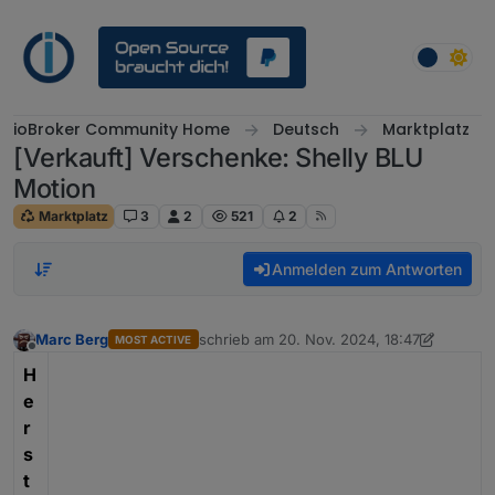
Weiter zum Inhalt
ioBroker Community Home
Deutsch
Marktplatz
[Verkauft] Verschenke: Shelly BLU
Motion
Marktplatz
3
2
521
2
Anmelden zum Antworten
Marc Berg
schrieb am
20. Nov. 2024, 18:47
MOST ACTIVE
zuletzt editiert von Marc Berg
Offline
H
e
r
s
t