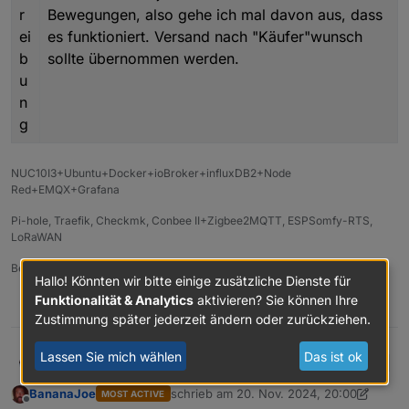
r
Bewegungen, also gehe ich mal davon aus, dass
ei
es funktioniert. Versand nach "Käufer"wunsch
b
sollte übernommen werden.
u
n
g
NUC10I3+Ubuntu+Docker+ioBroker+influxDB2+Node
Red+EMQX+Grafana
Pi-hole, Traefik, Checkmk, Conbee II+Zigbee2MQTT, ESPSomfy-RTS,
LoRaWAN
Benutzt das Voting im Beitrag, wenn er euch geholfen hat.
Hallo! Könnten wir bitte einige zusätzliche Dienste für
Funktionalität & Analytics
aktivieren? Sie können Ihre
1
Zustimmung später jederzeit ändern oder zurückziehen.
Lassen Sie mich wählen
Das ist ok
Marc Berg
H
e
BananaJoe
schrieb am
20. Nov. 2024, 20:00
MOST ACTIVE
zuletzt editiert von BananaJoe
r
Offline