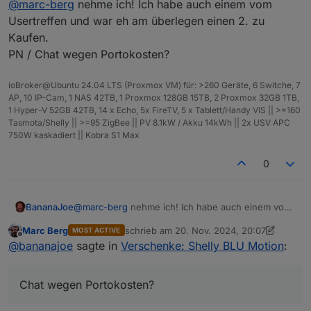
@
marc-berg
nehme ich! Ich habe auch einem vom
s
Usertreffen und war eh am überlegen einen 2. zu
t
Kaufen.
e
l
PN / Chat wegen Portokosten?
l
e
ioBroker@Ubuntu 24.04 LTS (Proxmox VM) für: >260 Geräte, 6 Switche, 7
r
Shelly
AP, 10 IP-Cam, 1 NAS 42TB, 1 Proxmox 128GB 15TB, 2 Proxmox 32GB 1TB,
1 Hyper-V 52GB 42TB, 14 x Echo, 5x FireTV, 5 x Tablett/Handy VIS || >=160
M
BLU Motion
Tasmota/Shelly || >=95 ZigBee || PV 8.1kW / Akku 14kWh || 2x USV APC
o
750W kaskadiert || Kobra S1 Max
d
e
0
l
A
1
n
BananaJoe
@
marc-berg
nehme ich! Ich habe auch einem vom
z
Usertreffen und war eh am überlegen einen 2. zu
Marc Berg
schrieb am
20. Nov. 2024, 20:07
a
MOST ACTIVE
Kaufen.
zuletzt editiert von Marc Berg
Offline
@
bananajoe
sagte in
Verschenke: Shelly BLU Motion
:
h
PN / Chat wegen Portokosten?
l
P
0 €
Chat wegen Portokosten?
r
e