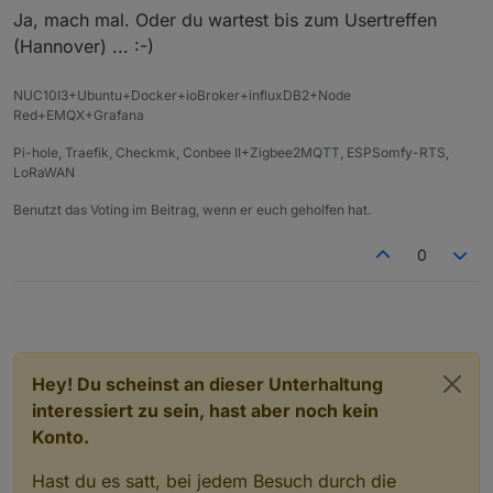
Ja, mach mal. Oder du wartest bis zum Usertreffen
i
s
(Hannover) ... :-)
p
r
NUC10I3+Ubuntu+Docker+ioBroker+influxDB2+Node
o
Red+EMQX+Grafana
S
t
Pi-hole, Traefik, Checkmk, Conbee II+Zigbee2MQTT, ESPSomfy-RTS,
ü
LoRaWAN
c
k
Benutzt das Voting im Beitrag, wenn er euch geholfen hat.
V
ja
0
e
r
s
a
n
d
Hey! Du scheinst an dieser Unterhaltung
interessiert zu sein, hast aber noch kein
B
Das Gerät habe ich im Rahmen des
e
Usertreffens bekommen, aber keine
Konto.
s
Verwendung dafür, da ich nicht noch ein x-
c
tes Funknetz betreiben will. Das Gerät muss
Hast du es satt, bei jedem Besuch durch die