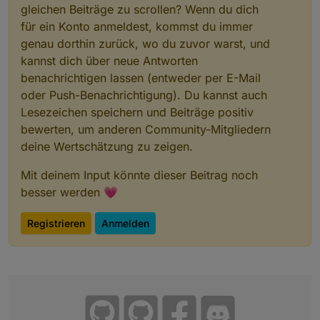
h
ein Vorführgerät gewesen sein, fabrikneu ist
gleichen Beiträge zu scrollen? Wenn du dich
r
es jedenfalls nicht. Es blinkt bei
für ein Konto anmeldest, kommst du immer
e
Bewegungen, also gehe ich mal davon aus,
i
dass es funktioniert. Versand nach
genau dorthin zurück, wo du zuvor warst, und
b
"Käufer"wunsch sollte übernommen werden.
kannst dich über neue Antworten
u
benachrichtigen lassen (entweder per E-Mail
n
oder Push-Benachrichtigung). Du kannst auch
g
Lesezeichen speichern und Beiträge positiv
bewerten, um anderen Community-Mitgliedern
deine Wertschätzung zu zeigen.
Mit deinem Input könnte dieser Beitrag noch
besser werden 💗
Registrieren
Anmelden