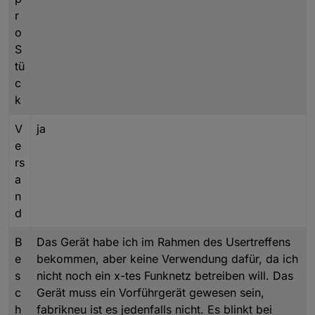
r
o
S
tü
c
k
V
ja
e
rs
a
n
d
B
Das Gerät habe ich im Rahmen des Usertreffens
e
bekommen, aber keine Verwendung dafür, da ich
s
nicht noch ein x-tes Funknetz betreiben will. Das
c
Gerät muss ein Vorführgerät gewesen sein,
h
fabrikneu ist es jedenfalls nicht. Es blinkt bei