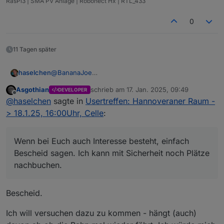
RasPi3 | SMA PV Anlage | Robonect Hx | RTL_433
0
11 Tagen später
@
BananaJoe
haselchen
@
Marc-Berg
Asgothian
schrieb am
17. Jan. 2025, 09:49
DEVELOPER
@
Samson71
Soooo, im Neuen Jahr zur späten Stunde noch eine
zuletzt editiert von
Offline
@
haselchen
sagte in
Usertreffen: Hannoveraner Raum -
@
wendy2702
Info.
Die Location ist reserviert.
> 18.1.25, 16:00Uhr, Celle
:
Wenn bei Euch auch Interesse besteht, einfach
Bescheid sagen. Ich kann mit Sicherheit noch Plätze
nachbuchen.
https://www.thaers.de/
Bescheid.
Ich will versuchen dazu zu kommen - hängt (auch)