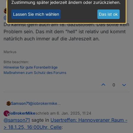
Ein frohes neues Jahr erstmal.
ioBrokerMike
I
Zustimmung später jederzeit ändern oder zurückziehen.
Samson71
schrieb am
6. Jan. 2025, 10:34
Möchte mich mal outen was die Räumlichkeit von
zuletzt editiert von
Lassen Sie mich wählen
Das ist ok
Offline
@
iobrokermike
Celle angeht.
Wenn Ihr ein weiteres Treffen Planen solltet,
Du kannst gern auch am 18. dazustoßen. Das sollte kein
wäre Ich auch mit dabei, wenn es im hellen
Problem sein. Das mit dem "hell" ist relativ und kommt
stattfinden würde
natürlich auch immer auf die Jahreszeit an.
Markus
Bitte beachten:
Hinweise für gute Forenbeiträge
Maßnahmen zum Schutz des Forums
0
Samson71
@
iobrokermike
Du kannst gern auch am 18. dazustoßen. Das sollte
ioBrokerMike
schrieb am
6. Jan. 2025, 11:24
I
kein Problem sein. Das mit dem "hell" ist relativ und
zuletzt editiert von
Offline
@
samson71
sagte in
Usertreffen: Hannoveraner Raum -
kommt natürlich auch immer auf die Jahreszeit an.
> 18.1.25, 16:00Uhr, Celle
: