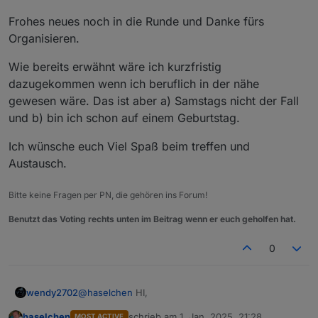
Die Location ist reserviert.
Frohes neues noch in die Runde und Danke fürs
Organisieren.
Wie bereits erwähnt wäre ich kurzfristig
dazugekommen wenn ich beruflich in der nähe
gewesen wäre. Das ist aber a) Samstags nicht der Fall
https://www.thaers.de/
und b) bin ich schon auf einem Geburtstag.
Ich wünsche euch Viel Spaß beim treffen und
Austausch.
Bitte keine Fragen per PN, die gehören ins Forum!
Benutzt das Voting rechts unten im Beitrag wenn er euch geholfen hat.
0
@
haselchen
HI,
wendy2702
Wenn bei Euch auch Interesse besteht, einfach
Bescheid sagen. Ich kann mit Sicherheit noch Plätze
haselchen
schrieb am
1. Jan. 2025, 21:28
MOST ACTIVE