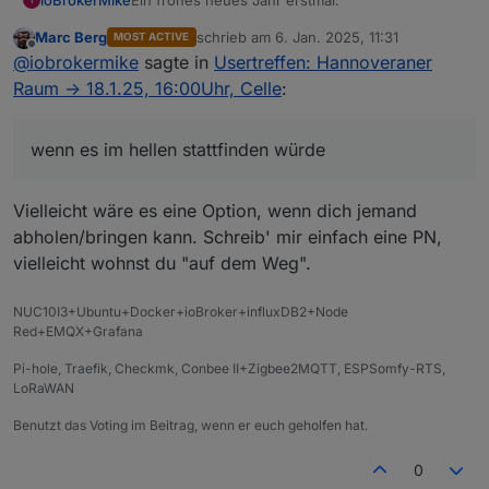
Marc Berg
schrieb am
6. Jan. 2025, 11:31
MOST ACTIVE
Möchte mich mal outen was die Räumlichkeit von
zuletzt editiert von
Offline
@
iobrokermike
sagte in
Usertreffen: Hannoveraner
Celle angeht.
Wenn Ihr ein weiteres Treffen Planen solltet,
Raum -> 18.1.25, 16:00Uhr, Celle
:
wäre Ich auch mit dabei, wenn es im hellen
stattfinden würde
wenn es im hellen stattfinden würde
Vielleicht wäre es eine Option, wenn dich jemand
abholen/bringen kann. Schreib' mir einfach eine PN,
vielleicht wohnst du "auf dem Weg".
NUC10I3+Ubuntu+Docker+ioBroker+influxDB2+Node
Red+EMQX+Grafana
Pi-hole, Traefik, Checkmk, Conbee II+Zigbee2MQTT, ESPSomfy-RTS,
LoRaWAN
Benutzt das Voting im Beitrag, wenn er euch geholfen hat.
0