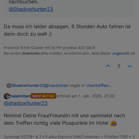
nachbuchen.
@
Shadowhunter23
https://www.thaers.de/
Da muss ich leider absagen, 6 Stunden Auto fahren ist
dann doch zu weit ;)
Proxmox 9 HA-Cluster mit 3x HP prodesk 400 G6 i5
Bei einem
downvote
bitte melden, es könnte sein, dass dieser
ungewollt
ist!
0
@
haselchen
sagte in
Usertreffen:
Shadowhunter23
S
Hannoveraner Raum -> 18.1.25, 16:00Uhr,
Wenn bei Euch auch Interesse besteht, einfach
haselchen
schrieb am
1. Jan. 2025, 21:32
MOST ACTIVE
Celle
:
zuletzt editiert von
Offline
Bescheid sagen. Ich kann mit Sicherheit noch Plätze
Wenn bei Euch auch Interesse besteht,
@
shadowhunter23
nachbuchen.
@
Nordischerjung
einfach Bescheid sagen. Ich kann mit
Da muss ich leider absagen, 6 Stunden Auto
@
Shadowhunter23
Sicherheit noch Plätze nachbuchen.
Nimmst Deine Frau/Freundin mit und sammelst nach
fahren ist dann doch zu weit ;)
An alle Anderen... ich hoffe, dass passt alles so.
@
Shadowhunter23
dem Treffen richtig viele Pluspunkte im Hotel
Es kann natürlich immer was dazwischen kommen,
da wäre es nett, weils auf meinen Namen läuft,
Synology DS218+ & 2 x Fujitsu Esprimo (VM/Container) + FritzBox7590 + 2
dass ihr rechtzeitig Bescheid sagt.