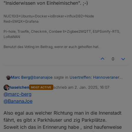
"Insiderwissen von Einheimischen". ;-)
NUC10I3+Ubuntu+Docker+ioBroker+influxDB2+Node
Red+EMQX+Grafana
Pi-hole, Traefik, Checkmk, Conbee II+Zigbee2MQTT, ESPSomfy-RTS,
LoRaWAN
Benutzt das Voting im Beitrag, wenn er euch geholfen hat.
0
@
bananajoe
sagte in
Usertreffen: Hannoveraner
Marc Berg
Raum -> 18.1.25, 16:00Uhr, Celle
:
haselchen
schrieb am
2. Jan. 2025, 16:07
MOST ACTIVE
Das rote Dach oben müsste die Lokalität sein,
zuletzt editiert von
Offline
Das rote Dach oben müsste die Lokalität sein,
@
marc-berg
@
BananaJoe
Google hatte ich schon befragt, ich hoff(t)e noch
Also egal aus welcher Richtung man in die Innenstadt
auf "Insiderwissen von Einheimischen". ;-)
fährt, es gibt x Parkhäuser und zig Parkplätze.
Soweit ich das in Erinnerung habe , sind haufenweise