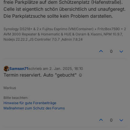
freie Parkplätze auf dem Schützenplatz (Hafenstraße).
Celle ist eigentlich schön übersichtlich und unaufgeregt.
Die Parkplatzsuche sollte kein Problem darstellen.
Synology DS218+ & 2 x Fujitsu Esprimo (VM/Container) + FritzBox7590 + 2
AVM 3000 Repeater & Homematic & HUE & Osram & Xiaomi, NPM 10.9.7,
Nodejs 22.22.2 ,JS Controller 7.0.7 ,Admin 7.8.24
0
Samson71
schrieb am
2. Jan. 2025, 16:10
zuletzt editiert von
Offline
Termin reserviert. Auto "gebucht" ☺️
Markus
Bitte beachten:
Hinweise für gute Forenbeiträge
Maßnahmen zum Schutz des Forums
0