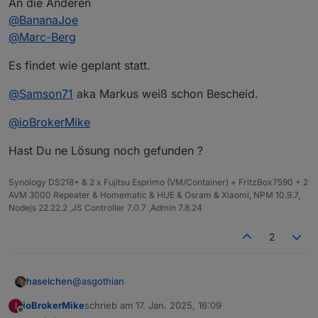
An die Anderen
Rückweg irgendwo im Bereich der Üstra Hannover
absetzen könnte - muss aber nicht sein.
A.
@
BananaJoe
@
Marc-Berg
Es findet wie geplant statt.
@
Samson71
aka Markus weiß schon Bescheid.
@
ioBrokerMike
Hast Du ne Lösung noch gefunden ?
Synology DS218+ & 2 x Fujitsu Esprimo (VM/Container) + FritzBox7590 + 2
AVM 3000 Repeater & Homematic & HUE & Osram & Xiaomi, NPM 10.9.7,
Nodejs 22.22.2 ,JS Controller 7.0.7 ,Admin 7.8.24
2
@
asgothian
haselchen
ioBrokerMike
schrieb am
17. Jan. 2025, 16:09
I
Klasse.
zuletzt editiert von
Offline