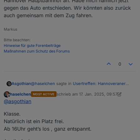
Hannover Hauptbahnhof an. Habe mich nämlich jetzt
Ich will versuchen dazu zu kommen - hängt (auch)
davon ab ob die Bahn mal wieder fährt. Ich würde
gegen das Auto entschieden. Wir könnten also zurück
mich auch freuen wenn mich jemand auf dem
Passt das noch, oder ist das zu spät ?
auch gemeinsam mit dem Zug fahren.
Rückweg irgendwo im Bereich der Üstra Hannover
absetzen könnte - muss aber nicht sein.
A.
Markus
Bitte beachten:
Hinweise für gute Forenbeiträge
Maßnahmen zum Schutz des Forums
0
@
haselchen
sagte in
Usertreffen: Hannoveraner
Asgothian
Raum -> 18.1.25, 16:00Uhr, Celle
:
haselchen
schrieb am
17. Jan. 2025, 09:57
MOST ACTIVE
zuletzt editiert von haselchen
Offline
Wenn bei Euch auch Interesse besteht, einfach
@
asgothian
Bescheid sagen. Ich kann mit Sicherheit noch
Bescheid.
Plätze nachbuchen.
Klasse.
Natürlich ist ein Platz frei.
Ich will versuchen dazu zu kommen - hängt (auch)
Ab 16Uhr geht’s los , ganz entspannt.
davon ab ob die Bahn mal wieder fährt. Ich würde
mich auch freuen wenn mich jemand auf dem
Passt das noch, oder ist das zu spät ?