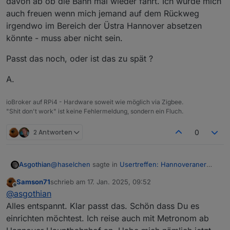
davon ab ob die Bahn mal wieder fährt. Ich würde mich
auch freuen wenn mich jemand auf dem Rückweg
irgendwo im Bereich der Üstra Hannover absetzen
könnte - muss aber nicht sein.
Passt das noch, oder ist das zu spät ?
A.
Wenn bei Euch auch Interesse besteht, einfach
ioBroker auf RPi4 - Hardware soweit wie möglich via Zigbee.
Bescheid sagen. Ich kann mit Sicherheit noch Plätze
"Shit don't work" ist keine Fehlermeldung, sondern ein Fluch.
nachbuchen.
@
Nordischerjung
@
Shadowhunter23
2 Antworten
0
An alle Anderen... ich hoffe, dass passt alles so.
Es kann natürlich immer was dazwischen kommen,
da wäre es nett, weils auf meinen Namen läuft,
dass ihr rechtzeitig Bescheid sagt.
@
haselchen
sagte in
Usertreffen: Hannoveraner
Asgothian
Ich möchte auch beim ersten Treffen keine
Raum -> 18.1.25, 16:00Uhr, Celle
:
Samson71
schrieb am
17. Jan. 2025, 09:52
Präsentation oder Vorträge machen oder sehen, ich
zuletzt editiert von
Offline
Wenn bei Euch auch Interesse besteht, einfach
@
asgothian
möchte, dass wir uns kennenlernen und einfach
Bescheid sagen. Ich kann mit Sicherheit noch
erstmal uns nett austauschen.
Alles entspannt. Klar passt das. Schön dass Du es
Bescheid.
Plätze nachbuchen.
einrichten möchtest. Ich reise auch mit Metronom ab