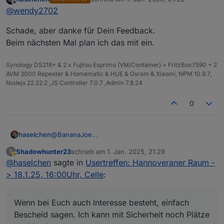
Frohes neues noch in die Runde und Danke fürs
zuletzt editiert von
nachbuchen.
@
Nordischerjung
Offline
@
wendy2702
Organisieren.
@
Shadowhunter23
Wie bereits erwähnt wäre ich kurzfristig
An alle Anderen... ich hoffe, dass passt alles so.
Schade, aber danke für Dein Feedback.
dazugekommen wenn ich beruflich in der nähe
Es kann natürlich immer was dazwischen kommen,
gewesen wäre. Das ist aber a) Samstags nicht der
Ich wünsche euch Viel Spaß beim treffen und
Beim nächsten Mal plan ich das mit ein.
da wäre es nett, weils auf meinen Namen läuft,
Fall und b) bin ich schon auf einem Geburtstag.
Austausch.
dass ihr rechtzeitig Bescheid sagt.
Ich möchte auch beim ersten Treffen keine
Synology DS218+ & 2 x Fujitsu Esprimo (VM/Container) + FritzBox7590 + 2
Präsentation oder Vorträge machen oder sehen, ich
AVM 3000 Repeater & Homematic & HUE & Osram & Xiaomi, NPM 10.9.7,
möchte, dass wir uns kennenlernen und einfach
Nodejs 22.22.2 ,JS Controller 7.0.7 ,Admin 7.8.24
erstmal uns nett austauschen.
0
@
BananaJoe
haselchen
@
Marc-Berg
Shadowhunter23
schrieb am
1. Jan. 2025, 21:29
S
@
Samson71
Soooo, im Neuen Jahr zur späten Stunde noch eine
zuletzt editiert von
Abwesend
@
haselchen
sagte in
Usertreffen: Hannoveraner Raum -
@
wendy2702
Info.
Die Location ist reserviert.
> 18.1.25, 16:00Uhr, Celle
:
Wenn bei Euch auch Interesse besteht, einfach
Bescheid sagen. Ich kann mit Sicherheit noch Plätze