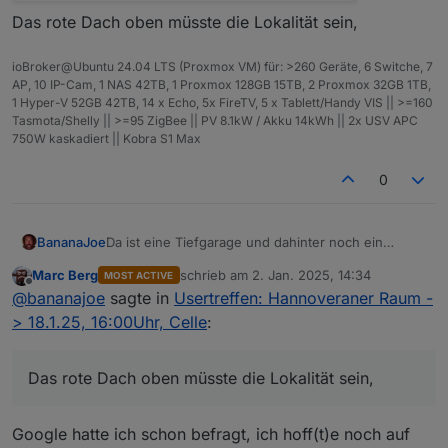
Das rote Dach oben müsste die Lokalität sein,
ioBroker@Ubuntu 24.04 LTS (Proxmox VM) für: >260 Geräte, 6 Switche, 7
AP, 10 IP-Cam, 1 NAS 42TB, 1 Proxmox 128GB 15TB, 2 Proxmox 32GB 1TB,
1 Hyper-V 52GB 42TB, 14 x Echo, 5x FireTV, 5 x Tablett/Handy VIS || >=160
Tasmota/Shelly || >=95 ZigBee || PV 8.1kW / Akku 14kWh || 2x USV APC
750W kaskadiert || Kobra S1 Max
0
BananaJoe
Da ist eine Tiefgarage und dahinter noch ein
Parkplatz:
Marc Berg
schrieb am
2. Jan. 2025, 14:34
MOST ACTIVE
zuletzt editiert von
Offline
@
bananajoe
sagte in
Usertreffen: Hannoveraner Raum -
> 18.1.25, 16:00Uhr, Celle
:
Das rote Dach oben müsste die Lokalität sein,
Google hatte ich schon befragt, ich hoff(t)e noch auf