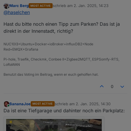
@
Marc-Berg
Marc Berg
schrieb am
2. Jan. 2025, 14:23
MOST ACTIVE
@
Samson71
Soooo, im Neuen Jahr zur späten Stunde noch eine
zuletzt editiert von
Offline
@
haselchen
@
wendy2702
Info.
Die Location ist reserviert.
Hast du bitte noch einen Tipp zum Parken? Das ist ja
direkt in der Innenstadt, richtig?
NUC10I3+Ubuntu+Docker+ioBroker+influxDB2+Node
Red+EMQX+Grafana
Wenn bei Euch auch Interesse besteht, einfach
Bescheid sagen. Ich kann mit Sicherheit noch Plätze
https://www.thaers.de/
Pi-hole, Traefik, Checkmk, Conbee II+Zigbee2MQTT, ESPSomfy-RTS,
nachbuchen.
@
Nordischerjung
LoRaWAN
@
Shadowhunter23
An alle Anderen... ich hoffe, dass passt alles so.
Benutzt das Voting im Beitrag, wenn er euch geholfen hat.
Es kann natürlich immer was dazwischen kommen,
da wäre es nett, weils auf meinen Namen läuft,
0
dass ihr rechtzeitig Bescheid sagt.
Ich möchte auch beim ersten Treffen keine
Präsentation oder Vorträge machen oder sehen, ich
BananaJoe
schrieb am
2. Jan. 2025, 14:30
MOST ACTIVE
möchte, dass wir uns kennenlernen und einfach
zuletzt editiert von
Online
Da ist eine Tiefgarage und dahinter noch ein Parkplatz:
erstmal uns nett austauschen.