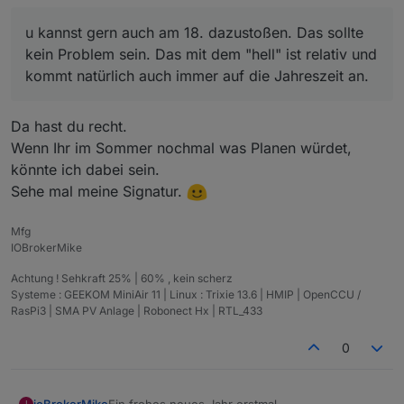
u kannst gern auch am 18. dazustoßen. Das sollte
kein Problem sein. Das mit dem "hell" ist relativ und
kommt natürlich auch immer auf die Jahreszeit an.
Da hast du recht.
Wenn Ihr im Sommer nochmal was Planen würdet,
könnte ich dabei sein.
Sehe mal meine Signatur.
Mfg
IOBrokerMike
Achtung ! Sehkraft 25% | 60% , kein scherz
Systeme : GEEKOM MiniAir 11 | Linux : Trixie 13.6 | HMIP | OpenCCU /
RasPi3 | SMA PV Anlage | Robonect Hx | RTL_433
0
Ein frohes neues Jahr erstmal.
ioBrokerMike
I