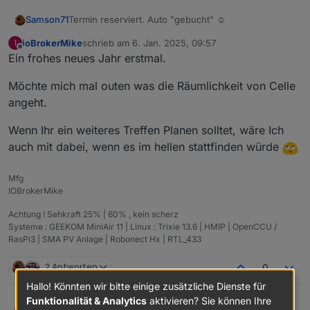
Samson71
Termin reserviert. Auto "gebucht" ☺️
ioBrokerMike
schrieb am
6. Jan. 2025, 09:57
I
zuletzt editiert von
Offline
Ein frohes neues Jahr erstmal.
Möchte mich mal outen was die Räumlichkeit von Celle
angeht.
Wenn Ihr ein weiteres Treffen Planen solltet, wäre Ich
auch mit dabei, wenn es im hellen stattfinden würde
Mfg
IOBrokerMike
Achtung ! Sehkraft 25% | 60% , kein scherz
Systeme : GEEKOM MiniAir 11 | Linux : Trixie 13.6 | HMIP | OpenCCU /
RasPi3 | SMA PV Anlage | Robonect Hx | RTL_433
2 Antworten
0
Hallo! Könnten wir bitte einige zusätzliche Dienste für
Funktionalität & Analytics
aktivieren? Sie können Ihre