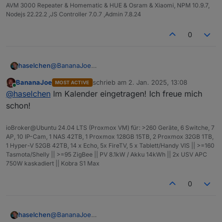
AVM 3000 Repeater & Homematic & HUE & Osram & Xiaomi, NPM 10.9.7,
Ich möchte auch beim ersten Treffen keine
Nodejs 22.22.2 ,JS Controller 7.0.7 ,Admin 7.8.24
Präsentation oder Vorträge machen oder sehen, ich
möchte, dass wir uns kennenlernen und einfach
0
erstmal uns nett austauschen.
@
BananaJoe
haselchen
@
Marc-Berg
BananaJoe
schrieb am
2. Jan. 2025, 13:08
MOST ACTIVE
@
Samson71
Soooo, im Neuen Jahr zur späten Stunde noch eine
zuletzt editiert von
Online
@
haselchen
Im Kalender eingetragen! Ich freue mich
@
wendy2702
Info.
Die Location ist reserviert.
schon!
ioBroker@Ubuntu 24.04 LTS (Proxmox VM) für: >260 Geräte, 6 Switche, 7
AP, 10 IP-Cam, 1 NAS 42TB, 1 Proxmox 128GB 15TB, 2 Proxmox 32GB 1TB,
1 Hyper-V 52GB 42TB, 14 x Echo, 5x FireTV, 5 x Tablett/Handy VIS || >=160
Tasmota/Shelly || >=95 ZigBee || PV 8.1kW / Akku 14kWh || 2x USV APC
750W kaskadiert || Kobra S1 Max
https://www.thaers.de/
0
@
BananaJoe
haselchen