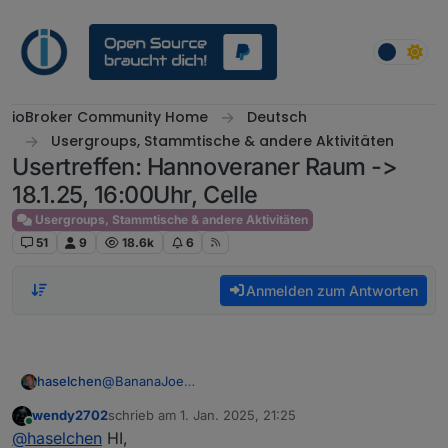
Weiter zum Inhalt
ioBroker Community Home
Deutsch
Usergroups, Stammtische & andere Aktivitäten
Usertreffen: Hannoveraner Raum ->
18.1.25, 16:00Uhr, Celle
Usergroups, Stammtische & andere Aktivitäten
51
9
18.6k
6
Anmelden zum Antworten
@
BananaJoe
haselchen
@
Marc-Berg
wendy2702
schrieb am
1. Jan. 2025, 21:25
@
Samson71
Soooo, im Neuen Jahr zur späten Stunde noch eine
zuletzt editiert von
Online
@
haselchen
HI,
@
wendy2702
Info.