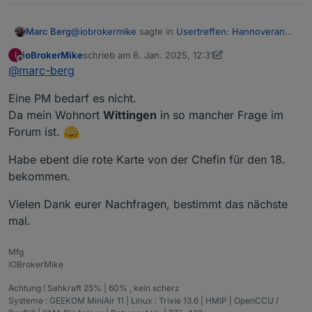
@
iobrokermike
sagte in
Usertreffen: Hannoveraner
Marc Berg
Raum -> 18.1.25, 16:00Uhr, Celle
:
ioBrokerMike
schrieb am
6. Jan. 2025, 12:31
I
zuletzt editiert von ioBrokerMike
1. Juni 2025, 14:50
Offline
@
marc-berg
wenn es im hellen stattfinden würde
Eine PM bedarf es nicht.
Vielleicht wäre es eine Option, wenn dich jemand
Da mein Wohnort
Wittingen
in so mancher Frage im
abholen/bringen kann. Schreib' mir einfach eine
Forum ist.
PN, vielleicht wohnst du "auf dem Weg".
Habe ebent die rote Karte von der Chefin für den 18.
bekommen.
Vielen Dank eurer Nachfragen, bestimmt das nächste
mal.
Mfg
IOBrokerMike
Achtung ! Sehkraft 25% | 60% , kein scherz
Systeme : GEEKOM MiniAir 11 | Linux : Trixie 13.6 | HMIP | OpenCCU /