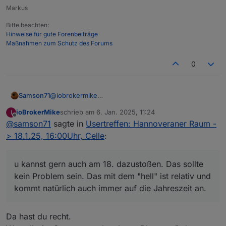
Markus
Bitte beachten:
Hinweise für gute Forenbeiträge
Maßnahmen zum Schutz des Forums
0
Samson71
@
iobrokermike
Du kannst gern auch am 18. dazustoßen. Das sollte
ioBrokerMike
schrieb am
6. Jan. 2025, 11:24
I
kein Problem sein. Das mit dem "hell" ist relativ und
zuletzt editiert von
Offline
@
samson71
sagte in
Usertreffen: Hannoveraner Raum -
kommt natürlich auch immer auf die Jahreszeit an.
> 18.1.25, 16:00Uhr, Celle
:
u kannst gern auch am 18. dazustoßen. Das sollte
kein Problem sein. Das mit dem "hell" ist relativ und
kommt natürlich auch immer auf die Jahreszeit an.
Da hast du recht.