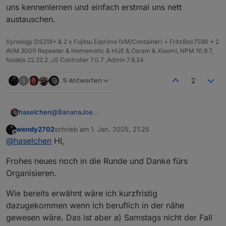
uns kennenlernen und einfach erstmal uns nett
austauschen.
Synology DS218+ & 2 x Fujitsu Esprimo (VM/Container) + FritzBox7590 + 2
AVM 3000 Repeater & Homematic & HUE & Osram & Xiaomi, NPM 10.9.7,
Nodejs 22.22.2 ,JS Controller 7.0.7 ,Admin 7.8.24
S
5 Antworten
2
@
BananaJoe
haselchen
@
Marc-Berg
wendy2702
schrieb am
1. Jan. 2025, 21:25
@
Samson71
Soooo, im Neuen Jahr zur späten Stunde noch eine
zuletzt editiert von
Offline
@
haselchen
HI,
@
wendy2702
Info.
Die Location ist reserviert.
Frohes neues noch in die Runde und Danke fürs
Organisieren.
Wie bereits erwähnt wäre ich kurzfristig
dazugekommen wenn ich beruflich in der nähe
gewesen wäre. Das ist aber a) Samstags nicht der Fall
https://www.thaers.de/