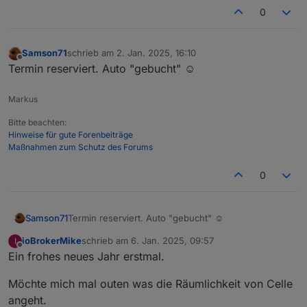
0
Samson71
schrieb am
2. Jan. 2025, 16:10
zuletzt editiert von
Offline
Termin reserviert. Auto "gebucht" ☺️
Markus
Bitte beachten:
Hinweise für gute Forenbeiträge
Maßnahmen zum Schutz des Forums
0
Samson71
Termin reserviert. Auto "gebucht" ☺️
ioBrokerMike
schrieb am
6. Jan. 2025, 09:57
I
zuletzt editiert von
Offline
Ein frohes neues Jahr erstmal.
Möchte mich mal outen was die Räumlichkeit von Celle
angeht.