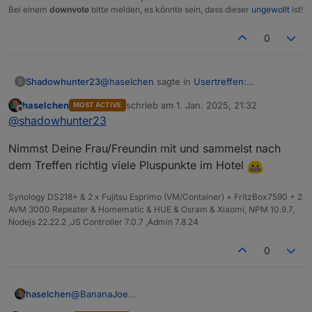
Bei einem
downvote
bitte melden, es könnte sein, dass dieser
ungewollt
ist!
0
@
haselchen
sagte in
Usertreffen:
Shadowhunter23
S
Hannoveraner Raum -> 18.1.25, 16:00Uhr,
Wenn bei Euch auch Interesse besteht, einfach
haselchen
schrieb am
1. Jan. 2025, 21:32
MOST ACTIVE
Celle
:
zuletzt editiert von
Offline
Bescheid sagen. Ich kann mit Sicherheit noch Plätze
Wenn bei Euch auch Interesse besteht,
@
shadowhunter23
nachbuchen.
@
Nordischerjung
einfach Bescheid sagen. Ich kann mit
Da muss ich leider absagen, 6 Stunden Auto
@
Shadowhunter23
Sicherheit noch Plätze nachbuchen.
Nimmst Deine Frau/Freundin mit und sammelst nach
fahren ist dann doch zu weit ;)
An alle Anderen... ich hoffe, dass passt alles so.
@
Shadowhunter23
dem Treffen richtig viele Pluspunkte im Hotel
Es kann natürlich immer was dazwischen kommen,
da wäre es nett, weils auf meinen Namen läuft,
Synology DS218+ & 2 x Fujitsu Esprimo (VM/Container) + FritzBox7590 + 2
dass ihr rechtzeitig Bescheid sagt.
AVM 3000 Repeater & Homematic & HUE & Osram & Xiaomi, NPM 10.9.7,
Ich möchte auch beim ersten Treffen keine
Nodejs 22.22.2 ,JS Controller 7.0.7 ,Admin 7.8.24
Präsentation oder Vorträge machen oder sehen, ich
möchte, dass wir uns kennenlernen und einfach
0
erstmal uns nett austauschen.
@
BananaJoe
haselchen
@
Marc-Berg