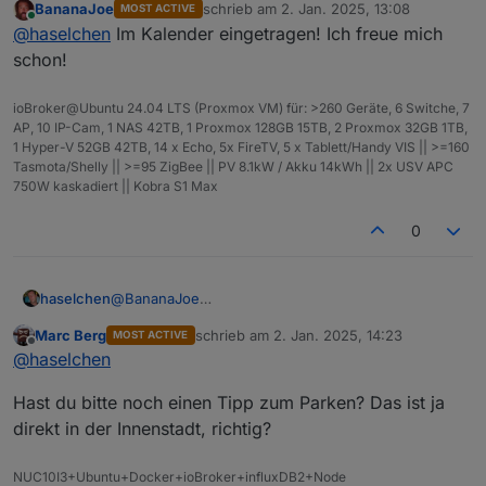
BananaJoe
schrieb am
2. Jan. 2025, 13:08
MOST ACTIVE
@
Samson71
Soooo, im Neuen Jahr zur späten Stunde noch eine
zuletzt editiert von
Online
@
haselchen
Im Kalender eingetragen! Ich freue mich
@
wendy2702
Info.
Die Location ist reserviert.
schon!
ioBroker@Ubuntu 24.04 LTS (Proxmox VM) für: >260 Geräte, 6 Switche, 7
AP, 10 IP-Cam, 1 NAS 42TB, 1 Proxmox 128GB 15TB, 2 Proxmox 32GB 1TB,
1 Hyper-V 52GB 42TB, 14 x Echo, 5x FireTV, 5 x Tablett/Handy VIS || >=160
Tasmota/Shelly || >=95 ZigBee || PV 8.1kW / Akku 14kWh || 2x USV APC
750W kaskadiert || Kobra S1 Max
https://www.thaers.de/
0
@
BananaJoe
haselchen
@
Marc-Berg
Marc Berg
schrieb am
2. Jan. 2025, 14:23
MOST ACTIVE
@
Samson71
Soooo, im Neuen Jahr zur späten Stunde noch eine
zuletzt editiert von
Offline
@
haselchen
@
wendy2702
Info.
Die Location ist reserviert.
Hast du bitte noch einen Tipp zum Parken? Das ist ja
direkt in der Innenstadt, richtig?
NUC10I3+Ubuntu+Docker+ioBroker+influxDB2+Node