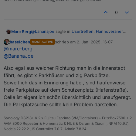
0
@
bananajoe
sagte in
Usertreffen: Hannoveraner
Marc Berg
Raum -> 18.1.25, 16:00Uhr, Celle
:
haselchen
schrieb am
2. Jan. 2025, 16:07
MOST ACTIVE
Das rote Dach oben müsste die Lokalität sein,
zuletzt editiert von
Offline
Das rote Dach oben müsste die Lokalität sein,
@
marc-berg
@
BananaJoe
Google hatte ich schon befragt, ich hoff(t)e noch
Also egal aus welcher Richtung man in die Innenstadt
auf "Insiderwissen von Einheimischen". ;-)
fährt, es gibt x Parkhäuser und zig Parkplätze.
Soweit ich das in Erinnerung habe , sind haufenweise
freie Parkplätze auf dem Schützenplatz (Hafenstraße).
Celle ist eigentlich schön übersichtlich und unaufgeregt.
Die Parkplatzsuche sollte kein Problem darstellen.
Synology DS218+ & 2 x Fujitsu Esprimo (VM/Container) + FritzBox7590 + 2
AVM 3000 Repeater & Homematic & HUE & Osram & Xiaomi, NPM 10.9.7,
Nodejs 22.22.2 ,JS Controller 7.0.7 ,Admin 7.8.24