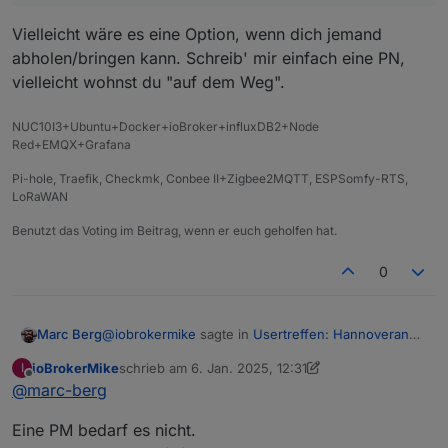
Vielleicht wäre es eine Option, wenn dich jemand
abholen/bringen kann. Schreib' mir einfach eine PN,
vielleicht wohnst du "auf dem Weg".
NUC10I3+Ubuntu+Docker+ioBroker+influxDB2+Node
Red+EMQX+Grafana
Pi-hole, Traefik, Checkmk, Conbee II+Zigbee2MQTT, ESPSomfy-RTS,
LoRaWAN
Benutzt das Voting im Beitrag, wenn er euch geholfen hat.
0
@
iobrokermike
sagte in
Usertreffen: Hannoveraner
Marc Berg
Raum -> 18.1.25, 16:00Uhr, Celle
:
ioBrokerMike
schrieb am
6. Jan. 2025, 12:31
I
zuletzt editiert von ioBrokerMike
1. Juni 2025, 14:50
Offline
@
marc-berg
wenn es im hellen stattfinden würde
Eine PM bedarf es nicht.
Vielleicht wäre es eine Option, wenn dich jemand