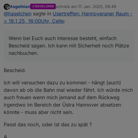
@
Marc-Berg
Asgothian
schrieb am
17. Jan. 2025, 09:49
DEVELOPER
@
Samson71
Soooo, im Neuen Jahr zur späten Stunde noch eine
zuletzt editiert von
Offline
@
haselchen
sagte in
Usertreffen: Hannoveraner Raum -
@
wendy2702
Info.
Die Location ist reserviert.
> 18.1.25, 16:00Uhr, Celle
:
Wenn bei Euch auch Interesse besteht, einfach
Bescheid sagen. Ich kann mit Sicherheit noch Plätze
nachbuchen.
https://www.thaers.de/
Bescheid.
Ich will versuchen dazu zu kommen - hängt (auch)
davon ab ob die Bahn mal wieder fährt. Ich würde mich
auch freuen wenn mich jemand auf dem Rückweg
irgendwo im Bereich der Üstra Hannover absetzen
könnte - muss aber nicht sein.
Passt das noch, oder ist das zu spät ?
A.