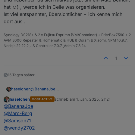
hat ☺️) , werde ich in Celle was organisieren.
Ist viel entspannter, übersichtlicher + ich kenne mich
dort aus .
Synology DS218+ & 2 x Fujitsu Esprimo (VM/Container) + FritzBox7590 + 2
AVM 3000 Repeater & Homematic & HUE & Osram & Xiaomi, NPM 10.9.7,
Nodejs 22.22.2 ,JS Controller 7.0.7 ,Admin 7.8.24
1
15 Tagen später
@
BananaJoe
haselchen
@
Marc-Berg
haselchen
schrieb am
1. Jan. 2025, 21:21
MOST ACTIVE
@
wendy2702
Guck mal an, unter Druck arbeitet
@
Samson71
am
zuletzt editiert von
Offline
@
BananaJoe
Schnellsten
Zusammen mit meinem eigenen Terminkalender
@
Marc-Berg
lege ich jetzt den
18.01.25
fest.
@
Samson71
Uhrzeit sollte etwas früher sein, da ja auch jeder
Also ich denke 16.30/17.00Uhr sollte passen.
@
wendy2702
wieder nach Hause muss :)
Es sei denn, wir versacken da und nehmen uns nen