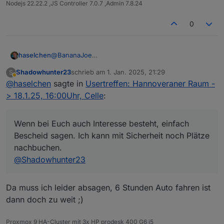
möchte, dass wir uns kennenlernen und einfach
Nodejs 22.22.2 ,JS Controller 7.0.7 ,Admin 7.8.24
erstmal uns nett austauschen.
0
@
BananaJoe
haselchen
@
Marc-Berg
Shadowhunter23
schrieb am
1. Jan. 2025, 21:29
S
@
Samson71
Soooo, im Neuen Jahr zur späten Stunde noch eine
zuletzt editiert von
Abwesend
@
haselchen
sagte in
Usertreffen: Hannoveraner Raum -
@
wendy2702
Info.
Die Location ist reserviert.
> 18.1.25, 16:00Uhr, Celle
:
Wenn bei Euch auch Interesse besteht, einfach
Bescheid sagen. Ich kann mit Sicherheit noch Plätze
nachbuchen.
@
Shadowhunter23
https://www.thaers.de/
Da muss ich leider absagen, 6 Stunden Auto fahren ist
dann doch zu weit ;)
Proxmox 9 HA-Cluster mit 3x HP prodesk 400 G6 i5