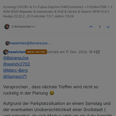
Synology DS218+ & 2 x Fujitsu Esprimo (VM/Container) + FritzBox7590 + 2
AVM 3000 Repeater & Homematic & HUE & Osram & Xiaomi, NPM 10.9.7,
Nodejs 22.22.2 ,JS Controller 7.0.7 ,Admin 7.8.24
2 Antworten
1
@
BananaJoe
haselchen
@
Marc-Berg
haselchen
schrieb am
17. Dez. 2024, 18:41
MOST ACTIVE
@
wendy2702
Guck mal an, unter Druck arbeitet
@
Samson71
am
zuletzt editiert von haselchen
Offline
@
BananaJoe
Schnellsten
Zusammen mit meinem eigenen Terminkalender
@
wendy2702
lege ich jetzt den
18.01.25
fest.
@
Marc-Berg
Uhrzeit sollte etwas früher sein, da ja auch jeder
Also ich denke 16.30/17.00Uhr sollte passen.
@
Samson71
wieder nach Hause muss :)
Es sei denn, wir versacken da und nehmen uns nen
Um die ehrenvolle Aufgabe zur Location
Versprochen , dass nächste Treffen wird nicht so
Hotelzimmer
Reservierung habe ich
@
Samson71
gebeten, da er
ruckelig in der Planung 😂
sich dort, meines Erachtens, besser auskennt als
Und wie immer, nähere Infos folgen.
ich.
Aufgrund der Parkplatzsituation an einem Samstag und
der eventuellen Unübersichtlichkeit einer Großstadt (
und nebenbei, da sich Markus jetzt um ein Auto bemüht