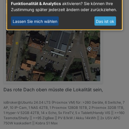
Funktionalität & Analytics
aktivieren? Sie können Ihre
Ich möchte auch beim ersten Treffen keine
Zustimmung später jederzeit ändern oder zurückziehen.
Präsentation oder Vorträge machen oder sehen, ich
möchte, dass wir uns kennenlernen und einfach
Lassen Sie mich wählen
Das ist ok
erstmal uns nett austauschen.
Das rote Dach oben müsste die Lokalität sein,
ioBroker@Ubuntu 24.04 LTS (Proxmox VM) für: >260 Geräte, 6 Switche, 7
AP, 10 IP-Cam, 1 NAS 42TB, 1 Proxmox 128GB 15TB, 2 Proxmox 32GB 1TB,
1 Hyper-V 52GB 42TB, 14 x Echo, 5x FireTV, 5 x Tablett/Handy VIS || >=160
Tasmota/Shelly || >=95 ZigBee || PV 8.1kW / Akku 14kWh || 2x USV APC
750W kaskadiert || Kobra S1 Max