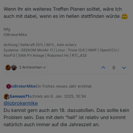
Wenn Ihr ein weiteres Treffen Planen solltet, wäre Ich
auch mit dabei, wenn es im hellen stattfinden würde
Mfg
IOBrokerMike
Achtung ! Sehkraft 25% | 60% , kein scherz
Systeme : GEEKOM MiniAir 11 | Linux : Trixie 13.6 | HMIP | OpenCCU /
RasPi3 | SMA PV Anlage | Robonect Hx | RTL_433
2 Antworten
0
Ein frohes neues Jahr erstmal.
ioBrokerMike
I
Samson71
schrieb am
6. Jan. 2025, 10:34
Möchte mich mal outen was die Räumlichkeit von
zuletzt editiert von
Offline
@
iobrokermike
Celle angeht.
Wenn Ihr ein weiteres Treffen Planen solltet,
Du kannst gern auch am 18. dazustoßen. Das sollte kein
wäre Ich auch mit dabei, wenn es im hellen
Problem sein. Das mit dem "hell" ist relativ und kommt
stattfinden würde
natürlich auch immer auf die Jahreszeit an.