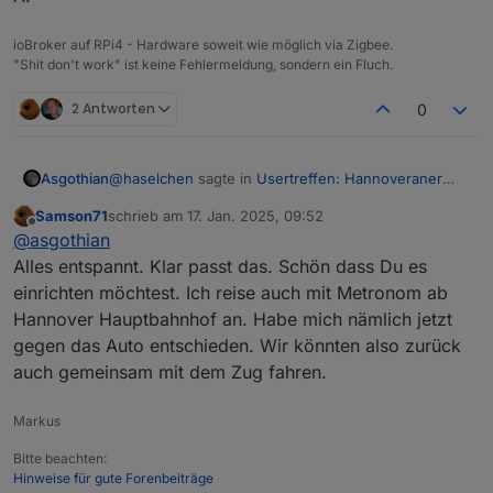
Wenn bei Euch auch Interesse besteht, einfach
ioBroker auf RPi4 - Hardware soweit wie möglich via Zigbee.
Bescheid sagen. Ich kann mit Sicherheit noch Plätze
"Shit don't work" ist keine Fehlermeldung, sondern ein Fluch.
nachbuchen.
@
Nordischerjung
@
Shadowhunter23
2 Antworten
0
An alle Anderen... ich hoffe, dass passt alles so.
Es kann natürlich immer was dazwischen kommen,
da wäre es nett, weils auf meinen Namen läuft,
dass ihr rechtzeitig Bescheid sagt.
@
haselchen
sagte in
Usertreffen: Hannoveraner
Asgothian
Ich möchte auch beim ersten Treffen keine
Raum -> 18.1.25, 16:00Uhr, Celle
:
Samson71
schrieb am
17. Jan. 2025, 09:52
Präsentation oder Vorträge machen oder sehen, ich
zuletzt editiert von
Offline
Wenn bei Euch auch Interesse besteht, einfach
@
asgothian
möchte, dass wir uns kennenlernen und einfach
Bescheid sagen. Ich kann mit Sicherheit noch
erstmal uns nett austauschen.
Alles entspannt. Klar passt das. Schön dass Du es
Bescheid.
Plätze nachbuchen.
einrichten möchtest. Ich reise auch mit Metronom ab
Hannover Hauptbahnhof an. Habe mich nämlich jetzt
Ich will versuchen dazu zu kommen - hängt (auch)
davon ab ob die Bahn mal wieder fährt. Ich würde
gegen das Auto entschieden. Wir könnten also zurück
mich auch freuen wenn mich jemand auf dem
Passt das noch, oder ist das zu spät ?
auch gemeinsam mit dem Zug fahren.
Rückweg irgendwo im Bereich der Üstra Hannover
absetzen könnte - muss aber nicht sein.
A.
Markus
Bitte beachten:
Hinweise für gute Forenbeiträge