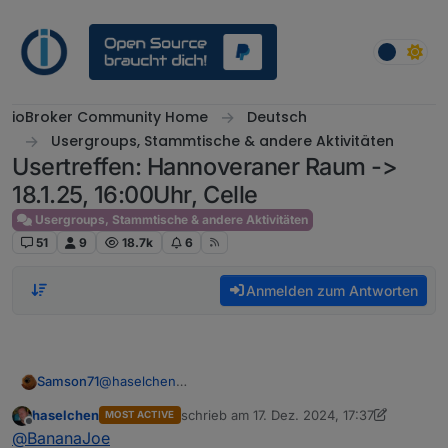
Weiter zum Inhalt
ioBroker Community Home
Deutsch
Usergroups, Stammtische & andere Aktivitäten
Usertreffen: Hannoveraner Raum ->
18.1.25, 16:00Uhr, Celle
Usergroups, Stammtische & andere Aktivitäten
51
9
18.7k
6
Anmelden zum Antworten
@
haselchen
Samson71
Freitage: 03.01. / 10.01. / 17.01. / 24.01.
haselchen
schrieb am
17. Dez. 2024, 17:37
MOST ACTIVE
Samstag: 11.01. / 18.01. / 25.01. / 01.02.
Stand jetzt darf ich mir da dann unser Auto
zuletzt editiert von haselchen
Offline
@
BananaJoe
genehmigen und bekomme Ausgang