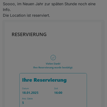
Um die ehrenvolle Aufgabe zur Location
Soooo, im Neuen Jahr zur späten Stunde noch eine
Hotelzimmer
Reservierung habe ich
@
Samson71
gebeten, da er
Info.
sich dort, meines Erachtens, besser auskennt als
Und wie immer, nähere Infos folgen.
ich.
Die Location ist reserviert.