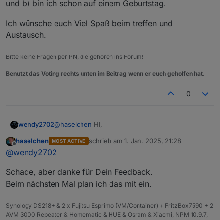
und b) bin ich schon auf einem Geburtstag.
Ich wünsche euch Viel Spaß beim treffen und
Austausch.
Bitte keine Fragen per PN, die gehören ins Forum!
Benutzt das Voting rechts unten im Beitrag wenn er euch geholfen hat.
0
@
haselchen
HI,
wendy2702
Wenn bei Euch auch Interesse besteht, einfach
Bescheid sagen. Ich kann mit Sicherheit noch Plätze
haselchen
schrieb am
1. Jan. 2025, 21:28
MOST ACTIVE
Frohes neues noch in die Runde und Danke fürs
zuletzt editiert von
nachbuchen.
@
Nordischerjung
Offline
@
wendy2702
Organisieren.
@
Shadowhunter23
Wie bereits erwähnt wäre ich kurzfristig
An alle Anderen... ich hoffe, dass passt alles so.
Schade, aber danke für Dein Feedback.
dazugekommen wenn ich beruflich in der nähe
Es kann natürlich immer was dazwischen kommen,
gewesen wäre. Das ist aber a) Samstags nicht der
Ich wünsche euch Viel Spaß beim treffen und
Beim nächsten Mal plan ich das mit ein.
da wäre es nett, weils auf meinen Namen läuft,
Fall und b) bin ich schon auf einem Geburtstag.
Austausch.
dass ihr rechtzeitig Bescheid sagt.
Ich möchte auch beim ersten Treffen keine
Synology DS218+ & 2 x Fujitsu Esprimo (VM/Container) + FritzBox7590 + 2
Präsentation oder Vorträge machen oder sehen, ich
AVM 3000 Repeater & Homematic & HUE & Osram & Xiaomi, NPM 10.9.7,