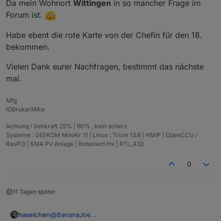
Da mein Wohnort
Wittingen
in so mancher Frage im
abholen/bringen kann. Schreib' mir einfach eine
Forum ist.
PN, vielleicht wohnst du "auf dem Weg".
Habe ebent die rote Karte von der Chefin für den 18.
bekommen.
Vielen Dank eurer Nachfragen, bestimmt das nächste
mal.
Mfg
IOBrokerMike
Achtung ! Sehkraft 25% | 60% , kein scherz
Systeme : GEEKOM MiniAir 11 | Linux : Trixie 13.6 | HMIP | OpenCCU /
RasPi3 | SMA PV Anlage | Robonect Hx | RTL_433
0
11 Tagen später
@
BananaJoe
haselchen