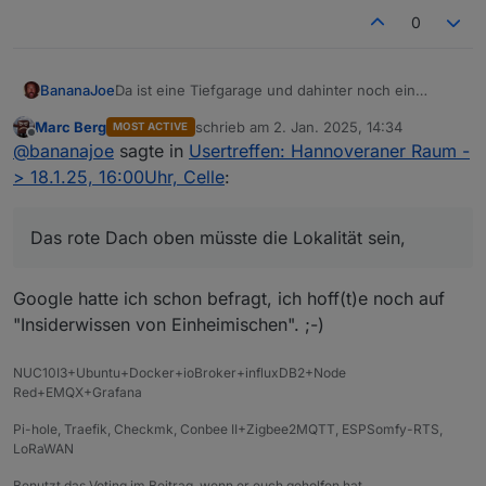
0
BananaJoe
Da ist eine Tiefgarage und dahinter noch ein
Parkplatz:
Marc Berg
schrieb am
2. Jan. 2025, 14:34
MOST ACTIVE
zuletzt editiert von
Offline
@
bananajoe
sagte in
Usertreffen: Hannoveraner Raum -
> 18.1.25, 16:00Uhr, Celle
:
Das rote Dach oben müsste die Lokalität sein,
Google hatte ich schon befragt, ich hoff(t)e noch auf
"Insiderwissen von Einheimischen". ;-)
NUC10I3+Ubuntu+Docker+ioBroker+influxDB2+Node
Red+EMQX+Grafana
Pi-hole, Traefik, Checkmk, Conbee II+Zigbee2MQTT, ESPSomfy-RTS,
LoRaWAN
Benutzt das Voting im Beitrag, wenn er euch geholfen hat.