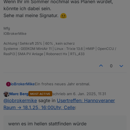
Wenn Ihr im Sommer nochmal was Planen würdet,
könnte ich dabei sein.
Sehe mal meine Signatur.
Mfg
IOBrokerMike
Achtung ! Sehkraft 25% | 60% , kein scherz
Systeme : GEEKOM MiniAir 11 | Linux : Trixie 13.6 | HMIP | OpenCCU /
RasPi3 | SMA PV Anlage | Robonect Hx | RTL_433
0
Ein frohes neues Jahr erstmal.
ioBrokerMike
I
Marc Berg
schrieb am
6. Jan. 2025, 11:31
MOST ACTIVE
Möchte mich mal outen was die Räumlichkeit von
zuletzt editiert von
Offline
@
iobrokermike
sagte in
Usertreffen: Hannoveraner
Celle angeht.
Wenn Ihr ein weiteres Treffen Planen solltet,
Raum -> 18.1.25, 16:00Uhr, Celle
:
wäre Ich auch mit dabei, wenn es im hellen
stattfinden würde
wenn es im hellen stattfinden würde