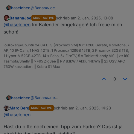
@
BananaJoe
haselchen
@
Marc-Berg
BananaJoe
schrieb am
2. Jan. 2025, 13:08
MOST ACTIVE
@
Samson71
Soooo, im Neuen Jahr zur späten Stunde noch eine
zuletzt editiert von
Online
@
haselchen
Im Kalender eingetragen! Ich freue mich
@
wendy2702
Info.
Die Location ist reserviert.
schon!
ioBroker@Ubuntu 24.04 LTS (Proxmox VM) für: >260 Geräte, 6 Switche, 7
AP, 10 IP-Cam, 1 NAS 42TB, 1 Proxmox 128GB 15TB, 2 Proxmox 32GB 1TB,
1 Hyper-V 52GB 42TB, 14 x Echo, 5x FireTV, 5 x Tablett/Handy VIS || >=160
Tasmota/Shelly || >=95 ZigBee || PV 8.1kW / Akku 14kWh || 2x USV APC
750W kaskadiert || Kobra S1 Max
https://www.thaers.de/
0
@
BananaJoe
haselchen
@
Marc-Berg
Marc Berg
schrieb am
2. Jan. 2025, 14:23
MOST ACTIVE
@
Samson71
Soooo, im Neuen Jahr zur späten Stunde noch eine
zuletzt editiert von
Offline
@
haselchen
@
wendy2702
Info.
Die Location ist reserviert.
Hast du bitte noch einen Tipp zum Parken? Das ist ja
direkt in der Innenstadt, richtig?