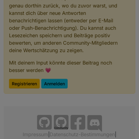
Es kann natürlich immer was dazwischen kommen,
genau dorthin zurück, wo du zuvor warst, und
da wäre es nett, weils auf meinen Namen läuft,
kannst dich über neue Antworten
dass ihr rechtzeitig Bescheid sagt.
benachrichtigen lassen (entweder per E-Mail
Ich möchte auch beim ersten Treffen keine
oder Push-Benachrichtigung). Du kannst auch
Präsentation oder Vorträge machen oder sehen, ich
möchte, dass wir uns kennenlernen und einfach
Lesezeichen speichern und Beiträge positiv
erstmal uns nett austauschen.
bewerten, um anderen Community-Mitgliedern
deine Wertschätzung zu zeigen.
Mit deinem Input könnte dieser Beitrag noch
besser werden 💗
Registrieren
Anmelden
Community
Impressum
|
Datenschutz-Bestimmungen
|