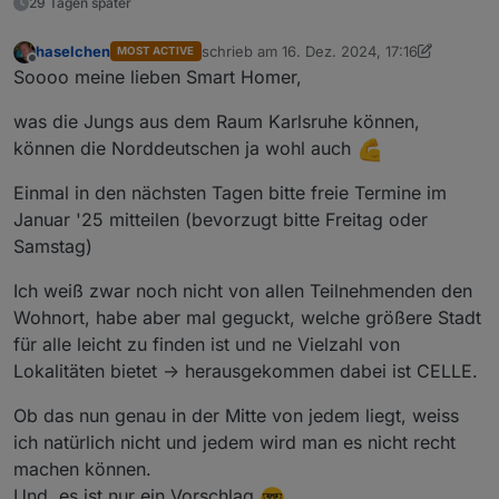
29 Tagen später
haselchen
schrieb am
16. Dez. 2024, 17:16
MOST ACTIVE
zuletzt editiert von haselchen
Offline
Soooo meine lieben Smart Homer,
was die Jungs aus dem Raum Karlsruhe können,
können die Norddeutschen ja wohl auch
Einmal in den nächsten Tagen bitte freie Termine im
Januar '25 mitteilen (bevorzugt bitte Freitag oder
Samstag)
Ich weiß zwar noch nicht von allen Teilnehmenden den
Wohnort, habe aber mal geguckt, welche größere Stadt
für alle leicht zu finden ist und ne Vielzahl von
Lokalitäten bietet -> herausgekommen dabei ist CELLE.
Ob das nun genau in der Mitte von jedem liegt, weiss
ich natürlich nicht und jedem wird man es nicht recht
machen können.
Und, es ist nur ein Vorschlag