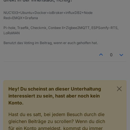
NUC10I3+Ubuntu+Docker+ioBroker+influxDB2+Node
Red+EMQX+Grafana
Wenn bei Euch auch Interesse besteht, einfach
Bescheid sagen. Ich kann mit Sicherheit noch Plätze
https://www.thaers.de/
Pi-hole, Traefik, Checkmk, Conbee II+Zigbee2MQTT, ESPSomfy-RTS,
nachbuchen.
@
Nordischerjung
LoRaWAN
@
Shadowhunter23
An alle Anderen... ich hoffe, dass passt alles so.
Benutzt das Voting im Beitrag, wenn er euch geholfen hat.
Es kann natürlich immer was dazwischen kommen,
da wäre es nett, weils auf meinen Namen läuft,
0
dass ihr rechtzeitig Bescheid sagt.
Ich möchte auch beim ersten Treffen keine
Präsentation oder Vorträge machen oder sehen, ich
möchte, dass wir uns kennenlernen und einfach
erstmal uns nett austauschen.
Hey! Du scheinst an dieser Unterhaltung
interessiert zu sein, hast aber noch kein
Konto.
Wenn bei Euch auch Interesse besteht, einfach
Bescheid sagen. Ich kann mit Sicherheit noch Plätze
Hast du es satt, bei jedem Besuch durch die
nachbuchen.
@
Nordischerjung
gleichen Beiträge zu scrollen? Wenn du dich
@
Shadowhunter23
für ein Konto anmeldest, kommst du immer
An alle Anderen... ich hoffe, dass passt alles so.