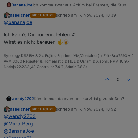
BananaJoe
Ich komme zwar aus Achim bei Bremen, die Stunde
Fahrt würde ich aber auf mich nehmen wenn noch
haselchen
schrieb am
17. Nov. 2024, 10:39
MOST ACTIVE
ein Platz frei ist :-) Allein um
@
Samson71
mal in
zuletzt editiert von
Offline
@
bananajoe
natura zu sehen.
Ich kann’s Dir nur empfehlen ☺️
Wirst es nicht bereuen 🤟🍺
Synology DS218+ & 2 x Fujitsu Esprimo (VM/Container) + FritzBox7590 + 2
AVM 3000 Repeater & Homematic & HUE & Osram & Xiaomi, NPM 10.9.7,
Nodejs 22.22.2 ,JS Controller 7.0.7 ,Admin 7.8.24
0
Könnte man da eventuell kurzfristig zu stoßen?
wendy2702
haselchen
schrieb am
17. Nov. 2024, 10:52
MOST ACTIVE
Hannover ist nicht wirklich meine Ecke aber da ich
zuletzt editiert von
Offline
@
wendy2702
beruflich viel in Deutschland unterwegs bin könnte
es sein das ich an dem Termin in der Nähe bin.
@
Marc-Berg
@
BananaJoe