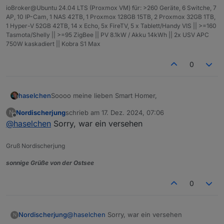
ioBroker@Ubuntu 24.04 LTS (Proxmox VM) für: >260 Geräte, 6 Switche, 7
AP, 10 IP-Cam, 1 NAS 42TB, 1 Proxmox 128GB 15TB, 2 Proxmox 32GB 1TB,
1 Hyper-V 52GB 42TB, 14 x Echo, 5x FireTV, 5 x Tablett/Handy VIS || >=160
Tasmota/Shelly || >=95 ZigBee || PV 8.1kW / Akku 14kWh || 2x USV APC
750W kaskadiert || Kobra S1 Max
0
Soooo meine lieben Smart Homer,
haselchen
Nordischerjung
schrieb am
17. Dez. 2024, 07:06
N
was die Jungs aus dem Raum Karlsruhe können,
zuletzt editiert von
Offline
@
haselchen
Sorry, war ein versehen
können die Norddeutschen ja wohl auch
Einmal in den nächsten Tagen bitte freie Termine im
Januar '25 mitteilen (bevorzugt bitte Freitag oder
Gruß Nordischerjung
Samstag)
Ich weiß zwar noch nicht von allen Teilnehmenden
den Wohnort, habe aber mal geguckt, welche
sonnige Grüße von der Ostsee
größere Stadt für alle leicht zu finden ist und ne
Ob das nun genau in der Mitte von jedem liegt,
Vielzahl von Lokalitäten bietet -> herausgekommen
weiss ich natürlich nicht und jedem wird man es
0
dabei ist CELLE.
nicht recht machen können.
@
wendy2702
Und, es ist nur ein Vorschlag
@
Marc-Berg
@
BananaJoe
Edit:
Nordischerjung
@
haselchen
Sorry, war ein versehen
N
@
Samson71