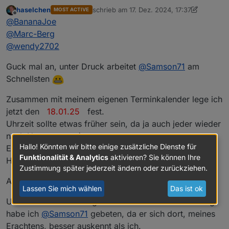
Freitage: 03.01. / 10.01. / 17.01. / 24.01.
haselchen
schrieb am
17. Dez. 2024, 17:37
MOST ACTIVE
Samstag: 11.01. / 18.01. / 25.01. / 01.02.
Stand jetzt darf ich mir da dann unser Auto
zuletzt editiert von haselchen
Offline
@
BananaJoe
genehmigen und bekomme Ausgang
@
Marc-Berg
@
wendy2702
Guck mal an, unter Druck arbeitet
@
Samson71
am
Schnellsten
Zusammen mit meinem eigenen Terminkalender lege ich
jetzt den
18.01.25
fest.
Uhrzeit sollte etwas früher sein, da ja auch jeder wieder
nach Hause muss :)
Hallo! Könnten wir bitte einige zusätzliche Dienste für
Es sei denn, wir versacken da und nehmen uns nen
Funktionalität & Analytics
aktivieren? Sie können Ihre
Hotelzimmer
Zustimmung später jederzeit ändern oder zurückziehen.
Also ich denke 16.30/17.00Uhr sollte passen.
Lassen Sie mich wählen
Das ist ok
Um die ehrenvolle Aufgabe zur Location Reservierung
habe ich
@
Samson71
gebeten, da er sich dort, meines
Erachtens, besser auskennt als ich.