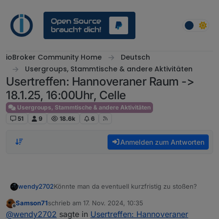
Weiter zum Inhalt
ioBroker Community Home
Deutsch
Usergroups, Stammtische & andere Aktivitäten
Usertreffen: Hannoveraner Raum ->
18.1.25, 16:00Uhr, Celle
Usergroups, Stammtische & andere Aktivitäten
51
9
18.6k
6
Anmelden zum Antworten
Könnte man da eventuell kurzfristig zu stoßen?
wendy2702
Samson71
schrieb am
17. Nov. 2024, 10:35
Hannover ist nicht wirklich meine Ecke aber da ich
zuletzt editiert von
Offline
@
wendy2702
sagte in
Usertreffen: Hannoveraner
beruflich viel in Deutschland unterwegs bin könnte