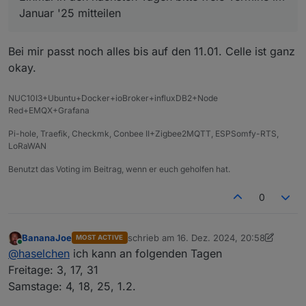
den Wohnort, habe aber mal geguckt, welche
Januar '25 mitteilen
größere Stadt für alle leicht zu finden ist und ne
Ob das nun genau in der Mitte von jedem liegt,
Vielzahl von Lokalitäten bietet -> herausgekommen
weiss ich natürlich nicht und jedem wird man es
Bei mir passt noch alles bis auf den 11.01. Celle ist ganz
dabei ist CELLE.
nicht recht machen können.
@
wendy2702
Und, es ist nur ein Vorschlag
@
Marc-Berg
okay.
@
BananaJoe
Edit:
@
Samson71
NUC10I3+Ubuntu+Docker+ioBroker+influxDB2+Node
@
martinschm
?
gerade erst gesehen , was bewog Dich für einen
Red+EMQX+Grafana
Downvote im ersten Post
@
Nordischerjung
?
Pi-hole, Traefik, Checkmk, Conbee II+Zigbee2MQTT, ESPSomfy-RTS,
LoRaWAN
Benutzt das Voting im Beitrag, wenn er euch geholfen hat.
0
BananaJoe
schrieb am
16. Dez. 2024, 20:58
MOST ACTIVE
zuletzt editiert von BananaJoe
Online
@
haselchen
ich kann an folgenden Tagen
Freitage: 3, 17, 31
Samstage: 4, 18, 25, 1.2.