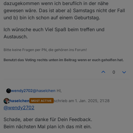
dazugekommen wenn ich beruflich in der nähe
gewesen wäre. Das ist aber a) Samstags nicht der Fall
https://www.thaers.de/
und b) bin ich schon auf einem Geburtstag.
Ich wünsche euch Viel Spaß beim treffen und
Austausch.
Bitte keine Fragen per PN, die gehören ins Forum!
Benutzt das Voting rechts unten im Beitrag wenn er euch geholfen hat.
0
@
haselchen
HI,
wendy2702
Wenn bei Euch auch Interesse besteht, einfach
Bescheid sagen. Ich kann mit Sicherheit noch Plätze
haselchen
schrieb am
1. Jan. 2025, 21:28
MOST ACTIVE
Frohes neues noch in die Runde und Danke fürs
zuletzt editiert von
nachbuchen.
@
Nordischerjung
Offline
@
wendy2702
Organisieren.
@
Shadowhunter23
Wie bereits erwähnt wäre ich kurzfristig
An alle Anderen... ich hoffe, dass passt alles so.
Schade, aber danke für Dein Feedback.
dazugekommen wenn ich beruflich in der nähe
Es kann natürlich immer was dazwischen kommen,
gewesen wäre. Das ist aber a) Samstags nicht der
Ich wünsche euch Viel Spaß beim treffen und
Beim nächsten Mal plan ich das mit ein.
da wäre es nett, weils auf meinen Namen läuft,
Fall und b) bin ich schon auf einem Geburtstag.
Austausch.
dass ihr rechtzeitig Bescheid sagt.