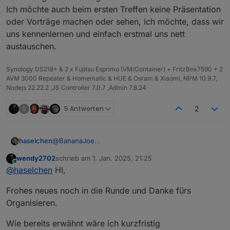
Ich möchte auch beim ersten Treffen keine Präsentation
oder Vorträge machen oder sehen, ich möchte, dass wir
uns kennenlernen und einfach erstmal uns nett
austauschen.
Synology DS218+ & 2 x Fujitsu Esprimo (VM/Container) + FritzBox7590 + 2
AVM 3000 Repeater & Homematic & HUE & Osram & Xiaomi, NPM 10.9.7,
Nodejs 22.22.2 ,JS Controller 7.0.7 ,Admin 7.8.24
S
5 Antworten
2
@
BananaJoe
haselchen
@
Marc-Berg
wendy2702
schrieb am
1. Jan. 2025, 21:25
@
Samson71
Soooo, im Neuen Jahr zur späten Stunde noch eine
zuletzt editiert von
Online
@
haselchen
HI,
@
wendy2702
Info.
Die Location ist reserviert.
Frohes neues noch in die Runde und Danke fürs
Organisieren.
Wie bereits erwähnt wäre ich kurzfristig