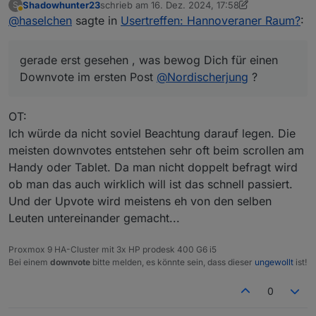
Shadowhunter23
schrieb am
16. Dez. 2024, 17:58
S
was die Jungs aus dem Raum Karlsruhe können,
zuletzt editiert von Shadowhunter23
Abwesend
@
haselchen
sagte in
Usertreffen: Hannoveraner Raum?
:
können die Norddeutschen ja wohl auch
Einmal in den nächsten Tagen bitte freie Termine im
Januar '25 mitteilen (bevorzugt bitte Freitag oder
gerade erst gesehen , was bewog Dich für einen
Samstag)
Ich weiß zwar noch nicht von allen Teilnehmenden
Downvote im ersten Post
den Wohnort, habe aber mal geguckt, welche
@
Nordischerjung
?
größere Stadt für alle leicht zu finden ist und ne
Ob das nun genau in der Mitte von jedem liegt,
Vielzahl von Lokalitäten bietet -> herausgekommen
weiss ich natürlich nicht und jedem wird man es
OT:
dabei ist CELLE.
nicht recht machen können.
@
wendy2702
Und, es ist nur ein Vorschlag
@
Marc-Berg
Ich würde da nicht soviel Beachtung darauf legen. Die
@
BananaJoe
Edit:
meisten downvotes entstehen sehr oft beim scrollen am
@
Samson71
Handy oder Tablet. Da man nicht doppelt befragt wird
@
martinschm
?
gerade erst gesehen , was bewog Dich für einen
ob man das auch wirklich will ist das schnell passiert.
Downvote im ersten Post
@
Nordischerjung
?
Und der Upvote wird meistens eh von den selben
Leuten untereinander gemacht...
Proxmox 9 HA-Cluster mit 3x HP prodesk 400 G6 i5
Bei einem
downvote
bitte melden, es könnte sein, dass dieser
ungewollt
ist!
0