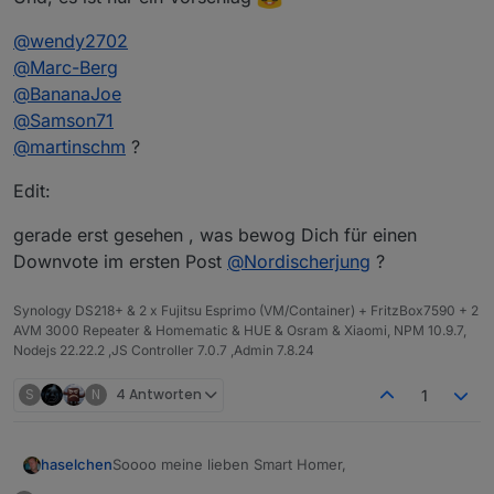
@
wendy2702
@
Marc-Berg
@
BananaJoe
@
Samson71
@
martinschm
?
Edit:
gerade erst gesehen , was bewog Dich für einen
Downvote im ersten Post
@
Nordischerjung
?
Synology DS218+ & 2 x Fujitsu Esprimo (VM/Container) + FritzBox7590 + 2
AVM 3000 Repeater & Homematic & HUE & Osram & Xiaomi, NPM 10.9.7,
Nodejs 22.22.2 ,JS Controller 7.0.7 ,Admin 7.8.24
S
N
4 Antworten
1
Soooo meine lieben Smart Homer,
haselchen