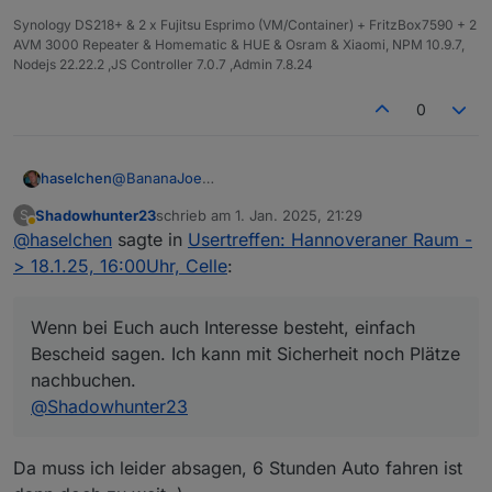
Ich möchte auch beim ersten Treffen keine
Synology DS218+ & 2 x Fujitsu Esprimo (VM/Container) + FritzBox7590 + 2
Präsentation oder Vorträge machen oder sehen, ich
AVM 3000 Repeater & Homematic & HUE & Osram & Xiaomi, NPM 10.9.7,
möchte, dass wir uns kennenlernen und einfach
Nodejs 22.22.2 ,JS Controller 7.0.7 ,Admin 7.8.24
erstmal uns nett austauschen.
0
@
BananaJoe
haselchen
@
Marc-Berg
Shadowhunter23
schrieb am
1. Jan. 2025, 21:29
S
@
Samson71
Soooo, im Neuen Jahr zur späten Stunde noch eine
zuletzt editiert von
Abwesend
@
haselchen
sagte in
Usertreffen: Hannoveraner Raum -
@
wendy2702
Info.
Die Location ist reserviert.
> 18.1.25, 16:00Uhr, Celle
:
Wenn bei Euch auch Interesse besteht, einfach
Bescheid sagen. Ich kann mit Sicherheit noch Plätze
nachbuchen.
@
Shadowhunter23
https://www.thaers.de/
Da muss ich leider absagen, 6 Stunden Auto fahren ist