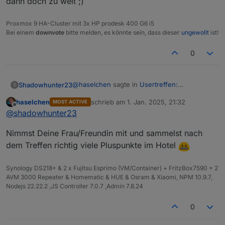
dann doch zu weit ;)
Proxmox 9 HA-Cluster mit 3x HP prodesk 400 G6 i5
Bei einem
downvote
bitte melden, es könnte sein, dass dieser
ungewollt
ist!
0
@
haselchen
sagte in
Usertreffen:
Shadowhunter23
S
Hannoveraner Raum -> 18.1.25, 16:00Uhr,
Wenn bei Euch auch Interesse besteht, einfach
haselchen
schrieb am
1. Jan. 2025, 21:32
MOST ACTIVE
Celle
:
zuletzt editiert von
Offline
Bescheid sagen. Ich kann mit Sicherheit noch Plätze
Wenn bei Euch auch Interesse besteht,
@
shadowhunter23
nachbuchen.
@
Nordischerjung
einfach Bescheid sagen. Ich kann mit
Da muss ich leider absagen, 6 Stunden Auto
@
Shadowhunter23
Sicherheit noch Plätze nachbuchen.
Nimmst Deine Frau/Freundin mit und sammelst nach
fahren ist dann doch zu weit ;)
An alle Anderen... ich hoffe, dass passt alles so.
@
Shadowhunter23
dem Treffen richtig viele Pluspunkte im Hotel
Es kann natürlich immer was dazwischen kommen,
da wäre es nett, weils auf meinen Namen läuft,
Synology DS218+ & 2 x Fujitsu Esprimo (VM/Container) + FritzBox7590 + 2
dass ihr rechtzeitig Bescheid sagt.
AVM 3000 Repeater & Homematic & HUE & Osram & Xiaomi, NPM 10.9.7,
Ich möchte auch beim ersten Treffen keine
Nodejs 22.22.2 ,JS Controller 7.0.7 ,Admin 7.8.24
Präsentation oder Vorträge machen oder sehen, ich
möchte, dass wir uns kennenlernen und einfach
0
erstmal uns nett austauschen.