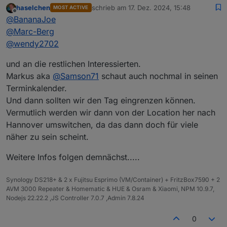
@
martinschm
?
gerade erst gesehen , was bewog Dich für einen
haselchen
schrieb am
17. Dez. 2024, 15:48
MOST ACTIVE
zuletzt editiert von
Offline
Downvote im ersten Post
@
Nordischerjung
?
@
BananaJoe
@
Marc-Berg
@
wendy2702
und an die restlichen Interessierten.
Markus aka
@
Samson71
schaut auch nochmal in seinen
Terminkalender.
Und dann sollten wir den Tag eingrenzen können.
Vermutlich werden wir dann von der Location her nach
Hannover umswitchen, da das dann doch für viele
näher zu sein scheint.
Weitere Infos folgen demnächst.....
Synology DS218+ & 2 x Fujitsu Esprimo (VM/Container) + FritzBox7590 + 2
AVM 3000 Repeater & Homematic & HUE & Osram & Xiaomi, NPM 10.9.7,
Nodejs 22.22.2 ,JS Controller 7.0.7 ,Admin 7.8.24
0