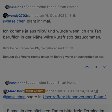
Soooo meine lieben Smart Homer,
haselchen
wendy2702
schrieb am
16. Dez. 2024, 18:18
was die Jungs aus dem Raum Karlsruhe können,
zuletzt editiert von
Online
@
haselchen
plant ihr mal.
können die Norddeutschen ja wohl auch
Einmal in den nächsten Tagen bitte freie Termine im
Ich komme ja aus NRW und würde wenn ich am Tag
Januar '25 mitteilen (bevorzugt bitte Freitag oder
Samstag)
Ich weiß zwar noch nicht von allen Teilnehmenden
beruflich in der Nähe wäre kurzfristig dazukommen.
den Wohnort, habe aber mal geguckt, welche
größere Stadt für alle leicht zu finden ist und ne
Ob das nun genau in der Mitte von jedem liegt,
Bitte keine Fragen per PN, die gehören ins Forum!
Vielzahl von Lokalitäten bietet -> herausgekommen
weiss ich natürlich nicht und jedem wird man es
dabei ist CELLE.
nicht recht machen können.
@
wendy2702
Benutzt das Voting rechts unten im Beitrag wenn er euch geholfen hat.
Und, es ist nur ein Vorschlag
@
Marc-Berg
@
BananaJoe
Edit:
0
@
Samson71
@
martinschm
?
gerade erst gesehen , was bewog Dich für einen
Downvote im ersten Post
@
Nordischerjung
?
Soooo meine lieben Smart Homer,
haselchen
Marc Berg
schrieb am
16. Dez. 2024, 20:47
MOST ACTIVE
was die Jungs aus dem Raum Karlsruhe können,
zuletzt editiert von Marc Berg
Offline
@
haselchen
sagte in
Usertreffen: Hannoveraner Raum?
:
können die Norddeutschen ja wohl auch
Einmal in den nächsten Tagen bitte freie Termine im
Januar '25 mitteilen (bevorzugt bitte Freitag oder
Einmal in den nächsten Tagen bitte freie Termine im
Samstag)
Ich weiß zwar noch nicht von allen Teilnehmenden