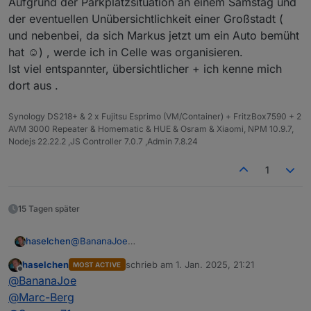
Aufgrund der Parkplatzsituation an einem Samstag und
der eventuellen Unübersichtlichkeit einer Großstadt (
und nebenbei, da sich Markus jetzt um ein Auto bemüht
hat ☺️) , werde ich in Celle was organisieren.
Ist viel entspannter, übersichtlicher + ich kenne mich
dort aus .
Synology DS218+ & 2 x Fujitsu Esprimo (VM/Container) + FritzBox7590 + 2
AVM 3000 Repeater & Homematic & HUE & Osram & Xiaomi, NPM 10.9.7,
Nodejs 22.22.2 ,JS Controller 7.0.7 ,Admin 7.8.24
1
15 Tagen später
@
BananaJoe
haselchen
@
Marc-Berg
haselchen
schrieb am
1. Jan. 2025, 21:21
MOST ACTIVE
@
wendy2702
Guck mal an, unter Druck arbeitet
@
Samson71
am
zuletzt editiert von
Offline
@
BananaJoe
Schnellsten
Zusammen mit meinem eigenen Terminkalender
@
Marc-Berg
lege ich jetzt den
18.01.25
fest.