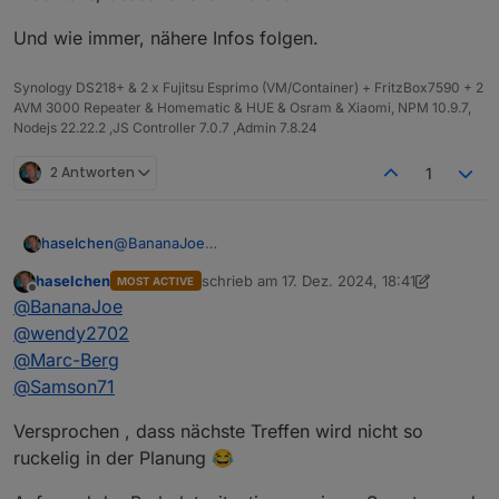
Und wie immer, nähere Infos folgen.
Synology DS218+ & 2 x Fujitsu Esprimo (VM/Container) + FritzBox7590 + 2
AVM 3000 Repeater & Homematic & HUE & Osram & Xiaomi, NPM 10.9.7,
Nodejs 22.22.2 ,JS Controller 7.0.7 ,Admin 7.8.24
2 Antworten
1
@
BananaJoe
haselchen
@
Marc-Berg
haselchen
schrieb am
17. Dez. 2024, 18:41
MOST ACTIVE
@
wendy2702
Guck mal an, unter Druck arbeitet
@
Samson71
am
zuletzt editiert von haselchen
Offline
@
BananaJoe
Schnellsten
Zusammen mit meinem eigenen Terminkalender
@
wendy2702
lege ich jetzt den
18.01.25
fest.
@
Marc-Berg
Uhrzeit sollte etwas früher sein, da ja auch jeder
Also ich denke 16.30/17.00Uhr sollte passen.
@
Samson71
wieder nach Hause muss :)
Es sei denn, wir versacken da und nehmen uns nen
Um die ehrenvolle Aufgabe zur Location
Versprochen , dass nächste Treffen wird nicht so
Hotelzimmer
Reservierung habe ich
@
Samson71
gebeten, da er
ruckelig in der Planung 😂
sich dort, meines Erachtens, besser auskennt als
Und wie immer, nähere Infos folgen.
ich.