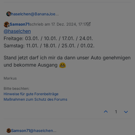
@
BananaJoe
haselchen
@
Marc-Berg
Samson71
schrieb am
17. Dez. 2024, 17:17
@
wendy2702
und an die restlichen Interessierten.
zuletzt editiert von Samson71
Offline
@
haselchen
Markus aka
@
Samson71
schaut auch nochmal in
seinen Terminkalender.
Weitere Infos folgen demnächst.....
Freitage: 03.01. / 10.01. / 17.01. / 24.01.
Und dann sollten wir den Tag eingrenzen können.
Samstag: 11.01. / 18.01. / 25.01. / 01.02.
Vermutlich werden wir dann von der Location her
nach Hannover umswitchen, da das dann doch für
Stand jetzt darf ich mir da dann unser Auto genehmigen
viele näher zu sein scheint.
und bekomme Ausgang
Markus
Bitte beachten:
Hinweise für gute Forenbeiträge
Maßnahmen zum Schutz des Forums
1
@
haselchen
Samson71