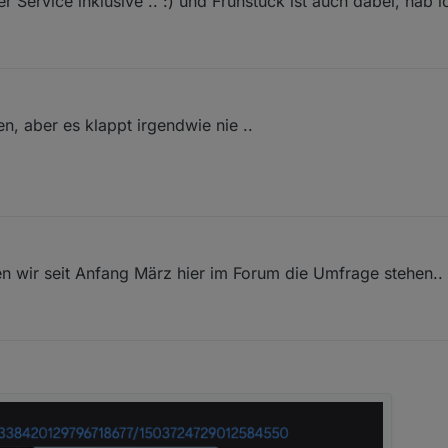
r Service inklusive .. :) und Frühstück ist auch dabei, hab ic
, aber es klappt irgendwie nie ..
n wir seit Anfang März hier im Forum die Umfrage stehen..
b. 2026, 20:44