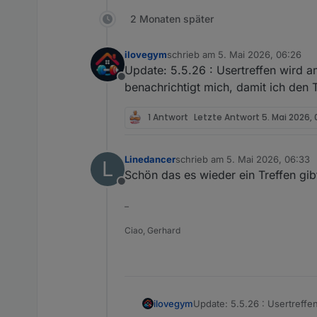
2 Monaten später
Online:
jeden 1. Montag im 
[
Vor Ort-Treffen:
ilovegym
schrieb am
5. Mai 2026, 06:26
zuletzt editiert von
Update: 5.5.26 : Usertreffen wird 
**!! At
Offline
benachrichtigt mich, damit ich den 
bitte gerne Datum ergänzen
1 Antwort
Letzte Antwort
5. Mai 2026, 
Wer Bock hat kann auch gern
Fragen gerne!
Linedancer
schrieb am
5. Mai 2026, 06:33
L
zuletzt editiert von
Schön das es wieder ein Treffen gibt
Offline
–
Ciao, Gerhard
ilovegym
Update: 5.5.26 : Usertreffe
damit ich den Tisch entspr