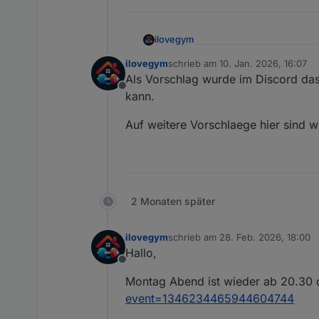
ilovegym
Willkommen beim Stammtis
ilovegym
schrieb am
10. Jan. 2026, 16:07
zuletzt editiert von
Als Vorschlag wurde im Discord da
Offline
kann.
Auf weitere Vorschlaege hier sind w
2 Monaten später
ilovegym
schrieb am
28. Feb. 2026, 18:00
zuletzt editiert von
Hallo,
Offline
Montag Abend ist wieder ab 20.30 
event=1346234465944604744