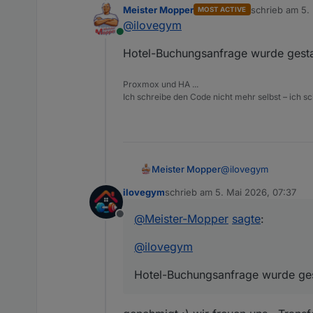
Meister Mopper
schrieb am
5.
MOST ACTIVE
zuletzt editier
@
ilovegym
Online
Hotel-Buchungsanfrage wurde gest
Proxmox und HA ...
Ich schreibe den Code nicht mehr selbst – ich sch
@
ilovegym
Meister Mopper
ilovegym
schrieb am
5. Mai 2026, 07:37
Hotel-Buchungsanfra
zuletzt editiert von
@
Meister-Mopper
sagte
:
Offline
@
ilovegym
Hotel-Buchungsanfrage wurde ge