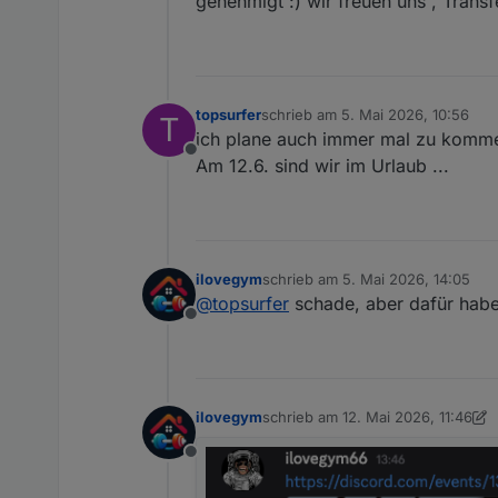
genehmigt :) wir freuen uns , Transfe
topsurfer
schrieb am
5. Mai 2026, 10:56
T
zuletzt editiert von
ich plane auch immer mal zu kommen
Offline
Am 12.6. sind wir im Urlaub ...
ilovegym
schrieb am
5. Mai 2026, 14:05
zuletzt editiert von
@
topsurfer
schade, aber dafür habe
Offline
ilovegym
schrieb am
12. Mai 2026, 11:46
zuletzt editiert von ilovegym
6. Fe
Offline