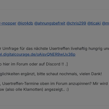
i 2026, 11:06
r-mopper
@
iot4db
@
ahnungsbefreit
@
chris299
@
ticaki
@
m
zur Umfrage für das nächste Usertreffen livehaftig hungrig un
del.digitalcourage.de/oAisvQNER9wUx36p
hier im Forum oder auf Discord !! .]
lichkeiten ergänzt, bitte schaut nochmals, vielen Dank!
t, Usertreffen-Termine oben im Forum anzupinnen? Mir wird
 (also olle Klamotten) angezeigt.. :)