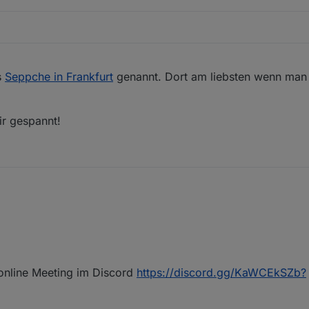
ch im Raum Rhein-Main-Hessen
s
Seppche in Frankfurt
genannt. Dort am liebsten wenn man 
ir gespannt!
online Meeting im Discord
https://discord.gg/KaWCEkSZb?