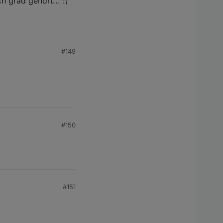
h grad gehört... :)
#149
#150
#151