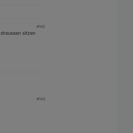
#142
draussen sitzen
#143