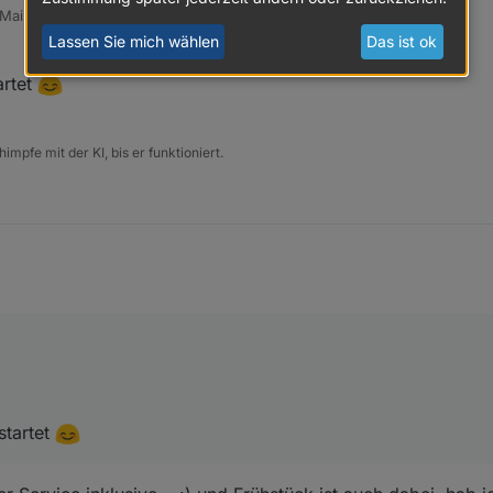
 Mai 2026, 07:03
t von
Lassen Sie mich wählen
Das ist ok
artet
impfe mit der KI, bis er funktioniert.
ge wurde gestartet
startet