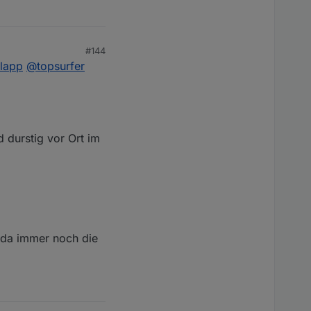
#144
lapp
@
topsurfer
d durstig vor Ort im
 da immer noch die