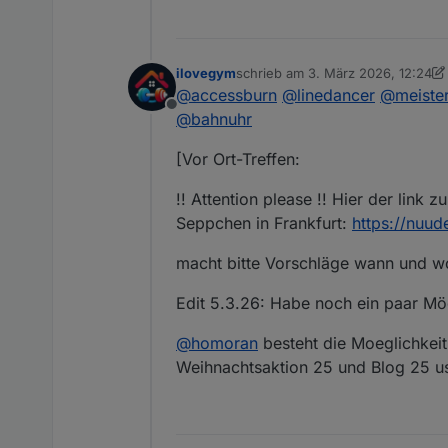
ilovegym
schrieb am
3. März 2026, 12:24
zuletzt editiert von ilovegym
3. Ma
@
accessburn
@
linedancer
@
meiste
Offline
@
bahnuhr
[Vor Ort-Treffen:
!! Attention please !! Hier der link 
Seppchen in Frankfurt:
https://nuu
macht bitte Vorschläge wann und wo 
Edit 5.3.26: Habe noch ein paar Mög
@
homoran
besteht die Moeglichkei
Weihnachtsaktion 25 und Blog 25 usw
Meetings: