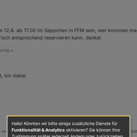
Monat ab 20:30 -
https://discord.gg/yC65zjr5uq
am 12.6. ab 17.00 im Seppchen in FFM sein, wer kommen mag
tention please !! Link zur Umfrage für das nächste Usertreffen
https://nuudel.digitalcourag
Tisch entsprechend reservieren kann, danke!
 und auch Vorschläge für den Ort sind gerne Willkommen !! **
07:03
e zwischendurch in den Discord-Channel schauen :-) Einer ist meist onl
, bin dabei.
Hallo! Könnten wir bitte einige zusätzliche Dienste für
Funktionalität & Analytics
aktivieren? Sie können Ihre
n wird am 12.6. ab 17.00 im Seppchen in FFM sein, wer kommen mag, bitt
Zustimmung später jederzeit ändern oder zurückziehen.
echend reservieren kann, danke!