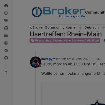
Weiter zum Inhalt
Communit
ioBroker Community Home
Deutsch
Usertreffen: Rhein-Main
Usergroups, Stammtische & andere Aktivitäten
1
ilovegym
schrieb am
8. Jan. 2026, 13:50
zuletzt editiert von
Leute, morgen ab 17.30 Uhr ist User
Offline
Wollte es nur nochmal angemerkt h