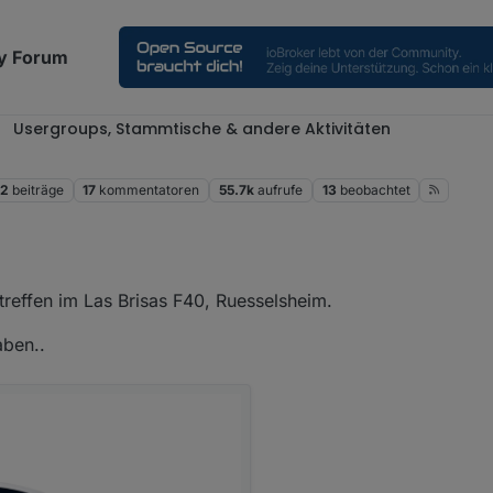
y Forum
Usergroups, Stammtische & andere Aktivitäten
52
beiträge
17
kommentatoren
55.7k
aufrufe
13
beobachtet
treffen im Las Brisas F40, Ruesselsheim.
aben..