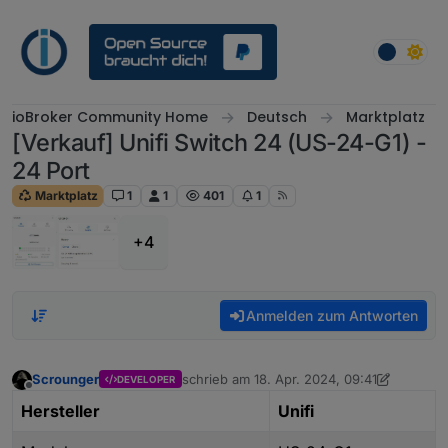
Weiter zum Inhalt
ioBroker Community Home
Deutsch
Marktplatz
[Verkauf] Unifi Switch 24 (US-24-G1) -
24 Port
Marktplatz
1
1
401
1
+4
Anmelden zum Antworten
Scrounger
schrieb am
18. Apr. 2024, 09:41
DEVELOPER
zuletzt editiert von Scrounger
Offline
Hersteller
Unifi