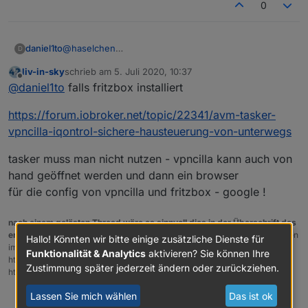
0
daniel1to
@
haselchen
D
Ich mein nicht DSL Lite sondern DS Lite. Also quasi
liv-in-sky
schrieb am
5. Juli 2020, 10:37
ohne öffentliche IPv4 Adresse.
zuletzt editiert von
Offline
@
daniel1to
falls fritzbox installiert
https://forum.iobroker.net/topic/22341/avm-tasker-
vpncilla-iqontrol-sichere-hausteuerung-von-unterwegs
tasker muss man nicht nutzen - vpncilla kann auch von
hand geöffnet werden und dann ein browser
für die config von vpncilla und fritzbox - google !
nach einem gelösten Thread wäre es sinnvoll dies in der Überschrift des
ersten Posts einzutragen [gelöst]-...
Bitte benutzt das Voting rechts unten
Hallo! Könnten wir bitte einige zusätzliche Dienste für
im Beitrag wenn er euch geholfen hat.
Forum-Tools:
PicPick
Funktionalität & Analytics
aktivieren? Sie können Ihre
https://picpick.app/en/download/ und ScreenToGif
Zustimmung später jederzeit ändern oder zurückziehen.
https://www.screentogif.com/downloads.html
Lassen Sie mich wählen
Das ist ok
0