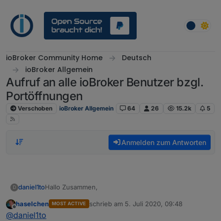
Weiter zum Inhalt
ioBroker Community Home
Deutsch
ioBroker Allgemein
Aufruf an alle ioBroker Benutzer bzgl.
Portöffnungen
Verschoben
ioBroker Allgemein
64
26
15.2k
5
Anmelden zum Antworten
Hallo Zusammen,
daniel1to
D
haselchen
schrieb am
5. Juli 2020, 09:48
MOST ACTIVE
das Thema ist zwar schon etwas alt, für mich gerade
zuletzt editiert von
Offline
@
daniel1to
jedoch sehr aktuell. Ich habe mir kürzlich einen