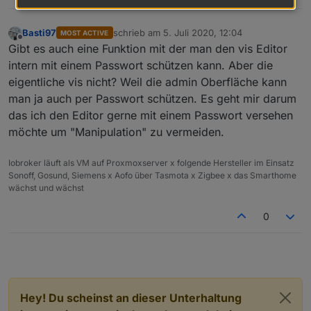
Basti97
schrieb am
5. Juli 2020, 12:04
MOST ACTIVE
zuletzt editiert von
Offline
Gibt es auch eine Funktion mit der man den vis Editor
intern mit einem Passwort schützen kann. Aber die
eigentliche vis nicht? Weil die admin Oberfläche kann
man ja auch per Passwort schützen. Es geht mir darum
das ich den Editor gerne mit einem Passwort versehen
möchte um "Manipulation" zu vermeiden.
Iobroker läuft als VM auf Proxmoxserver x folgende Hersteller im Einsatz
Sonoff, Gosund, Siemens x Aofo über Tasmota x Zigbee x das Smarthome
wächst und wächst
0
Hey! Du scheinst an dieser Unterhaltung