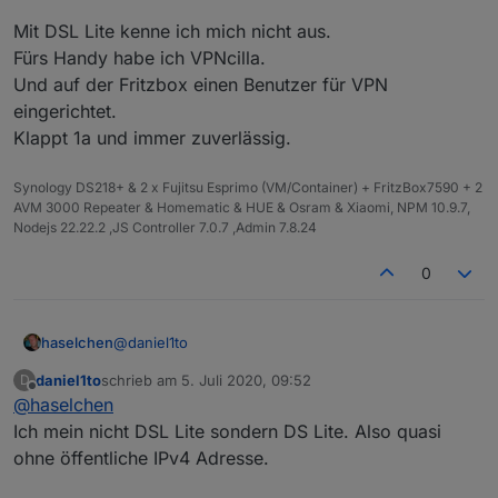
Raspberry Pi zugelegt um dort iobroker drauf laufen
Gibt es inzwischen eine "funktionierende" Anleitung?
Mit DSL Lite kenne ich mich nicht aus.
zu lassen, worauf ich gerne mittels VPN zugreifen
würde. Das Problem ist jedoch die leidige DS-Lite
Fürs Handy habe ich VPNcilla.
Thematik, zu der es ja auch einige Videos gibt,
Und auf der Fritzbox einen Benutzer für VPN
jedoch klappt das entweder alles für mich nicht oder
eingerichtet.
ich bin schlicht und ergreifen zu blöd es umzusetzen.
Ich habe diverse Services wie zB No-ip probiert,
Klappt 1a und immer zuverlässig.
jedoch komme ich einfach nicht mittels VPN in mein
Heimnetz rein. Auch über Wireguard funktioniert es
Synology DS218+ & 2 x Fujitsu Esprimo (VM/Container) + FritzBox7590 + 2
nicht, wobei man hier ja einfach nur ein paar simple
AVM 3000 Repeater & Homematic & HUE & Osram & Xiaomi, NPM 10.9.7,
automatische Schritte durchläuft.
Nodejs 22.22.2 ,JS Controller 7.0.7 ,Admin 7.8.24
0
@
daniel1to
haselchen
daniel1to
schrieb am
5. Juli 2020, 09:52
D
Mit DSL Lite kenne ich mich nicht aus.
zuletzt editiert von
Offline
@
haselchen
Fürs Handy habe ich VPNcilla.
Und auf der Fritzbox einen Benutzer für VPN
Ich mein nicht DSL Lite sondern DS Lite. Also quasi
eingerichtet.
ohne öffentliche IPv4 Adresse.
Klappt 1a und immer zuverlässig.