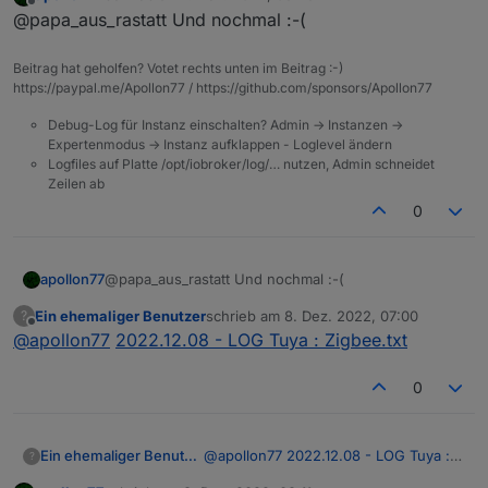
zuletzt editiert von
Offline
@papa_aus_rastatt Und nochmal :-(
Beitrag hat geholfen? Votet rechts unten im Beitrag :-)
https://paypal.me/Apollon77 / https://github.com/sponsors/Apollon77
Debug-Log für Instanz einschalten? Admin -> Instanzen ->
Expertenmodus -> Instanz aufklappen - Loglevel ändern
Logfiles auf Platte /opt/iobroker/log/… nutzen, Admin schneidet
Zeilen ab
0
apollon77
@papa_aus_rastatt Und nochmal :-(
Ein ehemaliger Benutzer
schrieb am
8. Dez. 2022, 07:00
?
zuletzt editiert von
Offline
@
apollon77
2022.12.08 - LOG Tuya : Zigbee.txt
0
Ein ehemaliger Benutzer
@
apollon77
2022.12.08 - LOG Tuya :
?
Zigbee.txt