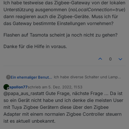
Ich habe testweise das Zigbee-Gateway von der lokalen
Unterstützung ausgenommen (
noLocalConnection=true
)
dann reagieren auch die Zigbee-Geräte. Muss ich für
das Gateway bestimmte Einstellungen vornehmen?
Flashen auf Tasmota scheint ja noch nicht zu gehen?
Danke für die Hilfe in voraus.
0
Ich habe diverse Schalter und Lampen
Ein ehemaliger Benutzer
?
über Zigbee an einem
Moes Zigbee
apollon77
schrieb am
5. Dez. 2022, 11:53
Gateway
angeschlossen.
Was unter Tuya problemlos
zuletzt editiert von
Offline
@papa_aus_rastatt Gute Frage, nächste Frage ... Da ist
funktioniert, will sich aber nicht mit
dem ioBroker steuern lassen.
Ich habe testweise das Zigbee-
so ein Gerät nicht habe und ich denke die meisten User
Gateway von der lokalen
mit Tuya Zigbee Gerätern diese über den Zigbee
Unterstützung ausgenommen
Flashen auf Tasmota scheint ja noch
Adapter mit einem normalen Zigbee Controller steuern
(
noLocalConnection=true
) dann
nicht zu gehen?
ist es aktuell unbekannt.
reagieren auch die Zigbee-Geräte.
Danke für die Hilfe in voraus.
Muss ich für das Gateway bestimmte