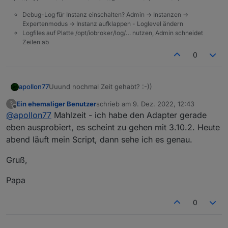
Debug-Log für Instanz einschalten? Admin -> Instanzen ->
Expertenmodus -> Instanz aufklappen - Loglevel ändern
Logfiles auf Platte /opt/iobroker/log/… nutzen, Admin schneidet
Zeilen ab
0
apollon77
Uuund nochmal Zeit gehabt? :-))
Ein ehemaliger Benutzer
schrieb am
9. Dez. 2022, 12:43
?
zuletzt editiert von
Offline
@
apollon77
Mahlzeit - ich habe den Adapter gerade
eben ausprobiert, es scheint zu gehen mit 3.10.2. Heute
abend läuft mein Script, dann sehe ich es genau.
Gruß,
Papa
0