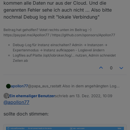
"verSw"
:
"1.1.9"
Fehler:
tuya.0

kommen alle Daten nur aus der Cloud. Und die
}
2022-12-13 08:34:00.308	info	bf0
genannten Fehler sehe ich auch nicht ... Also bitte
  "type": "device",

}
nochmal Debug log mit "lokale Verbindung"
  "common": {

}
,
tuya.0

LOG 2022.12.13 - Tuya : Zigbee.txt
    "name": "Zigbeegateway",

2022-12-13 08:34:00.295	info	bf0
"iconUrl"
:
"https://images.tuyaeu.com/smart
    "read": true

Beitrag hat geholfen? Votet rechts unten im Beitrag :-)
"communication"
:
{
  },

https://paypal.me/Apollon77 / https://github.com/sponsors/Apollon77
tuya.0

"communicationNode"
:
"bf0975ff6451cc7fa6x
  "native": {

"communicationModes"
:
[
Debug-Log für Instanz einschalten? Admin -> Instanzen ->
    "virtual": false,

{
Expertenmodus -> Instanz aufklappen - Loglevel ändern
    "lon": "9.0671",

"pv"
:
""
,
Logfiles auf Platte /opt/iobroker/log/… nutzen, Admin schneidet
    "ownerId": "33699969",

Zeilen ab
"type"
:
0
    "uuid": "1d3e2d393f6cc4dd",

}
,
    "mac": "a09208ff4001",

0
    "accessType": 0,

{
    "otaInfo": {

"pv"
:
"2.2"
,
      "supportAuto": true,

"type"
:
1
apollon77
@papa_aus_rastatt Also in dem angehängten Log
      "otaUpgradeModes": [

kommen alle Daten nur aus der Cloud. Und die
}
,
        0

Ein ehemaliger Benutzer
schrieb am
13. Dez. 2022, 10:09
?
genannten Fehler sehe ich auch nicht ... Also bitte
{
zuletzt editiert von
Offline
      ],

@
apollon77
nochmal Debug log mit "lokale Verbindung"
"pv"
:
""
,
      "otaModuleMap": {

"type"
:
3
        "wifi": {

sollte doch stimmen:
}
          "upgradeStatus": 0,

]
,
          "cdv": "1.0.0",

          "bv": "40.00",

"connectionStatus"
:
1