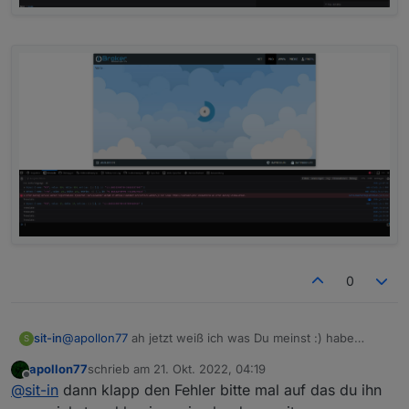
0
@
apollon77
ah jetzt weiß ich was Du meinst :) habe
sit-in
S
schon mal davon gehört und konnte es jetzt recht fix
apollon77
schrieb am
21. Okt. 2022, 04:19
finden (F12 bei Firefox)
Gerade nachdem ich ein Script gespeichert habe wieder
zuletzt editiert von
Offline
@
sit-in
dann klapp den Fehler bitte mal auf das du ihn
die Fehlermeldung bzw. der Neustartversuch...