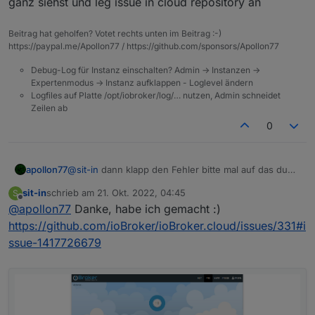
ganz siehst und leg issue in cloud repository an
Beitrag hat geholfen? Votet rechts unten im Beitrag :-)
https://paypal.me/Apollon77 / https://github.com/sponsors/Apollon77
Debug-Log für Instanz einschalten? Admin -> Instanzen ->
Expertenmodus -> Instanz aufklappen - Loglevel ändern
Logfiles auf Platte /opt/iobroker/log/… nutzen, Admin schneidet
Zeilen ab
0
apollon77
@
sit-in
dann klapp den Fehler bitte mal auf das du
ihn ganz siehst und leg issue in cloud repository an
sit-in
schrieb am
21. Okt. 2022, 04:45
S
zuletzt editiert von
Offline
@
apollon77
Danke, habe ich gemacht :)
https://github.com/ioBroker/ioBroker.cloud/issues/331#i
ssue-1417726679