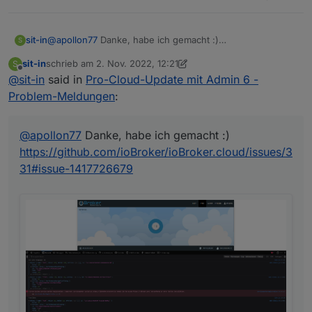
@
apollon77
Danke, habe ich gemacht :)
sit-in
S
https://github.com/ioBroker/ioBroker.cloud/issues/331#is
sit-in
schrieb am
2. Nov. 2022, 12:21
S
sue-1417726679
zuletzt editiert von sit-in
11. Feb. 2022, 13:22
Offline
@
sit-in
said in
Pro-Cloud-Update mit Admin 6 -
Problem-Meldungen
:
@
apollon77
Danke, habe ich gemacht :)
https://github.com/ioBroker/ioBroker.cloud/issues/3
31#issue-1417726679