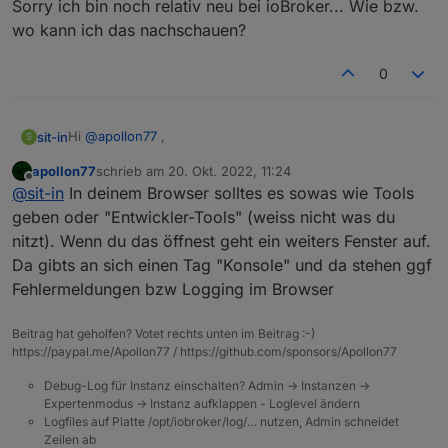
Sorry ich bin noch relativ neu bei ioBroker... Wie bzw.
wo kann ich das nachschauen?
0
Hi
@
apollon77
,
sit-in
S
apollon77
schrieb am
20. Okt. 2022, 11:24
Sorry ich bin noch relativ neu bei ioBroker... Wie bzw. wo
zuletzt editiert von
Offline
@
sit-in
In deinem Browser solltes es sowas wie Tools
kann ich das nachschauen?
geben oder "Entwickler-Tools" (weiss nicht was du
nitzt). Wenn du das öffnest geht ein weiters Fenster auf.
Da gibts an sich einen Tag "Konsole" und da stehen ggf
Fehlermeldungen bzw Logging im Browser
Beitrag hat geholfen? Votet rechts unten im Beitrag :-)
https://paypal.me/Apollon77 / https://github.com/sponsors/Apollon77
Debug-Log für Instanz einschalten? Admin -> Instanzen ->
Expertenmodus -> Instanz aufklappen - Loglevel ändern
Logfiles auf Platte /opt/iobroker/log/… nutzen, Admin schneidet
Zeilen ab