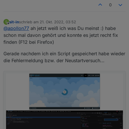
0
sit-in
schrieb am
21. Okt. 2022, 03:52
S
zuletzt editiert von
Offline
@
apollon77
ah jetzt weiß ich was Du meinst :) habe
schon mal davon gehört und konnte es jetzt recht fix
finden (F12 bei Firefox)
Gerade nachdem ich ein Script gespeichert habe wieder
die Fehlermeldung bzw. der Neustartversuch...