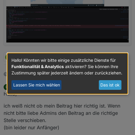
S
1 Antwort
0
Hallo! Könnten wir bitte einige zusätzliche Dienste für
Funktionalität & Analytics
aktivieren? Sie können Ihre
Zustimmung später jederzeit ändern oder zurückziehen.
12 Tagen später
Lassen Sie mich wählen
Das ist ok
peterredl
schrieb am
2. Nov. 2022, 08:23
P
zuletzt editiert von
Offline
Hallo,
ich weiß nicht ob mein Beitrag hier richtig ist. Wenn
nicht bitte liebe Admins den Beitrag an die richtige
Stelle verschieben.
(bin leider nur Anfänger)