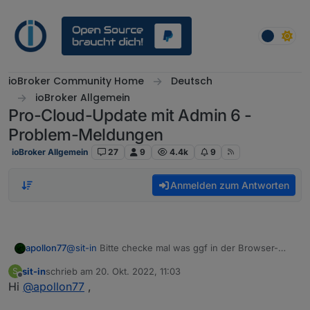
Weiter zum Inhalt
ioBroker Community Home
Deutsch
ioBroker Allgemein
Pro-Cloud-Update mit Admin 6 -
Problem-Meldungen
ioBroker Allgemein
27
9
4.4k
9
Anmelden zum Antworten
apollon77
@
sit-in
Bitte checke mal was ggf in der Browser-
Fehlerkonsole steht wenn das passiert?
sit-in
schrieb am
20. Okt. 2022, 11:03
S
zuletzt editiert von
Offline
Hi
@
apollon77
,