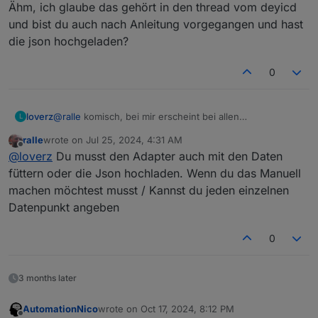
Ähm, ich glaube das gehört in den thread vom deyicd
und bist du auch nach Anleitung vorgegangen und hast
die json hochgeladen?
0
loverz
@
ralle
komisch, bei mir erscheint bei allen
L
Wechselrichtern nur ein einziger Datenpunkt.
ralle
wrote on
Jul 25, 2024, 4:31 AM
Toll wäre auch, wenn ma. Alle in eine Instanz packen
last edited by
Offline
@
loverz
Du musst den Adapter auch mit den Daten
könnte.
füttern oder die Json hochladen. Wenn du das Manuell
machen möchtest musst / Kannst du jeden einzelnen
Datenpunkt angeben
0
3 months later
AutomationNico
wrote on
Oct 17, 2024, 8:12 PM
last edited by