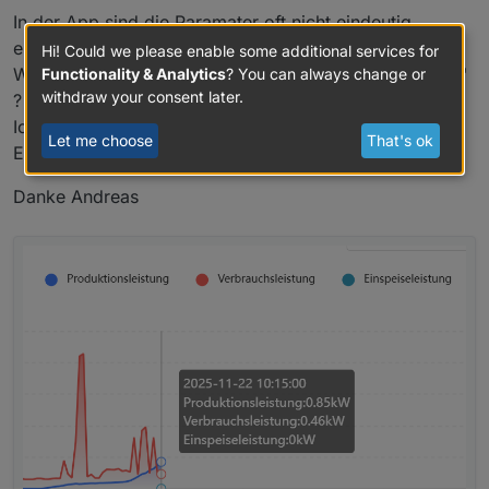
In der App sind die Paramater oft nicht eindeutig
ersichtlich, daher meine Frage:
Hi! Could we please enable some additional services for
Wie ist die Abkürzung der "aktuellen Einspeiseleistung"
Functionality & Analytics
? You can always change or
withdraw your consent later.
?
Ich finde im IOB-Datenbaum nur den Gesamt-
Let me choose
That's ok
Energieverkauf und den Täglichen Energieverkauf :)
Danke Andreas