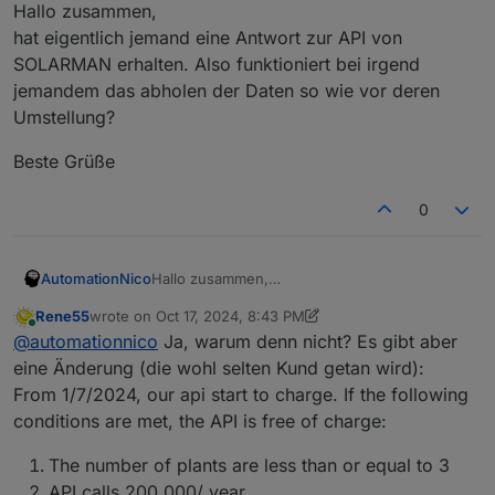
Offline
Hallo zusammen,
hat eigentlich jemand eine Antwort zur API von
SOLARMAN erhalten. Also funktioniert bei irgend
jemandem das abholen der Daten so wie vor deren
Umstellung?
Beste Grüße
0
Hallo zusammen,
AutomationNico
hat eigentlich jemand eine Antwort zur API
Rene55
wrote on
Oct 17, 2024, 8:43 PM
von SOLARMAN erhalten. Also funktioniert bei
Beste Grüße
last edited by Rene55
Oct 17, 2024, 10:44 PM
Online
@
automationnico
Ja, warum denn nicht? Es gibt aber
irgend jemandem das abholen der Daten so
wie vor deren Umstellung?
eine Änderung (die wohl selten Kund getan wird):
From 1/7/2024, our api start to charge. If the following
conditions are met, the API is free of charge:
The number of plants are less than or equal to 3
API calls 200,000/ year