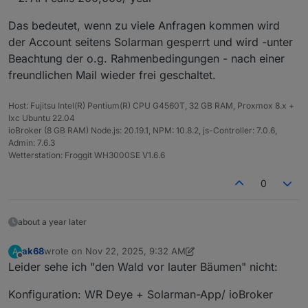
Das bedeutet, wenn zu viele Anfragen kommen wird
der Account seitens Solarman gesperrt und wird -unter
Beachtung der o.g. Rahmenbedingungen - nach einer
freundlichen Mail wieder frei geschaltet.
Host: Fujitsu Intel(R) Pentium(R) CPU G4560T, 32 GB RAM, Proxmox 8.x +
lxc Ubuntu 22.04
ioBroker (8 GB RAM) Node.js: 20.19.1, NPM: 10.8.2, js-Controller: 7.0.6,
Admin: 7.6.3
Wetterstation: Froggit WH3000SE V1.6.6
0
about a year later
ak68
wrote on
Nov 22, 2025, 9:32 AM
A
last edited by ak68
Nov 22, 2025, 10:44 AM
Offline
Leider sehe ich "den Wald vor lauter Bäumen" nicht:
Konfiguration: WR Deye + Solarman-App/ ioBroker