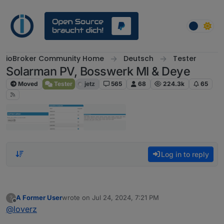
Skip to content
ioBroker Community Home
Deutsch
Tester
Solarman PV, Bosswerk MI & Deye
Moved
Tester
jetz
565
68
224.3k
65
Log in to reply
A Former User
wrote on
Jul 24, 2024, 7:21 PM
?
last edited by
Offline
@
loverz