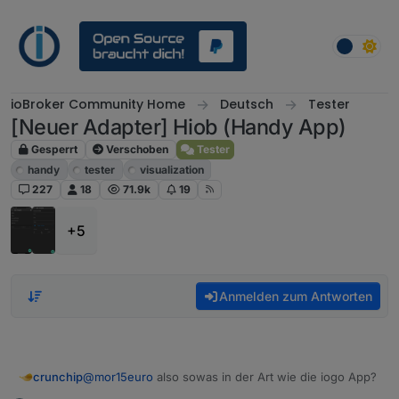
Weiter zum Inhalt
ioBroker Community Home
Deutsch
Tester
[Neuer Adapter] Hiob (Handy App)
Gesperrt
Verschoben
Tester
handy
tester
visualization
227
18
71.9k
19
+5
Anmelden zum Antworten
crunchip
@
mor15euro
also sowas in der Art wie die iogo App?