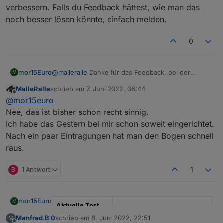
verbessern. Falls du Feedback hättest, wie man das
noch besser lösen könnte, einfach melden.
0
mor15Euro
@
malleralle
Danke für das Feedback, bei der
M
Einrichtung arbeite ich noch weiter dran es zu
MalleRalle
schrieb am
7. Juni 2022, 06:44
verbessern. Falls du Feedback hättest, wie man das
zuletzt editiert von
Offline
@
mor15euro
noch besser lösen könnte, einfach melden.
Nee, das ist bisher schon recht sinnig.
Ich habe das Gestern bei mir schon soweit eingerichtet.
Nach ein paar Eintragungen hat man den Bogen schnell
raus.
B
1 Antwort
1
mor15Euro
M
Aktuelle Test
Version
0.0.2
Manfred.B 0
schrieb am
8. Juni 2022, 22:51
M
zuletzt editiert von