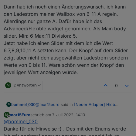
Dann hab ich noch einen Änderungswunsch, ich kann
den Ladestrom meiner Wallbox von 6-11 A regeln.
Allerdings nur ganze A. Dafür habe ich das
Advanced/Flexible widget genommen. Als Main body
slider. Min: 6 Max:11 Division: 5.
Jetzt habe ich einen Slider mit dem ich die Wert
6,7,8,9,10,11 A setzten kann. Der Knopf auf dem Slider
Grüße,
zeigt aber nicht den ausgewählten Ladestrom sondern
Moritz
Werte von 0 bis 11. Wäre schön wenn der Knopf den
jeweiligen Wert anzeigen würde.
M
2 Antworten
0
@
mor15euro
said in
[Neuer Adapter] Hiob
bommel_030
B
(Handy App)
:
mor15Euro
schrieb am
7. Juli 2022, 14:10
M
zuletzt editiert von
Offline
@
bommel_030
@
bommel_030
Danke für die Hinweise :) . Des mit den Enums werde
Kurzes Update zum Thema 1. Alias funktioniert
Ok, also wenn ich es jz richtig