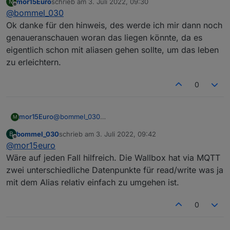
mor15Euro
schrieb am
3. Juli 2022, 09:30
M
Ja
zuletzt editiert von
Offline
@
bommel_030
Sehr gut.
Ok danke für den hinweis, des werde ich mir dann noch
genaueranschauen woran das liegen könnte, da es
eigentlich schon mit aliasen gehen sollte, um das leben
zu erleichtern.
0
mor15Euro
@
bommel_030
M
Ok danke für den hinweis, des werde ich mir dann
bommel_030
schrieb am
3. Juli 2022, 09:42
B
noch genaueranschauen woran das liegen könnte,
zuletzt editiert von
Offline
@
mor15euro
da es eigentlich schon mit aliasen gehen sollte, um
das leben zu erleichtern.
Wäre auf jeden Fall hilfreich. Die Wallbox hat via MQTT
zwei unterschiedliche Datenpunkte für read/write was ja
mit dem Alias relativ einfach zu umgehen ist.
0