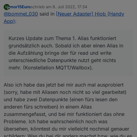
(Handy App)
:
mor15Euro
schrieb am
8. Juli 2022, 17:34
M
zuletzt editiert von
Offline
@
bommel_030
said in
@
bommel_030
[Neuer Adapter] Hiob (Handy
App)
:
Kurzes Update zum Thema 1. Alias funktioniert
Ok, also wenn ich es jz richtig
grundsätzlich auch. Sobald ich aber einen Alias in
Verstanden haben funktioniert es nur
die Aufzählung bringe der für read und write
mit aliasen noch nicht?
Dann hab ich noch einen Änderungswunsch, ich
Kurzes Update zum Thema 1. Alias funktioniert
unterschiedliche Datenpunkte nutzt geht nichts
Ja ist auch noch geplant
kann den Ladestrom meiner Wallbox von 6-11 A
grundsätzlich auch. Sobald ich aber einen Alias in
mehr. (Konstellation MQTT/Wallbox).
regeln. Allerdings nur ganze A. Dafür habe ich
die Aufzählung bringe der für read und write
das Advanced/Flexible widget genommen. Als
Main body slider. Min: 6 Max:11 Division: 5.
unterschiedliche Datenpunkte nutzt geht nichts
Jetzt habe ich einen Slider mit dem ich die Wert
mehr. (Konstellation MQTT/Wallbox).
6,7,8,9,10,11 A setzten kann. Der Knopf auf dem
Slider zeigt aber nicht den ausgewählten
Ladestrom sondern Werte von 0 bis 11. Wäre
Also ich habe das jetzt bei mir auch mal ausprobiert
schön wenn der Knopf den jeweiligen Wert
(sorry, habe mit Aliasen noch nicht so viel gearbeitet)
anzeigen würde.
und habe zwei Datenpunkte (einen fürs lesen den
anderen fürs schreiben) in einem Alias
zusammengefasst, und bei mir funktioniert das ohne
Probleme. Ich habe wahrscheinlich noch was
übersehen, könntest du mir vielleicht nochmal genauer
schildern: Was du bei dir anders machst bzw. wie du es