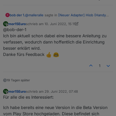
@
malleralle
sagte in
[Neuer Adapter] Hiob (Handy
bob der 1.
B
App)
:
mor15Euro
schrieb am
10. Juni 2022, 15:11
M
zuletzt editiert von mor15Euro
6. Okt. 2022, 17:12
Offline
@bob-der-1
@
mor15euro
Nee, das ist bisher schon recht sinnig.
Ich bin aktuell schon dabei eine bessere Anleitung zu
Sinnig ja,aber sehr frickelig am Anfang bis man weis
Ich habe das Gestern bei mir schon soweit
verfassen, wodurch dann hoffentlich die Einrichtung
was man genau tun muss.Wäre sicher hilfreich wenn
eingerichtet.
besser erklärt wird.
man ein paar Bilder dazu hätte wie man ein Gerät
Ansich einw mega Idee,Adapter und App vom
Nach ein paar Eintragungen hat man den
einrichtet.
selben Entwickler zu haben.
Bogen schnell raus.
Danke fürs Feedback
1
19 Tagen später
mor15Euro
schrieb am
29. Juni 2022, 07:48
M
zuletzt editiert von
Offline
Für alle die es Interessiert:
Ich habe bereits eine neue Version in die Beta Version
vom Play Store hochgeladen. Diese befindet sich