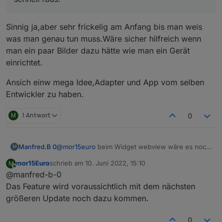
einfach bei mir melden (am besten auf diesen
Forum).
---------------------------------------------Edit-----
Sinnig ja,aber sehr frickelig am Anfang bis man weis
----------------------------------------
was man genau tun muss.Wäre sicher hilfreich wenn
Hier noch ein paar Bilder, damit man sich evtl
man ein paar Bilder dazu hätte wie man ein Gerät
besser was drunter vorstellen kann:
einrichtet.
Ansich einw mega Idee,Adapter und App vom selben
Entwickler zu haben.
M
1 Antwort
0
Manfred.B 0
@
mor15euro
beim Widget webview wäre es noch
M
schön, wenn man alternativ auf eine in einem
mor15Euro
schrieb am
10. Juni 2022, 15:10
M
Datenpunkt hinterlegte Website zurückgreifen
zuletzt editiert von
Offline
@manfred-b-0
könnte - wäre das machbar?
Das Feature wird voraussichtlich mit dem nächsten
größeren Update noch dazu kommen.
0