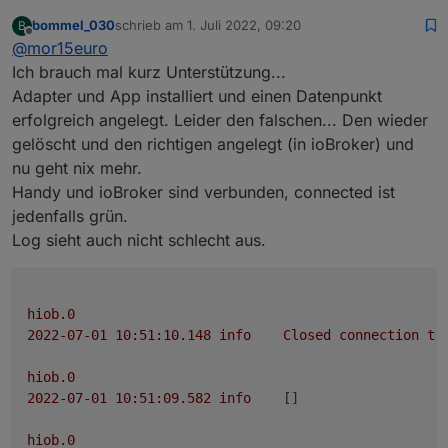
bommel_030
schrieb am
1. Juli 2022, 09:20
B
Ich habe bereits eine neue Version in die Beta
zuletzt editiert von
Offline
@
mor15euro
Version vom Play Store hochgeladen. Diese
befindet sich jedoch noch in
starker Testung
,
Was ist neu (kurz):
Ich brauch mal kurz Unterstützung...
deswegen bitte vor dem Austesten die
Adapter und App installiert und einen Datenpunkt
Einstellungen backupen
.
Spoiler
erfolgreich angelegt. Leider den falschen... Den wieder
Ich habe mich dazu entschieden diese
gelöscht und den richtigen angelegt (in ioBroker) und
Vorabversion
schon zu veröffentlichen, um zu
zeigen woran ich zurzeit Arbeite und wohin ich mit
nu geht nix mehr.
der App noch gehen möchte. Jedoch fehlt mir
Handy und ioBroker sind verbunden, connected ist
zurzeit (neben Studium und Arbeit) die Zeit die
jedenfalls grün.
neuen Funktionen ordentlich zu testen, wodurch
Log sieht auch nicht schlecht aus.
es zunächst in der Beta bleiben wird.
Genauere Tutorials zu den neuen sowie zu den
bereits vorhanden Funktionen wird hoffentlich die
Tage noch kommen.
hiob.0
2022-07-01 10:51:10.148	
info
Closed
connection
to
hiob.0
2022-07-01 10:51:09.582	
info
	[]

hiob.0