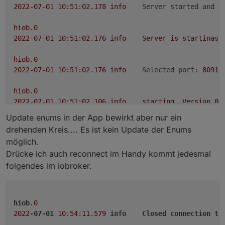
2022-07-01 10:51:02.178	
info
Server started and i
hiob.0
2022-07-01 10:51:02.176	
info
Server
is
startinasd
hiob.0
2022-07-01 10:51:02.176	
info
Selected port:
8091
hiob.0
2022-07-01 10:51:02.106	
info
starting.
Version
0.
Update enums in der App bewirkt aber nur ein
hiob.0
drehenden Kreis.... Es ist kein Update der Enums
2022-07-01 10:51:01.801	
debug
States connected to 
möglich.
Drücke ich auch reconnect im Handy kommt jedesmal
hiob.0
folgendes im iobroker.
2022-07-01 10:51:01.730	
debug
States
create
User
P
hiob.0
2022-07-01 10:51:01.730	
debug
States
create
System
hiob
.0
2022
-07-01
10
:
54
:
11.579
info
Closed
connection
to
hiob.0