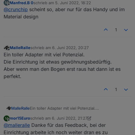
Manfred.B 0
schrieb am
5. Juni 2022, 18:22
M
zuletzt editiert von
Offline
@
crunchip
scheint so, aber nur für das Handy und im
Material design
1
MalleRalle
schrieb am
6. Juni 2022, 20:27
zuletzt editiert von
Offline
Ein toller Adapter mit viel Potenzial.
Die Einrichtung ist etwas gewöhnungsbedürftig.
Aber wenn man den Bogen erst raus hat dann ist es
perfekt.
1
MalleRalle
Ein toller Adapter mit viel Potenzial.
Die Einrichtung ist etwas gewöhnungsbedürftig.
mor15Euro
schrieb am
6. Juni 2022, 21:27
M
Aber wenn man den Bogen erst raus hat dann ist es
zuletzt editiert von mor15Euro
6. Juni 2022, 23:27
Offline
@
malleralle
Danke für das Feedback, bei der
perfekt.
Einrichtung arbeite ich noch weiter dran es zu