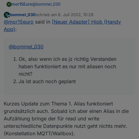
@
bommel_030
mor15Euro
M
bommel_030
schrieb am
6. Juli 2022, 10:29
B
Ok, also wenn ich es jz richtig Verstanden
zuletzt editiert von
Offline
@
mor15euro
said in
[Neuer Adapter] Hiob (Handy
haben funktioniert es nur mit aliasen noch
nicht?
App)
:
Ja ist auch noch geplant
@
bommel_030
Ok, also wenn ich es jz richtig Verstanden
haben funktioniert es nur mit aliasen noch
nicht?
Ja ist auch noch geplant
Kurzes Update zum Thema 1. Alias funktioniert
grundsätzlich auch. Sobald ich aber einen Alias in die
Aufzählung bringe der für read und write
unterschiedliche Datenpunkte nutzt geht nichts mehr.
(Konstellation MQTT/Wallbox).