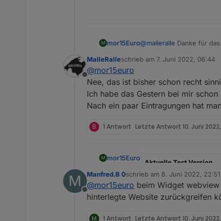
mor15Euro
@
malleralle
Danke für das 
M
Feedback hättest, wie ma
MalleRalle
schrieb am
7. Juni 2022, 06:44
zuletzt editiert von
@
mor15euro
Offline
Nee, das ist bisher schon recht sinn
Ich habe das Gestern bei mir schon 
Nach ein paar Eintragungen hat man
B
1 Antwort
Letzte Antwort
10. Juni 2022
mor15Euro
M
Aktuelle Test Version
Manfred.B 0
schrieb am
8. Juni 2022, 22:51
M
zuletzt editiert von
Veröffentlichungsdatum
@
mor15euro
beim Widget webview w
Offline
hinterlegte Website zurückgreifen 
Github Link
App
M
1 Antwort
Letzte Antwort
10. Juni 2022,