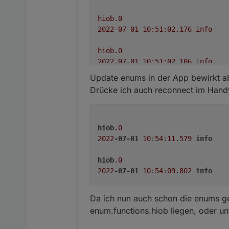
hiob.0
2022-07-01 10:51:02.176	
info
hiob.0
2022-07-01 10:51:02.106	
info
Update enums in der App bewirkt ab
hiob.0
Drücke ich auch reconnect im Hand
2022-07-01 10:51:01.801	
debug
hiob.0
2022-07-01 10:51:01.730	
debug
hiob
.0
2022
-07-01
10
:
54
:
11.579
info
hiob.0
2022-07-01 10:51:01.730	
debug
hiob
.0
2022
-07-01
10
:
54
:
09.802
info
hiob.0
2022-07-01 10:51:01.699	
debug
Da ich nun auch schon die enums ge
enum.functions.hiob liegen, oder un
hiob.0
2022-07-01 10:51:01.661	
debug