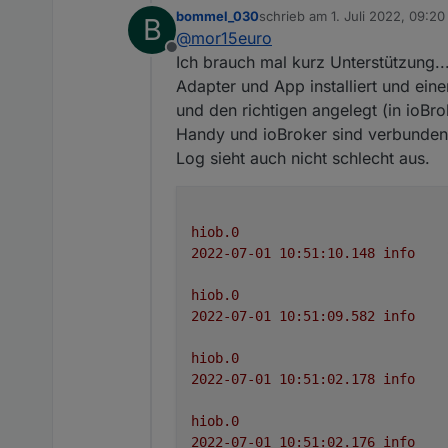
bommel_030
schrieb am
1. Juli 2022, 09:20
B
Ich habe bereits eine neu
zuletzt editiert von
@
mor15euro
starker Testung
, deswege
Offline
Ich habe mich dazu entsc
Was ist neu (kurz):
Ich brauch mal kurz Unterstützung..
und wohin ich mit der App
Adapter und App installiert und ein
Funktionen ordentlich zu 
Spoiler
und den richtigen angelegt (in ioBro
Genauere Tutorials zu de
Handy und ioBroker sind verbunden, 
Log sieht auch nicht schlecht aus.
hiob.0
2022-07-01 10:51:10.148	
info
hiob.0
2022-07-01 10:51:09.582	
info
	[]

hiob.0
2022-07-01 10:51:02.178	
info
hiob.0
2022-07-01 10:51:02.176	
info