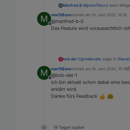
Manfred.B 0
@
mor15euro
beim Widget
M
Website zurückgreifen 
mor15Euro
schrieb am
10. Juni 2022, 15:10
M
zuletzt editiert von
@manfred-b-0
Offline
Das Feature wird voraussichtlich 
@
malleralle
sagte in
[Neuer
bob der 1.
B
mor15Euro
schrieb am
10. Juni 2022, 15:11
M
zuletzt editiert von mor15Euro
6.
@bob-der-1
@
mor15euro
Offline
Nee, das ist bisher schon
Ich bin aktuell schon dabei eine be
Sinnig ja,aber sehr fricke
Ich habe das Gestern bei
erklärt wird.
Bilder dazu hätte wie man e
Nach ein paar Eintragun
Danke fürs Feedback
Ansich einw mega Idee,Ada
19 Tagen später