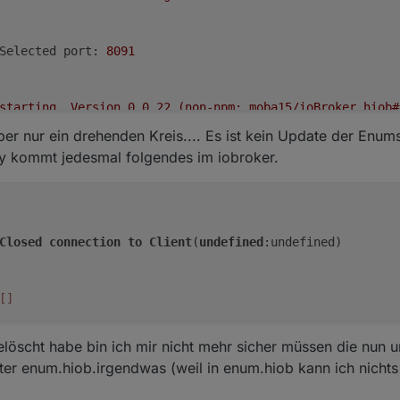
Selected port:
8091
starting.
Version
0.0
.22
(non-npm:
moba15/ioBroker.hiob#
er nur ein drehenden Kreis.... Es ist kein Update der Enum
y kommt jedesmal folgendes im iobroker.
States connected to redis:
0.0
.0
.0
:9010
States
create
User
PubSub
Client
Closed
connection
to
Client
(
undefined
:undefined)

States
create
System
PubSub
Client
[]
Redis States: Use Redis connection:
0.0
.0
.0
:9010
löscht habe bin ich mir nicht mehr sicher müssen die nun u
ter enum.hiob.irgendwas (weil in enum.hiob kann ich nichts
Objects connected to redis:
0.0
.0
.0
:9011