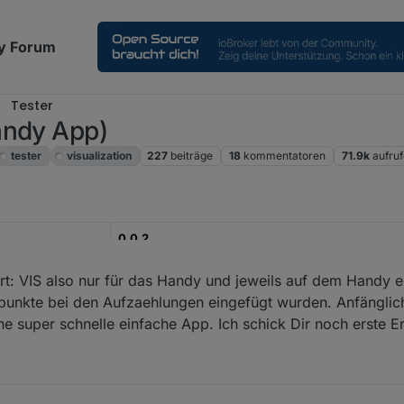
y Forum
Tester
andy App)
tester
visualization
227
beiträge
18
kommentatoren
71.9k
aufruf
0.0.2
29.05.2022
t: VIS also nur für das Handy und jeweils auf dem Handy e
npunkte bei den Aufzaehlungen eingefügt wurden. Anfänglic
https://github.com/moba15/ioBroker.hiob
 super schnelle einfache App. Ich schick Dir noch erste Er
PlayStore
apter entwickelt, mit dem es möglich ist eine Handy-App mit dem IoBro