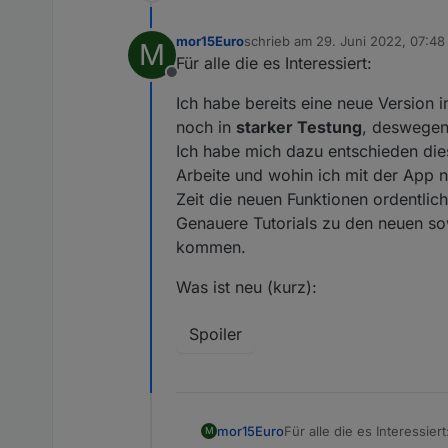
mor15Euro
schrieb am
29. Juni 2022, 07:48
M
zuletzt editiert von
Für alle die es Interessiert:
Offline
Ich habe bereits eine neue Version 
noch in
starker Testung
, deswegen
Ich habe mich dazu entschieden di
Arbeite und wohin ich mit der App 
Zeit die neuen Funktionen ordentlic
Genauere Tutorials zu den neuen so
kommen.
Was ist neu (kurz):
Spoiler
Für alle die es Interessiert
mor15Euro
M