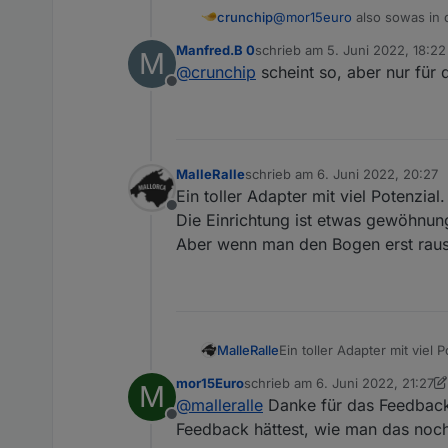
Sowohl der Adapter als a
Die Idee der App ist es ei
crunchip
@
mor15euro
also sowas in 
momentan von mir alleine 
schalten und lesen zu kön
an Widgets über die Zeit 
Manfred.B 0
schrieb am
5. Juni 2022, 18:22
M
zuletzt editiert von
Eine vorläufige Anleitung
@
crunchip
scheint so, aber nur für
Ich hoffe der ein oder and
Offline
Bei Fragen/Bugreports/An
---------------------------
Hier noch ein paar Bilder,
MalleRalle
schrieb am
6. Juni 2022, 20:27
zuletzt editiert von
Ein toller Adapter mit viel Potenzial.
Offline
Die Einrichtung ist etwas gewöhnun
Aber wenn man den Bogen erst raus 
MalleRalle
Ein toller Adapter mit viel P
Die Einrichtung ist etwas
mor15Euro
schrieb am
6. Juni 2022, 21:27
M
Aber wenn man den Bogen e
zuletzt editiert von mor15Euro
6.
@
malleralle
Danke für das Feedback, 
Offline
Feedback hättest, wie man das noch