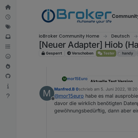
Weiter zum Inhalt
Communit
ioBroker Community Home
Deutsch
[Neuer Adapter] Hiob (H
Gesperrt
Verschoben
Tester
handy
mor15Euro
M
Aktuelle Test Version
Manfred.B 0
schrieb am
5. Juni 2022, 18:20
M
zuletzt editiert von
Veröffentlichungsdatum
@
mor15euro
habe es mal ausprobier
Offline
davor die wirklich benötigten Date
Github Link
gewöhnungsbedürftig, dann aber eine
App
Hallo zusammen,
ich habe meinen ersten Ad