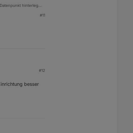
Datenpunkt hinterlegte
#11
#12
Einrichtung besser
ch wenn man ein paar