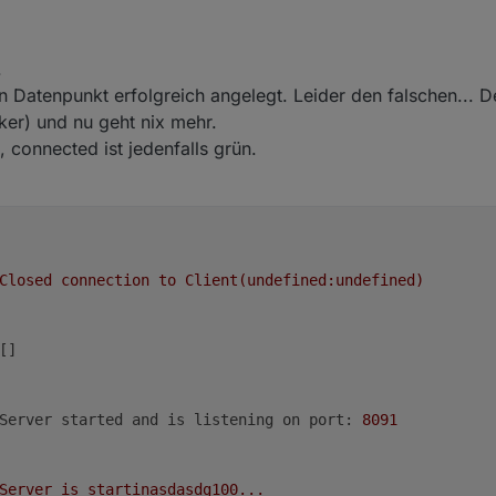
e Version in die Beta Version vom Play Store hochgeladen. Diese befinde
n bitte vor dem Austesten die
Einstellungen backupen
.
hieden diese
Vorabversion
schon zu veröffentlichen, um zu zeigen woran
.
 noch gehen möchte. Jedoch fehlt mir zurzeit (neben Studium und Arbei
en Datenpunkt erfolgreich angelegt. Leider den falschen... 
testen, wodurch es zunächst in der Beta bleiben wird.
ker) und nu geht nix mehr.
n neuen sowie zu den bereits vorhanden Funktionen wird hoffentlich d
connected ist jedenfalls grün.
Closed
connection
to
Client(undefined:undefined)
Server started and is listening on port:
8091
Server
is
startinasdasdg100...