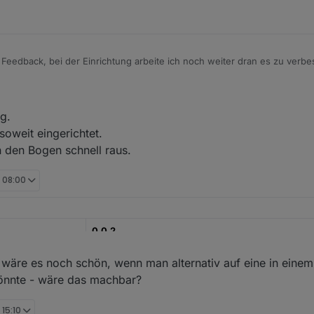
Feedback, bei der Einrichtung arbeite ich noch weiter dran es zu verbes
n das noch besser lösen könnte, einfach melden.
ig.
soweit eingerichtet.
 den Bogen schnell raus.
, 08:00
0.0.2
29.05.2022
äre es noch schön, wenn man alternativ auf eine in eine
könnte - wäre das machbar?
https://github.com/moba15/ioBroker.hiob
PlayStore
 15:10