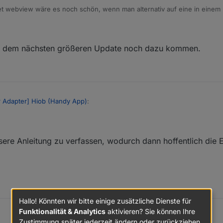
 webview wäre es noch schön, wenn man alternativ auf eine in einem 
könnte - wäre das machbar?
mit dem nächsten größeren Update noch dazu kommen.
 Adapter] Hiob (Handy App)
:
 Okt. 2022, 17:12
 recht sinnig.
ssere Anleitung zu verfassen, wodurch dann hoffentlich die 
lig am Anfang bis man weis was man genau tun muss.Wäre sicher hilfrei
 mir schon soweit eingerichtet.
in Gerät einrichtet.
gen hat man den Bogen schnell raus.
pter und App vom selben Entwickler zu haben.
Hallo! Könnten wir bitte einige zusätzliche Dienste für
Funktionalität & Analytics
aktivieren? Sie können Ihre
Zustimmung später jederzeit ändern oder zurückziehen.