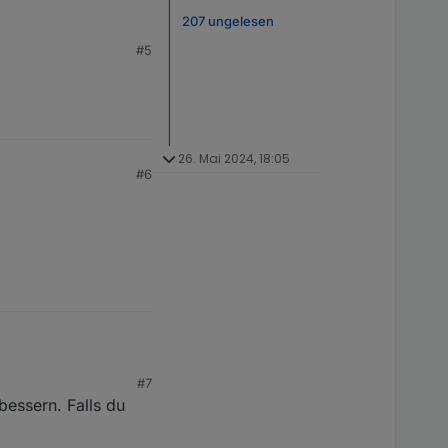
tphase
und werden
en, um Datenpunkte
207 ungelesen
t geplant das Angebot
#5
zu finden.
rum).
26. Mai 2024, 18:05
#6
#7
bessern. Falls du