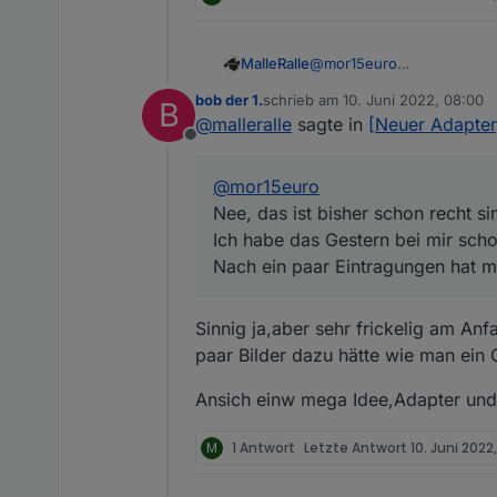
Hallo zusammen,
ich habe meinen ersten Ad
MalleRalle
@
mor15euro
Sowohl der Adapter als a
Die Idee der App ist es ei
Nee, das ist bisher schon r
momentan von mir alleine 
bob der 1.
schrieb am
schalten und lesen zu kön
10. Juni 2022, 08:00
B
Ich habe das Gestern bei m
zuletzt editiert von
an Widgets über die Zeit 
@
malleralle
sagte in
[Neuer Adapter
Nach ein paar Eintragunge
Eine vorläufige Anleitung
Offline
Ich hoffe der ein oder and
@
mor15euro
Bei Fragen/Bugreports/An
---------------------------
Nee, das ist bisher schon recht si
Hier noch ein paar Bilder,
Ich habe das Gestern bei mir scho
Nach ein paar Eintragungen hat m
Sinnig ja,aber sehr frickelig am A
paar Bilder dazu hätte wie man ein G
Ansich einw mega Idee,Adapter und
M
1 Antwort
Letzte Antwort
10. Juni 2022, 