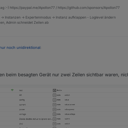
rag :-) https://paypal.me/Apollon77 / https://github.com/sponsors/Apollon77
 -> Instanzen -> Expertenmodus -> Instanz aufklappen - Loglevel ändern
tzen, Admin schneidet Zeilen ab
ur noch unidirektional
:
auf false konnte ich nicht setzen, weil bei dem einen Gerät nur zwei Op
 sollte da ein State angelegt worden sein bei dem Gerät
n beim besagten Gerät nur zwei Zeilen sichtbar waren, nicht