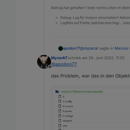
Beitrag hat geholfen? Votet rechts unten im Beit
Debug-Log für Instanz einschalten? Admin
Logfiles auf Platte /opt/iobroker/log/… nu
@
myzerat
sagte in
Meross n
apollon77
MyzerAT
schrieb am
26. Juni 2022, 11:20
zuletzt editiert von
@
apollon77
"LocalConnection" state 
Offline
waren!
Wie meinst Du das? An sich
das Problem, war das in den Objekte