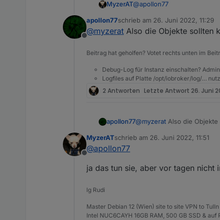
@
apollon77
MyzerAT
apollon77
schrieb am
26. Juni 2022, 11:29
das Problem, war das in den 
zuletzt editiert von
@
myzerat
Also die Objekte sollten 
Offline
Beitrag hat geholfen? Votet rechts unten im Beit
Debug-Log für Instanz einschalten? Admin
Logfiles auf Platte /opt/iobroker/log/… nu
2 Antworten
Letzte Antwort
26. Juni 20
apollon77
@
myzerat
Also die Objekte 
ist auch immer anders! einm
MyzerAT
schrieb am
26. Juni 2022, 11:51
zuletzt editiert von
mehrmals die Instanz starte
@
apollon77
Offline
ja das tun sie, aber vor tagen nicht 
lg Rudi
Master Debian 12 (Wien) site to site VPN to Tulln
Intel NUC6CAYH 16GB RAM, 500 GB SSD & auf P