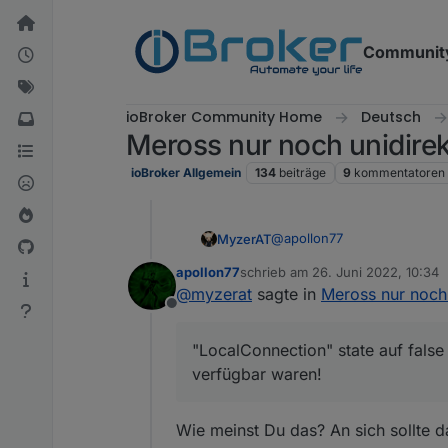
Weiter zum Inhalt
Communit
ioBroker Community Home
Deutsch
Meross nur noch unidirek
ioBroker Allgemein
134
beiträge
9
kommentatoren
@
apollon77
MyzerAT
apollon77
schrieb am
26. Juni 2022, 10:34
"LocalConnection" state auf
zuletzt editiert von
@
myzerat
sagte in
Meross nur noch 
Offline
THX, zur FM Redis Error habe
"LocalConnection" state auf false
verfügbar waren!
Wie meinst Du das? An sich sollte d