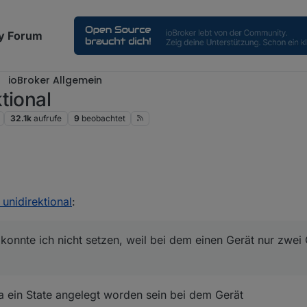
y Forum
ioBroker Allgemein
tional
32.1k
aufrufe
9
beobachtet
 false konnte ich nicht setzen, weil bei dem einen Gerät nur zwei Optio
unidirektional
:
 ich jetzt einen Beitrag eröffnet!
 konnte ich nicht setzen, weil bei dem einen Gerät nur zwei
a ein State angelegt worden sein bei dem Gerät