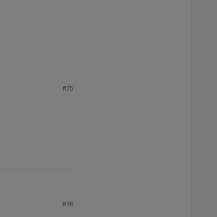
#75
! Kann ich, wenn ich
nur Lokal nutze auch unter die besagten 15s gehen oder könnte es dann auch Probs mit Meross Betreiber geben ? THX
#76