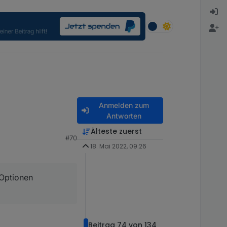
Anmelden zum
Antworten
Älteste zuerst
#70
nen verfügbar waren!
18. Mai 2022, 09:26
 Optionen
Beitrag 74 von 134