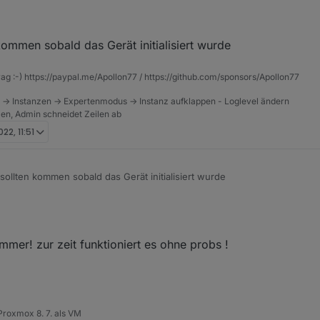
Objekten beim besagten Gerät nur zwei Zeilen sichtbar waren, nicht wie 
kommen sobald das Gerät initialisiert wurde
rag :-) https://paypal.me/Apollon77 / https://github.com/sponsors/Apollon77
 -> Instanzen -> Expertenmodus -> Instanz aufklappen - Loglevel ändern
tzen, Admin schneidet Zeilen ab
22, 11:51
sollten kommen sobald das Gerät initialisiert wurde
al erkannte er das Gerät und beim nächsten mal wieder nicht! Momenta
, funktioniert es ohne Probleme
immer! zur zeit funktioniert es ohne probs !
roxmox 8. 7. als VM