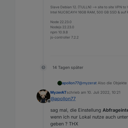
Slave Debian 12. (TULLN) --> site to site VPN to
Intel NUC6CAYH 16GB RAM, 500 GB SSD & auf P
Node 22.23.0
Nodejs 22.23.0
npm 10.9.8
js-controller 7.2.2
14 Tagen später
apollon77
@
myzerat
Also die Objekte 
MyzerAT
schrieb am
10. Juli 2022, 10:21
zuletzt editiert von
@
apollon77
Offline
sag mal, die Einstellung
Abfrageint
wenn ich nur Lokal nutze auch unte
geben ? THX