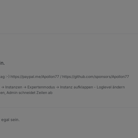
ageintervall für Stromwerte
gilt ja für beide Zustände Cloud und Lokal
in.
rag :-) https://paypal.me/Apollon77 / https://github.com/sponsors/Apollon77
 -> Instanzen -> Expertenmodus -> Instanz aufklappen - Loglevel ändern
tzen, Admin schneidet Zeilen ab
s egal sein.