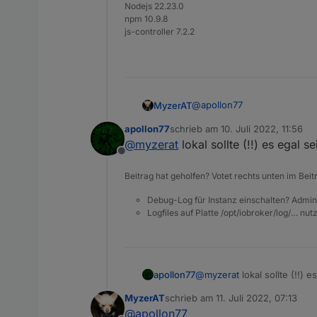
Nodejs 22.23.0
npm 10.9.8
js-controller 7.2.2
@
apollon77
MyzerAT
apollon77
schrieb am
10. Juli 2022, 11:56
sag mal, die Einstellung
Abfr
zuletzt editiert von
@
myzerat
lokal sollte (!!) es egal se
Offline
Beitrag hat geholfen? Votet rechts unten im Beit
Debug-Log für Instanz einschalten? Admin
Logfiles auf Platte /opt/iobroker/log/… nu
apollon77
@
myzerat
lokal sollte (!!) e
MyzerAT
schrieb am
11. Juli 2022, 07:13
zuletzt editiert von
@
apollon77