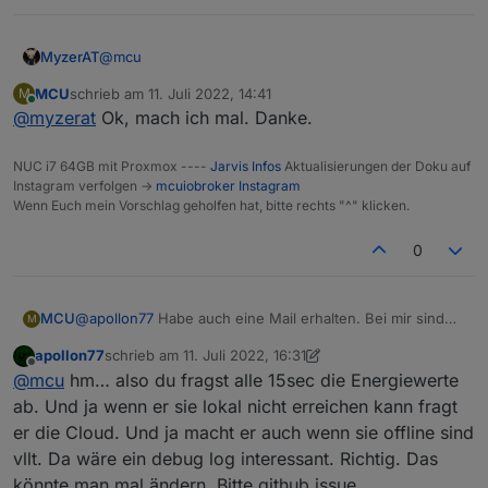
@
mcu
MyzerAT
MCU
schrieb am
11. Juli 2022, 14:41
M
was meinst du mit abgeschaltet? --> sind die nicht
zuletzt editiert von
Online
@
myzerat
Ok, mach ich mal. Danke.
eingesteckt?
abschalten kann man Meross Geräte auch mit der
neuen Version, falls die zur Zeit nicht am Strom sein
NUC i7 64GB mit Proxmox ----
Jarvis Infos
Aktualisierungen der Doku auf
sollten, einfach das besagte Gerät auf "
true
" stellen
Instagram verfolgen ->
mcuiobroker Instagram
Wenn Euch mein Vorschlag geholfen hat, bitte rechts "^" klicken.
0
@
apollon77
Habe auch eine Mail erhalten. Bei mir sind
MCU
M
aber nur Geräte abgeschaltet und somit kommen immer
apollon77
schrieb am
11. Juli 2022, 16:31
die Meldungen, aber im Abstand von ca 90 Sekunden?:
meross.0

zuletzt editiert von apollon77
7. Nov. 2022, 18:35
Offline
@
mcu
hm… also du fragst alle 15sec die Energiewerte
(Nr abgeschnitten)
2022-07-11 15:29:30.199	warn	Can not get Data 
ab. Und ja wenn er sie lokal nicht erreichen kann fragt
meross.0

er die Cloud. Und ja macht er auch wenn sie offline sind
2022-07-11 15:29:30.198	info	Can not get Data 
vllt. Da wäre ein debug log interessant. Richtig. Das
könnte man mal ändern. Bitte github issue.
meross.0
