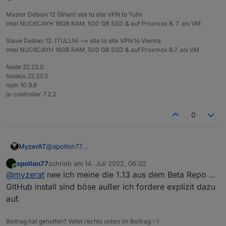
Master Debian 12 (Wien) site to site VPN to Tulln
Intel NUC6CAYH 16GB RAM, 500 GB SSD & auf Proxmox 8. 7. als VM
Slave Debian 12. (TULLN) --> site to site VPN to Vienna
Intel NUC6CAYH 16GB RAM, 500 GB SSD & auf Proxmox 8.7. als VM
Node 22.23.0
Nodejs 22.23.0
npm 10.9.8
js-controller 7.2.2
0
MyzerAT
@
apollon77
ich nehme an du meinst die 1.13 auf github, habe die
apollon77
schrieb am
14. Juli 2022, 06:02
auch mal installiert zum testen!
zuletzt editiert von
Offline
@
myzerat
nee ich meine die 1.13 aus dem Beta Repo …
GitHub install sind böse außer ich fordere explizit dazu
auf.
Beitrag hat geholfen? Votet rechts unten im Beitrag :-)