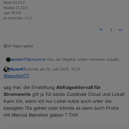
Node 22.23.0
Nodejs 22.23.0
npm 10.9.8
js-controller 7.2.2
1
14 Tagen später
apollon77
@
myzerat
Also die Objekte sollten kommen sobald
das Gerät initialisiert wurde
MyzerAT
schrieb am
10. Juli 2022, 10:21
zuletzt editiert von
Offline
@
apollon77
sag mal, die Einstellung
Abfrageintervall für
Stromwerte
gilt ja für beide Zustände Cloud und Lokal!
Kann ich, wenn ich nur Lokal nutze auch unter die
besagten 15s gehen oder könnte es dann auch Probs
mit Meross Betreiber geben ? THX