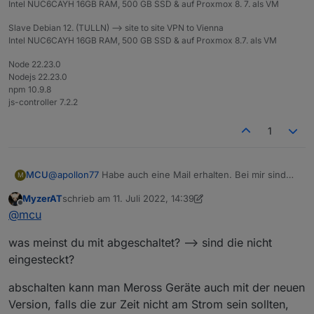
Intel NUC6CAYH 16GB RAM, 500 GB SSD & auf Proxmox 8. 7. als VM
Slave Debian 12. (TULLN) --> site to site VPN to Vienna
Intel NUC6CAYH 16GB RAM, 500 GB SSD & auf Proxmox 8.7. als VM
Node 22.23.0
Nodejs 22.23.0
npm 10.9.8
js-controller 7.2.2
1
@
apollon77
Habe auch eine Mail erhalten. Bei mir sind
MCU
M
aber nur Geräte abgeschaltet und somit kommen immer
MyzerAT
schrieb am
11. Juli 2022, 14:39
die Meldungen, aber im Abstand von ca 90 Sekunden?:
meross.0

zuletzt editiert von MyzerAT
7. Nov. 2022, 16:40
Offline
@
mcu
(Nr abgeschnitten)
2022-07-11 15:29:30.199	warn	Can not get Data 
was meinst du mit abgeschaltet? --> sind die nicht
meross.0

2022-07-11 15:29:30.198	info	Can not get Data 
eingesteckt?
meross.0

abschalten kann man Meross Geräte auch mit der neuen
2022-07-11 15:29:30.190	warn	Can not get Data 
Version, falls die zur Zeit nicht am Strom sein sollten,