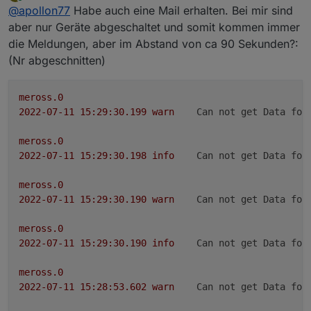
zuletzt editiert von MCU
7. Nov. 2022, 15:36
Online
@
apollon77
Habe auch eine Mail erhalten. Bei mir sind
aber nur Geräte abgeschaltet und somit kommen immer
die Meldungen, aber im Abstand von ca 90 Sekunden?:
(Nr abgeschnitten)
meross.0
2022-07-11 15:29:30.199	
warn
Can not get Data for
meross.0
2022-07-11 15:29:30.198	
info
Can not get Data for
meross.0
2022-07-11 15:29:30.190	
warn
Can not get Data for
meross.0
2022-07-11 15:29:30.190	
info
Can not get Data for
meross.0
2022-07-11 15:28:53.602	
warn
Can not get Data for