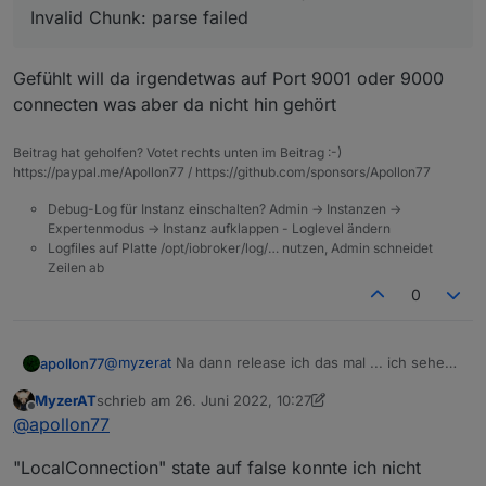
Invalid Chunk: parse failed
Gefühlt will da irgendetwas auf Port 9001 oder 9000
connecten was aber da nicht hin gehört
Beitrag hat geholfen? Votet rechts unten im Beitrag :-)
https://paypal.me/Apollon77 / https://github.com/sponsors/Apollon77
Debug-Log für Instanz einschalten? Admin -> Instanzen ->
Expertenmodus -> Instanz aufklappen - Loglevel ändern
Logfiles auf Platte /opt/iobroker/log/… nutzen, Admin schneidet
Zeilen ab
0
@
myzerat
Na dann release ich das mal ... ich sehe
apollon77
im Log nix auffälliges. hattest Du das genannte Gerät
MyzerAT
schrieb am
26. Juni 2022, 10:27
mit "LocalConnection" state auf false gesetzt? Ich
Off topic( Ursachensuche wäre ggf anderer Thread):
zuletzt editiert von MyzerAT
Offline
@
apollon77
denke nein, korrekt? Wenn Du das tust sollten diese
was ist das ?
"Timeout" die das manchmal im Log hat weg sein.
2022-06-23 03:11:53.335 - [31merror[39m:
"LocalConnection" state auf false konnte ich nicht
host.RDJLHome-Server Objects