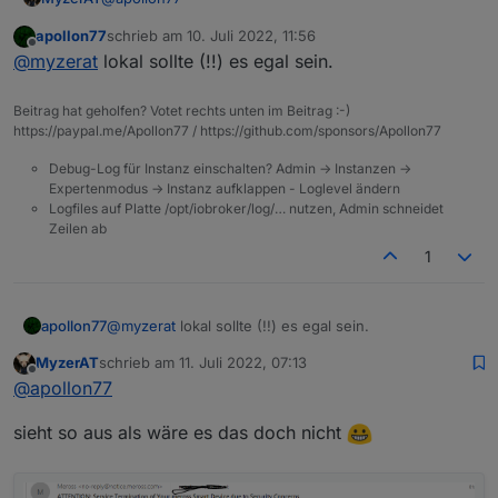
apollon77
schrieb am
10. Juli 2022, 11:56
sag mal, die Einstellung
Abfrageintervall für
zuletzt editiert von
Offline
@
myzerat
lokal sollte (!!) es egal sein.
Stromwerte
gilt ja für beide Zustände Cloud und
Lokal! Kann ich, wenn ich nur Lokal nutze auch unter
die besagten 15s gehen oder könnte es dann auch
Beitrag hat geholfen? Votet rechts unten im Beitrag :-)
Probs mit Meross Betreiber geben ? THX
https://paypal.me/Apollon77 / https://github.com/sponsors/Apollon77
Debug-Log für Instanz einschalten? Admin -> Instanzen ->
Expertenmodus -> Instanz aufklappen - Loglevel ändern
Logfiles auf Platte /opt/iobroker/log/… nutzen, Admin schneidet
Zeilen ab
1
apollon77
@
myzerat
lokal sollte (!!) es egal sein.
MyzerAT
schrieb am
11. Juli 2022, 07:13
zuletzt editiert von
Offline
@
apollon77
sieht so aus als wäre es das doch nicht