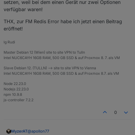
setzen, weil bei dem einen Gerät nur zwei Optionen
Gefühlt will da irgendetwas auf Port 9001 oder 9000
192.241.220.18:46064 (Init=false) Redis
verfügbar waren!
connecten was aber da nicht hin gehört
error:Error: Invalid Chunk: parse failed
THX, zur FM Redis Error habe ich jetzt einen Beitrag
eröffnet!
lg Rudi
Master Debian 12 (Wien) site to site VPN to Tulln
Intel NUC6CAYH 16GB RAM, 500 GB SSD & auf Proxmox 8. 7. als VM
Slave Debian 12. (TULLN) --> site to site VPN to Vienna
Intel NUC6CAYH 16GB RAM, 500 GB SSD & auf Proxmox 8.7. als VM
Node 22.23.0
Nodejs 22.23.0
npm 10.9.8
js-controller 7.2.2
0
@
apollon77
MyzerAT