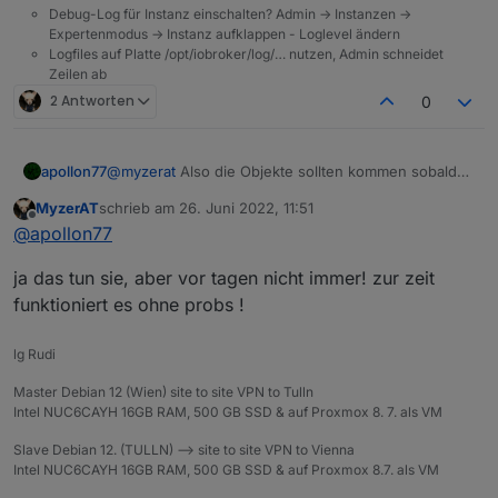
ist auch immer anders! einmal erkannte er das Gerät
Debug-Log für Instanz einschalten? Admin -> Instanzen ->
und beim nächsten mal wieder nicht! Momentan,
Expertenmodus -> Instanz aufklappen - Loglevel ändern
auch wenn ich mehrmals die Instanz starte,
Logfiles auf Platte /opt/iobroker/log/… nutzen, Admin schneidet
funktioniert es ohne Probleme
Zeilen ab
2 Antworten
0
apollon77
@
myzerat
Also die Objekte sollten kommen sobald
das Gerät initialisiert wurde
MyzerAT
schrieb am
26. Juni 2022, 11:51
zuletzt editiert von
Offline
@
apollon77
ja das tun sie, aber vor tagen nicht immer! zur zeit
funktioniert es ohne probs !
lg Rudi
Master Debian 12 (Wien) site to site VPN to Tulln
Intel NUC6CAYH 16GB RAM, 500 GB SSD & auf Proxmox 8. 7. als VM
Slave Debian 12. (TULLN) --> site to site VPN to Vienna
Intel NUC6CAYH 16GB RAM, 500 GB SSD & auf Proxmox 8.7. als VM