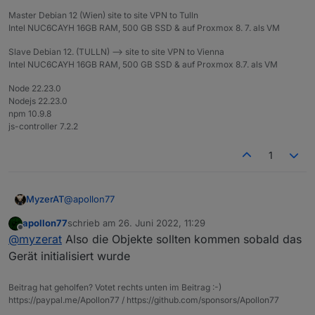
Master Debian 12 (Wien) site to site VPN to Tulln
Intel NUC6CAYH 16GB RAM, 500 GB SSD & auf Proxmox 8. 7. als VM
Slave Debian 12. (TULLN) --> site to site VPN to Vienna
Intel NUC6CAYH 16GB RAM, 500 GB SSD & auf Proxmox 8.7. als VM
Node 22.23.0
Nodejs 22.23.0
npm 10.9.8
js-controller 7.2.2
1
@
apollon77
MyzerAT
apollon77
schrieb am
26. Juni 2022, 11:29
das Problem, war das in den Objekten beim besagten
zuletzt editiert von
Offline
@
myzerat
Also die Objekte sollten kommen sobald das
Gerät nur zwei Zeilen sichtbar waren, nicht wie jetzt :
Gerät initialisiert wurde
Beitrag hat geholfen? Votet rechts unten im Beitrag :-)
https://paypal.me/Apollon77 / https://github.com/sponsors/Apollon77