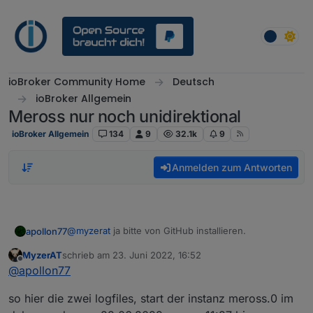
Weiter zum Inhalt
ioBroker Community Home
Deutsch
ioBroker Allgemein
Meross nur noch unidirektional
ioBroker Allgemein
134
9
32.1k
9
Anmelden zum Antworten
@
myzerat
ja bitte von GitHub installieren.
apollon77
MyzerAT
schrieb am
23. Juni 2022, 16:52
Zu "Admin Farbmarkierung nur in instanz 0" ... Bitte
zuletzt editiert von
Offline
@
apollon77
mal Admin Shift reloaden ... danach immer noch?
SOnst bitte mal von so einem "Device" objekt das
so hier die zwei logfiles, start der instanz meross.0 im
JSON so eines Objekts zeigen ...