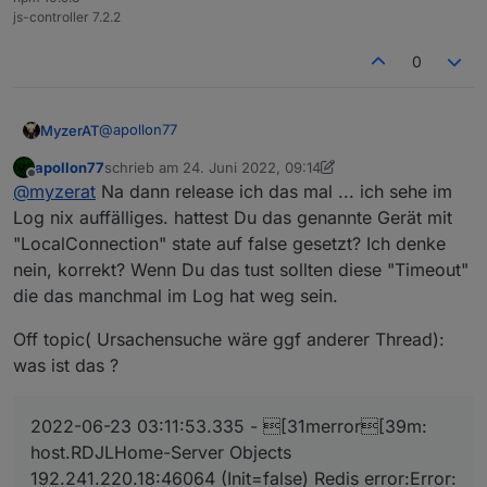
js-controller 7.2.2
0
@
apollon77
MyzerAT
apollon77
schrieb am
24. Juni 2022, 09:14
so hier die zwei logfiles, start der instanz meross.0 im
zuletzt editiert von apollon77
Offline
@
myzerat
Na dann release ich das mal ... ich sehe im
debugmodus am 22.06.2022 um ca. 11:27 bis
23.06.2022 bis ca. 18:42
und wieder habe ich das eine Meross Gerät aus Tulln
Log nix auffälliges. hattest Du das genannte Gerät mit
MyzerAT_22062022.rar
in der Handyapp mit den Geräten aus Wien
"LocalConnection" state auf false gesetzt? Ich denke
MyzerAT_23062022.rar
eingebunden.
nein, korrekt? Wenn Du das tust sollten diese "Timeout"
die das manchmal im Log hat weg sein.
Off topic( Ursachensuche wäre ggf anderer Thread):
was ist das ?
2022-06-23 03:11:53.335 - [31merror[39m:
host.RDJLHome-Server Objects
192.241.220.18:46064 (Init=false) Redis error:Error: