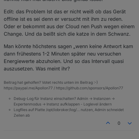
2022-07-11 15:29:30.190	warn	Can not get Data 
Edit: das Problem Ist das er nicht weiß ob das Gerät
meross.0

offline ist es sei denn er versucht mit ihm zu reden.
2022-07-11 15:29:30.190	info	Can not get Data 
Oder er bekommt aus der Cloud nen Push wegen einem
Change. Und da beißt sich die katze in dem Schwanz.
meross.0

2022-07-11 15:28:53.602	warn	Can not get Data 
Man könnte höchstens sagen „wenn keine Antwort kam
meross.0

dann frühestens 1-2 Minuten später neu versuchen
Energiewerte abzuholen. Und so das Intervall quasi
auszusetzen. Was meint ihr?
Beitrag hat geholfen? Votet rechts unten im Beitrag :-)
https://paypal.me/Apollon77 / https://github.com/sponsors/Apollon77
Debug-Log für Instanz einschalten? Admin -> Instanzen ->
Expertenmodus -> Instanz aufklappen - Loglevel ändern
Logfiles auf Platte /opt/iobroker/log/… nutzen, Admin schneidet
Zeilen ab
0