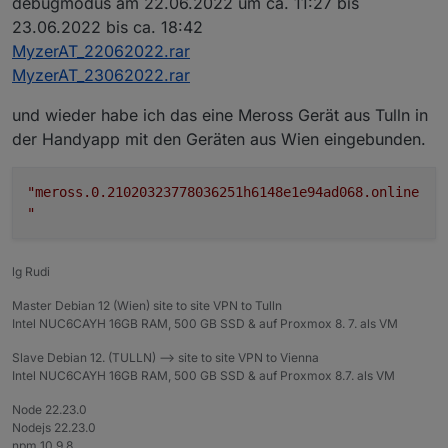
debugmodus am 22.06.2022 um ca. 11:27 bis
23.06.2022 bis ca. 18:42
MyzerAT_22062022.rar
MyzerAT_23062022.rar
und wieder habe ich das eine Meross Gerät aus Tulln in
der Handyapp mit den Geräten aus Wien eingebunden.
"meross.0.21020323778036251h6148e1e94ad068.online
"
lg Rudi
Master Debian 12 (Wien) site to site VPN to Tulln
Intel NUC6CAYH 16GB RAM, 500 GB SSD & auf Proxmox 8. 7. als VM
Slave Debian 12. (TULLN) --> site to site VPN to Vienna
Intel NUC6CAYH 16GB RAM, 500 GB SSD & auf Proxmox 8.7. als VM
Node 22.23.0
Nodejs 22.23.0
npm 10.9.8