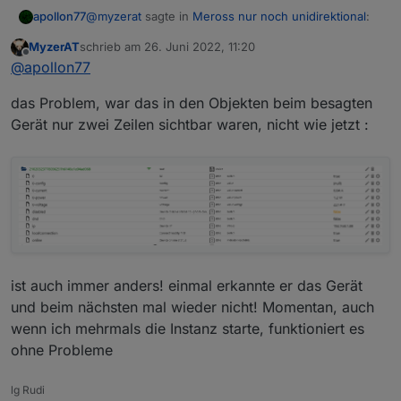
@
myzerat
sagte in
Meross nur noch unidirektional
:
apollon77
MyzerAT
schrieb am
26. Juni 2022, 11:20
zuletzt editiert von
Offline
"LocalConnection" state auf false konnte ich
@
apollon77
nicht setzen, weil bei dem einen Gerät nur zwei
Wie meinst Du das? An sich sollte da ein State
Optionen verfügbar waren!
das Problem, war das in den Objekten beim besagten
angelegt worden sein bei dem Gerät
Gerät nur zwei Zeilen sichtbar waren, nicht wie jetzt :
ist auch immer anders! einmal erkannte er das Gerät
und beim nächsten mal wieder nicht! Momentan, auch
wenn ich mehrmals die Instanz starte, funktioniert es
ohne Probleme
lg Rudi