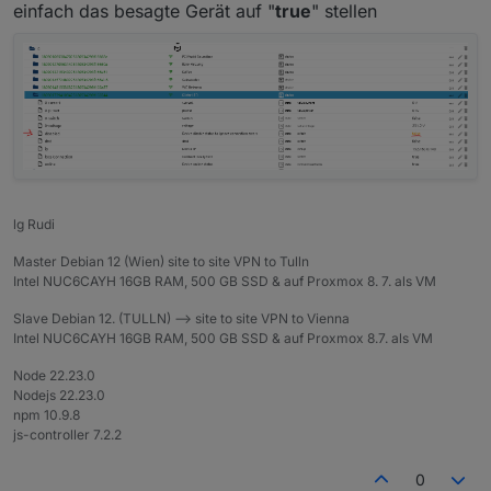
einfach das besagte Gerät auf "
true
" stellen
meross.0

2022-07-11 15:29:30.190	info	Can not get Data 
meross.0

2022-07-11 15:28:53.602	warn	Can not get Data 
meross.0

lg Rudi
Master Debian 12 (Wien) site to site VPN to Tulln
Intel NUC6CAYH 16GB RAM, 500 GB SSD & auf Proxmox 8. 7. als VM
Slave Debian 12. (TULLN) --> site to site VPN to Vienna
Intel NUC6CAYH 16GB RAM, 500 GB SSD & auf Proxmox 8.7. als VM
Node 22.23.0
Nodejs 22.23.0
npm 10.9.8
js-controller 7.2.2
0