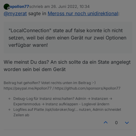
apollon77
schrieb am
26. Juni 2022, 10:34
"LocalConnection" state auf false konnte ich nicht
zuletzt editiert von
Offline
@
myzerat
sagte in
Meross nur noch unidirektional
:
setzen, weil bei dem einen Gerät nur zwei Optionen
verfügbar waren!
THX, zur FM Redis Error habe ich jetzt einen Beitrag
eröffnet!
"LocalConnection" state auf false konnte ich nicht
setzen, weil bei dem einen Gerät nur zwei Optionen
verfügbar waren!
Wie meinst Du das? An sich sollte da ein State angelegt
worden sein bei dem Gerät
Beitrag hat geholfen? Votet rechts unten im Beitrag :-)
https://paypal.me/Apollon77 / https://github.com/sponsors/Apollon77
Debug-Log für Instanz einschalten? Admin -> Instanzen ->
Expertenmodus -> Instanz aufklappen - Loglevel ändern
Logfiles auf Platte /opt/iobroker/log/… nutzen, Admin schneidet
Zeilen ab
0