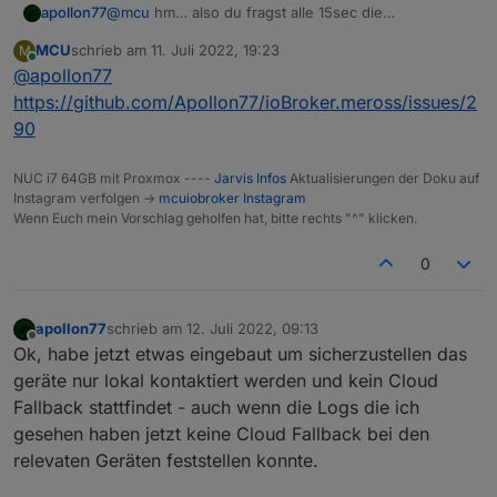
@
mcu
hm… also du fragst alle 15sec die
apollon77
Energiewerte ab. Und ja wenn er sie lokal nicht
MCU
schrieb am
11. Juli 2022, 19:23
M
erreichen kann fragt er die Cloud. Und ja macht er
Edit: das Problem Ist das er nicht weiß ob das Gerät
zuletzt editiert von
Online
@
apollon77
auch wenn sie offline sind vllt. Da wäre ein debug
offline ist es sei denn er versucht mit ihm zu reden.
log interessant. Richtig. Das könnte man mal ändern.
Oder er bekommt aus der Cloud nen Push wegen
Man könnte höchstens sagen „wenn keine Antwort
https://github.com/Apollon77/ioBroker.meross/issues/2
Bitte github issue.
einem Change. Und da beißt sich die katze in dem
kam dann frühestens 1-2 Minuten später neu
90
Schwanz.
versuchen Energiewerte abzuholen. Und so das
Intervall quasi auszusetzen. Was meint ihr?
NUC i7 64GB mit Proxmox ----
Jarvis Infos
Aktualisierungen der Doku auf
Instagram verfolgen ->
mcuiobroker Instagram
Wenn Euch mein Vorschlag geholfen hat, bitte rechts "^" klicken.
0
apollon77
schrieb am
12. Juli 2022, 09:13
zuletzt editiert von
Offline
Ok, habe jetzt etwas eingebaut um sicherzustellen das
geräte nur lokal kontaktiert werden und kein Cloud
Fallback stattfindet - auch wenn die Logs die ich
gesehen haben jetzt keine Cloud Fallback bei den
relevaten Geräten feststellen konnte.