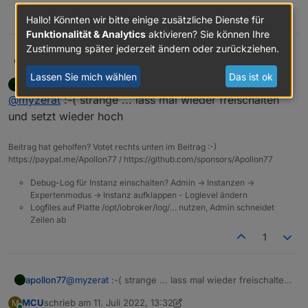
0
Hallo! Könnten wir bitte einige zusätzliche Dienste für
Funktionalität & Analytics
aktivieren? Sie können Ihre
Zustimmung später jederzeit ändern oder zurückziehen.
@
apollon77
MyzerAT
Lassen Sie mich wählen
Das ist ok
apollon77
schrieb am
11. Juli 2022, 07:28
sieht so aus als wäre es das doch nicht
zuletzt editiert von
Offline
@
myzerat
:-( strange ... lass mal wieder freischalten
und setzt wieder hoch
Beitrag hat geholfen? Votet rechts unten im Beitrag :-)
https://paypal.me/Apollon77 / https://github.com/sponsors/Apollon77
Debug-Log für Instanz einschalten? Admin -> Instanzen ->
Expertenmodus -> Instanz aufklappen - Loglevel ändern
Logfiles auf Platte /opt/iobroker/log/… nutzen, Admin schneidet
Zeilen ab
1
apollon77
@
myzerat
:-( strange ... lass mal wieder freischalten
und setzt wieder hoch
MCU
schrieb am
11. Juli 2022, 13:32
M