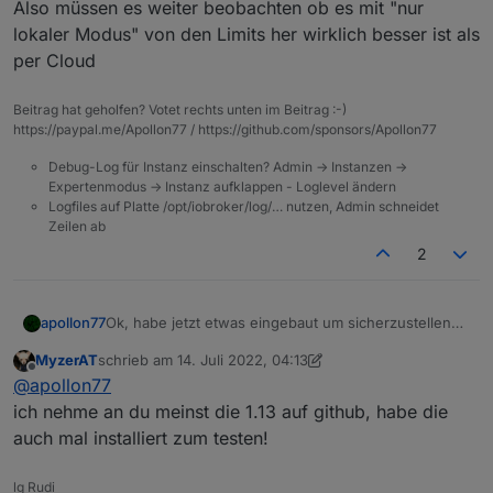
Also müssen es weiter beobachten ob es mit "nur
lokaler Modus" von den Limits her wirklich besser ist als
per Cloud
Beitrag hat geholfen? Votet rechts unten im Beitrag :-)
https://paypal.me/Apollon77 / https://github.com/sponsors/Apollon77
Debug-Log für Instanz einschalten? Admin -> Instanzen ->
Expertenmodus -> Instanz aufklappen - Loglevel ändern
Logfiles auf Platte /opt/iobroker/log/… nutzen, Admin schneidet
Zeilen ab
2
Ok, habe jetzt etwas eingebaut um sicherzustellen
apollon77
das geräte nur lokal kontaktiert werden und kein
MyzerAT
schrieb am
14. Juli 2022, 04:13
Cloud Fallback stattfindet - auch wenn die Logs die
Also müssen es weiter beobachten ob es mit "nur
zuletzt editiert von MyzerAT
Offline
@
apollon77
ich gesehen haben jetzt keine Cloud Fallback bei
lokaler Modus" von den Limits her wirklich besser ist
den relevaten Geräten feststellen konnte.
als per Cloud
ich nehme an du meinst die 1.13 auf github, habe die
auch mal installiert zum testen!
lg Rudi