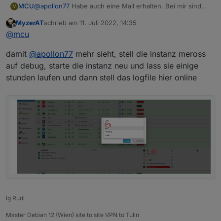
@
apollon77
Habe auch eine Mail erhalten. Bei mir sind
MCU
M
aber nur Geräte abgeschaltet und somit kommen immer
MyzerAT
schrieb am
11. Juli 2022, 14:35
die Meldungen, aber im Abstand von ca 90 Sekunden?:
meross.0

zuletzt editiert von
Offline
@
mcu
(Nr abgeschnitten)
2022-07-11 15:29:30.199	warn	Can not get Data 
damit
@
apollon77
mehr sieht, stell die instanz meross
meross.0

2022-07-11 15:29:30.198	info	Can not get Data 
auf debug, starte die instanz neu und lass sie einige
stunden laufen und dann stell das logfile hier online
meross.0

2022-07-11 15:29:30.190	warn	Can not get Data 
meross.0

2022-07-11 15:29:30.190	info	Can not get Data 
meross.0

2022-07-11 15:28:53.602	warn	Can not get Data 
meross.0

lg Rudi
Master Debian 12 (Wien) site to site VPN to Tulln