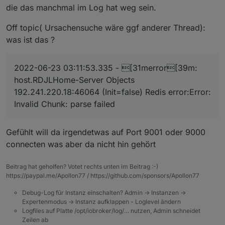
die das manchmal im Log hat weg sein.
Off topic( Ursachensuche wäre ggf anderer Thread):
was ist das ?
2022-06-23 03:11:53.335 - [31merror[39m:
host.RDJLHome-Server Objects
192.241.220.18:46064 (Init=false) Redis error:Error:
Invalid Chunk: parse failed
Gefühlt will da irgendetwas auf Port 9001 oder 9000
connecten was aber da nicht hin gehört
Beitrag hat geholfen? Votet rechts unten im Beitrag :-)
https://paypal.me/Apollon77 / https://github.com/sponsors/Apollon77
Debug-Log für Instanz einschalten? Admin -> Instanzen ->
Expertenmodus -> Instanz aufklappen - Loglevel ändern
Logfiles auf Platte /opt/iobroker/log/… nutzen, Admin schneidet
Zeilen ab