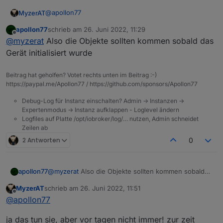
@
apollon77
MyzerAT
apollon77
schrieb am
26. Juni 2022, 11:29
das Problem, war das in den Objekten beim besagten
zuletzt editiert von
Offline
@
myzerat
Also die Objekte sollten kommen sobald das
Gerät nur zwei Zeilen sichtbar waren, nicht wie jetzt :
Gerät initialisiert wurde
Beitrag hat geholfen? Votet rechts unten im Beitrag :-)
https://paypal.me/Apollon77 / https://github.com/sponsors/Apollon77
ist auch immer anders! einmal erkannte er das Gerät
Debug-Log für Instanz einschalten? Admin -> Instanzen ->
und beim nächsten mal wieder nicht! Momentan,
Expertenmodus -> Instanz aufklappen - Loglevel ändern
auch wenn ich mehrmals die Instanz starte,
Logfiles auf Platte /opt/iobroker/log/… nutzen, Admin schneidet
funktioniert es ohne Probleme
Zeilen ab
2 Antworten
0
apollon77
@
myzerat
Also die Objekte sollten kommen sobald
das Gerät initialisiert wurde
MyzerAT
schrieb am
26. Juni 2022, 11:51
zuletzt editiert von
Offline
@
apollon77
ja das tun sie, aber vor tagen nicht immer! zur zeit