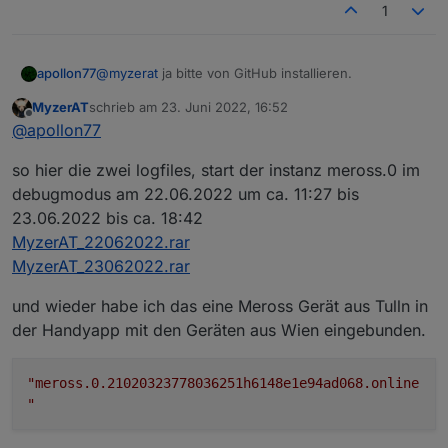
1
@
myzerat
ja bitte von GitHub installieren.
apollon77
MyzerAT
schrieb am
23. Juni 2022, 16:52
Zu "Admin Farbmarkierung nur in instanz 0" ... Bitte
zuletzt editiert von
Offline
@
apollon77
mal Admin Shift reloaden ... danach immer noch?
SOnst bitte mal von so einem "Device" objekt das
so hier die zwei logfiles, start der instanz meross.0 im
JSON so eines Objekts zeigen ...
debugmodus am 22.06.2022 um ca. 11:27 bis
23.06.2022 bis ca. 18:42
MyzerAT_22062022.rar
MyzerAT_23062022.rar
und wieder habe ich das eine Meross Gerät aus Tulln in
der Handyapp mit den Geräten aus Wien eingebunden.
"meross.0.21020323778036251h6148e1e94ad068.online
"