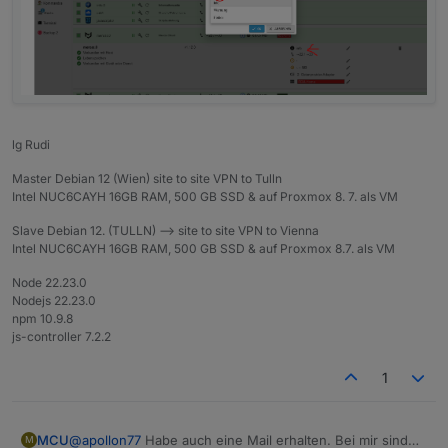
meross.0

2022-07-11 15:28:53.602	warn	Can not get Data 
meross.0

lg Rudi
Master Debian 12 (Wien) site to site VPN to Tulln
Intel NUC6CAYH 16GB RAM, 500 GB SSD & auf Proxmox 8. 7. als VM
Slave Debian 12. (TULLN) --> site to site VPN to Vienna
Intel NUC6CAYH 16GB RAM, 500 GB SSD & auf Proxmox 8.7. als VM
Node 22.23.0
Nodejs 22.23.0
npm 10.9.8
js-controller 7.2.2
1
@
apollon77
Habe auch eine Mail erhalten. Bei mir sind
MCU
M