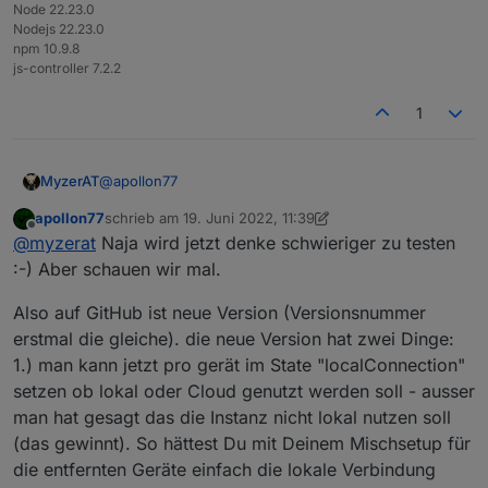
Node 22.23.0
Nodejs 22.23.0
npm 10.9.8
js-controller 7.2.2
1
@
apollon77
MyzerAT
apollon77
schrieb am
19. Juni 2022, 11:39
ja, lokaler Modus bei beiden Instanzen!
zuletzt editiert von apollon77
Offline
@
myzerat
Naja wird jetzt denke schwieriger zu testen
:-) Aber schauen wir mal.
Also auf GitHub ist neue Version (Versionsnummer
erstmal die gleiche). die neue Version hat zwei Dinge:
1.) man kann jetzt pro gerät im State "localConnection"
setzen ob lokal oder Cloud genutzt werden soll - ausser
man hat gesagt das die Instanz nicht lokal nutzen soll
(das gewinnt). So hättest Du mit Deinem Mischsetup für
die entfernten Geräte einfach die lokale Verbindung