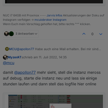
NUC i7 64GB mit Proxmox ----
Jarvis Infos
Aktualisierungen der Doku auf
Instagram verfolgen ->
mcuiobroker Instagram
Wenn Euch mein Vorschlag geholfen hat, bitte rechts "^" klicken.
3 Antworten
0
@
apollon77
Habe auch eine Mail erhalten. Bei mir sind
MCU
M
aber nur Geräte abgeschaltet und somit kommen immer
MyzerAT
schrieb am
11. Juli 2022, 14:35
die Meldungen, aber im Abstand von ca 90 Sekunden?:
meross.0

zuletzt editiert von
Offline
@
mcu
(Nr abgeschnitten)
2022-07-11 15:29:30.199	warn	Can not get Data 
damit
@
apollon77
mehr sieht, stell die instanz meross
meross.0

2022-07-11 15:29:30.198	info	Can not get Data 
auf debug, starte die instanz neu und lass sie einige
stunden laufen und dann stell das logfile hier online
meross.0

2022-07-11 15:29:30.190	warn	Can not get Data 
meross.0

2022-07-11 15:29:30.190	info	Can not get Data 