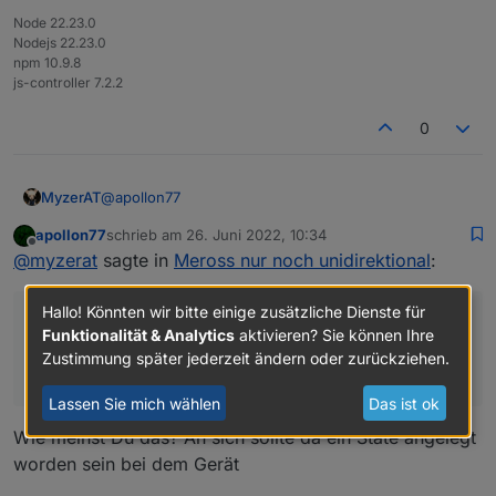
Node 22.23.0
Nodejs 22.23.0
npm 10.9.8
js-controller 7.2.2
0
@
apollon77
MyzerAT
apollon77
schrieb am
26. Juni 2022, 10:34
"LocalConnection" state auf false konnte ich nicht
zuletzt editiert von
Offline
@
myzerat
sagte in
Meross nur noch unidirektional
:
setzen, weil bei dem einen Gerät nur zwei Optionen
verfügbar waren!
THX, zur FM Redis Error habe ich jetzt einen Beitrag
eröffnet!
Hallo! Könnten wir bitte einige zusätzliche Dienste für
"LocalConnection" state auf false konnte ich nicht
Funktionalität & Analytics
aktivieren? Sie können Ihre
setzen, weil bei dem einen Gerät nur zwei Optionen
Zustimmung später jederzeit ändern oder zurückziehen.
verfügbar waren!
Lassen Sie mich wählen
Das ist ok
Wie meinst Du das? An sich sollte da ein State angelegt
worden sein bei dem Gerät