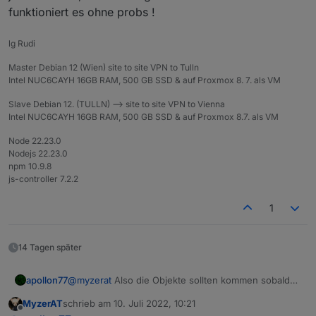
funktioniert es ohne probs !
lg Rudi
Master Debian 12 (Wien) site to site VPN to Tulln
Intel NUC6CAYH 16GB RAM, 500 GB SSD & auf Proxmox 8. 7. als VM
Slave Debian 12. (TULLN) --> site to site VPN to Vienna
Intel NUC6CAYH 16GB RAM, 500 GB SSD & auf Proxmox 8.7. als VM
Node 22.23.0
Nodejs 22.23.0
npm 10.9.8
js-controller 7.2.2
1
14 Tagen später
apollon77
@
myzerat
Also die Objekte sollten kommen sobald
das Gerät initialisiert wurde
MyzerAT
schrieb am
10. Juli 2022, 10:21
zuletzt editiert von
Offline