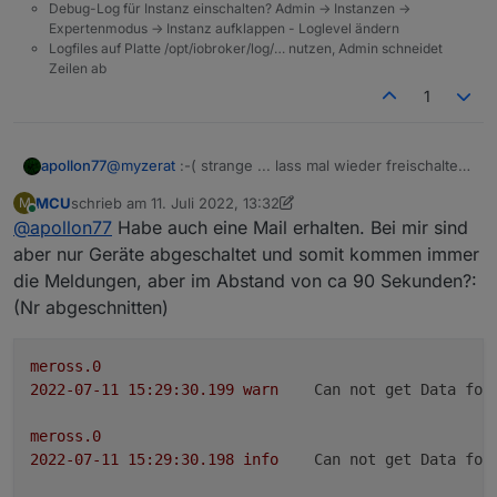
Debug-Log für Instanz einschalten? Admin -> Instanzen ->
Expertenmodus -> Instanz aufklappen - Loglevel ändern
Logfiles auf Platte /opt/iobroker/log/… nutzen, Admin schneidet
Zeilen ab
1
apollon77
@
myzerat
:-( strange ... lass mal wieder freischalten
und setzt wieder hoch
MCU
schrieb am
11. Juli 2022, 13:32
M
zuletzt editiert von MCU
7. Nov. 2022, 15:36
Online
@
apollon77
Habe auch eine Mail erhalten. Bei mir sind
aber nur Geräte abgeschaltet und somit kommen immer
die Meldungen, aber im Abstand von ca 90 Sekunden?:
(Nr abgeschnitten)
meross.0
2022-07-11 15:29:30.199	
warn
Can not get Data for
meross.0
2022-07-11 15:29:30.198	
info
Can not get Data for