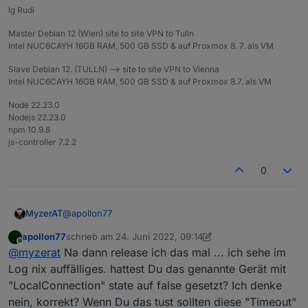
lg Rudi
Master Debian 12 (Wien) site to site VPN to Tulln
Intel NUC6CAYH 16GB RAM, 500 GB SSD & auf Proxmox 8. 7. als VM
Slave Debian 12. (TULLN) --> site to site VPN to Vienna
Intel NUC6CAYH 16GB RAM, 500 GB SSD & auf Proxmox 8.7. als VM
Node 22.23.0
Nodejs 22.23.0
npm 10.9.8
js-controller 7.2.2
0
@
apollon77
MyzerAT
apollon77
schrieb am
24. Juni 2022, 09:14
so hier die zwei logfiles, start der instanz meross.0 im
zuletzt editiert von apollon77
Offline
@
myzerat
Na dann release ich das mal ... ich sehe im
debugmodus am 22.06.2022 um ca. 11:27 bis
23.06.2022 bis ca. 18:42
und wieder habe ich das eine Meross Gerät aus Tulln
Log nix auffälliges. hattest Du das genannte Gerät mit
MyzerAT_22062022.rar
in der Handyapp mit den Geräten aus Wien
"LocalConnection" state auf false gesetzt? Ich denke
MyzerAT_23062022.rar
eingebunden.
nein, korrekt? Wenn Du das tust sollten diese "Timeout"