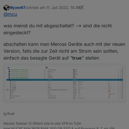
aber nur Geräte abgeschaltet und somit kommen immer
MyzerAT
schrieb am
11. Juli 2022, 14:39
die Meldungen, aber im Abstand von ca 90 Sekunden?:
meross.0

zuletzt editiert von MyzerAT
7. Nov. 2022, 16:40
Offline
@
mcu
(Nr abgeschnitten)
2022-07-11 15:29:30.199	warn	Can not get Data 
was meinst du mit abgeschaltet? --> sind die nicht
meross.0

2022-07-11 15:29:30.198	info	Can not get Data 
eingesteckt?
meross.0

abschalten kann man Meross Geräte auch mit der neuen
2022-07-11 15:29:30.190	warn	Can not get Data 
Version, falls die zur Zeit nicht am Strom sein sollten,
einfach das besagte Gerät auf "
true
" stellen
meross.0

2022-07-11 15:29:30.190	info	Can not get Data 
meross.0

2022-07-11 15:28:53.602	warn	Can not get Data 
meross.0

lg Rudi
Master Debian 12 (Wien) site to site VPN to Tulln
Intel NUC6CAYH 16GB RAM, 500 GB SSD & auf Proxmox 8. 7. als VM