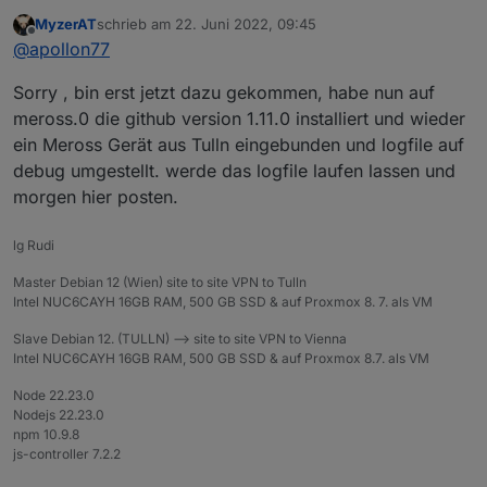
sieht man auf Meross.1 keine Onlinestatus der
Geräte, nur bei Meross.0
MyzerAT
schrieb am
22. Juni 2022, 09:45
Zu "Admin Farbmarkierung nur in instanz 0" ... Bitte
zuletzt editiert von
Offline
@
apollon77
mal Admin Shift reloaden ... danach immer noch?
SOnst bitte mal von so einem "Device" objekt das
Sorry , bin erst jetzt dazu gekommen, habe nun auf
JSON so eines Objekts zeigen ...
meross.0 die github version 1.11.0 installiert und wieder
ein Meross Gerät aus Tulln eingebunden und logfile auf
debug umgestellt. werde das logfile laufen lassen und
morgen hier posten.
lg Rudi
Master Debian 12 (Wien) site to site VPN to Tulln
Intel NUC6CAYH 16GB RAM, 500 GB SSD & auf Proxmox 8. 7. als VM
Slave Debian 12. (TULLN) --> site to site VPN to Vienna
Intel NUC6CAYH 16GB RAM, 500 GB SSD & auf Proxmox 8.7. als VM
Node 22.23.0
Nodejs 22.23.0
npm 10.9.8
js-controller 7.2.2