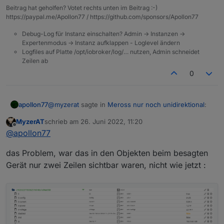
Beitrag hat geholfen? Votet rechts unten im Beitrag :-)
https://paypal.me/Apollon77 / https://github.com/sponsors/Apollon77
Debug-Log für Instanz einschalten? Admin -> Instanzen ->
Expertenmodus -> Instanz aufklappen - Loglevel ändern
Logfiles auf Platte /opt/iobroker/log/… nutzen, Admin schneidet
Zeilen ab
0
@
myzerat
sagte in
Meross nur noch unidirektional
:
apollon77
MyzerAT
schrieb am
26. Juni 2022, 11:20
zuletzt editiert von
Offline
"LocalConnection" state auf false konnte ich
@
apollon77
nicht setzen, weil bei dem einen Gerät nur zwei
Wie meinst Du das? An sich sollte da ein State
Optionen verfügbar waren!
das Problem, war das in den Objekten beim besagten
angelegt worden sein bei dem Gerät
Gerät nur zwei Zeilen sichtbar waren, nicht wie jetzt :