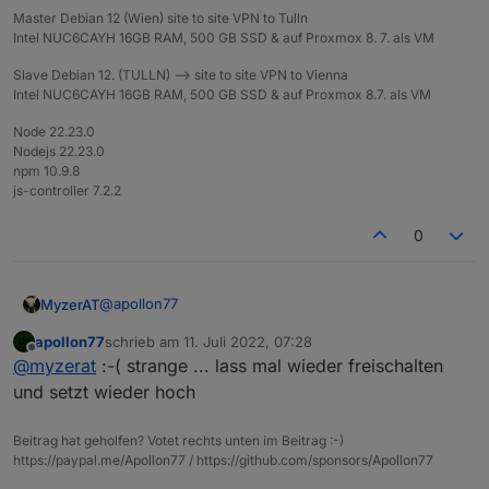
Master Debian 12 (Wien) site to site VPN to Tulln
Intel NUC6CAYH 16GB RAM, 500 GB SSD & auf Proxmox 8. 7. als VM
Slave Debian 12. (TULLN) --> site to site VPN to Vienna
Intel NUC6CAYH 16GB RAM, 500 GB SSD & auf Proxmox 8.7. als VM
Node 22.23.0
Nodejs 22.23.0
npm 10.9.8
js-controller 7.2.2
0
@
apollon77
MyzerAT
apollon77
schrieb am
11. Juli 2022, 07:28
sieht so aus als wäre es das doch nicht
zuletzt editiert von
Offline
@
myzerat
:-( strange ... lass mal wieder freischalten
und setzt wieder hoch
Beitrag hat geholfen? Votet rechts unten im Beitrag :-)
https://paypal.me/Apollon77 / https://github.com/sponsors/Apollon77