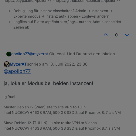
https://paypal.me/Apollon77 / https://github.com/sponsors/Apollon77
war fast unmöglich in der App am Handy zu
vorhanden. Denke das seit der Änderung von meross
navigieren. Das ist jetzt durch das Teilen behoben.
es mit VPN Probleme gab. Es gibt auch kein Timeout
Debug-Log für Instanz einschalten? Admin -> Instanzen ->
Wenn du eine Lösung hast werde ich die natürlich
Expertenmodus -> Instanz aufklappen - Loglevel ändern
oder andere Fehler in den Logs mehr.
gerne testen.
Logfiles auf Platte /opt/iobroker/log/… nutzen, Admin schneidet
Zeilen ab
0
apollon77
@
myzerat
Ok, cool. Und Du nutzt den lokalen
Modus?
MyzerAT
schrieb am
18. Juni 2022, 23:36
zuletzt editiert von
Offline
@
apollon77
ja, lokaler Modus bei beiden Instanzen!
lg Rudi
Master Debian 12 (Wien) site to site VPN to Tulln
Intel NUC6CAYH 16GB RAM, 500 GB SSD & auf Proxmox 8. 7. als VM
Slave Debian 12. (TULLN) --> site to site VPN to Vienna
Intel NUC6CAYH 16GB RAM, 500 GB SSD & auf Proxmox 8.7. als VM