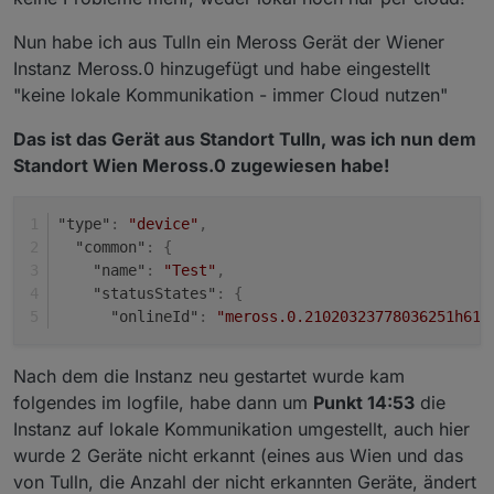
können
Danke. Aber auch gern melden wenn es generell tut
2.) Der Adapter versucht jetzt diesen "Server
... dann kann ich mal schauen das ich es release
Nun habe ich aus Tulln ein Meross Gerät der Wiener
unavailable" Fall zu erkennen und einen kompletten
Instanz Meross.0 hinzugefügt und habe eingestellt
Reinit der MQTT Verbindung zu machen ...
"keine lokale Kommunikation - immer Cloud nutzen"
Das ist das Gerät aus Standort Tulln, was ich nun dem
Standort Wien Meross.0 zugewiesen habe!
"type"
:
"device"
,
"common"
:
{
"name"
:
"Test"
,
"statusStates"
:
{
"onlineId"
:
"meross.0.21020323778036251h614
Nach dem die Instanz neu gestartet wurde kam
folgendes im logfile, habe dann um
Punkt 14:53
die
Instanz auf lokale Kommunikation umgestellt, auch hier
wurde 2 Geräte nicht erkannt (eines aus Wien und das
von Tulln, die Anzahl der nicht erkannten Geräte, ändert