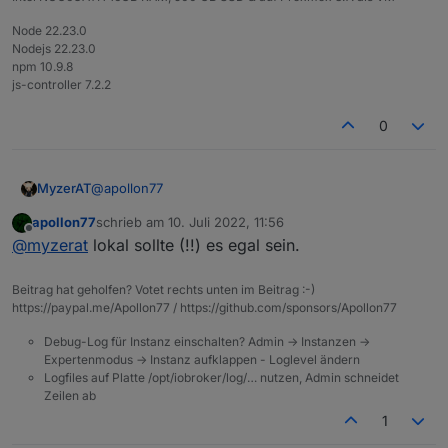
Node 22.23.0
Nodejs 22.23.0
npm 10.9.8
js-controller 7.2.2
0
@
apollon77
MyzerAT
apollon77
schrieb am
10. Juli 2022, 11:56
sag mal, die Einstellung
Abfrageintervall für
zuletzt editiert von
Offline
@
myzerat
lokal sollte (!!) es egal sein.
Stromwerte
gilt ja für beide Zustände Cloud und
Lokal! Kann ich, wenn ich nur Lokal nutze auch unter
die besagten 15s gehen oder könnte es dann auch
Beitrag hat geholfen? Votet rechts unten im Beitrag :-)
Probs mit Meross Betreiber geben ? THX
https://paypal.me/Apollon77 / https://github.com/sponsors/Apollon77
Debug-Log für Instanz einschalten? Admin -> Instanzen ->
Expertenmodus -> Instanz aufklappen - Loglevel ändern
Logfiles auf Platte /opt/iobroker/log/… nutzen, Admin schneidet
Zeilen ab
1