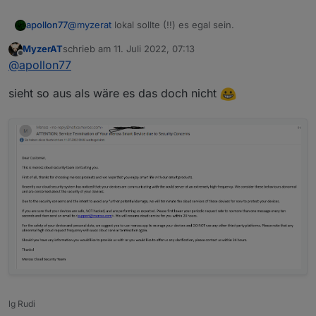
apollon77
@
myzerat
lokal sollte (!!) es egal sein.
MyzerAT
schrieb am
11. Juli 2022, 07:13
zuletzt editiert von
Offline
@
apollon77
sieht so aus als wäre es das doch nicht
lg Rudi