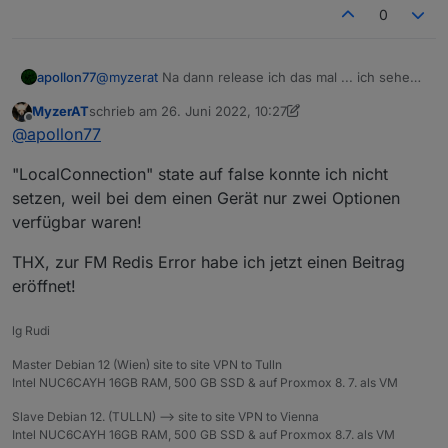
0
@
myzerat
Na dann release ich das mal ... ich sehe
apollon77
im Log nix auffälliges. hattest Du das genannte Gerät
MyzerAT
schrieb am
26. Juni 2022, 10:27
mit "LocalConnection" state auf false gesetzt? Ich
Off topic( Ursachensuche wäre ggf anderer Thread):
zuletzt editiert von MyzerAT
Offline
@
apollon77
denke nein, korrekt? Wenn Du das tust sollten diese
was ist das ?
"Timeout" die das manchmal im Log hat weg sein.
2022-06-23 03:11:53.335 - [31merror[39m:
"LocalConnection" state auf false konnte ich nicht
host.RDJLHome-Server Objects
setzen, weil bei dem einen Gerät nur zwei Optionen
Gefühlt will da irgendetwas auf Port 9001 oder 9000
192.241.220.18:46064 (Init=false) Redis
verfügbar waren!
connecten was aber da nicht hin gehört
error:Error: Invalid Chunk: parse failed
THX, zur FM Redis Error habe ich jetzt einen Beitrag
eröffnet!
lg Rudi
Master Debian 12 (Wien) site to site VPN to Tulln
Intel NUC6CAYH 16GB RAM, 500 GB SSD & auf Proxmox 8. 7. als VM
Slave Debian 12. (TULLN) --> site to site VPN to Vienna
Intel NUC6CAYH 16GB RAM, 500 GB SSD & auf Proxmox 8.7. als VM