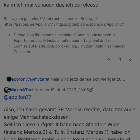
kann ich mal schauen das ich es release
Beitrag hat geholfen? Votet rechts unten im Beitrag :-)
https://paypal.me/Apollon77 / https://github.com/sponsors/Apollon77
Debug-Log für Instanz einschalten? Admin -> Instanzen ->
Expertenmodus -> Instanz aufklappen - Loglevel ändern
Logfiles auf Platte /opt/iobroker/log/… nutzen, Admin schneidet
Zeilen ab
0
@
myzerat
Naja wird jetzt denke schwieriger zu
apollon77
testen :-) Aber schauen wir mal.
MyzerAT
schrieb am
19. Juni 2022, 13:05
Also auf GitHub ist neue Version (Versionsnummer
zuletzt editiert von MyzerAT
Offline
@
apollon77
erstmal die gleiche). die neue Version hat zwei
Dinge:
Jetzt ist die Frage ob/wie Du so einen Fehler
Also, ich habe gesamt 39 Meross Geräte, darunter auch
1.) man kann jetzt pro gerät im State
nochmal provozieren kannst ... kannst ja mal
"localConnection" setzen ob lokal oder Cloud
versuchen an einem Standort lokale Connection zu
Aber am Ende ist lokal viel besser. Hatte auch beim
einige Mehrfachsteckdosen!
genutzt werden soll - ausser man hat gesagt das die
deaktivieren - oder das Issue kam nur wegen der
testen jetzt sehr komisches verhalten bei Cloud
Seit ich diese aufgeteilt habe nach Standort Wien
Instanz nicht lokal nutzen soll (das gewinnt). So
menge der Geräte bei Dir ... Who knows.
Aktionen ... Keine Ahnung was die da kaputt gespielt
Wäre cool wenn du bllt einen Standort bei dir mit der
(Instanz Meross.0) & Tulln (Instanz Meross.1) habe ich
hättest Du mit Deinem Mischsetup für die entfernten
haben :-(
neuen version mal auf "voll Cloud" laufen lassen
Geräte einfach die lokale Verbindung abschalten
keine Probleme mehr, weder lokal noch nur per cloud!
kannst für 1-2 tage oder so ... vllt passierts ja wieder.