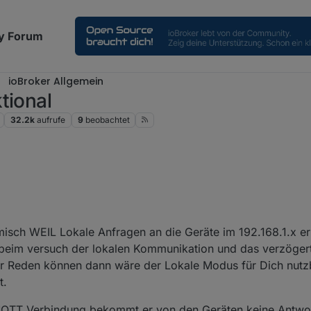
y Forum
ioBroker Allgemein
tional
32.2k
aufrufe
9
beobachtet
uert!
2022-06-12.rar
gestern am Sonntag habe ich wie gewünscht, die Instanz "mit lokale
misch WEIL Lokale Anfragen an die Geräte im 192.168.1.x er
 gestartet. Es dauert dann immer etwas bis alle Geräte erkannt werden.
.rar
hat die Instanz dann um 1:56 früh einen absturz und erst als ich m
 beim versuch der lokalen Kommunikation und das verzögert
ie instanz mehrmals neu startete funktionierte sie wieder!
r Reden können dann wäre der Lokale Modus für Dich nutz
 helfen! DANKE
t.
QTT Verbindung bekommt er von den Geräten keine Antwort 