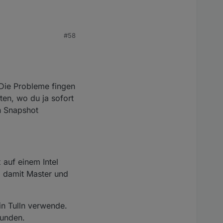
#58
 nicht gehen!! Daher
so Wenn du
n müsste Port 80
erst 17:18 klappte das
chen konnte.
weiterhin und die die
! Die Probleme fingen
 gesagt ... Da es aber
 MQTT Verbindung neu
en, wo du ja sofort
n Snapshot
ann brauchste die
 auf einem Intel
, damit Master und
in Tulln verwende.
bunden.