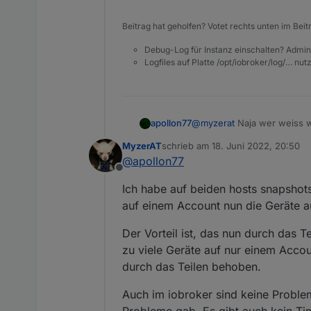
aber eine andere Idee!?
Meinst würde es klappen, w
Beitrag hat geholfen? Votet rechts unten im Beit
dem "slave" zuweise, einen 
Account und der Instanz Mer
Debug-Log für Instanz einschalten? Admin
wenn dies klappen würde, wä
Logfiles auf Platte /opt/iobroker/log/… nu
@
myzerat
Naja wer weiss w
apollon77
MyzerAT
schrieb am
18. Juni 2022, 20:50
Was Du mit Deinem Setup tu
zuletzt editiert von
@
apollon77
zugreifen kann weiss ich n
Offline
Am Ende ist Deine Idee mit
Ich habe auf beiden hosts snapsho
sinn macht - das einfachst
abholen könntest :-)
Aber am Ende ist da ja irge
auf einem Account nun die Geräte a
bzw bei Reconnects der Ad
Der Vorteil ist, das nun durch das 
zu viele Geräte auf nur einem Accou
durch das Teilen behoben.
Auch im iobroker sind keine Probl