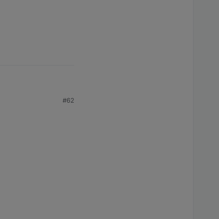
ke es waren viel zu
es mit VPN Probleme
#62