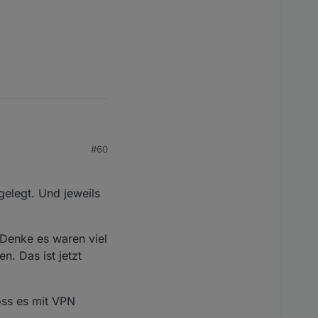
diese Instanz dann
e (diese aus dem
ripte umändern, aber
#60
deren Standort"
der Mobil-App dann
elegt. Und jeweils
rauchsdaten öfter
es erstmal wieder tut
 mich hier
 Denke es waren viel
n. Das ist jetzt
oss es mit VPN