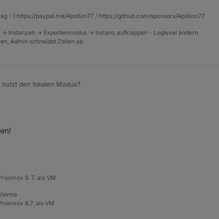
ch das Teilen die App am Handy auch wieder ruckelfrei funktioniert. Den
en. Das ist jetzt durch das
rag :-) https://paypal.me/Apollon77 / https://github.com/sponsors/Apollon77
e Probleme mehr vorhanden. Denke das seit der Änderung von meross 
 -> Instanzen -> Expertenmodus -> Instanz aufklappen - Loglevel ändern
out oder andere Fehler in den Logs mehr.
tzen, Admin schneidet Zeilen ab
rde ich die natürlich gerne testen.
 nutzt den lokalen Modus?
zen!
roxmox 8. 7. als VM
 Vienna
roxmox 8.7. als VM