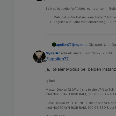
Offline
Der Vorteil ist, das nun dur
viele Geräte auf nur einem Account. Es war fast unmöglich in der App am Handy zu navigier
Beitrag hat geholfen? Votet rechts unten im Beit
Teilen behoben.
Auch im iobroker sind kein
Debug-Log für Instanz einschalten? Admin
gab. Es gibt auch kein Time
Logfiles auf Platte /opt/iobroker/log/… nu
Wenn du eine Lösung hast we
apollon77
@
myzerat
Ok, cool. Und Du
MyzerAT
schrieb am
18. Juni 2022, 23:36
zuletzt editiert von
@
apollon77
Offline
ja, lokaler Modus bei beiden Instan
lg Rudi
Master Debian 12 (Wien) site to site VPN to Tulln
Intel NUC6CAYH 16GB RAM, 500 GB SSD & auf P
Slave Debian 12. (TULLN) --> site to site VPN to
Intel NUC6CAYH 16GB RAM, 500 GB SSD & auf P