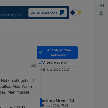
Anmelden zum
Antworten
Älteste zuerst
#57
18. Mai 2022, 09:26
r
 Netz nicht gehen!!
unter wurde und um ca.
 alles. Also Wenn
bar. Man müsste
Beitrag 59 von 134
18. Juni 2022, 15:03
... erst 17:18