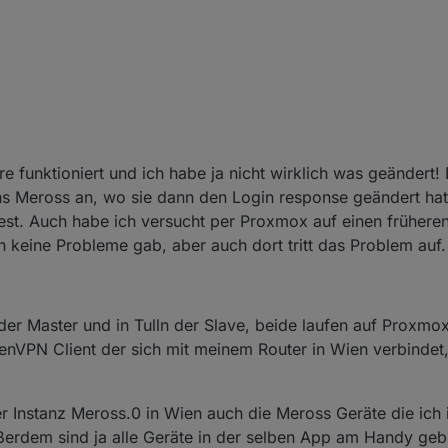
i der komisch WEIL Lokale Anfragen an die Geräte im 192.168.1.x er Netz
t" beim versuch der lokalen Kommunikation und das verzögert alles. Al
nander Reden können dann wäre der Lokale Modus für Dich nutzbar. Ma
Cloud MQTT Verbindung bekommt er von den Geräten keine Antwort ... 
t.
dwas war 17:00 bis 17:18 wo auch die Meross Cloud die Devices nicht errei
d MQTT Connection weg ... Damit gingen alle die lokal erreichbar waren 
re funktioniert und ich habe ja nicht wirklich was geändert
aren gingen nicht mehr und die MQTT Lib hat immer "Server unavailable"
tanz "sofort" geht mus man wohl anstelle "Reconnect" eher die ganze
s.
ns Meross an, wo sie dann den Login response geändert hatt
test. Auch habe ich versucht per Proxmox auf einen frühere
 wenn dein ioBroekr Host lokal mit den .1er Geräten reden dürfte ... d
eine Probleme gab, aber auch dort tritt das Problem auf.
abfragen :-)
der Master und in Tulln der Slave, beide laufen auf Proxmox
penVPN Client der sich mit meinem Router in Wien verbindet
er Instanz Meross.0 in Wien auch die Meross Geräte die ich 
ßerdem sind ja alle Geräte in der selben App am Handy ge