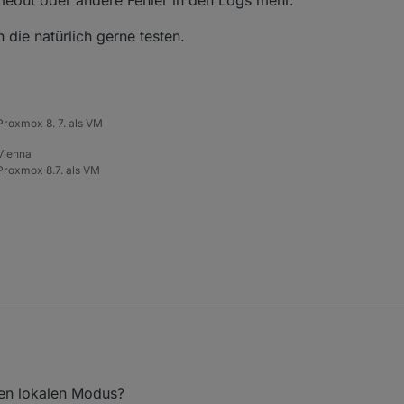
meout oder andere Fehler in den Logs mehr.
die natürlich gerne testen.
roxmox 8. 7. als VM
 Vienna
roxmox 8.7. als VM
snapshots gemacht und dann einen 2. Meross Account am Handy angeleg
en lokalen Modus?
te aus Wien und am anderen Account die Geräte aus Tulln.