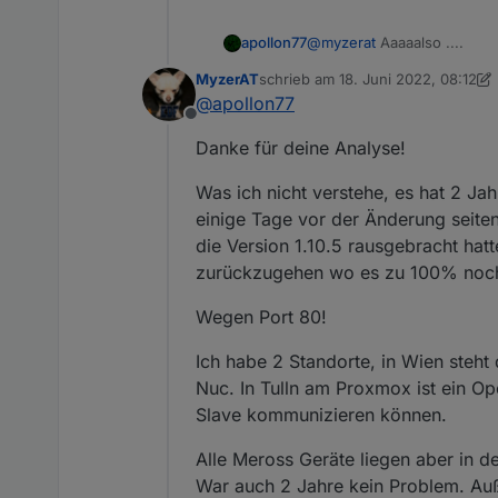
@
myzerat
Aaaaalso ....
apollon77
MyzerAT
schrieb am
18. Juni 2022, 08:12
1.) Der Lokale Modus ist be
zuletzt editiert von MyzerAT
@
apollon77
gehen die alle auf "Timeou
Offline
hinbekommst das die mitei
Aber auch über die Meross 
Danke für deine Analyse!
erlauben, wenn Du das wills
plötzlich ... also iiiirgen
Dann um 1:56 flog die Clou
Was ich nicht verstehe, es hat 2 Jah
nur per Cloud erreichbar w
mit einem Neustart der Ins
Ok, ich überlege mir mal wa
einige Tage vor der Änderung seite
erstellen.
die Version 1.10.5 rausgebracht hat
Also am einfachsten wäre es
zurückzugehen wo es zu 100% noch k
Cloud nicht mehr für Daten
Ingo
Wegen Port 80!
Ich habe 2 Standorte, in Wien steht 
Nuc. In Tulln am Proxmox ist ein O
Slave kommunizieren können.
Alle Meross Geräte liegen aber in d
War auch 2 Jahre kein Problem. Au