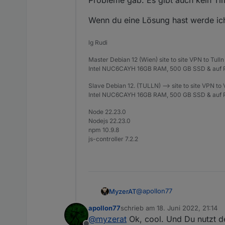
Probleme gab. Es gibt auch kein Ti
Wenn du eine Lösung hast werde ich 
lg Rudi
Master Debian 12 (Wien) site to site VPN to Tulln
Intel NUC6CAYH 16GB RAM, 500 GB SSD & auf P
Slave Debian 12. (TULLN) --> site to site VPN to
Intel NUC6CAYH 16GB RAM, 500 GB SSD & auf P
Node 22.23.0
Nodejs 22.23.0
npm 10.9.8
js-controller 7.2.2
@
apollon77
MyzerAT
apollon77
schrieb am
18. Juni 2022, 21:14
Ich habe auf beiden hosts 
zuletzt editiert von
@
myzerat
Ok, cool. Und Du nutzt d
einem Account nun die Gerä