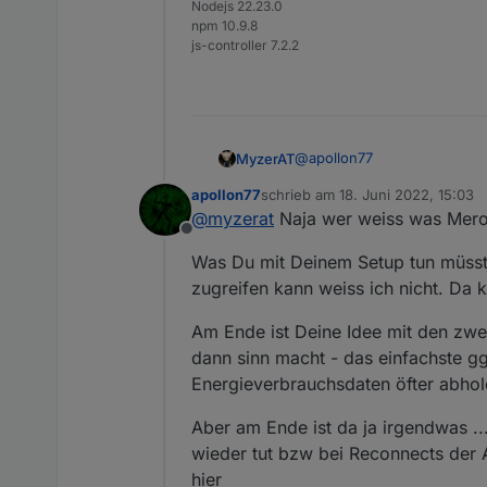
Nodejs 22.23.0
npm 10.9.8
js-controller 7.2.2
@
apollon77
MyzerAT
apollon77
schrieb am
18. Juni 2022, 15:03
Danke für deine Analyse!
zuletzt editiert von
@
myzerat
Naja wer weiss was Meross
Offline
Was ich nicht verstehe, es h
Was Du mit Deinem Setup tun müsste
Tage vor der Änderung seite
1.10.5 rausgebracht hattest. Auch habe ich versucht per Proxmox auf einen früheren Snapshot zurückzugehen wo es zu
Wegen Port 80!
zugreifen kann weiss ich nicht. Da 
100% noch keine Probleme ga
Ich habe 2 Standorte, in Wie
Am Ende ist Deine Idee mit den zwe
Tulln am Proxmox ist ein Op
dann sinn macht - das einfachste gg
kommunizieren können.
Alle Meross Geräte liegen a
Energieverbrauchsdaten öfter abhole
auch 2 Jahre kein Problem.
Wie meinst du das mit Port 8
Aber am Ende ist da ja irgendwas ..
Freigeben ?
wieder tut bzw bei Reconnects der 
Bzw. Wie schaffe ich es das
kommunizieren kann?
hier