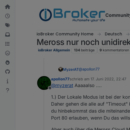
Weiter zum Inhalt
Communit
ioBroker Community Home
Deutsch
Meross nur noch unidirek
ioBroker Allgemein
134
beiträge
9
kommentatoren
@
apollon77
MyzerAT
apollon77
schrieb am
17. Juni 2022, 22:47
sorry hat etwas länger geda
zuletzt editiert von
@
myzerat
Aaaaalso ....
Offline
also, um ca. 17:03
iobroker.
1.) Der Lokale Modus ist bei der ko
Verbindung zuerst"
laut log
iobroker.2022-06-13
Daher gehen die alle auf "Timeout"
"2022-06-13 05:03:37.702" d
du hinbekommst das die miteinande
hoffe das diese logs weiter
Port 80 erlauben, wenn Du das wills
Aber auch über die Meross Cloud M