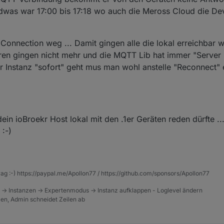
gendwas war 17:00 bis 17:18 wo auch die Meross Cloud die De
onnection weg ... Damit gingen alle die lokal erreichbar w
aren gingen nicht mehr und die MQTT Lib hat immer "Server 
er Instanz "sofort" geht mus man wohl anstelle "Reconnect"
in ioBroekr Host lokal mit den .1er Geräten reden dürfte ..
:-)
rag :-) https://paypal.me/Apollon77 / https://github.com/sponsors/Apollon77
 -> Instanzen -> Expertenmodus -> Instanz aufklappen - Loglevel ändern
tzen, Admin schneidet Zeilen ab