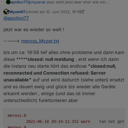
apollon77
@
myzerat
dass sieht jetzt aber eher wie ein
netzwerkproblem aus. Server unreachable.
MyzerAT
schrieb am
10. Juni 2022, 18:16
zuletzt editiert von MyzerAT
6. Okt. 2022, 20:46
Offline
@
apollon77
jetzt war es wieder so weit !
----->
meross_Myzer.txt
bis um ca: 19:56 lief alles ohne probleme und dann kam
diese *****
closed: null meldung
, erst wenn ich dann
die instanz neu starte hört das endlose
"closed:null,
reconnected und Connection refused: Server
unavailable"
auf und wird dadurch (siehe unten) ersetzt
und es dauert ewig und glück bis wieder alle Geräte
erkannt werden , einige (und das ist immer
unterschiedlich) funktionieren aber
meross.0
2022-06-10 20:14:12.152	
warn
Can not get 
meross.0