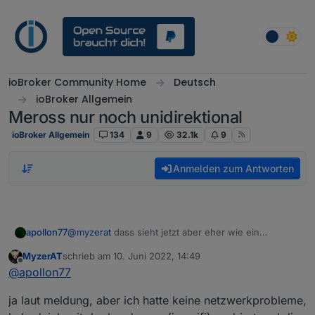
Weiter zum Inhalt
ioBroker Community Home
Deutsch
ioBroker Allgemein
Meross nur noch unidirektional
ioBroker Allgemein
134
9
32.1k
9
Anmelden zum Antworten
apollon77
@
myzerat
dass sieht jetzt aber eher wie ein
netzwerkproblem aus. Server unreachable.
MyzerAT
schrieb am
10. Juni 2022, 14:49
zuletzt editiert von
Offline
@
apollon77
ja laut meldung, aber ich hatte keine netzwerkprobleme,