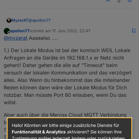
0
	2022-06-10 20:28:46.517	info	Device: 19
meross.0

	2022-06-10 20:28:46.516	info	Device: 19
@
apollon77
MyzerAT
meross.0

	2022-06-10 20:28:46.516	info	Device: 20
apollon77
schrieb am
17. Juni 2022, 22:47
sorry hat etwas länger gedauert!
meross.0

zuletzt editiert von
Offline
@
myzerat
Aaaaalso ....
	2022-06-10 20:28:46.515	info	Device: 21
also, um ca. 17:03
iobroker.2022-06-12.rar
gestern
meross.0

1.) Der Lokale Modus ist bei der komisch WEIL Lokale
am Sonntag habe ich wie gewünscht, die Instanz "mit
	2022-06-10 20:28:46.515	info	Device: 18
lokaler Verbindung zuerst" gestartet. Es dauert dann
laut log
iobroker.2022-06-13.rar
hat die Instanz dann
meross.0

Anfragen an die Geräte im 192.168.1.x er Netz nicht
immer etwas bis alle Geräte erkannt werden.
um 1:56 früh einen absturz und erst als ich munter
	2022-06-10 20:28:46.514	info	Device: 18
gehen!! Daher gehen die alle auf "Timeout" beim
wurde und um ca. "2022-06-13 05:03:37.702" die
meross.0

hoffe das diese logs weiter helfen! DANKE
versuch der lokalen Kommunikation und das verzögert
instanz mehrmals neu startete funktionierte sie
	2022-06-10 20:28:46.513	info	Device: 19
alles. Also Wenn du hinbekommst das die miteinander
wieder!
meross.0

Reden können dann wäre der Lokale Modus für Dich
nutzbar. Man müsste Port 80 erlauben, wenn Du das
willst.
Aber auch über die Meross Cloud MQTT Verbindung
bekommt er von den Geräten keine Antwort ... erst
Hallo! Könnten wir bitte einige zusätzliche Dienste für
17:18 klappte das plötzlich ... also iiiirgendwas war
Funktionalität & Analytics
aktivieren? Sie können Ihre
17:00 bis 17:18 wo auch die Meross Cloud die Devices
Zustimmung später jederzeit ändern oder zurückziehen.