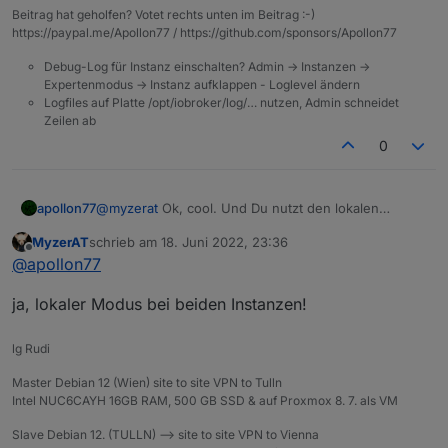
Wien und am anderen Account die Geräte aus Tulln.
Handy auch wieder ruckelfrei funktioniert. Denke es
Beitrag hat geholfen? Votet rechts unten im Beitrag :-)
waren viel zu viele Geräte auf nur einem Account. Es
Auch im iobroker sind keine Probleme mehr
https://paypal.me/Apollon77 / https://github.com/sponsors/Apollon77
war fast unmöglich in der App am Handy zu
vorhanden. Denke das seit der Änderung von meross
navigieren. Das ist jetzt durch das Teilen behoben.
es mit VPN Probleme gab. Es gibt auch kein Timeout
Debug-Log für Instanz einschalten? Admin -> Instanzen ->
Wenn du eine Lösung hast werde ich die natürlich
Expertenmodus -> Instanz aufklappen - Loglevel ändern
oder andere Fehler in den Logs mehr.
gerne testen.
Logfiles auf Platte /opt/iobroker/log/… nutzen, Admin schneidet
Zeilen ab
0
apollon77
@
myzerat
Ok, cool. Und Du nutzt den lokalen
Modus?
MyzerAT
schrieb am
18. Juni 2022, 23:36
zuletzt editiert von
Offline
@
apollon77
ja, lokaler Modus bei beiden Instanzen!
lg Rudi
Master Debian 12 (Wien) site to site VPN to Tulln
Intel NUC6CAYH 16GB RAM, 500 GB SSD & auf Proxmox 8. 7. als VM
Slave Debian 12. (TULLN) --> site to site VPN to Vienna