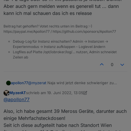
Aber auch gern melden wenn es generell tut ... dann
kann ich mal schauen das ich es release
Beitrag hat geholfen? Votet rechts unten im Beitrag :-)
https://paypal.me/Apollon77 / https://github.com/sponsors/Apollon77
Debug-Log für Instanz einschalten? Admin -> Instanzen ->
Expertenmodus -> Instanz aufklappen - Loglevel ändern
Logfiles auf Platte /opt/iobroker/log/… nutzen, Admin schneidet
Zeilen ab
0
@
myzerat
Naja wird jetzt denke schwieriger zu
apollon77
testen :-) Aber schauen wir mal.
MyzerAT
schrieb am
19. Juni 2022, 13:05
Also auf GitHub ist neue Version (Versionsnummer
zuletzt editiert von MyzerAT
Offline
@
apollon77
erstmal die gleiche). die neue Version hat zwei
Dinge:
Jetzt ist die Frage ob/wie Du so einen Fehler
Also, ich habe gesamt 39 Meross Geräte, darunter auch
1.) man kann jetzt pro gerät im State
nochmal provozieren kannst ... kannst ja mal
"localConnection" setzen ob lokal oder Cloud
versuchen an einem Standort lokale Connection zu
Aber am Ende ist lokal viel besser. Hatte auch beim
einige Mehrfachsteckdosen!
genutzt werden soll - ausser man hat gesagt das die
deaktivieren - oder das Issue kam nur wegen der
testen jetzt sehr komisches verhalten bei Cloud
Seit ich diese aufgeteilt habe nach Standort Wien
Instanz nicht lokal nutzen soll (das gewinnt). So
menge der Geräte bei Dir ... Who knows.
Aktionen ... Keine Ahnung was die da kaputt gespielt
Wäre cool wenn du bllt einen Standort bei dir mit der