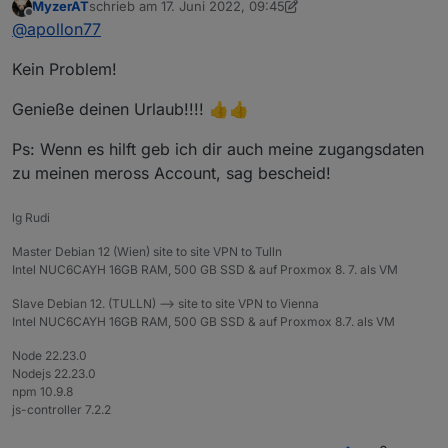
	2022-06-10 20:28:46.522	info	Device: 18
MyzerAT
schrieb am
17. Juni 2022, 09:45
zuletzt editiert von MyzerAT
meross.0

Offline
@
apollon77
	2022-06-10 20:28:46.522	info	Device: 18
meross.0

Kein Problem!
	2022-06-10 20:28:46.521	info	Device: 19
meross.0

Genieße deinen Urlaub!!!! 👍👍
	2022-06-10 20:28:46.521	info	Device: 18
meross.0

Ps: Wenn es hilft geb ich dir auch meine zugangsdaten
	2022-06-10 20:28:46.520	info	Device: 19
zu meinen meross Account, sag bescheid!
meross.0

	2022-06-10 20:28:46.520	info	Device: 18
meross.0

lg Rudi
	2022-06-10 20:28:46.520	info	Device: 19
meross.0

Master Debian 12 (Wien) site to site VPN to Tulln
	2022-06-10 20:28:46.519	info	Device: 19
Intel NUC6CAYH 16GB RAM, 500 GB SSD & auf Proxmox 8. 7. als VM
meross.0

Slave Debian 12. (TULLN) --> site to site VPN to Vienna
	2022-06-10 20:28:46.519	info	Device: 18
Intel NUC6CAYH 16GB RAM, 500 GB SSD & auf Proxmox 8.7. als VM
meross.0

	2022-06-10 20:28:46.518	info	Device: 20
Node 22.23.0
meross.0

Nodejs 22.23.0
	2022-06-10 20:28:46.518	info	Device: 20
npm 10.9.8
meross.0

js-controller 7.2.2
	2022-06-10 20:28:46.518	info	Device: 20
meross.0
