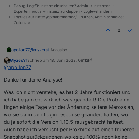
Debug-Log für Instanz einschalten? Admin -> Instanzen ->
Expertenmodus -> Instanz aufklappen - Loglevel ändern
Logfiles auf Platte /opt/iobroker/log/… nutzen, Admin schneidet
Zeilen ab
0
@
myzerat
Aaaaalso ....
apollon77
MyzerAT
schrieb am
18. Juni 2022, 08:12
1.) Der Lokale Modus ist bei der komisch WEIL Lokale
zuletzt editiert von MyzerAT
Offline
@
apollon77
Anfragen an die Geräte im 192.168.1.x er Netz nicht
gehen!! Daher gehen die alle auf "Timeout" beim
Aber auch über die Meross Cloud MQTT Verbindung
Danke für deine Analyse!
versuch der lokalen Kommunikation und das
bekommt er von den Geräten keine Antwort ... erst
verzögert alles. Also Wenn du hinbekommst das die
17:18 klappte das plötzlich ... also iiiirgendwas war
Dann um 1:56 flog die Cloud MQTT Connection weg
miteinander Reden können dann wäre der Lokale
17:00 bis 17:18 wo auch die Meross Cloud die
... Damit gingen alle die lokal erreichbar waren
Was ich nicht verstehe, es hat 2 Jahre funktioniert und
Modus für Dich nutzbar. Man müsste Port 80
Devices nicht erreichen konnte.
weiterhin und die die nur per Cloud erreichbar
Ok, ich überlege mir mal was.
ich habe ja nicht wirklich was geändert! Die Probleme
erlauben, wenn Du das willst.
waren gingen nicht mehr und die MQTT Lib hat
fingen einige Tage vor der Änderung seitens Meross an,
immer "Server unavailable" gesagt ... Da es aber mit
Also am einfachsten wäre es wenn dein ioBroekr
wo sie dann den Login response geändert hatten, wo
einem Neustart der Instanz "sofort" geht mus man
Host lokal mit den .1er Geräten reden dürfte ... dann
wohl anstelle "Reconnect" eher die ganze MQTT
brauchste die Cloud nicht mehr für Datenabfragen
du ja sofort die Version 1.10.5 rausgebracht hattest.
Ingo
Verbindung neu erstellen.
:-)
Auch habe ich versucht per Proxmox auf einen früheren
Snapshot zurückzugehen wo es zu 100% noch keine