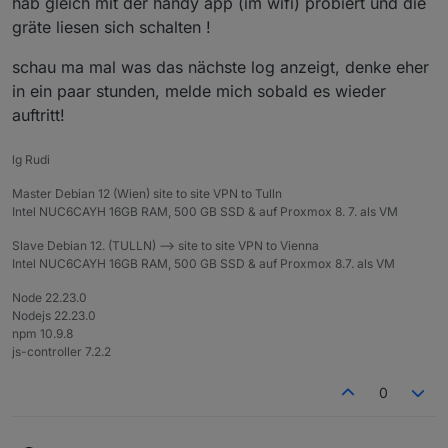
hab gleich mit der handy app (im wifi) probiert und die
gräte liesen sich schalten !
schau ma mal was das nächste log anzeigt, denke eher
in ein paar stunden, melde mich sobald es wieder
auftritt!
lg Rudi
Master Debian 12 (Wien) site to site VPN to Tulln
Intel NUC6CAYH 16GB RAM, 500 GB SSD & auf Proxmox 8. 7. als VM
Slave Debian 12. (TULLN) --> site to site VPN to Vienna
Intel NUC6CAYH 16GB RAM, 500 GB SSD & auf Proxmox 8.7. als VM
Node 22.23.0
Nodejs 22.23.0
npm 10.9.8
js-controller 7.2.2
0