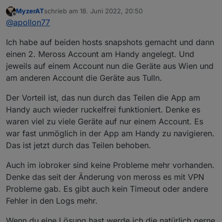
geändert hat ...
MyzerAT
schrieb am
18. Juni 2022, 20:50
Was Du mit Deinem Setup tun müsstest das quasi
zuletzt editiert von
Offline
@
apollon77
der eine Standort auf "Port 80 aller Geräte am
anderen Standort" zugreifen kann weiss ich nicht.
Am Ende ist Deine Idee mit den zwei getrennten
Ich habe auf beiden hosts snapshots gemacht und dann
Da kenne ich mich zu wenig mit VPN aus.
Meross Accounts - wenn das für dich bezüglich der
Mobil-App dann sinn macht - das einfachste ggf. Der
Aber am Ende ist da ja irgendwas ... gib mir mal noch
einen 2. Meross Account am Handy angelegt. Und
Lokale Modus hat den Vorteil das du zb auch die
bissl bevor Du was tust und wir schauen das es
jeweils auf einem Account nun die Geräte aus Wien und
Energieverbrauchsdaten öfter abholen könntest :-)
erstmal wieder tut bzw bei Reconnects der Adapter
am anderen Account die Geräte aus Tulln.
sich besser verhält. Dann kannste es immer noch
umbauen. Melde mich hier
Der Vorteil ist, das nun durch das Teilen die App am
Handy auch wieder ruckelfrei funktioniert. Denke es
waren viel zu viele Geräte auf nur einem Account. Es
war fast unmöglich in der App am Handy zu navigieren.
Das ist jetzt durch das Teilen behoben.
Auch im iobroker sind keine Probleme mehr vorhanden.
Denke das seit der Änderung von meross es mit VPN
Probleme gab. Es gibt auch kein Timeout oder andere
Fehler in den Logs mehr.
Wenn du eine Lösung hast werde ich die natürlich gerne