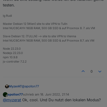
testen.
lg Rudi
Master Debian 12 (Wien) site to site VPN to Tulln
Intel NUC6CAYH 16GB RAM, 500 GB SSD & auf Proxmox 8. 7. als VM
Slave Debian 12. (TULLN) --> site to site VPN to Vienna
Intel NUC6CAYH 16GB RAM, 500 GB SSD & auf Proxmox 8.7. als VM
Node 22.23.0
Nodejs 22.23.0
npm 10.9.8
js-controller 7.2.2
0
@
apollon77
MyzerAT
apollon77
schrieb am
18. Juni 2022, 21:14
Ich habe auf beiden hosts snapshots gemacht und
zuletzt editiert von
Offline
@
myzerat
Ok, cool. Und Du nutzt den lokalen Modus?
dann einen 2. Meross Account am Handy angelegt.
Und jeweils auf einem Account nun die Geräte aus
Der Vorteil ist, das nun durch das Teilen die App am