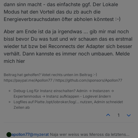
Handy gebunden.
Gerät für port 80 Freigeben ?
Bzw. Wie schaffe ich es das mein Host, ich denke du
dann sinn macht - das einfachste ggf. Der Lokale
meinst den Master in Wien mit den Meross Geräten
Modus hat den Vorteil das du zb auch die
in Tulln Lokal kommunizieren kann?
aber eine andere Idee!?
Energieverbrauchsdaten öfter abholen könntest :-)
Meinst würde es klappen, wenn ich eine neue
Meross Instanz anlegen (Meross.1) auf dem Master,
diese Instanz dann dem "slave" zuweise, einen
Aber am Ende ist da ja irgendwas ... gib mir mal noch
neuen Meross Account anlege und die Geräte von
bissl bevor Du was tust und wir schauen das es erstmal
Tulln dort registriere (diese aus dem Account und der
wieder tut bzw bei Reconnects der Adapter sich besser
Instanz Meross.0 vom Master in Wien entferne).
verhält. Dann kannste es immer noch umbauen. Melde
Natürlich müsste ich sämtliche scripte umändern,
aber wenn dies klappen würde, wäre es mir diese
mich hier
arbeite wert!
Beitrag hat geholfen? Votet rechts unten im Beitrag :-)
https://paypal.me/Apollon77 / https://github.com/sponsors/Apollon77
Debug-Log für Instanz einschalten? Admin -> Instanzen ->
Expertenmodus -> Instanz aufklappen - Loglevel ändern
Logfiles auf Platte /opt/iobroker/log/… nutzen, Admin schneidet
Zeilen ab
1
@
myzerat
Naja wer weiss was Meross da letztens
apollon77