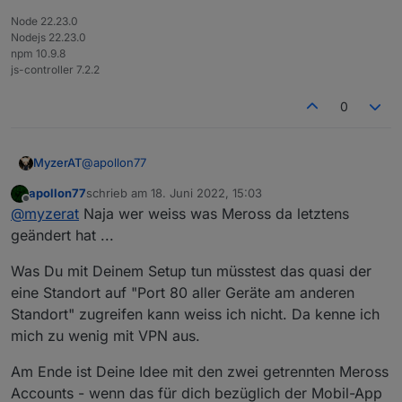
Node 22.23.0
Nodejs 22.23.0
npm 10.9.8
js-controller 7.2.2
0
@
apollon77
MyzerAT
apollon77
schrieb am
18. Juni 2022, 15:03
Danke für deine Analyse!
zuletzt editiert von
Offline
@
myzerat
Naja wer weiss was Meross da letztens
Was ich nicht verstehe, es hat 2 Jahre funktioniert
geändert hat ...
und ich habe ja nicht wirklich was geändert! Die
Probleme fingen einige Tage vor der Änderung
Wegen Port 80!
Was Du mit Deinem Setup tun müsstest das quasi der
seitens Meross an, wo sie dann den Login response
eine Standort auf "Port 80 aller Geräte am anderen
geändert hatten, wo du ja sofort die Version 1.10.5
Ich habe 2 Standorte, in Wien steht der Master und in
Standort" zugreifen kann weiss ich nicht. Da kenne ich
rausgebracht hattest. Auch habe ich versucht per
Tulln der Slave, beide laufen auf Proxmox auf einem
mich zu wenig mit VPN aus.
Proxmox auf einen früheren Snapshot
Intel Nuc. In Tulln am Proxmox ist ein OpenVPN Client
Alle Meross Geräte liegen aber in der Instanz
zurückzugehen wo es zu 100% noch keine Probleme
der sich mit meinem Router in Wien verbindet, damit
Meross.0 in Wien auch die Meross Geräte die ich in
gab, aber auch dort tritt das Problem auf.
Master und Slave kommunizieren können.
Tulln verwende. War auch 2 Jahre kein Problem.
Am Ende ist Deine Idee mit den zwei getrennten Meross
Wie meinst du das mit Port 80? Ich habe 18 Meross
Außerdem sind ja alle Geräte in der selben App am
Geräte in Tulln, kann aber auf der Fritzbox ja nur ein
Accounts - wenn das für dich bezüglich der Mobil-App