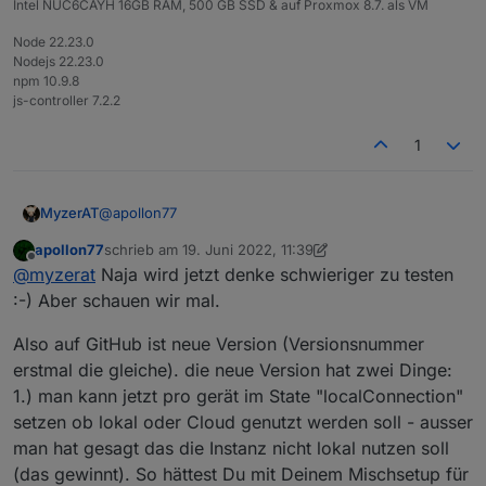
Intel NUC6CAYH 16GB RAM, 500 GB SSD & auf Proxmox 8.7. als VM
Node 22.23.0
Nodejs 22.23.0
npm 10.9.8
js-controller 7.2.2
1
@
apollon77
MyzerAT
apollon77
schrieb am
19. Juni 2022, 11:39
ja, lokaler Modus bei beiden Instanzen!
zuletzt editiert von apollon77
Offline
@
myzerat
Naja wird jetzt denke schwieriger zu testen
:-) Aber schauen wir mal.
Also auf GitHub ist neue Version (Versionsnummer
erstmal die gleiche). die neue Version hat zwei Dinge:
1.) man kann jetzt pro gerät im State "localConnection"
setzen ob lokal oder Cloud genutzt werden soll - ausser
man hat gesagt das die Instanz nicht lokal nutzen soll
(das gewinnt). So hättest Du mit Deinem Mischsetup für