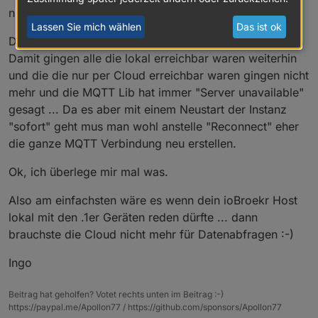
nicht erreichen konnte.
Lassen Sie mich wählen
Das ist ok
Dann um 1:56 flog die Cloud MQTT Connection weg ...
Damit gingen alle die lokal erreichbar waren weiterhin
und die die nur per Cloud erreichbar waren gingen nicht
mehr und die MQTT Lib hat immer "Server unavailable"
gesagt ... Da es aber mit einem Neustart der Instanz
"sofort" geht mus man wohl anstelle "Reconnect" eher
die ganze MQTT Verbindung neu erstellen.
Ok, ich überlege mir mal was.
Also am einfachsten wäre es wenn dein ioBroekr Host
lokal mit den .1er Geräten reden dürfte ... dann
brauchste die Cloud nicht mehr für Datenabfragen :-)
Ingo
Beitrag hat geholfen? Votet rechts unten im Beitrag :-)
https://paypal.me/Apollon77 / https://github.com/sponsors/Apollon77