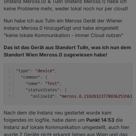
(Instanz Meross.0) & Tulln (Instanz Meross.1) habe ich
hättest Du mit Deinem Mischsetup für die entfernten
haben :-(
neuen version mal auf "voll Cloud" laufen lassen
Geräte einfach die lokale Verbindung abschalten
keine Probleme mehr, weder lokal noch nur per cloud!
kannst für 1-2 tage oder so ... vllt passierts ja wieder.
können
Danke. Aber auch gern melden wenn es generell tut
2.) Der Adapter versucht jetzt diesen "Server
... dann kann ich mal schauen das ich es release
Nun habe ich aus Tulln ein Meross Gerät der Wiener
unavailable" Fall zu erkennen und einen kompletten
Instanz Meross.0 hinzugefügt und habe eingestellt
Reinit der MQTT Verbindung zu machen ...
"keine lokale Kommunikation - immer Cloud nutzen"
Das ist das Gerät aus Standort Tulln, was ich nun dem
Standort Wien Meross.0 zugewiesen habe!
"type"
:
"device"
,
"common"
:
{
"name"
:
"Test"
,
"statusStates"
:
{
"onlineId"
:
"meross.0.21020323778036251h614
Nach dem die Instanz neu gestartet wurde kam
folgendes im logfile, habe dann um
Punkt 14:53
die
Instanz auf lokale Kommunikation umgestellt, auch hier
wurde 2 Geräte nicht erkannt (eines aus Wien und das