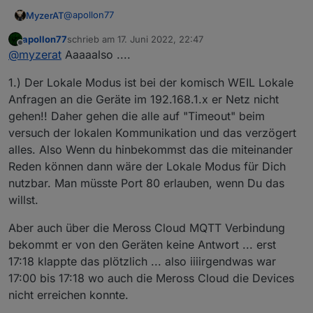
	2022-06-10 20:28:46.516	info	Device: 19
@
apollon77
MyzerAT
meross.0

	2022-06-10 20:28:46.516	info	Device: 20
apollon77
schrieb am
17. Juni 2022, 22:47
sorry hat etwas länger gedauert!
meross.0

zuletzt editiert von
Offline
@
myzerat
Aaaaalso ....
	2022-06-10 20:28:46.515	info	Device: 21
also, um ca. 17:03
iobroker.2022-06-12.rar
gestern
meross.0

1.) Der Lokale Modus ist bei der komisch WEIL Lokale
am Sonntag habe ich wie gewünscht, die Instanz "mit
	2022-06-10 20:28:46.515	info	Device: 18
lokaler Verbindung zuerst" gestartet. Es dauert dann
laut log
iobroker.2022-06-13.rar
hat die Instanz dann
meross.0

Anfragen an die Geräte im 192.168.1.x er Netz nicht
immer etwas bis alle Geräte erkannt werden.
um 1:56 früh einen absturz und erst als ich munter
	2022-06-10 20:28:46.514	info	Device: 18
gehen!! Daher gehen die alle auf "Timeout" beim
wurde und um ca. "2022-06-13 05:03:37.702" die
meross.0

hoffe das diese logs weiter helfen! DANKE
versuch der lokalen Kommunikation und das verzögert
instanz mehrmals neu startete funktionierte sie
	2022-06-10 20:28:46.513	info	Device: 19
alles. Also Wenn du hinbekommst das die miteinander
wieder!
meross.0

Reden können dann wäre der Lokale Modus für Dich
nutzbar. Man müsste Port 80 erlauben, wenn Du das
willst.
Aber auch über die Meross Cloud MQTT Verbindung
bekommt er von den Geräten keine Antwort ... erst
17:18 klappte das plötzlich ... also iiiirgendwas war
17:00 bis 17:18 wo auch die Meross Cloud die Devices
nicht erreichen konnte.