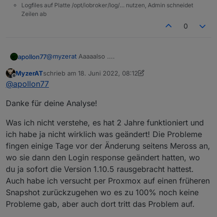
Logfiles auf Platte /opt/iobroker/log/… nutzen, Admin schneidet
Zeilen ab
0
@
myzerat
Aaaaalso ....
apollon77
MyzerAT
schrieb am
18. Juni 2022, 08:12
1.) Der Lokale Modus ist bei der komisch WEIL Lokale
zuletzt editiert von MyzerAT
Offline
@
apollon77
Anfragen an die Geräte im 192.168.1.x er Netz nicht
gehen!! Daher gehen die alle auf "Timeout" beim
Aber auch über die Meross Cloud MQTT Verbindung
Danke für deine Analyse!
versuch der lokalen Kommunikation und das
bekommt er von den Geräten keine Antwort ... erst
verzögert alles. Also Wenn du hinbekommst das die
17:18 klappte das plötzlich ... also iiiirgendwas war
Dann um 1:56 flog die Cloud MQTT Connection weg
miteinander Reden können dann wäre der Lokale
17:00 bis 17:18 wo auch die Meross Cloud die
... Damit gingen alle die lokal erreichbar waren
Was ich nicht verstehe, es hat 2 Jahre funktioniert und
Modus für Dich nutzbar. Man müsste Port 80
Devices nicht erreichen konnte.
weiterhin und die die nur per Cloud erreichbar
Ok, ich überlege mir mal was.
ich habe ja nicht wirklich was geändert! Die Probleme
erlauben, wenn Du das willst.
waren gingen nicht mehr und die MQTT Lib hat
fingen einige Tage vor der Änderung seitens Meross an,
immer "Server unavailable" gesagt ... Da es aber mit
Also am einfachsten wäre es wenn dein ioBroekr
wo sie dann den Login response geändert hatten, wo
einem Neustart der Instanz "sofort" geht mus man
Host lokal mit den .1er Geräten reden dürfte ... dann
wohl anstelle "Reconnect" eher die ganze MQTT
brauchste die Cloud nicht mehr für Datenabfragen
du ja sofort die Version 1.10.5 rausgebracht hattest.
Ingo
Verbindung neu erstellen.
:-)
Auch habe ich versucht per Proxmox auf einen früheren
Snapshot zurückzugehen wo es zu 100% noch keine
Probleme gab, aber auch dort tritt das Problem auf.