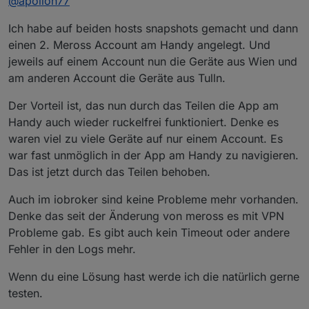
@
apollon77
der eine Standort auf "Port 80 aller Geräte am
anderen Standort" zugreifen kann weiss ich nicht.
Am Ende ist Deine Idee mit den zwei getrennten
Ich habe auf beiden hosts snapshots gemacht und dann
Da kenne ich mich zu wenig mit VPN aus.
Meross Accounts - wenn das für dich bezüglich der
Mobil-App dann sinn macht - das einfachste ggf. Der
Aber am Ende ist da ja irgendwas ... gib mir mal noch
einen 2. Meross Account am Handy angelegt. Und
Lokale Modus hat den Vorteil das du zb auch die
bissl bevor Du was tust und wir schauen das es
jeweils auf einem Account nun die Geräte aus Wien und
Energieverbrauchsdaten öfter abholen könntest :-)
erstmal wieder tut bzw bei Reconnects der Adapter
am anderen Account die Geräte aus Tulln.
sich besser verhält. Dann kannste es immer noch
umbauen. Melde mich hier
Der Vorteil ist, das nun durch das Teilen die App am
Handy auch wieder ruckelfrei funktioniert. Denke es
waren viel zu viele Geräte auf nur einem Account. Es
war fast unmöglich in der App am Handy zu navigieren.
Das ist jetzt durch das Teilen behoben.
Auch im iobroker sind keine Probleme mehr vorhanden.
Denke das seit der Änderung von meross es mit VPN
Probleme gab. Es gibt auch kein Timeout oder andere
Fehler in den Logs mehr.
Wenn du eine Lösung hast werde ich die natürlich gerne
testen.