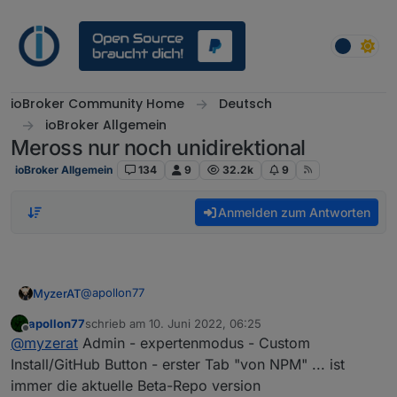
Weiter zum Inhalt
ioBroker Community Home
Deutsch
ioBroker Allgemein
Meross nur noch unidirektional
ioBroker Allgemein
134
9
32.2k
9
Anmelden zum Antworten
@
apollon77
MyzerAT
apollon77
schrieb am
10. Juni 2022, 06:25
Sorry für meine Unwissenheit, aber wie komme ich
zuletzt editiert von
Offline
@
myzerat
Admin - expertenmodus - Custom
auf die 1.11.0 ohne Github, thx
Install/GitHub Button - erster Tab "von NPM" ... ist
immer die aktuelle Beta-Repo version