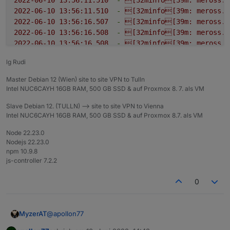
2022-06-10 13:56:11.510
-
[32minfo[39m:
meross.0
2022-06-10 13:56:16.507
-
[32minfo[39m:
meross.0
2022-06-10 13:56:16.508
-
[32minfo[39m:
meross.0
2022-06-10 13:56:16.508
-
[32minfo[39m:
meross.0
2022-06-10 13:56:16.509
-
[32minfo[39m:
meross.0
lg Rudi
2022-06-10 13:56:16.509
-
[32minfo[39m:
meross.0
2022-06-10 13:56:16.509
-
[32minfo[39m:
meross.0
Master Debian 12 (Wien) site to site VPN to Tulln
2022-06-10 13:56:16.509
-
[32minfo[39m:
meross.0
Intel NUC6CAYH 16GB RAM, 500 GB SSD & auf Proxmox 8. 7. als VM
2022-06-10 13:56:16.509
-
[32minfo[39m:
meross.0
Slave Debian 12. (TULLN) --> site to site VPN to Vienna
2022-06-10 13:56:16.510
-
[32minfo[39m:
meross.0
Intel NUC6CAYH 16GB RAM, 500 GB SSD & auf Proxmox 8.7. als VM
2022-06-10 13:56:16.510
-
[32minfo[39m:
meross.0
2022-06-10 13:56:16.510
-
[32minfo[39m:
meross.0
Node 22.23.0
2022-06-10 13:56:16.510
-
[32minfo[39m:
meross.0
Nodejs 22.23.0
2022-06-10 13:56:16.510
-
[32minfo[39m:
meross.0
npm 10.9.8
js-controller 7.2.2
2022-06-10 13:56:16.510
-
[32minfo[39m:
meross.0
2022-06-10 13:56:16.511
-
[32minfo[39m:
meross.0
0
2022-06-10 13:56:16.746
-
[32minfo[39m:
meross.0
2022-06-10 13:56:16.747
-
[32minfo[39m:
meross.0
2022-06-10 13:56:16.747
-
[32minfo[39m:
meross.0
@
apollon77
MyzerAT
2022-06-10 13:56:16.747
-
[32minfo[39m:
meross.0
2022-06-10 13:56:16.748
-
[32minfo[39m:
meross.0