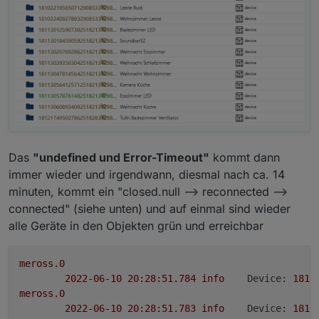
meross.0
2022-06-10 20:14:12.114	
info
Can not get 
meross.0
2022-06-10 20:14:12.113	
warn
Can not get 
meross.0
2022-06-10 20:14:12.113	
info
Can not get 
meross.0
2022-06-10 20:14:12.112	
warn
Can not get 
meross.0
2022-06-10 20:14:12.112	
info
Can not get 
Das
"undefined und Error-Timeout"
kommt dann
meross.0
2022-06-10 20:14:12.110	
warn
Can not get 
immer wieder und irgendwann, diesmal nach ca. 14
meross.0
minuten, kommt ein "closed.null --> reconnected -->
2022-06-10 20:14:12.110	
info
Can not get 
connected" (siehe unten) und auf einmal sind wieder
meross.0
alle Geräte in den Objekten grün und erreichbar
2022-06-10 20:14:12.109	
warn
Can not get 
meross.0
2022-06-10 20:14:12.109	
info
Can not get 
meross.0
meross.0
2022-06-10 20:28:51.784	
info
Device:
1811
2022-06-10 20:14:12.108	
warn
Can not get 
meross.0
meross.0
2022-06-10 20:28:51.783	
info
Device:
1811