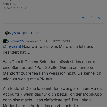
npm 10.9.8
js-controller 7.2.2
0
@
apollon77
MyzerAT
apollon77
schrieb am
18. Juni 2022, 15:03
Danke für deine Analyse!
zuletzt editiert von
Offline
@
myzerat
Naja wer weiss was Meross da letztens
Was ich nicht verstehe, es hat 2 Jahre funktioniert
geändert hat ...
und ich habe ja nicht wirklich was geändert! Die
Probleme fingen einige Tage vor der Änderung
Wegen Port 80!
Was Du mit Deinem Setup tun müsstest das quasi der
seitens Meross an, wo sie dann den Login response
eine Standort auf "Port 80 aller Geräte am anderen
geändert hatten, wo du ja sofort die Version 1.10.5
Ich habe 2 Standorte, in Wien steht der Master und in
Standort" zugreifen kann weiss ich nicht. Da kenne ich
rausgebracht hattest. Auch habe ich versucht per
Tulln der Slave, beide laufen auf Proxmox auf einem
mich zu wenig mit VPN aus.
Proxmox auf einen früheren Snapshot
Intel Nuc. In Tulln am Proxmox ist ein OpenVPN Client
Alle Meross Geräte liegen aber in der Instanz
zurückzugehen wo es zu 100% noch keine Probleme
der sich mit meinem Router in Wien verbindet, damit
Meross.0 in Wien auch die Meross Geräte die ich in
gab, aber auch dort tritt das Problem auf.
Master und Slave kommunizieren können.
Tulln verwende. War auch 2 Jahre kein Problem.
Am Ende ist Deine Idee mit den zwei getrennten Meross
Wie meinst du das mit Port 80? Ich habe 18 Meross
Außerdem sind ja alle Geräte in der selben App am
Geräte in Tulln, kann aber auf der Fritzbox ja nur ein
Accounts - wenn das für dich bezüglich der Mobil-App
Handy gebunden.
Gerät für port 80 Freigeben ?
Bzw. Wie schaffe ich es das mein Host, ich denke du
dann sinn macht - das einfachste ggf. Der Lokale
meinst den Master in Wien mit den Meross Geräten
Modus hat den Vorteil das du zb auch die
in Tulln Lokal kommunizieren kann?
aber eine andere Idee!?