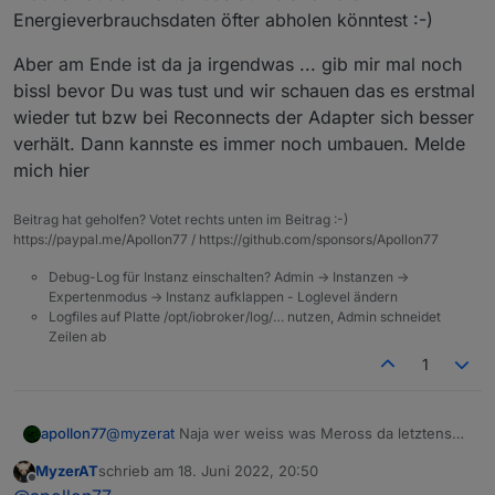
Energieverbrauchsdaten öfter abholen könntest :-)
Meinst würde es klappen, wenn ich eine neue
Meross Instanz anlegen (Meross.1) auf dem Master,
diese Instanz dann dem "slave" zuweise, einen
Aber am Ende ist da ja irgendwas ... gib mir mal noch
neuen Meross Account anlege und die Geräte von
bissl bevor Du was tust und wir schauen das es erstmal
Tulln dort registriere (diese aus dem Account und der
wieder tut bzw bei Reconnects der Adapter sich besser
Instanz Meross.0 vom Master in Wien entferne).
verhält. Dann kannste es immer noch umbauen. Melde
Natürlich müsste ich sämtliche scripte umändern,
aber wenn dies klappen würde, wäre es mir diese
mich hier
arbeite wert!
Beitrag hat geholfen? Votet rechts unten im Beitrag :-)
https://paypal.me/Apollon77 / https://github.com/sponsors/Apollon77
Debug-Log für Instanz einschalten? Admin -> Instanzen ->
Expertenmodus -> Instanz aufklappen - Loglevel ändern
Logfiles auf Platte /opt/iobroker/log/… nutzen, Admin schneidet
Zeilen ab
1
@
myzerat
Naja wer weiss was Meross da letztens
apollon77
geändert hat ...
MyzerAT
schrieb am
18. Juni 2022, 20:50
Was Du mit Deinem Setup tun müsstest das quasi
zuletzt editiert von
Offline