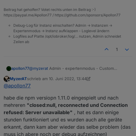
Beitrag hat geholfen? Votet rechts unten im Beitrag :-)
https://paypal.me/Apollon77 / https://github.com/sponsors/Apollon77
Debug-Log für Instanz einschalten? Admin -> Instanzen ->
Expertenmodus -> Instanz aufklappen - Loglevel ändern
Logfiles auf Platte /opt/iobroker/log/… nutzen, Admin schneidet
Zeilen ab
1
apollon77
@
myzerat
Admin - expertenmodus - Custom
Install/GitHub Button - erster Tab "von NPM" ... ist
MyzerAT
schrieb am
10. Juni 2022, 13:44
immer die aktuelle Beta-Repo version
zuletzt editiert von MyzerAT
6. Okt. 2022, 16:20
Offline
@
apollon77
habe die npm versiopn 1.11.0 eingespielt und nach
mehreren
"closed:null, reconnected und Connection
refused: Server unavailable"
, hat es dann einige
stunden funktioniert und es wurden auch alle geräte
erkannt, dann kam aber wieder das selbe problem (das
muss ich abere noch per debug aufzeichnen)