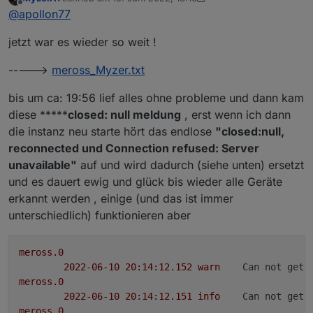
zuletzt editiert von MyzerAT
6. Okt. 2022, 20:46
2022-06-10 13:56:16.752  - [32minfo[39m: m
Offline
@
apollon77
2022-06-10 13:56:16.752  - [32minfo[39m: m
2022-06-10 13:56:16.752  - [32minfo[39m: m
jetzt war es wieder so weit !
----->
meross_Myzer.txt
bis um ca: 19:56 lief alles ohne probleme und dann kam
diese *****
closed: null meldung
, erst wenn ich dann
die instanz neu starte hört das endlose
"closed:null,
reconnected und Connection refused: Server
unavailable"
auf und wird dadurch (siehe unten) ersetzt
und es dauert ewig und glück bis wieder alle Geräte
erkannt werden , einige (und das ist immer
unterschiedlich) funktionieren aber
meross.0
2022-06-10 20:14:12.152	
warn
Can not get 
meross.0
2022-06-10 20:14:12.151	
info
Can not get 
meross.0