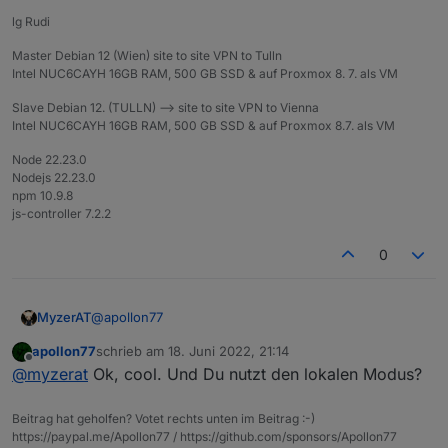
lg Rudi
Master Debian 12 (Wien) site to site VPN to Tulln
Intel NUC6CAYH 16GB RAM, 500 GB SSD & auf Proxmox 8. 7. als VM
Slave Debian 12. (TULLN) --> site to site VPN to Vienna
Intel NUC6CAYH 16GB RAM, 500 GB SSD & auf Proxmox 8.7. als VM
Node 22.23.0
Nodejs 22.23.0
npm 10.9.8
js-controller 7.2.2
0
@
apollon77
MyzerAT
apollon77
schrieb am
18. Juni 2022, 21:14
Ich habe auf beiden hosts snapshots gemacht und
zuletzt editiert von
Offline
@
myzerat
Ok, cool. Und Du nutzt den lokalen Modus?
dann einen 2. Meross Account am Handy angelegt.
Und jeweils auf einem Account nun die Geräte aus
Der Vorteil ist, das nun durch das Teilen die App am
Wien und am anderen Account die Geräte aus Tulln.
Handy auch wieder ruckelfrei funktioniert. Denke es
Beitrag hat geholfen? Votet rechts unten im Beitrag :-)
waren viel zu viele Geräte auf nur einem Account. Es
Auch im iobroker sind keine Probleme mehr
https://paypal.me/Apollon77 / https://github.com/sponsors/Apollon77