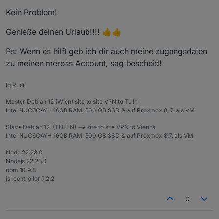
meross.0

Kein Problem!
	2022-06-10 20:28:46.521	info	Device: 19
meross.0

Genieße deinen Urlaub!!!! 👍👍
	2022-06-10 20:28:46.521	info	Device: 18
meross.0

Ps: Wenn es hilft geb ich dir auch meine zugangsdaten
	2022-06-10 20:28:46.520	info	Device: 19
zu meinen meross Account, sag bescheid!
meross.0

	2022-06-10 20:28:46.520	info	Device: 18
meross.0

lg Rudi
	2022-06-10 20:28:46.520	info	Device: 19
meross.0

Master Debian 12 (Wien) site to site VPN to Tulln
	2022-06-10 20:28:46.519	info	Device: 19
Intel NUC6CAYH 16GB RAM, 500 GB SSD & auf Proxmox 8. 7. als VM
meross.0

Slave Debian 12. (TULLN) --> site to site VPN to Vienna
	2022-06-10 20:28:46.519	info	Device: 18
Intel NUC6CAYH 16GB RAM, 500 GB SSD & auf Proxmox 8.7. als VM
meross.0

	2022-06-10 20:28:46.518	info	Device: 20
Node 22.23.0
meross.0

Nodejs 22.23.0
	2022-06-10 20:28:46.518	info	Device: 20
npm 10.9.8
meross.0

js-controller 7.2.2
	2022-06-10 20:28:46.518	info	Device: 20
meross.0

0
	2022-06-10 20:28:46.517	info	Device: 19
meross.0
