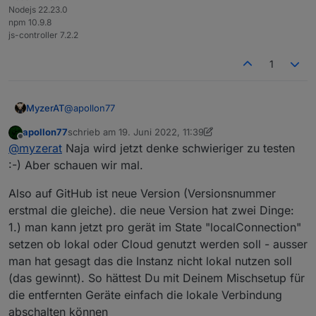
Nodejs 22.23.0
npm 10.9.8
js-controller 7.2.2
1
@
apollon77
MyzerAT
apollon77
schrieb am
19. Juni 2022, 11:39
ja, lokaler Modus bei beiden Instanzen!
zuletzt editiert von apollon77
Offline
@
myzerat
Naja wird jetzt denke schwieriger zu testen
:-) Aber schauen wir mal.
Also auf GitHub ist neue Version (Versionsnummer
erstmal die gleiche). die neue Version hat zwei Dinge:
1.) man kann jetzt pro gerät im State "localConnection"
setzen ob lokal oder Cloud genutzt werden soll - ausser
man hat gesagt das die Instanz nicht lokal nutzen soll
(das gewinnt). So hättest Du mit Deinem Mischsetup für
die entfernten Geräte einfach die lokale Verbindung
abschalten können