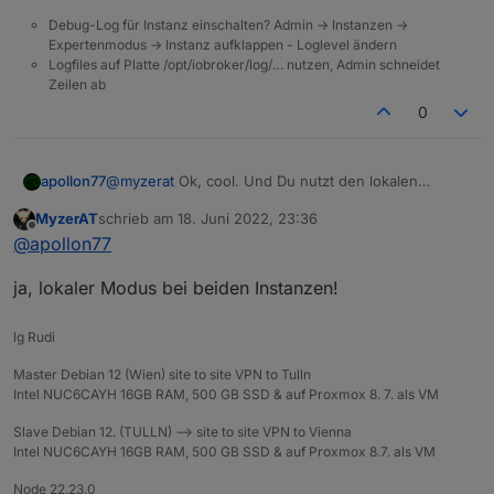
war fast unmöglich in der App am Handy zu
vorhanden. Denke das seit der Änderung von meross
navigieren. Das ist jetzt durch das Teilen behoben.
es mit VPN Probleme gab. Es gibt auch kein Timeout
Debug-Log für Instanz einschalten? Admin -> Instanzen ->
Wenn du eine Lösung hast werde ich die natürlich
Expertenmodus -> Instanz aufklappen - Loglevel ändern
oder andere Fehler in den Logs mehr.
gerne testen.
Logfiles auf Platte /opt/iobroker/log/… nutzen, Admin schneidet
Zeilen ab
0
apollon77
@
myzerat
Ok, cool. Und Du nutzt den lokalen
Modus?
MyzerAT
schrieb am
18. Juni 2022, 23:36
zuletzt editiert von
Offline
@
apollon77
ja, lokaler Modus bei beiden Instanzen!
lg Rudi
Master Debian 12 (Wien) site to site VPN to Tulln
Intel NUC6CAYH 16GB RAM, 500 GB SSD & auf Proxmox 8. 7. als VM
Slave Debian 12. (TULLN) --> site to site VPN to Vienna
Intel NUC6CAYH 16GB RAM, 500 GB SSD & auf Proxmox 8.7. als VM
Node 22.23.0