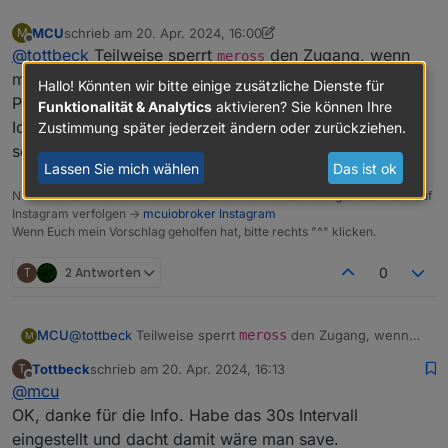
"loglevel"
:
"warn"
,
"type"
:
"iot-systems"
,
MCU
schrieb am
20. Apr. 2024, 16:00
M
zuletzt editiert von MCU
"stopTimeout"
:
5000
,
Offline
@
tottbeck
Teilweise sperrt
den Zugang, wenn
meross
"compact"
:
true
,
man zu oft Daten abgeholt hat, oder evtl. bei anderen
Hallo! Könnten wir bitte einige zusätzliche Dienste für
"connectionType"
:
"cloud"
,
Problemen (oft nacheinander Anmelden).
Funktionalität & Analytics
aktivieren? Sie können Ihre
"dataSource"
:
"push"
,
Ich würde den Adapter mal 1 Tag (also 24h) offline
Zustimmung später jederzeit ändern oder zurückziehen.
"tier"
:
2
,
"dependencies"
:
[
setzen und dann erst nochmal starten.
Lassen Sie mich wählen
Das ist ok
{
"js-controller"
:
">=2.0.0"
NUC i7 64GB mit Proxmox ----
Jarvis Infos
Aktualisierungen der Doku auf
}
Instagram verfolgen ->
mcuiobroker Instagram
Wenn Euch mein Vorschlag geholfen hat, bitte rechts "^" klicken.
]
,
"plugins"
:
{
T
2 Antworten
0
"sentry"
:
{
"dsn"
:
"https://4e753a8ae86d4ff89cb9ceda
"pathWhitelist"
:
[
MCU
@
tottbeck
Teilweise sperrt
meross
den Zugang, wenn
"@apollon"
,
M
man zu oft Daten abgeholt hat, oder evtl. bei anderen
"meross-cloud"
Tottbeck
schrieb am
20. Apr. 2024, 16:13
T
Problemen (oft nacheinander Anmelden).
zuletzt editiert von
]
Offline
@
mcu
Ich würde den Adapter mal 1 Tag (also 24h) offline
}
setzen und dann erst nochmal starten.
OK, danke für die Info. Habe das 30s Intervall
}
,
eingestellt und dacht damit wäre man save.
"installedFrom"
:
"iobroker.meross@1.17.0"
,