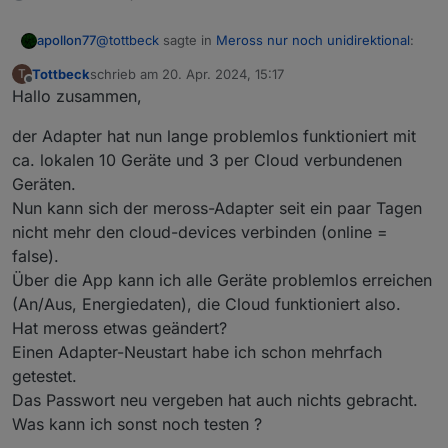
@
tottbeck
sagte in
Meross nur noch unidirektional
:
apollon77
Tottbeck
schrieb am
20. Apr. 2024, 15:17
T
zuletzt editiert von
Offline
Hallo zusammen,
Ist das ein bekanntes Problem ?
der Adapter hat nun lange problemlos funktioniert mit
Ne, die zwei sollten sich an sich auch nicht in die
ca. lokalen 10 Geräte und 3 per Cloud verbundenen
quere kommen.
Geräten.
Nun kann sich der meross-Adapter seit ein paar Tagen
nicht mehr den cloud-devices verbinden (online =
false).
Über die App kann ich alle Geräte problemlos erreichen
(An/Aus, Energiedaten), die Cloud funktioniert also.
Hat meross etwas geändert?
Einen Adapter-Neustart habe ich schon mehrfach
getestet.
Das Passwort neu vergeben hat auch nichts gebracht.
Was kann ich sonst noch testen ?