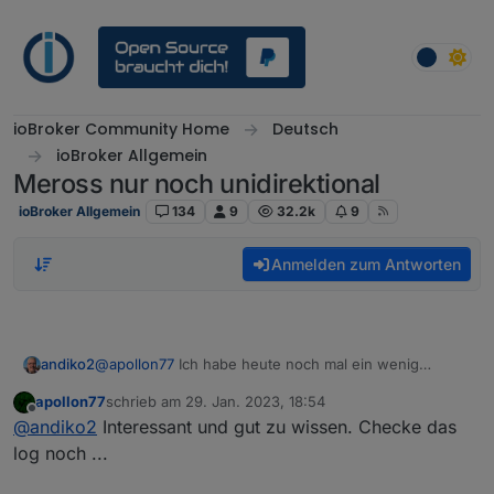
Weiter zum Inhalt
ioBroker Community Home
Deutsch
ioBroker Allgemein
Meross nur noch unidirektional
ioBroker Allgemein
134
9
32.2k
9
Anmelden zum Antworten
andiko2
@
apollon77
Ich habe heute noch mal ein wenig
getestet und probiert. Kommpletter neustart vom Host
apollon77
schrieb am
29. Jan. 2023, 18:54
und IoBroker ohne erfolg. Dann Meross von Github
zuletzt editiert von
Offline
@
andiko2
Interessant und gut zu wissen. Checke das
getestet ohne erfolg. Wieder zurück auf die aktuelle
Version und immer noch die ständigen Neustarts und
log noch ...
die damit verbundene unterbrechung der
verfügbarkeit der Steckdosen. Als letztes habe ich