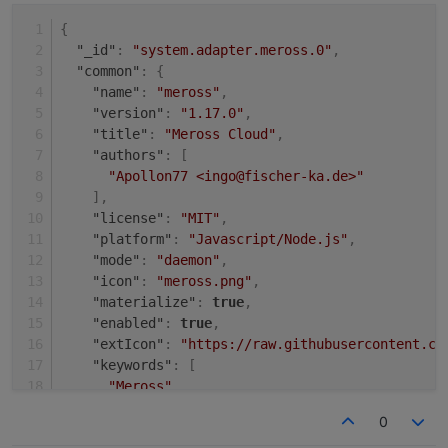
{
"_id"
:
"system.adapter.meross.0"
,
"common"
:
{
"name"
:
"meross"
,
"version"
:
"1.17.0"
,
"title"
:
"Meross Cloud"
,
"authors"
:
[
"Apollon77 <ingo@fischer-ka.de>"
]
,
"license"
:
"MIT"
,
"platform"
:
"Javascript/Node.js"
,
"mode"
:
"daemon"
,
"icon"
:
"meross.png"
,
"materialize"
:
true
,
"enabled"
:
true
,
"extIcon"
:
"https://raw.githubusercontent.co
"keywords"
:
[
"Meross"
]
,
0
"readme"
:
"https://github.com/Apollon77/ioBr