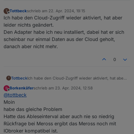
Tottbeck
schrieb am
22. Apr. 2024, 19:15
T
zuletzt editiert von
Offline
Ich habe den Cloud-Zugriff wieder aktiviert, hat aber
leider nichts geändert.
Den Adapter habe ich neu installiert, dabei hat er sich
scheinbar nur einmal Daten aus der Cloud geholt,
danach aber nicht mehr.
0
Tottbeck
Ich habe den Cloud-Zugriff wieder aktiviert, hat aber
T
leider nichts geändert.
Borkenkäfer
schrieb am
23. Apr. 2024, 12:58
B
Den Adapter habe ich neu installiert, dabei hat er sich
zuletzt editiert von
Offline
@
tottbeck
scheinbar nur einmal Daten aus der Cloud geholt,
danach aber nicht mehr.
Moin
habe das gleiche Problem
Hatte das Ableseinterval aber auch nie so niedrig
Rückfrage bei Meross ergibt das Meross noch mit
IObroker kompatibel ist.