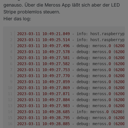
genauso. Über die Meross App läßt sich aber der LED
Stripe problemlos steuern.
Hier das log:
2023
-
03
-
11
10
:
49
:
21.849
 - info: host.raspberrypi
2023
-
03
-
11
10
:
49
:
25.514
 - info: host.raspberrypi
2023
-
03
-
11
10
:
49
:
27.496
 - debug: meross.
0
 (
6200
)
2023
-
03
-
11
10
:
49
:
27.578
 - debug: meross.
0
 (
6200
)
2023
-
03
-
11
10
:
49
:
27.581
 - debug: meross.
0
 (
6200
)
2023
-
03
-
11
10
:
49
:
27.582
 - debug: meross.
0
 (
6200
)
2023
-
03
-
11
10
:
49
:
27.753
 - debug: meross.
0
 (
6200
)
2023
-
03
-
11
10
:
49
:
27.770
 - debug: meross.
0
 (
6200
)
2023
-
03
-
11
10
:
49
:
27.859
 - debug: meross.
0
 (
6200
)
2023
-
03
-
11
10
:
49
:
27.869
 - debug: meross.
0
 (
6200
)
2023
-
03
-
11
10
:
49
:
27.871
 - debug: meross.
0
 (
6200
)
2023
-
03
-
11
10
:
49
:
27.884
 - debug: meross.
0
 (
6200
)
2023
-
03
-
11
10
:
49
:
27.983
 - debug: meross.
0
 (
6200
)
2023
-
03
-
11
10
:
49
:
28.685
 - info: meross.
0
 (
6200
) 
2023
-
03
-
11
10
:
49
:
28.795
 - debug: meross.
0
 (
6200
)
2023
-
03
-
11
10
:
49
:
28.885
 - debug: meross.
0
 (
6200
)