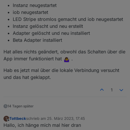
Instanz neugestartet
iob neugestartet
LED Stripe stromlos gemacht und iob neugestartet
Instanz gelöscht und neu erstellt
Adapter gelöscht und neu installiert
Beta Adapter installiert
Hat alles nichts geändert, obwohl das Schalten über die
App immer funktioniert hat
.
Hab es jetzt mal über die lokale Verbindung versucht
und das hat geklappt.
1
14 Tagen später
Tottbeck
schrieb am
25. März 2023, 17:45
T
zuletzt editiert von
Offline
Hallo, ich hänge mich mal hier dran