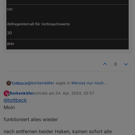
0
@
borkenkäfer
sagte in
Meross nur noch
Tottbeck
T
unidirektional
:
Borkenkäfer
schrieb am
24. Apr. 2024, 05:57
B
zuletzt editiert von
Offline
@
tottbeck
@
tottbeck
hast du den Adapter neu gestartet?
Moin
Ja, mehrfach. Auch neu installiert. Hat aber nichts
geholfen, erst nach 12 Stunden kamen plötzlich
funktioniert alles wieder
wieder Daten.
Beide Checkboxen nicht ausgewählt.
nach entfernen beider Haken, kamen sofort alle