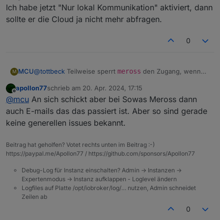
Ich habe jetzt "Nur lokal Kommunikation" aktiviert, dann
"installedVersion"
:
"1.17.0"
,
"host"
:
"Raspi4"
sollte er die Cloud ja nicht mehr abfragen.
}
,
"native"
:
{
0
"user"
:
"xx"
,
"password"
:
"yy"
,
"mfaCode"
:
""
,
MCU
@
tottbeck
Teilweise sperrt
meross
den Zugang, wenn
M
"noDirectLocalCommunication"
:
false
,
man zu oft Daten abgeholt hat, oder evtl. bei anderen
apollon77
schrieb am
20. Apr. 2024, 17:15
Problemen (oft nacheinander Anmelden).
"onlyLocalCommunicationToQueryData"
:
false
,
zuletzt editiert von
Offline
@
mcu
An sich schickt aber bei Sowas Meross dann
Ich würde den Adapter mal 1 Tag (also 24h) offline
"electricityPollingInterval"
:
"30"
,
setzen und dann erst nochmal starten.
auch E-mails das das passiert ist. Aber so sind gerade
"consumptionPollingInterval"
:
"30"
,
"electricityPollingIntervalReChecked"
:
true
keine generellen issues bekannt.
}
}
Beitrag hat geholfen? Votet rechts unten im Beitrag :-)
https://paypal.me/Apollon77 / https://github.com/sponsors/Apollon77
Debug-Log für Instanz einschalten? Admin -> Instanzen ->
Expertenmodus -> Instanz aufklappen - Loglevel ändern
Logfiles auf Platte /opt/iobroker/log/… nutzen, Admin schneidet
Zeilen ab
0