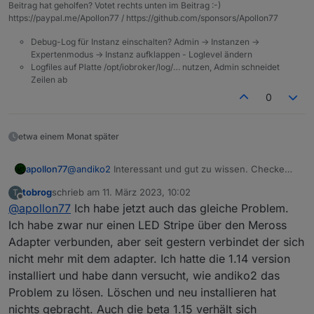
Beitrag hat geholfen? Votet rechts unten im Beitrag :-)
mich dazu durchgerungen, den Adapter kommplett zu
https://paypal.me/Apollon77 / https://github.com/sponsors/Apollon77
deinstallieren. Dann habe ich ihn neu installiert und
seid dem läuft er ohne die ständigen Neustarts. Läuft
Debug-Log für Instanz einschalten? Admin -> Instanzen ->
jetzt schon über 2 Stunden ohne Unterbrechung.
Expertenmodus -> Instanz aufklappen - Loglevel ändern
Eingestellt auf Lokal. Ich werde das beobachten. Wie
Logfiles auf Platte /opt/iobroker/log/… nutzen, Admin schneidet
es aussieht scheint wieder alles in Ordnung zu sein.
Zeilen ab
Sollten doch noch mal diese Neustarts auftauchen
0
melde ich mich noch mal.
etwa einem Monat später
apollon77
@
andiko2
Interessant und gut zu wissen. Checke
das log noch ...
tobrog
schrieb am
11. März 2023, 10:02
T
zuletzt editiert von
Offline
@
apollon77
Ich habe jetzt auch das gleiche Problem.
Ich habe zwar nur einen LED Stripe über den Meross
Adapter verbunden, aber seit gestern verbindet der sich
nicht mehr mit dem adapter. Ich hatte die 1.14 version
installiert und habe dann versucht, wie andiko2 das
Problem zu lösen. Löschen und neu installieren hat
nichts gebracht. Auch die beta 1.15 verhält sich