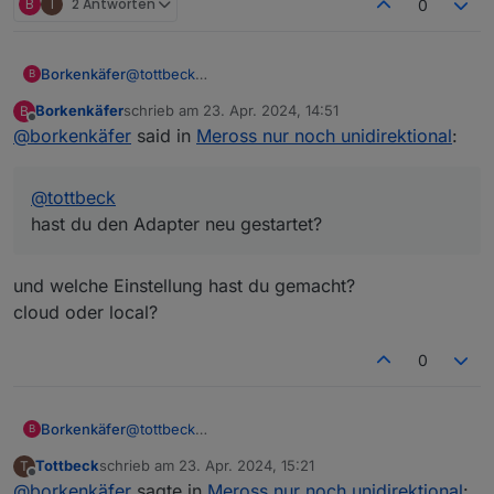
B
T
2 Antworten
0
Borkenkäfer
@
tottbeck
B
hast du den Adapter neu gestartet?
Borkenkäfer
schrieb am
23. Apr. 2024, 14:51
B
zuletzt editiert von
Offline
@
borkenkäfer
said in
Meross nur noch unidirektional
:
@
tottbeck
hast du den Adapter neu gestartet?
und welche Einstellung hast du gemacht?
cloud oder local?
0
Borkenkäfer
@
tottbeck
B
hast du den Adapter neu gestartet?
Tottbeck
schrieb am
23. Apr. 2024, 15:21
T
zuletzt editiert von
Offline
@
borkenkäfer
sagte in
Meross nur noch unidirektional
: