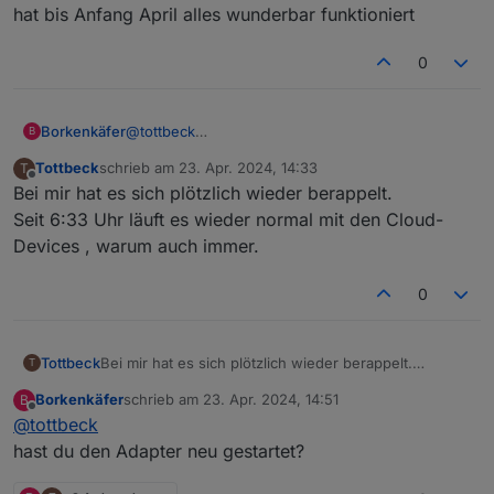
hat bis Anfang April alles wunderbar funktioniert
0
Borkenkäfer
@
tottbeck
B
Moin
Tottbeck
schrieb am
23. Apr. 2024, 14:33
T
habe das gleiche Problem
zuletzt editiert von
Offline
Bei mir hat es sich plötzlich wieder berappelt.
Hatte das Ableseinterval aber auch nie so niedrig
Rückfrage bei Meross ergibt das Meross noch mit
Seit 6:33 Uhr läuft es wieder normal mit den Cloud-
IObroker kompatibel ist.
Devices , warum auch immer.
hat bis Anfang April alles wunderbar funktioniert
0
Tottbeck
Bei mir hat es sich plötzlich wieder berappelt.
T
Seit 6:33 Uhr läuft es wieder normal mit den Cloud-
Borkenkäfer
schrieb am
23. Apr. 2024, 14:51
B
Devices , warum auch immer.
zuletzt editiert von
Offline
@
tottbeck
hast du den Adapter neu gestartet?