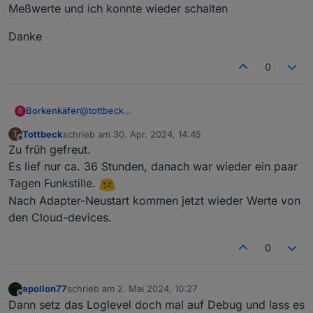
Meßwerte und ich konnte wieder schalten
Danke
0
@
tottbeck
Borkenkäfer
B
Moin
Tottbeck
schrieb am
30. Apr. 2024, 14:45
T
funktioniert alles wieder
zuletzt editiert von
Offline
Zu früh gefreut.
nach entfernen beider Haken, kamen sofort alle
Es lief nur ca. 36 Stunden, danach war wieder ein paar
Meßwerte und ich konnte wieder schalten
Tagen Funkstille.
Danke
Nach Adapter-Neustart kommen jetzt wieder Werte von
den Cloud-devices.
0
apollon77
schrieb am
2. Mai 2024, 10:27
zuletzt editiert von
Offline
Dann setz das Loglevel doch mal auf Debug und lass es