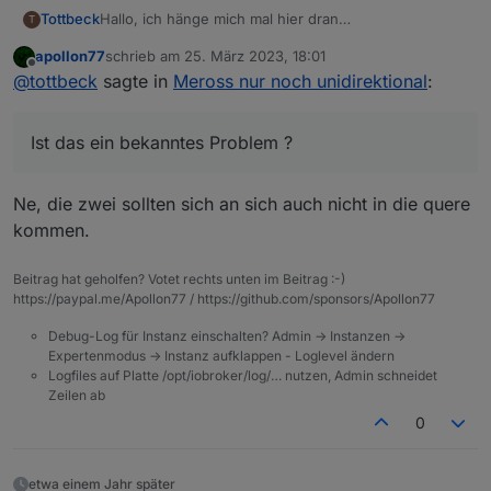
Hallo, ich hänge mich mal hier dran
Tottbeck
T
Ich nutze den meross-Adapter v1.14.0 mit einem
apollon77
schrieb am
25. März 2023, 18:01
Dutzend SmartPlugs Typ mss310. Es funktioniert auf
Kleine Anmerkung: Das der Log zugeballert wird,
zuletzt editiert von
Offline
@
tottbeck
sagte in
Meross nur noch unidirektional
:
dem iobroker auch alles ohne Probleme.
wenn eine Steckdose mal nicht erreichbar ist, könnte
In den merross-App habe ich ein paar Routinen für
man evtl noch optimieren.
Ein-und Ausschaltzeitpunkte angelegt. Allerdings
Ist das ein bekanntes Problem ?
werden die nicht ausgeführt. Es wird in der App
sogar der nächste Ein- oder Ausschaltzeitpunkt
angezeigt aber es passiert dann nichts. Ein cronJob
Ne, die zwei sollten sich an sich auch nicht in die quere
im iobroker funktioniert hingegen. Der Smartplug ist
nicht lokal, also nur per cloud erreichbar.
kommen.
Ist das ein bekanntes Problem ?
Kann der meross-Adapter das beeinflussen ?
Beitrag hat geholfen? Votet rechts unten im Beitrag :-)
https://paypal.me/Apollon77 / https://github.com/sponsors/Apollon77
Debug-Log für Instanz einschalten? Admin -> Instanzen ->
Expertenmodus -> Instanz aufklappen - Loglevel ändern
Logfiles auf Platte /opt/iobroker/log/… nutzen, Admin schneidet
Zeilen ab
0
etwa einem Jahr später