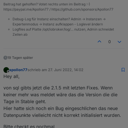
Beitrag hat geholfen? Votet rechts unten im Beitrag :-)
https://paypal.me/Apollon77 / https://github.com/sponsors/Apollon77
Debug-Log für Instanz einschalten? Admin -> Instanzen ->
Expertenmodus -> Instanz aufklappen - Loglevel ändern
Logfiles auf Platte /opt/iobroker/log/… nutzen, Admin schneidet
Zeilen ab
0
19 Tagen später
apollon77
schrieb am
27. Juni 2022, 14:02
zuletzt editiert von
Offline
Hey all,
von sql gibts jetzt die 2.1.5 mit letzten Fixes. Wenn
keiner mehr was meldet wäre das die Version die die
Tage in Stable geht.
Hier hatte sich noch ein Bug eingeschlichen das neue
Datenpunkte vielleicht nicht korrekt initialisiert wurden.
Bitte checkt es nochmal