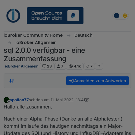
Weiter zum Inhalt
ioBroker Community Home
Deutsch
ioBroker Allgemein
sql 2.0.0 verfügbar - eine
Zusammenfassung
ioBroker Allgemein
23
7
4.1k
7
Anmelden zum Antworten
apollon77
schrieb am
11. Mai 2022, 13:41
zuletzt editiert von apollon77
5. Nov. 2022, 15:49
Offline
Hallo alle zusammen,
Nach einer Alpha-Phase (Danke an alle Alphatester!)
kommt im laufe des heutigen nachmittags ein Major-
Update des SQL(und History und InfluxDB)-Adapters ins