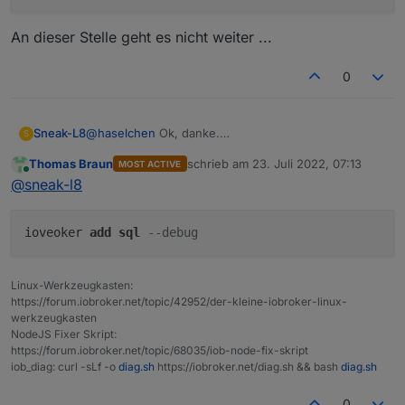
An dieser Stelle geht es nicht weiter ...
0
@
haselchen
Ok, danke.
Sneak-L8
S
Ich probiere es nun nochmal von der Konsole aus.
Thomas Braun
schrieb am
23. Juli 2022, 07:13
MOST ACTIVE
Aber bleibt dabei, die Installation läuft enfahcn icht
pi@raspberrypi:~ $ iob stop

zuletzt editiert von
Online
@
sneak-l8
an:
pi@raspberrypi:~ $ iob del sql

An dieser Stelle geht es nicht weiter ...
Delete adapter "sql"

host.raspberrypi object sql deleted

ioveoker
add
sql
--debug
host.raspberrypi object sql.admin deleted

removed 182 packages, and changed 2 packages
Linux-Werkzeugkasten:
https://forum.iobroker.net/topic/42952/der-kleine-iobroker-linux-
105 packages are looking for funding

werkzeugkasten
  run `npm fund` for details

NodeJS Fixer Skript:
pi@raspberrypi:~ $ iob install sql

https://forum.iobroker.net/topic/68035/iob-node-fix-skript
NPM version: 8.11.0

iob_diag: curl -sLf -o
diag.sh
https://iobroker.net/diag.sh && bash
diag.sh
0