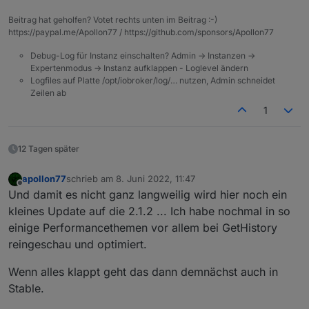
Beitrag hat geholfen? Votet rechts unten im Beitrag :-)
https://paypal.me/Apollon77 / https://github.com/sponsors/Apollon77
Debug-Log für Instanz einschalten? Admin -> Instanzen ->
Expertenmodus -> Instanz aufklappen - Loglevel ändern
Logfiles auf Platte /opt/iobroker/log/… nutzen, Admin schneidet
Zeilen ab
1
12 Tagen später
apollon77
schrieb am
8. Juni 2022, 11:47
zuletzt editiert von
Offline
Und damit es nicht ganz langweilig wird hier noch ein
kleines Update auf die 2.1.2 ... Ich habe nochmal in so
einige Performancethemen vor allem bei GetHistory
reingeschau und optimiert.
Wenn alles klappt geht das dann demnächst auch in
Stable.