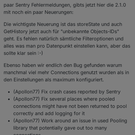
Aufruf können die zurückgegebenen Werte so
paar Sentry Fehlermeldungen, gibts jetzt hier die 2.1.0
limitiert werden wie Sie per step bzw. count
mit noch ein paar Neuerungen:
angefordert wurden und diese Randwerte
entfernt werden. Dies ist vor allem Hilfreich
Die wichtigste Neuerung ist das storeState und auch
wenn ein Skript die Daten verarbeiten soll. Mit
dem (kommenden!) Admin 5.3.8 ist auch die
GetHistory jetzt auch für "unbekannte Objects-IDs"
Darstellung der Werte bei den Datenpunkt-
geht. Es fehlen natürlich sämtliche Filteroptionen und
Einstellungen wieder korrekt, wenn man
alles was man pro Datenpunkt einstellen kann, aber das
Zeitbereiche von mehr als 24 gewählt hat und
sollte klar sein :-)
mehr als 500 Werte in dem Zeitraum geloggt
wurden.
Ebenso haben wir endlich den Bug gefunden warum
Da das schreiben von Debug Logs vor allem bei
manchmal viel mehr Connections genutzt wurden als in
schwächeren Systemen ziemlich auf die
den Einstellungen als maximum konfiguriert.
performance drückt und auch ein Debug Log
immer sehr unübersichtlich wurde, weil alles
(Apollon77) Fix crash cases reported by Sentry
oder nichts geloggt wurde, kann nun
zusätzliches Debug pro Datenpunkt aktiviert
(Apollon77) Fix several places where pooled
werden! Dies wird aber nur dann ausgegeben
connections might have not been returned to pool
wenn der Loglevel der Instanz auch auch
correctly and add logging for it
Debug steht.
(Apollon77) Work around an issue in used Pooling
Die Aufbewahrungszeit kann nun neben den
library that potentially gave out too many
vorgeschlagenen zeiträumen auch selbst in