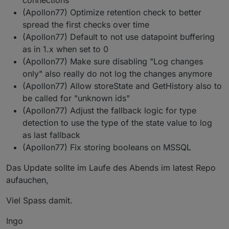
connections
tagen definiert werden (Custom)
(Apollon77) Optimize retention check to better
Die 1.x des Adapters hat Probleme mit der
spread the first checks over time
MySQL8, welche jetzt behoben sein sollten.
(Apollon77) Default to not use datapoint buffering
as in 1.x when set to 0
Der SSL-Connection Support hat jetzt die
Option bekommen Zertifikatsfehler durch
(Apollon77) Make sure disabling "Log changes
selbstsignierte Zertifikate zu ignorieren und
only" also really do not log the changes anymore
generell wurde Datenbankübergreifend der SSL
(Apollon77) Allow storeState and GetHistory also to
Support geprüft und aktualisiert.
be called for "unknown ids"
(Apollon77) Adjust the fallback logic for type
detection to use the type of the state value to log
as last fallback
(Apollon77) Fix storing booleans on MSSQL
Das Update sollte im Laufe des Abends im latest Repo
aufauchen,
Viel Spass damit.
Ingo