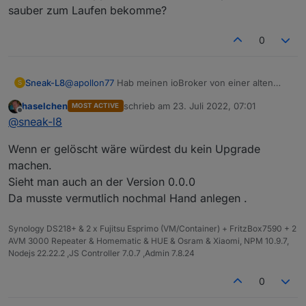
sauber zum Laufen bekomme?
0
@
apollon77
Hab meinen ioBroker von einer alten
Sneak-L8
S
Stretch-Version auf bullseye umgezogen mit
haselchen
schrieb am
23. Juli 2022, 07:01
MOST ACTIVE
Backitup.
zuletzt editiert von
Offline
@
sneak-l8
Neben den bekannten
Problemem mit vis
hänge ich
gelöscht und dann über die Oberfläche wieder
aktuell am SQL-Adapter.
installieren wollen.
Wenn er gelöscht wäre würdest du kein Upgrade
Er scheint ähnliche Probleme zu haben, die sich aber
Aber er hängt immer an der gleichen Stelle:
$ iobroker upgrade sql@2.1.7

nicht nach dem glecihen Schema lösen lassen.
machen.
Update sql from @0.0.0 to @2.1.7

Ich hab den Adapter schon mit
Sieht man auch an der Version 0.0.0
Danach friert das System ein, nicht mal über SSH
NPM version: 8.11.0

reagiert er noch auf Eingaben.
Da musste vermutlich nochmal Hand anlegen .
Hast Du einen Tipp, wie ich den SQL-Adapter wieder
sauber zum Laufen bekomme?
Synology DS218+ & 2 x Fujitsu Esprimo (VM/Container) + FritzBox7590 + 2
AVM 3000 Repeater & Homematic & HUE & Osram & Xiaomi, NPM 10.9.7,
Nodejs 22.22.2 ,JS Controller 7.0.7 ,Admin 7.8.24
0