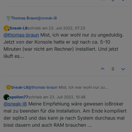
@
sneak-l8
Thomas Braun
Sneak-L8
schrieb am
23. Juli 2022, 07:23
S
zuletzt editiert von
Offline
@
thomas-braun
Mist, ich war wohl nur zu ungeduldig.
Jetzt von der Konsole hatte er sql nach ca. 5-10
Minuten (war nicht am Rechner) installiert. Und jetzt
läuft es...
0
Sneak-L8
@
thomas-braun
Mist, ich war wohl nur zu
S
ungeduldig. Jetzt von der Konsole hatte er sql nach
apollon77
schrieb am
23. Juli 2022, 10:48
ca. 5-10 Minuten (war nicht am Rechner) installiert.
zuletzt editiert von
Offline
@
sneak-l8
Meine Empfehlung wäre gewesen ioBroker
Und jetzt läuft es...
mal zu beenden für die Installation. Am Ende kompiliert
der sqlite3 und das kann je nach System durchaus mal
bissl dauern und auch RAM brauchen ...