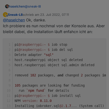
@
sneak-l8
haselchen
Sneak-L8
schrieb am
23. Juli 2022, 07:11
S
Wenn er gelöscht wäre würdest du kein Upgrade
zuletzt editiert von
Offline
@
haselchen
Ok, danke.
machen.
Sieht man auch an der Version 0.0.0
Ich probiere es nun nochmal von der Konsole aus. Aber
Da musste vermutlich nochmal Hand anlegen .
bleibt dabei, die Installation läuft enfahcn icht an:
pi
@raspberrypi
:~
$ 
iob stop
pi
@raspberrypi
:~
$ 
iob del sql
Delete adapter 
"sql"
host.raspberrypi object sql deleted
host.raspberrypi object sql.admin deleted
removed 
182
 packages, 
and
 changed 
2
 packages 
in
 
105
 packages are looking 
for
 funding
  run 
`npm fund`
for
 details
pi
@raspberrypi
:~
$ 
iob install sql
NPM 
version:
8.11
.
0
Installing iobroker.sql
@2
.
1.7
... (System call)