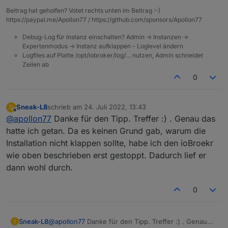
Beitrag hat geholfen? Votet rechts unten im Beitrag :-)
https://paypal.me/Apollon77 / https://github.com/sponsors/Apollon77
Debug-Log für Instanz einschalten? Admin -> Instanzen ->
Expertenmodus -> Instanz aufklappen - Loglevel ändern
Logfiles auf Platte /opt/iobroker/log/… nutzen, Admin schneidet
Zeilen ab
0
Sneak-L8
schrieb am
24. Juli 2022, 13:43
S
zuletzt editiert von
Offline
@
apollon77
Danke für den Tipp. Treffer :) . Genau das
hatte ich getan. Da es keinen Grund gab, warum die
Installation nicht klappen sollte, habe ich den ioBroekr
wie oben beschrieben erst gestoppt. Dadurch lief er
dann wohl durch.
0
Sneak-L8
@
apollon77
Danke für den Tipp. Treffer :) . Genau
S