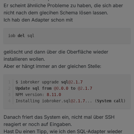
Er scheint ähnliche Probleme zu haben, die sich aber
nicht nach dem glecihen Schema lösen lassen.
Ich hab den Adapter schon mit
iob
del
sql
gelöscht und dann über die Oberfläche wieder
installieren wollen.
Aber er hängt immer an der gleichen Stelle:
$ iobroker upgrade 
sql
@2
.1
.7
Update
sql
from
@0
.0
.0
to
@2
.1
.7
NPM version: 
8.11
.0
Installing iobroker.sql
@2
.1
.7
... (
System
call
)
Danach friert das System ein, nicht mal über SSH
reagiert er noch auf Eingaben.
Hast Du einen Tipp, wie ich den SQL-Adapter wieder