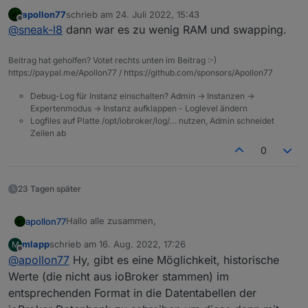
das hatte ich getan. Da es keinen Grund gab, warum
apollon77
schrieb am
24. Juli 2022, 15:43
die Installation nicht klappen sollte, habe ich den
zuletzt editiert von
Offline
@
sneak-l8
dann war es zu wenig RAM und swapping.
ioBroekr wie oben beschrieben erst gestoppt.
Dadurch lief er dann wohl durch.
Beitrag hat geholfen? Votet rechts unten im Beitrag :-)
https://paypal.me/Apollon77 / https://github.com/sponsors/Apollon77
Debug-Log für Instanz einschalten? Admin -> Instanzen ->
Expertenmodus -> Instanz aufklappen - Loglevel ändern
Logfiles auf Platte /opt/iobroker/log/… nutzen, Admin schneidet
Zeilen ab
0
23 Tagen später
Hallo alle zusammen,
apollon77
mlapp
schrieb am
16. Aug. 2022, 17:26
M
Nach einer Alpha-Phase (Danke an alle Alphatester!)
zuletzt editiert von
Offline
@
apollon77
Hy, gibt es eine Möglichkeit, historische
kommt im laufe des heutigen nachmittags ein Major-
Update des SQL(und History und InfluxDB)-Adapters
Diese neue (Major!) Version des SQL Adapters räumt
Werte (die nicht aus ioBroker stammen) im
ins Beta/Latest Repo. Viel Spass!
einige Dinge auf und sorgt bei einigen Themen für
entsprechenden Format in die Datentabellen der
mehr Transparenz und Klarheit und bringt noch dazu
Bei Fehlern bitte ggf hier schreiben und dann GitHub