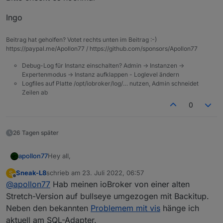
Ingo
Beitrag hat geholfen? Votet rechts unten im Beitrag :-)
https://paypal.me/Apollon77 / https://github.com/sponsors/Apollon77
Debug-Log für Instanz einschalten? Admin -> Instanzen ->
Expertenmodus -> Instanz aufklappen - Loglevel ändern
Logfiles auf Platte /opt/iobroker/log/… nutzen, Admin schneidet
Zeilen ab
0
26 Tagen später
Hey all,
apollon77
Sneak-L8
schrieb am
23. Juli 2022, 06:57
S
von sql gibts jetzt die 2.1.5 mit letzten Fixes. Wenn
zuletzt editiert von
Offline
@
apollon77
Hab meinen ioBroker von einer alten
keiner mehr was meldet wäre das die Version die die
Tage in Stable geht.
Bitte checkt es nochmal
Stretch-Version auf bullseye umgezogen mit Backitup.
Hier hatte sich noch ein Bug eingeschlichen das
Neben den bekannten
Problemem mit vis
hänge ich
neue Datenpunkte vielleicht nicht korrekt initialisiert
Ingo
aktuell am SQL-Adapter.
wurden.