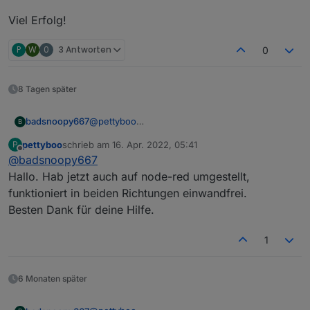
console
.
log
(
"Processing done!"
);
Viel Erfolg!
}
P
W
0
3 Antworten
0
// --------------------------------------------
// This is the main function triggering a  read
8 Tagen später
// Processing of data is triggered as soon as o
var
 triggerprocessing = 
0
; 
@
pettyboo
badsnoopy667
B
var
 currentinverter = 
1
;
Ich hab es jetzt hinbekommen Register zu
pettyboo
schrieb am
16. Apr. 2022, 05:41
P
schreiben! Ich kann jetzt die maximale
flows.json
zuletzt editiert von
Offline
@
badsnoopy667
Entladeleistung der Batterie auf 0 setzen wenn
setInterval
(
function
(
) {
das eAuto lädt.
Den Wert den man einstellen will, z.B. 400 Watt
Hallo. Hab jetzt auch auf node-red umgestellt,
if
(triggerprocessing == 
1
) {
Ich hab es mit node-red gemacht. Hier der
schreibt man in den SET Datenpunkt (vorher
funktioniert in beiden Richtungen einwandfrei.
        triggerprocessing = 
0
;
Flow für das eine Register:
anlegen!). Das Hauptproblem ist, dass der Wert
Viel Erfolg!
Besten Dank für deine Hilfe.
processData
();        
in zwei Register geschrieben werden muss.
Also muss er aufgeteilt werden. Das macht der
    }      
1
Funktions-Node im Flow. Einfach mal
ausprobieren, ich glaub man kann nicht viel
console
.
log
(
"Triggering read of inverter "
 
kaputt machen, falsche Werte nimmt der WR
readRegisterSpace
(currentinverter, 
Register
6 Monaten später
nicht an. (Ohne Garantie!)
RegisterSpacesToReadContinuouslyPtr
++;     
Hier nochmal die Modbus Interface Definitions
if
(
RegisterSpacesToReadContinuouslyPtr
 >= 
R
V3, ohne die geht's nicht: