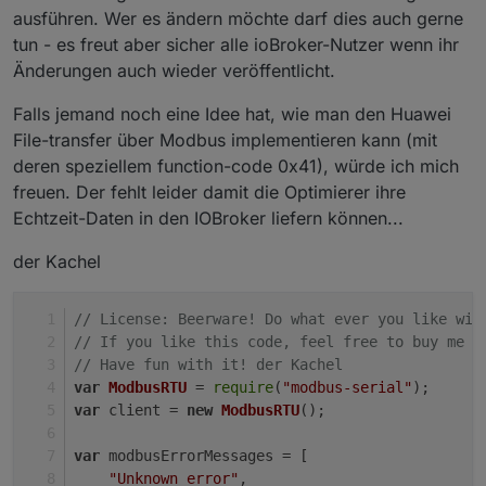
ausführen. Wer es ändern möchte darf dies auch gerne
tun - es freut aber sicher alle ioBroker-Nutzer wenn ihr
Änderungen auch wieder veröffentlicht.
Falls jemand noch eine Idee hat, wie man den Huawei
File-transfer über Modbus implementieren kann (mit
deren speziellem function-code 0x41), würde ich mich
freuen. Der fehlt leider damit die Optimierer ihre
Echtzeit-Daten in den IOBroker liefern können...
der Kachel
// License: Beerware! Do what ever you like wit
// If you like this code, feel free to buy me a
// Have fun with it! der Kachel
var
ModbusRTU
 = 
require
(
"modbus-serial"
);
var
 client = 
new
ModbusRTU
();
var
 modbusErrorMessages = [
"Unknown error"
,