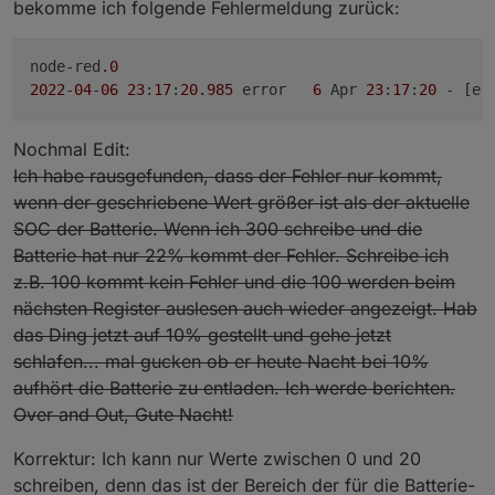
forcesetState
(
"Solarpower.Huawei.Meter.Volt
bekomme ich folgende Fehlermeldung zurück:
forcesetState
(
"Solarpower.Huawei.Meter.Volt
forcesetState
(
"Solarpower.Huawei.Meter.Acti
node-red
.0
forcesetState
(
"Solarpower.Huawei.Meter.Acti
2022
-
04
-
06
23
:
17
:
20.985
	error	
6
 Apr 
23
:
17
:
20
 - [er
forcesetState
(
"Solarpower.Huawei.Meter.Acti
forcesetState
(
"Solarpower.Huawei.Meter.Mete
}
Nochmal Edit:
Ich habe rausgefunden, dass der Fehler nur kommt,
function
processInverterStatus
(
id
) {
wenn der geschriebene Wert größer ist als der aktuelle
forcesetState
(
"Solarpower.Huawei.Inverter."
SOC der Batterie. Wenn ich 300 schreibe und die
forcesetState
(
"Solarpower.Huawei.Inverter."
Batterie hat nur 22% kommt der Fehler. Schreibe ich
forcesetState
(
"Solarpower.Huawei.Inverter."
forcesetState
(
"Solarpower.Huawei.Inverter."
z.B. 100 kommt kein Fehler und die 100 werden beim
forcesetState
(
"Solarpower.Huawei.Inverter."
nächsten Register auslesen auch wieder angezeigt. Hab
forcesetState
(
"Solarpower.Huawei.Inverter."
das Ding jetzt auf 10% gestellt und gehe jetzt
forcesetState
(
"Solarpower.Huawei.Inverter."
schlafen... mal gucken ob er heute Nacht bei 10%
forcesetState
(
"Solarpower.Huawei.Inverter."
aufhört die Batterie zu entladen. Ich werde berichten.
forcesetState
(
"Solarpower.Huawei.Inverter."
Over and Out, Gute Nacht!
forcesetState
(
"Solarpower.Huawei.Inverter."
forcesetState
(
"Solarpower.Huawei.Inverter."
Korrektur: Ich kann nur Werte zwischen 0 und 20
forcesetState
(
"Solarpower.Huawei.Inverter."
schreiben, denn das ist der Bereich der für die Batterie-
forcesetState
(
"Solarpower.Huawei.Inverter."