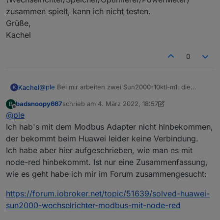
    }
zusammen spielt, kann ich nicht testen.
else
 {
setState
(objectname, value);
Grüße,
    }
Kachel
}  
// --------------------------------------------
0
// Functions to map registers into ioBreaker ob
function
processOptimizers
(
id
) {
forcesetState
(
"Solarpower.Huawei.Inverter."
@
ple
Bei mir arbeiten zwei Sun2000-10ktl-m1, die
Kachel
K
forcesetState
(
"Solarpower.Huawei.Inverter."
zusammen über einen Dongle kabelgebunden im
forcesetState
(
"Solarpower.Huawei.Inverter."
badsnoopy667
schrieb am
4. März 2022, 18:57
B
Netzwerk hängen. Die beiden haben jeweils eine
Man muss für die Kommunikation Modbus über TCP in
zuletzt editiert von badsnoopy667
3. Apr. 2022, 19:
Offline
}
@
ple
Batterie mit drei Batteriepacks dran und jeder der vier
den Einstellungen der Inverter aktivieren und die
PV-Strings hat Optimierer dran. Der 'primary'
Modbus-IDs raussuchen und ins Skript übertragen. Ob
Ich hab's mit dem Modbus Adapter nicht hinbekommen,
Wechselrichter liest noch über eine serielle
das Skript auch mit anderen Konfigurationen
function
processInverterPowerAdjustments
(
id
) {
der bekommt beim Huawei leider keine Verbindung.
Schnittstelle einen Zwischenzähler aus, damit die
(Wechselrichter/Speicher/Optimierer/PowerMeter)
forcesetState
(
"Solarpower.Huawei.Inverter."
Ich habe aber hier aufgeschrieben, wie man es mit
Einspeiseleistung begrenzt werden kann.
zusammen spielt, kann ich nicht testen.
forcesetState
(
"Solarpower.Huawei.Inverter."
node-red hinbekommt. Ist nur eine Zusammenfassung,
Grüße,
forcesetState
(
"Solarpower.Huawei.Inverter."
Kachel
wie es geht habe ich mir im Forum zusammengesucht:
forcesetState
(
"Solarpower.Huawei.Inverter."
forcesetState
(
"Solarpower.Huawei.Inverter."
https://forum.iobroker.net/topic/51639/solved-huawei-
forcesetState
(
"Solarpower.Huawei.Inverter."
sun2000-wechselrichter-modbus-mit-node-red
forcesetState
(
"Solarpower.Huawei.Inverter."
}