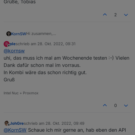
Grüße, Tobias
2
Hi zusammen,
KornSW
nur zu info, falls jemand statt Modbus lieber die Cloud
ple
schrieb am
28. Okt. 2022, 09:31
P
nehmen will (oder in Kombi, zwecks Anreicherung mit
https://github.com/KornSW/ioBroker.fusionsolar
zuletzt editiert von
Offline
@
kornsw
zusätzlichen Infos),
ich habe gerade einen veröffentlicht:
https://forum.iobroker.net/topic/59422/new-adapter-
uhi, das muss ich mal am Wochenende testen :-) Vielen
huawei-fusionsolar-api
Dank dafür schon mal im vorraus.
bei interesse gerne mal testen ;-)
In Kombi wäre das schon richtig gut.
Gruß
Grüße, Tobias
Intel Nuc + Proxmox
0
JohGre
schrieb am
28. Okt. 2022, 09:49
zuletzt editiert von
Offline
@
KornSW
Schaue ich mir gerne an, hab eben den API