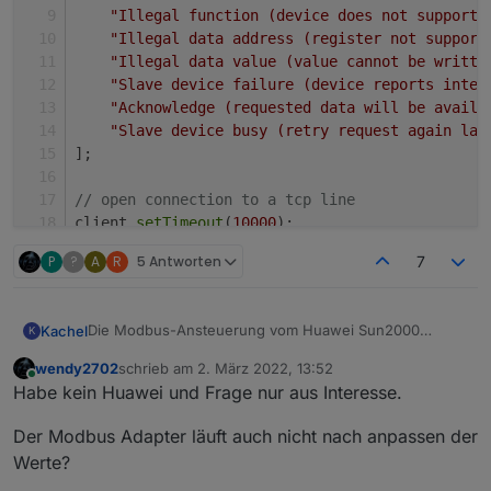
"Illegal function (device does not support 
"Illegal data address (register not support
"Illegal data value (value cannot be writte
"Slave device failure (device reports inter
"Acknowledge (requested data will be availa
"Slave device busy (retry request again lat
];
// open connection to a tcp line
client.
setTimeout
(
10000
);
P
?
A
R
5 Antworten
7
// Enter your inverter modbus IP and port here:
client.
connectTCP
(
"$$$ADD.YOUR.IP.HERE$$$"
, { 
p
// Enter the Modbus-IDs of your Sun2000 inverte
Die Modbus-Ansteuerung vom Huawei Sun2000
Kachel
K
const
ModBusIDs
 = [
16
, 
1
];
Wechselrichter ist über TCP etwas speziell, da nach
// On which Modbus-ID can we reach the power me
wendy2702
schrieb am
2. März 2022, 13:52
öffnen des TCP-Ports noch eine Pause eingehalten
Um die verfügbaren Register in den ioBroker zu
zuletzt editiert von
Online
const
PowerMeterID
 = 
0
;
Habe kein Huawei und Frage nur aus Interesse.
werden muss, da sonst keine Daten zurück geliefert
bekommen hab ich ein js-script geschrieben, dass die
// Enter your battery stack setup. 2 dimensiona
werden. Auch wird nicht jede Modbus-TCP-Anfrage
Abfrage der Register über TCP macht und die Daten
Wer möchte kann das Script gerne nutzen. . Einfach IP,
// e.g. [[3, 2], [3, 0]] means:
Der Modbus Adapter läuft auch nicht nach anpassen der
mit den angeforderten Registern beantwortet. Daher
entsprechend parsed. Man braucht dafür im IOBroker
Batteriekonfiguration und die Modbus-IDs eintragen
// First inverter has two battery stacks with 3
funktioniert die Kommunikation über den normalen
nur die ScriptEngine und muss in deren Settings noch
und ausführen. Wer es ändern möchte darf dies auch
Falls jemand noch eine Idee hat, wie man den Huawei
Werte?
// while second inverter has only one battery s
Modbus-Adapter im ioBroker nicht.
die modbus-serial hinzufügen. Danach legt das Script
gerne tun - es freut aber sicher alle ioBroker-Nutzer
File-transfer über Modbus implementieren kann (mit