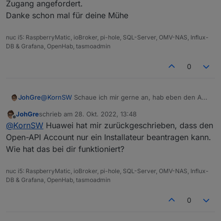
Zugang angefordert.
Danke schon mal für deine Mühe
nuc i5: RaspberryMatic, ioBroker, pi-hole, SQL-Server, OMV-NAS, Influx-
DB & Grafana, OpenHab, tasmoadmin
0
JohGre
@
KornSW
Schaue ich mir gerne an, hab eben den API
Zugang angefordert.
JohGre
schrieb am
28. Okt. 2022, 13:48
Danke schon mal für deine Mühe
zuletzt editiert von
Offline
@
KornSW
Huawei hat mir zurückgeschrieben, dass den
Open-API Account nur ein Installateur beantragen kann.
Wie hat das bei dir funktioniert?
nuc i5: RaspberryMatic, ioBroker, pi-hole, SQL-Server, OMV-NAS, Influx-
DB & Grafana, OpenHab, tasmoadmin
0