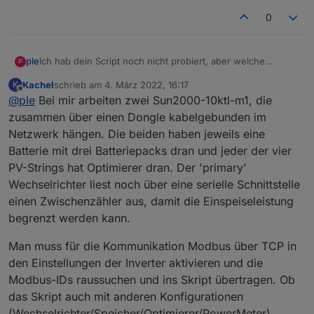
        bytearray.
push
(dataarray[index+i] & 
0xf
0
    }       
var
 value =  
String
.
fromCharCode
.
apply
(
null
return
 value;
Ich hab dein Script noch nicht probiert, aber welche
ple
P
}
Hardware hast du genau? Ich habe noch die Hoffung, dass
Kachel
schrieb am
4. März 2022, 16:17
K
ich ich es mit den Modbus Adapter hinbekomme.
zuletzt editiert von
function
getZeroTerminatedString
(
dataarray, ind
Offline
@
ple
Bei mir arbeiten zwei Sun2000-10ktl-m1, die
Bei mir werkelt ein KTL30 M3 an 40,5kwp mit dem Dongle,
var
 shortarray = dataarray.
slice
(index, ind
Ich bin mir aber auch noch nicht sicher, ob ich alle
der ist per Kabel angeschlossen.
zusammen über einen Dongle kabelgebunden im
var
 bytearray = [];
einstellungen im WR gefunden habe, da ich bisher nur
Aktuell melden der modbus Adapter noch
Netzwerk hängen. Die beiden haben jeweils eine
for
(
var
 i = 
0
; i < length; i++) {
über fusion solar die Einstellung auf "ermöglichen" gestellt
Batterie mit drei Batteriepacks dran und jeder der vier
habe. Ich muss nachher mal gucken, ob ich noch mehr
        bytearray.
push
(dataarray[index+i] >> 
8
)
einstellen muss, wenn ich direkt mit dem WR verbunden
PV-Strings hat Optimierer dran. Der 'primary'
        bytearray.
push
(dataarray[index+i] & 
0xf
bin.
    }       
Wechselrichter liest noch über eine serielle Schnittstelle
var
 value =  
String
.
fromCharCode
.
apply
(
null
einen Zwischenzähler aus, damit die Einspeiseleistung
var
 value2 = 
new
String
(value).
trim
();
begrenzt werden kann.
return
 value2;
}
Man muss für die Kommunikation Modbus über TCP in
den Einstellungen der Inverter aktivieren und die
function
forcesetState
(
objectname, value, optio
Modbus-IDs raussuchen und ins Skript übertragen. Ob
if
(!
existsState
(objectname)) {
das Skript auch mit anderen Konfigurationen
createState
(objectname, value, options)
(Wechselrichter/Speicher/Optimierer/PowerMeter)