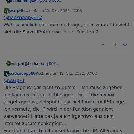
@
pettyboo
badsnoopy667
B
RegisterSpacesToReadContinuouslyPtr
 = 
0
https://forum.iobroker.net/assets/uploads/files/
Ich hab es jetzt hinbekommen Register zu
        currentinverter++
1624831109365-solar-inverter-modbus-
warp-it
schrieb am
15. Okt. 2022, 12:08
W
schreiben! Ich kann jetzt die maximale
flows.json
zuletzt editiert von
if
(currentinverter > 
ModBusIDs
.
length
){
Offline
interface-definitions-v3.0.pdf
@
badsnoopy667
Entladeleistung der Batterie auf 0 setzen wenn
            currentinverter = 
1
;  
das eAuto lädt.
Den Wert den man einstellen will, z.B. 400 Watt
Wahrscheinlich eine dumme Frage, aber worauf bezieht
            triggerprocessing = 
1
;             
Ich hab es mit node-red gemacht. Hier der
schreibt man in den SET Datenpunkt (vorher
sich die Slave-IP-Adresse in der Funktion?
        }
Flow für das eine Register:
anlegen!). Das Hauptproblem ist, dass der Wert
Viel Erfolg!
    }     
in zwei Register geschrieben werden muss.
-1
Also muss er aufgeteilt werden. Das macht der
}, 
2000
);
Funktions-Node im Flow. Einfach mal
ausprobieren, ich glaub man kann nicht viel
kaputt machen, falsche Werte nimmt der WR
warp-it
@
badsnoopy667
W
nicht an. (Ohne Garantie!)
Wahrscheinlich eine dumme Frage, aber worauf
badsnoopy667
schrieb am
18. Okt. 2022, 07:02
B
Hier nochmal die Modbus Interface Definitions
bezieht sich die Slave-IP-Adresse in der Funktion?
zuletzt editiert von
Offline
@
warp-it
V3, ohne die geht's nicht:
https://forum.iobroker.net/assets/uploads/files/
Die Frage ist gar nicht so dumm... ich muss zugeben,
1624831109365-solar-inverter-modbus-
ich kann es Dir gar nicht sagen. Die IP die bei mir
interface-definitions-v3.0.pdf
eingetragen ist, entspricht gar nicht meinem IP-Range.
Ich vermute, die IP wird in der Funktion gar nicht
verwendet? Hatte das ja auch irgendwo aus dem
Internet zusammenkopiert...
Funktioniert auch mit dieser komischen IP. Allerdings