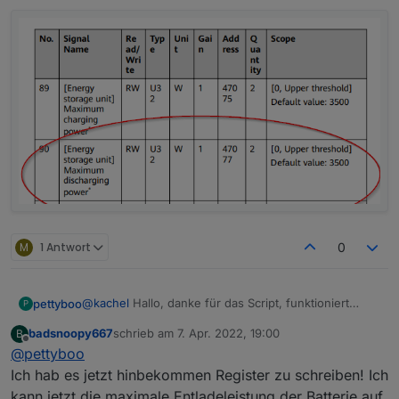
}
function
ProcessDeviceInfo
(
id
) {      
// Note: Manual says its quantitiy is 15, b
forcesetState
(
"Solarpower.Huawei.Inverter."
forcesetState
(
"Solarpower.Huawei.Inverter."
forcesetState
(
"Solarpower.Huawei.Inverter."
forcesetState
(
"Solarpower.Huawei.Inverter."
forcesetState
(
"Solarpower.Huawei.Inverter."
forcesetState
(
"Solarpower.Huawei.Inverter."
forcesetState
(
"Solarpower.Huawei.Inverter."
forcesetState
(
"Solarpower.Huawei.Inverter."
forcesetState
(
"Solarpower.Huawei.Inverter."
M
1 Antwort
0
forcesetState
(
"Solarpower.Huawei.Inverter."
forcesetState
(
"Solarpower.Huawei.Inverter."
}
@
kachel
Hallo, danke für das Script, funktioniert
pettyboo
P
einwandfrei.
function
readRegisterSpace
(
id, address, length
)
badsnoopy667
schrieb am
7. Apr. 2022, 19:00
B
Hättest Du vielleicht schon ein Beispiel zum
Dank dir im Voraus.
zuletzt editiert von
    client.
setID
(
ModBusIDs
[id-
1
]);
Offline
@
pettyboo
Schreiben in Register. Würde es dringend brauchen,
    client.
readHoldingRegisters
(address, length
bin aber leider ziemlich ratlos, wie ich das realisieren
Ich hab es jetzt hinbekommen Register zu schreiben! Ich
if
 (err) {
könnte.
kann jetzt die maximale Entladeleistung der Batterie auf