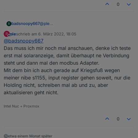
0
function
processBattery
(
id
) {
// Battery registers 1-15 (Stack 1 related)
@
ple
badsnoopy667
if
(
BatteryUnits
[id-
1
][
0
] > 
0
) {
B
Ich hab's mit dem Modbus Adapter nicht
forcesetState
(
"Solarpower.Huawei.Invert
ple
schrieb am
6. März 2022, 18:05
P
hinbekommen, der bekommt beim Huawei
https://forum.iobroker.net/topic/51639/solved-
zuletzt editiert von
forcesetState
(
"Solarpower.Huawei.Invert
Offline
@
badsnoopy667
leider keine Verbindung.
huawei-sun2000-wechselrichter-modbus-mit-
forcesetState
(
"Solarpower.Huawei.Invert
Ich habe aber hier aufgeschrieben, wie man es
node-red
Das muss ich mir noch mal anschauen, denke ich teste
forcesetState
(
"Solarpower.Huawei.Invert
mit node-red hinbekommt. Ist nur eine
erst mal solaranzeige, damit überhaupt ne Verbindung
forcesetState
(
"Solarpower.Huawei.Invert
Zusammenfassung, wie es geht habe ich mir im
steht und dann mal den modbus Adapter.
forcesetState
(
"Solarpower.Huawei.Invert
Forum zusammengesucht:
forcesetState
(
"Solarpower.Huawei.Invert
Mit dem bin ich auch gerade auf Kriegsfuß wegen
forcesetState
(
"Solarpower.Huawei.Invert
meiner nibe s1155, input register gehen soweit, nur die
forcesetState
(
"Solarpower.Huawei.Invert
Holding nicht, schreiben mal ab und zu, aber
forcesetState
(
"Solarpower.Huawei.Invert
aktualisieren geht nicht.
forcesetState
(
"Solarpower.Huawei.Invert
forcesetState
(
"Solarpower.Huawei.Invert
Intel Nuc + Proxmox
forcesetState
(
"Solarpower.Huawei.Invert
forcesetState
(
"Solarpower.Huawei.Invert
0
forcesetState
(
"Solarpower.Huawei.Invert
    }
// Battery registers 16+17 (Storage-related
etwa einem Monat später