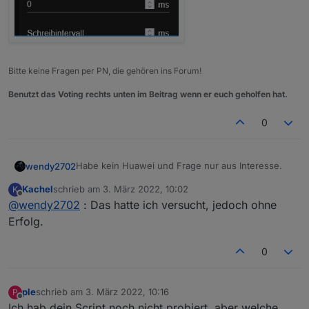
}
function
readSignedInt16
(
array
) {
var
 value = 
0
;
if
 (array[
0
] > 
32767
)
Bitte keine Fragen per PN, die gehören ins Forum!
        value = array[
0
] - 
65535
; 
else
Benutzt das Voting rechts unten im Beitrag wenn er euch geholfen hat.
        value = array[
0
];
0
return
 value;
}
function
readSignedInt32
(
array
) {
Habe kein Huawei und Frage nur aus Interesse.
wendy2702
var
 value = 
0
;
for
 (
var
 i = 
0
; i < 
2
; i++) {
Kachel
schrieb am
3. März 2022, 10:02
K
Der Modbus Adapter läuft auch nicht nach
zuletzt editiert von
Offline
        value = (value << 
16
) | array[i];
@
wendy2702
: Das hatte ich versucht, jedoch ohne
anpassen der Werte?
    }
Erfolg.
return
 value;
}
0
function
getU16
(
dataarray, index
) {
var
 value = 
readUnsignedInt16
(dataarray.
sli
return
 value;
ple
schrieb am
3. März 2022, 10:16
P
zuletzt editiert von
Offline
}
Ich hab dein Script noch nicht probiert, aber welche