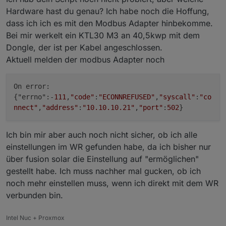
Hardware hast du genau? Ich habe noch die Hoffung,
function
getU32
(
dataarray, index
) {
dass ich ich es mit den Modbus Adapter hinbekomme.
var
 value = 
readUnsignedInt32
(dataarray.
sli
Bei mir werkelt ein KTL30 M3 an 40,5kwp mit dem
return
 value;
Dongle, der ist per Kabel angeschlossen.
}
Aktuell melden der modbus Adapter noch
function
getI16
(
dataarray, index
) {
var
 value = 
readSignedInt16
(dataarray.
slice
On error:
return
 value;
{"errno":-
111
,
"code"
:
"ECONNREFUSED"
,
"syscall"
:
"co
}
nnect"
,
"address"
:
"10.10.10.21"
,
"port"
:
502
}
function
getI32
(
dataarray, index
) {
Ich bin mir aber auch noch nicht sicher, ob ich alle
var
 value = 
readSignedInt32
(dataarray.
slice
return
 value;
einstellungen im WR gefunden habe, da ich bisher nur
}
über fusion solar die Einstellung auf "ermöglichen"
gestellt habe. Ich muss nachher mal gucken, ob ich
function
getString
(
dataarray, index, length
) {
noch mehr einstellen muss, wenn ich direkt mit dem WR
var
 shortarray = dataarray.
slice
(index, ind
verbunden bin.
var
 bytearray = [];
for
(
var
 i = 
0
; i < length; i++) {
Intel Nuc + Proxmox
        bytearray.
push
(dataarray[index+i] >> 
8
)