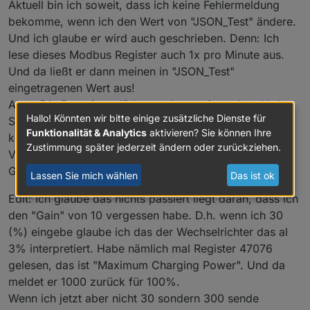
Aktuell bin ich soweit, dass ich keine Fehlermeldung
// Battery registers 110-141 are not suppor
bekomme, wenn ich den Wert von "JSON_Test" ändere.
}
Und ich glaube er wird auch geschrieben. Denn: Ich
lese dieses Modbus Register auch 1x pro Minute aus.
function
ProcessPowerMeterStatus
(
) {       
Und da ließt er dann meinen in "JSON_Test"
forcesetState
(
"Solarpower.Huawei.Meter.Stat
eingetragenen Wert aus!
forcesetState
(
"Solarpower.Huawei.Meter.Volt
Aber: Die Batterie entlädt trotzdem weiter, obwohl der
forcesetState
(
"Solarpower.Huawei.Meter.Volt
Hallo! Könnten wir bitte einige zusätzliche Dienste für
SOC kleiner ist als der eingegebene Wert. Es hat also
forcesetState
(
"Solarpower.Huawei.Meter.Volt
Funktionalität & Analytics
aktivieren? Sie können Ihre
forcesetState
(
"Solarpower.Huawei.Meter.Curr
keinen Effekt...
Zustimmung später jederzeit ändern oder zurückziehen.
forcesetState
(
"Solarpower.Huawei.Meter.Curr
Vielleicht hilft das ja schon jemandem weiter als
forcesetState
(
"Solarpower.Huawei.Meter.Curr
Gedankenanstoß wie man es hinbekommen kann?
Lassen Sie mich wählen
Das ist ok
forcesetState
(
"Solarpower.Huawei.Meter.Acti
forcesetState
(
"Solarpower.Huawei.Meter.Reac
Edit: Ich glaube das nichts passiert liegt daran, dass ich
forcesetState
(
"Solarpower.Huawei.Meter.Powe
den "Gain" von 10 vergessen habe. D.h. wenn ich 30
forcesetState
(
"Solarpower.Huawei.Meter.Grid
(%) eingebe glaube ich das der Wechselrichter das al
forcesetState
(
"Solarpower.Huawei.Meter.Posi
3% interpretiert. Habe nämlich mal Register 47076
forcesetState
(
"Solarpower.Huawei.Meter.Reve
gelesen, das ist "Maximum Charging Power". Und da
forcesetState
(
"Solarpower.Huawei.Meter.Accu
meldet er 1000 zurück für 100%.
forcesetState
(
"Solarpower.Huawei.Meter.Mete
forcesetState
(
"Solarpower.Huawei.Meter.Volt
Wenn ich jetzt aber nicht 30 sondern 300 sende