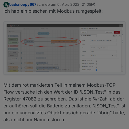
Deine Anfrage hätte zeitlich nicht besser
// Registers 44 to 98: (Battery pack relate
badsnoopy667
schrieb am
6. Apr. 2022, 21:08
B
kommen können. Wollte genau das Schreiben
Hab mal ein bisschen was gelesen im Internet.
zuletzt editiert von badsnoopy667
4. Juli 2022, 13:
Offline
for
(
var
 i = 
1
; i <= 
2
; i++){        
Ich hab ein bisschen mit Modbus rumgespielt:
von Modbus Registern gerade googeln und
Anscheinend gibt es Access Probleme, siehe
if
(
BatteryUnits
[id-
1
][i-
1
] >= 
0
) {     
wurde dann von der "roten 1" im Forum
folgender Threat im Huawei Forum:
abgelenkt...
modbus-issues-with-sun2000-3-10ktl-m1-
for
(
var
 j = 
1
; j <= 
BatteryUnits
[id
Ich möchte gerne den State schreiben der die
write-register-error-code-128
//[[38200, 38242, 38284] [38326
Batterie steuert. Meine Vorstellung: aWATTar
forcesetState
(
"Solarpower.Huawe
Stromtarif nehmen und bei günstigen Preisen
forcesetState
(
"Solarpower.Huawe
das eAuto vollballern. Dazu möchte ich aber
forcesetState
(
"Solarpower.Huawe
gerne die (Haus-)Batterie auf "nicht entladen"
forcesetState
(
"Solarpower.Huawe
stellen, sonst zieht er mir ja erst das Haus leer
forcesetState
(
"Solarpower.Huawe
bevor er ans Netz geht.
forcesetState
(
"Solarpower.Huawe
forcesetState
(
"Solarpower.Huawe
forcesetState
(
"Solarpower.Huawe
forcesetState
(
"Solarpower.Huawe
Mit dem rot markierten Teil in meinem Modbus-TCP
Flow versuche ich den Wert der ID "JSON_Test" in das
// [[38452, 38454, 38456][38458
Register 47082 zu schreiben. Das ist die %-Zahl ab der
createState
(
"Solarpower.Huawei.
er aufhören soll die Batterie zu entladen. "JSON_Test" ist
createState
(
"Solarpower.Huawei.
nur ein ungenutztes Objekt das ich gerade "übrig" hatte,
            }
also nicht am Namen stören.
        }        
    }