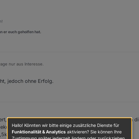
ray
) {
m!
65535
; 
n er euch geholfen hat.
age nur aus Interesse.
ray
) {
t auch nicht nach anpassen der Werte?
ht, jedoch ohne Erfolg.
i++) {
6
) | array[i];
index
) {
iert, aber welche Hardware hast du genau? Ich habe noch di
dInt16
(dataarray.
slice
(index, index+
1
));
Hallo! Könnten wir bitte einige zusätzliche Dienste für
nbekomme.
Funktionalität & Analytics
aktivieren? Sie können Ihre
,5kwp mit dem Dongle, der ist per Kabel angeschlossen.
Zustimmung später jederzeit ändern oder zurückziehen.