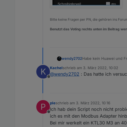
function
readSignedInt16
(
ar
var
 value = 
0
;
Bitte keine Fragen per PN, die gehören ins Foru
if
 (array[
0
] > 
32767
)
        value = array[
0
] - 
Benutzt das Voting rechts unten im Beitrag wen
else
        value = array[
0
];
return
 value;
}
Habe kein Huawei und Fr
wendy2702
function
readSignedInt32
(
ar
Kachel
schrieb am
3. März 2022, 10:02
K
var
 value = 
0
;
Der Modbus Adapter läuf
zuletzt editiert von
@
wendy2702
: Das hatte ich versuc
for
 (
var
 i = 
0
; i < 
2
; 
Offline
        value = (value << 
1
    }
return
 value;
}
ple
schrieb am
3. März 2022, 10:16
P
function
getU16
(
dataarray, 
zuletzt editiert von
Ich hab dein Script noch nicht prob
var
 value = 
readUnsigne
Offline
ich es mit den Modbus Adapter hi
return
 value;
Bei mir werkelt ein KTL30 M3 an 40
}