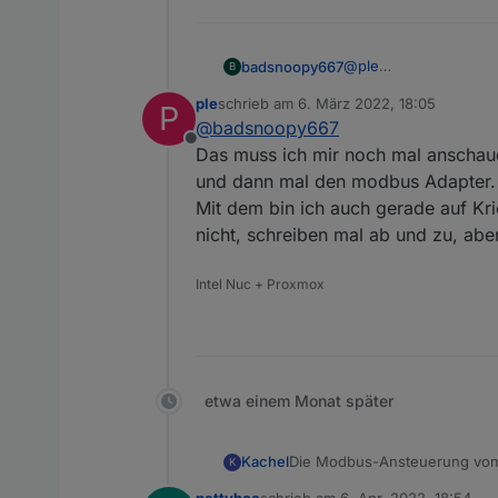
else
 {
setState
(objectname
    }
@
ple
badsnoopy667
B
}  
Ich hab's mit dem Mo
ple
schrieb am
6. März 2022, 18:05
// ------------------------
P
Ich habe aber hier au
https://forum.iobrok
zuletzt editiert von
@
badsnoopy667
geht habe ich mir im
// Functions to map registe
Offline
Das muss ich mir noch mal anschaue
function
processOptimizers
(
forcesetState
(
"Solarpow
und dann mal den modbus Adapter.
forcesetState
(
"Solarpow
Mit dem bin ich auch gerade auf Kri
forcesetState
(
"Solarpow
nicht, schreiben mal ab und zu, aber
}
Intel Nuc + Proxmox
function
processInverterPow
forcesetState
(
"Solarpow
forcesetState
(
"Solarpow
forcesetState
(
"Solarpow
forcesetState
(
"Solarpow
etwa einem Monat später
forcesetState
(
"Solarpow
forcesetState
(
"Solarpow
forcesetState
(
"Solarpow
Die Modbus-Ansteuerung vom 
Kachel
K
}
noch eine Pause eingehalten 