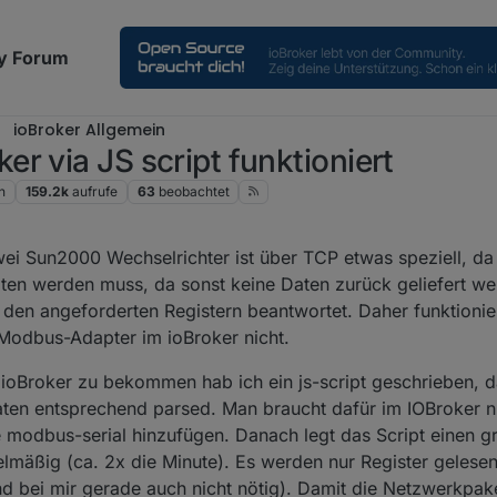
y Forum
ioBroker Allgemein
r via JS script funktioniert
n
159.2k
aufrufe
63
beobachtet
 Sun2000 Wechselrichter ist über TCP etwas speziell, da
ten werden muss, da sonst keine Daten zurück geliefert w
den angeforderten Registern beantwortet. Daher funktionier
odbus-Adapter im ioBroker nicht.
 ioBroker zu bekommen hab ich ein js-script geschrieben, d
ten entsprechend parsed. Man braucht dafür im IOBroker nu
e modbus-serial hinzufügen. Danach legt das Script einen g
gelmäßig (ca. 2x die Minute). Es werden nur Register gelese
und bei mir gerade auch nicht nötig). Damit die Netzwerkpa