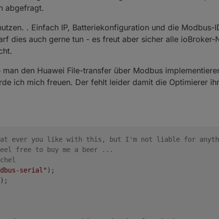
n abgefragt.
tzen. . Einfach IP, Batteriekonfiguration und die Modbus-I
f dies auch gerne tun - es freut aber sicher alle ioBroker-
cht.
ie man den Huawei File-transfer über Modbus implementiere
e ich mich freuen. Der fehlt leider damit die Optimierer ih
hat ever you like with this, but I'm not liable for anyth
eel free to buy me a beer ...
chel
dbus-serial"
);
);