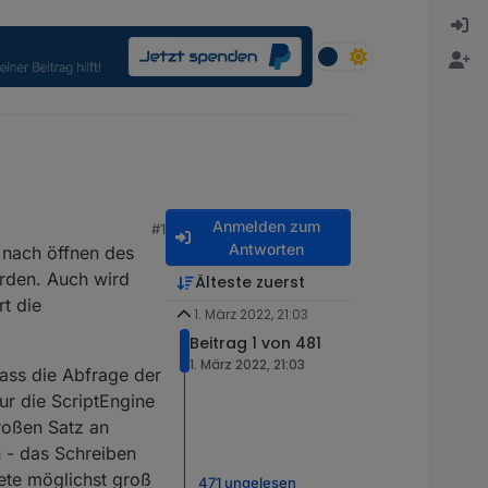
Anmelden zum
#1
Antworten
 nach öffnen des
erden. Auch wird
Älteste zuerst
t die
1. März 2022, 21:03
Beitrag 1 von 481
1. März 2022, 21:03
ass die Abfrage der
r die ScriptEngine
roßen Satz an
n - das Schreiben
kete möglichst groß
471 ungelesen