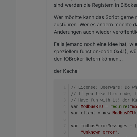
sind werden die Registern in Blöcke
Wer möchte kann das Script gerne nu
ausführen. Wer es ändern möchte dar
Änderungen auch wieder veröffentli
Falls jemand noch eine Idee hat, w
speziellem function-code 0x41), würd
den IOBroker liefern können...
der Kachel
// License: Beerware! Do w
// If you like this code, f
// Have fun with it! der Ka
var
ModbusRTU
 = 
require
(
"mo
var
 client = 
new
ModbusRTU
(
var
 modbusErrorMessages = [
"Unknown error"
,