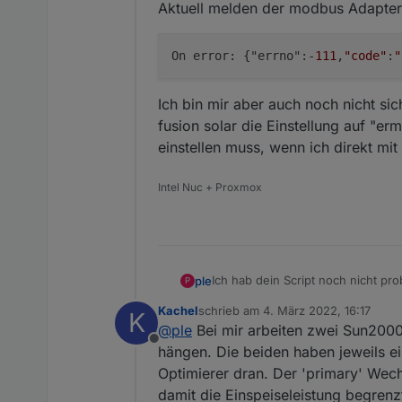
Aktuell melden der modbus Adapte
function
getU32
(
dataarray, 
var
 value = 
readUnsigne
On error: {"errno":-
111
,
"code"
:
"
return
 value;
}
Ich bin mir aber auch noch nicht sic
function
getI16
(
dataarray, 
fusion solar die Einstellung auf "e
var
 value = 
readSignedI
einstellen muss, wenn ich direkt m
return
 value;
}
Intel Nuc + Proxmox
function
getI32
(
dataarray, 
var
 value = 
readSignedI
return
 value;
}
Ich hab dein Script noch nicht pr
ple
P
den Modbus Adapter hinbekomm
function
getString
(
dataarra
Kachel
schrieb am
4. März 2022, 16:17
K
Bei mir werkelt ein KTL30 M3 an 
zuletzt editiert von
var
 shortarray = dataar
@
ple
Bei mir arbeiten zwei Sun200
Aktuell melden der modbus Adapt
var
 bytearray = [];
Offline
Ich bin mir aber auch noch nicht s
hängen. Die beiden haben jeweils ein
for
(
var
 i = 
0
; i < leng
Einstellung auf "ermöglichen" ges
Optimierer dran. Der 'primary' Wechs
mit dem WR verbunden bin.
        bytearray.
push
(data
damit die Einspeiseleistung begren
        bytearray.
push
(data