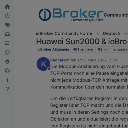
Weiter zum Inhalt
Communit
ioBroker Community Home
Deutsch
Huawei Sun2000 & ioBroke
ioBroker Allgemein
481
beiträge
62
kommentatore
Kachel
schrieb am
1. März 2022, 21:03
K
zuletzt editiert von
Die Modbus-Ansteuerung vom Huawei
Offline
TCP-Ports noch eine Pause eingehal
nicht jede Modbus-TCP-Anfrage mit 
Kommunikation über den normalen M
Um die verfügbaren Register in den
Register über TCP macht und die Da
und muss in deren Settings noch di
Objekten an und aktualisiert die re
von Registern ist nicht eingebaut (