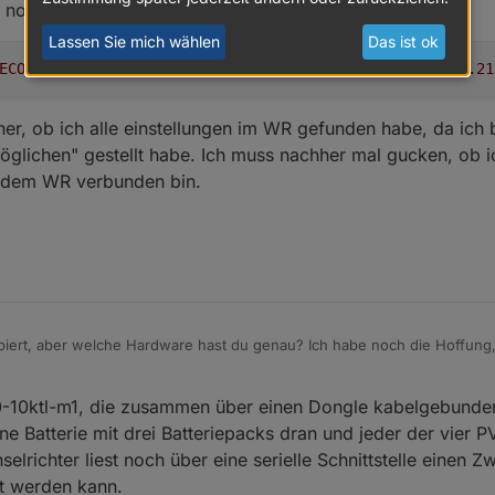
r noch
index
) {
Lassen Sie mich wählen
Das ist ok
dInt32
(dataarray.
slice
(index, index+
2
));
ECONNREFUSED"
,
"syscall"
:
"connect"
,
"address"
:
"10.10.10.21
her, ob ich alle einstellungen im WR gefunden habe, da ich 
index
) {
rmöglichen" gestellt habe. Ich muss nachher mal gucken, ob 
nt16
(dataarray.
slice
(index, index+
1
));
it dem WR verbunden bin.
index
) {
nt32
(dataarray.
slice
(index, index+
2
));
obiert, aber welche Hardware hast du genau? Ich habe noch die Hoffung, 
e.
y, index, length
) {
40,5kwp mit dem Dongle, der ist per Kabel angeschlossen.
ray.
slice
(index, index+length);
0-10ktl-m1, die zusammen über einen Dongle kabelgebunde
er noch
icher, ob ich alle einstellungen im WR gefunden habe, da ich bisher nur 
e Batterie mit drei Batteriepacks dran und jeder der vier PV
th; i++) {
tellt habe. Ich muss nachher mal gucken, ob ich noch mehr einstellen m
elrichter liest noch über eine serielle Schnittstelle einen Z
array[index+i] >> 
8
);
zt werden kann.
array[index+i] & 
0xff
);