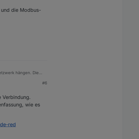
n und die Modbus-
etzwerk hängen. Die
ierer dran. Der
#6
e Einspeiseleistung
die Modbus-IDs
e Verbindung.
enfassung, wie es
ode-red