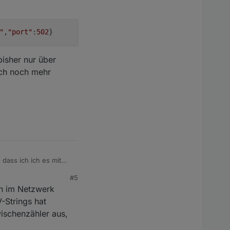
"
,
"port"
:
502
}
bisher nur über
ich noch mehr
dass ich ich es mit
#5
n im Netzwerk
über fusion solar die
-Strings hat
uss, wenn ich direkt
wischenzähler aus,