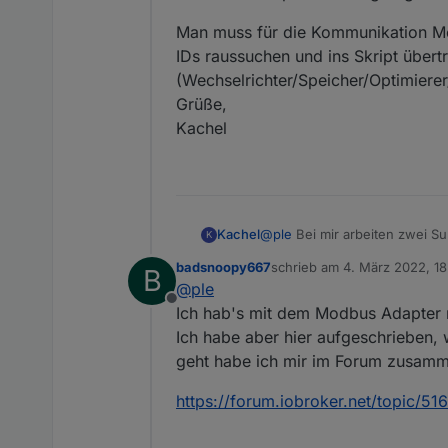
    }       
Man muss für die Kommunikation Mod
var
 value =  
String
.
fro
IDs raussuchen und ins Skript übert
return
 value;
(Wechselrichter/Speicher/Optimierer
}
Grüße,
function
getZeroTerminatedS
Kachel
var
 shortarray = dataar
var
 bytearray = [];
for
(
var
 i = 
0
; i < leng
        bytearray.
push
(data
        bytearray.
push
(data
@
ple
Bei mir arbeiten zwei S
Kachel
K
    }       
beiden haben jeweils eine Batt
badsnoopy667
schrieb am
4. März 2022, 18
B
var
 value =  
String
.
fro
'primary' Wechselrichter liest
Man muss für die Kommunikati
zuletzt editiert von badsno
@
ple
begrenzt werden kann.
raussuchen und ins Skript übe
var
 value2 = 
new
String
Offline
(Wechselrichter/Speicher/Opti
Ich hab's mit dem Modbus Adapter 
return
 value2;
Grüße,
}
Ich habe aber hier aufgeschrieben,
Kachel
geht habe ich mir im Forum zusam
function
forcesetState
(
obje
if
(!
existsState
(objectn
https://forum.iobroker.net/topic/
createState
(objectn
    }