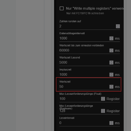
// License: Beerware! Do what ever you like with this, but I'm not liable for anything that you do with it.
// If you like this code, feel free to buy me a beer ...
// Have fun with it! der Kachel
var ModbusRTU = require("modbus-serial");
var client = new ModbusRTU();

var modbusErrorMessages = [
    "Unknown error",
    "Illegal function (device does not support this read/write function)",
    "Illegal data address (register not supported by device)",
    "Illegal data value (value cannot be written to this register)",
    "Slave device failure (device reports internal error)",
    "Acknowledge (requested data will be available later)",
    "Slave device busy (retry request again later)"
];

// open connection to a tcp line
client.setTimeout(10000);

// Enter your inverter modbus IP and port here:
client.connectTCP("$$$ADD.YOUR.IP.HERE$$$", { port: 502 });
// Enter the Modbus-IDs of your Sun2000 inverters here:
const ModBusIDs = [16, 1];
// On which Modbus-ID can we reach the power meter? (via Sun2000!)
const PowerMeterID = 0;
// Enter your battery stack setup. 2 dimensional array. 
// e.g. [[3, 2], [3, 0]] means:
// First inverter has two battery stacks with 3 + 2 battery modules
// while second inverter has only one battery stack with 3 battery modules
const BatteryUnits = [[3, 0], [3, 0]];

// These register spaces need to be read:
const RegisterSpacesToReadContinuously = [[30000, 81], [37100, 114], [32000, 116], [37000, 68],  [37700, 100], [37800, 100], [38200, 100], [38300, 100], [38400, 100], [35300, 40]];
var RegisterSpacesToReadContinuouslyPtr = 0;

var GlobalDataBuffer = new Array(2);
for(var i=0; i<ModBusIDs.length; i++) {
    GlobalDataBuffer[i] = new Array(50000); // not optimized....
}

// ---------------------------------------------------------------
// Some helper functions:
function readUnsignedInt16(array) {
    var value = array[0];    
    return value;
}

function readUnsignedInt32(array) {
    var value = array[0] * 256 * 256 + array[1];    
    return value;
}

function readSignedInt16(array) {
    var value = 0;
    if (array[0] > 32767)
        value = array[0] - 65535; 
    else
        value = array[0];

    return value;
}
functi
// These register spaces ne
const
RegisterSpacesToReadC
var
RegisterSpacesToReadCon
var
GlobalDataBuffer
 = 
new
for
(
var
 i=
0
; i<
ModBusIDs
.
le
GlobalDataBuffer
[i] = 
n
}
// ------------------------
// Some helper functions:
function
readUnsignedInt16
(
var
 value = array[
0
];  
return
 value;
}
function
readUnsignedInt32
(
var
 value = array[
0
] * 
return
 value;
}