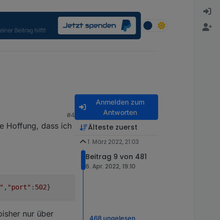
Anmelden zum
Antworten
#4
e Hoffung, dass ich
Älteste zuerst
1. März 2022, 21:03
Beitrag 9 von 481
6. Apr. 2022, 19:10
"
,
"port"
:
502
}
bisher nur über
468 ungelesen