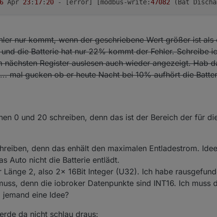
6
 Apr 
23
:
17
:
20
 - [error] [modbus-write:
47082
 (Bat Discha
hler nur kommt, wenn der geschriebene Wert größer ist als 
 und die Batterie hat nur 22% kommt der Fehler. Schreibe 
m nächsten Register auslesen auch wieder angezeigt. Hab da
... mal gucken ob er heute Nacht bei 10% aufhört die Batter
hen 0 und 20 schreiben, denn das ist der Bereich der für d
hreiben, denn das enhält den maximalen Entladestrom. Idee
 Auto nicht die Batterie entlädt.
er Länge 2, also 2x 16Bit Integer (U32). Ich habe rausgefu
muss, denn die iobroker Datenpunkte sind INT16. Ich muss d
a jemand eine Idee?
erde da nicht schlau draus: