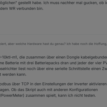
rmöglichen" gestellt habe. Ich muss nachher mal gucken, ob 
it dem WR verbunden bin.
obiert, aber welche Hardware hast du genau? Ich habe noch die Hoffung, 
e.
40,5kwp mit dem Dongle, der ist per Kabel angeschlossen.
0-10ktl-m1, die zusammen über einen Dongle kabelgebunde
er noch
icher, ob ich alle einstellungen im WR gefunden habe, da ich bisher nur 
e Batterie mit drei Batteriepacks dran und jeder der vier PV
tellt habe. Ich muss nachher mal gucken, ob ich noch mehr einstellen m
elrichter liest noch über eine serielle Schnittstelle einen Z
zt werden kann.
bus über TCP in den Einstellungen der Inverter aktiviere
ragen. Ob das Skript auch mit anderen Konfigurationen
/PowerMeter) zusammen spielt, kann ich nicht testen.