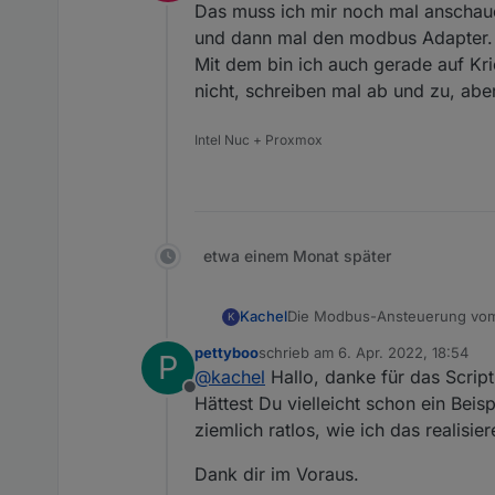
Offline
Das muss ich mir noch mal anschaue
und dann mal den modbus Adapter.
Mit dem bin ich auch gerade auf Kri
nicht, schreiben mal ab und zu, aber
Intel Nuc + Proxmox
etwa einem Monat später
Die Modbus-Ansteuerung vom 
Kachel
K
noch eine Pause eingehalten 
pettyboo
schrieb am
6. Apr. 2022, 18:54
P
TCP-Anfrage mit den angeford
Um die verfügbaren Register i
zuletzt editiert von
@
kachel
Hallo, danke für das Script,
Modbus-Adapter im ioBroker n
über TCP macht und die Daten
Offline
deren Settings noch die modbu
Wer möchte kann das Script ge
Hättest Du vielleicht schon ein Beis
die regelmäßig (ca. 2x die Mi
Wer es ändern möchte darf di
ziemlich ratlos, wie ich das realisie
bei mir gerade auch nicht nöt
wieder veröffentlicht.
Falls jemand noch eine Idee 
function-code 0x41), würde ich
Dank dir im Voraus.
können...
der Kachel