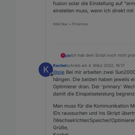
fusion solar die Einstellung auf "e
einstellen muss, wenn ich direkt m
Intel Nuc + Proxmox
Ich hab dein Script noch nicht pr
ple
P
den Modbus Adapter hinbekomm
Kachel
schrieb am
4. März 2022, 16:17
K
Bei mir werkelt ein KTL30 M3 an 
zuletzt editiert von
@
ple
Bei mir arbeiten zwei Sun200
Aktuell melden der modbus Adapt
Offline
Ich bin mir aber auch noch nicht s
hängen. Die beiden haben jeweils ein
Einstellung auf "ermöglichen" ges
Optimierer dran. Der 'primary' Wechs
mit dem WR verbunden bin.
damit die Einspeiseleistung begren
Man muss für die Kommunikation Mod
IDs raussuchen und ins Skript übert
(Wechselrichter/Speicher/Optimierer
Grüße,
Kachel