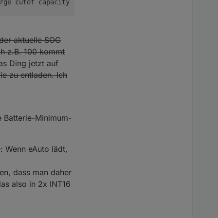
rge cutof capacity SET)] Error: Modbus exception 
4
: Slav
der aktuelle SOC
ich z.B. 100 kommt
s Ding jetzt auf
ie zu entladen. Ich
ie Batterie-Minimum-
: Wenn eAuto lädt,
nden, dass man daher
as also in 2x INT16