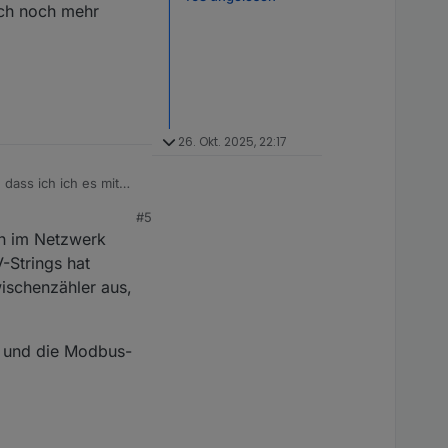
ich noch mehr
26. Okt. 2025, 22:17
dass ich ich es mit
#5
n im Netzwerk
über fusion solar die
-Strings hat
uss, wenn ich direkt
wischenzähler aus,
n und die Modbus-