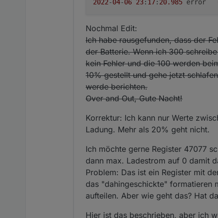
2022
-
04
-
06
23
:
17
:
20.985
	error	
Nochmal Edit:
Ich habe rausgefunden, dass der Fe
der Batterie. Wenn ich 300 schreibe
kein Fehler und die 100 werden bei
10% gestellt und gehe jetzt schlafen
werde berichten.
Over and Out, Gute Nacht!
Korrektur: Ich kann nur Werte zwisc
Ladung. Mehr als 20% geht nicht.
Ich möchte gerne Register 47077 sc
dann max. Ladestrom auf 0 damit das
Problem: Das ist ein Register mit d
das "dahingeschickte" formatieren 
aufteilen. Aber wie geht das? Hat d
Hier ist das beschrieben, aber ich w