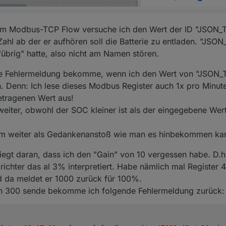
nem Modbus-TCP Flow versuche ich den Wert der ID "JSON_Te
hl ab der er aufhören soll die Batterie zu entladen. "JSON_T
übrig" hatte, also nicht am Namen stören.
eine Fehlermeldung bekomme, wenn ich den Wert von "JSON_
. Denn: Ich lese dieses Modbus Register auch 1x pro Minute
etragenen Wert aus!
weiter, obwohl der SOC kleiner ist als der eingegebene Wert
ndem weiter als Gedankenanstoß wie man es hinbekommen ka
t liegt daran, dass ich den "Gain" von 10 vergessen habe. D.
ichter das al 3% interpretiert. Habe nämlich mal Register 
 da meldet er 1000 zurück für 100%.
ern 300 sende bekomme ich folgende Fehlermeldung zurück: