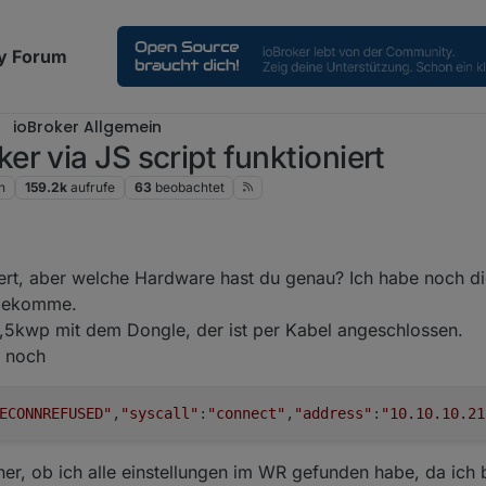
y Forum
ioBroker Allgemein
r via JS script funktioniert
n
159.2k
aufrufe
63
beobachtet
iert, aber welche Hardware hast du genau? Ich habe noch di
nbekomme.
,5kwp mit dem Dongle, der ist per Kabel angeschlossen.
r noch
ECONNREFUSED"
,
"syscall"
:
"connect"
,
"address"
:
"10.10.10.21
her, ob ich alle einstellungen im WR gefunden habe, da ich 