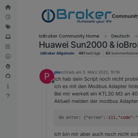
Weiter zum Inhalt
Communit
ioBroker Community Home
Deutsch
Huawei Sun2000 & ioBroke
ioBroker Allgemein
481
beiträge
62
kommentatore
ple
schrieb am
3. März 2022, 10:16
P
zuletzt editiert von
Ich hab dein Script noch nicht prob
Offline
ich es mit den Modbus Adapter hi
Bei mir werkelt ein KTL30 M3 an 40
Aktuell melden der modbus Adapte
On error: {"errno":-
111
,
"code"
:
"
Ich bin mir aber auch noch nicht sic