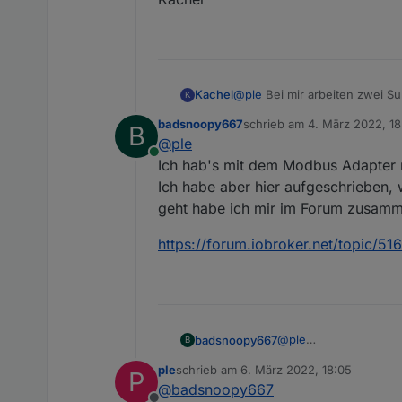
@
ple
Bei mir arbeiten zwei S
Kachel
K
beiden haben jeweils eine Batt
badsnoopy667
schrieb am
4. März 2022, 18
B
'primary' Wechselrichter liest
Man muss für die Kommunikati
zuletzt editiert von badsno
@
ple
begrenzt werden kann.
raussuchen und ins Skript übe
Online
(Wechselrichter/Speicher/Opti
Ich hab's mit dem Modbus Adapter 
Grüße,
Ich habe aber hier aufgeschrieben,
Kachel
geht habe ich mir im Forum zusam
https://forum.iobroker.net/topic/
@
ple
badsnoopy667
B
Ich hab's mit dem Mo
ple
schrieb am
6. März 2022, 18:05
P
Ich habe aber hier au
https://forum.iobrok
zuletzt editiert von
@
badsnoopy667
geht habe ich mir im