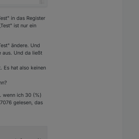
st" in das Register
est" ist nur ein
Test" ändere. Und
 aus. Und da ließt
. Es hat also keinen
nn?
h. wenn ich 30 (%)
47076 gelesen, das