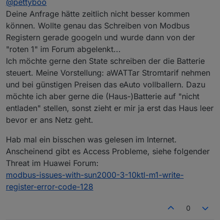
@
pettyboo
Schreiben in Register. Würde es dringend brauchen,
bin aber leider ziemlich ratlos, wie ich das realisieren
Deine Anfrage hätte zeitlich nicht besser kommen
könnte.
können. Wollte genau das Schreiben von Modbus
Registern gerade googeln und wurde dann von der
"roten 1" im Forum abgelenkt...
Ich möchte gerne den State schreiben der die Batterie
steuert. Meine Vorstellung: aWATTar Stromtarif nehmen
und bei günstigen Preisen das eAuto vollballern. Dazu
möchte ich aber gerne die (Haus-)Batterie auf "nicht
entladen" stellen, sonst zieht er mir ja erst das Haus leer
bevor er ans Netz geht.
Hab mal ein bisschen was gelesen im Internet.
Anscheinend gibt es Access Probleme, siehe folgender
Threat im Huawei Forum:
modbus-issues-with-sun2000-3-10ktl-m1-write-
register-error-code-128
0