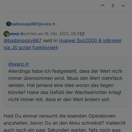
nicht immer übernommen wird. Muss den Wert
0
mehrfach senden. Hat jemand eine Idee woran
das liegen könnte? Habe das Gefühl der
Wechselrichter kriegt nicht immer mit, dass er
badsnoopy667
@
warp-it
B
den Wert ändern soll.
Die Frage ist gar nicht so dumm... ich muss
warp-it
schrieb am
18. Okt. 2022, 08:31
W
zugeben, ich kann es Dir gar nicht sagen. Die IP
zuletzt editiert von warp-it
Offline
@
badsnoopy667
said in
Huawei Sun2000 & ioBroker
die bei mir eingetragen ist, entspricht gar nicht
meinem IP-Range. Ich vermute, die IP wird in
via JS script funktioniert
:
der Funktion gar nicht verwendet? Hatte das ja
auch irgendwo aus dem Internet
zusammenkopiert...
@
warp-it
Funktioniert auch mit dieser komischen IP.
Allerdings habe ich festgestellt, dass der Wert nicht
Allerdings habe ich festgestellt, dass der Wert
immer übernommen wird. Muss den Wert mehrfach
nicht immer übernommen wird. Muss den Wert
senden. Hat jemand eine Idee woran das liegen
mehrfach senden. Hat jemand eine Idee woran
das liegen könnte? Habe das Gefühl der
könnte? Habe das Gefühl der Wechselrichter kriegt
Wechselrichter kriegt nicht immer mit, dass er
nicht immer mit, dass er den Wert ändern soll.
den Wert ändern soll.
Hast Du einmal versucht die lesenden Operationen
anzuhalten, bevor Du an den Akku schreibst? Vielleicht
auch noch ein paar Sekunden warten, falls noch was