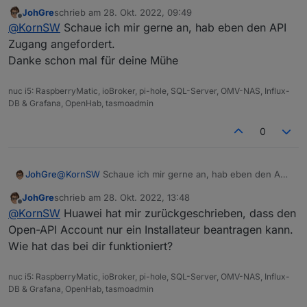
JohGre
schrieb am
28. Okt. 2022, 09:49
zuletzt editiert von
Offline
@
KornSW
Schaue ich mir gerne an, hab eben den API
Zugang angefordert.
Danke schon mal für deine Mühe
nuc i5: RaspberryMatic, ioBroker, pi-hole, SQL-Server, OMV-NAS, Influx-
DB & Grafana, OpenHab, tasmoadmin
0
JohGre
@
KornSW
Schaue ich mir gerne an, hab eben den API
Zugang angefordert.
JohGre
schrieb am
28. Okt. 2022, 13:48
Danke schon mal für deine Mühe
zuletzt editiert von
Offline
@
KornSW
Huawei hat mir zurückgeschrieben, dass den
Open-API Account nur ein Installateur beantragen kann.
Wie hat das bei dir funktioniert?
nuc i5: RaspberryMatic, ioBroker, pi-hole, SQL-Server, OMV-NAS, Influx-
DB & Grafana, OpenHab, tasmoadmin