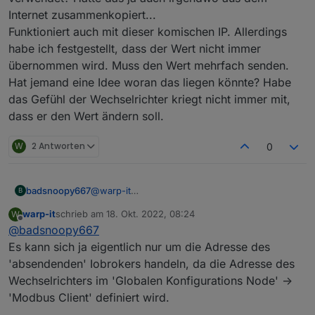
Internet zusammenkopiert...
Funktioniert auch mit dieser komischen IP. Allerdings
habe ich festgestellt, dass der Wert nicht immer
übernommen wird. Muss den Wert mehrfach senden.
Hat jemand eine Idee woran das liegen könnte? Habe
das Gefühl der Wechselrichter kriegt nicht immer mit,
dass er den Wert ändern soll.
W
2 Antworten
0
badsnoopy667
@
warp-it
B
Die Frage ist gar nicht so dumm... ich muss
warp-it
schrieb am
18. Okt. 2022, 08:24
W
zugeben, ich kann es Dir gar nicht sagen. Die IP
zuletzt editiert von
Offline
@
badsnoopy667
die bei mir eingetragen ist, entspricht gar nicht
meinem IP-Range. Ich vermute, die IP wird in
Es kann sich ja eigentlich nur um die Adresse des
der Funktion gar nicht verwendet? Hatte das ja
'absendenden' Iobrokers handeln, da die Adresse des
auch irgendwo aus dem Internet
Wechselrichters im 'Globalen Konfigurations Node' ->
zusammenkopiert...
'Modbus Client' definiert wird.
Funktioniert auch mit dieser komischen IP.
Allerdings habe ich festgestellt, dass der Wert