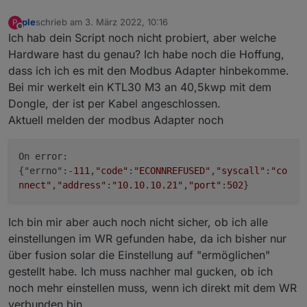
ple
schrieb am
3. März 2022, 10:16
P
zuletzt editiert von
Offline
Ich hab dein Script noch nicht probiert, aber welche
Hardware hast du genau? Ich habe noch die Hoffung,
dass ich ich es mit den Modbus Adapter hinbekomme.
Bei mir werkelt ein KTL30 M3 an 40,5kwp mit dem
Dongle, der ist per Kabel angeschlossen.
Aktuell melden der modbus Adapter noch
On error:
{"errno":-
111
,
"code"
:
"ECONNREFUSED"
,
"syscall"
:
"co
nnect"
,
"address"
:
"10.10.10.21"
,
"port"
:
502
}
Ich bin mir aber auch noch nicht sicher, ob ich alle
einstellungen im WR gefunden habe, da ich bisher nur
über fusion solar die Einstellung auf "ermöglichen"
gestellt habe. Ich muss nachher mal gucken, ob ich
noch mehr einstellen muss, wenn ich direkt mit dem WR
verbunden bin.