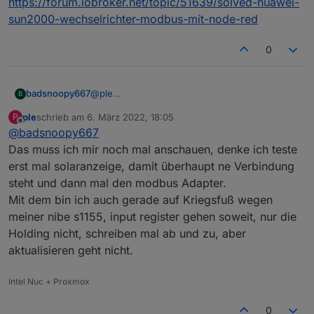
https://forum.iobroker.net/topic/51639/solved-huawei-
sun2000-wechselrichter-modbus-mit-node-red
0
@
ple
badsnoopy667
B
Ich hab's mit dem Modbus Adapter nicht
ple
schrieb am
6. März 2022, 18:05
P
hinbekommen, der bekommt beim Huawei
https://forum.iobroker.net/topic/51639/solved-
zuletzt editiert von
Offline
@
badsnoopy667
leider keine Verbindung.
huawei-sun2000-wechselrichter-modbus-mit-
Ich habe aber hier aufgeschrieben, wie man es
node-red
Das muss ich mir noch mal anschauen, denke ich teste
mit node-red hinbekommt. Ist nur eine
erst mal solaranzeige, damit überhaupt ne Verbindung
Zusammenfassung, wie es geht habe ich mir im
steht und dann mal den modbus Adapter.
Forum zusammengesucht:
Mit dem bin ich auch gerade auf Kriegsfuß wegen
meiner nibe s1155, input register gehen soweit, nur die
Holding nicht, schreiben mal ab und zu, aber
aktualisieren geht nicht.
Intel Nuc + Proxmox
0