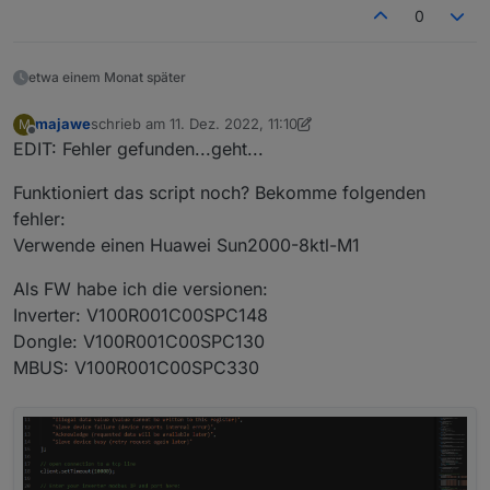
0
etwa einem Monat später
majawe
schrieb am
11. Dez. 2022, 11:10
M
zuletzt editiert von majawe
12. Nov. 2022, 12:33
Offline
EDIT: Fehler gefunden...geht...
Funktioniert das script noch? Bekomme folgenden
fehler:
Verwende einen Huawei Sun2000-8ktl-M1
Als FW habe ich die versionen:
Inverter: V100R001C00SPC148
Dongle: V100R001C00SPC130
MBUS: V100R001C00SPC330