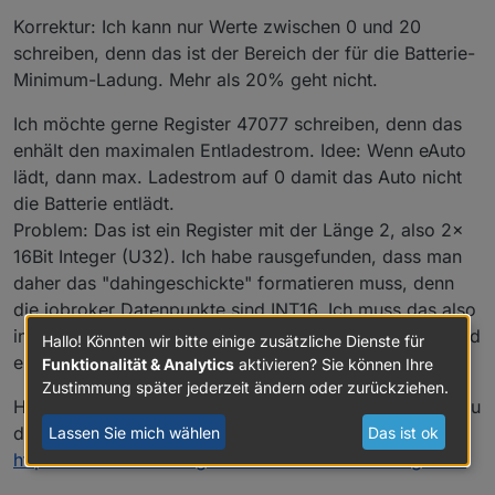
Korrektur: Ich kann nur Werte zwischen 0 und 20
schreiben, denn das ist der Bereich der für die Batterie-
Minimum-Ladung. Mehr als 20% geht nicht.
Ich möchte gerne Register 47077 schreiben, denn das
enhält den maximalen Entladestrom. Idee: Wenn eAuto
lädt, dann max. Ladestrom auf 0 damit das Auto nicht
die Batterie entlädt.
Problem: Das ist ein Register mit der Länge 2, also 2x
16Bit Integer (U32). Ich habe rausgefunden, dass man
daher das "dahingeschickte" formatieren muss, denn
die iobroker Datenpunkte sind INT16. Ich muss das also
in 2x INT16 aufteilen. Aber wie geht das? Hat da jemand
Hallo! Könnten wir bitte einige zusätzliche Dienste für
eine Idee?
Funktionalität & Analytics
aktivieren? Sie können Ihre
Zustimmung später jederzeit ändern oder zurückziehen.
Hier ist das beschrieben, aber ich werde da nicht schlau
draus:
Lassen Sie mich wählen
Das ist ok
https://stevesnoderedguide.com/modbus-writing-data