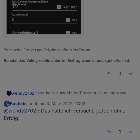
Bitte keine Fragen per PN, die gehören ins Forum!
Benutzt das Voting rechts unten im Beitrag wenn er euch geholfen hat.
0
Habe kein Huawei und Frage nur aus Interesse.
wendy2702
Kachel
schrieb am
3. März 2022, 10:02
K
Der Modbus Adapter läuft auch nicht nach
zuletzt editiert von
Offline
@
wendy2702
: Das hatte ich versucht, jedoch ohne
anpassen der Werte?
Erfolg.
0