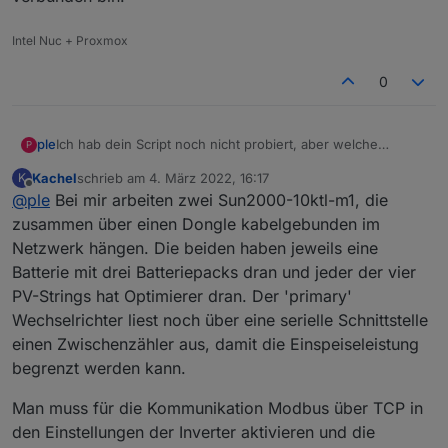
Intel Nuc + Proxmox
0
Ich hab dein Script noch nicht probiert, aber welche
ple
P
Hardware hast du genau? Ich habe noch die Hoffung, dass
Kachel
schrieb am
4. März 2022, 16:17
K
ich ich es mit den Modbus Adapter hinbekomme.
zuletzt editiert von
Offline
@
ple
Bei mir arbeiten zwei Sun2000-10ktl-m1, die
Bei mir werkelt ein KTL30 M3 an 40,5kwp mit dem Dongle,
Ich bin mir aber auch noch nicht sicher, ob ich alle
der ist per Kabel angeschlossen.
zusammen über einen Dongle kabelgebunden im
einstellungen im WR gefunden habe, da ich bisher nur
Aktuell melden der modbus Adapter noch
Netzwerk hängen. Die beiden haben jeweils eine
über fusion solar die Einstellung auf "ermöglichen" gestellt
Batterie mit drei Batteriepacks dran und jeder der vier
habe. Ich muss nachher mal gucken, ob ich noch mehr
einstellen muss, wenn ich direkt mit dem WR verbunden
PV-Strings hat Optimierer dran. Der 'primary'
bin.
Wechselrichter liest noch über eine serielle Schnittstelle
einen Zwischenzähler aus, damit die Einspeiseleistung
begrenzt werden kann.
Man muss für die Kommunikation Modbus über TCP in
den Einstellungen der Inverter aktivieren und die