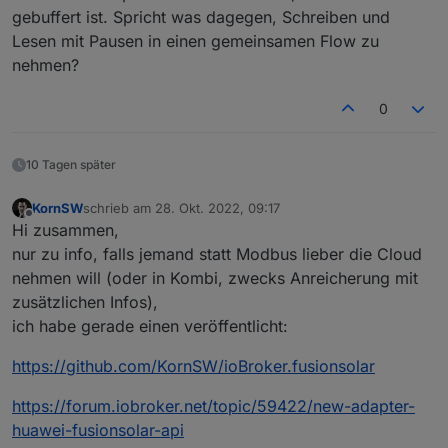
gebuffert ist. Spricht was dagegen, Schreiben und
Lesen mit Pausen in einen gemeinsamen Flow zu
nehmen?
0
10 Tagen später
KornSW
schrieb am
28. Okt. 2022, 09:17
zuletzt editiert von
Offline
Hi zusammen,
nur zu info, falls jemand statt Modbus lieber die Cloud
nehmen will (oder in Kombi, zwecks Anreicherung mit
zusätzlichen Infos),
ich habe gerade einen veröffentlicht:
https://github.com/KornSW/ioBroker.fusionsolar
https://forum.iobroker.net/topic/59422/new-adapter-
huawei-fusionsolar-api