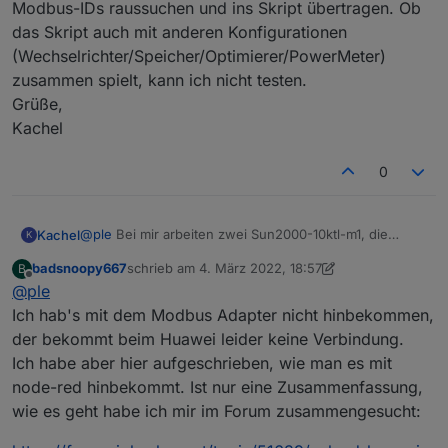
Modbus-IDs raussuchen und ins Skript übertragen. Ob
das Skript auch mit anderen Konfigurationen
(Wechselrichter/Speicher/Optimierer/PowerMeter)
zusammen spielt, kann ich nicht testen.
Grüße,
Kachel
0
@
ple
Bei mir arbeiten zwei Sun2000-10ktl-m1, die
Kachel
K
zusammen über einen Dongle kabelgebunden im
badsnoopy667
schrieb am
4. März 2022, 18:57
B
Netzwerk hängen. Die beiden haben jeweils eine
Man muss für die Kommunikation Modbus über TCP in
zuletzt editiert von badsnoopy667
3. Apr. 2022, 19:
Offline
@
ple
Batterie mit drei Batteriepacks dran und jeder der vier
den Einstellungen der Inverter aktivieren und die
PV-Strings hat Optimierer dran. Der 'primary'
Modbus-IDs raussuchen und ins Skript übertragen. Ob
Ich hab's mit dem Modbus Adapter nicht hinbekommen,
Wechselrichter liest noch über eine serielle
das Skript auch mit anderen Konfigurationen
der bekommt beim Huawei leider keine Verbindung.
Schnittstelle einen Zwischenzähler aus, damit die
(Wechselrichter/Speicher/Optimierer/PowerMeter)
Ich habe aber hier aufgeschrieben, wie man es mit
Einspeiseleistung begrenzt werden kann.
zusammen spielt, kann ich nicht testen.
node-red hinbekommt. Ist nur eine Zusammenfassung,
Grüße,
Kachel
wie es geht habe ich mir im Forum zusammengesucht: