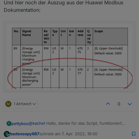
Und hier noch der Auszug aus der Huawei Modbus
Dokumentation:
M
1 Antwort
0
@
kachel
Hallo, danke für das Script, funktioniert
pettyboo
P
einwandfrei.
badsnoopy667
schrieb am
7. Apr. 2022, 19:00
B
Hättest Du vielleicht schon ein Beispiel zum
Dank dir im Voraus.
zuletzt editiert von
Offline