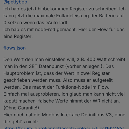
@
pettyboo
Schreiben in Register. Würde es dringend brauchen,
bin aber leider ziemlich ratlos, wie ich das realisieren
Ich hab es jetzt hinbekommen Register zu schreiben! Ich
könnte.
kann jetzt die maximale Entladeleistung der Batterie auf
0 setzen wenn das eAuto lädt.
Ich hab es mit node-red gemacht. Hier der Flow für das
eine Register:
flows.json
Den Wert den man einstellen will, z.B. 400 Watt schreibt
man in den SET Datenpunkt (vorher anlegen!). Das
Hauptproblem ist, dass der Wert in zwei Register
geschrieben werden muss. Also muss er aufgeteilt
werden. Das macht der Funktions-Node im Flow.
Einfach mal ausprobieren, ich glaub man kann nicht viel
kaputt machen, falsche Werte nimmt der WR nicht an.
(Ohne Garantie!)
Hier nochmal die Modbus Interface Definitions V3, ohne
die geht's nicht:
https://forum.iobroker.net/assets/uploads/files/1624831