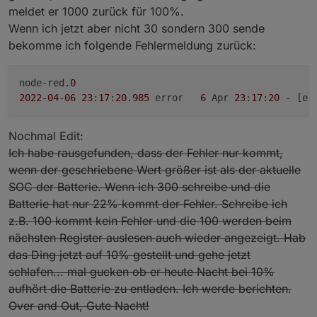
meldet er 1000 zurück für 100%.
Wenn ich jetzt aber nicht 30 sondern 300 sende
bekomme ich folgende Fehlermeldung zurück:
node-red
.0
2022
-
04
-
06
23
:
17
:
20.985
	error	
6
 Apr 
23
:
17
:
20
 - [er
Nochmal Edit:
Ich habe rausgefunden, dass der Fehler nur kommt,
wenn der geschriebene Wert größer ist als der aktuelle
SOC der Batterie. Wenn ich 300 schreibe und die
Batterie hat nur 22% kommt der Fehler. Schreibe ich
z.B. 100 kommt kein Fehler und die 100 werden beim
nächsten Register auslesen auch wieder angezeigt. Hab
das Ding jetzt auf 10% gestellt und gehe jetzt
schlafen... mal gucken ob er heute Nacht bei 10%
aufhört die Batterie zu entladen. Ich werde berichten.
Over and Out, Gute Nacht!