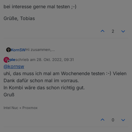
bei interesse gerne mal testen ;-)
Grüße, Tobias
2
Hi zusammen,
KornSW
nur zu info, falls jemand statt Modbus lieber die Cloud
ple
schrieb am
28. Okt. 2022, 09:31
P
nehmen will (oder in Kombi, zwecks Anreicherung mit
https://github.com/KornSW/ioBroker.fusionsolar
zuletzt editiert von
Offline
@
kornsw
zusätzlichen Infos),
ich habe gerade einen veröffentlicht:
https://forum.iobroker.net/topic/59422/new-adapter-
uhi, das muss ich mal am Wochenende testen :-) Vielen
huawei-fusionsolar-api
Dank dafür schon mal im vorraus.
bei interesse gerne mal testen ;-)
In Kombi wäre das schon richtig gut.
Gruß
Grüße, Tobias
Intel Nuc + Proxmox
0