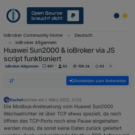
Weiter zum Inhalt
ioBroker Community Home
Deutsch
ioBroker Allgemein
Huawei Sun2000 & ioBroker via JS
script funktioniert
ioBroker Allgemein
481
62
159.2k
63
Anmelden zum Antworten
Kachel
schrieb am
1. März 2022, 21:03
K
zuletzt editiert von
Offline
Die Modbus-Ansteuerung vom Huawei Sun2000
Wechselrichter ist über TCP etwas speziell, da nach
öffnen des TCP-Ports noch eine Pause eingehalten
werden muss, da sonst keine Daten zurück geliefert