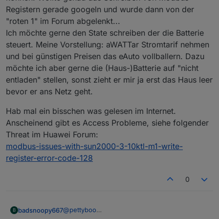
forcesetState
(
"Solarpower.Huawei.Invert
Registern gerade googeln und wurde dann von der
    }
"roten 1" im Forum abgelenkt...
// Battery register 32-41 (Storage related)
forcesetState
(
"Solarpower.Huawei.Inverter."
Ich möchte gerne den State schreiben der die Batterie
forcesetState
(
"Solarpower.Huawei.Inverter."
steuert. Meine Vorstellung: aWATTar Stromtarif nehmen
forcesetState
(
"Solarpower.Huawei.Inverter."
und bei günstigen Preisen das eAuto vollballern. Dazu
forcesetState
(
"Solarpower.Huawei.Inverter."
möchte ich aber gerne die (Haus-)Batterie auf "nicht
forcesetState
(
"Solarpower.Huawei.Inverter."
entladen" stellen, sonst zieht er mir ja erst das Haus leer
forcesetState
(
"Solarpower.Huawei.Inverter."
bevor er ans Netz geht.
forcesetState
(
"Solarpower.Huawei.Inverter."
forcesetState
(
"Solarpower.Huawei.Inverter."
Hab mal ein bisschen was gelesen im Internet.
forcesetState
(
"Solarpower.Huawei.Inverter."
Anscheinend gibt es Access Probleme, siehe folgender
forcesetState
(
"Solarpower.Huawei.Inverter."
Threat im Huawei Forum:
// Battery registers 42+43 (Battery stack r
modbus-issues-with-sun2000-3-10ktl-m1-write-
if
(
BatteryUnits
[id-
1
][
1
] > 
0
) {
register-error-code-128
forcesetState
(
"Solarpower.Huawei.Invert
    }
0
if
(
BatteryUnits
[id-
1
][
0
] > 
0
) {
forcesetState
(
"Solarpower.Huawei.Invert
    }
@
pettyboo
badsnoopy667
B