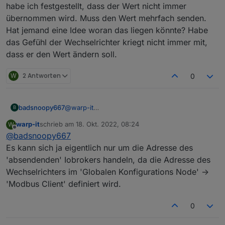
habe ich festgestellt, dass der Wert nicht immer
übernommen wird. Muss den Wert mehrfach senden.
Hat jemand eine Idee woran das liegen könnte? Habe
das Gefühl der Wechselrichter kriegt nicht immer mit,
dass er den Wert ändern soll.
W
2 Antworten
0
badsnoopy667
@
warp-it
B
Die Frage ist gar nicht so dumm... ich muss
warp-it
schrieb am
18. Okt. 2022, 08:24
W
zugeben, ich kann es Dir gar nicht sagen. Die IP
zuletzt editiert von
Offline
@
badsnoopy667
die bei mir eingetragen ist, entspricht gar nicht
meinem IP-Range. Ich vermute, die IP wird in
Es kann sich ja eigentlich nur um die Adresse des
der Funktion gar nicht verwendet? Hatte das ja
'absendenden' Iobrokers handeln, da die Adresse des
auch irgendwo aus dem Internet
Wechselrichters im 'Globalen Konfigurations Node' ->
zusammenkopiert...
'Modbus Client' definiert wird.
Funktioniert auch mit dieser komischen IP.
Allerdings habe ich festgestellt, dass der Wert
nicht immer übernommen wird. Muss den Wert
0
mehrfach senden. Hat jemand eine Idee woran
das liegen könnte? Habe das Gefühl der