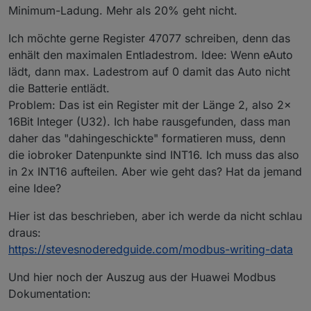
Minimum-Ladung. Mehr als 20% geht nicht.
forcesetState
(
"Solarpower.Huawei.Inverter."
forcesetState
(
"Solarpower.Huawei.Inverter."
Ich möchte gerne Register 47077 schreiben, denn das
forcesetState
(
"Solarpower.Huawei.Inverter."
enhält den maximalen Entladestrom. Idee: Wenn eAuto
forcesetState
(
"Solarpower.Huawei.Inverter."
forcesetState
(
"Solarpower.Huawei.Inverter."
lädt, dann max. Ladestrom auf 0 damit das Auto nicht
forcesetState
(
"Solarpower.Huawei.Inverter."
die Batterie entlädt.
forcesetState
(
"Solarpower.Huawei.Inverter."
Problem: Das ist ein Register mit der Länge 2, also 2x
forcesetState
(
"Solarpower.Huawei.Inverter."
16Bit Integer (U32). Ich habe rausgefunden, dass man
forcesetState
(
"Solarpower.Huawei.Inverter."
daher das "dahingeschickte" formatieren muss, denn
forcesetState
(
"Solarpower.Huawei.Inverter."
die iobroker Datenpunkte sind INT16. Ich muss das also
forcesetState
(
"Solarpower.Huawei.Inverter."
in 2x INT16 aufteilen. Aber wie geht das? Hat da jemand
forcesetState
(
"Solarpower.Huawei.Inverter."
forcesetState
(
"Solarpower.Huawei.Inverter."
eine Idee?
forcesetState
(
"Solarpower.Huawei.Inverter."
forcesetState
(
"Solarpower.Huawei.Inverter."
Hier ist das beschrieben, aber ich werde da nicht schlau
forcesetState
(
"Solarpower.Huawei.Inverter."
draus:
forcesetState
(
"Solarpower.Huawei.Inverter."
https://stevesnoderedguide.com/modbus-writing-data
forcesetState
(
"Solarpower.Huawei.Inverter."
forcesetState
(
"Solarpower.Huawei.Inverter."
Und hier noch der Auszug aus der Huawei Modbus
forcesetState
(
"Solarpower.Huawei.Inverter."
Dokumentation:
forcesetState
(
"Solarpower.Huawei.Inverter."