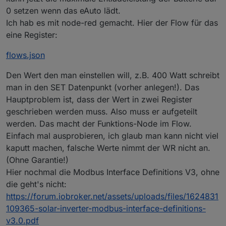
console
.
warn
(
"Error received readin
0 setzen wenn das eAuto lädt.
        }
else
Ich hab es mit node-red gemacht. Hier der Flow für das
        {   
eine Register:
console
.
debug
(
"Read data from id/ad
for
(
var
 i = 
0
; i < length; i++)  {
flows.json
GlobalDataBuffer
[id-
1
][address+
Den Wert den man einstellen will, z.B. 400 Watt schreibt
            } 
        }
man in den SET Datenpunkt (vorher anlegen!). Das
    });
Hauptproblem ist, dass der Wert in zwei Register
}
geschrieben werden muss. Also muss er aufgeteilt
werden. Das macht der Funktions-Node im Flow.
function
processData
(
) {
Einfach mal ausprobieren, ich glaub man kann nicht viel
console
.
log
(
"Processing new data..."
);
kaputt machen, falsche Werte nimmt der WR nicht an.
for
(
var
 i = 
1
; i <= 
ModBusIDs
.
length
; i++) 
(Ohne Garantie!)
ProcessDeviceInfo
(i);
processInverterStatus
(i);
Hier nochmal die Modbus Interface Definitions V3, ohne
processBattery
(i);
die geht's nicht:
processInverterPowerAdjustments
(i);
https://forum.iobroker.net/assets/uploads/files/1624831
processOptimizers
(i); 
109365-solar-inverter-modbus-interface-definitions-
    }    
v3.0.pdf
ProcessPowerMeterStatus
();