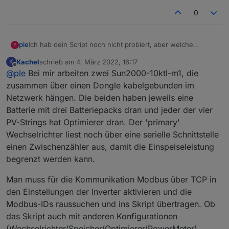
        bytearray.
push
(dataarray[index+i] & 
0xf
0
    }       
var
 value =  
String
.
fromCharCode
.
apply
(
null
return
 value;
Ich hab dein Script noch nicht probiert, aber welche
ple
P
}
Hardware hast du genau? Ich habe noch die Hoffung, dass
Kachel
schrieb am
4. März 2022, 16:17
K
ich ich es mit den Modbus Adapter hinbekomme.
zuletzt editiert von
function
getZeroTerminatedString
(
dataarray, ind
Offline
@
ple
Bei mir arbeiten zwei Sun2000-10ktl-m1, die
Bei mir werkelt ein KTL30 M3 an 40,5kwp mit dem Dongle,
var
 shortarray = dataarray.
slice
(index, ind
Ich bin mir aber auch noch nicht sicher, ob ich alle
der ist per Kabel angeschlossen.
zusammen über einen Dongle kabelgebunden im
var
 bytearray = [];
einstellungen im WR gefunden habe, da ich bisher nur
Aktuell melden der modbus Adapter noch
Netzwerk hängen. Die beiden haben jeweils eine
for
(
var
 i = 
0
; i < length; i++) {
über fusion solar die Einstellung auf "ermöglichen" gestellt
Batterie mit drei Batteriepacks dran und jeder der vier
habe. Ich muss nachher mal gucken, ob ich noch mehr
        bytearray.
push
(dataarray[index+i] >> 
8
)
einstellen muss, wenn ich direkt mit dem WR verbunden
PV-Strings hat Optimierer dran. Der 'primary'
        bytearray.
push
(dataarray[index+i] & 
0xf
bin.
    }       
Wechselrichter liest noch über eine serielle Schnittstelle
var
 value =  
String
.
fromCharCode
.
apply
(
null
einen Zwischenzähler aus, damit die Einspeiseleistung
var
 value2 = 
new
String
(value).
trim
();
begrenzt werden kann.
return
 value2;
}
Man muss für die Kommunikation Modbus über TCP in
den Einstellungen der Inverter aktivieren und die
function
forcesetState
(
objectname, value, optio
Modbus-IDs raussuchen und ins Skript übertragen. Ob
if
(!
existsState
(objectname)) {
das Skript auch mit anderen Konfigurationen
createState
(objectname, value, options)
(Wechselrichter/Speicher/Optimierer/PowerMeter)