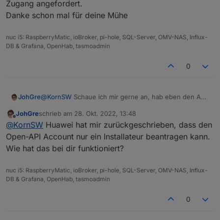
Zugang angefordert.
Danke schon mal für deine Mühe
nuc i5: RaspberryMatic, ioBroker, pi-hole, SQL-Server, OMV-NAS, Influx-
DB & Grafana, OpenHab, tasmoadmin
0
JohGre
@
KornSW
Schaue ich mir gerne an, hab eben den API
Zugang angefordert.
JohGre
schrieb am
28. Okt. 2022, 13:48
Danke schon mal für deine Mühe
zuletzt editiert von
Offline
@
KornSW
Huawei hat mir zurückgeschrieben, dass den
Open-API Account nur ein Installateur beantragen kann.
Wie hat das bei dir funktioniert?
nuc i5: RaspberryMatic, ioBroker, pi-hole, SQL-Server, OMV-NAS, Influx-
DB & Grafana, OpenHab, tasmoadmin
0