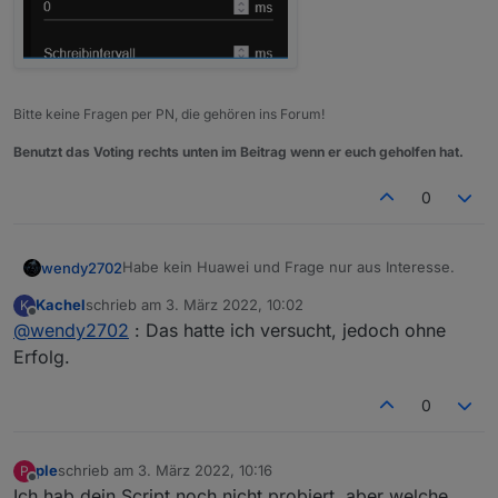
}
function
readSignedInt16
(
array
) {
var
 value = 
0
;
if
 (array[
0
] > 
32767
)
Bitte keine Fragen per PN, die gehören ins Forum!
        value = array[
0
] - 
65535
; 
else
Benutzt das Voting rechts unten im Beitrag wenn er euch geholfen hat.
        value = array[
0
];
0
return
 value;
}
function
readSignedInt32
(
array
) {
Habe kein Huawei und Frage nur aus Interesse.
wendy2702
var
 value = 
0
;
for
 (
var
 i = 
0
; i < 
2
; i++) {
Kachel
schrieb am
3. März 2022, 10:02
K
Der Modbus Adapter läuft auch nicht nach
zuletzt editiert von
Offline
        value = (value << 
16
) | array[i];
@
wendy2702
: Das hatte ich versucht, jedoch ohne
anpassen der Werte?
    }
Erfolg.
return
 value;
}
0
function
getU16
(
dataarray, index
) {
var
 value = 
readUnsignedInt16
(dataarray.
sli
return
 value;
ple
schrieb am
3. März 2022, 10:16
P
zuletzt editiert von
Offline
}
Ich hab dein Script noch nicht probiert, aber welche