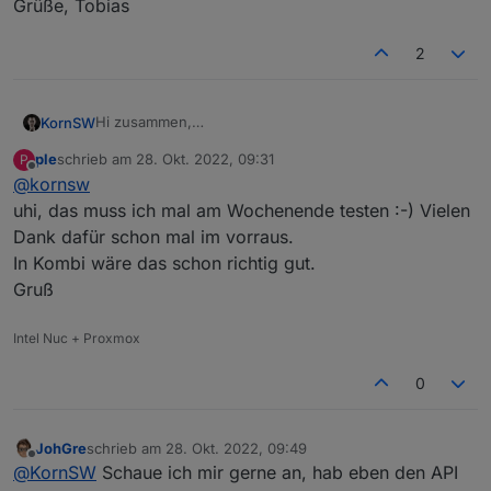
Grüße, Tobias
2
Hi zusammen,
KornSW
nur zu info, falls jemand statt Modbus lieber die Cloud
ple
schrieb am
28. Okt. 2022, 09:31
P
nehmen will (oder in Kombi, zwecks Anreicherung mit
https://github.com/KornSW/ioBroker.fusionsolar
zuletzt editiert von
Offline
@
kornsw
zusätzlichen Infos),
ich habe gerade einen veröffentlicht:
https://forum.iobroker.net/topic/59422/new-adapter-
uhi, das muss ich mal am Wochenende testen :-) Vielen
huawei-fusionsolar-api
Dank dafür schon mal im vorraus.
bei interesse gerne mal testen ;-)
In Kombi wäre das schon richtig gut.
Gruß
Grüße, Tobias
Intel Nuc + Proxmox
0
JohGre
schrieb am
28. Okt. 2022, 09:49
zuletzt editiert von
Offline
@
KornSW
Schaue ich mir gerne an, hab eben den API