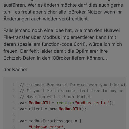
ausführen. Wer es ändern möchte darf dies auch gerne
tun - es freut aber sicher alle ioBroker-Nutzer wenn ihr
Änderungen auch wieder veröffentlicht.
Falls jemand noch eine Idee hat, wie man den Huawei
File-transfer über Modbus implementieren kann (mit
deren speziellem function-code 0x41), würde ich mich
freuen. Der fehlt leider damit die Optimierer ihre
Echtzeit-Daten in den IOBroker liefern können...
der Kachel
// License: Beerware! Do what ever you like wit
// If you like this code, feel free to buy me a
// Have fun with it! der Kachel
var
ModbusRTU
 = 
require
(
"modbus-serial"
);
var
 client = 
new
ModbusRTU
();
var
 modbusErrorMessages = [
"Unknown error"
,