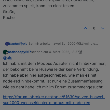
    }
zusammen spielt, kann ich nicht testen.
else
 {
setState
(objectname, value);
Grüße,
    }
Kachel
}  
// --------------------------------------------
0
// Functions to map registers into ioBreaker ob
function
processOptimizers
(
id
) {
forcesetState
(
"Solarpower.Huawei.Inverter."
@
ple
Bei mir arbeiten zwei Sun2000-10ktl-m1, die
Kachel
K
forcesetState
(
"Solarpower.Huawei.Inverter."
zusammen über einen Dongle kabelgebunden im
forcesetState
(
"Solarpower.Huawei.Inverter."
badsnoopy667
schrieb am
4. März 2022, 18:57
B
Netzwerk hängen. Die beiden haben jeweils eine
Man muss für die Kommunikation Modbus über TCP in
zuletzt editiert von badsnoopy667
3. Apr. 2022, 19:
Offline
}
@
ple
Batterie mit drei Batteriepacks dran und jeder der vier
den Einstellungen der Inverter aktivieren und die
PV-Strings hat Optimierer dran. Der 'primary'
Modbus-IDs raussuchen und ins Skript übertragen. Ob
Ich hab's mit dem Modbus Adapter nicht hinbekommen,
Wechselrichter liest noch über eine serielle
das Skript auch mit anderen Konfigurationen
function
processInverterPowerAdjustments
(
id
) {
der bekommt beim Huawei leider keine Verbindung.
Schnittstelle einen Zwischenzähler aus, damit die
(Wechselrichter/Speicher/Optimierer/PowerMeter)
forcesetState
(
"Solarpower.Huawei.Inverter."
Ich habe aber hier aufgeschrieben, wie man es mit
Einspeiseleistung begrenzt werden kann.
zusammen spielt, kann ich nicht testen.
forcesetState
(
"Solarpower.Huawei.Inverter."
node-red hinbekommt. Ist nur eine Zusammenfassung,
Grüße,
forcesetState
(
"Solarpower.Huawei.Inverter."
Kachel
wie es geht habe ich mir im Forum zusammengesucht:
forcesetState
(
"Solarpower.Huawei.Inverter."
forcesetState
(
"Solarpower.Huawei.Inverter."
https://forum.iobroker.net/topic/51639/solved-huawei-
forcesetState
(
"Solarpower.Huawei.Inverter."
sun2000-wechselrichter-modbus-mit-node-red
forcesetState
(
"Solarpower.Huawei.Inverter."
}