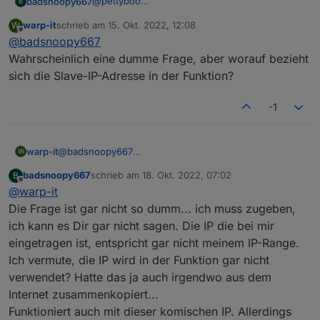
@
pettyboo
badsnoopy667
B
RegisterSpacesToReadContinuouslyPtr
 = 
0
https://forum.iobroker.net/assets/uploads/files/
Ich hab es jetzt hinbekommen Register zu
        currentinverter++
1624831109365-solar-inverter-modbus-
warp-it
schrieb am
15. Okt. 2022, 12:08
W
schreiben! Ich kann jetzt die maximale
flows.json
zuletzt editiert von
if
(currentinverter > 
ModBusIDs
.
length
){
Offline
interface-definitions-v3.0.pdf
@
badsnoopy667
Entladeleistung der Batterie auf 0 setzen wenn
            currentinverter = 
1
;  
das eAuto lädt.
Den Wert den man einstellen will, z.B. 400 Watt
Wahrscheinlich eine dumme Frage, aber worauf bezieht
            triggerprocessing = 
1
;             
Ich hab es mit node-red gemacht. Hier der
schreibt man in den SET Datenpunkt (vorher
sich die Slave-IP-Adresse in der Funktion?
        }
Flow für das eine Register:
anlegen!). Das Hauptproblem ist, dass der Wert
Viel Erfolg!
    }     
in zwei Register geschrieben werden muss.
-1
Also muss er aufgeteilt werden. Das macht der
}, 
2000
);
Funktions-Node im Flow. Einfach mal
ausprobieren, ich glaub man kann nicht viel
kaputt machen, falsche Werte nimmt der WR
warp-it
@
badsnoopy667
W
nicht an. (Ohne Garantie!)
Wahrscheinlich eine dumme Frage, aber worauf
badsnoopy667
schrieb am
18. Okt. 2022, 07:02
B
Hier nochmal die Modbus Interface Definitions
bezieht sich die Slave-IP-Adresse in der Funktion?
zuletzt editiert von
Offline
@
warp-it
V3, ohne die geht's nicht:
https://forum.iobroker.net/assets/uploads/files/
Die Frage ist gar nicht so dumm... ich muss zugeben,
1624831109365-solar-inverter-modbus-
ich kann es Dir gar nicht sagen. Die IP die bei mir
interface-definitions-v3.0.pdf
eingetragen ist, entspricht gar nicht meinem IP-Range.
Ich vermute, die IP wird in der Funktion gar nicht
verwendet? Hatte das ja auch irgendwo aus dem
Internet zusammenkopiert...
Funktioniert auch mit dieser komischen IP. Allerdings