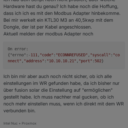
Hardware hast du genau? Ich habe noch die Hoffung,
function
getU32
(
dataarray, index
) {
dass ich ich es mit den Modbus Adapter hinbekomme.
var
 value = 
readUnsignedInt32
(dataarray.
sli
Bei mir werkelt ein KTL30 M3 an 40,5kwp mit dem
return
 value;
Dongle, der ist per Kabel angeschlossen.
}
Aktuell melden der modbus Adapter noch
function
getI16
(
dataarray, index
) {
var
 value = 
readSignedInt16
(dataarray.
slice
On error:
return
 value;
{"errno":-
111
,
"code"
:
"ECONNREFUSED"
,
"syscall"
:
"co
}
nnect"
,
"address"
:
"10.10.10.21"
,
"port"
:
502
}
function
getI32
(
dataarray, index
) {
Ich bin mir aber auch noch nicht sicher, ob ich alle
var
 value = 
readSignedInt32
(dataarray.
slice
return
 value;
einstellungen im WR gefunden habe, da ich bisher nur
}
über fusion solar die Einstellung auf "ermöglichen"
gestellt habe. Ich muss nachher mal gucken, ob ich
function
getString
(
dataarray, index, length
) {
noch mehr einstellen muss, wenn ich direkt mit dem WR
var
 shortarray = dataarray.
slice
(index, ind
verbunden bin.
var
 bytearray = [];
for
(
var
 i = 
0
; i < length; i++) {
Intel Nuc + Proxmox
        bytearray.
push
(dataarray[index+i] >> 
8
)