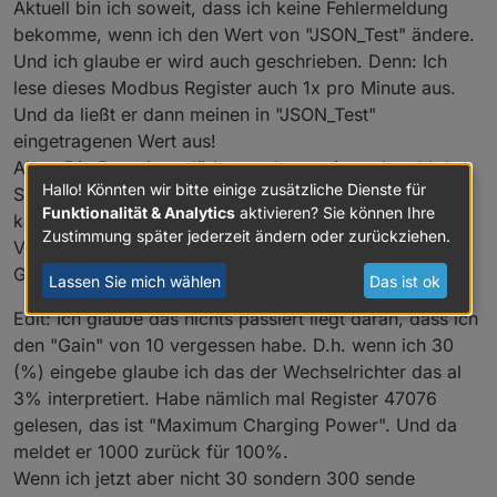
Aktuell bin ich soweit, dass ich keine Fehlermeldung
// Battery registers 110-141 are not suppor
bekomme, wenn ich den Wert von "JSON_Test" ändere.
}
Und ich glaube er wird auch geschrieben. Denn: Ich
lese dieses Modbus Register auch 1x pro Minute aus.
function
ProcessPowerMeterStatus
(
) {       
Und da ließt er dann meinen in "JSON_Test"
forcesetState
(
"Solarpower.Huawei.Meter.Stat
eingetragenen Wert aus!
forcesetState
(
"Solarpower.Huawei.Meter.Volt
Aber: Die Batterie entlädt trotzdem weiter, obwohl der
forcesetState
(
"Solarpower.Huawei.Meter.Volt
Hallo! Könnten wir bitte einige zusätzliche Dienste für
SOC kleiner ist als der eingegebene Wert. Es hat also
forcesetState
(
"Solarpower.Huawei.Meter.Volt
Funktionalität & Analytics
aktivieren? Sie können Ihre
forcesetState
(
"Solarpower.Huawei.Meter.Curr
keinen Effekt...
Zustimmung später jederzeit ändern oder zurückziehen.
forcesetState
(
"Solarpower.Huawei.Meter.Curr
Vielleicht hilft das ja schon jemandem weiter als
forcesetState
(
"Solarpower.Huawei.Meter.Curr
Gedankenanstoß wie man es hinbekommen kann?
Lassen Sie mich wählen
Das ist ok
forcesetState
(
"Solarpower.Huawei.Meter.Acti
forcesetState
(
"Solarpower.Huawei.Meter.Reac
Edit: Ich glaube das nichts passiert liegt daran, dass ich
forcesetState
(
"Solarpower.Huawei.Meter.Powe
den "Gain" von 10 vergessen habe. D.h. wenn ich 30
forcesetState
(
"Solarpower.Huawei.Meter.Grid
(%) eingebe glaube ich das der Wechselrichter das al
forcesetState
(
"Solarpower.Huawei.Meter.Posi
3% interpretiert. Habe nämlich mal Register 47076
forcesetState
(
"Solarpower.Huawei.Meter.Reve
gelesen, das ist "Maximum Charging Power". Und da
forcesetState
(
"Solarpower.Huawei.Meter.Accu
meldet er 1000 zurück für 100%.
forcesetState
(
"Solarpower.Huawei.Meter.Mete
forcesetState
(
"Solarpower.Huawei.Meter.Volt
Wenn ich jetzt aber nicht 30 sondern 300 sende