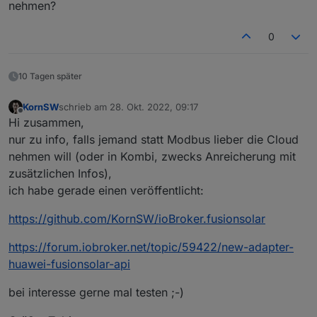
nehmen?
0
10 Tagen später
KornSW
schrieb am
28. Okt. 2022, 09:17
zuletzt editiert von
Offline
Hi zusammen,
nur zu info, falls jemand statt Modbus lieber die Cloud
nehmen will (oder in Kombi, zwecks Anreicherung mit
zusätzlichen Infos),
ich habe gerade einen veröffentlicht:
https://github.com/KornSW/ioBroker.fusionsolar
https://forum.iobroker.net/topic/59422/new-adapter-
huawei-fusionsolar-api
bei interesse gerne mal testen ;-)