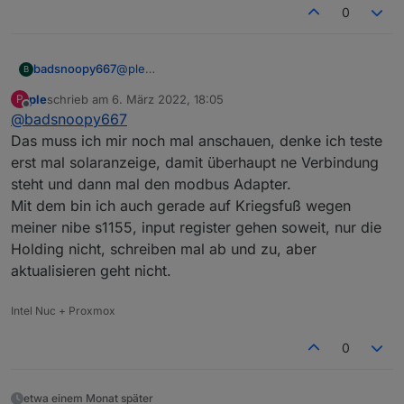
0
function
processBattery
(
id
) {
// Battery registers 1-15 (Stack 1 related)
@
ple
badsnoopy667
if
(
BatteryUnits
[id-
1
][
0
] > 
0
) {
B
Ich hab's mit dem Modbus Adapter nicht
forcesetState
(
"Solarpower.Huawei.Invert
ple
schrieb am
6. März 2022, 18:05
P
hinbekommen, der bekommt beim Huawei
https://forum.iobroker.net/topic/51639/solved-
zuletzt editiert von
forcesetState
(
"Solarpower.Huawei.Invert
Offline
@
badsnoopy667
leider keine Verbindung.
huawei-sun2000-wechselrichter-modbus-mit-
forcesetState
(
"Solarpower.Huawei.Invert
Ich habe aber hier aufgeschrieben, wie man es
node-red
Das muss ich mir noch mal anschauen, denke ich teste
forcesetState
(
"Solarpower.Huawei.Invert
mit node-red hinbekommt. Ist nur eine
erst mal solaranzeige, damit überhaupt ne Verbindung
forcesetState
(
"Solarpower.Huawei.Invert
Zusammenfassung, wie es geht habe ich mir im
steht und dann mal den modbus Adapter.
forcesetState
(
"Solarpower.Huawei.Invert
Forum zusammengesucht:
forcesetState
(
"Solarpower.Huawei.Invert
Mit dem bin ich auch gerade auf Kriegsfuß wegen
forcesetState
(
"Solarpower.Huawei.Invert
meiner nibe s1155, input register gehen soweit, nur die
forcesetState
(
"Solarpower.Huawei.Invert
Holding nicht, schreiben mal ab und zu, aber
forcesetState
(
"Solarpower.Huawei.Invert
aktualisieren geht nicht.
forcesetState
(
"Solarpower.Huawei.Invert
forcesetState
(
"Solarpower.Huawei.Invert
Intel Nuc + Proxmox
forcesetState
(
"Solarpower.Huawei.Invert
forcesetState
(
"Solarpower.Huawei.Invert
0
forcesetState
(
"Solarpower.Huawei.Invert
    }
// Battery registers 16+17 (Storage-related
etwa einem Monat später