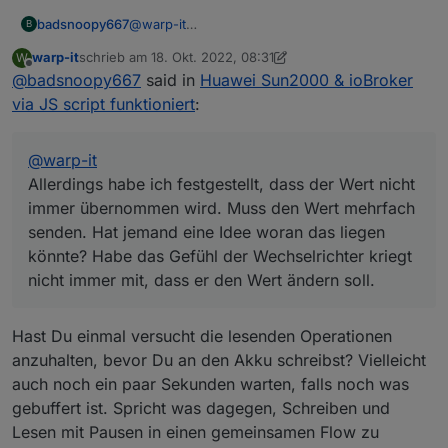
Wechselrichter kriegt nicht immer mit, dass er
badsnoopy667
@
warp-it
B
den Wert ändern soll.
Die Frage ist gar nicht so dumm... ich muss
warp-it
schrieb am
18. Okt. 2022, 08:31
W
zugeben, ich kann es Dir gar nicht sagen. Die IP
zuletzt editiert von warp-it
Offline
@
badsnoopy667
said in
Huawei Sun2000 & ioBroker
die bei mir eingetragen ist, entspricht gar nicht
meinem IP-Range. Ich vermute, die IP wird in
via JS script funktioniert
:
der Funktion gar nicht verwendet? Hatte das ja
auch irgendwo aus dem Internet
zusammenkopiert...
@
warp-it
Funktioniert auch mit dieser komischen IP.
Allerdings habe ich festgestellt, dass der Wert nicht
Allerdings habe ich festgestellt, dass der Wert
immer übernommen wird. Muss den Wert mehrfach
nicht immer übernommen wird. Muss den Wert
senden. Hat jemand eine Idee woran das liegen
mehrfach senden. Hat jemand eine Idee woran
das liegen könnte? Habe das Gefühl der
könnte? Habe das Gefühl der Wechselrichter kriegt
Wechselrichter kriegt nicht immer mit, dass er
nicht immer mit, dass er den Wert ändern soll.
den Wert ändern soll.
Hast Du einmal versucht die lesenden Operationen
anzuhalten, bevor Du an den Akku schreibst? Vielleicht
auch noch ein paar Sekunden warten, falls noch was
gebuffert ist. Spricht was dagegen, Schreiben und
Lesen mit Pausen in einen gemeinsamen Flow zu