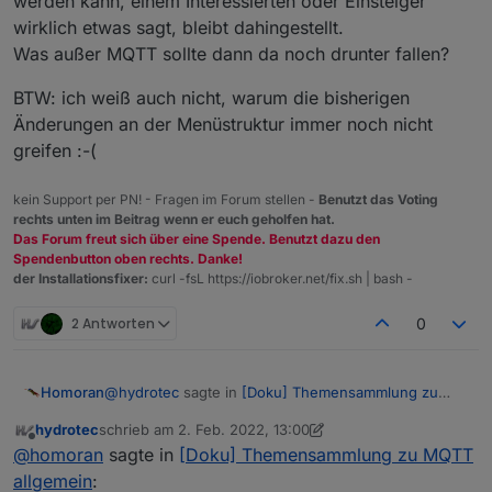
werden kann, einem Interessierten oder Einsteiger
und jetzt bei MQTT - also Protokolle
oder zwei Adapter abgestimmte.
wirklich etwas sagt, bleibt dahingestellt.
Ich muss mir nochmal die "Struktur hinter der
So grob kann man das auch in meiner bisher
Doku" ansehen, ob da nicht auch schon was
Was außer MQTT sollte dann da noch drunter fallen?
erstellten
Doku
erkennen.
geplant war, oder ob das nur eine Kategorie bei
den Adaptern geworden ist
BTW: ich weiß auch nicht, warum die bisherigen
Änderungen an der Menüstruktur immer noch nicht
greifen :-(
kein Support per PN! - Fragen im Forum stellen -
Benutzt das Voting
rechts unten im Beitrag wenn er euch geholfen hat.
Das Forum freut sich über eine Spende. Benutzt dazu den
Spendenbutton oben rechts. Danke!
der Installationsfixer:
curl -fsL https://iobroker.net/fix.sh | bash -
2 Antworten
0
@
hydrotec
sagte in
[Doku] Themensammlung zu
Homoran
MQTT allgemein
:
hydrotec
schrieb am
2. Feb. 2022, 13:00
zuletzt editiert von hydrotec
2. Feb. 2022, 14:01
Offline
Eine allgemeine Dokumentation, und nicht auf
@
homoran
sagte in
[Doku] Themensammlung zu MQTT
einen oder zwei Adapter abgestimmte.
allgemein
:
Das Schlimme an deinem Entwurf ist ja, dass er gut