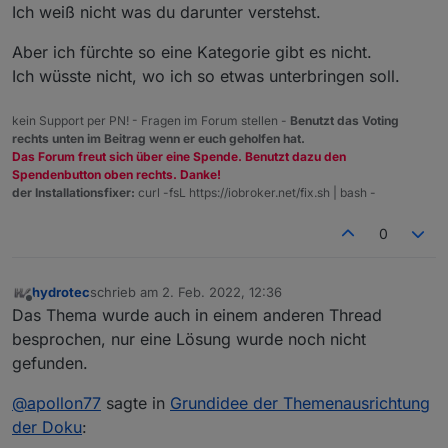
Ich weiß nicht was du darunter verstehst.
Dokumentation ist sinvoll, und eigentlich auch so
geplant.
Aber ich fürchte so eine Kategorie gibt es nicht.
Ich wüsste nicht, wo ich so etwas unterbringen soll.
kein Support per PN! - Fragen im Forum stellen -
Benutzt das Voting
rechts unten im Beitrag wenn er euch geholfen hat.
Das Forum freut sich über eine Spende. Benutzt dazu den
Spendenbutton oben rechts. Danke!
der Installationsfixer:
curl -fsL https://iobroker.net/fix.sh | bash -
0
hydrotec
schrieb am
2. Feb. 2022, 12:36
zuletzt editiert von
Offline
Das Thema wurde auch in einem anderen Thread
besprochen, nur eine Lösung wurde noch nicht
gefunden.
@
apollon77
sagte in
Grundidee der Themenausrichtung
der Doku
: