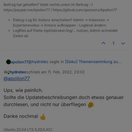
Beitrag hat geholfen? Votet rechts unten im Beitrag :-)
https://paypal.me/Apollon77 / https://github.com/sponsors/Apollon77
Debug-Log für Instanz einschalten? Admin -> Instanzen ->
Expertenmodus -> Instanz aufklappen - Loglevel ändern
Logfiles auf Platte /opt/iobroker/log/… nutzen, Admin schneidet
Zeilen ab
1
@
hydrotec
sagte in
[Doku] Themensammlung zu
apollon77
MQTT allgemein
:
hydrotec
schrieb am
11. Feb. 2022, 23:02
zuletzt editiert von
Offline
In der Adminversion <5.3.0 ist der von mir
@
apollon77
beschriebene Weg noch gültig, bzw.
Geht seit 5.2.1
funktionabel?
Ups, wie peinlich.
Sollte die Updatebeschreibungen doch etwas genauer
durchlesen, und nicht nur überfliegen
Danke nochmal
Ubuntu 22.04 LTS (LXD/LXC)