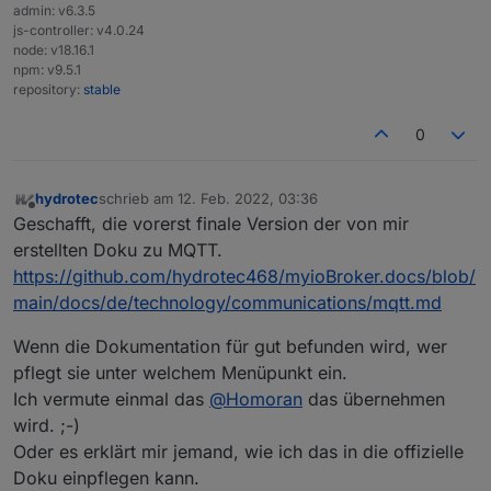
admin: v6.3.5
js-controller: v4.0.24
node: v18.16.1
npm: v9.5.1
repository:
stable
0
hydrotec
schrieb am
12. Feb. 2022, 03:36
zuletzt editiert von
Offline
Geschafft, die vorerst finale Version der von mir
erstellten Doku zu MQTT.
https://github.com/hydrotec468/myioBroker.docs/blob/
main/docs/de/technology/communications/mqtt.md
Wenn die Dokumentation für gut befunden wird, wer
pflegt sie unter welchem Menüpunkt ein.
Ich vermute einmal das
@
Homoran
das übernehmen
wird. ;-)
Oder es erklärt mir jemand, wie ich das in die offizielle
Doku einpflegen kann.