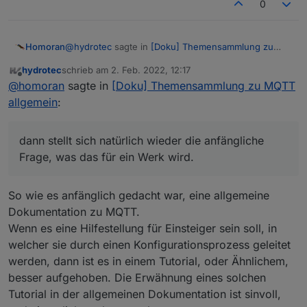
0
@
hydrotec
sagte in
[Doku] Themensammlung zu
Homoran
MQTT allgemein
:
hydrotec
schrieb am
2. Feb. 2022, 12:17
zuletzt editiert von
Offline
Mein aktueller Plan sieht eine detailierte
@
homoran
sagte in
[Doku] Themensammlung zu MQTT
Beschreibung eines Adapters nicht vor.
allgemein
:
dann stellt sich natürlich wieder die anfängliche
Frage, was das für ein Werk wird.
Es gibt im Moment Adapterreferenz, da wird nur
ein
Weitere Elemente der Doku wären noch eine FAQ
dann stellt sich natürlich wieder die anfängliche
Adapter beschrieben. die Doku muss in das
oder das Glossar.
Frage, was das für ein Werk wird.
Adapterrepo, oder Tutorial. Da habe ich aber
Für letzteres wird es definitiv zu viel Inhalt, für FAQ
überhaupt keinen Schimmer wie tief man da
IMHO auch
reingehen soll und muss, ohne einen Einsteiger, der
So wie es anfänglich gedacht war, eine allgemeine
sich anhand des Tut für eine Installation da entlang
Dokumentation zu MQTT.
hangelt, abzuhängen
Wenn es eine Hilfestellung für Einsteiger sein soll, in
welcher sie durch einen Konfigurationsprozess geleitet
werden, dann ist es in einem Tutorial, oder Ähnlichem,
besser aufgehoben. Die Erwähnung eines solchen
Tutorial in der allgemeinen Dokumentation ist sinvoll,