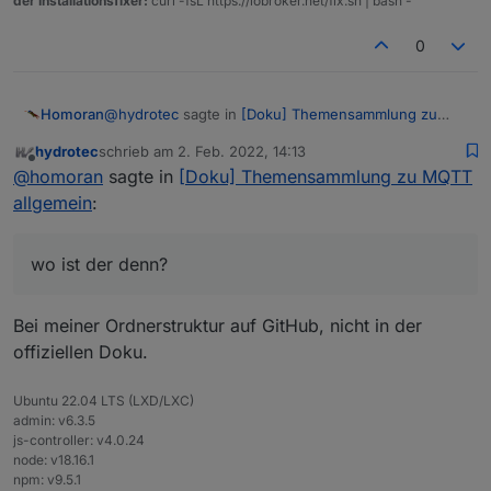
der Installationsfixer:
curl -fsL https://iobroker.net/fix.sh | bash -
0
@
hydrotec
sagte in
[Doku] Themensammlung zu
Homoran
MQTT allgemein
:
hydrotec
schrieb am
2. Feb. 2022, 14:13
zuletzt editiert von
Offline
das unter dem Menüpunkt "Technologie ->
@
homoran
sagte in
[Doku] Themensammlung zu MQTT
Kommunikation" solche allgemeinen
allgemein
:
wo ist der denn?
Dokumentationen sehr gut aufgehoben sind. Da
würden dann auch so Themen wie Zigbee, Z-
Wave, usw. gut rein passen.
wo ist der denn?
Bei meiner Ordnerstruktur auf GitHub, nicht in der
offiziellen Doku.
Ubuntu 22.04 LTS (LXD/LXC)
admin: v6.3.5
js-controller: v4.0.24
node: v18.16.1
npm: v9.5.1