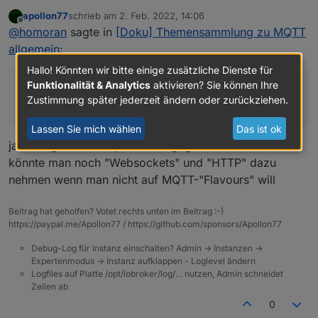
MQTT allgemein
:
apollon77
schrieb am
2. Feb. 2022, 14:06
zuletzt editiert von
Offline
Eine allgemeine Dokumentation, und nicht auf
@
homoran
sagte in
[Doku] Themensammlung zu MQTT
einen oder zwei Adapter abgestimmte.
allgemein
:
Das Schlimme an deinem Entwurf ist ja, dass er gut
So grob kann man das auch in meiner bisher
ist :-)
Hallo! Könnten wir bitte einige zusätzliche Dienste für
erstellten Doku erkennen.
Eine Entscheidungshilfe was ein Interessierter User
Funktionalität & Analytics
aktivieren? Sie können Ihre
Was außer MQTT sollte dann da noch drunter
für seine Fragestellung nehmen soll wäre wohl der
Zustimmung später jederzeit ändern oder zurückziehen.
fallen?
Ansatz.
BTW: ich weiß auch nicht, warum die bisherigen
Aber er passt nicht zu Logik (wie node-red)
Änderungen an der Menüstruktur immer noch nicht
Lassen Sie mich wählen
Das ist ok
und ob ein weiterer Menüpunkt
Protokolle
, ganz
greifen :-(
ja nicht ganz so simpel ... aus gegebenem anlass
abgesehen davon, ob der Punkt noch eingeschoben
könnte man noch "Websockets" und "HTTP" dazu
werden kann, einem Interessierten oder Einsteiger
wirklich etwas sagt, bleibt dahingestellt.
nehmen wenn man nicht auf MQTT-"Flavours" will
Was außer MQTT sollte dann da noch drunter fallen?
Beitrag hat geholfen? Votet rechts unten im Beitrag :-)
https://paypal.me/Apollon77 / https://github.com/sponsors/Apollon77
Debug-Log für Instanz einschalten? Admin -> Instanzen ->
Expertenmodus -> Instanz aufklappen - Loglevel ändern
Logfiles auf Platte /opt/iobroker/log/… nutzen, Admin schneidet
Zeilen ab
0