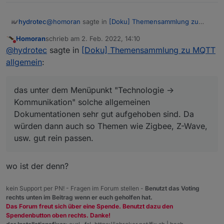
@
homoran
sagte in
[Doku] Themensammlung zu
hydrotec
MQTT allgemein
:
Homoran
schrieb am
2. Feb. 2022, 14:10
zuletzt editiert von
Nicht stören
Das Schlimme an deinem Entwurf ist ja, dass er
@
hydrotec
sagte in
[Doku] Themensammlung zu MQTT
gut ist
allgemein
:
Dankeschön :-)
Ich habe für mich auf GitHub entschieden, das unter
das unter dem Menüpunkt "Technologie ->
dem Menüpunkt "Technologie -> Kommunikation"
Kommunikation" solche allgemeinen
solche allgemeinen Dokumentationen sehr gut
@
homoran
sagte in
[Doku] Themensammlung zu
Dokumentationen sehr gut aufgehoben sind. Da
aufgehoben sind. Da würden dann auch so Themen
MQTT allgemein
:
wie Zigbee, Z-Wave, usw. gut rein passen.
würden dann auch so Themen wie Zigbee, Z-Wave,
BTW: ich weiß auch nicht, warum die bisherigen
Wie das Menü letztendlich aussehen soll müsst ihr im
usw. gut rein passen.
Änderungen an der Menüstruktur immer noch
Core-Team entscheiden, da will ich mich nicht
Da kann ich dir nur etwas Trost spenden, doch
nicht greifen
einmischen.
wirklich helfen nicht. ;-)
wo ist der denn?
EDIT: Der Interessierte kann über die Suchfunktion in
der Doku etwas zu MQTT finden.
kein Support per PN! - Fragen im Forum stellen -
Benutzt das Voting
rechts unten im Beitrag wenn er euch geholfen hat.
Das Forum freut sich über eine Spende. Benutzt dazu den
Spendenbutton oben rechts. Danke!