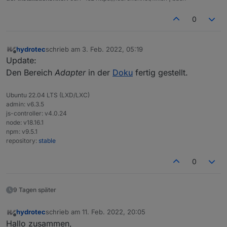
0
hydrotec
schrieb am
3. Feb. 2022, 05:19
zuletzt editiert von
Offline
Update:
Den Bereich
Adapter
in der
Doku
fertig gestellt.
Ubuntu 22.04 LTS (LXD/LXC)
admin: v6.3.5
js-controller: v4.0.24
node: v18.16.1
npm: v9.5.1
repository:
stable
0
9 Tagen später
hydrotec
schrieb am
11. Feb. 2022, 20:05
zuletzt editiert von
Offline
Hallo zusammen,