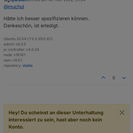
Hallo hydrotec,
zuletzt editiert von
Offline
@
muchul
Werden mehrere MQTT-Broker parallel betrieben,
Hätte ich besser spezifizieren können.
ist es notwendig das jeder Broker auf einen
Dankeschön, ist erledigt.
Das ist nur der Fall wenn mehrere Broker unter der
anderen Port hört.
gleichen IP betrieben werden.
Ubuntu 22.04 LTS (LXD/LXC)
Beispielsweise MQTT Adapter und der Sonoff adapter.
admin: v6.3.5
Broker mit unterschiedlichen Ip Adressen,
js-controller: v4.0.24
beispielsweise Sonoff Adapter und ein selbständiger
node: v18.16.1
Mosquitto können den gleichen Port haben.
npm: v9.5.1
repository:
stable
0
Hey! Du scheinst an dieser Unterhaltung
interessiert zu sein, hast aber noch kein
Konto.