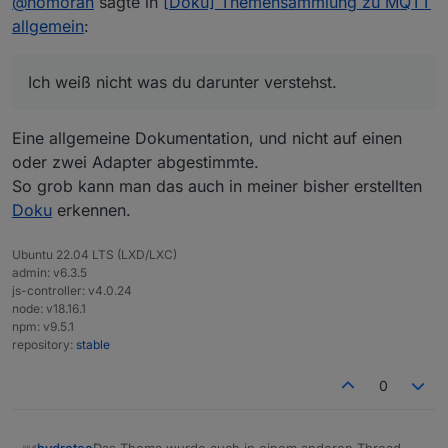
@
homoran
sagte in
[Doku] Themensammlung zu MQTT
allgemein
:
Ich weiß nicht was du darunter verstehst.
Eine allgemeine Dokumentation, und nicht auf einen
oder zwei Adapter abgestimmte.
So grob kann man das auch in meiner bisher erstellten
Doku
erkennen.
Ubuntu 22.04 LTS (LXD/LXC)
admin: v6.3.5
js-controller: v4.0.24
node: v18.16.1
npm: v9.5.1
repository:
stable
0