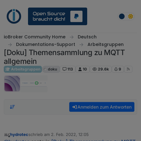
Weiter zum Inhalt
ioBroker Community Home
Deutsch
Dokumentations-Support
Arbeitsgruppen
[Doku] Themensammlung zu MQTT
allgemein
Arbeitsgruppen
doku
113
10
29.6k
9
Anmelden zum Antworten
hydrotec
schrieb am
2. Feb. 2022, 12:05
zuletzt editiert von
Offline