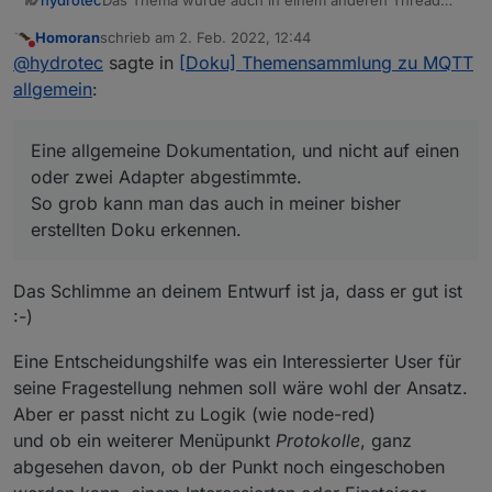
Das Thema wurde auch in einem anderen Thread
hydrotec
besprochen, nur eine Lösung wurde noch nicht
Homoran
schrieb am
2. Feb. 2022, 12:44
gefunden.
@
apollon77
sagte in
Grundidee der
zuletzt editiert von
Nicht stören
@
hydrotec
sagte in
[Doku] Themensammlung zu MQTT
Themenausrichtung der Doku
:
allgemein
:
@
ostfrieseunterwegs
sagte in
Grundidee der
Themenausrichtung der Doku
:
@
homoran
sagte in
Grundidee der
Eine allgemeine Dokumentation, und nicht auf einen
Themenausrichtung der Doku
:
oder zwei Adapter abgestimmte.
@
apollon77
Genau,
herstellerübergreifende Standards und
@
apollon77
sagte in
Grundidee der
So grob kann man das auch in meiner bisher
Protokolle: mqtt, zigbee, z-wave, knx, ...
Themenausrichtung der Doku
:
erstellten Doku erkennen.
@
apollon77
sagte in
Grundidee der
und wie diese sich integrieren kurz
Themenausrichtung der Doku
:
beschreiben und dann die Details bei den
Am Ende ist die "Logik und
einzelnen Adaptern.
Das Schlimme an deinem Entwurf ist ja, dass er gut ist
Automatisierung"-Startseite genau so ein
@
homoran
"IoT Technologien und Protokolle"
:-)
Bereich. Hier sollten Abschnitte sein über
:-))
So eine Seite haben wir noch nicht...müsste
"Scenes", "JavaScript" mit den
Eine Entscheidungshilfe was ein Interessierter User für
man mal überlegen wo man das in die Struktur
Regelformen Rules, Blockly, Skripte und am
@
homoran
sagte in
[Doku] Themensammlung zu
einsortiert, aber ja könnte für Interessenten vor
Ende auch Node-Red.
seine Fragestellung nehmen soll wäre wohl der Ansatz.
MQTT allgemein
:
allem interessant sein ...
Aber er passt nicht zu Logik (wie node-red)
Ich weiß nicht was du darunter verstehst.
Genau - da passt dann z.B. node-red hinein.
und ob ein weiterer Menüpunkt
Protokolle
, ganz
abgesehen davon, ob der Punkt noch eingeschoben
Aber diese Diskussion hatten wir bei Zigbee
Eine allgemeine Dokumentation, und nicht auf einen