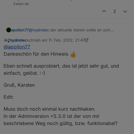
Zeilen ab
2
apollon77
@
hydrotec
der aktuelle Admin sollte an sich
erlauben im expertenmodus eigene States
hydrotec
schrieb am
11. Feb. 2022, 21:47
anzulegen.
zuletzt editiert von hydrotec
2. Nov. 2022, 23:04
Offline
@
apollon77
Dankeschön für den Hinweis
Eben schnell ausprobiert, das ist jetzt sehr gut, und
einfach, gelöst. :-)
Gruß, Karsten
Edit:
Muss doch noch einmal kurz nachhaken.
In der Adminversion <5.3.0 ist der von mir
beschriebene Weg noch gültig, bzw. funktionabel?