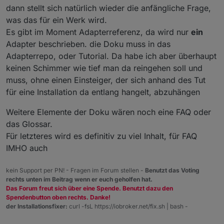
schieben und 3/4 als echte MQTT-Adapter
Details gehören meiner Meinung nach in die Adapter-
dann stellt sich natürlich wieder die anfängliche Frage,
dem MQTT-Protokoll zu tun haben,
Das ist nur eine Aufzählung der Adapter, welche
beschreiben.
Beschreibung.
würde es meiner Meinung nach, den
unter dem Stichwort "MQTT" als Filter auf der Admin-
was das für ein Werk wird.
Rahmen einer allgemeinen Dokumentation
Oberfläche gefunden werden. Ich glaube nicht das
Es gibt im Moment Adapterreferenz, da wird nur
ein
sprengen.
es einen Unterschied macht, an welcher Position
Adapter beschrieben. die Doku muss in das
In der Doku werde ich unter den Adaptern
welcher Adapter erwähnt wird.
Adapterrepo, oder Tutorial. Da habe ich aber überhaupt
nur diejenigen erwähnen,
Sie werden nicht ausführlich beschrieben, und an
welche über den Filter "MQTT" auf der
einer Hilfestellung/Entscheidungsmatrix bin ich noch
keinen Schimmer wie tief man da reingehen soll und
Admin Oberfläche gefunden werden.
am überlegen wie ich das allgemein umsetzen kann.
muss, ohne einen Einsteiger, der sich anhand des Tut
Wenn jemand vorhat ein Tutorial zu bestimmten
für eine Installation da entlang hangelt, abzuhängen
MQTT Adaptern zu erstellen, nur zu, nehm ich gerne
als Hinweis in die allgemeine Dokumentation mit auf.
Weitere Elemente der Doku wären noch eine FAQ oder
das Glossar.
Für letzteres wird es definitiv zu viel Inhalt, für FAQ
IMHO auch
kein Support per PN! - Fragen im Forum stellen -
Benutzt das Voting
rechts unten im Beitrag wenn er euch geholfen hat.
Das Forum freut sich über eine Spende. Benutzt dazu den
Spendenbutton oben rechts. Danke!
der Installationsfixer:
curl -fsL https://iobroker.net/fix.sh | bash -