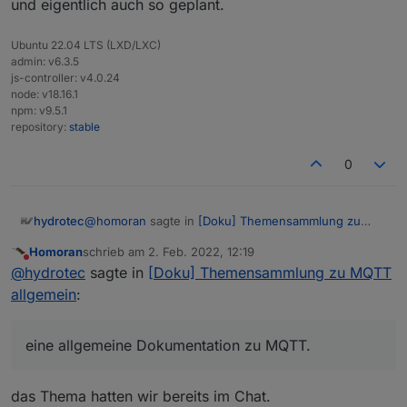
und eigentlich auch so geplant.
Ubuntu 22.04 LTS (LXD/LXC)
admin: v6.3.5
js-controller: v4.0.24
node: v18.16.1
npm: v9.5.1
repository:
stable
0
@
homoran
sagte in
[Doku] Themensammlung zu
hydrotec
MQTT allgemein
:
Homoran
schrieb am
2. Feb. 2022, 12:19
zuletzt editiert von
Nicht stören
dann stellt sich natürlich wieder die anfängliche
@
hydrotec
sagte in
[Doku] Themensammlung zu MQTT
Frage, was das für ein Werk wird.
allgemein
:
So wie es anfänglich gedacht war, eine allgemeine
Dokumentation zu MQTT.
Wenn es eine Hilfestellung für Einsteiger sein soll, in
eine allgemeine Dokumentation zu MQTT.
welcher sie durch einen Konfigurationsprozess
geleitet werden, dann ist es in einem Tutorial, oder
Ähnlichem, besser aufgehoben. Die Erwähnung
das Thema hatten wir bereits im Chat.
eines solchen Tutorial in der allgemeinen