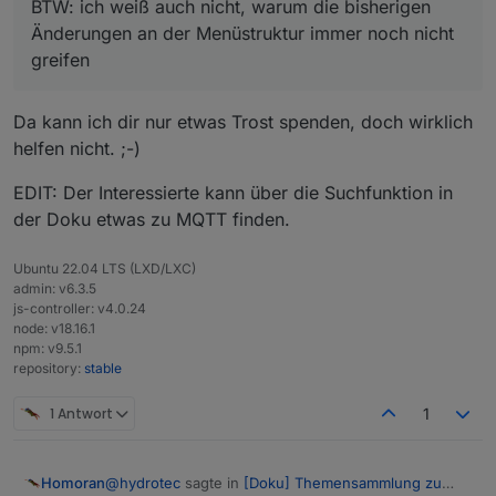
BTW: ich weiß auch nicht, warum die bisherigen
Änderungen an der Menüstruktur immer noch nicht
greifen
Da kann ich dir nur etwas Trost spenden, doch wirklich
helfen nicht. ;-)
EDIT: Der Interessierte kann über die Suchfunktion in
der Doku etwas zu MQTT finden.
Ubuntu 22.04 LTS (LXD/LXC)
admin: v6.3.5
js-controller: v4.0.24
node: v18.16.1
npm: v9.5.1
repository:
stable
1 Antwort
1
@
hydrotec
sagte in
[Doku] Themensammlung zu
Homoran