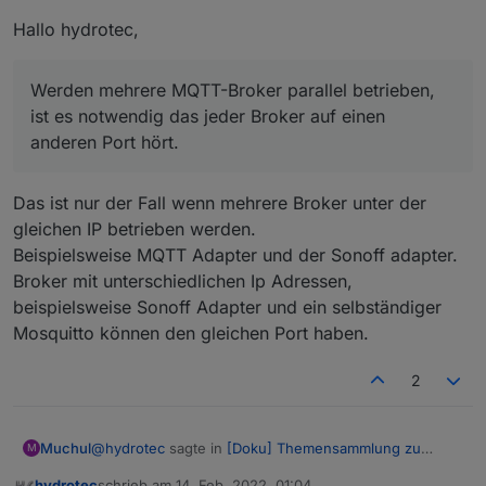
wird. ;-)
Zeit und die Unterstützung zu diesem Projekt.
Oder es erklärt mir jemand, wie ich das in die
Gruß, Karsten
Hallo hydrotec,
offizielle Doku einpflegen kann.
Ansonsten bin ich auf eure konstruktive Kritik
gespannt.
Werden mehrere MQTT-Broker parallel betrieben,
ist es notwendig das jeder Broker auf einen
anderen Port hört.
Das ist nur der Fall wenn mehrere Broker unter der
gleichen IP betrieben werden.
Beispielsweise MQTT Adapter und der Sonoff adapter.
Broker mit unterschiedlichen Ip Adressen,
beispielsweise Sonoff Adapter und ein selbständiger
Mosquitto können den gleichen Port haben.
2
@
hydrotec
sagte in
[Doku] Themensammlung zu
Muchul
M
MQTT allgemein
:
hydrotec
schrieb am
14. Feb. 2022, 01:04