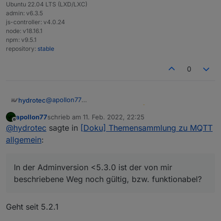
Ubuntu 22.04 LTS (LXD/LXC)
admin: v6.3.5
js-controller: v4.0.24
node: v18.16.1
npm: v9.5.1
repository:
stable
0
@
apollon77
hydrotec
Dankeschön für den Hinweis
apollon77
schrieb am
11. Feb. 2022, 22:25
Eben schnell ausprobiert, das ist jetzt sehr gut, und
zuletzt editiert von
Offline
@
hydrotec
sagte in
[Doku] Themensammlung zu MQTT
einfach, gelöst. :-)
Gruß, Karsten
allgemein
:
Edit:
In der Adminversion <5.3.0 ist der von mir
Muss doch noch einmal kurz nachhaken.
beschriebene Weg noch gültig, bzw. funktionabel?
In der Adminversion <5.3.0 ist der von mir
beschriebene Weg noch gültig, bzw. funktionabel?
Geht seit 5.2.1