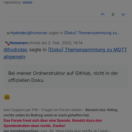
repository:
stable
0
@
homoran
sagte in
[Doku] Themensammlung zu
hydrotec
MQTT allgemein
:
Homoran
schrieb am
2. Feb. 2022, 14:14
zuletzt editiert von
Nicht stören
wo ist der denn?
@
hydrotec
sagte in
[Doku] Themensammlung zu MQTT
allgemein
:
Bei meiner Ordnerstruktur auf GitHub, nicht in der
offiziellen Doku.
Bei meiner Ordnerstruktur auf GitHub, nicht in der
offiziellen Doku.
kein Support per PN! - Fragen im Forum stellen -
Benutzt das Voting
rechts unten im Beitrag wenn er euch geholfen hat.
Das Forum freut sich über eine Spende. Benutzt dazu den
Spendenbutton oben rechts. Danke!
der Installationsfixer:
curl -fsL https://iobroker.net/fix.sh | bash -