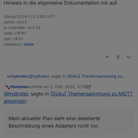
Hinweis in die allgemeine Dokumentation mit auf.
Ubuntu 22.04 LTS (LXD/LXC)
admin: v6.3.5
js-controller: v4.0.24
node: v18.16.1
npm: v9.5.1
repository:
stable
0
@
hydrotec
sagte in
[Doku] Themensammlung zu
hydrotec
MQTT allgemein
:
Homoran
schrieb am
2. Feb. 2022, 12:08
zuletzt editiert von Homoran
2. Feb. 2022, 13:10
Nicht stören
@
mickym
sagte in MQTT Broker/Client Adapter:
@
hydrotec
sagte in
[Doku] Themensammlung zu MQTT
allgemein
:
Mein aktueller Plan sieht eine detailierte
Wenn Du alle Adapter raussuchst, die MQTT
Beschreibung eines Adapters nicht vor.
sprechen, ist das ggf. gefährlich.
Ich werde lediglich den Adapter "MQTT
@
homoran
sagte in
[Doku] Themensammlung zu
Mein aktueller Plan sieht eine detailierte
Broker/Client" dazu verwenden um die jeweilige
MQTT allgemein
:
Beschreibung eines Adapters nicht vor.
Das ist, zumindest bis jetzt, nicht der Plan.
Möglichkeit (Broker/Client),
Wenn ich alle Adapter in Betracht ziehe,
Also im Prinzip Punkt 1 und 2 nach unten
wie sie in ioBroker machbar ist, aufzuzeigen.
welche auch nur in geringster Form mit