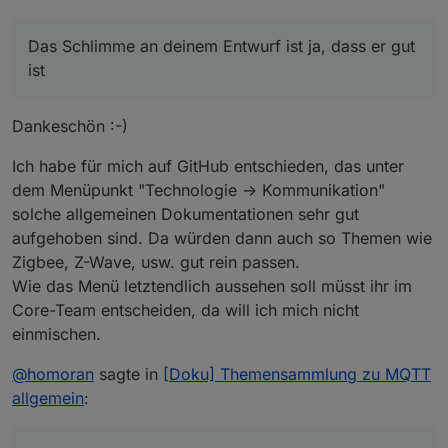
So grob kann man das auch in meiner bisher
ist :-)
erstellten Doku erkennen.
Eine Entscheidungshilfe was ein Interessierter User
Das Schlimme an deinem Entwurf ist ja, dass er gut
für seine Fragestellung nehmen soll wäre wohl der
ist
Ansatz.
BTW: ich weiß auch nicht, warum die bisherigen
Aber er passt nicht zu Logik (wie node-red)
Änderungen an der Menüstruktur immer noch nicht
und ob ein weiterer Menüpunkt
Protokolle
, ganz
greifen :-(
Dankeschön :-)
abgesehen davon, ob der Punkt noch eingeschoben
werden kann, einem Interessierten oder Einsteiger
Ich habe für mich auf GitHub entschieden, das unter
wirklich etwas sagt, bleibt dahingestellt.
dem Menüpunkt "Technologie -> Kommunikation"
Was außer MQTT sollte dann da noch drunter fallen?
solche allgemeinen Dokumentationen sehr gut
aufgehoben sind. Da würden dann auch so Themen wie
Zigbee, Z-Wave, usw. gut rein passen.
Wie das Menü letztendlich aussehen soll müsst ihr im
Core-Team entscheiden, da will ich mich nicht
einmischen.
@
homoran
sagte in
[Doku] Themensammlung zu MQTT
allgemein
: