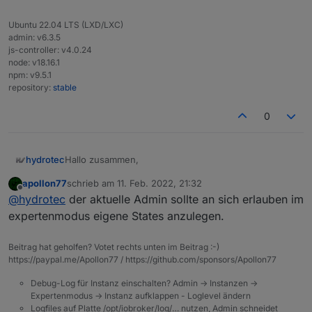
Ubuntu 22.04 LTS (LXD/LXC)
admin: v6.3.5
js-controller: v4.0.24
node: v18.16.1
npm: v9.5.1
repository:
stable
0
Hallo zusammen,
hydrotec
apollon77
schrieb am
11. Feb. 2022, 21:32
ich bräuchte noch einmal eine allgemeine
zuletzt editiert von
Offline
@
hydrotec
der aktuelle Admin sollte an sich erlauben im
Unterstützung von euch.
Es dreht sich um Punkt 1.) unter
Issues
in der jetzigen
Liegt es eventuell an dem aktuellen admin v5.3.0,
expertenmodus eigene States anzulegen.
Fassung der Doku zu MQTT.
bzw. js-controller v4.*, auf meiner Testumgebung?
Wenn ich diese Schritte nacheinander durchführe,
Kann das jemand bestätigen oder dementieren?
Systeminfo
Beitrag hat geholfen? Votet rechts unten im Beitrag :-)
ändert sich bei mir nichts, und ich kann keine
https://paypal.me/Apollon77 / https://github.com/sponsors/Apollon77
Datenpunkte unter
mqtt.0.*
erstellen. Seither hatte
ich einen anderen Weg genommen, um unter
Vorab schon einmal Danke für eure Unterstützung.
Debug-Log für Instanz einschalten? Admin -> Instanzen ->
mqtt.0.*
eigene Datenpunkte anzulegen.
Gruß, Karsten
Expertenmodus -> Instanz aufklappen - Loglevel ändern
Logfiles auf Platte /opt/iobroker/log/… nutzen, Admin schneidet