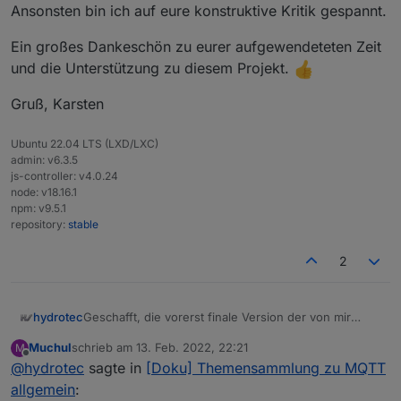
Ansonsten bin ich auf eure konstruktive Kritik gespannt.
Ein großes Dankeschön zu eurer aufgewendeteten Zeit
und die Unterstützung zu diesem Projekt.
Gruß, Karsten
Ubuntu 22.04 LTS (LXD/LXC)
admin: v6.3.5
js-controller: v4.0.24
node: v18.16.1
npm: v9.5.1
repository:
stable
2
Geschafft, die vorerst finale Version der von mir
hydrotec
erstellten Doku zu MQTT.
Muchul
schrieb am
13. Feb. 2022, 22:21
M
https://github.com/hydrotec468/myioBroker.docs/blo
Wenn die Dokumentation für gut befunden wird, wer
zuletzt editiert von
Offline
@
hydrotec
sagte in
[Doku] Themensammlung zu MQTT
b/main/docs/de/technology/communications/mqtt.md
pflegt sie unter welchem Menüpunkt ein.
Ich vermute einmal das
@
Homoran
das übernehmen
Ein großes Dankeschön zu eurer aufgewendeteten
allgemein
: