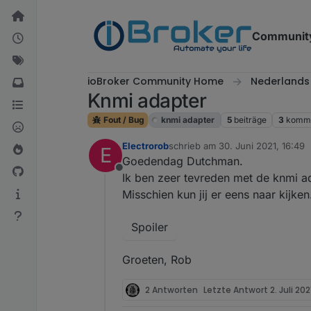
Weiter zum Inhalt
Communit
ioBroker Community Home
Nederlands
Knmi adapter
Fout / Bug
knmi adapter
5
beiträge
3
komme
Electrorob
schrieb am
30. Juni 2021, 16:49
E
zuletzt editiert von
Goedendag Dutchman.
Offline
Ik ben zeer tevreden met de knmi ad
Misschien kun jij er eens naar kijken
Spoiler
Groeten, Rob
2 Antworten
Letzte Antwort
2. Juli 202