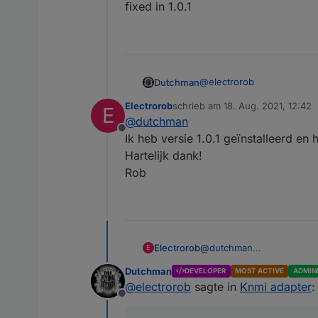
fixed in 1.0.1
Groeten, Rob
@
electrorob
Dutchman
Electrorob
schrieb am
18. Aug. 2021, 12:42
E
fixed in 1.0.1
zuletzt editiert von
@
dutchman
Offline
Ik heb versie 1.0.1 geïnstalleerd en 
Hartelijk dank!
Rob
Electrorob
@
dutchman
E
Ik heb versie 1.0.1 geïnsta
Dutchman
DEVELOPER
MOST ACTIVE
ADMIN
Hartelijk dank!
@
electrorob
sagte in
Knmi adapter
:
Rob
Offline