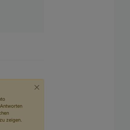
nto
 Antworten
chen
zu zeigen.