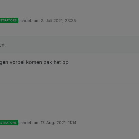
e knmi adapter maar sinds enige tijd krijg ik onderstaande foutmeldinge
schrieb am
2. Juli 2021, 23:35
ISTRATORS
aar kijken.
zuletzt editiert von
en.
ngen vorbei komen pak het op
e knmi adapter maar sinds enige tijd krijg ik onderstaande foutmeldinge
schrieb am
17. Aug. 2021, 11:14
ISTRATORS
aar kijken.
zuletzt editiert von