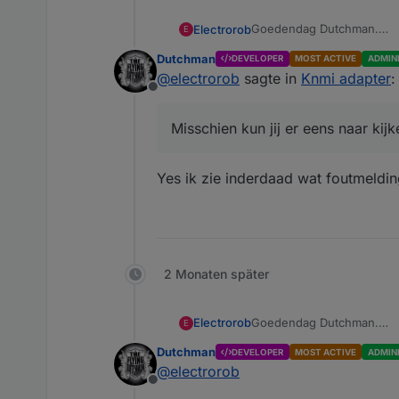
Goedendag Dutchman.
Electrorob
E
Ik ben zeer tevreden met d
Dutchman
DEVELOPER
MOST ACTIVE
ADMIN
Misschien kun jij er eens n
Spoiler
@
electrorob
sagte in
Knmi adapter
:
Offline
Groeten, Rob
Misschien kun jij er eens naar kijk
Yes ik zie inderdaad wat foutmeldi
2 Monaten später
Goedendag Dutchman.
Electrorob
E
Ik ben zeer tevreden met d
Dutchman
DEVELOPER
MOST ACTIVE
ADMIN
Misschien kun jij er eens n
Spoiler
@
electrorob
Offline