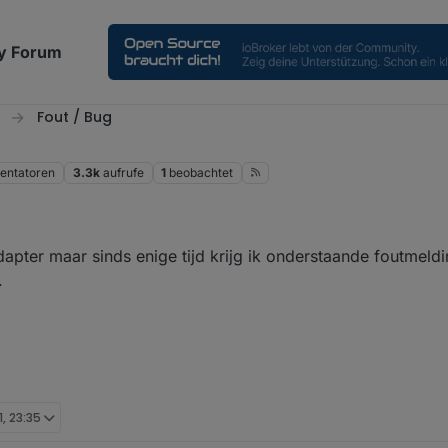
y Forum
Fout / Bug
ntatoren
3.3k
aufrufe
1
beobachtet
apter maar sinds enige tijd krijg ik onderstaande foutmeld
.
1, 23:35