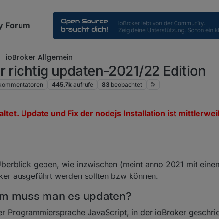
y Forum
ioBroker Allgemein
r richtig updaten-2021/22 Edition
kommentatoren
445.7k
aufrufe
83
beobachtet
tet. Update und Fix der nodejs Installation ist mittlerwe
Überblick geben, wie inzwischen (meint anno 2021 mit einem
ker ausgeführt werden sollten bzw können.
um muss man es updaten?
er Programmiersprache JavaScript, in der ioBroker geschrie