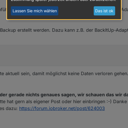
chführt kann es zu unnötigen Problemen beim update der A
Lassen Sie mich wählen
Das ist ok
 Backup erstellt werden. Dazu kann z.B. der BackItUp-Adap
e aktuell sein, damit möglichst keine Daten verloren gehen
der gerade nichts genaues sagen, wir schauen das wir d
te hat gern als eigener Post oder hier einbringen :-) Danke
 es dazu:
https://forum.iobroker.net/post/624003