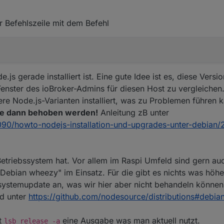
r Befehlszeile mit dem Befehl
js gerade installiert ist. Eine gute Idee ist es, diese Vers
enster des ioBroker-Admins für diesen Host zu vergleichen. 
re Node.js-Varianten installiert, was zu Problemen führen 
e dann behoben werden!
Anleitung zB unter
5090/howto-nodejs-installation-und-upgrades-unter-debian/
etriebssystem hat. Vor allem im Raspi Umfeld sind gern au
Debian wheezy" im Einsatz. Für die gibt es nichts was höher
ssystemupdate an, was wir hier aber nicht behandeln können
nd unter
https://github.com/nodesource/distributions#debia
t
eine Ausgabe was man aktuell nutzt.
lsb_release -a