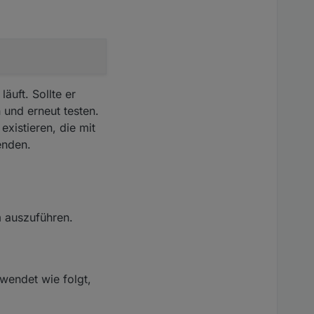
äuft. Sollte er
 und erneut testen.
xistieren, die mit
enden.
m auszuführen.
wendet wie folgt,