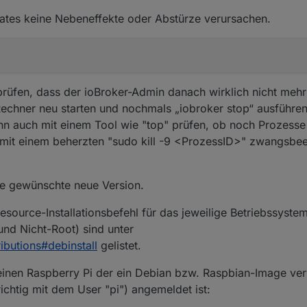
ates keine Nebeneffekte oder Abstürze verursachen.
üfen, dass der ioBroker-Admin danach wirklich nicht mehr l
Rechner neu starten und nochmals „iobroker stop“ ausführen
nn auch mit einem Tool wie "top" prüfen, ob noch Prozesse e
 mit einem beherzten "sudo kill -9 <ProzessID>" zwangsbe
die gewünschte neue Version.
esource-Installationsbefehl für das jeweilige Betriebssyste
und Nicht-Root) sind unter
ibutions#debinstall
gelistet.
 einen Raspberry Pi der ein Debian bzw. Raspbian-Image ver
richtig mit dem User "pi") angemeldet ist: