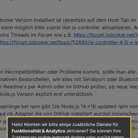
troller Version Installiert ist (ebenfalls auf dem Host-Tab i
 wenn möglich bitte zuerst den js-controller aktualisieren. 
extra Threads im Forum wie z.B.
https://forum.iobroker.net/
ttps://forum.iobroker.net/topic/52886/js-controller-4-0-x-je
 Inkompatibilitäten oder Probleme kommt, sollte man alle
 nativen Bestandteilen, wie alles mit Serialport oder Bluet
er-Readme's per Admin oder im GitHub prüfen, ob neue Ver
de.js Version explizit erst unterstützen.
sprünge bei npm gibt (zb Node.js 14->16 updated npm von 
aut ob Adapter die von GitHub installiert wurden inzwischen
n ggf von dort nochmals installieren oder updaten. Im Adm
Hallo! Könnten wir bitte einige zusätzliche Dienste für
esondert mit einem GitHub Symbol angezeigt. Das hilft auch
Funktionalität & Analytics
aktivieren? Sie können Ihre
Zustimmung später jederzeit ändern oder zurückziehen.