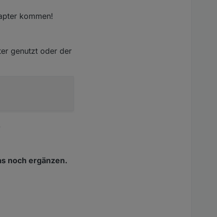
dapter kommen!
ter genutzt oder der
.
as noch ergänzen.