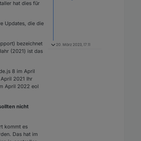
aller hat dies für
re Updates, die die
pport) bezeichnet
20. März 2023, 17:11
ahr (2021) ist das
de.js 8 im April
pril 2021 Ihr
m April 2022 eol
llten nicht
rt kommt es
rden. Das hat im