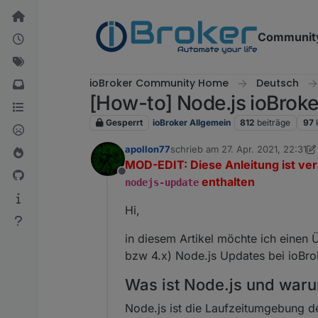
Weiter zum Inhalt
Communit
ioBroker Community Home
Deutsch
[How-to] Node.js ioBroke
Gesperrt
ioBroker Allgemein
812
beiträge
97
apollon77
schrieb am
27. Apr. 2021, 22:31
zuletzt editiert von Homoran
MOD-EDIT: Diese Anleitung ist veral
Offline
enthalten
nodejs-update
Hi,
in diesem Artikel möchte ich einen 
bzw 4.x) Node.js Updates bei ioBro
Was ist Node.js und war
Node.js ist die Laufzeitumgebung d