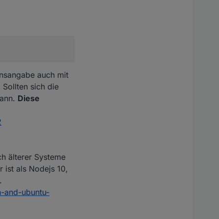
ionsangabe auch mit
Sollten sich die
kann.
Diese
2
ch älterer Systeme
 ist als Nodejs 10,
.
n-and-ubuntu-