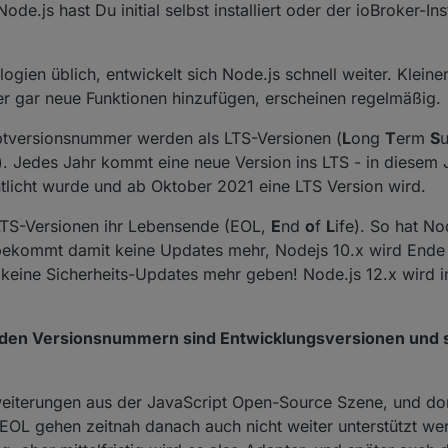
ode.js hast Du initial selbst installiert oder der ioBroker-Inst
gien üblich, entwickelt sich Node.js schnell weiter. Kleine
oder gar neue Funktionen hinzufügen, erscheinen regelmäßig.
ptversionsnummer werden als LTS-Versionen (
L
ong
T
erm
S
u
x). Jedes Jahr kommt eine neue Version ins LTS - in diesem J
ntlicht wurde und ab Oktober 2021 eine LTS Version wird.
LTS-Versionen ihr Lebensende (EOL,
E
nd
o
f
L
ife). So hat No
ekommt damit keine Updates mehr, Nodejs 10.x wird Ende A
 keine Sicherheits-Updates mehr geben! Node.js 12.x wird i
aden Versionsnummern sind Entwicklungsversionen und so
weiterungen aus der JavaScript Open-Source Szene, und do
 EOL gehen zeitnah danach auch nicht weiter unterstützt we