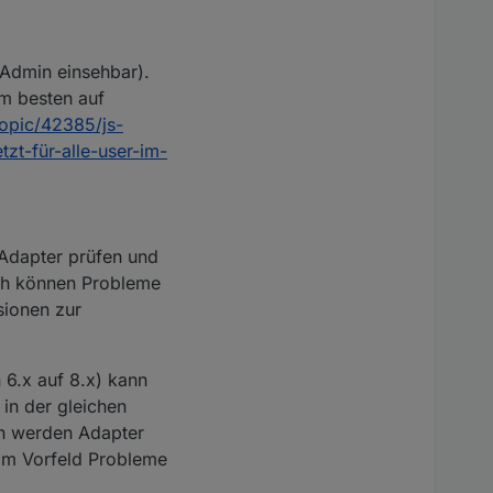
m Admin einsehbar).
Am besten auf
topic/42385/js-
tzt-für-alle-user-im-
 Adapter prüfen und
ooth können Probleme
sionen zur
6.x auf 8.x) kann
 in der gleichen
in werden Adapter
 im Vorfeld Probleme