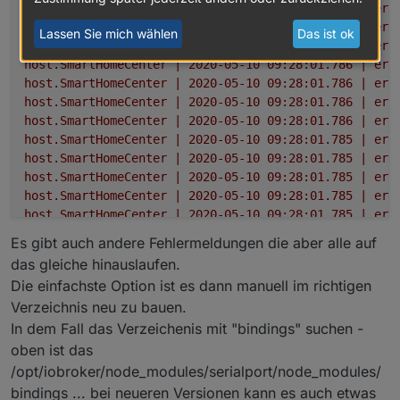
host.SmartHomeCenter
|
2020-05-10 09:28:01.787
|
err
host.SmartHomeCenter
|
2020-05-10 09:28:01.787
|
err
Lassen Sie mich wählen
Das ist ok
host.SmartHomeCenter
|
2020-05-10 09:28:01.786
|
err
host.SmartHomeCenter
|
2020-05-10 09:28:01.786
|
err
host.SmartHomeCenter
|
2020-05-10 09:28:01.786
|
err
host.SmartHomeCenter
|
2020-05-10 09:28:01.786
|
err
host.SmartHomeCenter
|
2020-05-10 09:28:01.786
|
err
host.SmartHomeCenter
|
2020-05-10 09:28:01.785
|
err
host.SmartHomeCenter
|
2020-05-10 09:28:01.785
|
err
host.SmartHomeCenter
|
2020-05-10 09:28:01.785
|
err
host.SmartHomeCenter
|
2020-05-10 09:28:01.785
|
err
host.SmartHomeCenter
|
2020-05-10 09:28:01.785
|
err
host.SmartHomeCenter
|
2020-05-10 09:28:01.784
|
err
Es gibt auch andere Fehlermeldungen die aber alle auf
host.SmartHomeCenter
|
2020-05-10 09:28:01.784
|
err
das gleiche hinauslaufen.
host.SmartHomeCenter
|
2020-05-10 09:28:01.784
|
err
Die einfachste Option ist es dann manuell im richtigen
host.SmartHomeCenter
|
2020-05-10 09:28:01.784
|
err
Verzeichnis neu zu bauen.
host.SmartHomeCenter
|
2020-05-10 09:28:01.783
|
err
In dem Fall das Verzeichenis mit "bindings" suchen -
host.SmartHomeCenter
|
2020-05-10 09:28:01.783
|
err
host.SmartHomeCenter
|
2020-05-10 09:28:01.783
|
err
oben ist das
host.SmartHomeCenter
|
2020-05-10 09:28:01.783
|
err
/opt/iobroker/node_modules/serialport/node_modules/
host.SmartHomeCenter
|
2020-05-10 09:28:01.782
|
err
bindings ... bei neueren Versionen kann es auch etwas