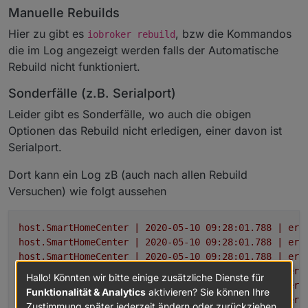
Manuelle Rebuilds
Hier zu gibt es
, bzw die Kommandos
iobroker rebuild
die im Log angezeigt werden falls der Automatische
Rebuild nicht funktioniert.
Sonderfälle (z.B. Serialport)
Leider gibt es Sonderfälle, wo auch die obigen
Optionen das Rebuild nicht erledigen, einer davon ist
Serialport.
Dort kann ein Log zB (auch nach allen Rebuild
Versuchen) wie folgt aussehen
host.SmartHomeCenter
|
2020-05-10 09:28:01.788
|
err
host.SmartHomeCenter
|
2020-05-10 09:28:01.788
|
err
host.SmartHomeCenter
|
2020-05-10 09:28:01.788
|
err
host.SmartHomeCenter
|
2020-05-10 09:28:01.787
|
err
Hallo! Könnten wir bitte einige zusätzliche Dienste für
host.SmartHomeCenter
|
2020-05-10 09:28:01.787
|
err
Funktionalität & Analytics
aktivieren? Sie können Ihre
host.SmartHomeCenter
|
2020-05-10 09:28:01.787
|
err
Zustimmung später jederzeit ändern oder zurückziehen.