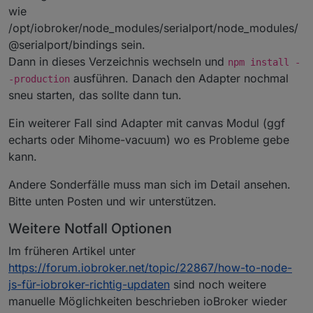
host.SmartHomeCenter
|
2020-05-10 09:28:01.782
|
err
wie
host.SmartHomeCenter
|
2020-05-10 09:28:01.782
|
err
/opt/iobroker/node_modules/serialport/node_modules/
host.SmartHomeCenter
|
2020-05-10 09:28:01.782
|
err
@serialport/bindings sein.
host.SmartHomeCenter
|
2020-05-10 09:28:01.781
|
err
Dann in dieses Verzeichnis wechseln und
host.SmartHomeCenter
|
2020-05-10 09:28:01.781
|
err
npm install -
host.SmartHomeCenter
|
2020-05-10 09:28:01.781
|
err
ausführen. Danach den Adapter nochmal
-production
host.SmartHomeCenter
|
2020-05-10 09:28:01.780
|
err
sneu starten, das sollte dann tun.
host.SmartHomeCenter
|
2020-05-10 09:28:01.780
|
err
Ein weiterer Fall sind Adapter mit canvas Modul (ggf
echarts oder Mihome-vacuum) wo es Probleme gebe
kann.
Andere Sonderfälle muss man sich im Detail ansehen.
Bitte unten Posten und wir unterstützen.
Weitere Notfall Optionen
Im früheren Artikel unter
https://forum.iobroker.net/topic/22867/how-to-node-
js-für-iobroker-richtig-updaten
sind noch weitere
manuelle Möglichkeiten beschrieben ioBroker wieder