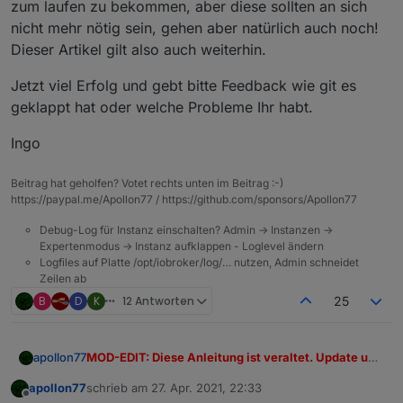
zum laufen zu bekommen, aber diese sollten an sich
nicht mehr nötig sein, gehen aber natürlich auch noch!
Dieser Artikel gilt also auch weiterhin.
Jetzt viel Erfolg und gebt bitte Feedback wie git es
geklappt hat oder welche Probleme Ihr habt.
Ingo
Beitrag hat geholfen? Votet rechts unten im Beitrag :-)
https://paypal.me/Apollon77 / https://github.com/sponsors/Apollon77
Debug-Log für Instanz einschalten? Admin -> Instanzen ->
Expertenmodus -> Instanz aufklappen - Loglevel ändern
Logfiles auf Platte /opt/iobroker/log/… nutzen, Admin schneidet
Zeilen ab
B
D
K
12 Antworten
25
MOD-EDIT: Diese Anleitung ist veraltet. Update und
apollon77
Fix der nodejs Installation ist mittlerweile in dem
apollon77
schrieb am
27. Apr. 2021, 22:33
Befehl
iob nodejs-update
enthalten
Hi,
zuletzt editiert von
Offline