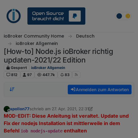
Weiter zum Inhalt
ioBroker Community Home
Deutsch
ioBroker Allgemein
[How-to] Node.js ioBroker richtig
updaten-2021/22 Edition
Gesperrt
ioBroker Allgemein
812
97
447.7k
83
Anmelden zum Antworten
apollon77
schrieb am
27. Apr. 2021, 22:31
zuletzt editiert von Homoran
Offline
MOD-EDIT: Diese Anleitung ist veraltet. Update und
Fix der nodejs Installation ist mittlerweile in dem
Befehl
enthalten
iob nodejs-update