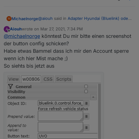
@
aiouh
said in
Adapter Hyundai (Bluelink) oder
Michaelnorge
M
KIA (UVO)
:
Aiouh
wrote on
Mar 27, 2021, 7:34 PM
A
last edited by
Offline
@
michaelnorge
könntest Du mir bitte einen screenshot
Und noch ne Frage: Wie arbeite ich mit den
Controls? Ich habe versucht mit einem
der button config schicken?
Hatte das Problem auch.
toggle switch in der VIS einfach mal bei
Habe etwas Bammel dass ich mir den Account sperre
Habe mich durchprobiert, mit dem simplen "jqui-
"force refresh" ein true abzuschicken. War
wenn ich hier Mist mache ;)
Button State" funktioniert es bei mir.
wohl falsch gedacht, denn dann hagelt es
Fehlermeldungen mit "duplicate request".
So siehts bis jetzt aus