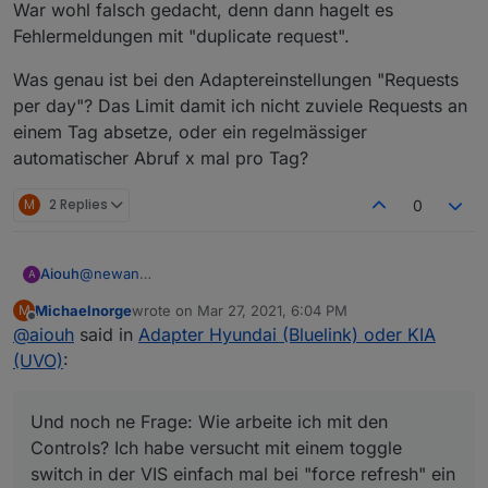
War wohl falsch gedacht, denn dann hagelt es
Fehlermeldungen mit "duplicate request".
Was genau ist bei den Adaptereinstellungen "Requests
per day"? Das Limit damit ich nicht zuviele Requests an
einem Tag absetze, oder ein regelmässiger
automatischer Abruf x mal pro Tag?
M
2 Replies
0
@
newan
Aiouh
A
Klasse Arbeit ! Danke ! Läuft soweit gut bei mir. Bin echt
Michaelnorge
wrote on
Mar 27, 2021, 6:04 PM
M
happy, dass Du Dich um meinen Request kümmerst und
Folgende Anmerkungen bzw. Fragen:
last edited by
Offline
@
aiouh
said in
Adapter Hyundai (Bluelink) oder KIA
ich jetzt neben dem Nissan Leaf jetzt auch den Kia im
ioBroker habe. Hoffe natürlich auch auf reges Interesse
Vorschlag zur Änderung der Objektbeschreibungen (nur
(UVO)
:
von anderen Kia Piloten.
Kosmetik)
vehicleStatus-
Typo bei der Adapterbeschreibung
charge | Vehicle bettery State - _Vorschlag: "vehicle
Und noch ne Frage: Wie arbeite ich mit den
Adapter to control Hyundai or Kia
verhiles
charging"
SoC12V Battery stimmt bei mir nicht, denke da steht
Controls? Ich habe versucht mit einem toggle
plugin | Vehicle bettery State - _Vorschlag: "charger
etwas anderes hinter der Zahl.
switch in der VIS einfach mal bei "force refresh" ein
connected"
Wie ist das bei den anderen Kia Fahrern ?
Und noch ne Frage: Wie arbeite ich mit den Controls?