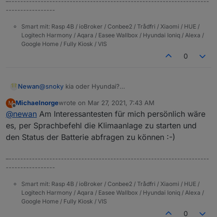
–---------------------------------------------------------------------
-----------------
Smart mit: Rasp 4B / ioBroker / Conbee2 / Trådfri / Xiaomi / HUE /
Logitech Harmony / Aqara / Easee Wallbox / Hyundai Ioniq / Alexa /
Google Home / Fully Kiosk / VIS
0
@
snoky
kia oder Hyundai?
Newan
Interessant mit der Batterie, an anderen Stellen heißt
Michaelnorge
wrote on
Mar 27, 2021, 7:43 AM
M
es Max 200 Anfragen pro Tag.
Naja es kann ja jeder einstellen im Adapter wieviele
last edited by
Offline
@
newan
Am Interessantesten für mich persönlich wäre
Anfragen pro Tag gestellt werden.
Welche Daten sind für euch am interessantesten, dann
Gruß
es, per Sprachbefehl die Klimaanlage zu starten und
kommen die mit prio!
den Status der Batterie abfragen zu können :-)
–---------------------------------------------------------------------
-----------------
Smart mit: Rasp 4B / ioBroker / Conbee2 / Trådfri / Xiaomi / HUE /
Logitech Harmony / Aqara / Easee Wallbox / Hyundai Ioniq / Alexa /
Google Home / Fully Kiosk / VIS
0