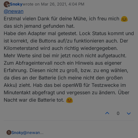
Snoky
wrote on
Mar 26, 2021, 4:04 PM
S
nachdem unter
last edited by
Offline
@
newan
https://github.com/ioBroker/AdapterRequests/issues/4
03
ein Adapter Request gestellt wurde, habe ich mich
Ich selber besitze kein Auto von Hyundai oder Kia und
Erstmal vielen Dank für deine Mühe, ich freu mich
der Sache einmal angenommen.
ein User hat mir Zugangsdaten zur Verfügung gestellt
das sich jemand gefunden hat.
hat. Somit müsstet ihr mehr testen ;-)
Pre-Alpha zum testen:
Habe den Adapter mal getestet. Lock Status kommt und
https://github.com/Newan/ioBroker.bluelink
ist korrekt, die Buttons auf/zu funktionieren auch. Der
Freue mich auf Feedback!
Kilometerstand wird auch richtig wiedergegeben.
Mehr Werte sind bei mir jetzt noch nicht aufgetaucht.
Zum Abfrageintervall noch ein Hinweis aus eigener
Erfahrung. Diesen nicht zu groß, bzw. zu eng wählen,
da dies an der Batterie (ich meine nicht den großen
Akku) zieht. Hab das bei openWB für Testzwecke im
Minutentakt abgefragt und vergessen zu ändern. Über
Nacht war die Batterie tot.
0
Snoky
@
newan
S