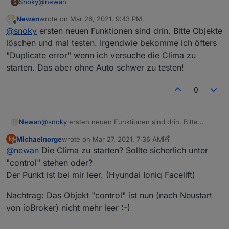
@
newan
Snoky
S
Newan
wrote on
Mar 26, 2021, 9:43 PM
Kia eNiro hab ich.
last edited by
Offline
@
snoky
ersten neuen Funktionen sind drin. Bitte Objekte
Für mich und sicher für alle anderen auch ist der SoC
der interessanteste Wert beim Elektro, da man ja die
Gruß
löschen und mal testen. Irgendwie bekomme ich öfters
Ladeinfrastruktur einbinden möchte.
"Duplicate error" wenn ich versuche die Clima zu
Gibt es eine Möglichkeit raus zu bekommen, welche
starten. Das aber ohne Auto schwer zu testen!
Daten man über die API bekommen kann und was man
alles steuern kann?
Ich denke da so an Vorklimatisierung im Sommer und im
0
Winter, wenn man die Innentemperatur auslesen
könnte. Aber das geht ja nicht mal über die App, daher
denke ich mal wird dieser Wert wahrscheinlich auch
Newan
@
snoky
ersten neuen Funktionen sind drin. Bitte
nicht über die API kommen. Wobei es den
Objekte löschen und mal testen. Irgendwie bekomme
Kilometerstand dort auch nicht gibt und den hast du ja
Michaelnorge
wrote on
Mar 27, 2021, 7:36 AM
M
ich öfters "Duplicate error" wenn ich versuche die
last edited by Michaelnorge
Mar 27, 2021, 8:54 AM
Offline
schon im Adapter
@
newan
Die Clima zu starten? Sollte sicherlich unter
Clima zu starten. Das aber ohne Auto schwer zu
testen!
"control" stehen oder?
Der Punkt ist bei mir leer. (Hyundai Ioniq Facelift)
Nachtrag: Das Objekt "control" ist nun (nach Neustart
von ioBroker) nicht mehr leer :-)