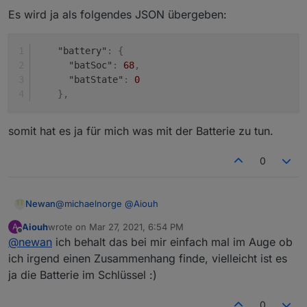
Ich hab den Wert 85, hab allerdings einen Ioniq.
Es wird ja als folgendes JSON übergeben:
"battery"
:
{
"batSoc"
:
68
,
"batState"
:
0
}
,
somit hat es ja für mich was mit der Batterie zu tun.
0
@
michaelnorge
@
Aiouh
Newan
Aiouh
wrote on
Mar 27, 2021, 6:54 PM
A
Es wird ja als folgendes JSON übergeben:
last edited by
Offline
@
newan
ich behalt das bei mir einfach mal im Auge ob
    "battery": {

ich irgend einen Zusammenhang finde, vielleicht ist es
      "batSoc": 68,

ja die Batterie im Schlüssel :)
somit hat es ja für mich was mit der Batterie zu tun.
      "batState": 0

0