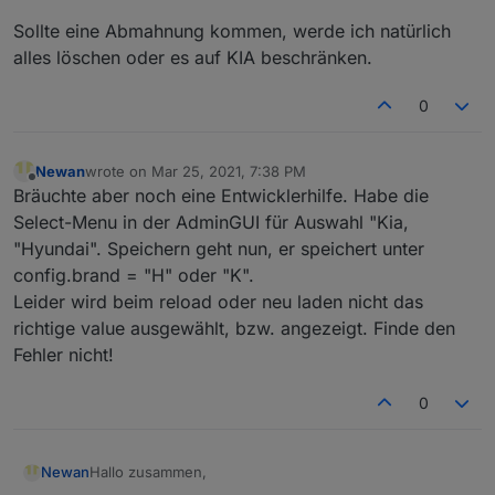
an, seine App zu übersetzen.
deinem Adapter!
Sollte eine Abmahnung kommen, werde ich natürlich
Ich werde sie beizeiten (bin im Moment etwas
Grüße
alles löschen oder es auf KIA beschränken.
im Streß) gerne testen!
Michael
0
Newan
wrote on
Mar 25, 2021, 7:38 PM
last edited by
Offline
Bräuchte aber noch eine Entwicklerhilfe. Habe die
Select-Menu in der AdminGUI für Auswahl "Kia,
"Hyundai". Speichern geht nun, er speichert unter
config.brand = "H" oder "K".
Leider wird beim reload oder neu laden nicht das
richtige value ausgewählt, bzw. angezeigt. Finde den
Fehler nicht!
0
Hallo zusammen,
Newan