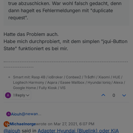
true abzuschicken. War wohl falsch gedacht, denn
Ich habe versucht mit einem toggle switch in der VIS
dann hagelt es Fehlermeldungen mit "duplicate
einfach mal bei "force refresh" ein true abzuschicken.
Was genau ist bei den Adaptereinstellungen "Requests
War wohl falsch gedacht, denn dann hagelt es
per day"? Das Limit damit ich nicht zuviele Requests an
request".
Fehlermeldungen mit "duplicate request".
einem Tag absetze, oder ein regelmässiger
automatischer Abruf x mal pro Tag?
Hatte das Problem auch.
Habe mich durchprobiert, mit dem simplen "jqui-Button
State" funktioniert es bei mir.
–---------------------------------------------------------------------
-----------------
Smart mit: Rasp 4B / ioBroker / Conbee2 / Trådfri / Xiaomi / HUE /
Logitech Harmony / Aqara / Easee Wallbox / Hyundai Ioniq / Alexa /
Google Home / Fully Kiosk / VIS
A
1 Reply
0
@
newan
Aiouh
A
Klasse Arbeit ! Danke ! Läuft soweit gut bei mir. Bin echt
Michaelnorge
wrote on
Mar 27, 2021, 6:07 PM
M
happy, dass Du Dich um meinen Request kümmerst und
Folgende Anmerkungen bzw. Fragen:
last edited by
Offline
@
aiouh
said in
Adapter Hyundai (Bluelink) oder KIA
ich jetzt neben dem Nissan Leaf jetzt auch den Kia im