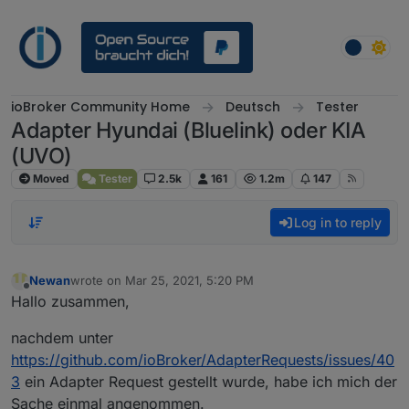
Skip to content
ioBroker Community Home
Deutsch
Tester
Adapter Hyundai (Bluelink) oder KIA
(UVO)
Moved
Tester
2.5k
161
1.2m
147
Log in to reply
Newan
wrote on
Mar 25, 2021, 5:20 PM
last edited by
Offline
Hallo zusammen,
nachdem unter
https://github.com/ioBroker/AdapterRequests/issues/40
3
ein Adapter Request gestellt wurde, habe ich mich der
Sache einmal angenommen.