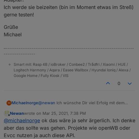
Ich werde sie beizeiten (bin im Moment etwas im Streß)
gerne testen!
Grüße
Michael
–---------------------------------------------------------------------
-----------------
Smart mit: Rasp 4B / ioBroker / Conbee2 / Trådfri / Xiaomi / HUE /
Logitech Harmony / Aqara / Easee Wallbox / Hyundai Ioniq / Alexa /
Google Home / Fully Kiosk / VIS
0
@
newan
Ich wünsche Dir viel Erfolg mit dem
Michaelnorge
M
Adapter.
Newan
wrote on
Mar 25, 2021, 7:38 PM
Ich hatte vor einigen Monaten eine alternative
Leider jedoch wurde der Entwickler direkt von
last edited by
Offline
@
michaelnorge
ok das wäre ja sehr ärgerlich. Ich denke
Bluelink-App im Android-Store gefunden und
Hyundai abgemahnt und er mußte seine App
installiert.
von der Plattform nehmen, just als die erste
Ich hoffe echt, die haben ihre Meinung geändert
aber das sollte was gehen. Projekte wie openWB oder
Da sie nur auf norwegisch und englisch, jedoch
Version auf deutsch online war.
und sehen mittlerweile den Vorteil einer offenen
Evcc nutzen ja auch diese API.
nicht auf deutsch war, bat ich dem Entwickler
Plattform!
Ich wünsche Dir viel Glück und Erfolg mit