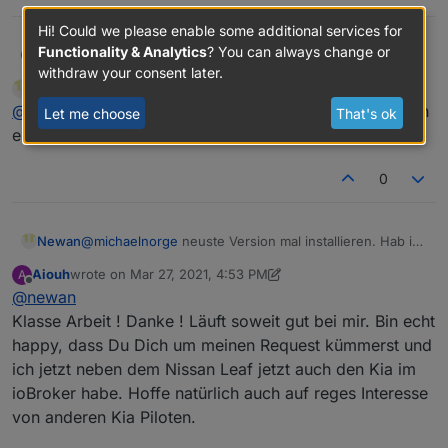
Hi! Could we please enable some additional services for
Functionality & Analytics
? You can always change or
Michaelnorge
@
newan
Am Interessantesten für mich
M
withdraw your consent later.
persönlich wäre es, per Sprachbefehl die
Newan
wrote on
Mar 27, 2021, 7:57 AM
Klimaanlage zu starten und den Status der
last edited by
Offline
@
michaelnorge
neuste Version mal installieren. Hab ich
Batterie abfragen zu können :-)
Let me choose
That's ok
eingebaut gestern
0
Newan
@
michaelnorge
neuste Version mal installieren. Hab ich
eingebaut gestern
Aiouh
wrote on
Mar 27, 2021, 4:53 PM
A
last edited by Aiouh
Mar 27, 2021, 5:57 PM
Offline
@
newan
Klasse Arbeit ! Danke ! Läuft soweit gut bei mir. Bin echt
happy, dass Du Dich um meinen Request kümmerst und
ich jetzt neben dem Nissan Leaf jetzt auch den Kia im
ioBroker habe. Hoffe natürlich auch auf reges Interesse
von anderen Kia Piloten.