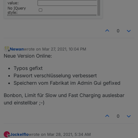
0
Newan
wrote on
Mar 27, 2021, 10:04 PM
last edited by
Offline
Neue Version Online:
Typos gefixt
Paswort verschlüsselung verbessert
Speichern vom Fabrikat im Admin Gui gefixed
Bonbon, Limit für Slow und Fast Charging auslesbar
und einstellbar ;-)
0
Jockelflo
wrote on
Mar 28, 2021, 5:34 AM
J
last edited by