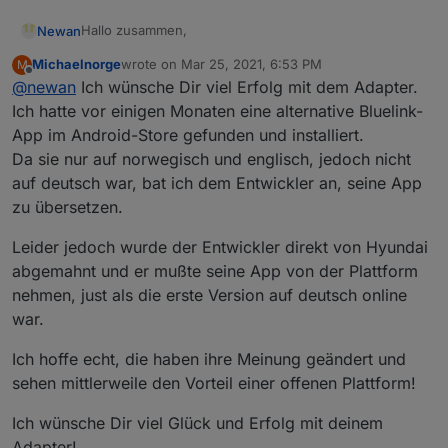
Hallo zusammen,
Newan
Michaelnorge
wrote on
Mar 25, 2021, 6:53 PM
M
nachdem unter
last edited by
Offline
@
newan
Ich wünsche Dir viel Erfolg mit dem Adapter.
https://github.com/ioBroker/AdapterRequests/issues/4
03
ein Adapter Request gestellt wurde, habe ich mich
Ich selber besitze kein Auto von Hyundai oder Kia und
Ich hatte vor einigen Monaten eine alternative Bluelink-
der Sache einmal angenommen.
ein User hat mir Zugangsdaten zur Verfügung gestellt
App im Android-Store gefunden und installiert.
hat. Somit müsstet ihr mehr testen ;-)
Pre-Alpha zum testen:
Da sie nur auf norwegisch und englisch, jedoch nicht
https://github.com/Newan/ioBroker.bluelink
auf deutsch war, bat ich dem Entwickler an, seine App
Freue mich auf Feedback!
zu übersetzen.
Leider jedoch wurde der Entwickler direkt von Hyundai
abgemahnt und er mußte seine App von der Plattform
nehmen, just als die erste Version auf deutsch online
war.
Ich hoffe echt, die haben ihre Meinung geändert und
sehen mittlerweile den Vorteil einer offenen Plattform!
Ich wünsche Dir viel Glück und Erfolg mit deinem
Adapter!