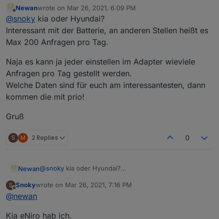
Erstmal vielen Dank für deine Mühe, ich freu mich
Newan
wrote on
Mar 26, 2021, 6:09 PM
das sich jemand gefunden hat.
last edited by
Offline
@
snoky
kia oder Hyundai?
Habe den Adapter mal getestet. Lock Status kommt und
ist korrekt, die Buttons auf/zu funktionieren auch. Der
Interessant mit der Batterie, an anderen Stellen heißt es
Kilometerstand wird auch richtig wiedergegeben.
Max 200 Anfragen pro Tag.
Mehr Werte sind bei mir jetzt noch nicht aufgetaucht.
Zum Abfrageintervall noch ein Hinweis aus eigener
Naja es kann ja jeder einstellen im Adapter wieviele
Erfahrung. Diesen nicht zu groß, bzw. zu eng wählen,
Anfragen pro Tag gestellt werden.
da dies an der Batterie (ich meine nicht den großen
Welche Daten sind für euch am interessantesten, dann
Akku) zieht. Hab das bei openWB für Testzwecke im
Minutentakt abgefragt und vergessen zu ändern. Über
kommen die mit prio!
Nacht war die Batterie tot.
Gruß
S
M
2 Replies
0
@
snoky
kia oder Hyundai?
Newan
Interessant mit der Batterie, an anderen Stellen heißt
Snoky
wrote on
Mar 26, 2021, 7:16 PM
S
es Max 200 Anfragen pro Tag.
Naja es kann ja jeder einstellen im Adapter wieviele
last edited by
Offline
@
newan
Anfragen pro Tag gestellt werden.
Welche Daten sind für euch am interessantesten, dann
Gruß
Kia eNiro hab ich.
kommen die mit prio!