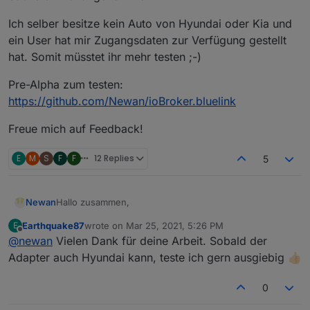
Ich selber besitze kein Auto von Hyundai oder Kia und
ein User hat mir Zugangsdaten zur Verfügung gestellt
hat. Somit müsstet ihr mehr testen ;-)
Pre-Alpha zum testen:
https://github.com/Newan/ioBroker.bluelink
Freue mich auf Feedback!
E
M
S
F
F
12 Replies
5
Hallo zusammen,
Newan
Earthquake87
wrote on
Mar 25, 2021, 5:26 PM
E
nachdem unter
last edited by
Offline
@
newan
Vielen Dank für deine Arbeit. Sobald der
https://github.com/ioBroker/AdapterRequests/issues/4
03
ein Adapter Request gestellt wurde, habe ich mich
Ich selber besitze kein Auto von Hyundai oder Kia und
Adapter auch Hyundai kann, teste ich gern ausgiebig 👍🏻
der Sache einmal angenommen.
ein User hat mir Zugangsdaten zur Verfügung gestellt
hat. Somit müsstet ihr mehr testen ;-)
Pre-Alpha zum testen:
0
https://github.com/Newan/ioBroker.bluelink
Freue mich auf Feedback!