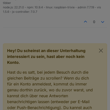
tibber
Nein eine solche Icon Sammlung habe ich leider
node.js: 22.21.0 - npm: 10.9.4 - linux: raspbian-trixie - admin 7.7.19 - vis
nicht. Meine Visu läuft auf einem iPad das im
1.5.6 - js-controller: 7.0.7
Rahmen an der Wand hängt.. darüber bediene
ich alle Smart-Home Funktionen.
0
Hey! Du scheinst an dieser Unterhaltung
interessiert zu sein, hast aber noch kein
Konto.
Hast du es satt, bei jedem Besuch durch die
gleichen Beiträge zu scrollen? Wenn du dich
für ein Konto anmeldest, kommst du immer
genau dorthin zurück, wo du zuvor warst, und
kannst dich über neue Antworten
benachrichtigen lassen (entweder per E-Mail
oder Push-Benachrichtigung). Du kannst auch