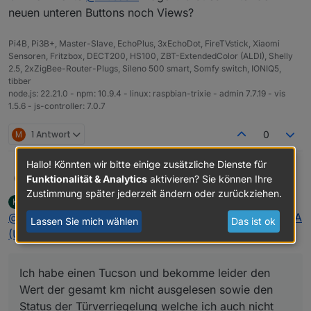
neuen unteren Buttons noch Views?
Pi4B, Pi3B+, Master-Slave, EchoPlus, 3xEchoDot, FireTVstick, Xiaomi
Sensoren, Fritzbox, DECT200, HS100, ZBT-ExtendedColor (ALDI), Shelly
2.5, 2xZigBee-Router-Plugs, Sileno 500 smart, Somfy switch, IONIQ5,
tibber
node.js: 22.21.0 - npm: 10.9.4 - linux: raspbian-trixie - admin 7.7.19 - vis
1.5.6 - js-controller: 7.0.7
M
1 Antwort
0
Hallo! Könnten wir bitte einige zusätzliche Dienste für
Ich habe einen Tucson und bekomme leider den
Linguistix
Funktionalität & Analytics
aktivieren? Sie können Ihre
L
Wert der gesamt km nicht ausgelesen sowie den
Zustimmung später jederzeit ändern oder zurückziehen.
klausiob
schrieb am
1. Jan. 2022, 17:01
K
Status der Türverriegelung welche ich auch nicht
Kann mir hier jemand noch weiter helfen?
zuletzt editiert von
Offline
@
linguistix
sagte in
Adapter Hyundai (Bluelink) oder KIA
öffnen und schließen kann.
Lassen Sie mich wählen
Das ist ok
(UVO)
:
Ich habe einen Tucson und bekomme leider den
Wert der gesamt km nicht ausgelesen sowie den
Status der Türverriegelung welche ich auch nicht