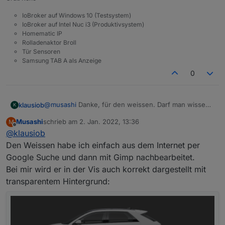
IoBroker auf Windows 10 (Testsystem)
IoBroker auf Intel Nuc i3 (Produktivsystem)
Homematic IP
Rolladenaktor Broll
Tür Sensoren
Samsung TAB A als Anzeige
0
@
musashi
Danke, für den weissen. Darf man wissen
klausiob
K
wo Du die herkriegst. Hintergrund sollte ja transparent
Musashi
schrieb am
2. Jan. 2022, 13:36
M
sein. Bei den Reifenherstellern gibt es ja die Autos in
Im Editor steht vorne unter dem Bogen noch 0.
zuletzt editiert von
Offline
@
klausiob
3D.
in der visu dann aber immer 2. Hast Du Tipp?
Ansonsten habe ich ein paar Probleme:
Das ganze interessiert mich ja hauptsächlich
Den Weissen habe ich einfach aus dem Internet per
wegen der 12V-Batterie. Die verschwindet ja
Google Suche und dann mit Gimp nachbearbeitet.
immer mal in der Bluelink-App und dann kommt
Bei mir wird er in der Vis auch korrekt dargestellt mit
sie plötzlich mal mit "Warnung". Aber irgendwie
transparentem Hintergrund:
ändert sich der Wert seit einer Woche nicht
mehr.