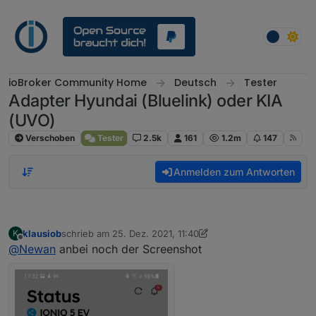
Weiter zum Inhalt
ioBroker Community Home
Deutsch
Tester
Adapter Hyundai (Bluelink) oder KIA
(UVO)
Verschoben
Tester
2.5k
161
1.2m
147
Anmelden zum Antworten
klausiob
schrieb am
25. Dez. 2021, 11:40
K
zuletzt editiert von klausiob
Offline
@
Newan
anbei noch der Screenshot