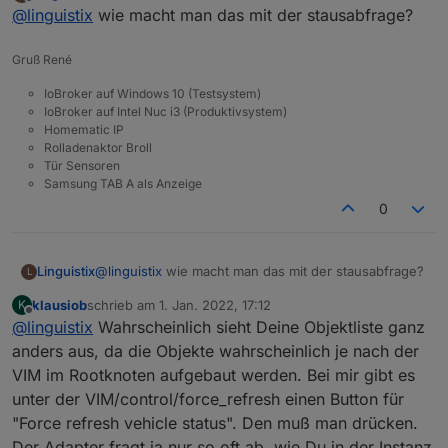
zuletzt editiert von
Offline
@
linguistix
wie macht man das mit der stausabfrage?
auch keine angaben.
Gruß René
IoBroker auf Windows 10 (Testsystem)
IoBroker auf Intel Nuc i3 (Produktivsystem)
Homematic IP
Rolladenaktor Broll
Tür Sensoren
Samsung TAB A als Anzeige
0
Linguistix
@
linguistix
wie macht man das mit der stausabfrage?
L
klausiob
schrieb am
1. Jan. 2022, 17:12
K
zuletzt editiert von
Offline
@
linguistix
Wahrscheinlich sieht Deine Objektliste ganz
anders aus, da die Objekte wahrscheinlich je nach der
VIM im Rootknoten aufgebaut werden. Bei mir gibt es
unter der VIM/control/force_refresh einen Button für
"Force refresh vehicle status". Den muß man drücken.
Der Adapter fragt ja nur so oft ab, wie Du in der Instanz