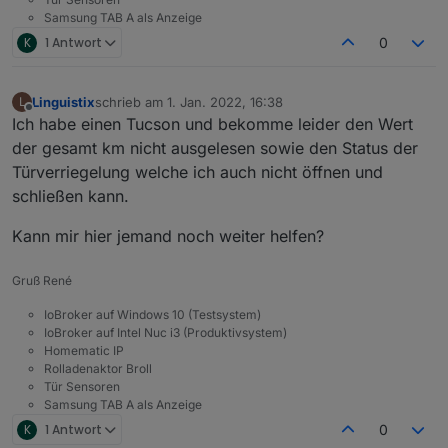
dazu an unsere technischen Entwickler weiter."
Samsung TAB A als Anzeige
K
1 Antwort
0
Linguistix
schrieb am
1. Jan. 2022, 16:38
L
zuletzt editiert von
Offline
Ich habe einen Tucson und bekomme leider den Wert
der gesamt km nicht ausgelesen sowie den Status der
Türverriegelung welche ich auch nicht öffnen und
schließen kann.
Kann mir hier jemand noch weiter helfen?
Gruß René
IoBroker auf Windows 10 (Testsystem)
IoBroker auf Intel Nuc i3 (Produktivsystem)
Homematic IP
Rolladenaktor Broll
Tür Sensoren
Samsung TAB A als Anzeige
K
1 Antwort
0