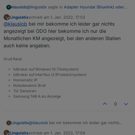
@
linguistix
sagte in
Adapter Hyundai (Bluelink) oder
klausiob
K
KIA (UVO)
:
Linguistix
schrieb am
1. Jan. 2022, 17:03
L
zuletzt editiert von
Offline
@
klausiob
bei mir bekomme ich leider gar nichts
Ich habe einen Tucson und bekomme leider den
Wert der gesamt km nicht ausgelesen sowie den
angezeigt bei ODO hier bekomme ich nur die
Bin erst neu bei Hyundai. Ist das ein PlugIn? Bei mir
Status der Türverriegelung welche ich auch nicht
Monatlichen KM angezeigt, bei den anderen Statien
zeigt er das unter Odometer an.
öffnen und schließen kann.
auch keine angaben.
Die Türen sind nur als Statusabfrage zu sehen
(Datenpunkt nur lesbar). Außerdem müsstest Du in
Kann mir hier jemand noch weiter helfen?
dem Moment eine Statusabfrage machen dann zeigt
Gruß René
er es an. (Habe gerade mal ausprobiert, funktionierte
bei mir)
IoBroker auf Windows 10 (Testsystem)
IoBroker auf Intel Nuc i3 (Produktivsystem)
Homematic IP
Rolladenaktor Broll
Tür Sensoren
Samsung TAB A als Anzeige
0
Linguistix
@
klausiob
bei mir bekomme ich leider gar nichts
L
angezeigt bei ODO hier bekomme ich nur die
Linguistix
schrieb am
1. Jan. 2022, 17:04
L
Monatlichen KM angezeigt, bei den anderen Statien