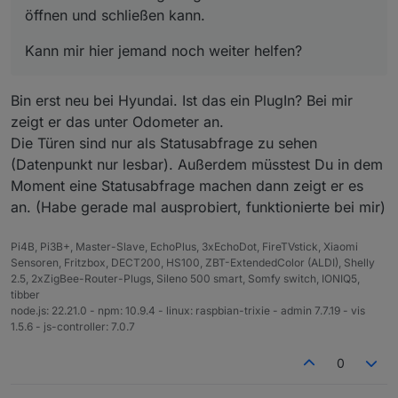
öffnen und schließen kann.
Kann mir hier jemand noch weiter helfen?
Bin erst neu bei Hyundai. Ist das ein PlugIn? Bei mir
zeigt er das unter Odometer an.
Die Türen sind nur als Statusabfrage zu sehen
(Datenpunkt nur lesbar). Außerdem müsstest Du in dem
Moment eine Statusabfrage machen dann zeigt er es
an. (Habe gerade mal ausprobiert, funktionierte bei mir)
Pi4B, Pi3B+, Master-Slave, EchoPlus, 3xEchoDot, FireTVstick, Xiaomi
Sensoren, Fritzbox, DECT200, HS100, ZBT-ExtendedColor (ALDI), Shelly
2.5, 2xZigBee-Router-Plugs, Sileno 500 smart, Somfy switch, IONIQ5,
tibber
node.js: 22.21.0 - npm: 10.9.4 - linux: raspbian-trixie - admin 7.7.19 - vis
1.5.6 - js-controller: 7.0.7
0