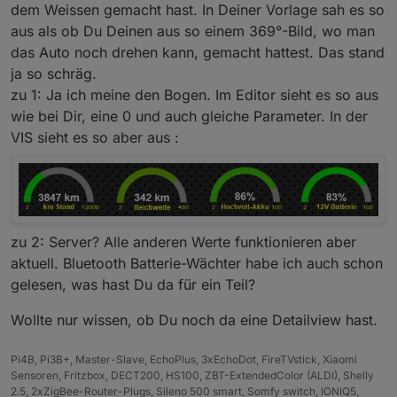
transparentem Hintergrund:
Meinst du beim Bogen der die Reichweite
dem Weissen gemacht hast. In Deiner Vorlage sah es so
anzeigen soll, da wo eigentlich eine "Null"
aus als ob Du Deinen aus so einem 369°-Bild, wo man
stehen sollte?
das Auto noch drehen kann, gemacht hattest. Das stand
ja so schräg.
zu 1: Ja ich meine den Bogen. Im Editor sieht es so aus
wie bei Dir, eine 0 und auch gleiche Parameter. In der
VIS sieht es so aber aus :
.
zu 2: Server? Alle anderen Werte funktionieren aber
aktuell. Bluetooth Batterie-Wächter habe ich auch schon
gelesen, was hast Du da für ein Teil?
Bei mir war der Wert auch mal eine Weile
verschwunden, dann wieder da, das selbe in der
Wollte nur wissen, ob Du noch da eine Detailview hast.
App auf dem Handy. Aber jetzt funktioniert es
seit einer Weile schon ohne Probleme. Vermute
mal das es am Bluelink Server liegt.
Pi4B, Pi3B+, Master-Slave, EchoPlus, 3xEchoDot, FireTVstick, Xiaomi
Ich logge die Daten auch zusätzlich mit einem
Sensoren, Fritzbox, DECT200, HS100, ZBT-ExtendedColor (ALDI), Shelly
Bluetooth Batterie-Wächter...
2.5, 2xZigBee-Router-Plugs, Sileno 500 smart, Somfy switch, IONIQ5,