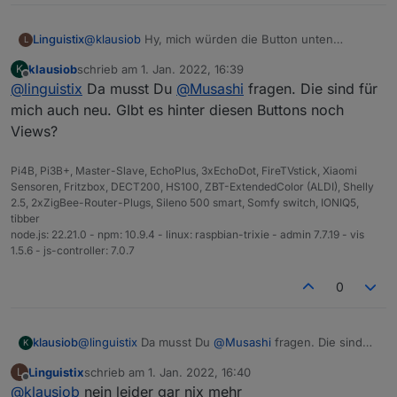
Linguistix
@
klausiob
Hy, mich würden die Button unten
Dazu eine Antwort von HME Bluelink:
L
Interessieren kann man die bekommen oder wo
klausiob
schrieb am
1. Jan. 2022, 16:39
K
finde ich diese?
zuletzt editiert von
Offline
@
linguistix
Da musst Du
@
Musashi
fragen. Die sind für
Gruß René
mich auch neu. GIbt es hinter diesen Buttons noch
Views?
Pi4B, Pi3B+, Master-Slave, EchoPlus, 3xEchoDot, FireTVstick, Xiaomi
Sensoren, Fritzbox, DECT200, HS100, ZBT-ExtendedColor (ALDI), Shelly
2.5, 2xZigBee-Router-Plugs, Sileno 500 smart, Somfy switch, IONIQ5,
tibber
node.js: 22.21.0 - npm: 10.9.4 - linux: raspbian-trixie - admin 7.7.19 - vis
1.5.6 - js-controller: 7.0.7
0
klausiob
@
linguistix
Da musst Du
@
Musashi
fragen. Die sind
K
für mich auch neu. GIbt es hinter diesen Buttons noch
Linguistix
schrieb am
1. Jan. 2022, 16:40
L
Views?
zuletzt editiert von
Offline
@
klausiob
nein leider gar nix mehr