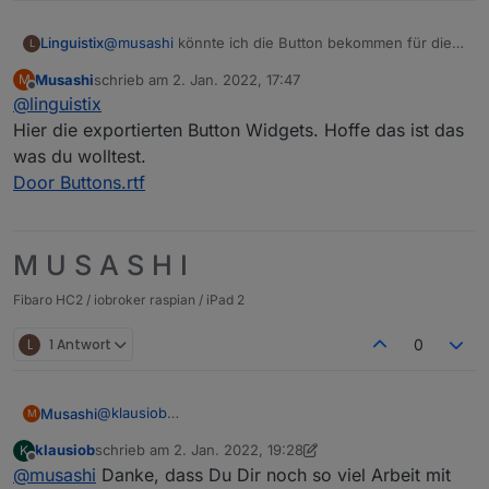
Linguistix
@
musashi
könnte ich die Button bekommen für die
L
Türöffnung und vom Status der Tür?
Musashi
schrieb am
2. Jan. 2022, 17:47
M
zuletzt editiert von
Offline
@
linguistix
Hier die exportierten Button Widgets. Hoffe das ist das
was du wolltest.
Door Buttons.rtf
M U S A S H I
Fibaro HC2 / iobroker raspian / iPad 2
L
1 Antwort
0
@
klausiob
Musashi
M
Den Weissen habe ich einfach aus dem Internet per
klausiob
schrieb am
2. Jan. 2022, 19:28
K
Google Suche und dann mit Gimp nachbearbeitet.
Zu deinen Fragen:
zuletzt editiert von klausiob
1. Feb. 2022, 20:29
Offline
@
musashi
Danke, dass Du Dir noch so viel Arbeit mit
Bei mir wird er in der Vis auch korrekt dargestellt mit