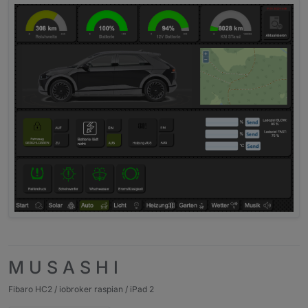
M U S A S H I
Fibaro HC2 / iobroker raspian / iPad 2