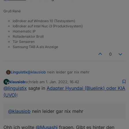
Gruß René
IoBroker auf Windows 10 (Testsystem)
IoBroker auf Intel Nuc i3 (Produktivsystem)
Homematic IP
Rolladenaktor Broll
Tür Sensoren
Samsung TAB A als Anzeige
0
Linguistix
@
klausiob
nein leider gar nix mehr
L
klausiob
schrieb am
1. Jan. 2022, 16:42
K
zuletzt editiert von
Offline
@
linguistix
sagte in
Adapter Hyundai (Bluelink) oder KIA
(UVO)
:
@
klausiob
nein leider gar nix mehr
Ohh ich wollte
@
Musashi
fragen. GIbt es hinter den