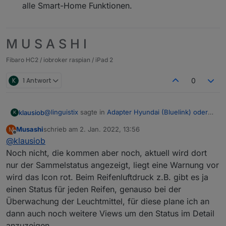
alle Smart-Home Funktionen.
M U S A S H I
Fibaro HC2 / iobroker raspian / iPad 2
K
1 Antwort
0
@
linguistix
sagte in
Adapter Hyundai (Bluelink) oder
klausiob
K
KIA (UVO)
:
Musashi
schrieb am
2. Jan. 2022, 13:56
M
zuletzt editiert von
Offline
@
klausiob
@
klausiob
nein leider gar nix mehr
Noch nicht, die kommen aber noch, aktuell wird dort
nur der Sammelstatus angezeigt, liegt eine Warnung vor
Ohh ich wollte
@
Musashi
fragen. GIbt es hinter den
neuen unteren Buttons noch Views?
wird das Icon rot. Beim Reifenluftdruck z.B. gibt es ja
einen Status für jeden Reifen, genauso bei der
Überwachung der Leuchtmittel, für diese plane ich an
dann auch noch weitere Views um den Status im Detail
anzuzeigen.