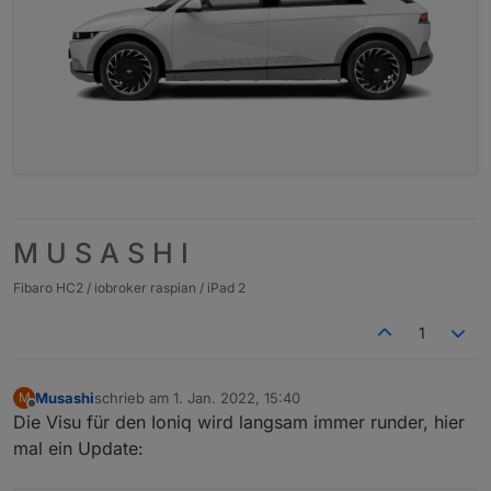
M U S A S H I
Fibaro HC2 / iobroker raspian / iPad 2
1
Musashi
schrieb am
1. Jan. 2022, 15:40
M
zuletzt editiert von
Offline
Die Visu für den Ioniq wird langsam immer runder, hier
mal ein Update: