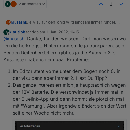
K
E
2 Antworten
2
Die Visu für den Ioniq wird langsam immer runder,
Musashi
M
hier mal ein Update:
klausiob
schrieb am
1. Jan. 2022, 16:15
K
zuletzt editiert von
Offline
@
musashi
Danke, für den weissen. Darf man wissen wo
Du die herkriegst. Hintergrund sollte ja transparent sein.
Bei den Reifenherstellern gibt es ja die Autos in 3D.
Ansonsten habe ich ein paar Probleme:
Im Editor steht vorne unter dem Bogen noch 0. in
der visu dann aber immer 2. Hast Du Tipp?
Das ganze interessiert mich ja hauptsächlich wegen
der 12V-Batterie. Die verschwindet ja immer mal in
der Bluelink-App und dann kommt sie plötzlich mal
mit "Warnung". Aber irgendwie ändert sich der Wert
seit einer Woche nicht mehr.