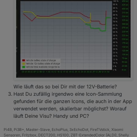
Wie läuft das so bei Dir mit der 12V-Batterie?
Hast Du zufällig irgendwo eine Icon-Sammlung
gefunden für die ganzen Icons, die auch in der App
verwendet werden, skalierbar möglichst? Worauf
läuft Deine Visu? Handy und PC?
Pi4B, Pi3B+, Master-Slave, EchoPlus, 3xEchoDot, FireTVstick, Xiaomi
Sensoren, Fritzbox, DECT200, HS100, ZBT-ExtendedColor (ALDI), Shelly