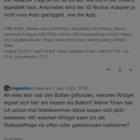
eigestellt hast. Ansonsten wird der IO-Broker Adapter ja
nicht vom Auto getriggert, wie die App.
Pi4B, Pi3B+, Master-Slave, EchoPlus, 3xEchoDot, FireTVstick, Xiaomi
Sensoren, Fritzbox, DECT200, HS100, ZBT-ExtendedColor (ALDI), Shelly
2.5, 2xZigBee-Router-Plugs, Sileno 500 smart, Somfy switch, IONIQ5,
tibber
node.js: 22.21.0 - npm: 10.9.4 - linux: raspbian-trixie - admin 7.7.19 - vis
1.5.6 - js-controller: 7.0.7
0
Linguistix
schrieb am
1. Jan. 2022, 17:16
L
zuletzt editiert von
Offline
Ah alles klar hab den Butten gefunden, welches Widget
eignet sich hier am besten als Button? Meine Türen hab
ich schon mal hinbekommen diese lassen sich jetzt
bedienen. Mit welchen Widget kann ich die
Statusabfrage ob offen oder geschlossen realisieren?
Gruß René