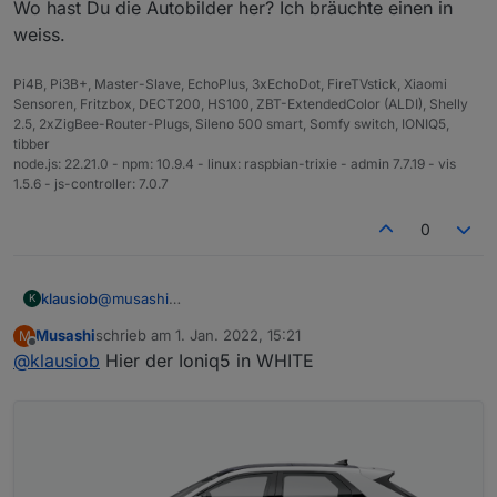
gerne per PN.
Wo hast Du die Autobilder her? Ich bräuchte einen in
View_Ioniq5.rtf
weiss.
Pi4B, Pi3B+, Master-Slave, EchoPlus, 3xEchoDot, FireTVstick, Xiaomi
Sensoren, Fritzbox, DECT200, HS100, ZBT-ExtendedColor (ALDI), Shelly
2.5, 2xZigBee-Router-Plugs, Sileno 500 smart, Somfy switch, IONIQ5,
tibber
node.js: 22.21.0 - npm: 10.9.4 - linux: raspbian-trixie - admin 7.7.19 - vis
1.5.6 - js-controller: 7.0.7
0
klausiob
@
musashi
K
Wo hast Du die Autobilder her? Ich bräuchte einen in
Musashi
schrieb am
1. Jan. 2022, 15:21
M
weiss.
zuletzt editiert von
Offline
@
klausiob
Hier der Ioniq5 in WHITE