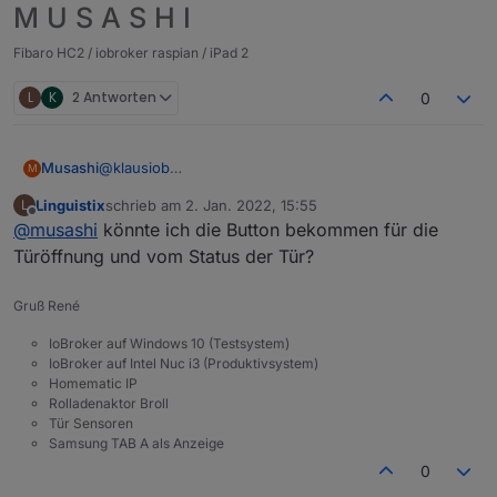
M U S A S H I
Fibaro HC2 / iobroker raspian / iPad 2
L
K
2 Antworten
0
@
klausiob
Musashi
M
Noch nicht, die kommen aber noch, aktuell wird dort
Linguistix
schrieb am
2. Jan. 2022, 15:55
L
nur der Sammelstatus angezeigt, liegt eine Warnung
Soll dann mal so aussehen:
zuletzt editiert von
Offline
@
musashi
könnte ich die Button bekommen für die
vor wird das Icon rot. Beim Reifenluftdruck z.B. gibt
es ja einen Status für jeden Reifen, genauso bei der
Türöffnung und vom Status der Tür?
Überwachung der Leuchtmittel, für diese plane ich an
dann auch noch weitere Views um den Status im
Gruß René
Detail anzuzeigen.
IoBroker auf Windows 10 (Testsystem)
IoBroker auf Intel Nuc i3 (Produktivsystem)
Homematic IP
Rolladenaktor Broll
Tür Sensoren
Samsung TAB A als Anzeige
0