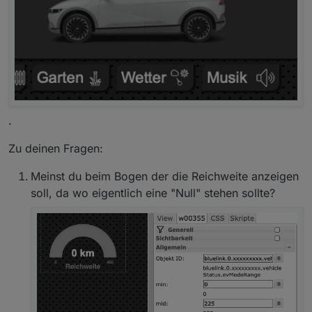
.
Wie läuft das so bei Dir mit der 12V-Batterie?
Hast Du zufällig irgendwo eine Icon-Sammlung
Zu deinen Fragen:
gefunden für die ganzen Icons, die auch in der
App verwendet werden, skalierbar möglichst?
Meinst du beim Bogen der die Reichweite anzeigen
Worauf läuft Deine Visu? Handy und PC?
soll, da wo eigentlich eine "Null" stehen sollte?