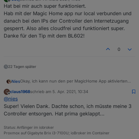
zuletzt editiert von
Offline
Hat bei mir auch super funktioniert.
Hab mit der Magic Home app nur local verbunden und
danach bei den IPs der Controller den Internetzugang
gesperrt. Also alles cloudfrei und funktioniert super.
Danke für den Tip mit dem BL602!
0
22 Tagen später
Auf ali gibt es nun die ersten BL602 Development Boards.
Na mal schauen...;)
Okay, ich kann nun den per MagicHome App aktivierten
Nies
Controller per iOBroker steuern. So klappts bei mir:
claus1968
schrieb am
5. Apr. 2021, 10:34
C
Der WiFi Light Adapter erkennt per "Gerät suchen"
zuletzt editiert von
Offline
@
nies
Schaltfläche nun den MagicHome Controller als "AK001-
ZJ2145" (Google spuckt zu der Kennung gar nichts aus.
Super! Vielen Dank. Dachte schon, ich müsste meine 3
Großartig!). Die korrekte IP vom Controller ist dann
Controller entsorgen. Hat prima geklappt...
eingetragen. Was noch fehlt ist der Typ. Dort "LD382A"
eintragen und Port auf 5577 lassen. Abspeichern und nun
Status: Anfänger im iobroker
sollte unter Objekte unter der Bezeichnung wifilight.0
Proxmox auf Gigabyte Brix i3-7100U; ioBroker im Container
euer Controller auftauchen. Viel Spaß.