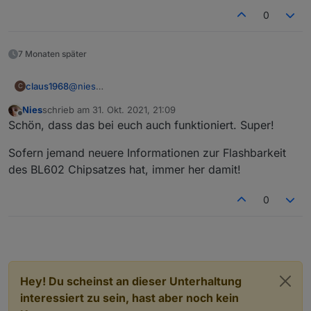
0
7 Monaten später
claus1968
@
nies
C
Super! Vielen Dank. Dachte schon, ich müsste
Nies
schrieb am
31. Okt. 2021, 21:09
meine 3 Controller entsorgen. Hat prima geklappt...
zuletzt editiert von
Offline
Schön, dass das bei euch auch funktioniert. Super!
Sofern jemand neuere Informationen zur Flashbarkeit
des BL602 Chipsatzes hat, immer her damit!
0
Auf ali gibt es nun die ersten BL602 Development Boards.
Na mal schauen...;)
Hey! Du scheinst an dieser Unterhaltung
interessiert zu sein, hast aber noch kein