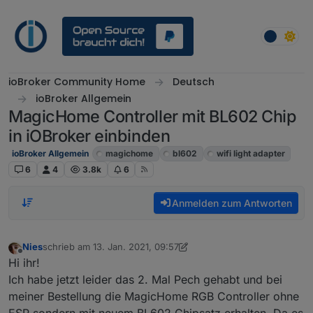
Weiter zum Inhalt
ioBroker Community Home
Deutsch
ioBroker Allgemein
MagicHome Controller mit BL602 Chip
in iOBroker einbinden
ioBroker Allgemein
magichome
bl602
wifi light adapter
6
4
3.8k
6
Anmelden zum Antworten
Nies
schrieb am
13. Jan. 2021, 09:57
zuletzt editiert von Nies
Offline
Hi ihr!
Ich habe jetzt leider das 2. Mal Pech gehabt und bei
meiner Bestellung die MagicHome RGB Controller ohne