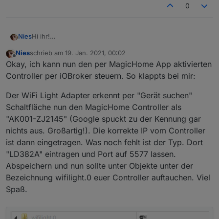
0
Hi ihr!
Nies
Ich habe jetzt leider das 2. Mal Pech gehabt und bei
Nies
schrieb am
19. Jan. 2021, 00:02
meiner Bestellung die MagicHome RGB Controller ohne
EDIT: Ich habe soeben auf Github einige Projekte
zuletzt editiert von
Offline
Okay, ich kann nun den per MagicHome App aktivierten
ESP sondern mit neuem BL602 Chipsatz erhalten. Da es
gefunden, den Controller ohne App anzusteuern. Sofern
derzeit keinen Weg gibt diese Dinger zu flashen Frage ich
ich den WiFi Light Adapter nicht ans Laufen bekomme,
Wie dem auch sei. Die Kommunikation zur China-Cloud
Controller per iOBroker steuern. So klappts bei mir:
mich, ob ihr einen anderen Weg kennt, die Controller in
wird es sicher möglich sein die iOBroker Anbindung mit
werde ich ohne Flashen von Tasmota wohl nicht los. ;(
iOBroker einzubinden?
einem der Github-Projekte zu realisieren.
Der WiFi Light Adapter erkennt per "Gerät suchen"
Vor ein paar Wochen versuchte ich bereits solch einen
Schaltfläche nun den MagicHome Controller als
MagicHome Controller mit BL602 Chipsatz mit dem WiFi
"AK001-ZJ2145" (Google spuckt zu der Kennung gar
Light Adapter einzubinden. Ohne Erfolg - vielleicht
aufgrund der neuen Revision der Hardware. Wenn
nichts aus. Großartig!). Die korrekte IP vom Controller
jemand hier Tipps zur Konfiguration hat - immer her
ist dann eingetragen. Was noch fehlt ist der Typ. Dort
damit.
"LD382A" eintragen und Port auf 5577 lassen.
Abspeichern und nun sollte unter Objekte unter der
Bezeichnung wifilight.0 euer Controller auftauchen. Viel
Spaß.