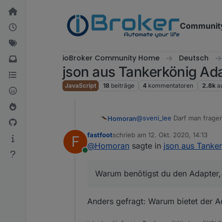
Weiter zum Inhalt
Communit
ioBroker Community Home
Deutsch
json aus Tankerkönig Ad
JavaScript
18
beiträge
4
kommentatoren
2.8k
a
@
sveni_lee
Darf man fragen
Homoran
Was möchtest du machen wa
fastfoot
schrieb am
12. Okt. 2020, 14:13
F
Oder:
zuletzt editiert von
@
Homoran
sagte in
json aus Tanke
Warum benötigst du den Ada
Online
Da kannst du sie dir ja sel
Warum benötigst du den Adapter, 
Anders gefragt: Warum bietet der Ada