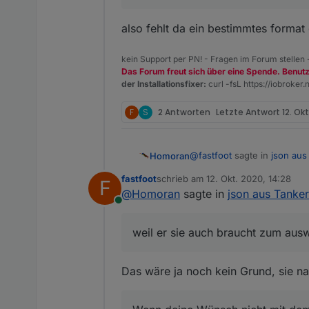
also fehlt da ein bestimmtes forma
kein Support per PN! - Fragen im Forum stellen
Das Forum freut sich über eine Spende. Benut
der Installationsfixer:
curl -fsL https://iobroker.n
F
S
2 Antworten
Letzte Antwort
12. Okt
@
fastfoot
sagte in
json aus
Homoran
fastfoot
schrieb am
12. Okt. 2020, 14:28
F
zuletzt editiert von
@
Homoran
sagte in
json aus Tanke
Warum bietet der Adapter
Online
weil er sie auch braucht zu
weil er sie auch braucht zum aus
Wenn deine Wünsch nicht mi
einzubauen.
Das wäre ja noch kein Grund, sie n
@
sveni_lee
sagte in
json a