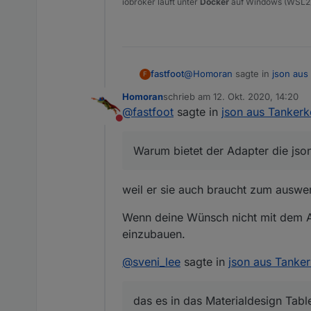
iobroker läuft unter
Docker
auf Windows (WSL2
@
Homoran
sagte in
json aus
fastfoot
F
Homoran
schrieb am
12. Okt. 2020, 14:20
zuletzt editiert von
@
fastfoot
sagte in
json aus Tankerk
Warum benötigst du den Ad
Nicht stören
Anders gefragt: Warum bietet 
Warum bietet der Adapter die jso
weil er sie auch braucht zum auswer
Wenn deine Wünsch nicht mit dem Ad
einzubauen.
@
sveni_lee
sagte in
json aus Tanke
das es in das Materialdesign Tabl