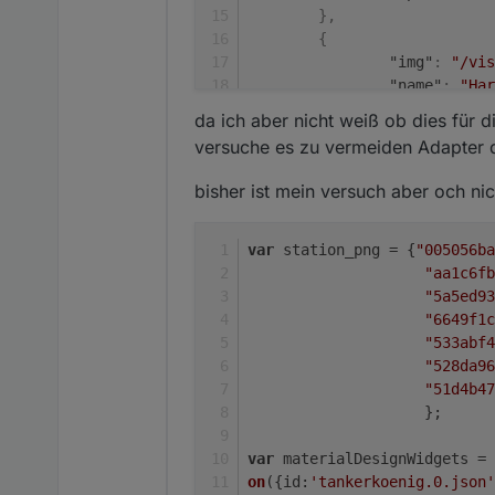
}
,
{
"img"
:
"/vis
"name"
:
"Har
"betriebszei
da ich aber nicht weiß ob dies für di
"funk"
:
"2G"
versuche es zu vermeiden Adapter 
"ip"
:
"10.0.
}
bisher ist mein versuch aber och nic
]
var
 station_png = {
"005056ba
"aa1c6fb
"5a5ed93
"6649f1c
"533abf4
"528da96
"51d4b47
                    };
var
 materialDesignWidgets = 
on
({
id
:
'tankerkoenig.0.json'