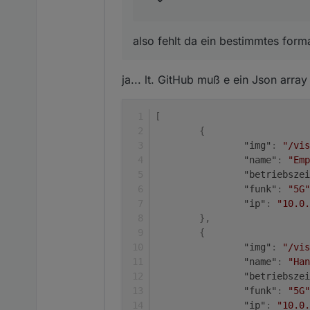
@
sveni_lee
sagte in
json a
also fehlt da ein bestimmtes for
das es in das Materialdes
ja... lt. GitHub muß e ein Json array
also fehlt da ein bestimmt
[
{
"img"
:
"/vis
"name"
:
"Emp
"betriebszei
"funk"
:
"5G"
"ip"
:
"10.0.
}
,
{
"img"
:
"/vis
"name"
:
"Han
"betriebszei
"funk"
:
"5G"
"ip"
:
"10.0.