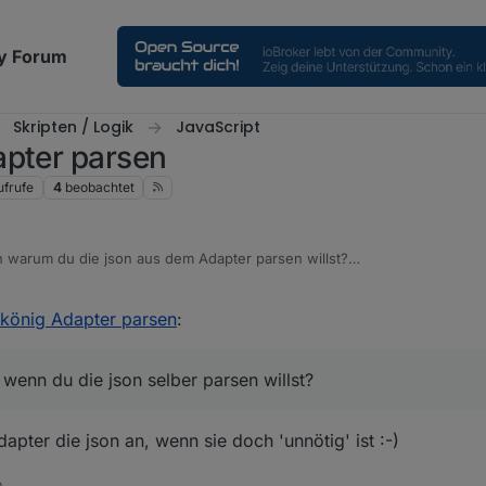
y Forum
Skripten / Logik
JavaScript
apter parsen
ufrufe
4
beobachtet
 warum du die json aus dem Adapter parsen willst?
s der Adapter nicht kann?
rkönig Adapter parsen
:
pter, wenn du die json selber parsen willst?
ber direkt vom Tankerkönig runterladen - ohne Adapter.
wenn du die json selber parsen willst?
pter die json an, wenn sie doch 'unnötig' ist :-)