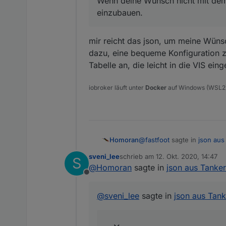
Wenn deine Wünsch nicht mit dem 
das es in das Materialdes
einzubauen.
also fehlt da ein bestimmt
mir reicht das json, um meine Wünsc
dazu, eine bequeme Konfiguration zu
Tabelle an, die leicht in die VIS e
iobroker läuft unter
Docker
auf Windows (WSL2
@
fastfoot
sagte in
json aus
Homoran
sveni_lee
schrieb am
12. Okt. 2020, 14:47
S
zuletzt editiert von
@
Homoran
sagte in
json aus Tanke
Warum bietet der Adapter
Offline
weil er sie auch braucht zu
@
sveni_lee
sagte in
json aus Tan
Wenn deine Wünsch nicht mi
einzubauen.