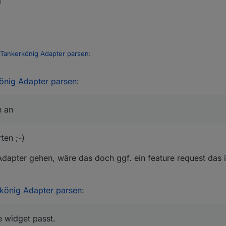
)
 Tankerkönig Adapter parsen
:
önig Adapter parsen
:
apter, wenn du die json selber parsen willst?
der Adapter die json an, wenn sie doch 'unnötig' ist :-)
n an
ten ;-)
apter gehen, wäre das doch ggf. ein feature request das 
rkönig Adapter parsen
:
e widget passt.