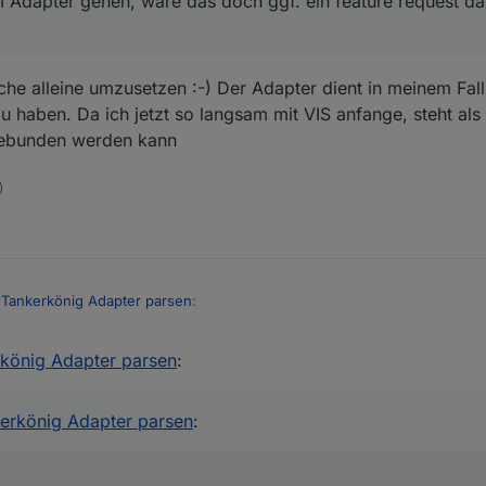
Adapter gehen, wäre das doch ggf. ein feature request da
ign Table widget passt.
es format der Ausgabe????
he alleine umzusetzen :-) Der Adapter dient in meinem Fall 
 haben. Da ich jetzt so langsam mit VIS anfange, steht als
ingebunden werden kann
)
 Tankerkönig Adapter parsen
:
rkönig Adapter parsen
:
 die json an
m auswerten ;-)
kerkönig Adapter parsen
:
t dem Adapter gehen, wäre das doch ggf. ein feature request das in 