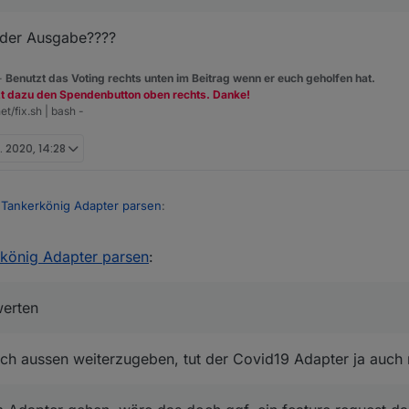
t der Ausgabe????
 -
Benutzt das Voting rechts unten im Beitrag wenn er euch geholfen hat.
zt dazu den Spendenbutton oben rechts. Danke!
et/fix.sh | bash -
. 2020, 14:28
 Tankerkönig Adapter parsen
:
rkönig Adapter parsen
:
 die json an
m auswerten ;-)
werten
t dem Adapter gehen, wäre das doch ggf. ein feature request das in 
ach aussen weiterzugeben, tut der Covid19 Adapter ja auch 
us Tankerkönig Adapter parsen
: