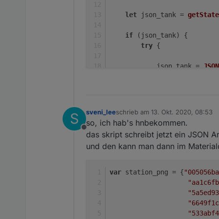
let
 json_tank = 
getState
if
 (json_tank) {
try
 {
            json_tank = 
JSON
        } 
catch
 (e) {
            json_tank = [];
console
.
warn
(
'W
sveni_lee
schrieb am
13. Okt. 2020, 08:53
S
zuletzt editiert von
        }
so, ich hab's hnbekommen.
    } 
else
 {
Offline
das skript schreibt jetzt ein JSON A
        json_tank = [];
und den kann man dann im Material
    }
let
 myStations = 
getObject
(
'
var
 station_png = {
"005056ba
"aa1c6fb
let
 json = 
JSON
.
parse
(
getSta
"5a5ed93
"6649f1c
let
 stations = 
Object
.
keys
(j
"533abf4