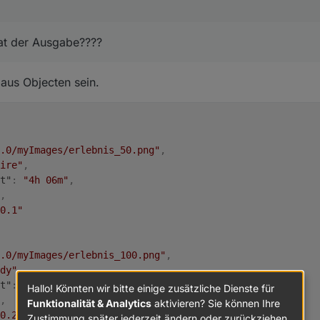
us Tankerkönig Adapter parsen
:
mat der Ausgabe????
ign Table widget passt.
 aus Objecten sein.
es format der Ausgabe????
.0/myImages/erlebnis_50.png"
,
ire"
,
t"
:
"4h 06m"
,
,
0.1"
.0/myImages/erlebnis_100.png"
,
dy"
,
t"
:
"13m"
,
Hallo! Könnten wir bitte einige zusätzliche Dienste für
,
Funktionalität & Analytics
aktivieren? Sie können Ihre
0.2"
Zustimmung später jederzeit ändern oder zurückziehen.