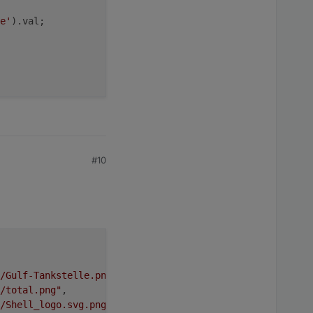
e'
).
val
;
#10
/Gulf-Tankstelle.png"
,
/total.png"
,
n/Shell_logo.svg.png"
,