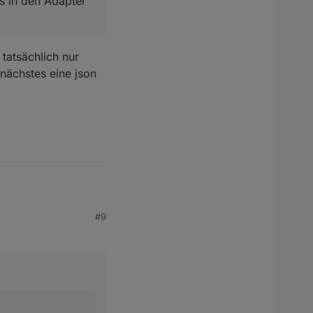
s in den Adapter
tatsächlich nur
 nächstes eine json
#9
den Adapter