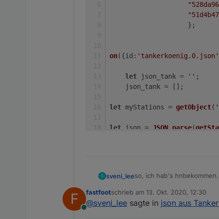
"528da96
stations.
forEach
(
(
station,i
)
"51d4b47
                    };
    myStations.
forEach
(
(
arr,
if
(arr[
0
] == station
on
({
id
:
'tankerkoenig.0.json'
log
(arr[
1
] + 
': 
let
 json_tank = 
''
;
    json_tank = [];
            materialDesignWi
let
 myStations = 
getObject
(
'
                json_tank.
pu
                {
let
 json = 
JSON
.
parse
(
getSta
"img"
: s
"name"
: 
let
 stations = 
Object
.
keys
(j
"preis"
:
"status"
stations.
forEach
(
(
station,i
)
                })
so, ich hab's hnbekommen.
sveni_lee
S
das skript schreibt jetzt e
    myStations.
forEach
(
(
arr,
fastfoot
schrieb am
13. Okt. 2020, 12:30
F
und den kann man dann im 
var station_png = {"0
zuletzt editiert von
setState
(
'0_user
@
sveni_lee
sagte in
json aus Tanke
                    "
if
(arr[
0
] == station
Online
                    "
        }}