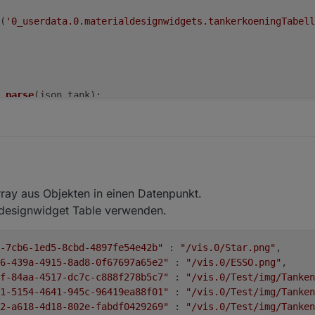
(
'0_userdata.0.materialdesignwidgets.tankerkoeningTabell
.
parse
(json_tank);
ert ist kein JSON string! Wert wird ersetzt!'
);
rray aus Objekten in einen Datenpunkt.
designwidget Table verwenden.
system.adapter.tankerkoenig.0'
).
native
.
stationsarray
;
-7cb6-1ed5-8cbd-4897fe54e42b"
 : 
"/vis.0/Star.png"
,
6-439a-4915-8ad8-0f67697a65e2"
 : 
"/vis.0/ESSO.png"
,
te
(
'tankerkoenig.0.json'
).
val
);
f-84aa-4517-dc7c-c888f278b5c7"
 : 
"/vis.0/Test/img/Tanken
1-5154-4641-945c-96419ea88f01"
 : 
"/vis.0/Test/img/Tanken
son.
prices
);
2-a618-4d18-802e-fabdf0429269"
 : 
"/vis.0/Test/img/Tanke