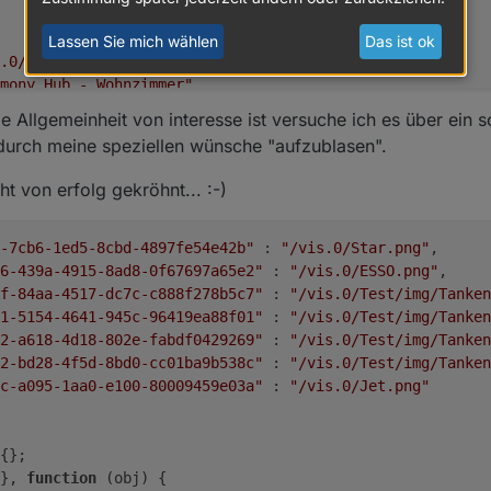
Lassen Sie mich wählen
Das ist ok
.0/myImages/erlebnis_100.png"
,
mony Hub - Wohnzimmer"
,
t"
:
"18T 07h 21m"
,
e Allgemeinheit von interesse ist versuche ich es über ein sc
,
durch meine speziellen wünsche "aufzublasen".
0.3"
ht von erfolg gekröhnt... :-)
-7cb6-1ed5-8cbd-4897fe54e42b"
 : 
"/vis.0/Star.png"
,
6-439a-4915-8ad8-0f67697a65e2"
 : 
"/vis.0/ESSO.png"
,
f-84aa-4517-dc7c-c888f278b5c7"
 : 
"/vis.0/Test/img/Tanken
1-5154-4641-945c-96419ea88f01"
 : 
"/vis.0/Test/img/Tanken
2-a618-4d18-802e-fabdf0429269"
 : 
"/vis.0/Test/img/Tanke
2-bd28-4f5d-8bd0-cc01ba9b538c"
 : 
"/vis.0/Test/img/Tanke
c-a095-1aa0-e100-80009459e03a"
 : 
"/vis.0/Jet.png"
{};
}, 
function
 (
obj
) {    