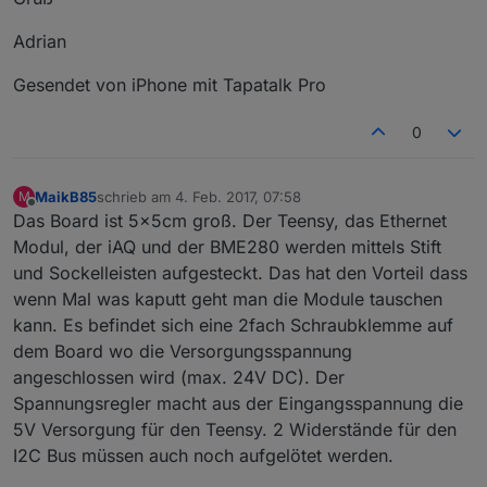
Adrian
Gesendet von iPhone mit Tapatalk Pro
0
MaikB85
schrieb am
4. Feb. 2017, 07:58
M
zuletzt editiert von
Offline
Das Board ist 5x5cm groß. Der Teensy, das Ethernet
Modul, der iAQ und der BME280 werden mittels Stift
und Sockelleisten aufgesteckt. Das hat den Vorteil dass
wenn Mal was kaputt geht man die Module tauschen
kann. Es befindet sich eine 2fach Schraubklemme auf
dem Board wo die Versorgungsspannung
angeschlossen wird (max. 24V DC). Der
Spannungsregler macht aus der Eingangsspannung die
5V Versorgung für den Teensy. 2 Widerstände für den
I2C Bus müssen auch noch aufgelötet werden.