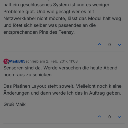
halt ein geschlossenes System ist und es weniger
Probleme gibt. Und wie gesagt wer es mit
Netzwerkkabel nicht möchte, lässt das Modul halt weg
und lötet sich selber was passendes an die
entsprechenden Pins des Teensy.
0
MaikB85
schrieb am
2. Feb. 2017, 11:03
M
zuletzt editiert von
Offline
Sensoren sind da. Werde versuchen die heute Abend
noch raus zu schicken.
Das Platinen Layout steht soweit. Vielleicht noch kleine
Änderungen und dann werde ich das in Auftrag geben.
Gruß Maik
0