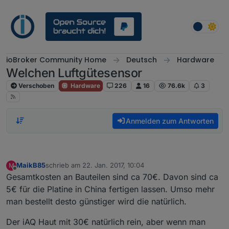
Weiter zum Inhalt
ioBroker Community Home
Deutsch
Hardware
Welchen Luftgütesensor
Verschoben
Hardware
226
16
76.6k
3
Anmelden zum Antworten
MaikB85
schrieb am
22. Jan. 2017, 10:04
M
zuletzt editiert von
Offline
Gesamtkosten an Bauteilen sind ca 70€. Davon sind ca
5€ für die Platine in China fertigen lassen. Umso mehr
man bestellt desto günstiger wird die natürlich.
Der iAQ Haut mit 30€ natürlich rein, aber wenn man