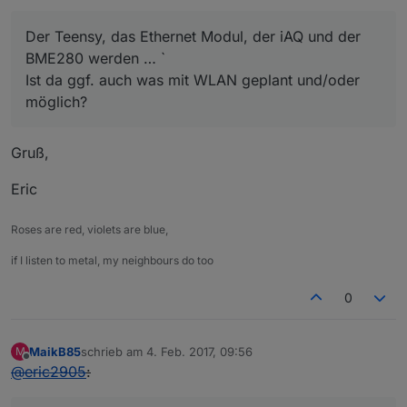
Der Teensy, das Ethernet Modul, der iAQ und der
BME280 werden … `
Ist da ggf. auch was mit WLAN geplant und/oder
möglich?
Gruß,
Eric
Roses are red, violets are blue,
if I listen to metal, my neighbours do too
0
MaikB85
schrieb am
4. Feb. 2017, 09:56
M
zuletzt editiert von
Offline
@
eric2905
: