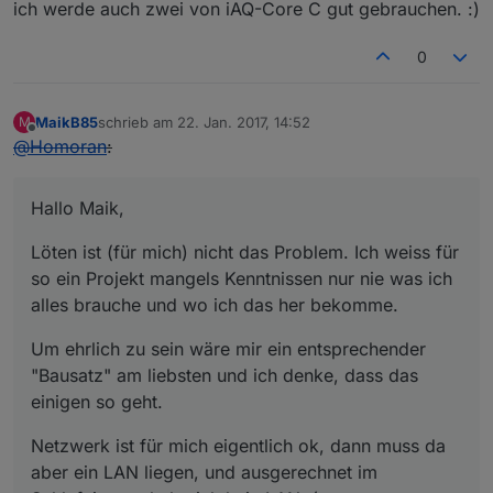
Offline
ich werde auch zwei von iAQ-Core C gut gebrauchen. :)
0
MaikB85
schrieb am
22. Jan. 2017, 14:52
M
zuletzt editiert von
Offline
@
Homoran
:
Hallo Maik,
Löten ist (für mich) nicht das Problem. Ich weiss für
so ein Projekt mangels Kenntnissen nur nie was ich
alles brauche und wo ich das her bekomme.
Um ehrlich zu sein wäre mir ein entsprechender
"Bausatz" am liebsten und ich denke, dass das
einigen so geht.
Netzwerk ist für mich eigentlich ok, dann muss da
aber ein LAN liegen, und ausgerechnet im