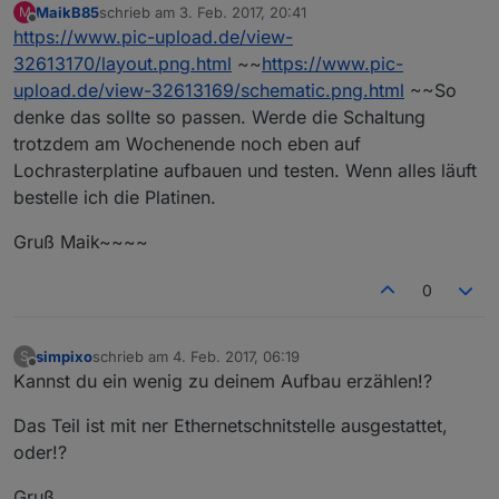
MaikB85
schrieb am
3. Feb. 2017, 20:41
M
zuletzt editiert von
Offline
https://www.pic-upload.de/view-
32613170/layout.png.html
~~
https://www.pic-
upload.de/view-32613169/schematic.png.html
~~So
denke das sollte so passen. Werde die Schaltung
trotzdem am Wochenende noch eben auf
Lochrasterplatine aufbauen und testen. Wenn alles läuft
bestelle ich die Platinen.
Gruß Maik~~~~
0
simpixo
schrieb am
4. Feb. 2017, 06:19
S
zuletzt editiert von
Offline
Kannst du ein wenig zu deinem Aufbau erzählen!?
Das Teil ist mit ner Ethernetschnitstelle ausgestattet,
oder!?
Gruß