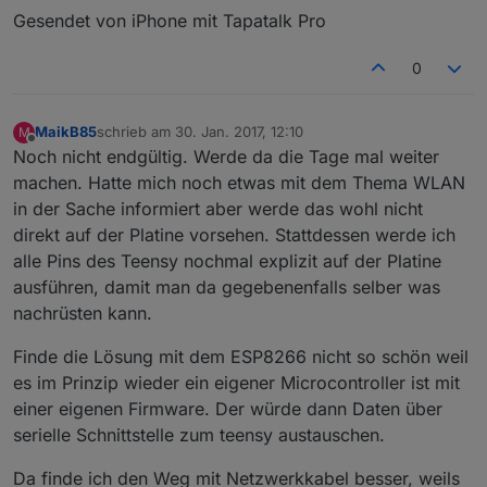
Gesendet von iPhone mit Tapatalk Pro
0
MaikB85
schrieb am
30. Jan. 2017, 12:10
M
zuletzt editiert von
Offline
Noch nicht endgültig. Werde da die Tage mal weiter
machen. Hatte mich noch etwas mit dem Thema WLAN
in der Sache informiert aber werde das wohl nicht
direkt auf der Platine vorsehen. Stattdessen werde ich
alle Pins des Teensy nochmal explizit auf der Platine
ausführen, damit man da gegebenenfalls selber was
nachrüsten kann.
Finde die Lösung mit dem ESP8266 nicht so schön weil
es im Prinzip wieder ein eigener Microcontroller ist mit
einer eigenen Firmware. Der würde dann Daten über
serielle Schnittstelle zum teensy austauschen.
Da finde ich den Weg mit Netzwerkkabel besser, weils