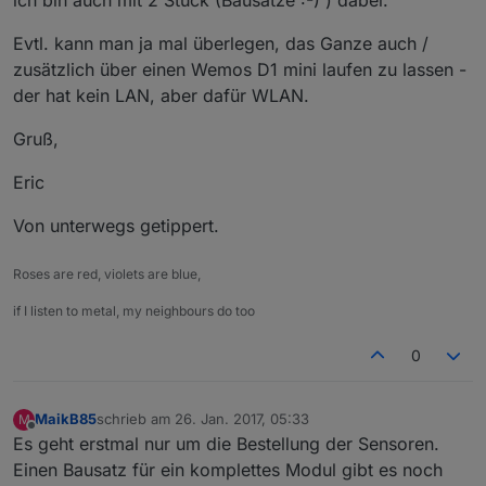
Evtl. kann man ja mal überlegen, das Ganze auch /
zusätzlich über einen Wemos D1 mini laufen zu lassen -
der hat kein LAN, aber dafür WLAN.
Gruß,
Eric
Von unterwegs getippert.
Roses are red, violets are blue,
if I listen to metal, my neighbours do too
0
MaikB85
schrieb am
26. Jan. 2017, 05:33
M
zuletzt editiert von
Offline
Es geht erstmal nur um die Bestellung der Sensoren.
Einen Bausatz für ein komplettes Modul gibt es noch