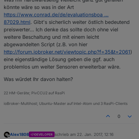
könnte wäre so was in der Art
https://www.conrad.de/de/evaluationsboa …
87029.html
. Gibt's sicherlich weiter östlich bedeutend
preiswerter… Ich denke das sollte doch ohne viel
weitere Beschaltung und mit einem leicht
abgewandelten Script (z.B. von hier
http://forum.iobroker.net/viewtopic.php?f=35&t=2061
)
eine eigenständige Lösung geben die ggf. auch
problemlos um weiter Sensoren erweiterbar wäre.
Was würdet Ihr davon halten?
22 HM-Geräte; PivCCU2 auf RasPi
ioBroker-Multihost; Ubuntu-Master auf Intel-Atom und 3 RasPi-Clients
0
Alex1808
schrieb am
22. Jan. 2017, 12:16
DEVELOPER
zuletzt editiert von