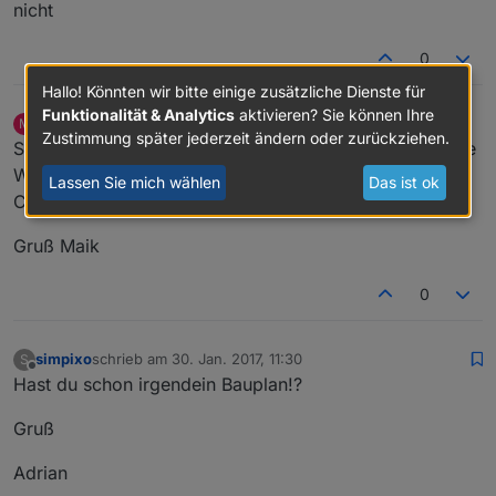
nicht
0
Hallo! Könnten wir bitte einige zusätzliche Dienste für
Funktionalität & Analytics
aktivieren? Sie können Ihre
MaikB85
schrieb am
30. Jan. 2017, 11:02
M
zuletzt editiert von
Zustimmung später jederzeit ändern oder zurückziehen.
Offline
So kleines Update. Sensoren sind bestellt. Sollten diese
Woche kommen. Je nachdem wie pünktlich RS
Lassen Sie mich wählen
Das ist ok
Components ist. Melde mich dann wenn die da sind.
Gruß Maik
0
simpixo
schrieb am
30. Jan. 2017, 11:30
S
zuletzt editiert von
Offline
Hast du schon irgendein Bauplan!?
Gruß
Adrian