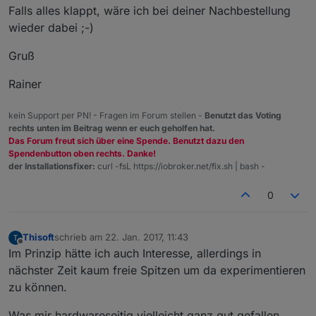
Falls alles klappt, wäre ich bei deiner Nachbestellung
wieder dabei ;-)
Gruß
Rainer
kein Support per PN! - Fragen im Forum stellen -
Benutzt das Voting
rechts unten im Beitrag wenn er euch geholfen hat.
Das Forum freut sich über eine Spende. Benutzt dazu den
Spendenbutton oben rechts. Danke!
der Installationsfixer:
curl -fsL https://iobroker.net/fix.sh | bash -
0
Thisoft
schrieb am
22. Jan. 2017, 11:43
zuletzt editiert von
Offline
Im Prinzip hätte ich auch Interesse, allerdings in
nächster Zeit kaum freie Spitzen um da experimentieren
zu können.
Was mir hardwareseitig vielleicht ganz gut gefallen