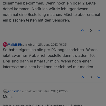
zusammen bekommen. Wenn noch ein oder 2 Leute
dabei kommen. Natürlich würde ich irgendwann
nochmal eine Bestellung machen. Möchte aber erstmal
ein bisschen testen mit den Sensoren.
0
MaikB85
schrieb am
25. Jan. 2017, 19:35
M
zuletzt editiert von
Offline
So habe eigentlich alle per PN angeschrieben. Waren
jetzt zwar nur 9 aber ich bestelle dann trotzdem 10.
Drei sind dann erstmal für mich. Wenn noch einer
Interesse an einem hat kann er sich bei mir melden.
0
eric2905
schrieb am
26. Jan. 2017, 02:55
zuletzt editiert von
Offline
Moin,
ich bin auch mit 2 Stück (Bausätze :-) ) dabei.