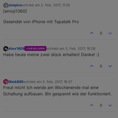
simpixo
schrieb am
2. Feb. 2017, 11:05
S
zuletzt editiert von
Offline
[emoji1360]
Gesendet von iPhone mit Tapatalk Pro
0
Alex1808
schrieb am
3. Feb. 2017, 18:08
DEVELOPER
zuletzt editiert von
Offline
Habe heute meine zwei stück erhalten! Danke! :)
0
MaikB85
schrieb am
3. Feb. 2017, 18:37
M
zuletzt editiert von
Offline
Freut mich! Ich werde am Wochenende mal eine
Schaltung aufbauen. Bin gespannt wie der funktioniert.
0