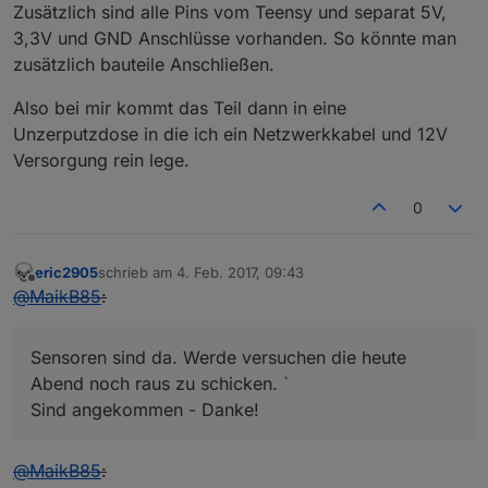
Zusätzlich sind alle Pins vom Teensy und separat 5V,
3,3V und GND Anschlüsse vorhanden. So könnte man
zusätzlich bauteile Anschließen.
Also bei mir kommt das Teil dann in eine
Unzerputzdose in die ich ein Netzwerkkabel und 12V
Versorgung rein lege.
0
eric2905
schrieb am
4. Feb. 2017, 09:43
zuletzt editiert von
Offline
@
MaikB85
:
Sensoren sind da. Werde versuchen die heute
Abend noch raus zu schicken. `
Sind angekommen - Danke!
@
MaikB85
: