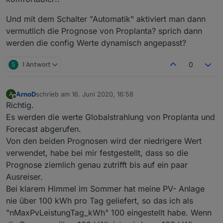
            //logInfo(
$0
,
$1
);
if
 (
$0
.indexOf(
'symbole/'
) >0) {
Und mit dem Schalter "Automatik" aktiviert man dann
let
 src = 
$0
.indexOf(
'src='
);
vermutlich die Prognose von Proplanta? sprich dann
let
 alt = 
$0
.indexOf(
'alt='
);
werden die config Werte dynamisch angepasst?
if
 ((alt > -1) && (src > -1)) {
let
 srcs = 
$0
.substring(src
S
1 Antwort
0
                    let altss = 
$0
.substring(al
                    return srcs + '
##' + altss;
                }
ArnoD
schrieb am
16. Juni 2020, 16:58
A
zuletzt editiert von
            }
Offline
Richtig.
return
""
; //(
$1
 ? 
$1
 + 
""
 : 
$0
)
Es werden die werte Globalstrahlung von Proplanta und
        }
Forecast abgerufen.
    );
Von den beiden Prognosen wird der niedrigere Wert
    data = data.replace(/(&nbsp;|<([^>]+)>)/ig,
verwendet, habe bei mir festgestellt, dass so die
    data = data.replace(/&
#48;/g, '0').replace(
return
 data.replace(/&
#([^;]+);/g, '');
Prognose ziemlich genau zutrifft bis auf ein paar
Ausreiser.
}
Bei klarem Himmel im Sommer hat meine PV- Anlage
nie über 100 kWh pro Tag geliefert, so das ich als
function
 stripTables(data:string):string {
"nMaxPvLeistungTag_kWh" 100 eingestellt habe. Wenn
return
 data.replace(/<\/tr>/ig, 
"\n"
).repla