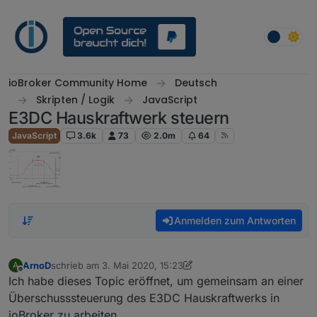
Weiter zum Inhalt
ioBroker Community Home
Deutsch
Skripten / Logik
JavaScript
E3DC Hauskraftwerk steuern
JavaScript
3.6k
73
2.0m
64
Anmelden zum Antworten
ArnoD
schrieb am
3. Mai 2020, 15:23
A
zuletzt editiert von ArnoD
Offline
Ich habe dieses Topic eröffnet, um gemeinsam an einer
Überschusssteuerung des E3DC Hauskraftwerks in
ioBroker zu arbeiten.