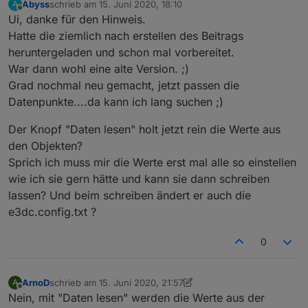
id
: 
'00Uhr'
,
Abyss
schrieb am
15. Juni 2020, 18:10
A
zuletzt editiert von
Offline
    name:
'0 Uhr'
,
Ui, danke für den Hinweis.
    search:
'0|'
,
Hatte die ziemlich nach erstellen des Beitrags
},{
heruntergeladen und schon mal vorbereitet.
id
: 
'03Uhr'
,
War dann wohl eine alte Version. ;)
    name:
'3 Uhr'
,
Grad nochmal neu gemacht, jetzt passen die
    search:
'3|'
,
Datenpunkte....da kann ich lang suchen ;)
},{
id
: 
'06Uhr'
,
Der Knopf "Daten lesen" holt jetzt rein die Werte aus
    name:
'6 Uhr'
,
den Objekten?
    search:
'6|'
,
Sprich ich muss mir die Werte erst mal alle so einstellen
},{
id
: 
'09Uhr'
,
wie ich sie gern hätte und kann sie dann schreiben
    name:
'9 Uhr'
,
lassen? Und beim schreiben ändert er auch die
    search:
'9|'
,
e3dc.config.txt ?
},{
id
: 
'12Uhr'
,
0
    name:
'12 Uhr'
,
    search:
'12|'
,
},{
ArnoD
schrieb am
15. Juni 2020, 21:57
A
zuletzt editiert von ArnoD
id
: 
'15Uhr'
,
Offline
Nein, mit "Daten lesen" werden die Werte aus der
    name:
'15 Uhr'
,