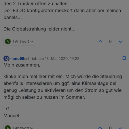
den 2 Tracker offen zu halten.
Der E3DC konfigurator meckert dann aber bei meinen
panels...
Die Globalstrahlung leider nicht...
Modbus.txt
A
1 Antwort
0
Das Hintergrund Bild muss natürlich jeder auf seine PV-
Anlage anpassen.
manu96
schrieb am
18. Mai 2020, 19:28
M
zuletzt editiert von
View E3DC-Control: Stand 04.10.2020
Offline
Moin zusammen,
klinke mich mal hier mit ein. Mich würde die Steuerung
ebenfalls interessieren um ggf. eine Klimaanlage bei
genug Leistung zu aktivieren um den Strom so gut wie
möglich selber zu nutzen im Sommer.
LG,
Manuel
A
1 Antwort
0