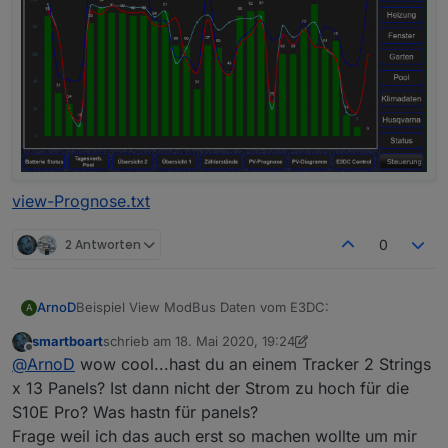
view-Prognose.txt
2 Antworten
0
Beispiel View ModBus Daten vom E3DC:
ArnoD
A
smartboart
schrieb am
18. Mai 2020, 19:24
zuletzt editiert von smartboart
Offline
@
ArnoD
wow cool...hast du an einem Tracker 2 Strings
x 13 Panels? Ist dann nicht der Strom zu hoch für die
S10E Pro? Was hastn für panels?
Frage weil ich das auch erst so machen wollte um mir