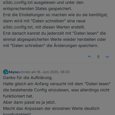
e3dc.config.txt ausgelesen und unter den
    search:
'15|'
,
entsprechenden States gespeichert.
},{
Erst die Einstellungen so machen wie du sie benötigst,
id
: 
'18Uhr'
,
dann wird mit "Daten schreiben" eine neue
    name:
'18 Uhr'
,
    search:
'18|'
,
e3dc.config.txt, mit diesen Werten erstellt.
},{
Erst danach kannst du jederzeit mit "Daten lesen" die
id
: 
'21Uhr'
,
einmal abgespeicherten Werte wieder herstellen oder
    name:
'21 Uhr'
,
mit "Daten schreiben" die Änderungen speichern.
    search:
'21|'
,
}];
0
/**********************************************
* generische Funktionen
Abyss
schrieb am
16. Juni 2020, 08:30
A
zuletzt editiert von
***********************************************
Offline
Danke für die Aufklärung.
Hatte gleich am Anfang versucht mit dem "Daten lesen"
function
 stripTagSpecial(data:string):string {
die bestehende Config einzulesen, was allerdings nicht
    //entfernt allt tags, bei img tags, lässt e
funktioniert hat.
    data = data.replace(/(<script(.|\n|\r)+?(?=
Aber dann passt es ja jetzt.
    //data = data.replace( /((\.gif|\.png|\.jpg
    data = data.replace( /<img([^>]+)>/ig,
Macht das Anpassen der einzelnen Werte deutlich
function
 (
$0
, 
$1
) {
komfortabler!!