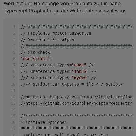
Wert auf der Homepage von Proplanta zu tun habe.
Typescript Proplanta um die Wetterdaten auszulesen:
// 
############################################
// Proplanta Wetter auswerten
// Version 1.0 - alpha
//
#############################################
// @ts-check
"use strict"
;
/// <reference types=
"node"
 />
/// <reference types=
"iobJS"
 />
/// <reference types=
"myOwn"
 />
///< script> var exports = {}; < / script>
//based on: https://svn.fhem.de/fhem/trunk/fhem
//https://github.com/ioBroker/AdapterRequests/i
/**********************************************
* Initiale Optionen
***********************************************
//Welcher Ort soll abgefragt werden?