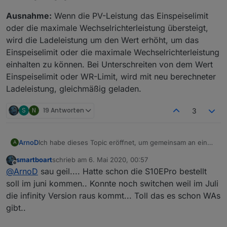
Ausnahme:
Wenn die PV-Leistung das Einspeiselimit
oder die maximale Wechselrichterleistung übersteigt,
wird die Ladeleistung um den Wert erhöht, um das
Einspeiselimit oder die maximale Wechselrichterleistung
einhalten zu können. Bei Unterschreiten von dem Wert
Einspeiselimit oder WR-Limit, wird mit neu berechneter
Ladeleistung, gleichmäßig geladen.
S
N
19 Antworten
3
Ich habe dieses Topic eröffnet, um gemeinsam an einer
ArnoD
A
Überschusssteuerung des E3DC Hauskraftwerks in
smartboart
schrieb am
6. Mai 2020, 00:57
ioBroker zu arbeiten.
Ziel der Steuerung ist:
zuletzt editiert von
Offline
@
ArnoD
sau geil.... Hatte schon die S10EPro bestellt
Dankeschön an dieser Stelle an Eberhard und sein
Mit der Steuerung soll erreicht werden, dass der
Programm E3DC-Control, ohne ihn wäre das alles nicht
Batteriespeicher möglichst schonend geladen wird, um
Speicher soll nie längere Zeit auf 100 % geladen
soll im juni kommen.. Konnte noch switchen weil im Juli
möglich gewesen.
die Lebensdauer zu erhöhen.
ioBroker
werden oder auf 0 % entladen werden.
die infinity Version raus kommt... Toll das es schon WAs
Großes Lob und Danke auch an Uli, der den Adapter
Es werden folgende Adapter benötigt:
Möglichst gleichmäßige Ladeleistung beim Laden.
gibt..
e3dc-rscp programmiert hat, über den die Steuerung im
PV-Überschuss soll gespeichert werden, um nicht
Javascript (NPM-Module:
axios, is-it-bst
)
ioBroker erst möglich wurde.
in die 70 % Abriegelung zu kommen.
Für die View Beispiele in VIS werden noch folgende
e3dc-rscp