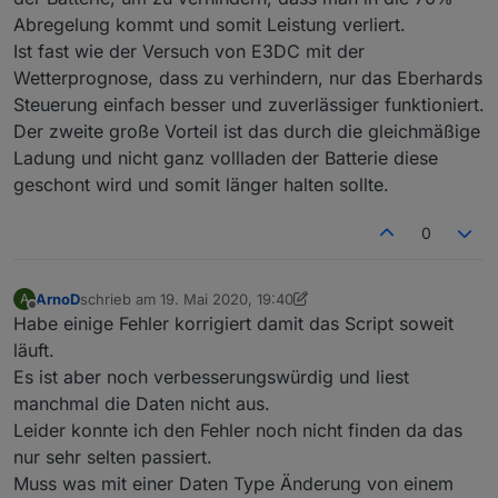
Abregelung kommt und somit Leistung verliert.
Ist fast wie der Versuch von E3DC mit der
Wetterprognose, dass zu verhindern, nur das Eberhards
Steuerung einfach besser und zuverlässiger funktioniert.
Der zweite große Vorteil ist das durch die gleichmäßige
view-Prognose.txt
Ladung und nicht ganz vollladen der Batterie diese
geschont wird und somit länger halten sollte.
0
ArnoD
schrieb am
19. Mai 2020, 19:40
A
zuletzt editiert von ArnoD
Offline
Habe einige Fehler korrigiert damit das Script soweit
läuft.
Es ist aber noch verbesserungswürdig und liest
manchmal die Daten nicht aus.
Leider konnte ich den Fehler noch nicht finden da das
nur sehr selten passiert.
Muss was mit einer Daten Type Änderung von einem