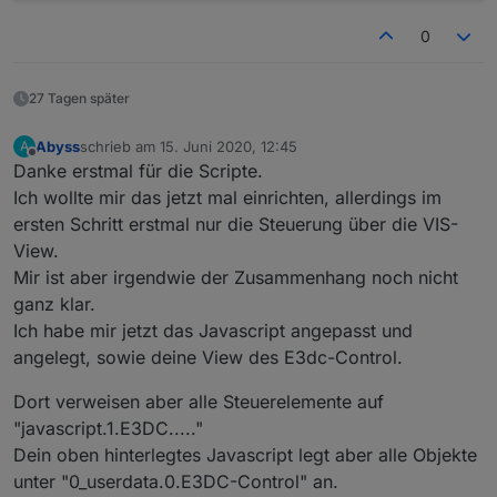
let
 country: string = 
"de"
; //at, ch, fr, it
0
let
 ort: string = 
"xxxxxxxxxxxxxxxx"
;
let
 plz: string = 
"xxxxx"
; //eventuell kann hie
27 Tagen später
//Wo sollen die Daten abgelegt werden?
let
 ppBaseObjPath: string = 
'javascript.'
 + ins
Abyss
schrieb am
15. Juni 2020, 12:45
A
zuletzt editiert von
Offline
Danke erstmal für die Scripte.
/**********************************************
Ich wollte mir das jetzt mal einrichten, allerdings im
* TypeScript Definitionen
ersten Schritt erstmal nur die Steuerung über die VIS-
***********************************************
View.
//import request = require(
"request"
);
Mir ist aber irgendwie der Zusammenhang noch nicht
type
 stateValueType = 
"number"
 | 
"text"
 | 
"imag
ganz klar.
Ich habe mir jetzt das Javascript angepasst und
interface iRequestOptions {
angelegt, sowie deine View des E3dc-Control.
		url: string;
		headers: any;
Dort verweisen aber alle Steuerelemente auf
}
"javascript.1.E3DC....."
/**********************************************
Dein oben hinterlegtes Javascript legt aber alle Objekte
* Lokale Definitionen
unter "0_userdata.0.E3DC-Control" an.
***********************************************