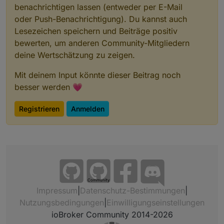
        setState(ppBaseObjPath + 
'.'
 + 
id
+
'Imag
benachrichtigen lassen (entweder per E-Mail
        setState(ppBaseObjPath + 
'.'
 + 
id
, data
oder Push-Benachrichtigung). Du kannst auch
    } 
else
if
 (
type
 === 
'textBool'
) {
Lesezeichen speichern und Beiträge positiv
let
 b = (value.trim() == 
'ja'
);
bewerten, um anderen Community-Mitgliedern
            //logInfo(ppBaseObjPath + 
'.'
 + 
id
,
deine Wertschätzung zu zeigen.
            setState(ppBaseObjPath + 
'.'
 + 
id
, 
    } 
else
if
 (
type
 === 
'textList'
) {
Mit deinem Input könnte dieser Beitrag noch
        //logInfo(ppBaseObjPath + 
'.'
 + 
id
,
type
besser werden 💗
        setState(ppBaseObjPath + 
'.'
 + 
id
, inte
    } 
else
 { //if (
type
 === 
'text'
) {
Registrieren
Anmelden
        //logInfo(ppBaseObjPath + 
'.'
 + 
id
,
type
        setState(ppBaseObjPath + 
'.'
 + 
id
, valu
    }
    } catch(err) {
log
(
'can not set '
+
id
 +value +
type
);
    }
}
Community
Impressum
|
Datenschutz-Bestimmungen
|
function
 addBlock(data:{body:string, text:strin
Nutzungsbedingungen
|
Einwilligungseinstellungen
    getPart(data,nextend);
ioBroker Community 2014-2026
    //logInfo(
id
);