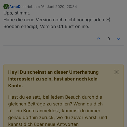
function
 addLine(data:{body:string, text:string
ArnoD
schrieb am
16. Juni 2020, 20:34
A
zuletzt editiert von
Offline
let
 mvs = getValue(data.text, start, end).
s
Ups, stimmt.
Habe die neue Version noch nicht hochgeladen :-)
for
(
let
 i=0;i<4;i++) {
Soeben erledigt, Version 0.1.6 ist online.
        mySetState(
'd'
 + String(i) + 
'.'
 + 
id
, 
    }
0
return
 mvs;
}
function
 mySetState(
id
:string, value:string, 
ty
    try {
if
 (
type
 === 
'number'
) {
Hey! Du scheinst an dieser Unterhaltung
let
 xValue:any = value.replace(/[^0-9$.
interessiert zu sein, hast aber noch kein
        //logInfo(ppBaseObjPath + 
'.'
 + 
id
,
type
Konto.
if
 (isNaN(xValue)) {
            xValue = 0;
Hast du es satt, bei jedem Besuch durch die
        }
gleichen Beiträge zu scrollen? Wenn du dich
        setState(ppBaseObjPath + 
'.'
 + 
id
,Numbe
für ein Konto anmeldest, kommst du immer
    } 
else
if
 (
type
 === 
'image'
) {
genau dorthin zurück, wo du zuvor warst, und
let
 data = value.split(
'##'
);
kannst dich über neue Antworten
        //logInfo(ppBaseObjPath + 
'.'
 + 
id
,
type