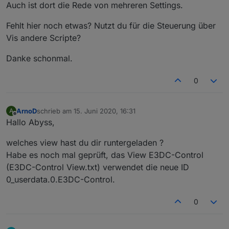
Auch ist dort die Rede von mehreren Settings.
let
 baseUrls = {
"de"
 : 
"https://www.proplanta.de/Wetter
Fehlt hier noch etwas? Nutzt du für die Steuerung über
"at"
 : 
"https://www.proplanta.de/Wetter
Vis andere Scripte?
"ch"
 : 
"https://www.proplanta.de/Wetter
"fr"
 : 
"https://www.proplanta.de/Wetter
Danke schonmal.
"it"
 : 
"https://www.proplanta.de/Wetter
    };
0
const intensity = {
ArnoD
schrieb am
15. Juni 2020, 16:31
A
"keine"
 : 0,
zuletzt editiert von
Offline
Hallo Abyss,
"nein"
 : 0,
"gering"
 : 1,
welches view hast du dir runtergeladen ?
"leicht"
 : 1,
Habe es noch mal geprüft, das View E3DC-Control
"ja"
 : 1,
(E3DC-Control View.txt) verwendet die neue ID
"mäßig"
 : 2,
"m&auml;&szlig;ig"
 : 2,
0_userdata.0.E3DC-Control.
"stark"
 : 3,
}
0
const timeObjs = [{