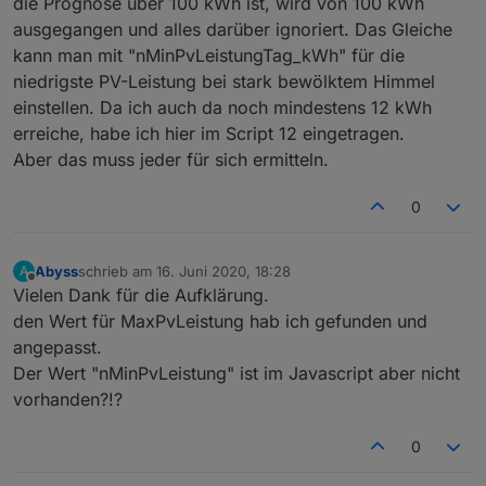
die Prognose über 100 kWh ist, wird von 100 kWh
}
ausgegangen und alles darüber ignoriert. Das Gleiche
function
 getValue(body:string, start:string, en
kann man mit "nMinPvLeistungTag_kWh" für die
let
 startp:number =body.indexOf(start) + st
niedrigste PV-Leistung bei stark bewölktem Himmel
if
 (startp >= 0) {
einstellen. Da ich auch da noch mindestens 12 kWh
let
 stopp:number =body.indexOf(end,star
erreiche, habe ich hier im Script 12 eingetragen.
if
 (stopp >=0) {
Aber das muss jeder für sich ermitteln.
return
 body.substring(startp,stopp)
        }
0
return
 body.slice(startp);   
    }
return
''
;
Abyss
schrieb am
16. Juni 2020, 18:28
A
}
zuletzt editiert von
Offline
Vielen Dank für die Aufklärung.
den Wert für MaxPvLeistung hab ich gefunden und
function
 getPart(data:{body:string, text:string
angepasst.
let
 searchp:number = data.body.indexOf(sear
if
 (searchp >= 0) {
Der Wert "nMinPvLeistung" ist im Javascript aber nicht
        data.text = data.body.substring(0,searc
vorhanden?!?
        data.body = data.body.slice(searchp + s
    }
0
}