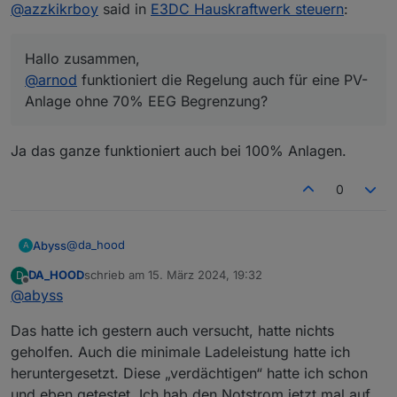
Offline
@
azzkikrboy
said in
E3DC Hauskraftwerk steuern
:
Hallo zusammen,
@
arnod
funktioniert die Regelung auch für eine PV-
Anlage ohne 70% EEG Begrenzung?
Ja das ganze funktioniert auch bei 100% Anlagen.
0
@
da_hood
Abyss
A
DA_HOOD
schrieb am
15. März 2024, 19:32
D
Hatte ich bei mir Anfangs auch. Bei mir hat hier
zuletzt editiert von
Offline
@
abyss
"Regelbeginn" die Batterie ladung geblockt. Erst wenn
der Zeitpunkt erreicht ist lässt er Akkuladen zu. Bis
Das hatte ich gestern auch versucht, hatte nichts
dahin speist er alles ein.
Setz mal deinen Regelbeginn nach vorne.
geholfen. Auch die minimale Ladeleistung hatte ich
heruntergesetzt. Diese „verdächtigen“ hatte ich schon
und eben getestet. Ich hab den Notstrom jetzt mal auf