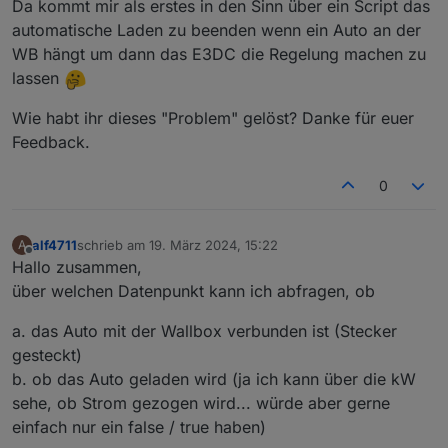
Da kommt mir als erstes in den Sinn über ein Script das
Beim Hauskraftwerk passiert das gleiche, da wird der
automatische Laden zu beenden wenn ein Auto an der
Überschuss für die Wallbox verwendet, ohne dass die
WB hängt um dann das E3DC die Regelung machen zu
Laderegelung von Charge Control berücksichtigt wird.
Das bedeutet, dass zwei Steuerungen versuchen den
lassen
Überschuss zu verteilen, was natürlich nicht
funktionieren kann.
Wie habt ihr dieses "Problem" gelöst? Danke für euer
Das war auch der Grund, warum ich ein eigenes Script
Feedback.
für die Wallbox erstellt habe.
Ich habe immer noch vor, das Script anzupassen und
0
die Wallbox über den Adapter e3dc-rscp zu regeln, was
damals nicht möglich war.
Kann aber nicht sagen, wann ich mal die Zeit finde das
alf4711
schrieb am
19. März 2024, 15:22
A
in Angriff zu nehmen.
zuletzt editiert von
Offline
Hallo zusammen,
über welchen Datenpunkt kann ich abfragen, ob
a. das Auto mit der Wallbox verbunden ist (Stecker
gesteckt)
b. ob das Auto geladen wird (ja ich kann über die kW
sehe, ob Strom gezogen wird... würde aber gerne
einfach nur ein false / true haben)