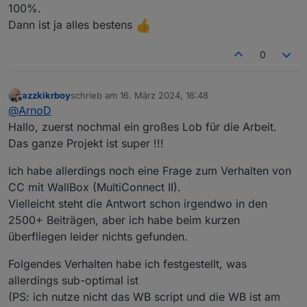
verwende ich dann im Script.
100%.
Dann ist ja alles bestens
0
azzkikrboy
schrieb am
16. März 2024, 16:48
zuletzt editiert von
Offline
@
ArnoD
Hallo, zuerst nochmal ein großes Lob für die Arbeit.
Das ganze Projekt ist super !!!
Ich habe allerdings noch eine Frage zum Verhalten von
CC mit WallBox (MultiConnect II).
Vielleicht steht die Antwort schon irgendwo in den
2500+ Beiträgen, aber ich habe beim kurzen
überfliegen leider nichts gefunden.
Folgendes Verhalten habe ich festgestellt, was
allerdings sub-optimal ist
(PS: ich nutze nicht das WB script und die WB ist am