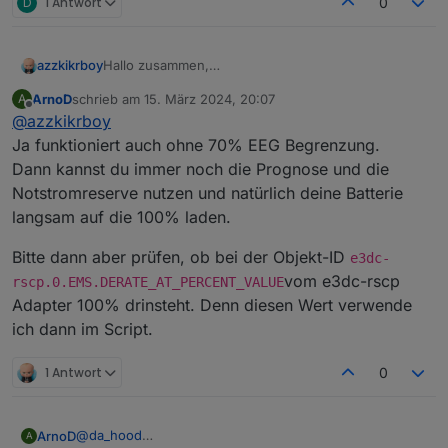
D
1 Antwort
0
azzkikrboy
Hallo zusammen,
@
arnod
funktioniert die Regelung auch für eine PV-
ArnoD
schrieb am
15. März 2024, 20:07
A
Anlage ohne 70% EEG Begrenzung?
zuletzt editiert von
Offline
@
azzkikrboy
Ja funktioniert auch ohne 70% EEG Begrenzung.
Dann kannst du immer noch die Prognose und die
Notstromreserve nutzen und natürlich deine Batterie
langsam auf die 100% laden.
Bitte dann aber prüfen, ob bei der Objekt-ID
e3dc-
vom e3dc-rscp
rscp.0.EMS.DERATE_AT_PERCENT_VALUE
Adapter 100% drinsteht. Denn diesen Wert verwende
ich dann im Script.
1 Antwort
0
@
da_hood
ArnoD
A