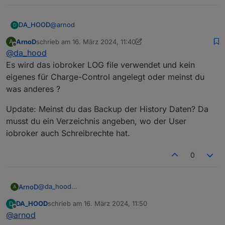
@
arnod
DA_HOOD
D
ArnoD
schrieb am
16. März 2024, 11:40
A
Ja Notstrom habe ich jetzt auch ausgeschlossen,
zuletzt editiert von ArnoD
Offline
@
da_hood
Ich kann das gerne nochmal runtersetzen und
testen. Ich meine aber dass er oberhalb 500 Watt
Es wird das iobroker LOG file verwendet und kein
eben auch nicht angefangen hat.
eigenes für Charge-Control angelegt oder meinst du
Kannst du mir sagen warum der keine Logs anlegt?
was anderes ?
Muss das Verzeichnis irgendwo innerhalb von
Iobroker sein?
Update: Meinst du das Backup der History Daten? Da
musst du ein Verzeichnis angeben, wo der User
iobroker auch Schreibrechte hat.
0
@
da_hood
ArnoD
A
Es wird das iobroker LOG file verwendet und kein
DA_HOOD
schrieb am
16. März 2024, 11:50
D
eigenes für Charge-Control angelegt oder meinst du
Update: Meinst du das Backup der History Daten? Da
zuletzt editiert von
Offline
@
arnod
was anderes ?
musst du ein Verzeichnis angeben, wo der User
iobroker auch Schreibrechte hat.