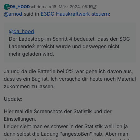
Du machst es einem schon schwer dir zu helfen.
DA_HOOD
schrieb am
16. März 2024, 05:19
D
Es wäre gut, wenn du mal ein Screenshot von deinen
Du musst immer daran denken, dass der, was nicht
zuletzt editiert von DA_HOOD
Offline
@
arnod
said in
E3DC Hauskraftwerk steuern
:
Einstellungen und User_Anpassungen schicken
direkt davor sitzt, alle diese Informationen sonst nicht
würdest.
hat und dann auch nur raten kann, woran es liegt.
Von einem Bug gehe ich erstmal nicht aus, dafür habe
Ein Diagramm, wo man die Ladeleistung und PV
ich dieses Script schon zu lange am Laufen ohne
@
da_hood
Leistung sieht, wenn es mal wieder passiert , wäre auch
Probleme, aber ausschließen will ich es auch nicht :-)
hilfreich und zu guter Letzt ist es auch gut
Der Ladestopp im Schritt 4 bedeutet, dass der SOC
DebugAusgabe
und
LogAusgabeRegelung
auf true zu
Ladeende2 erreicht wurde und deswegen nicht
setzen und das LOG File zu schicken.
mehr geladen wird.
Wenn ich mir das LOG File weiter oben ansehe, sieht es
so aus, als ob bei deinen Einstellungen noch was nicht
richtig eingetragen ist. Der Ladestopp im Schritt 4
Ja und da die Batterie bei 0% war gehe ich davon aus,
bedeutet, dass der SOC Ladeende2 erreicht wurde und
dass es ein Bug ist. Ich versuche dir heute noch Material
deswegen nicht mehr geladen wird.
zukommen zu lassen.
Update:
Hier mal die Screenshots der Statistik und der
Einstellungen.
Leider sieht man es schwer in der Statistik weil ich ja
dann selbst die Ladung "angestoßen" hab. Aber man