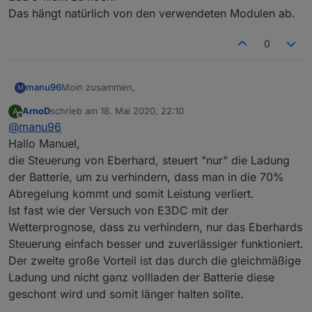
Das hängt natürlich von den verwendeten Modulen ab.
0
Modbus.txt
View Prognose: Stand 30.08.2020
Moin zusammen,
manu96
M
Ab der Scriptversion 0.1.8 habe ich einen JSON String
ArnoD
schrieb am
18. Mai 2020, 22:10
A
erstellt für die Darstellung der Prognose mit dem Widget
klinke mich mal hier mit ein. Mich würde die
zuletzt editiert von
Offline
@
manu96
Materialdesign-Json Chart.
Steuerung ebenfalls interessieren um ggf. eine
Klimaanlage bei genug Leistung zu aktivieren um den
LG,
Hallo Manuel,
Strom so gut wie möglich selber zu nutzen im
Manuel
die Steuerung von Eberhard, steuert "nur" die Ladung
Sommer.
der Batterie, um zu verhindern, dass man in die 70%
Abregelung kommt und somit Leistung verliert.
Ist fast wie der Versuch von E3DC mit der
Wetterprognose, dass zu verhindern, nur das Eberhards
Steuerung einfach besser und zuverlässiger funktioniert.
Der zweite große Vorteil ist das durch die gleichmäßige
view-Prognose.txt
Ladung und nicht ganz vollladen der Batterie diese
geschont wird und somit länger halten sollte.