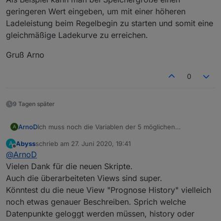
    createState(ppBaseObjPath + 
'.aktuell.Tempe
geringeren Wert eingeben, um mit einer höheren
        name: 
'Temperatur'
,
type
: 
"number"
,
Ladeleistung beim Regelbegin zu starten und somit eine
        role: 
'value'
,
gleichmäßige Ladekurve zu erreichen.
        unit: 
'°C'
,
read
: 
true
,
Gruß Arno
        write: 
false
});
    createState(ppBaseObjPath + 
'.aktuell.Luftd
0
        name: 
'Luftdruck'
,
type
: 
"number"
,
9 Tagen später
        role: 
'value'
,
        unit: 
'hPa'
,
read
: 
true
,
Ich muss noch die Variablen der 5 möglichen
ArnoD
A
        write: 
false
});
Automatikprogramme in den User Bereich eintragen.
Abyss
schrieb am
27. Juni 2020, 19:41
A
    createState(ppBaseObjPath + 
Hatte das bis jetzt noch nicht erledigt, da ich mit dem
'.aktuell.Wette
Gruß Arno
zuletzt editiert von
Offline
@
ArnoD
Experimentiern der richtigen Einstellung beschäftigt
        name: 
'Wetterzustand'
,
war.
Vielen Dank für die neuen Skripte.
type
: 
"string"
,
Werde ich am Wochenende machen und dann wieder
        role: 
'text'
,
Auch die überarbeiteten Views sind super.
online stellen.
read
: 
true
,
Könntest du die neue View "Prognose History" vielleich
Die Parameter Speichergröße und Einspeiselimit werden
        write: 
false
});
noch etwas genauer Beschreiben. Sprich welche
aber auch benötigt, da man mit diesen die Ladekurve
    createState(ppBaseObjPath + 
'.aktuell.Wette
beeinflussen kann.
Datenpunkte geloggt werden müssen, history oder
        name: 
'Wetterzustand Image'
,
Als Beispiel kann man bei Speichergröße einen