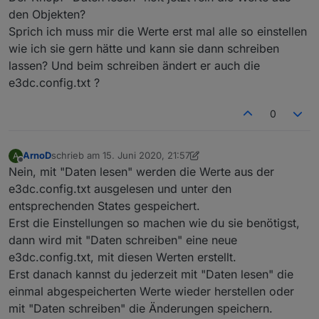
    name:
'6 Uhr'
,
den Objekten?
    search:
'6|'
,
Sprich ich muss mir die Werte erst mal alle so einstellen
},{
id
: 
'09Uhr'
,
wie ich sie gern hätte und kann sie dann schreiben
    name:
'9 Uhr'
,
lassen? Und beim schreiben ändert er auch die
    search:
'9|'
,
e3dc.config.txt ?
},{
id
: 
'12Uhr'
,
0
    name:
'12 Uhr'
,
    search:
'12|'
,
},{
ArnoD
schrieb am
15. Juni 2020, 21:57
A
zuletzt editiert von ArnoD
id
: 
'15Uhr'
,
Offline
Nein, mit "Daten lesen" werden die Werte aus der
    name:
'15 Uhr'
,
e3dc.config.txt ausgelesen und unter den
    search:
'15|'
,
entsprechenden States gespeichert.
},{
Erst die Einstellungen so machen wie du sie benötigst,
id
: 
'18Uhr'
,
dann wird mit "Daten schreiben" eine neue
    name:
'18 Uhr'
,
    search:
'18|'
,
e3dc.config.txt, mit diesen Werten erstellt.
},{
Erst danach kannst du jederzeit mit "Daten lesen" die
id
: 
'21Uhr'
,
einmal abgespeicherten Werte wieder herstellen oder
    name:
'21 Uhr'
,
mit "Daten schreiben" die Änderungen speichern.
    search:
'21|'
,