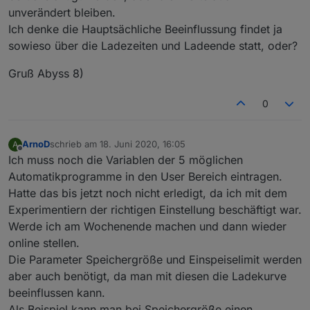
    } 
else
 { //if (
type
 === 
'text'
) {
unverändert bleiben.
        //logInfo(ppBaseObjPath + 
'.'
 + 
id
,
type
Ich denke die Hauptsächliche Beeinflussung findet ja
        setState(ppBaseObjPath + 
'.'
 + 
id
, valu
sowieso über die Ladezeiten und Ladeende statt, oder?
    }
    } catch(err) {
Gruß Abyss 8)
log
(
'can not set '
+
id
 +value +
type
);
    }
0
}
function
 addBlock(data:{body:string, text:strin
ArnoD
schrieb am
18. Juni 2020, 16:05
A
zuletzt editiert von
    getPart(data,nextend);
Offline
Ich muss noch die Variablen der 5 möglichen
    //logInfo(
id
);
Automatikprogramme in den User Bereich eintragen.
for
(
let
 j=0;j<8;j++) {
Hatte das bis jetzt noch nicht erledigt, da ich mit dem
        addLine(data,timeObjs[j].search, 
'|\n'
,
Experimentiern der richtigen Einstellung beschäftigt war.
    }
}
Werde ich am Wochenende machen und dann wieder
/**********************************************
online stellen.
* Implementierung
Die Parameter Speichergröße und Einspeiselimit werden
***********************************************
aber auch benötigt, da man mit diesen die Ladekurve
function
 initializeWetterReadout():void {
beeinflussen kann.
    //logInfo(
'initialisiere Script '
 + name + 
Als Beispiel kann man bei Speichergröße einen