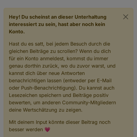
read
: 
true
,
            write: 
false
});
Hey! Du scheinst an dieser Unterhaltung
        createState(ppBaseObjPath + 
'.d'
 + Stri
interessiert zu sein, hast aber noch kein
            name: 
'maximale gefühlte Temperatur
type
: 
"number"
,
Konto.
            role: 
'value'
,
            unit: 
'°C'
,
Hast du es satt, bei jedem Besuch durch die
read
: 
true
,
gleichen Beiträge zu scrollen? Wenn du dich
            write: 
false
});
für ein Konto anmeldest, kommst du immer
        createState(ppBaseObjPath + 
'.d'
 + Stri
genau dorthin zurück, wo du zuvor warst, und
            name: 
'minimale Temperatur'
,
kannst dich über neue Antworten
type
: 
"number"
,
benachrichtigen lassen (entweder per E-Mail
            role: 
'value'
,
oder Push-Benachrichtigung). Du kannst auch
            unit: 
'°C'
,
read
: 
true
,
Lesezeichen speichern und Beiträge positiv
            write: 
false
});
bewerten, um anderen Community-Mitgliedern
        createState(ppBaseObjPath + 
'.d'
 + Stri
deine Wertschätzung zu zeigen.
            name: 
'minimale gefühlte Temperatur
type
: 
"number"
,
Mit deinem Input könnte dieser Beitrag noch
            role: 
'value'
,
besser werden 💗
            unit: 
'°C'
,