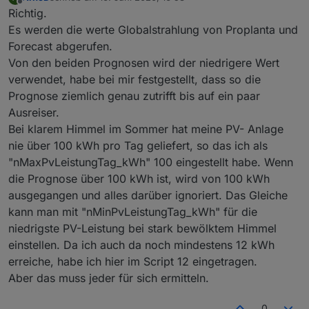
zuletzt editiert von
            }
Offline
Richtig.
return
""
; //(
$1
 ? 
$1
 + 
""
 : 
$0
)
Es werden die werte Globalstrahlung von Proplanta und
        }
Forecast abgerufen.
    );
Von den beiden Prognosen wird der niedrigere Wert
    data = data.replace(/(&nbsp;|<([^>]+)>)/ig,
verwendet, habe bei mir festgestellt, dass so die
    data = data.replace(/&
#48;/g, '0').replace(
return
 data.replace(/&
#([^;]+);/g, '');
Prognose ziemlich genau zutrifft bis auf ein paar
Ausreiser.
}
Bei klarem Himmel im Sommer hat meine PV- Anlage
nie über 100 kWh pro Tag geliefert, so das ich als
function
 stripTables(data:string):string {
"nMaxPvLeistungTag_kWh" 100 eingestellt habe. Wenn
return
 data.replace(/<\/tr>/ig, 
"\n"
).repla
die Prognose über 100 kWh ist, wird von 100 kWh
}
ausgegangen und alles darüber ignoriert. Das Gleiche
function
 getValue(body:string, start:string, en
kann man mit "nMinPvLeistungTag_kWh" für die
let
 startp:number =body.indexOf(start) + st
niedrigste PV-Leistung bei stark bewölktem Himmel
if
 (startp >= 0) {
einstellen. Da ich auch da noch mindestens 12 kWh
let
 stopp:number =body.indexOf(end,star
erreiche, habe ich hier im Script 12 eingetragen.
if
 (stopp >=0) {
Aber das muss jeder für sich ermitteln.
return
 body.substring(startp,stopp)
        }
0