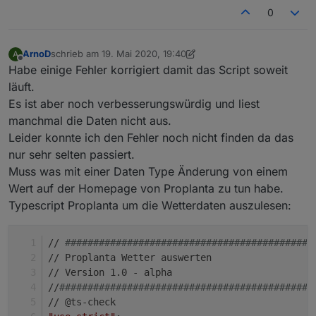
0
ArnoD
schrieb am
19. Mai 2020, 19:40
A
zuletzt editiert von ArnoD
Offline
Habe einige Fehler korrigiert damit das Script soweit
läuft.
Es ist aber noch verbesserungswürdig und liest
manchmal die Daten nicht aus.
Leider konnte ich den Fehler noch nicht finden da das
nur sehr selten passiert.
Muss was mit einer Daten Type Änderung von einem
Wert auf der Homepage von Proplanta zu tun habe.
Typescript Proplanta um die Wetterdaten auszulesen:
// 
############################################
// Proplanta Wetter auswerten
// Version 1.0 - alpha
//
#############################################
// @ts-check