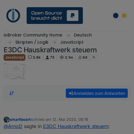
Weiter zum Inhalt
ioBroker Community Home
Deutsch
Skripten / Logik
JavaScript
E3DC Hauskraftwerk steuern
JavaScript
3.6k
73
2.1m
64
Anmelden zum Antworten
smartboart
schrieb am
12. Mai 2020, 08:18
zuletzt editiert von
Offline
@
ArnoD
sagte in
E3DC Hauskraftwerk steuern
: