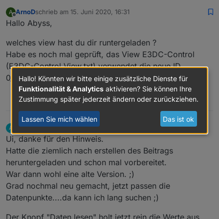
const intensity = {
ArnoD
schrieb am
15. Juni 2020, 16:31
A
"keine"
 : 0,
zuletzt editiert von
Offline
Hallo Abyss,
"nein"
 : 0,
"gering"
 : 1,
welches view hast du dir runtergeladen ?
"leicht"
 : 1,
Habe es noch mal geprüft, das View E3DC-Control
"ja"
 : 1,
(E3DC-Control View.txt) verwendet die neue ID
"mäßig"
 : 2,
"m&auml;&szlig;ig"
 : 2,
0_userdata.0.E3DC-Control.
Hallo! Könnten wir bitte einige zusätzliche Dienste für
"stark"
 : 3,
Funktionalität & Analytics
aktivieren? Sie können Ihre
}
0
Zustimmung später jederzeit ändern oder zurückziehen.
const timeObjs = [{
Lassen Sie mich wählen
Das ist ok
id
: 
'00Uhr'
,
Abyss
schrieb am
15. Juni 2020, 18:10
A
zuletzt editiert von
Offline
    name:
'0 Uhr'
,
Ui, danke für den Hinweis.
    search:
'0|'
,
Hatte die ziemlich nach erstellen des Beitrags
},{
heruntergeladen und schon mal vorbereitet.
id
: 
'03Uhr'
,
War dann wohl eine alte Version. ;)
    name:
'3 Uhr'
,
Grad nochmal neu gemacht, jetzt passen die
    search:
'3|'
,
Datenpunkte....da kann ich lang suchen ;)
},{
id
: 
'06Uhr'
,
Der Knopf "Daten lesen" holt jetzt rein die Werte aus