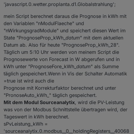
        role: 
'value'
,
'javascript.0.wetter.proplanta.d1.Globalstrahlung';
        unit: 
'km'
,
read
: 
true
,
mein Script berechnet daraus die Prognose in kWh mit
        write: 
false
});
den Variablen "nModulFlaeche" und
    createState(ppBaseObjPath + 
'.aktuell.Wolke
"nWirkungsgradModule" und speichert diesen Wert im
        name: 
'Höhe der Wolkenuntergrenze'
,
State "PrognoseProp_kWh_
datum
" mit dem aktuellen
type
: 
"number"
,
Datum ab. Also für heute "PrognoseProp_kWh_28".
        role: 
'value'
,
Täglich um 5:10 Uhr werden von meinem Script die
        unit: 
'm'
,
Prognosewerte von Forecast in W abgerufen und in
read
: 
true
,
        write: 
false
});
kWh unter "PrognoseFore_kWh_
datum
" als Summe
    createState(ppBaseObjPath + 
'.aktuell.Windr
täglich gespeichert.Wenn in Vis der Schalter Automatik
        name: 
'Windrichtung'
,
=true ist wird auch die
type
: 
"string"
,
Prognose mit Korrekturfaktor berechnet und unter
        role: 
'text'
,
"PronoseAuto_kWh_" täglich gespeichert.
read
: 
true
,
Mit dem Modul Sourceanalytix
, wird die PV-Leistung
        write: 
false
});
was von der Modbus Schnittstelle übertragen wird, der
    createState(ppBaseObjPath + 
'.aktuell.Windr
        name: 
'Windrichtung Image'
,
Tageswert in kWh berechnet.
type
: 
"string"
,
sPvLeistung_kWh =
        role: 
'text.url'
,
'sourceanalytix.0.modbus__0__holdingRegisters__40068