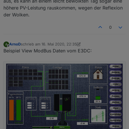
aus, es kann an einem leicht bewölkten Tag sogar eine
höhere PV-Leistung rauskommen, wegen der Reflexion
der Wolken.
0
ArnoD
schrieb am
16. Mai 2020, 22:35
A
zuletzt editiert von ArnoD
10. Apr. 2020, 19:24
Offline
Beispiel View ModBus Daten vom E3DC: