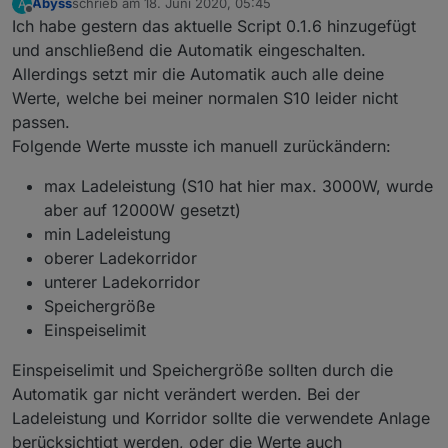
Abyss
schrieb am
18. Juni 2020, 05:45
A
zuletzt editiert von
function
 mySetState(
id
:string, value:string, 
ty
Offline
Ich habe gestern das aktuelle Script 0.1.6 hinzugefügt
    try {
und anschließend die Automatik eingeschalten.
if
 (
type
 === 
'number'
) {
Allerdings setzt mir die Automatik auch alle deine
let
 xValue:any = value.replace(/[^0-9$.
Werte, welche bei meiner normalen S10 leider nicht
        //logInfo(ppBaseObjPath + 
'.'
 + 
id
,
type
passen.
if
 (isNaN(xValue)) {
            xValue = 0;
Folgende Werte musste ich manuell zurückändern:
        }
        setState(ppBaseObjPath + 
'.'
 + 
id
,Numbe
max Ladeleistung (S10 hat hier max. 3000W, wurde
    } 
else
if
 (
type
 === 
'image'
) {
aber auf 12000W gesetzt)
let
 data = value.split(
'##'
);
min Ladeleistung
        //logInfo(ppBaseObjPath + 
'.'
 + 
id
,
type
oberer Ladekorridor
        setState(ppBaseObjPath + 
'.'
 + 
id
+
'Imag
unterer Ladekorridor
        setState(ppBaseObjPath + 
'.'
 + 
id
, data
Speichergröße
    } 
else
if
 (
type
 === 
'textBool'
) {
Einspeiselimit
let
 b = (value.trim() == 
'ja'
);
            //logInfo(ppBaseObjPath + 
'.'
 + 
id
,
Einspeiselimit und Speichergröße sollten durch die
            setState(ppBaseObjPath + 
'.'
 + 
id
, 
Automatik gar nicht verändert werden. Bei der
    } 
else
if
 (
type
 === 
'textList'
) {
        //logInfo(ppBaseObjPath + 
'.'
 + 
id
,
type
Ladeleistung und Korridor sollte die verwendete Anlage
        setState(ppBaseObjPath + 
'.'
 + 
id
, inte
berücksichtigt werden, oder die Werte auch