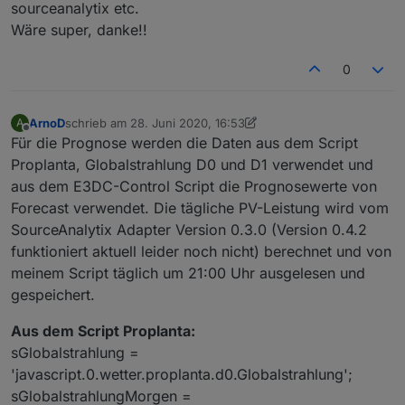
sourceanalytix etc.
type
: 
"string"
,
geringeren Wert eingeben, um mit einer höheren
Wäre super, danke!!
        role: 
'text.url'
,
Ladeleistung beim Regelbegin zu starten und somit eine
gleichmäßige Ladekurve zu erreichen.
read
: 
true
,
0
        write: 
false
});
    createState(ppBaseObjPath + 
'.aktuell.relat
        name: 
'relative Feuchte'
,
ArnoD
schrieb am
28. Juni 2020, 16:53
A
type
: 
"number"
,
zuletzt editiert von ArnoD
Offline
Für die Prognose werden die Daten aus dem Script
        role: 
'value'
,
Proplanta, Globalstrahlung D0 und D1 verwendet und
        unit: 
'%'
,
read
: 
true
,
aus dem E3DC-Control Script die Prognosewerte von
        write: 
false
});
Forecast verwendet. Die tägliche PV-Leistung wird vom
    createState(ppBaseObjPath + 
'.aktuell.Taupu
SourceAnalytix Adapter Version 0.3.0 (Version 0.4.2
        name: 
'Taupunkt'
,
funktioniert aktuell leider noch nicht) berechnet und von
type
: 
"number"
,
meinem Script täglich um 21:00 Uhr ausgelesen und
        role: 
'value'
,
gespeichert.
        unit: 
'°C'
,
read
: 
true
,
Aus dem Script Proplanta:
        write: 
false
});
sGlobalstrahlung =
    createState(ppBaseObjPath + 
'.aktuell.Sicht
'javascript.0.wetter.proplanta.d0.Globalstrahlung';
        name: 
'Sichtweite'
,
type
: 
"number"
,
sGlobalstrahlungMorgen =