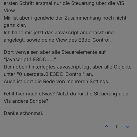
ersten Schritt erstmal nur die Steuerung über die VIS-
***********************************************
View.
//import request = require(
"request"
);
Mir ist aber irgendwie der Zusammenhang noch nicht
type
 stateValueType = 
"number"
 | 
"text"
 | 
"imag
ganz klar.
Ich habe mir jetzt das Javascript angepasst und
interface iRequestOptions {
angelegt, sowie deine View des E3dc-Control.
		url: string;
		headers: any;
Dort verweisen aber alle Steuerelemente auf
}
"javascript.1.E3DC....."
/**********************************************
Dein oben hinterlegtes Javascript legt aber alle Objekte
* Lokale Definitionen
unter "0_userdata.0.E3DC-Control" an.
***********************************************
Auch ist dort die Rede von mehreren Settings.
let
 baseUrls = {
"de"
 : 
"https://www.proplanta.de/Wetter
Fehlt hier noch etwas? Nutzt du für die Steuerung über
"at"
 : 
"https://www.proplanta.de/Wetter
Vis andere Scripte?
"ch"
 : 
"https://www.proplanta.de/Wetter
"fr"
 : 
"https://www.proplanta.de/Wetter
Danke schonmal.
"it"
 : 
"https://www.proplanta.de/Wetter
    };
0