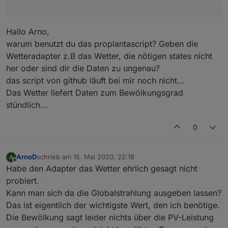
Hallo Arno,
warum benutzt du das proplantascript? Geben die
Wetteradapter z.B das Wetter, die nötigen states nicht
her oder sind dir die Daten zu ungenau?
das script von github läuft bei mir noch nicht...
Das Wetter liefert Daten zum Bewölkungsgrad
stündlich...
0
ArnoD
schrieb am
15. Mai 2020, 22:18
A
zuletzt editiert von
Offline
Habe den Adapter das Wetter ehrlich gesagt nicht
probiert.
Kann man sich da die Globalstrahlung ausgeben lassen?
Das ist eigentlich der wichtigste Wert, den ich benötige.
Die Bewölkung sagt leider nichts über die PV-Leistung