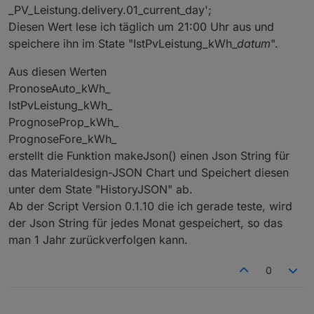
read
: 
true
,
_PV_Leistung.delivery.01_current_day';
        write: 
false
});
Diesen Wert lese ich täglich um 21:00 Uhr aus und
    createState(ppBaseObjPath + 
'.aktuell.Windg
speichere ihn im State "IstPvLeistung_kWh_
datum
".
        name: 
'Windgeschwindigkeit'
,
type
: 
"number"
,
Aus diesen Werten
        role: 
'value'
,
PronoseAuto_kWh_
        unit: 
'km/h'
,
read
: 
true
,
IstPvLeistung_kWh_
        write: 
false
});
PrognoseProp_kWh_
PrognoseFore_kWh_
for
(
let
 i=0;i<4;i++) {
erstellt die Funktion makeJson() einen Json String für
        createState(ppBaseObjPath + 
'.d'
 + Stri
das Materialdesign-JSON Chart und Speichert diesen
            name: 
'Datum'
,
unter dem State "HistoryJSON" ab.
type
: 
"string"
,
Ab der Script Version 0.1.10 die ich gerade teste, wird
            role: 
'text'
,
read
: 
true
,
der Json String für jedes Monat gespeichert, so das
            write: 
false
});
man 1 Jahr zurückverfolgen kann.
        createState(ppBaseObjPath + 
'.d'
 + Stri
            name: 
'maximale Temperatur'
,
0
type
: 
"number"
,
            role: 
'value'
,
            unit: 
'°C'
,