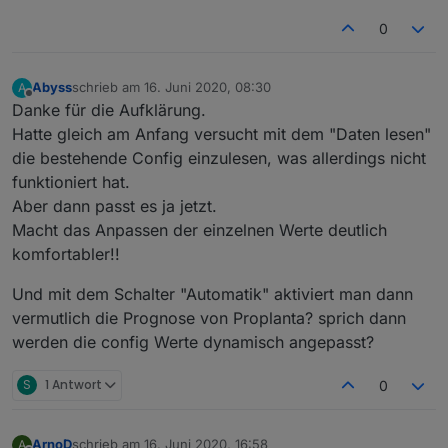
}];
0
/**********************************************
* generische Funktionen
Abyss
schrieb am
16. Juni 2020, 08:30
A
zuletzt editiert von
***********************************************
Offline
Danke für die Aufklärung.
Hatte gleich am Anfang versucht mit dem "Daten lesen"
function
 stripTagSpecial(data:string):string {
die bestehende Config einzulesen, was allerdings nicht
    //entfernt allt tags, bei img tags, lässt e
funktioniert hat.
    data = data.replace(/(<script(.|\n|\r)+?(?=
Aber dann passt es ja jetzt.
    //data = data.replace( /((\.gif|\.png|\.jpg
    data = data.replace( /<img([^>]+)>/ig,
Macht das Anpassen der einzelnen Werte deutlich
function
 (
$0
, 
$1
) {
komfortabler!!
            //logInfo(
$0
,
$1
);
if
 (
$0
.indexOf(
'symbole/'
) >0) {
Und mit dem Schalter "Automatik" aktiviert man dann
let
 src = 
$0
.indexOf(
'src='
);
vermutlich die Prognose von Proplanta? sprich dann
let
 alt = 
$0
.indexOf(
'alt='
);
werden die config Werte dynamisch angepasst?
if
 ((alt > -1) && (src > -1)) {
let
 srcs = 
$0
.substring(src
S
1 Antwort
0
                    let altss = 
$0
.substring(al
                    return srcs + '
##' + altss;
                }
ArnoD
schrieb am
16. Juni 2020, 16:58
A