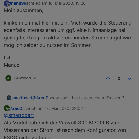
manu96
schrieb am
18. Mai 2020, 19:28
M
zuletzt editiert von
View E3DC-Control: Stand 04.10.2020
Offline
Moin zusammen,
klinke mich mal hier mit ein. Mich würde die Steuerung
ebenfalls interessieren um ggf. eine Klimaanlage bei
genug Leistung zu aktivieren um den Strom so gut wie
möglich selber zu nutzen im Sommer.
LG,
Manuel
A
1 Antwort
0
view-e3dc-control.txt
View Modbus: Stand 25.06.2020
Mit dem neuen Update der Modbus Schnittstelle ist es
@
ArnoD
wow cool...hast du an einem Tracker 2
smartboart
möglich die Leistung der drei Phasen auszulesen.
Strings x 13 Panels? Ist dann nicht der Strom zu
ArnoD
schrieb am
18. Mai 2020, 22:02
A
hoch für die S10E Pro? Was hastn für panels?
Die Globalstrahlung leider nicht...
zuletzt editiert von
Offline
@
smartboart
Frage weil ich das auch erst so machen wollte um
mir den 2 Tracker offen zu halten.
Als Modul habe ich die Vitovolt 300 M300PB von
Der E3DC konfigurator meckert dann aber bei
Viessmann der Strom ist nach dem Konfigurator von
meinen panels...
E3DC nicht zu hoch.