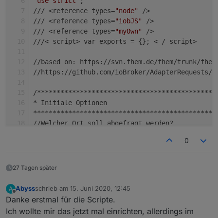
"use strict"
;
/// <reference types=
"node"
 />
/// <reference types=
"iobJS"
 />
/// <reference types=
"myOwn"
 />
///< script> var exports = {}; < / script>
//based on: https://svn.fhem.de/fhem/trunk/fhem
//https://github.com/ioBroker/AdapterRequests/i
/**********************************************
* Initiale Optionen
***********************************************
//Welcher Ort soll abgefragt werden?
let
 country: string = 
"de"
; //at, ch, fr, it
0
let
 ort: string = 
"xxxxxxxxxxxxxxxx"
;
let
 plz: string = 
"xxxxx"
; //eventuell kann hie
27 Tagen später
//Wo sollen die Daten abgelegt werden?
let
 ppBaseObjPath: string = 
'javascript.'
 + ins
Abyss
schrieb am
15. Juni 2020, 12:45
A
zuletzt editiert von
Offline
Danke erstmal für die Scripte.
/**********************************************
Ich wollte mir das jetzt mal einrichten, allerdings im
* TypeScript Definitionen