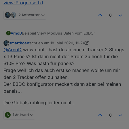
view-Prognose.txt
2 Antworten
0
Beispiel View ModBus Daten vom E3DC:
ArnoD
A
smartboart
schrieb am
18. Mai 2020, 19:24
zuletzt editiert von smartboart
Offline
@
ArnoD
wow cool...hast du an einem Tracker 2 Strings
x 13 Panels? Ist dann nicht der Strom zu hoch für die
S10E Pro? Was hastn für panels?
Frage weil ich das auch erst so machen wollte um mir
den 2 Tracker offen zu halten.
Der E3DC konfigurator meckert dann aber bei meinen
panels...
Die Globalstrahlung leider nicht...
Modbus.txt
A
1 Antwort
0
Das Hintergrund Bild muss natürlich jeder auf seine PV-
Anlage anpassen.