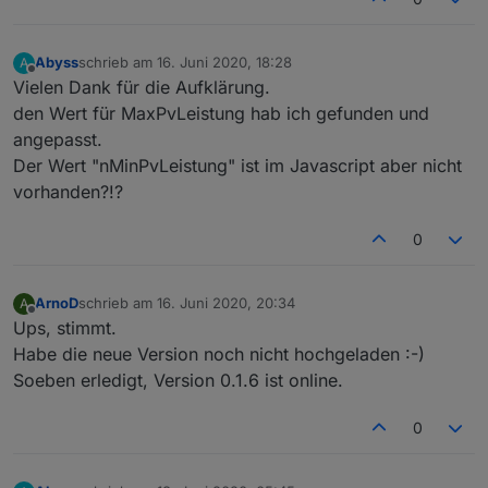
return
 body.slice(startp);   
    }
return
''
;
Abyss
schrieb am
16. Juni 2020, 18:28
A
}
zuletzt editiert von
Offline
Vielen Dank für die Aufklärung.
den Wert für MaxPvLeistung hab ich gefunden und
function
 getPart(data:{body:string, text:string
angepasst.
let
 searchp:number = data.body.indexOf(sear
if
 (searchp >= 0) {
Der Wert "nMinPvLeistung" ist im Javascript aber nicht
        data.text = data.body.substring(0,searc
vorhanden?!?
        data.body = data.body.slice(searchp + s
    }
0
}
function
 addLine(data:{body:string, text:string
ArnoD
schrieb am
16. Juni 2020, 20:34
A
zuletzt editiert von
Offline
let
 mvs = getValue(data.text, start, end).
s
Ups, stimmt.
Habe die neue Version noch nicht hochgeladen :-)
for
(
let
 i=0;i<4;i++) {
Soeben erledigt, Version 0.1.6 ist online.
        mySetState(
'd'
 + String(i) + 
'.'
 + 
id
, 
    }
0
return
 mvs;
}