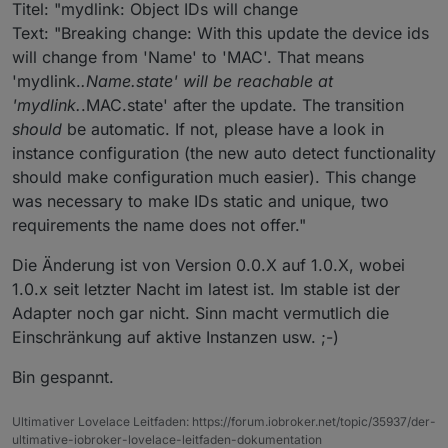
Titel: "mydlink: Object IDs will change
Text: "Breaking change: With this update the device ids
will change from 'Name' to 'MAC'. That means
'mydlink.
.Name.state' will be reachable at
'mydlink.
.MAC.state' after the update. The transition
should
be automatic. If not, please have a look in
instance configuration (the new auto detect functionality
should make configuration much easier). This change
was necessary to make IDs static and unique, two
requirements the name does not offer."
Die Änderung ist von Version 0.0.X auf 1.0.X, wobei
1.0.x seit letzter Nacht im latest ist. Im stable ist der
Adapter noch gar nicht. Sinn macht vermutlich die
Einschränkung auf aktive Instanzen usw. ;-)
Bin gespannt.
Ultimativer Lovelace Leitfaden: https://forum.iobroker.net/topic/35937/der-
ultimative-iobroker-lovelace-leitfaden-dokumentation