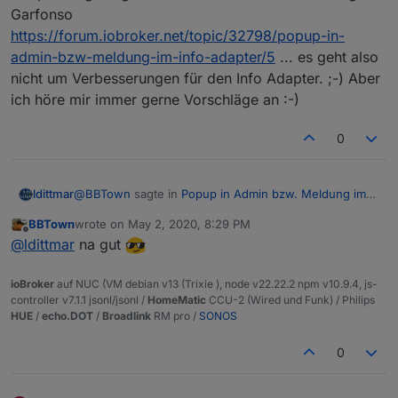
Garfonso
https://forum.iobroker.net/topic/32798/popup-in-
admin-bzw-meldung-im-info-adapter/5
... es geht also
nicht um Verbesserungen für den Info Adapter. ;-) Aber
ich höre mir immer gerne Vorschläge an :-)
0
@
BBTown
sagte in
Popup in Admin bzw. Meldung im
ldittmar
Info Adapter
:
BBTown
wrote on
May 2, 2020, 8:29 PM
last edited by
Offline
@
ldittmar
sagte in
Popup in Admin bzw. Meldung
@
ldittmar
na gut
im Info Adapter
:
Ich habe diesen Thread erstellt, damit Entwickler hier
ioBroker
auf NUC (VM debian v13 (Trixie ), node v22.22.2 npm v10.9.4, js-
über Probleme zu eigene Adapter schreiben können,
controller v7.1.1 jsonl/jsonl /
HomeMatic
CCU-2 (Wired und Funk) / Philips
Ein Issue anlegen, damit die Ideen nicht
die dann als Meldung für den User, durch den Info
HUE
/
echo.DOT
/
Broadlink
RM pro /
SONOS
verloren gehen ist das Beste:
Adapter angezeigt werden soll. So wie die Meldung
https://github.com/iobroker-community-
von Garfonso
0
adapters/ioBroker.info/issues
https://forum.iobroker.net/topic/32798/popup-in-
admin-bzw-meldung-im-info-adapter/5
... es geht also
nicht um Verbesserungen für den Info Adapter. ;-)