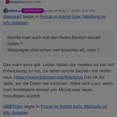
schöne Idee.
skokarl
S
ldittmar
wrote on
May 2, 2020, 4:47 PM
DEVELOPER
Könnte man auch mal den News Bereich aktuell halten
last edited by
Offline
@
skokarl
sagte in
Popup in Admin bzw. Meldung im
?
Meldungen sind schon nen bisschen alt, oder ?
Info Adapter
:
Könnte man auch mal den News Bereich aktuell
halten ?
Meldungen sind schon nen bisschen alt, oder ?
Das wäre ganz gut. Leider haben die meisten so viel mit
Entwicklung zu tun, da fallen solche Sachen mal hinten
raus.
https://www.iobroker.net/#de/blog
Das ist die
Seite, wo die Daten her kommen. Wäre echt cool, wenn
man mindestens einmal pro Monat was neues
hinzufügen würdet.
@
BBTown
sagte in
Popup in Admin bzw. Meldung im
Info Adapter
: