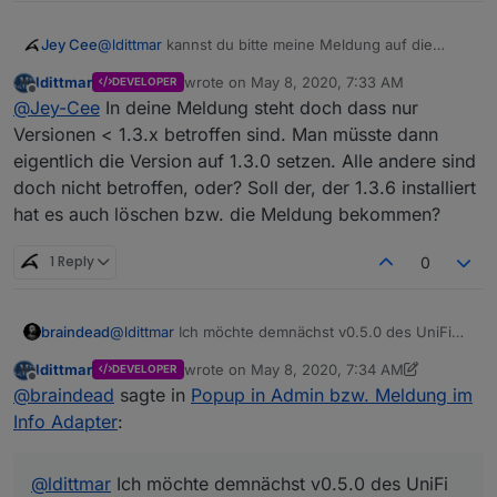
Jey Cee
@
ldittmar
kannst du bitte meine Meldung auf die
version 1.3.7 erhöhen und gleich Veröffentlichen.
ldittmar
wrote on
May 8, 2020, 7:33 AM
DEVELOPER
last edited by
Offline
@
Jey-Cee
In deine Meldung steht doch dass nur
Versionen < 1.3.x betroffen sind. Man müsste dann
eigentlich die Version auf 1.3.0 setzen. Alle andere sind
doch nicht betroffen, oder? Soll der, der 1.3.6 installiert
hat es auch löschen bzw. die Meldung bekommen?
1 Reply
0
@
ldittmar
Ich möchte demnächst v0.5.0 des UniFi
braindead
Adapters im latest veröffentlichen. Wird die Meldung
ldittmar
wrote on
May 8, 2020, 7:34 AM
DEVELOPER
erst angezeigt, wenn die Version im latest ist oder
Adaptername: unifi Version <0.5.0 bzw. bei Update
last edited by ldittmar
May 8, 2020, 9:51 AM
Offline
@
braindead
sagte in
Popup in Admin bzw. Meldung im
schon vorher?
auf 0.5.0
Titel: "UniFi: Important delete adapter before
Info Adapter
:
update"
Text: "Starting with v0.5.0 the object structure
changes. Besides that less information will be pulled
@
ldittmar
Ich möchte demnächst v0.5.0 des UniFi