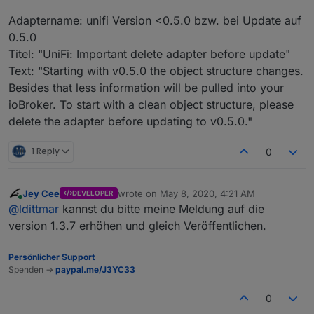
Adaptername: unifi Version <0.5.0 bzw. bei Update auf
0.5.0
Titel: "UniFi: Important delete adapter before update"
Text: "Starting with v0.5.0 the object structure changes.
Besides that less information will be pulled into your
ioBroker. To start with a clean object structure, please
delete the adapter before updating to v0.5.0."
1 Reply
0
Jey Cee
wrote on
May 8, 2020, 4:21 AM
DEVELOPER
last edited by
Online
@
ldittmar
kannst du bitte meine Meldung auf die
version 1.3.7 erhöhen und gleich Veröffentlichen.
Persönlicher Support
Spenden ->
paypal.me/J3YC33
0