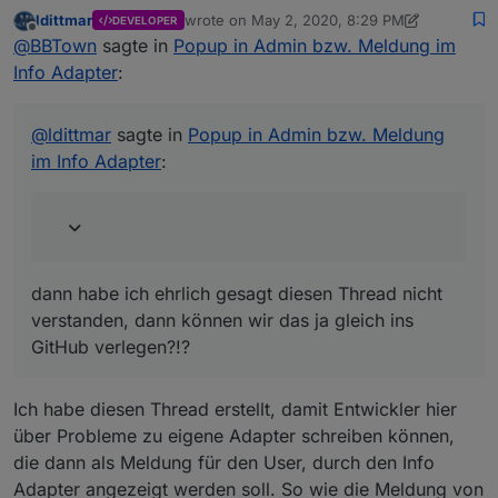
Info Adapter
:
ldittmar
wrote on
May 2, 2020, 8:29 PM
DEVELOPER
last edited by ldittmar
May 2, 2020, 10:30 PM
Offline
Ein Issue anlegen, damit die Ideen nicht verloren
@
BBTown
sagte in
Popup in Admin bzw. Meldung im
gehen ist das Beste:
@
BBTown
sagte in
Popup in Admin bzw. Meldung im
Info Adapter
:
dann habe ich ehrlich gesagt diesen Thread nicht
https://github.com/iobroker-community-
Info Adapter
:
verstanden, dann können wir das ja gleich ins GitHub
adapters/ioBroker.info/issues
verlegen?!?
@
ldittmar
@
ldittmar
sagte in
Popup in Admin bzw. Meldung
weil ich den Fall gerade hatte
im Info Adapter
:
Ein Issue anlegen, damit die Ideen nicht verloren
gehen ist das Beste:
https://github.com/iobroker-
bei der Übersicht "Aktualisierungen" einen
community-adapters/ioBroker.info/issues
Button "Alle aktualisieren" aus dem Admin
Adapter hier ebenfalls anbieten
ggf. "Log Herunterladen" im Info-Tab
ebenfalls mit anbieten (wobei man eigentlich
dann habe ich ehrlich gesagt diesen Thread nicht
erst ins Log selbst schaut und dort den
Button auch angeboten bekommt)
verstanden, dann können wir das ja gleich ins
GitHub verlegen?!?
Ich habe diesen Thread erstellt, damit Entwickler hier
über Probleme zu eigene Adapter schreiben können,
die dann als Meldung für den User, durch den Info
Adapter angezeigt werden soll. So wie die Meldung von