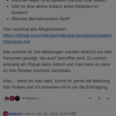
Welchen Repo ist eingestellt (default oder latest)?
Gibt es eine aktive Instanz eines Adapters im
System?
Welches Betriebssystem läuft?
Hier nochmal alle Möglichkeiten:
https://github.com/ioBroker/ioBroker.docs/blob/master/
info/news.md
Das schöne ist: Die Meldungen werden wirklich nur den
Personen gezeigt, die auch betroffen sind. Es kommt
einmalig ein Popup beim Admin und man kann es dann
im Info Fenster nochmal nachlesen.
Also... wenn ihr was habt, könnt ihr gerne die Meldung
hier Posten und ich kümmere mich um die Eintragung.
S
4 Replies
3
skokarl
wrote on
Apr 30, 2020, 3:40 PM
S
last edited by skokarl
Apr 30, 2020, 5:40 PM