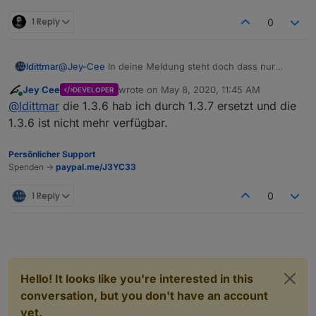
1 Reply
0
ldittmar
@
Jey-Cee
In deine Meldung steht doch dass nur
Versionen < 1.3.x betroffen sind. Man müsste dann
Jey Cee
wrote on
May 8, 2020, 11:45 AM
DEVELOPER
eigentlich die Version auf 1.3.0 setzen. Alle andere
last edited by
Online
@
ldittmar
die 1.3.6 hab ich durch 1.3.7 ersetzt und die
sind doch nicht betroffen, oder? Soll der, der 1.3.6
installiert hat es auch löschen bzw. die Meldung
1.3.6 ist nicht mehr verfügbar.
bekommen?
Persönlicher Support
Spenden ->
paypal.me/J3YC33
1 Reply
0
Hello! It looks like you're interested in this
conversation, but you don't have an account
yet.