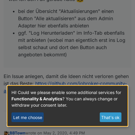
bei der Übersicht "Aktualisierungen" einen
Button "Alle aktualisieren" aus dem Admin
Adapter hier ebenfalls anbieten
ggf. "Log Herunterladen" im Info-Tab ebenfalls
mit anbieten (wobei man eigentlich erst ins Log
selbst schaut und dort den Button auch
angeboten bekommt)
Ein Issue anlegen, damit die Ideen nicht verloren gehen
ist das Beste:
https://github.com/iobroker-community-
adapters/ioBroker.info/issues
Hi! Could we please enable some additional services for
Functionality & Analytics
? You can always change or
0
withdraw your consent later.
Let me choose
That's ok
@
skokarl
sagte in
Popup in Admin bzw. Meldung im
ldittmar
Info Adapter
:
BBTown
wrote on
May 2, 2020, 4:49 PM