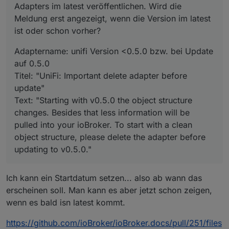
into your ioBroker. To start with a clean object
Adapters im latest veröffentlichen. Wird die
structure, please delete the adapter before updating
Meldung erst angezeigt, wenn die Version im latest
to v0.5.0."
ist oder schon vorher?
Adaptername: unifi Version <0.5.0 bzw. bei Update
auf 0.5.0
Titel: "UniFi: Important delete adapter before
update"
Text: "Starting with v0.5.0 the object structure
changes. Besides that less information will be
pulled into your ioBroker. To start with a clean
object structure, please delete the adapter before
updating to v0.5.0."
Ich kann ein Startdatum setzen... also ab wann das
erscheinen soll. Man kann es aber jetzt schon zeigen,
wenn es bald isn latest kommt.
https://github.com/ioBroker/ioBroker.docs/pull/251/files