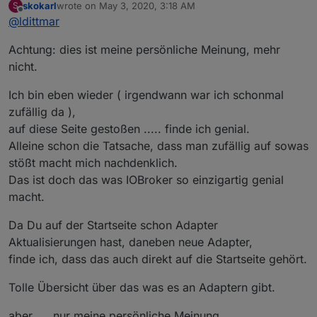
dann habe ich ehrlich gesagt diesen Thread nicht
skokarl
wrote on
May 3, 2020, 3:18 AM
S
Aber ich höre mir immer gerne Vorschläge an :-)
last edited by
verstanden, dann können wir das ja gleich ins
Offline
@
ldittmar
GitHub verlegen?!?
Achtung: dies ist meine persönliche Meinung, mehr
nicht.
Ich bin eben wieder ( irgendwann war ich schonmal
zufällig da ),
auf diese Seite gestoßen ..... finde ich genial.
Alleine schon die Tatsache, dass man zufällig auf sowas
stößt macht mich nachdenklich.
Das ist doch das was IOBroker so einzigartig genial
macht.
Da Du auf der Startseite schon Adapter
Aktualisierungen hast, daneben neue Adapter,
finde ich, dass das auch direkt auf die Startseite gehört.
Tolle Übersicht über das was es an Adaptern gibt.
aber, ... nur meine persönliche Meinung.