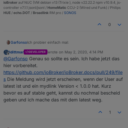
ioBroker
auf NUC (VM debian v13 (Trixie ), node v22.22.2 npm v10.9.4, js-
controller v7.1.1 jsonl/jsonl /
HomeMatic
CCU-2 (Wired und Funk) / Philips
HUE
/
echo.DOT
/
Broadlink
RM pro /
SONOS
0
Ich probier einfach mal:
Garfonso
ldittmar
wrote on
May 2, 2020, 4:14 PM
DEVELOPER
Adaptername: mydlink Version <1.0.0 bzw. nach/bei
last edited by
Offline
@
Garfonso
Genau so sollte es sein. Ich habe jetzt das
Update auf 1.x (geht das?)
Titel: "mydlink: Object IDs will change
Die Änderung ist von Version 0.0.X auf 1.0.X, wobei
hier vorbereitet.
Text: "Breaking change: With this update the device
1.0.x seit letzter Nacht im latest ist. Im stable ist der
https://github.com/ioBroker/ioBroker.docs/pull/249/file
ids will change from 'Name' to 'MAC'. That means
Adapter noch gar nicht. Sinn macht vermutlich die
Bin gespannt.
s
Die Meldung wird jetzt erscheinen, wenn der User auf
'mydlink.
.Name.state' will be reachable at
Einschränkung auf aktive Instanzen usw. ;-)
latest ist und ein mydlink Version < 1.0.0 hat. Kurz
'mydlink.
.MAC.state' after the update. The transition
should
be automatic. If not, please have a look in
bevor es auf stable geht, kannst du nochmal bescheid
instance configuration (the new auto detect
geben und ich mache das mit dem latest weg.
functionality should make configuration much
easier). This change was necessary to make IDs
1
static and unique, two requirements the name does
not offer."