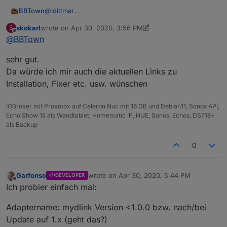
BBTown
@
ldittmar
wie wäre es mit dem "Anpinnen" von wichtigen oder
skokarl
wrote on
Apr 30, 2020, 3:56 PM
S
immer wieder benötigten Themen/Threads im
last edited by skokarl
May 2, 2020, 6:16 PM
Offline
@
BBTown
Kopfbereich, ähnlich hier im Forum auf der Startseite
sehr gut.
Da würde ich mir auch die aktuellen Links zu
Installation, Fixer etc. usw. wünschen
IOBroker mit Proxmox auf Celeron Nuc mit 16 GB und Debian11, Sonos API,
Echo Show 15 als Wandtablet, Homematic IP, HUE, Sonos, Echos, DS718+
als Backup
0
Garfonso
wrote on
Apr 30, 2020, 5:44 PM
DEVELOPER
last edited by
Offline
Ich probier einfach mal:
Adaptername: mydlink Version <1.0.0 bzw. nach/bei
Update auf 1.x (geht das?)