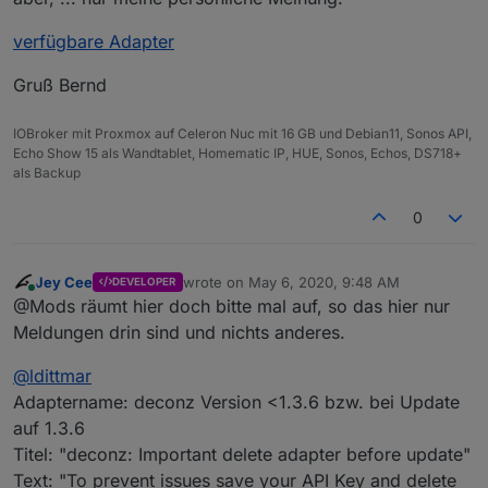
verfügbare Adapter
Gruß Bernd
IOBroker mit Proxmox auf Celeron Nuc mit 16 GB und Debian11, Sonos API,
Echo Show 15 als Wandtablet, Homematic IP, HUE, Sonos, Echos, DS718+
als Backup
0
Jey Cee
wrote on
May 6, 2020, 9:48 AM
DEVELOPER
last edited by
Online
@Mods räumt hier doch bitte mal auf, so das hier nur
Meldungen drin sind und nichts anderes.
@
ldittmar
Adaptername: deconz Version <1.3.6 bzw. bei Update
auf 1.3.6
Titel: "deconz: Important delete adapter before update"
Text: "To prevent issues save your API Key and delete