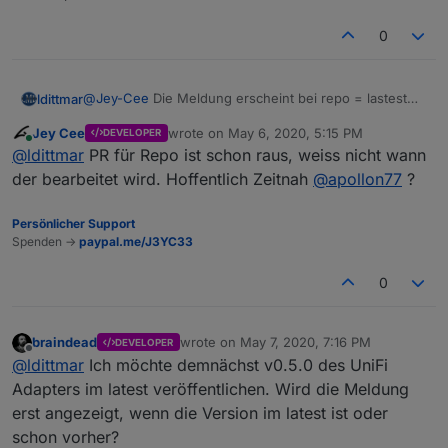
0
@
Jey-Cee
Die Meldung erscheint bei repo = lastest
ldittmar
und adapter < 1.3.6
Jey Cee
wrote on
May 6, 2020, 5:15 PM
DEVELOPER
https://github.com/ioBroker/ioBroker.docs/pull/250/file
last edited by
Online
@
ldittmar
PR für Repo ist schon raus, weiss nicht wann
s
Bitte nochmal bescheid geben, bevor es ins stable
der bearbeitet wird. Hoffentlich Zeitnah
@
apollon77
?
kommt, dann schalte ich es auch dafür frei.
Persönlicher Support
Spenden ->
paypal.me/J3YC33
0
braindead
wrote on
May 7, 2020, 7:16 PM
DEVELOPER
last edited by
Offline
@
ldittmar
Ich möchte demnächst v0.5.0 des UniFi
Adapters im latest veröffentlichen. Wird die Meldung
erst angezeigt, wenn die Version im latest ist oder
schon vorher?