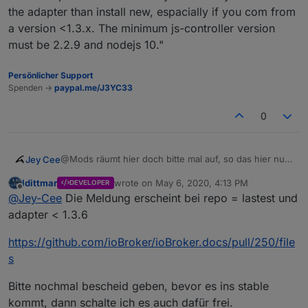
the adapter than install new, espacially if you com from
a version <1.3.x. The minimum js-controller version
must be 2.2.9 and nodejs 10."
Persönlicher Support
Spenden ->
paypal.me/J3YC33
0
@Mods räumt hier doch bitte mal auf, so das hier nur
Jey Cee
Meldungen drin sind und nichts anderes.
ldittmar
wrote on
May 6, 2020, 4:13 PM
DEVELOPER
@
ldittmar
last edited by
Offline
@
Jey-Cee
Die Meldung erscheint bei repo = lastest und
Adaptername: deconz Version <1.3.6 bzw. bei Update
auf 1.3.6
adapter < 1.3.6
Titel: "deconz: Important delete adapter before
update"
https://github.com/ioBroker/ioBroker.docs/pull/250/file
Text: "To prevent issues save your API Key and delete
s
the adapter than install new, espacially if you com
from a version <1.3.x. The minimum js-controller
Bitte nochmal bescheid geben, bevor es ins stable
version must be 2.2.9 and nodejs 10."
kommt, dann schalte ich es auch dafür frei.