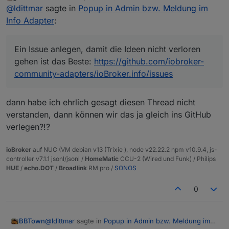
last edited by
Offline
Könnte man auch mal den News Bereich aktuell
@
ldittmar
sagte in
Popup in Admin bzw. Meldung im
halten ?
Info Adapter
:
Das wäre ganz gut. Leider haben die meisten so viel
Meldungen sind schon nen bisschen alt, oder ?
mit Entwicklung zu tun, da fallen solche Sachen mal
hinten raus.
https://www.iobroker.net/#de/blog
Das ist
@
BBTown
sagte in
Popup in Admin bzw. Meldung im
Ein Issue anlegen, damit die Ideen nicht verloren
die Seite, wo die Daten her kommen. Wäre echt cool,
Info Adapter
:
gehen ist das Beste:
https://github.com/iobroker-
wenn man mindestens einmal pro Monat was neues
@
ldittmar
community-adapters/ioBroker.info/issues
hinzufügen würdet.
wie wäre es mit dem "Anpinnen" von wichtigen
Was sollte man Anpinnen? Meinst du die Popup
oder immer wieder benötigten Themen/Threads
Meldungen? Die sind schon immer ganz oben...
dann habe ich ehrlich gesagt diesen Thread nicht
im Kopfbereich, ähnlich hier im Forum auf der
@
skokarl
sagte in
Popup in Admin bzw. Meldung im
Startseite
verstanden, dann können wir das ja gleich ins GitHub
Info Adapter
:
verlegen?!?
@
BBTown
ioBroker
auf NUC (VM debian v13 (Trixie ), node v22.22.2 npm v10.9.4, js-
Links sind da... rechts unter Dokumentation: Sollten da
sehr gut.
controller v7.1.1 jsonl/jsonl /
HomeMatic
CCU-2 (Wired und Funk) / Philips
Links fehlen, bitte auch hier schreiben und ich füge
Da würde ich mir auch die aktuellen Links zu
HUE
/
echo.DOT
/
Broadlink
RM pro /
SONOS
fehlende Links ein.
Installation, Fixer etc. usw. wünschen
0
@
ldittmar
sagte in
Popup in Admin bzw. Meldung im
BBTown