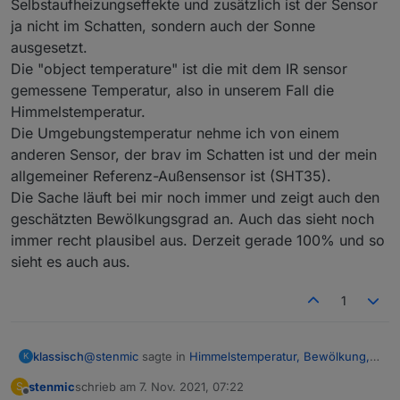
Selbstaufheizungseffekte und zusätzlich ist der Sensor
verschmiert. Schön ist wirklich anders
aber ich
ja nicht im Schatten, sondern auch der Sonne
mußte die Dose nach dem Anschließen auf der zu
kurzen Leiter stehend blind abdichten. Dachte offen
ausgesetzt.
gestanden nicht, daß das so lange hält. Eine schöne
Die "object temperature" ist die mit dem IR sensor
Edelstahldurchführung liegt schon seit >2 Jahren
gemessene Temperatur, also in unserem Fall die
bereit. Aber so lange es funktioniert, bleibt es. Die
Himmelstemperatur.
sondern auch ganze Regenperioden
Vögel auf den Dach wird es nicht stören.
Etwas mehr zur Theorie der Himmelstemperatur und
Die Umgebungstemperatur nehme ich von einem
der virtuellen Himmelstemperatur sowie die
anderen Sensor, der brav im Schatten ist und der mein
Ableitung der Formel
allgemeiner Referenz-Außensensor ist (SHT35).
Cloudage = 1 - (T_amb - T_sky)/20
Die Sache läuft bei mir noch immer und zeigt auch den
zur Berechnung des Gesamtbedeckungsgrades
(Bewölkung) habe ich ebenfalls im
HM-Forum
geschätzten Bewölkungsgrad an. Auch das sieht noch
beschrieben.
immer recht plausibel aus. Derzeit gerade 100% und so
Bitte beachten: Ich bin kein Meteorologe und habe
sieht es auch aus.
mir das einfach zusammengelesen, eine vereinfachte
Berechnung durchgeführt, implementiert, beobachtet
und plausibilisiert. Wenn sich jemand damit besser
1
auskennt, bitte um Input, ich lerne gerne dazu.
@
stenmic
sagte in
Himmelstemperatur, Bewölkung,
klassisch
K
Scheibenvereisung
:
stenmic
schrieb am
7. Nov. 2021, 07:22
S
zuletzt editiert von
Offline