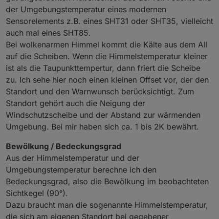
der Umgebungstemperatur eines modernen
Sensorelements z.B. eines SHT31 oder SHT35, vielleicht
auch mal eines SHT85.
Bei wolkenarmen Himmel kommt die Kälte aus dem All
auf die Scheiben. Wenn die Himmelstemperatur kleiner
ist als die Taupunkttempertur, dann friert die Scheibe
Magst du uns mehr zu deinen Erfahrungen berichten.
zu. Ich sehe hier noch einen kleinen Offset vor, der den
Ich meine, bei welchen Konstelationen tritt was
Standort und den Warnwunsch berücksichtigt. Zum
"wahrscheinlich" ein, (Scheiben)frost, Regen usw.
Standort gehört auch die Neigung der
Windschutzscheibe und der Abstand zur wärmenden
Umgebung. Bei mir haben sich ca. 1 bis 2K bewährt.
Bewölkung / Bedeckungsgrad
Aus der Himmelstemperatur und der
Umgebungstemperatur berechne ich den
Bedeckungsgrad, also die Bewölkung im beobachteten
Sichtkegel (90°).
Dazu braucht man die sogenannte Himmelstemperatur,
die sich am eigenen Standort bei gegebener