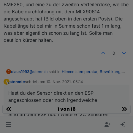
Regenwasser (welches auf dem Sensor
BME280, und eine zu der zweiten Verteilerdose, welche
verbleibt) die Temperatur. Ich werde ihn jetzt
die Kabeldurchführung mit dem MLX90614
doch leicht schräg anbringen, damit es
angeschraubt hat (Bild oben in den ersten Posts). Die
ablaufen kann.
Kabellänge ist bei mir in Summe schon fast 1 m lang,
was aber eigentlich schon zu lang ist. Sollte man
deutlich kürzer halten.
0
@
stenmic
said in
Himmelstemperatur, Bewölkung,
claus1993
C
Scheibenvereisung
:
stenmic
schrieb am
10. Nov. 2021, 05:14
S
zuletzt editiert von
Offline
@
klassisch
Hast du den Sensor direkt an den ESP
Erstmal Danke für deine ausführliche
Hatte es schon versucht aber leider hat es bei mir
Erklärung.
angeschlossen oder noch irgendwelche
nicht geklappt. Denke ich werde es noch mal
Bei mir geht ESP Easy problemlos, der Sensor
Wiederstände dazwischen geschaltet?
1 von 16
angehen...
Hast du den Sensor direkt an den ESP
ist schon im Paket drin.
Sind an dem ESP noch weitere I2C Sensoren
angeschlossen oder noch irgendwelche
Ich musste lediglich auf "Force Slow I2C
Wiederstände dazwischen geschaltet?
angeschlossen?
speed" stellen.
Sind an dem ESP noch weitere I2C Sensoren
angeschlossen?