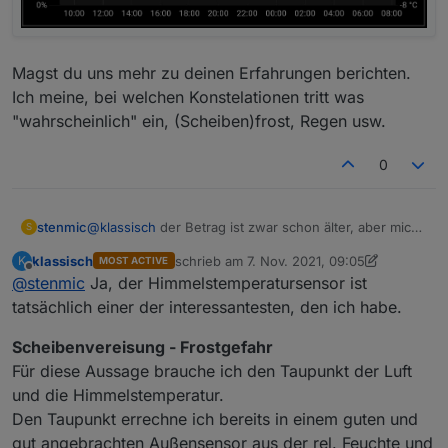
Magst du uns mehr zu deinen Erfahrungen berichten.
Ich meine, bei welchen Konstelationen tritt was
"wahrscheinlich" ein, (Scheiben)frost, Regen usw.
0
@
klassisch
der Betrag ist zwar schon älter, aber mich
stenmic
S
hat es gepackt :)
klassisch
schrieb am
7. Nov. 2021, 09:05
K
MOST ACTIVE
Der Sensor ist montiert und liefert schon mal Werte.
zuletzt editiert von klassisch
11. Juli 2021, 10
Offline
@
stenmic
Ja, der Himmelstemperatursensor ist
tatsächlich einer der interessantesten, den ich habe.
Scheibenvereisung - Frostgefahr
Für diese Aussage brauche ich den Taupunkt der Luft
und die Himmelstemperatur.
Den Taupunkt errechne ich bereits in einem guten und
gut angebrachten Außensensor aus der rel. Feuchte und