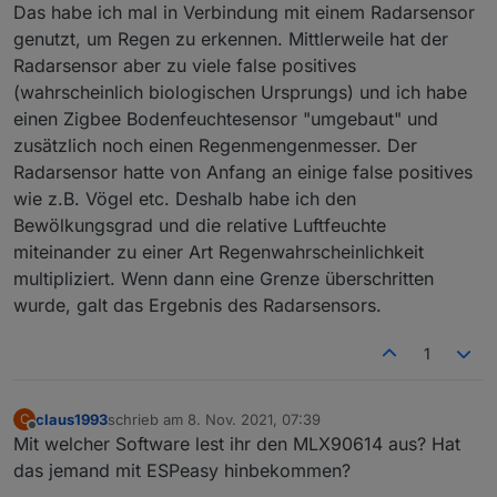
Das habe ich mal in Verbindung mit einem Radarsensor
genutzt, um Regen zu erkennen. Mittlerweile hat der
Radarsensor aber zu viele false positives
(wahrscheinlich biologischen Ursprungs) und ich habe
einen Zigbee Bodenfeuchtesensor "umgebaut" und
zusätzlich noch einen Regenmengenmesser. Der
Radarsensor hatte von Anfang an einige false positives
wie z.B. Vögel etc. Deshalb habe ich den
Bewölkungsgrad und die relative Luftfeuchte
miteinander zu einer Art Regenwahrscheinlichkeit
multipliziert. Wenn dann eine Grenze überschritten
wurde, galt das Ergebnis des Radarsensors.
1
claus1993
schrieb am
8. Nov. 2021, 07:39
C
zuletzt editiert von
Offline
Mit welcher Software lest ihr den MLX90614 aus? Hat
das jemand mit ESPeasy hinbekommen?