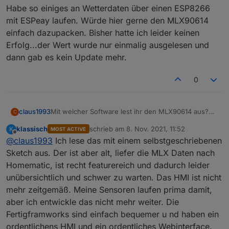
Habe so einiges an Wetterdaten über einen ESP8266
mit ESPeay laufen. Würde hier gerne den MLX90614
einfach dazupacken. Bisher hatte ich leider keinen
Erfolg...der Wert wurde nur einmalig ausgelesen und
dann gab es kein Update mehr.
0
Mit welcher Software lest ihr den MLX90614 aus?
claus1993
C
Hat das jemand mit ESPeasy hinbekommen?
klassisch
schrieb am
8. Nov. 2021, 11:52
K
MOST ACTIVE
Habe so einiges an Wetterdaten über einen
zuletzt editiert von
Offline
@
claus1993
Ich lese das mit einem selbstgeschriebenen
ESP8266 mit ESPeay laufen. Würde hier gerne den
MLX90614 einfach dazupacken. Bisher hatte ich
Sketch aus. Der ist aber alt, liefer die MLX Daten nach
leider keinen Erfolg...der Wert wurde nur einmalig
Homematic, ist recht featurereich und dadurch leider
ausgelesen und dann gab es kein Update mehr.
unübersichtlich und schwer zu warten. Das HMI ist nicht
mehr zeitgemäß. Meine Sensoren laufen prima damit,
aber ich entwickle das nicht mehr weiter. Die
Fertigframworks sind einfach bequemer u nd haben ein
ordentlichens HMI und ein ordentliches Webinterface.