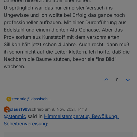
daneben hinsetzt. Ist aber eher selten.
Ursprünglich war das nur ein erster Versuch ins
Ungewisse und ich wollte bei Erfolg das ganze noch
professioneller aufbauen. Mit einer Durchführung aus
Edelstahl und einem dichten Alu-Gehäuse. Aber das
Provisorium aus Kunststoff mit dem verschmierten
Sillikon hält jetzt schon 4 Jahre. Auch recht, dann muß
ih schon nicht auf die Leiter klettern. Ich hoffe, daß die
Nachbarn die Bäume stutzen, bevor sie "ins Bild"
wachsen.
0
@
klassisch
stenmic
S
Erstmal Danke für deine ausführliche Erklärung.
claus1993
schrieb am
9. Nov. 2021, 14:18
C
Bei mir geht ESP Easy problemlos, der Sensor ist
zuletzt editiert von
Offline
@
stenmic
said in
Himmelstemperatur, Bewölkung,
schon im Paket drin.
Ich musste lediglich auf "Force Slow I2C speed"
Scheibenvereisung
:
stellen.