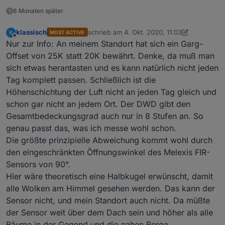
6 Monaten später
klassisch
schrieb am
4. Okt. 2020, 11:03
K
MOST ACTIVE
zuletzt editiert von klassisch
10. Apr. 2020, 
Offline
Nur zur Info: An meinem Standort hat sich ein Garg-
Offset von 25K statt 20K bewährt. Denke, da muß man
sich etwas herantasten und es kann natürlich nicht jeden
Tag komplett passen. Schließlich ist die
Höhenschichtung der Luft nicht an jeden Tag gleich und
schon gar nicht an jedem Ort. Der DWD gibt den
Gesamtbedeckungsgrad auch nur in 8 Stufen an. So
genau passt das, was ich messe wohl schon.
Die größte prinzipielle Abweichung kommt wohl durch
den eingeschränkten Öffnungswinkel des Melexis FIR-
Sensors von 90°.
Hier wäre theoretisch eine Halbkugel erwünscht, damit
alle Wolken am Himmel gesehen werden. Das kann der
Sensor nicht, und mein Standort auch nicht. Da müßte
der Sensor weit über dem Dach sein und höher als alle
Bäume in der Gegend und die nahen Berge.