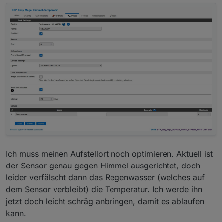
ihre Schwächen. Keiner scheint den out of the box
zu unterstützen.
Tasmota ünterstützt das zwar (
github Tasmota
MLX90614
), aber man muß dann selbst übersetzen.
Bei ESPEasy ist mir der Status unklar. Laut
Dokumentation
sollte es gehen, Laut
Forumsbeitrag
aber wohl nur mit älteren Versionen.
Ich muss meinen Aufstellort noch optimieren. Aktuell ist
der Sensor genau gegen Himmel ausgerichtet, doch
leider verfälscht dann das Regenwasser (welches auf
dem Sensor verbleibt) die Temperatur. Ich werde ihn
jetzt doch leicht schräg anbringen, damit es ablaufen
kann.