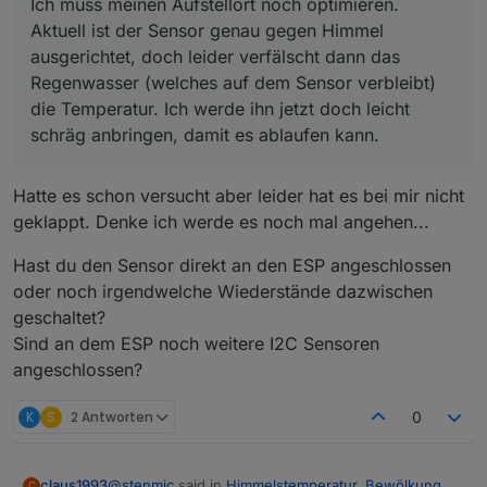
Ich muss meinen Aufstellort noch optimieren.
Aktuell ist der Sensor genau gegen Himmel
ausgerichtet, doch leider verfälscht dann das
Regenwasser (welches auf dem Sensor verbleibt)
die Temperatur. Ich werde ihn jetzt doch leicht
schräg anbringen, damit es ablaufen kann.
Hatte es schon versucht aber leider hat es bei mir nicht
geklappt. Denke ich werde es noch mal angehen...
Hast du den Sensor direkt an den ESP angeschlossen
oder noch irgendwelche Wiederstände dazwischen
geschaltet?
Sind an dem ESP noch weitere I2C Sensoren
angeschlossen?
K
S
2 Antworten
0
@
stenmic
said in
Himmelstemperatur, Bewölkung,
claus1993
C