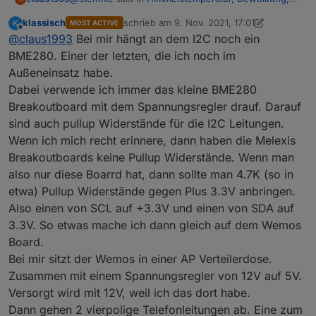
Scheibenvereisung
:
klassisch
schrieb am
9. Nov. 2021, 17:01
K
MOST ACTIVE
zuletzt editiert von klassisch
11. Sept. 2021, 
Offline
@
claus1993
Bei mir hängt an dem I2C noch ein
@
klassisch
Erstmal Danke für deine ausführliche
BME280. Einer der letzten, die ich noch im
Hatte es schon versucht aber leider hat es bei mir
Erklärung.
Außeneinsatz habe.
nicht geklappt. Denke ich werde es noch mal
Bei mir geht ESP Easy problemlos, der Sensor
Dabei verwende ich immer das kleine BME280
angehen...
Hast du den Sensor direkt an den ESP
ist schon im Paket drin.
angeschlossen oder noch irgendwelche
Ich musste lediglich auf "Force Slow I2C
Breakoutboard mit dem Spannungsregler drauf. Darauf
Wiederstände dazwischen geschaltet?
speed" stellen.
sind auch pullup Widerstände für die I2C Leitungen.
Sind an dem ESP noch weitere I2C Sensoren
Wenn ich mich recht erinnere, dann haben die Melexis
angeschlossen?
Breakoutboards keine Pullup Widerstände. Wenn man
also nur diese Boarrd hat, dann sollte man 4.7K (so in
etwa) Pullup Widerstände gegen Plus 3.3V anbringen.
Also einen von SCL auf +3.3V und einen von SDA auf
3.3V. So etwas mache ich dann gleich auf dem Wemos
Board.
Bei mir sitzt der Wemos in einer AP Verteilerdose.
Zusammen mit einem Spannungsregler von 12V auf 5V.
Ich muss meinen Aufstellort noch optimieren.
Versorgt wird mit 12V, weil ich das dort habe.
Aktuell ist der Sensor genau gegen Himmel
Dann gehen 2 vierpolige Telefonleitungen ab. Eine zum
ausgerichtet, doch leider verfälscht dann das