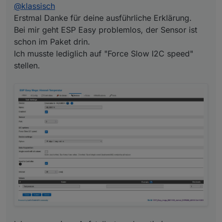
@
klassisch
Erstmal Danke für deine ausführliche Erklärung.
Bei mir geht ESP Easy problemlos, der Sensor ist
schon im Paket drin.
Ich musste lediglich auf "Force Slow I2C speed"
stellen.
Ich muss meinen Aufstellort noch optimieren. Aktuell
ist der Sensor genau gegen Himmel ausgerichtet,
doch leider verfälscht dann das Regenwasser
(welches auf dem Sensor verbleibt) die Temperatur.
Ich werde ihn jetzt doch leicht schräg anbringen,
damit es ablaufen kann.