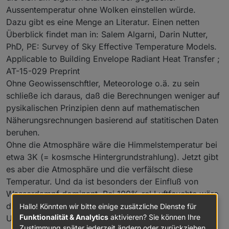
Aussentemperatur ohne Wolken einstellen würde.
Dazu gibt es eine Menge an Literatur. Einen netten
Überblick findet man in: Salem Algarni, Darin Nutter,
PhD, PE: Survey of Sky Effective Temperature Models.
Applicable to Building Envelope Radiant Heat Transfer ;
AT-15-029 Preprint
Ohne Geowissenschftler, Meteorologe o.ä. zu sein
schließe ich daraus, daß die Berechnungen weniger auf
pysikalischen Prinzipien denn auf mathematischen
Näherungsrechnungen basierend auf statitischen Daten
beruhen.
Ohne die Atmosphäre wäre die Himmelstemperatur bei
etwa 3K (= kosmsche Hintergrundstrahlung). Jetzt gibt
es aber die Atmosphäre und die verfälscht diese
Temperatur. Und da ist besonders der Einfluß von
Wasserdampf dominant. Bei 100% rel Luftfeuchte wäre
die Himmelstemperatur gleich der
Hallo! Könnten wir bitte einige zusätzliche Dienste für
Funktionalität & Analytics
aktivieren? Sie können Ihre
Umgebungstemperatur. Damit haben wir schon mal
Zustimmung später jederzeit ändern oder zurückziehen.