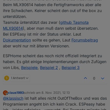
Beim MLX90614 haben die Fertigframworks aber alle
ihre Schwächen. Keiner scheint den out of the box zu
unterstützen.
Tasmota ünterstützt das zwar (
github Tasmota
MLX90614
), aber man muß dann selbst übersetzen.
Bei ESPEasy ist mir der Status unklar. Laut
Dokumentation
sollte es gehen, Laut
Forumsbeitrag
aber wohl nur mit älteren Versionen.
ESPHome scheint das noch nicht offiziell integriert zu
haben. Es gibt einige Implementierungen durch Zufügen
von Libs,
Beispiele
,
Beispiel 2
,
Beispiel 3
S
1 Antwort
0
claus1993
schrieb am
8. Nov. 2021, 12:13
C
zuletzt editiert von
Offline
@
klassisch
ist halt alles nicht OutOfTheBox und was das
Programieren angeht bin ich kein Crack. ESPeasy habe
ich - leider erfolglos - versucht. Bei Tasmota müsste ich