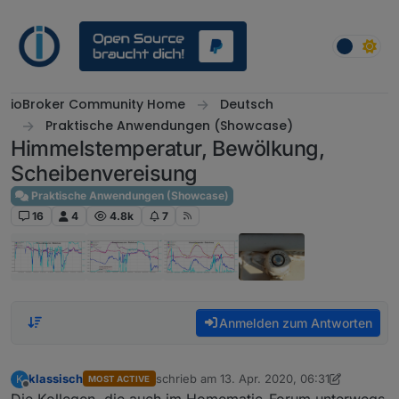
Weiter zum Inhalt
ioBroker Community Home
Deutsch
Praktische Anwendungen (Showcase)
Himmelstemperatur, Bewölkung,
Scheibenvereisung
Praktische Anwendungen (Showcase)
16
4
4.8k
7
Anmelden zum Antworten
klassisch
schrieb am
13. Apr. 2020, 06:31
K
MOST ACTIVE
zuletzt editiert von klassisch
Offline
Die Kollegen, die auch im Homematic-Forum unterwegs