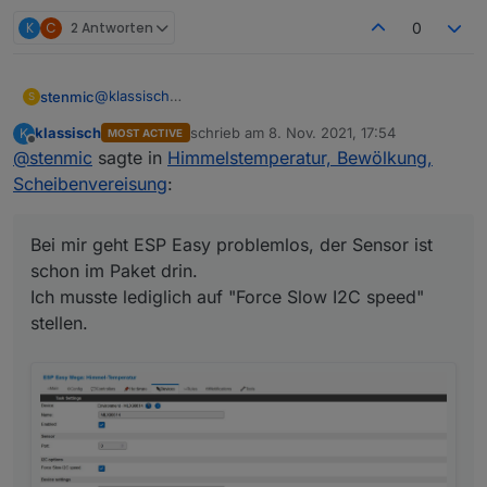
K
C
2 Antworten
0
@
klassisch
stenmic
S
Erstmal Danke für deine ausführliche Erklärung.
klassisch
schrieb am
8. Nov. 2021, 17:54
K
MOST ACTIVE
Bei mir geht ESP Easy problemlos, der Sensor ist
zuletzt editiert von
Offline
@
stenmic
sagte in
Himmelstemperatur, Bewölkung,
schon im Paket drin.
Ich musste lediglich auf "Force Slow I2C speed"
Scheibenvereisung
:
stellen.
Bei mir geht ESP Easy problemlos, der Sensor ist
schon im Paket drin.
Ich musste lediglich auf "Force Slow I2C speed"
stellen.
Ich muss meinen Aufstellort noch optimieren. Aktuell
ist der Sensor genau gegen Himmel ausgerichtet,
doch leider verfälscht dann das Regenwasser
(welches auf dem Sensor verbleibt) die Temperatur.
Ich werde ihn jetzt doch leicht schräg anbringen,