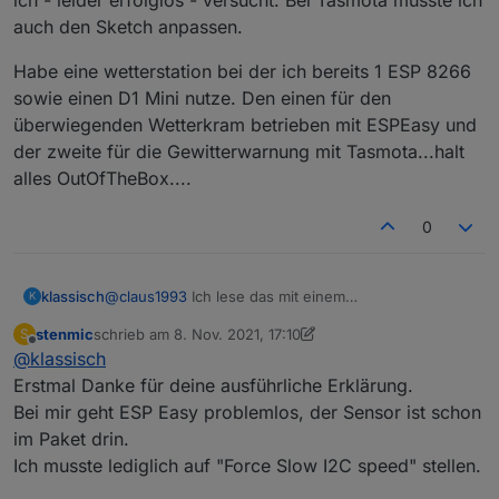
auch den Sketch anpassen.
Habe eine wetterstation bei der ich bereits 1 ESP 8266
sowie einen D1 Mini nutze. Den einen für den
überwiegenden Wetterkram betrieben mit ESPEasy und
der zweite für die Gewitterwarnung mit Tasmota...halt
alles OutOfTheBox....
0
@
claus1993
Ich lese das mit einem
klassisch
K
selbstgeschriebenen Sketch aus. Der ist aber alt,
stenmic
schrieb am
8. Nov. 2021, 17:10
S
liefer die MLX Daten nach Homematic, ist recht
ESPHome scheint das noch nicht offiziell integriert zu
zuletzt editiert von stenmic
11. Aug. 2021, 18:14
Offline
@
klassisch
featurereich und dadurch leider unübersichtlich und
haben. Es gibt einige Implementierungen durch
schwer zu warten. Das HMI ist nicht mehr zeitgemäß.
Zufügen von Libs,
Beispiele
,
Beispiel 2
,
Beispiel 3
Erstmal Danke für deine ausführliche Erklärung.
Meine Sensoren laufen prima damit, aber ich
Bei mir geht ESP Easy problemlos, der Sensor ist schon
entwickle das nicht mehr weiter. Die Fertigframworks
im Paket drin.
sind einfach bequemer u nd haben ein ordentlichens
Ich musste lediglich auf "Force Slow I2C speed" stellen.
HMI und ein ordentliches Webinterface.
Beim MLX90614 haben die Fertigframworks aber alle