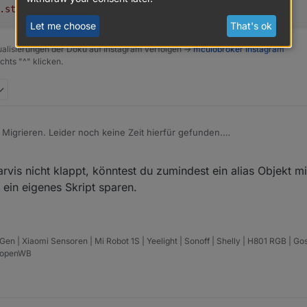
.status.watts"
}
Let me choose
That's ok
alisierungen der Doku auf Instagram verfolgen ->
mcuiobroker Instagram
chts "^" klicken.
 3 Migrieren. Leider noch keine Zeit hierfür gefunden.
inem Datenpunkt welcher ein json Objekt ist ein einzelner Wert auszugeb
darin den Wert $status.watts
rvis nicht klappt, könntest du zumindest ein alias Objekt mi
selber via JS Script zerlegen und auf einzelne neue Datenpunkte zuzu
 ein eigenes Skript sparen.
 | Xiaomi Sensoren | Mi Robot 1S | Yeelight | Sonoff | Shelly | H801 RGB | Go
| openWB