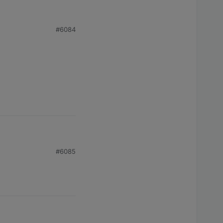
#6084
er nicht und falls ja,
iner Uhrzeit?
#6085