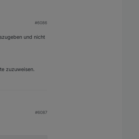
#6086
auszugeben und nicht
kte zuzuweisen.
en und nicht das ganze
#6087
weisen.