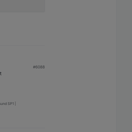
en und nicht das ganze
#6088
t
weisen.
sund SP1 |