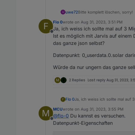
uwe72
Bitte komplett löschen, sorry!
U
Flo 0
wrote on
Aug 31, 2023, 3:51 PM
F
last edited by
Ja, ich weiss ich sollte mal auf 3 M
Offline
Ist es möglich mit Jarvis auf einem
das ganze json selbst?
Datenpunkt: 0_userdata.0.solar dari
Würde da nur ungern das ganze selb
M
2 Replies
Last reply
Aug 31, 2023, 3
Ja, ich weiss ich sollte mal auf
Flo 0
F
Ist es möglich mit Jarvis auf e
MCU
wrote on
Aug 31, 2023, 3:55 PM
M
json selbst?
Datenpunkt: 0_userdata.0.solar 
last edited by
@
flo-0
Du kannst es versuchen.
Offline
Würde da nur ungern das ganze 
Datenpunkt-Eigenschaften