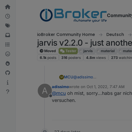
Skip to content
Communit
ioBroker Community Home
Deutsch
jarvis v2.2.0 - just anoth
Moved
Tester
jarvis
material
mater
6.1k
posts
316
posters
4.8m
views
273
watchi
@
adissimo
MCU
M
Hier InputAction nutzen und im 
adissimo
wrote on
Oct 1, 2022, 7:47 AM
A
Hast du den wirklich die Version
last edited by
@
mcu
oh mist, sorry...habs gar nich
Offline
Dann bitte zukünftig den Threa
versuchen.
v3 ->
https://forum.iobroker.net
Oder wenn du feststehende Begr
https://mcuiobroker.gitbook.io/
27 days later