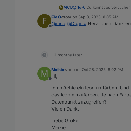
@
flo-0
Du kannst es versuchen
MCU
M
Datenpunkt-Eigenschaften
Flo 0
wrote on
Sep 3, 2023, 8:05 AM
F
last edited by
@
mcu
@
Diginix
Herzlichen Dank euc
Offline
2 months later
Meikie
wrote on
Oct 26, 2023, 8:02 PM
M
last edited by
Hi,
Offline
ich möchte ein Icon umfärben. Und
das Icon einzufärben. Je nach Farbe
Datenpunkt zuzugreifen?
Vielen Dank.
Liebe Grüße
Meikie