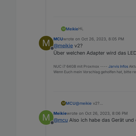
Hi,
Meikie
M
MCU
wrote on
Oct 26, 2023, 8:05 PM
M
ich möchte ein Icon umfärben
last edited by
@
meikie
v2?
einzufärben. Je nach Farbe de
Offline
zuzugreifen?
Liebe Grüße
Über welchen Adapter wird das LED-
Vielen Dank.
Meikie
NUC i7 64GB mit Proxmox ----
Jarvis Infos
Aktu
Wenn Euch mein Vorschlag geholfen hat, bitte re
MCU
@
meikie
v2?
M
Über welchen Adapter wird das 
Meikie
wrote on
Oct 26, 2023, 8:06 PM
M
last edited by
@
mcu
Also ich habe das Gerät und 
Offline