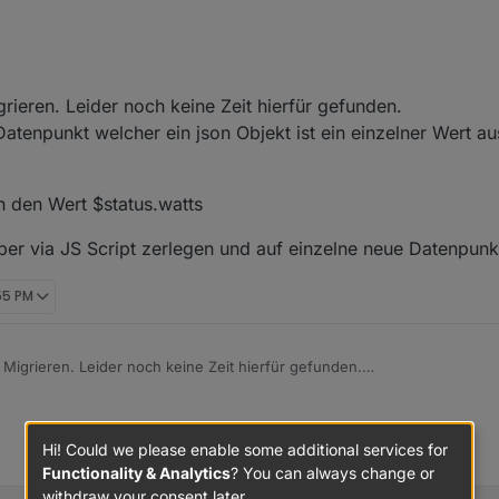
igrieren. Leider noch keine Zeit hierfür gefunden.
 Datenpunkt welcher ein json Objekt ist ein einzelner Wert 
n den Wert $status.watts
er via JS Script zerlegen und auf einzelne neue Datenpun
:55 PM
 3 Migrieren. Leider noch keine Zeit hierfür gefunden.
inem Datenpunkt welcher ein json Objekt ist ein einzelner Wert auszugeb
darin den Wert $status.watts
Hi! Could we please enable some additional services for
selber via JS Script zerlegen und auf einzelne neue Datenpunkte zuzu
Functionality & Analytics
? You can always change or
withdraw your consent later.