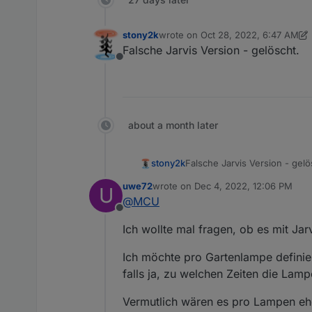
stony2k
wrote on
Oct 28, 2022, 6:47 AM
last edited by stony2k
Oct 28, 202
Falsche Jarvis Version - gelöscht.
Offline
about a month later
stony2k
Falsche Jarvis Version - gelö
uwe72
wrote on
Dec 4, 2022, 12:06 PM
U
last edited by
@
MCU
Offline
Ich wollte mal fragen, ob es mit Ja
Ich möchte pro Gartenlampe definier
falls ja, zu welchen Zeiten die Lamp
Vermutlich wären es pro Lampen eher 