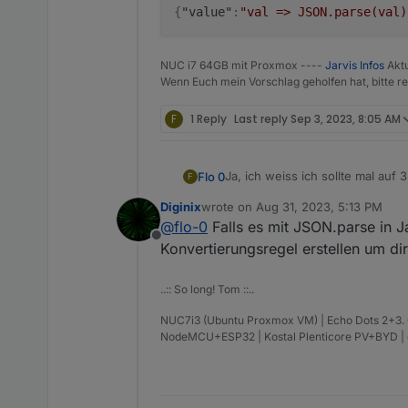
{
"value"
:
"val => JSON.parse(val)
NUC i7 64GB mit Proxmox ----
Jarvis Infos
Aktu
Wenn Euch mein Vorschlag geholfen hat, bitte re
F
1 Reply
Last reply
Sep 3, 2023, 8:05 AM
Ja, ich weiss ich sollte mal auf
Flo 0
F
Ist es möglich mit Jarvis auf e
Diginix
wrote on
Aug 31, 2023, 5:13 PM
json selbst?
Datenpunkt: 0_userdata.0.solar 
last edited by
@
flo-0
Falls es mit JSON.parse in Ja
Offline
Würde da nur ungern das ganze 
Konvertierungsregel erstellen um dir
..:: So long! Tom ::..
NUC7i3 (Ubuntu Proxmox VM) | Echo Dots 2+3. Gen
NodeMCU+ESP32 | Kostal Plenticore PV+BYD 