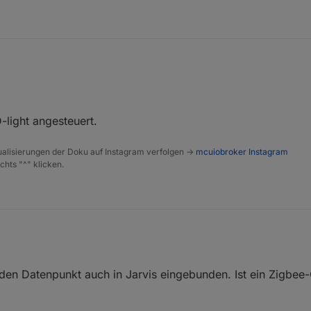
. Und zwar möchte ich die Farbe von einem anderen Gerät (LED-Light) 
r LED soll auch das Icon sich ändern. Gibt es hier eine Möglichkeit auf
light angesteuert.
alisierungen der Doku auf Instagram verfolgen ->
mcuiobroker Instagram
chts "^" klicken.
LED-light angesteuert.
den Datenpunkt auch in Jarvis eingebunden. Ist ein Zigbee-