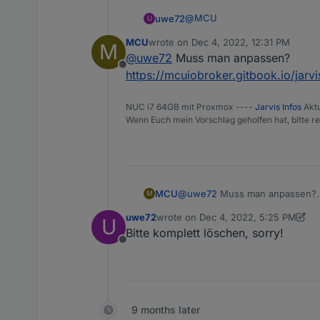
@
MCU
uwe72
U
MCU
wrote on
Dec 4, 2022, 12:31 PM
M
Ich wollte mal fragen, ob es 
last edited by
@
uwe72
Muss man anpassen?
Offline
Ich möchte pro Gartenlampe def
https://mcuiobroker.gitbook.io/jarvi
zu welchen Zeiten die Lampe (
Vermutlich wären es pro Lampen
NUC i7 64GB mit Proxmox ----
Jarvis Infos
Aktu
Wenn Euch mein Vorschlag geholfen hat, bitte re
MCU
@
uwe72
Muss man anpassen?
M
https://mcuiobroker.gitbook.io/j
uwe72
wrote on
Dec 4, 2022, 5:25 PM
U
last edited by uwe72
Dec 4, 2022, 6
Bitte komplett löschen, sorry!
Offline
9 months later