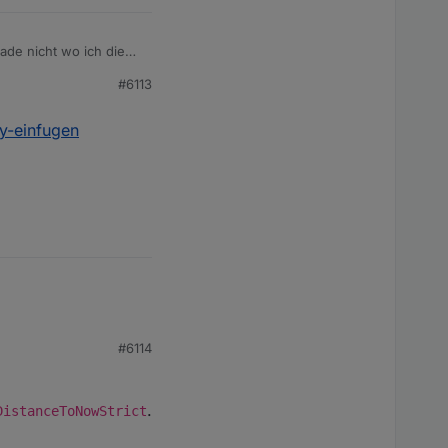
ade nicht wo ich die
#6113
ey-einfugen
#6114
.
DistanceToNowStrict