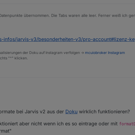
atenpunkte übernommen. Die Tabs waren alle leer. Ferner weiß ich ger
soll. Ich habe die jährliche Rechnung abgespeichert.
is-infos/jarvis-v3/besonderheiten-v3/pro-account#lizenz-k
alisierungen der Doku auf Instagram verfolgen ->
mcuiobroker Instagram
chts "^" klicken.
ormate bei Jarvis v2 aus der
Doku
wirklich funktionieren?
nktioniert aber nicht wenn ich es so eintrage oder mit
format
rmat"