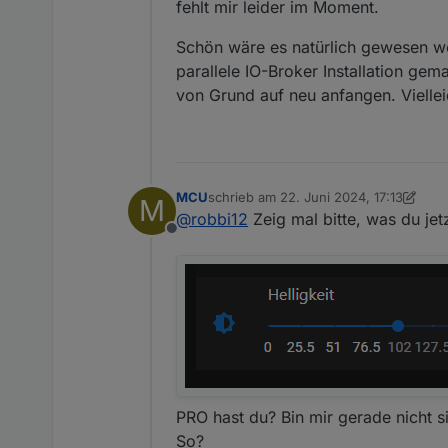
fehlt mir leider im Moment.
Schön wäre es natürlich gewesen w
parallele IO-Broker Installation g
von Grund auf neu anfangen. Viellei
MCU
schrieb am
22. Juni 2024, 17:13
M
zuletzt editiert von MCU
@
robbi12
Zeig mal bitte, was du jet
Offline
PRO hast du? Bin mir gerade nicht s
So?