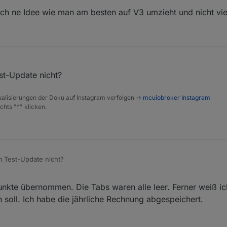
ch ne Idee wie man am besten auf V3 umzieht und nicht vi
ht sicher ob man es für die Styles braucht?
t-Update nicht?
alisierungen der Doku auf Instagram verfolgen ->
mcuiobroker Instagram
chts "^" klicken.
 Test-Update nicht?
nkte übernommen. Die Tabs waren alle leer. Ferner weiß ic
 soll. Ich habe die jährliche Rechnung abgespeichert.