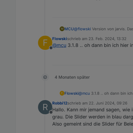
MCU
@
flowski
Version von jarvis. Das
M
https://mcuiobroker.gitbook.io/
Flowski
schrieb am
23. Feb. 2024, 13:32
F
zuletzt editiert von
@
mcu
3.1.8 .. oh dann bin ich hier
Offline
4 Monaten später
Flowski
@
mcu
3.1.8 .. oh dann bin ic
F
Robbi12
schrieb am
22. Juni 2024, 09:26
R
zuletzt editiert von
Hallo. Kann mir jemand sagen, wie i
Offline
grau. Die Slider werden in blau darg
Also gemeint sind die Slider für Bel