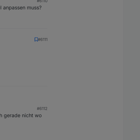
#6110
el anpassen muss?
#6111
#6112
h gerade nicht wo