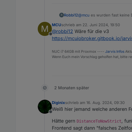
Robbi12
@
mcu
es wurden fast keine D
R
Daten der Pro dann eingeben 
MCU
schrieb am
22. Juni 2024, 19:50
M
zuletzt editiert von
@
robbi12
Wäre für die v3
Offline
https://mcuiobroker.gitbook.io/jarv
NUC i7 64GB mit Proxmox ----
Jarvis Infos
Aktu
Wenn Euch mein Vorschlag geholfen hat, bitte re
2 Monaten später
Diginix
schrieb am
16. Aug. 2024, 09:30
zuletzt editiert von
Weiß hier jemand welche anderen F
Offline
Hätte gern
, fu
DistanceToNowStrict
Frontend sagt dann "falsches Zeitfo