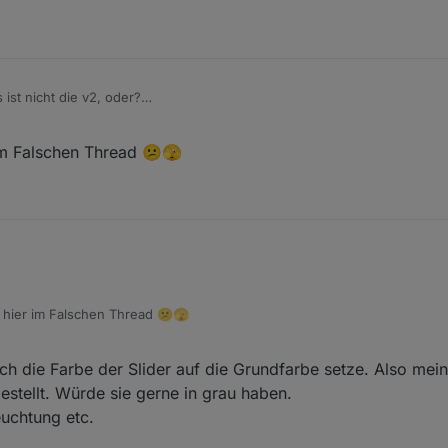
 ist nicht die v2, oder?
jarvis-infos/jarvis-v3/system-effektprog./v3-systemprogramme/statelists
 im Falschen Thread 😕🫣
h hier im Falschen Thread 😕🫣
ch die Farbe der Slider auf die Grundfarbe setze. Also mei
estellt. Würde sie gerne in grau haben.
euchtung etc.