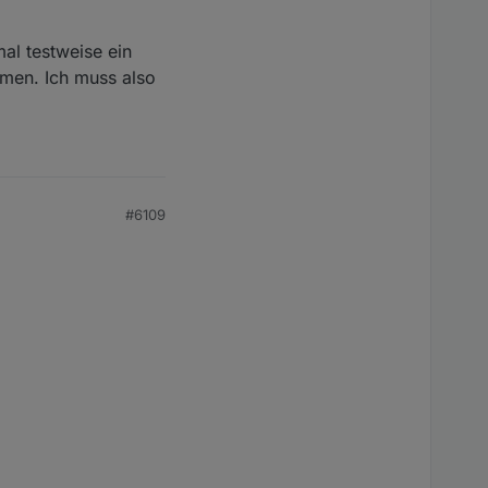
l testweise ein
mmen. Ich muss also
#6109