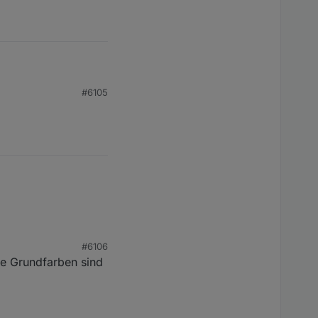
ort
#6105
#6106
ne Grundfarben sind