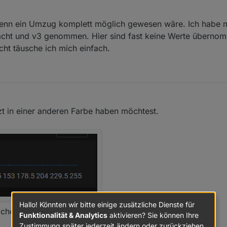
enn ein Umzug komplett möglich gewesen wäre. Ich habe ma
emacht und v3 genommen. Hier sind fast keine Werte überno
cht täusche ich mich einfach.
zt in einer anderen Farbe haben möchtest.
Hallo! Könnten wir bitte einige zusätzliche Dienste für
icher ob man es für die Styles braucht?
Funktionalität & Analytics
aktivieren? Sie können Ihre
Zustimmung später jederzeit ändern oder zurückziehen.