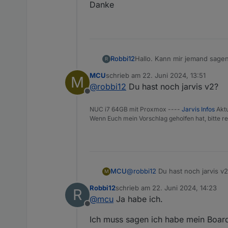
Danke
Hallo. Kann mir jemand sagen
Robbi12
R
Die Slider werden in blau dar
MCU
schrieb am
22. Juni 2024, 13:51
M
Also gemeint sind die Slider 
Danke
zuletzt editiert von
@
robbi12
Du hast noch jarvis v2?
Offline
NUC i7 64GB mit Proxmox ----
Jarvis Infos
Aktu
Wenn Euch mein Vorschlag geholfen hat, bitte re
MCU
@
robbi12
Du hast noch jarvis v
M
Robbi12
schrieb am
22. Juni 2024, 14:23
R
zuletzt editiert von
@
mcu
Ja habe ich.
Offline
Ich muss sagen ich habe mein Boar