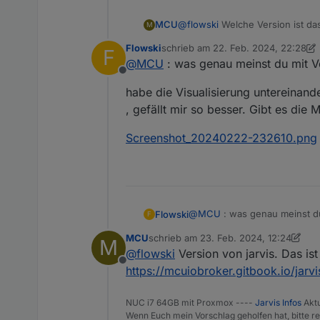
MCU
@
flowski
Welche Version ist da
M
Flowski
schrieb am
22. Feb. 2024, 22:28
F
zuletzt editiert von Flowski
@
MCU
: was genau meinst du mit V
Offline
habe die Visualisierung untereinand
, gefällt mir so besser. Gibt es die 
Screenshot_20240222-232610.png
@
MCU
: was genau meinst du
Flowski
F
MCU
schrieb am
23. Feb. 2024, 12:24
M
habe die Visualisierung unte
zuletzt editiert von MCU
@
flowski
Version von jarvis. Das ist
, gefällt mir so besser. Gibt e
Offline
Screenshot_20240222-23261
https://mcuiobroker.gitbook.io/jarv
NUC i7 64GB mit Proxmox ----
Jarvis Infos
Aktu
Wenn Euch mein Vorschlag geholfen hat, bitte re