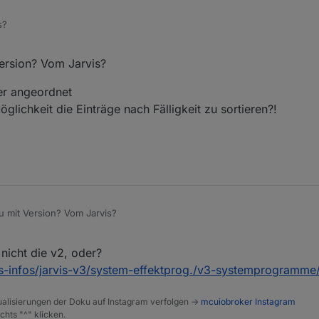
s?
ersion? Vom Jarvis?
er angeordnet
Möglichkeit die Einträge nach Fälligkeit zu sortieren?!
 mit Version? Vom Jarvis?
reinander angeordnet
 nicht die v2, oder?
s die Möglichkeit die Einträge nach Fälligkeit zu sortieren?!
0.png
is-infos/jarvis-v3/system-effektprog./v3-systemprogramme/s
alisierungen der Doku auf Instagram verfolgen ->
mcuiobroker Instagram
chts "^" klicken.