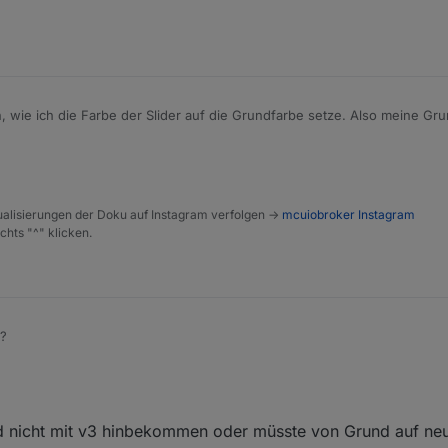
, wie ich die Farbe der Slider auf die Grundfarbe setze. Also meine Gru
gestellt. Würde sie gerne in grau haben.
für Beleuchtung etc.
alisierungen der Doku auf Instagram verfolgen ->
mcuiobroker Instagram
chts "^" klicken.
2?
d nicht mit v3 hinbekommen oder müsste von Grund auf neu