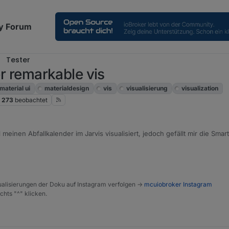
y Forum
Tester
er remarkable vis
material ui
materialdesign
vis
visualisierung
visualization
273
beobachtet
meinen Abfallkalender im Jarvis visualisiert, jedoch gefällt mir die Sma
gerne in einer Reihe, ist das iwie machbar? hatte die Informationen sch
n nur 3 Icons in eine Reihe und die 4. Tonne darunter...
alisierungen der Doku auf Instagram verfolgen ->
mcuiobroker Instagram
chts "^" klicken.