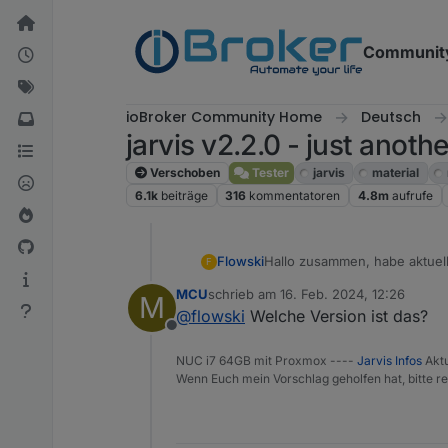
Weiter zum Inhalt
Communit
ioBroker Community Home
Deutsch
jarvis v2.2.0 - just anoth
Verschoben
Tester
jarvis
material
6.1k
beiträge
316
kommentatoren
4.8m
aufrufe
Hallo zusammen, habe aktuell 
Flowski
F
wirklich. Hätte die 4 Tonnen 
MCU
schrieb am
16. Feb. 2024, 12:26
M
angeordnet, jedoch kamen dan
zuletzt editiert von
@
flowski
Welche Version ist das?
Offline
NUC i7 64GB mit Proxmox ----
Jarvis Infos
Aktu
Wenn Euch mein Vorschlag geholfen hat, bitte re