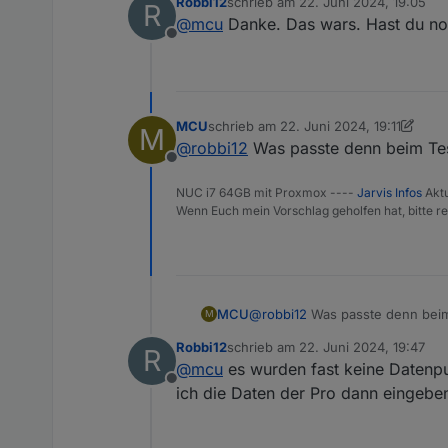
Robbi12
schrieb am
22. Juni 2024, 19:05
R
zuletzt editiert von
@
mcu
Danke. Das wars. Hast du no
Offline
MCU
schrieb am
22. Juni 2024, 19:11
M
PRO hast du? Bin mir gerade nic
zuletzt editiert von MCU
@
robbi12
Was passte denn beim Tes
So?
.MuiSlider-root {

Offline
    color:grey;

NUC i7 64GB mit Proxmox ----
Jarvis Infos
Aktu
Wenn Euch mein Vorschlag geholfen hat, bitte re
Dann dies in Styles eintragen:
MCU
@
robbi12
Was passte denn beim
M
Robbi12
schrieb am
22. Juni 2024, 19:47
R
zuletzt editiert von
@
mcu
es wurden fast keine Datenpu
Offline
ich die Daten der Pro dann eingeben