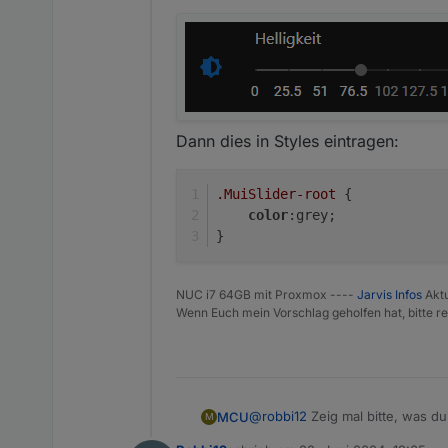
Dann dies in Styles eintragen:
.MuiSlider-root
 {
color
:grey;
}
NUC i7 64GB mit Proxmox ----
Jarvis Infos
Aktu
Wenn Euch mein Vorschlag geholfen hat, bitte re
@
robbi12
Zeig mal bitte, was du
MCU
M