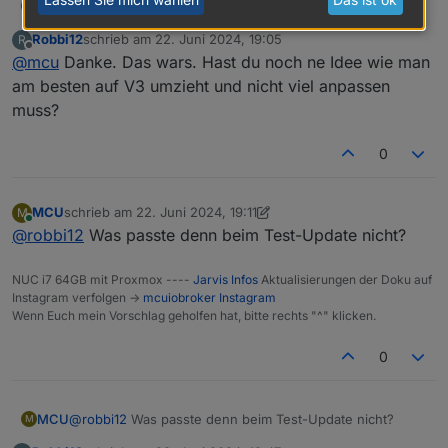
@
robbi12
Zeig mal bitte, was du jetzt in einer anderen
MCU
M
Farbe haben möchtest.
Robbi12
schrieb am
22. Juni 2024, 19:05
R
zuletzt editiert von
Offline
@
mcu
Danke. Das wars. Hast du noch ne Idee wie man
am besten auf V3 umzieht und nicht viel anpassen
muss?
PRO hast du? Bin mir gerade nicht sicher ob man es für
0
die Styles braucht?
.MuiSlider-root {

So?
    color:grey;

MCU
schrieb am
22. Juni 2024, 19:11
M
zuletzt editiert von MCU
Online
@
robbi12
Was passte denn beim Test-Update nicht?
Dann dies in Styles eintragen:
NUC i7 64GB mit Proxmox ----
Jarvis Infos
Aktualisierungen der Doku auf
Instagram verfolgen ->
mcuiobroker Instagram
Wenn Euch mein Vorschlag geholfen hat, bitte rechts "^" klicken.
0
MCU
@
robbi12
Was passte denn beim Test-Update nicht?
M