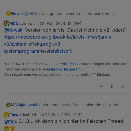
@
MCU
: was genau meinst du mit Version? Vom
Flowski
F
Jarvis?
MCU
schrieb am
23. Feb. 2024, 12:24
M
habe die Visualisierung untereinander angeordnet
zuletzt editiert von MCU
Online
@
flowski
Version von jarvis. Das ist nicht die v2, oder?
, gefällt mir so besser. Gibt es die Möglichkeit die
Einträge nach Fälligkeit zu sortieren?!
Screenshot_20240222-232610.png
https://mcuiobroker.gitbook.io/jarvis-infos/jarvis-
v3/system-effektprog./v3-
systemprogramme/statelistsort
NUC i7 64GB mit Proxmox ----
Jarvis Infos
Aktualisierungen der Doku auf
Instagram verfolgen ->
mcuiobroker Instagram
Wenn Euch mein Vorschlag geholfen hat, bitte rechts "^" klicken.
0
MCU
@
flowski
Version von jarvis. Das ist nicht die v2, oder?
M
https://mcuiobroker.gitbook.io/jarvis-infos/jarvis-
Flowski
schrieb am
23. Feb. 2024, 13:32
F
v3/system-effektprog./v3-systemprogramme/statelistsort
zuletzt editiert von
Offline
@
mcu
3.1.8 .. oh dann bin ich hier im Falschen Thread
😕🫣