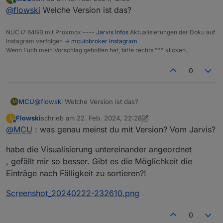
Ansicht nicht wirklich. Hätte die 4 Tonnen gerne in
zuletzt editiert von
Online
@
flowski
Welche Version ist das?
einer Reihe, ist das iwie machbar? hatte die
Informationen schon unter das Logo angeordnet,
jedoch kamen dann nur 3 Icons in eine Reihe und die
NUC i7 64GB mit Proxmox ----
Jarvis Infos
Aktualisierungen der Doku auf
4. Tonne darunter...
Instagram verfolgen ->
mcuiobroker Instagram
Wenn Euch mein Vorschlag geholfen hat, bitte rechts "^" klicken.
0
MCU
@
flowski
Welche Version ist das?
M
Flowski
schrieb am
22. Feb. 2024, 22:28
F
zuletzt editiert von Flowski
Offline
@
MCU
: was genau meinst du mit Version? Vom Jarvis?
habe die Visualisierung untereinander angeordnet
, gefällt mir so besser. Gibt es die Möglichkeit die
Einträge nach Fälligkeit zu sortieren?!
Screenshot_20240222-232610.png
0