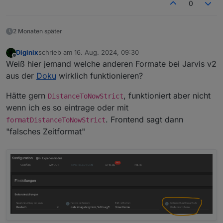
0
2 Monaten später
Diginix
schrieb am
16. Aug. 2024, 09:30
zuletzt editiert von
Offline
Weiß hier jemand welche anderen Formate bei Jarvis v2
aus der
Doku
wirklich funktionieren?
Hätte gern
, funktioniert aber nicht
DistanceToNowStrict
wenn ich es so eintrage oder mit
. Frontend sagt dann
formatDistanceToNowStrict
"falsches Zeitformat"