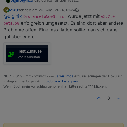
Diginix
@
mcu
Ok, danke für den Test.
Meine v2 GUI ist seit Jahren perfekt und das Update
MCU
schrieb am
20. Aug. 2024, 01:24
M
auf v3 ging nie ohne Probleme. Von daher bleibt alles
zuletzt editiert von MCU
Online
@
diginix
wurde jetzt mit
wie es ist.
DistanceToNowStrict
v3.2.0-
erfolgreich umgesetzt. Es sind dort aber andere
beta.58
Probleme offen. Eine Installation sollte man sich daher
gut überlegen.
NUC i7 64GB mit Proxmox ----
Jarvis Infos
Aktualisierungen der Doku auf
Instagram verfolgen ->
mcuiobroker Instagram
Wenn Euch mein Vorschlag geholfen hat, bitte rechts "^" klicken.
0