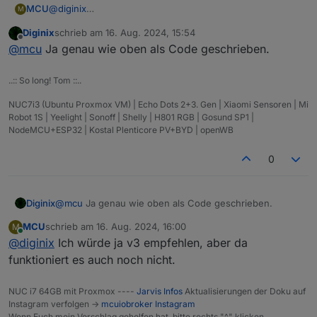
MCU
@
diginix
M
direkt so eingeben
DistanceToNowStrict
. Ob es
Diginix
schrieb am
16. Aug. 2024, 15:54
funktioniert?
zuletzt editiert von
Offline
@
mcu
Ja genau wie oben als Code geschrieben.
..:: So long! Tom ::..
NUC7i3 (Ubuntu Proxmox VM) | Echo Dots 2+3. Gen | Xiaomi Sensoren | Mi
Robot 1S | Yeelight | Sonoff | Shelly | H801 RGB | Gosund SP1 |
NodeMCU+ESP32 | Kostal Plenticore PV+BYD | openWB
0
Diginix
@
mcu
Ja genau wie oben als Code geschrieben.
MCU
schrieb am
16. Aug. 2024, 16:00
M
zuletzt editiert von
Online
@
diginix
Ich würde ja v3 empfehlen, aber da
funktioniert es auch noch nicht.
NUC i7 64GB mit Proxmox ----
Jarvis Infos
Aktualisierungen der Doku auf
Instagram verfolgen ->
mcuiobroker Instagram
Wenn Euch mein Vorschlag geholfen hat, bitte rechts "^" klicken.