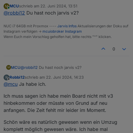
Slider auf die Grundfarbe setze. Also meine
MCU
schrieb am
22. Juni 2024, 13:51
M
Grundfarben sind grau. Die Slider werden in blau
Danke
zuletzt editiert von
Online
@
robbi12
Du hast noch jarvis v2?
dargestellt. Würde sie gerne in grau haben.
Also gemeint sind die Slider für Beleuchtung etc.
NUC i7 64GB mit Proxmox ----
Jarvis Infos
Aktualisierungen der Doku auf
Instagram verfolgen ->
mcuiobroker Instagram
Wenn Euch mein Vorschlag geholfen hat, bitte rechts "^" klicken.
0
MCU
@
robbi12
Du hast noch jarvis v2?
M
Robbi12
schrieb am
22. Juni 2024, 14:23
R
zuletzt editiert von
Offline
@
mcu
Ja habe ich.
Ich muss sagen ich habe mein Board nicht mit v3
hinbekommen oder müsste von Grund auf neu
anfangen. Die Zeit fehlt mir leider im Moment.
Schön wäre es natürlich gewesen wenn ein Umzug
komplett möglich gewesen wäre. Ich habe mal