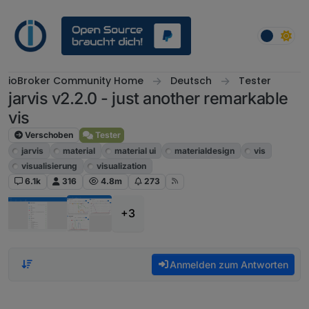
Weiter zum Inhalt
ioBroker Community Home
Deutsch
Tester
jarvis v2.2.0 - just another remarkable
vis
Verschoben
Tester
jarvis
material
material ui
materialdesign
vis
visualisierung
visualization
6.1k
316
4.8m
273
+3
Anmelden zum Antworten