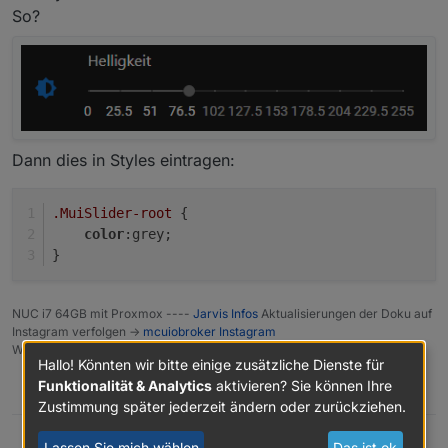
So?
Dann dies in Styles eintragen:
.MuiSlider-root
 {
color
:grey;
}
NUC i7 64GB mit Proxmox ----
Jarvis Infos
Aktualisierungen der Doku auf
Instagram verfolgen ->
mcuiobroker Instagram
Wenn Euch mein Vorschlag geholfen hat, bitte rechts "^" klicken.
Hallo! Könnten wir bitte einige zusätzliche Dienste für
Funktionalität & Analytics
aktivieren? Sie können Ihre
0
Zustimmung später jederzeit ändern oder zurückziehen.
Lassen Sie mich wählen
Das ist ok