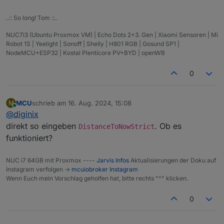
..:: So long! Tom ::..
NUC7i3 (Ubuntu Proxmox VM) | Echo Dots 2+3. Gen | Xiaomi Sensoren | Mi
Robot 1S | Yeelight | Sonoff | Shelly | H801 RGB | Gosund SP1 |
NodeMCU+ESP32 | Kostal Plenticore PV+BYD | openWB
0
MCU
schrieb am
16. Aug. 2024, 15:08
M
zuletzt editiert von
Online
@
diginix
direkt so eingeben
. Ob es
DistanceToNowStrict
funktioniert?
NUC i7 64GB mit Proxmox ----
Jarvis Infos
Aktualisierungen der Doku auf
Instagram verfolgen ->
mcuiobroker Instagram
Wenn Euch mein Vorschlag geholfen hat, bitte rechts "^" klicken.
0