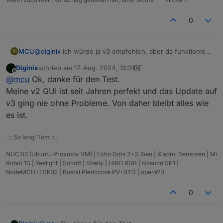
0
MCU
@
diginix
Ich würde ja v3 empfehlen, aber da funktioniert
M
es auch noch nicht.
Diginix
schrieb am
17. Aug. 2024, 13:31
zuletzt editiert von Diginix
Offline
@
mcu
Ok, danke für den Test.
Meine v2 GUI ist seit Jahren perfekt und das Update auf
v3 ging nie ohne Probleme. Von daher bleibt alles wie
es ist.
..:: So long! Tom ::..
NUC7i3 (Ubuntu Proxmox VM) | Echo Dots 2+3. Gen | Xiaomi Sensoren | Mi
Robot 1S | Yeelight | Sonoff | Shelly | H801 RGB | Gosund SP1 |
NodeMCU+ESP32 | Kostal Plenticore PV+BYD | openWB
0