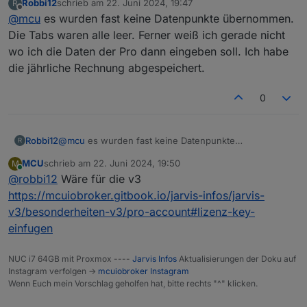
Robbi12
schrieb am
22. Juni 2024, 19:47
R
zuletzt editiert von
Offline
@
mcu
es wurden fast keine Datenpunkte übernommen.
Die Tabs waren alle leer. Ferner weiß ich gerade nicht
wo ich die Daten der Pro dann eingeben soll. Ich habe
die jährliche Rechnung abgespeichert.
0
Robbi12
@
mcu
es wurden fast keine Datenpunkte
R
übernommen. Die Tabs waren alle leer. Ferner weiß
MCU
schrieb am
22. Juni 2024, 19:50
M
ich gerade nicht wo ich die Daten der Pro dann
zuletzt editiert von
Online
@
robbi12
Wäre für die v3
eingeben soll. Ich habe die jährliche Rechnung
abgespeichert.
https://mcuiobroker.gitbook.io/jarvis-infos/jarvis-
v3/besonderheiten-v3/pro-account#lizenz-key-
einfugen
NUC i7 64GB mit Proxmox ----
Jarvis Infos
Aktualisierungen der Doku auf
Instagram verfolgen ->
mcuiobroker Instagram
Wenn Euch mein Vorschlag geholfen hat, bitte rechts "^" klicken.