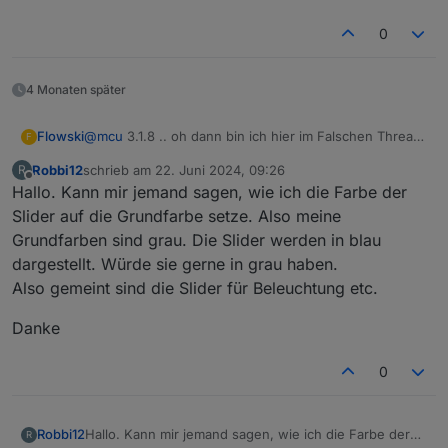
0
4 Monaten später
Flowski
@
mcu
3.1.8 .. oh dann bin ich hier im Falschen Thread
F
😕🫣
Robbi12
schrieb am
22. Juni 2024, 09:26
R
zuletzt editiert von
Offline
Hallo. Kann mir jemand sagen, wie ich die Farbe der
Slider auf die Grundfarbe setze. Also meine
Grundfarben sind grau. Die Slider werden in blau
dargestellt. Würde sie gerne in grau haben.
Also gemeint sind die Slider für Beleuchtung etc.
Danke
0
Hallo. Kann mir jemand sagen, wie ich die Farbe der
Robbi12
R