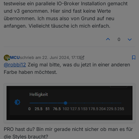
testweise ein parallele IO-Broker Installation gemacht
und v3 genommen. Hier sind fast keine Werte
übernommen. Ich muss also von Grund auf neu
anfangen. Vielleicht täusche ich mich einfach.
0
MCU
schrieb am
22. Juni 2024, 17:13
M
zuletzt editiert von MCU
Online
@
robbi12
Zeig mal bitte, was du jetzt in einer anderen
Farbe haben möchtest.
PRO hast du? Bin mir gerade nicht sicher ob man es für
die Styles braucht?