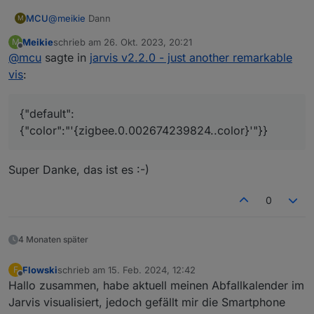
@
meikie
Dann
MCU
M
Meikie
schrieb am
26. Okt. 2023, 20:21
M
zuletzt editiert von
Offline
@
mcu
sagte in
jarvis v2.2.0 - just another remarkable
vis
:
{"default":
{"color":"'{zigbee.0.002674239824..color}'"}}
Super Danke, das ist es :-)
0
4 Monaten später
Flowski
schrieb am
15. Feb. 2024, 12:42
F
zuletzt editiert von
Offline
Hallo zusammen, habe aktuell meinen Abfallkalender im
Jarvis visualisiert, jedoch gefällt mir die Smartphone