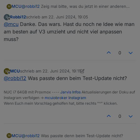
@
robbi12
Zeig mal bitte, was du jetzt in einer anderen
MCU
M
Farbe haben möchtest.
Robbi12
schrieb am
22. Juni 2024, 19:05
R
zuletzt editiert von
Offline
@
mcu
Danke. Das wars. Hast du noch ne Idee wie man
am besten auf V3 umzieht und nicht viel anpassen
muss?
PRO hast du? Bin mir gerade nicht sicher ob man es für
0
die Styles braucht?
.MuiSlider-root {

So?
    color:grey;

MCU
schrieb am
22. Juni 2024, 19:11
M
zuletzt editiert von MCU
Offline
@
robbi12
Was passte denn beim Test-Update nicht?
Dann dies in Styles eintragen:
NUC i7 64GB mit Proxmox ----
Jarvis Infos
Aktualisierungen der Doku auf
Instagram verfolgen ->
mcuiobroker Instagram
Wenn Euch mein Vorschlag geholfen hat, bitte rechts "^" klicken.
0
MCU
@
robbi12
Was passte denn beim Test-Update nicht?
M