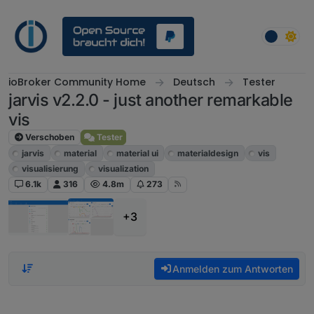
Weiter zum Inhalt
ioBroker Community Home
Deutsch
Tester
jarvis v2.2.0 - just another remarkable
vis
Verschoben
Tester
jarvis
material
material ui
materialdesign
vis
visualisierung
visualization
6.1k
316
4.8m
273
+3
Anmelden zum Antworten