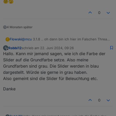
😕🫣
0
4 Monaten später
Flowski
@
mcu
3.1.8 .. oh dann bin ich hier im Falschen Thread
F
😕🫣
Robbi12
schrieb am
22. Juni 2024, 09:26
R
zuletzt editiert von
Offline
Hallo. Kann mir jemand sagen, wie ich die Farbe der
Slider auf die Grundfarbe setze. Also meine
Grundfarben sind grau. Die Slider werden in blau
dargestellt. Würde sie gerne in grau haben.
Also gemeint sind die Slider für Beleuchtung etc.
Danke
0