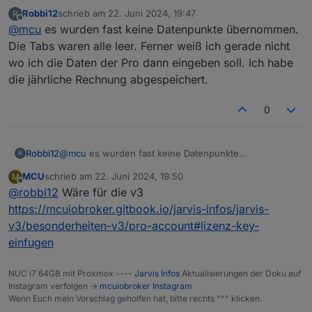
Robbi12
schrieb am
22. Juni 2024, 19:47
R
zuletzt editiert von
Offline
@
mcu
es wurden fast keine Datenpunkte übernommen.
Die Tabs waren alle leer. Ferner weiß ich gerade nicht
wo ich die Daten der Pro dann eingeben soll. Ich habe
die jährliche Rechnung abgespeichert.
0
Robbi12
@
mcu
es wurden fast keine Datenpunkte
R
übernommen. Die Tabs waren alle leer. Ferner weiß
MCU
schrieb am
22. Juni 2024, 19:50
M
ich gerade nicht wo ich die Daten der Pro dann
zuletzt editiert von
Offline
@
robbi12
Wäre für die v3
eingeben soll. Ich habe die jährliche Rechnung
abgespeichert.
https://mcuiobroker.gitbook.io/jarvis-infos/jarvis-
v3/besonderheiten-v3/pro-account#lizenz-key-
einfugen
NUC i7 64GB mit Proxmox ----
Jarvis Infos
Aktualisierungen der Doku auf
Instagram verfolgen ->
mcuiobroker Instagram
Wenn Euch mein Vorschlag geholfen hat, bitte rechts "^" klicken.