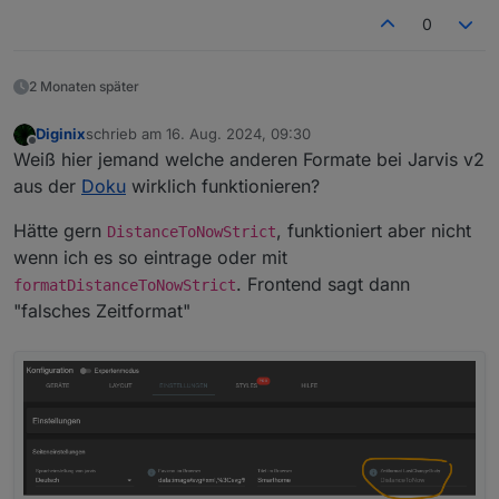
0
2 Monaten später
Diginix
schrieb am
16. Aug. 2024, 09:30
zuletzt editiert von
Offline
Weiß hier jemand welche anderen Formate bei Jarvis v2
aus der
Doku
wirklich funktionieren?
Hätte gern
, funktioniert aber nicht
DistanceToNowStrict
wenn ich es so eintrage oder mit
. Frontend sagt dann
formatDistanceToNowStrict
"falsches Zeitformat"