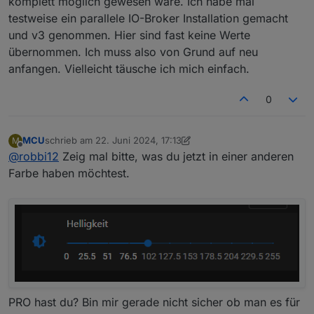
komplett möglich gewesen wäre. Ich habe mal
testweise ein parallele IO-Broker Installation gemacht
und v3 genommen. Hier sind fast keine Werte
übernommen. Ich muss also von Grund auf neu
anfangen. Vielleicht täusche ich mich einfach.
0
MCU
schrieb am
22. Juni 2024, 17:13
M
zuletzt editiert von MCU
Offline
@
robbi12
Zeig mal bitte, was du jetzt in einer anderen
Farbe haben möchtest.
PRO hast du? Bin mir gerade nicht sicher ob man es für