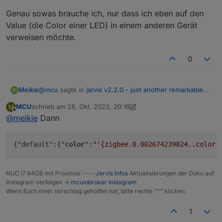
Genau sowas brauche ich, nur dass ich eben auf den
Value (die Color einer LED) in einem anderen Gerät
verweisen möchte.
0
@
mcu
sagte in
jarvis v2.2.0 - just another remarkable
Meikie
M
vis
:
MCU
schrieb am
26. Okt. 2023, 20:16
M
zuletzt editiert von MCU
Offline
@
meikie
Dann
{"default":{"color":"{val}"}}
Genau sowas brauche ich, nur dass ich eben auf den
{"default":{"
color
":
"'{zigbee.0.002674239824..color}
Value (die Color einer LED) in einem anderen Gerät
verweisen möchte.
NUC i7 64GB mit Proxmox ----
Jarvis Infos
Aktualisierungen der Doku auf
Instagram verfolgen ->
mcuiobroker Instagram
Wenn Euch mein Vorschlag geholfen hat, bitte rechts "^" klicken.
1