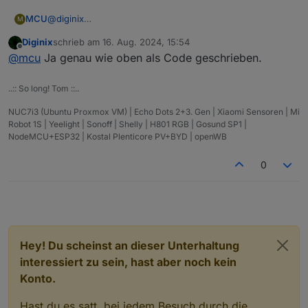
MCU
@
diginix
M
direkt so eingeben
DistanceToNowStrict
. Ob es
Diginix
schrieb am
16. Aug. 2024, 15:54
funktioniert?
zuletzt editiert von
Offline
@
mcu
Ja genau wie oben als Code geschrieben.
..:: So long! Tom ::..
NUC7i3 (Ubuntu Proxmox VM) | Echo Dots 2+3. Gen | Xiaomi Sensoren | Mi
Robot 1S | Yeelight | Sonoff | Shelly | H801 RGB | Gosund SP1 |
NodeMCU+ESP32 | Kostal Plenticore PV+BYD | openWB
0
Hey! Du scheinst an dieser Unterhaltung
interessiert zu sein, hast aber noch kein
Konto.
Hast du es satt, bei jedem Besuch durch die