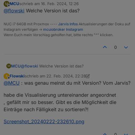
MCU
schrieb am
16. Feb. 2024, 12:26
M
Ansicht nicht wirklich. Hätte die 4 Tonnen gerne in
zuletzt editiert von
Offline
@
flowski
Welche Version ist das?
einer Reihe, ist das iwie machbar? hatte die
Informationen schon unter das Logo angeordnet,
jedoch kamen dann nur 3 Icons in eine Reihe und die
NUC i7 64GB mit Proxmox ----
Jarvis Infos
Aktualisierungen der Doku auf
4. Tonne darunter...
Instagram verfolgen ->
mcuiobroker Instagram
Wenn Euch mein Vorschlag geholfen hat, bitte rechts "^" klicken.
0
MCU
@
flowski
Welche Version ist das?
M
Flowski
schrieb am
22. Feb. 2024, 22:28
F
zuletzt editiert von Flowski
Offline
@
MCU
: was genau meinst du mit Version? Vom Jarvis?
habe die Visualisierung untereinander angeordnet
, gefällt mir so besser. Gibt es die Möglichkeit die
Einträge nach Fälligkeit zu sortieren?!
Screenshot_20240222-232610.png
0