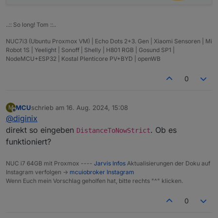
..:: So long! Tom ::..
NUC7i3 (Ubuntu Proxmox VM) | Echo Dots 2+3. Gen | Xiaomi Sensoren | Mi
Robot 1S | Yeelight | Sonoff | Shelly | H801 RGB | Gosund SP1 |
NodeMCU+ESP32 | Kostal Plenticore PV+BYD | openWB
0
MCU
schrieb am
16. Aug. 2024, 15:08
M
zuletzt editiert von
Offline
@
diginix
direkt so eingeben
. Ob es
DistanceToNowStrict
funktioniert?
NUC i7 64GB mit Proxmox ----
Jarvis Infos
Aktualisierungen der Doku auf
Instagram verfolgen ->
mcuiobroker Instagram
Wenn Euch mein Vorschlag geholfen hat, bitte rechts "^" klicken.
0