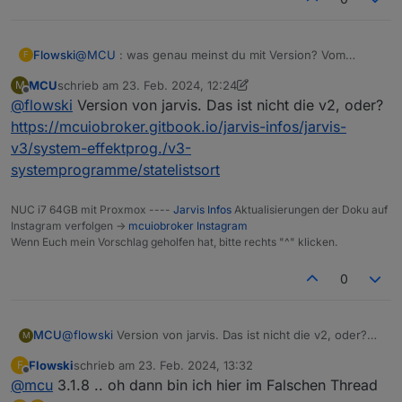
@
MCU
: was genau meinst du mit Version? Vom
Flowski
F
Jarvis?
MCU
schrieb am
23. Feb. 2024, 12:24
M
habe die Visualisierung untereinander angeordnet
zuletzt editiert von MCU
Offline
@
flowski
Version von jarvis. Das ist nicht die v2, oder?
, gefällt mir so besser. Gibt es die Möglichkeit die
Einträge nach Fälligkeit zu sortieren?!
Screenshot_20240222-232610.png
https://mcuiobroker.gitbook.io/jarvis-infos/jarvis-
v3/system-effektprog./v3-
systemprogramme/statelistsort
NUC i7 64GB mit Proxmox ----
Jarvis Infos
Aktualisierungen der Doku auf
Instagram verfolgen ->
mcuiobroker Instagram
Wenn Euch mein Vorschlag geholfen hat, bitte rechts "^" klicken.
0
MCU
@
flowski
Version von jarvis. Das ist nicht die v2, oder?
M
https://mcuiobroker.gitbook.io/jarvis-infos/jarvis-
Flowski
schrieb am
23. Feb. 2024, 13:32
F
v3/system-effektprog./v3-systemprogramme/statelistsort
zuletzt editiert von
Offline
@
mcu
3.1.8 .. oh dann bin ich hier im Falschen Thread