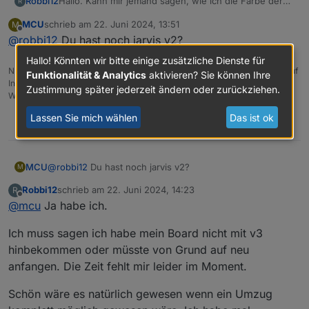
Hallo. Kann mir jemand sagen, wie ich die Farbe der
Robbi12
R
Slider auf die Grundfarbe setze. Also meine
MCU
schrieb am
22. Juni 2024, 13:51
M
Grundfarben sind grau. Die Slider werden in blau
Danke
zuletzt editiert von
Offline
@
robbi12
Du hast noch jarvis v2?
dargestellt. Würde sie gerne in grau haben.
Also gemeint sind die Slider für Beleuchtung etc.
Hallo! Könnten wir bitte einige zusätzliche Dienste für
NUC i7 64GB mit Proxmox ----
Jarvis Infos
Aktualisierungen der Doku auf
Funktionalität & Analytics
aktivieren? Sie können Ihre
Instagram verfolgen ->
mcuiobroker Instagram
Zustimmung später jederzeit ändern oder zurückziehen.
Wenn Euch mein Vorschlag geholfen hat, bitte rechts "^" klicken.
Lassen Sie mich wählen
Das ist ok
0
MCU
@
robbi12
Du hast noch jarvis v2?
M
Robbi12
schrieb am
22. Juni 2024, 14:23
R
zuletzt editiert von
Offline
@
mcu
Ja habe ich.
Ich muss sagen ich habe mein Board nicht mit v3
hinbekommen oder müsste von Grund auf neu
anfangen. Die Zeit fehlt mir leider im Moment.
Schön wäre es natürlich gewesen wenn ein Umzug