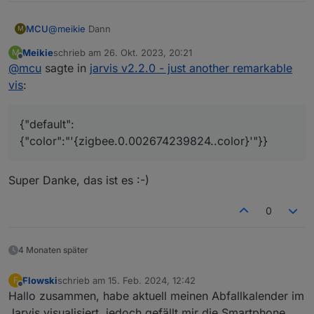
@
meikie
Dann
MCU
M
Meikie
schrieb am
26. Okt. 2023, 20:21
M
zuletzt editiert von
Offline
@
mcu
sagte in
jarvis v2.2.0 - just another remarkable
vis
:
{"default":
{"color":"'{zigbee.0.002674239824..color}'"}}
Super Danke, das ist es :-)
0
4 Monaten später
Flowski
schrieb am
15. Feb. 2024, 12:42
F
zuletzt editiert von
Offline
Hallo zusammen, habe aktuell meinen Abfallkalender im
Jarvis visualisiert, jedoch gefällt mir die Smartphone