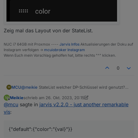
Zeig mal das Layout von der StateList.
NUC i7 64GB mit Proxmox ----
Jarvis Infos
Aktualisierungen der Doku auf
Instagram verfolgen ->
mcuiobroker Instagram
Wenn Euch mein Vorschlag geholfen hat, bitte rechts "^" klicken.
0
@
meikie
StateList welcher DP-Schlüssel wird genutzt?
MCU
M
Icon-Stil
Meikie
schrieb am
26. Okt. 2023, 20:15
M
zuletzt editiert von Meikie
Offline
@
mcu
sagte in
jarvis v2.2.0 - just another remarkable
vis
:
{"default":{"color":"{val}"}}