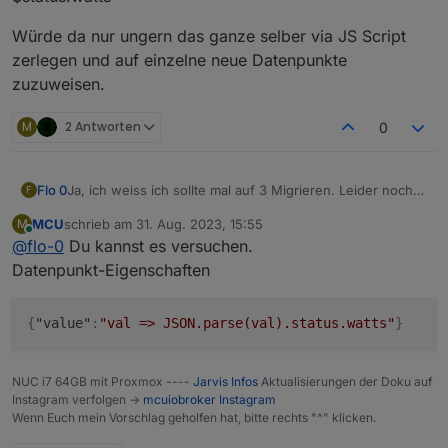
Würde da nur ungern das ganze selber via JS Script
zerlegen und auf einzelne neue Datenpunkte
zuzuweisen.
M
2 Antworten
0
Ja, ich weiss ich sollte mal auf 3 Migrieren. Leider noch
Flo 0
F
keine Zeit hierfür gefunden.
MCU
schrieb am
31. Aug. 2023, 15:55
M
Ist es möglich mit Jarvis auf einem Datenpunkt welcher
Datenpunkt: 0_userdata.0.solar darin den Wert
zuletzt editiert von
Online
@
flo-0
Du kannst es versuchen.
ein json Objekt ist ein einzelner Wert auszugeben und
$status.watts
nicht das ganze json selbst?
Würde da nur ungern das ganze selber via JS Script
Datenpunkt-Eigenschaften
zerlegen und auf einzelne neue Datenpunkte
zuzuweisen.
{
"value"
:
"val => JSON.parse(val).status.watts"
}
NUC i7 64GB mit Proxmox ----
Jarvis Infos
Aktualisierungen der Doku auf
Instagram verfolgen ->
mcuiobroker Instagram
Wenn Euch mein Vorschlag geholfen hat, bitte rechts "^" klicken.