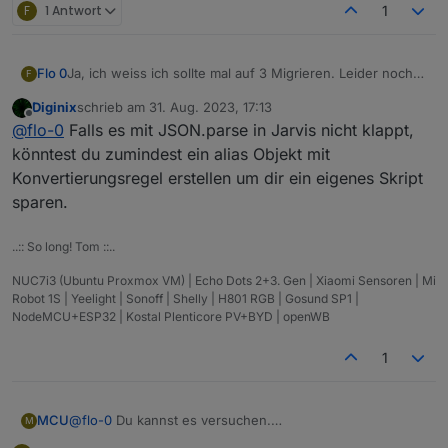
F
1 Antwort
1
Ja, ich weiss ich sollte mal auf 3 Migrieren. Leider noch
Flo 0
F
keine Zeit hierfür gefunden.
Diginix
schrieb am
31. Aug. 2023, 17:13
Ist es möglich mit Jarvis auf einem Datenpunkt welcher
Datenpunkt: 0_userdata.0.solar darin den Wert
zuletzt editiert von
Offline
@
flo-0
Falls es mit JSON.parse in Jarvis nicht klappt,
ein json Objekt ist ein einzelner Wert auszugeben und
$status.watts
nicht das ganze json selbst?
Würde da nur ungern das ganze selber via JS Script
könntest du zumindest ein alias Objekt mit
zerlegen und auf einzelne neue Datenpunkte
Konvertierungsregel erstellen um dir ein eigenes Skript
zuzuweisen.
sparen.
..:: So long! Tom ::..
NUC7i3 (Ubuntu Proxmox VM) | Echo Dots 2+3. Gen | Xiaomi Sensoren | Mi
Robot 1S | Yeelight | Sonoff | Shelly | H801 RGB | Gosund SP1 |
NodeMCU+ESP32 | Kostal Plenticore PV+BYD | openWB
1
@
flo-0
Du kannst es versuchen.
MCU
M
Datenpunkt-Eigenschaften