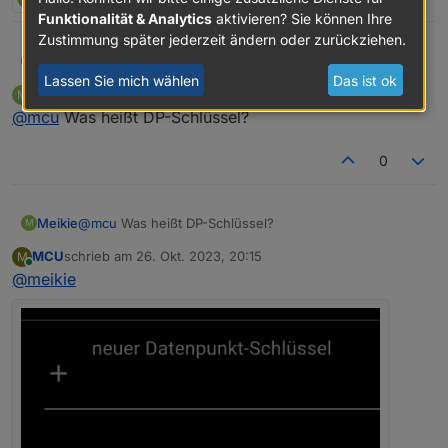
Funktionalität & Analytics
aktivieren? Sie können Ihre
Zustimmung später jederzeit ändern oder zurückziehen.
@
meikie
StateList welcher DP-Schlüssel wird genutzt?
MCU
M
Icon-Stil
Lassen Sie mich wählen
Das ist ok
Meikie
schrieb am
26. Okt. 2023, 20:14
M
zuletzt editiert von
Offline
@
mcu
Was heißt DP-Schlüssel?
0
Meikie
@
mcu
Was heißt DP-Schlüssel?
M
MCU
schrieb am
26. Okt. 2023, 20:15
M
zuletzt editiert von
Online
@
meikie