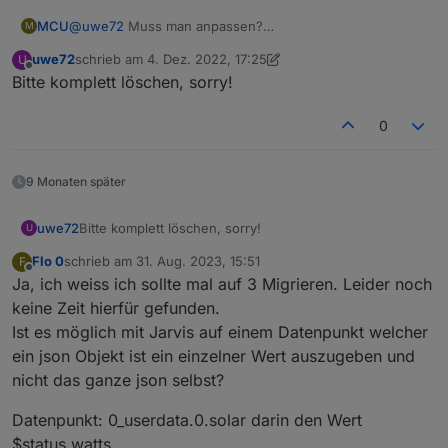
MCU
@
uwe72
Muss man anpassen?
M
https://mcuiobroker.gitbook.io/jarvis-infos/jarvis/system-
uwe72
schrieb am
4. Dez. 2022, 17:25
U
effektprog./timetable
zuletzt editiert von uwe72
12. Apr. 2022, 18:39
Offline
Bitte komplett löschen, sorry!
0
9 Monaten später
uwe72
Bitte komplett löschen, sorry!
U
Flo 0
schrieb am
31. Aug. 2023, 15:51
F
zuletzt editiert von
Offline
Ja, ich weiss ich sollte mal auf 3 Migrieren. Leider noch
keine Zeit hierfür gefunden.
Ist es möglich mit Jarvis auf einem Datenpunkt welcher
ein json Objekt ist ein einzelner Wert auszugeben und
nicht das ganze json selbst?
Datenpunkt: 0_userdata.0.solar darin den Wert
$status.watts