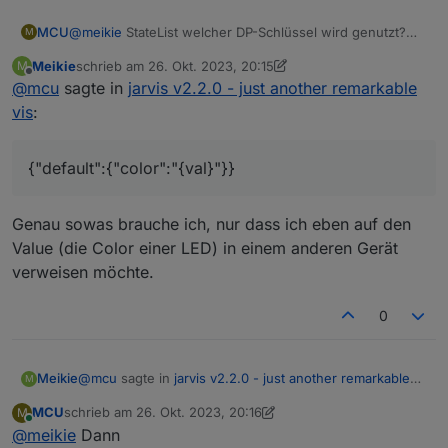
@
meikie
StateList welcher DP-Schlüssel wird genutzt?
MCU
M
Icon-Stil
Meikie
schrieb am
26. Okt. 2023, 20:15
M
zuletzt editiert von Meikie
Offline
@
mcu
sagte in
jarvis v2.2.0 - just another remarkable
vis
:
{"default":{"color":"{val}"}}
Genau sowas brauche ich, nur dass ich eben auf den
Value (die Color einer LED) in einem anderen Gerät
verweisen möchte.
0
@
mcu
sagte in
jarvis v2.2.0 - just another remarkable
Meikie
M
vis
:
MCU
schrieb am
26. Okt. 2023, 20:16
M
zuletzt editiert von MCU
Online
@
meikie
Dann
{"default":{"color":"{val}"}}