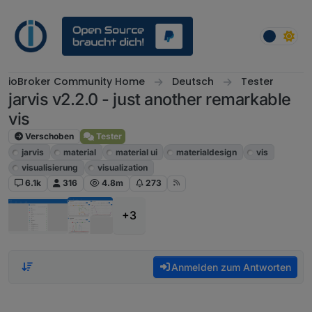
Weiter zum Inhalt
ioBroker Community Home
Deutsch
Tester
jarvis v2.2.0 - just another remarkable
vis
Verschoben
Tester
jarvis
material
material ui
materialdesign
vis
visualisierung
visualization
6.1k
316
4.8m
273
+3
Anmelden zum Antworten