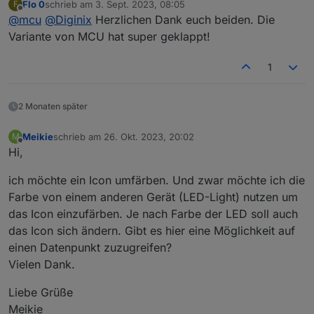
Flo 0
schrieb am
3. Sept. 2023, 08:05
F
zuletzt editiert von
Offline
@
mcu
@
Diginix
Herzlichen Dank euch beiden. Die
Variante von MCU hat super geklappt!
1
2 Monaten später
Meikie
schrieb am
26. Okt. 2023, 20:02
M
zuletzt editiert von
Offline
Hi,
ich möchte ein Icon umfärben. Und zwar möchte ich die
Farbe von einem anderen Gerät (LED-Light) nutzen um
das Icon einzufärben. Je nach Farbe der LED soll auch
das Icon sich ändern. Gibt es hier eine Möglichkeit auf
einen Datenpunkt zuzugreifen?
Vielen Dank.
Liebe Grüße
Meikie