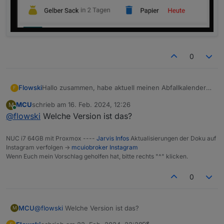
0
Hallo zusammen, habe aktuell meinen Abfallkalender
Flowski
F
im Jarvis visualisiert, jedoch gefällt mir die Smartphone
MCU
schrieb am
16. Feb. 2024, 12:26
M
Ansicht nicht wirklich. Hätte die 4 Tonnen gerne in
zuletzt editiert von
Online
@
flowski
Welche Version ist das?
einer Reihe, ist das iwie machbar? hatte die
Informationen schon unter das Logo angeordnet,
jedoch kamen dann nur 3 Icons in eine Reihe und die
NUC i7 64GB mit Proxmox ----
Jarvis Infos
Aktualisierungen der Doku auf
4. Tonne darunter...
Instagram verfolgen ->
mcuiobroker Instagram
Wenn Euch mein Vorschlag geholfen hat, bitte rechts "^" klicken.
0
MCU
@
flowski
Welche Version ist das?
M