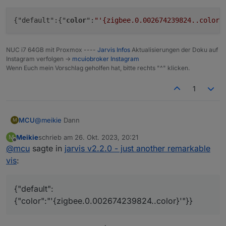
Genau sowas brauche ich, nur dass ich eben auf den
{"default":{"
color
":
"'{zigbee.0.002674239824..color}
Value (die Color einer LED) in einem anderen Gerät
verweisen möchte.
NUC i7 64GB mit Proxmox ----
Jarvis Infos
Aktualisierungen der Doku auf
Instagram verfolgen ->
mcuiobroker Instagram
Wenn Euch mein Vorschlag geholfen hat, bitte rechts "^" klicken.
1
@
meikie
Dann
MCU
M
Meikie
schrieb am
26. Okt. 2023, 20:21
M
zuletzt editiert von
Offline
@
mcu
sagte in
jarvis v2.2.0 - just another remarkable
vis
:
{"default":
{"color":"'{zigbee.0.002674239824..color}'"}}