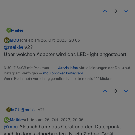
0
Hi,
Meikie
M
MCU
schrieb am
26. Okt. 2023, 20:05
M
ich möchte ein Icon umfärben. Und zwar möchte ich die
zuletzt editiert von
Online
@
meikie
v2?
Farbe von einem anderen Gerät (LED-Light) nutzen um
das Icon einzufärben. Je nach Farbe der LED soll auch
Liebe Grüße
Über welchen Adapter wird das LED-light angesteuert.
das Icon sich ändern. Gibt es hier eine Möglichkeit auf
Meikie
einen Datenpunkt zuzugreifen?
NUC i7 64GB mit Proxmox ----
Jarvis Infos
Aktualisierungen der Doku auf
Vielen Dank.
Instagram verfolgen ->
mcuiobroker Instagram
Wenn Euch mein Vorschlag geholfen hat, bitte rechts "^" klicken.
0
MCU
@
meikie
v2?
M
Über welchen Adapter wird das LED-light angesteuert.
Meikie
schrieb am
26. Okt. 2023, 20:06
M
zuletzt editiert von
Offline
@
mcu
Also ich habe das Gerät und den Datenpunkt
auch in Jarvis eingebunden. Ist ein Zigbee-Gerät.