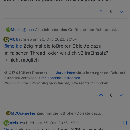
0
Meikie
@
mcu
Also ich habe das Gerät und den Datenpunkt
M
auch in Jarvis eingebunden. Ist ein Zigbee-Gerät.
MCU
schrieb am
26. Okt. 2023, 20:07
M
zuletzt editiert von
Online
@
meikie
Zeig mal die ioBroker-Objekte dazu.
Im falschen Thread, oder wirklich v2 imEinsatz?
-> nicht möglich
NUC i7 64GB mit Proxmox ----
Jarvis Infos
Aktualisierungen der Doku auf
Instagram verfolgen ->
mcuiobroker Instagram
Wenn Euch mein Vorschlag geholfen hat, bitte rechts "^" klicken.
0
MCU
@
meikie
Zeig mal die ioBroker-Objekte dazu.
M
Im falschen Thread, oder wirklich v2 imEinsatz?
Meikie
schrieb am
26. Okt. 2023, 20:11
M
-> nicht möglich
zuletzt editiert von
Offline
@
mcu
Hi, nein ich habe Jarvis 3.18 im Einsatz.