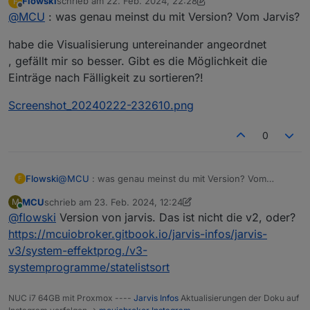
Flowski
schrieb am
22. Feb. 2024, 22:28
F
zuletzt editiert von Flowski
Offline
@
MCU
: was genau meinst du mit Version? Vom Jarvis?
habe die Visualisierung untereinander angeordnet
, gefällt mir so besser. Gibt es die Möglichkeit die
Einträge nach Fälligkeit zu sortieren?!
Screenshot_20240222-232610.png
0
@
MCU
: was genau meinst du mit Version? Vom
Flowski
F
Jarvis?
MCU
schrieb am
23. Feb. 2024, 12:24
M
habe die Visualisierung untereinander angeordnet
zuletzt editiert von MCU
Online
@
flowski
Version von jarvis. Das ist nicht die v2, oder?
, gefällt mir so besser. Gibt es die Möglichkeit die
Einträge nach Fälligkeit zu sortieren?!
Screenshot_20240222-232610.png
https://mcuiobroker.gitbook.io/jarvis-infos/jarvis-
v3/system-effektprog./v3-
systemprogramme/statelistsort
NUC i7 64GB mit Proxmox ----
Jarvis Infos
Aktualisierungen der Doku auf