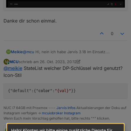
Danke dir schon einmal.
0
@
mcu
Hi, nein ich habe Jarvis 3.18 im Einsatz.
Meikie
M
MCU
schrieb am
26. Okt. 2023, 20:12
M
Ich dachte es ist einfach, innerhalb von Jarvis auf die
zuletzt editiert von MCU
Online
@
meikie
StateList welcher DP-Schlüssel wird genutzt?
Geräte (Datenpunkte) zuzugreifen.
Danke dir schon einmal.
Icon-Stil
Es geht mir um den Datenpunkt Color.
{"default":{"
color
":
"{val}"
NUC i7 64GB mit Proxmox ----
Jarvis Infos
Aktualisierungen der Doku auf
Instagram verfolgen ->
mcuiobroker Instagram
Wenn Euch mein Vorschlag geholfen hat, bitte rechts "^" klicken.
M
2 Antworten
0
Hallo! Könnten wir bitte einige zusätzliche Dienste für