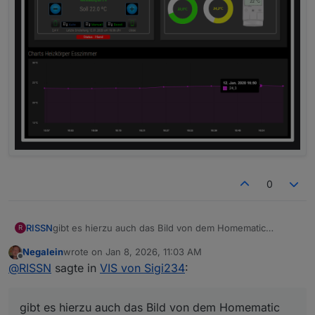
0
gibt es hierzu auch das Bild von dem Homematic
RISSN
R
Regler?
Negalein
wrote on
Jan 8, 2026, 11:03 AM
last edited by
Offline
@
RISSN
sagte in
VIS von Sigi234
:
gibt es hierzu auch das Bild von dem Homematic