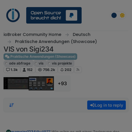
Skip to content
ioBroker Community Home
Deutsch
Praktische Anwendungen (Showcase)
VIS von Sigi234
Praktische Anwendungen (Showcase)
ode abfrage
vis
vis projekte
1.3k
152
756.2k
202
+93
Log in to reply
mameier1234
@
uli977
Wie wäre es mit einer Zerlegung des
M