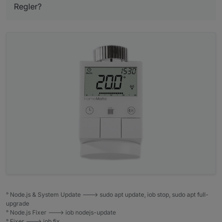
Regler?
° Node.js & System Update ---> sudo apt update, iob stop, sudo apt full-
upgrade
° Node.js Fixer ---> iob nodejs-update
° Fixer ---> iob fix