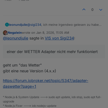
0
leonundjulie
@
sigi234
, ich meine irgendwo gelesen zu haben,
L
dass einer der WETTER Adapter nicht mehr
Negalein
wrote on
Jan 8, 2026, 11:05 AM
funktioniert, weil der dahinterliegende
last edited by
Offline
@
leonundjulie
sagte in
VIS von Sigi234
:
Wetterdienst nicht zur Verfügung steht. Leider
finde ich den Artikel nicht wieder … ist die von Dir
definierte WETTER.VIS davon betroffen?
einer der WETTER Adapter nicht mehr funktioniert
Oberkante ich die mit copy&Paste + Anpassungen
immer noch übernehmen, ist die noch up to Date?
geht um "das Wetter"
gibt eine neue Version (4.x.x)
https://forum.iobroker.net/topic/5347/adapter-
daswetter?page=1
° Node.js & System Update ---> sudo apt update, iob stop, sudo apt full-
upgrade
° Node.js Fixer ---> iob nodejs-update