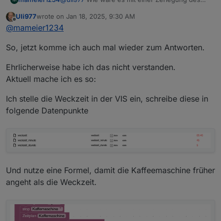
Strings 06:10 in zwei Teile (: als Trenner), beides
Uli977
wrote on
Jan 18, 2025, 9:30 AM
in Variablen einlesen und wenn dann die
last edited by
Offline
@
mameier1234
Minuten kleiner als 10 sind, dann eben die
Stunden um eins reduzieren und die Minuten
So, jetzt komme ich auch mal wieder zum Antworten.
entsprechen....
Ehrlicherweise habe ich das nicht verstanden.
Aktuell mache ich es so:
Ich stelle die Weckzeit in der VIS ein, schreibe diese in
folgende Datenpunkte
Und nutze eine Formel, damit die Kaffeemaschine früher
angeht als die Weckzeit.