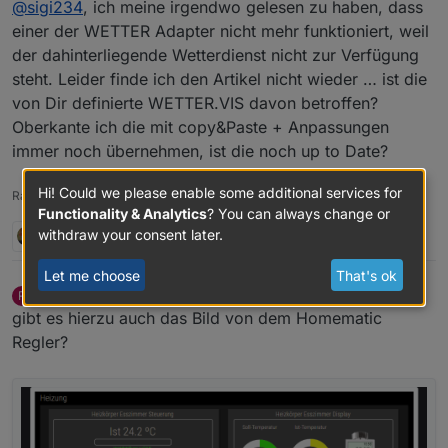
@
sigi234
, ich meine irgendwo gelesen zu haben, dass
einer der WETTER Adapter nicht mehr funktioniert, weil
der dahinterliegende Wetterdienst nicht zur Verfügung
steht. Leider finde ich den Artikel nicht wieder … ist die
von Dir definierte WETTER.VIS davon betroffen?
Oberkante ich die mit copy&Paste + Anpassungen
immer noch übernehmen, ist die noch up to Date?
Hi! Could we please enable some additional services for
Raspi mit IOB für PV-Steuerung & Home Entertainment & Wtterzentrale
Functionality & Analytics
? You can always change or
withdraw your consent later.
1 Reply
0
Let me choose
That's ok
RISSN
wrote on
Jan 8, 2026, 10:08 AM
R
last edited by RISSN
Jan 8, 2026, 11:08 AM
Online
gibt es hierzu auch das Bild von dem Homematic
Regler?