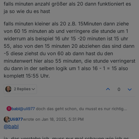
folgende Datenpunkte
falls minuten anzahl größer als 20 dann funktioniert es
ja so wie du es hast
Und nutze eine Formel, damit die Kaffeemaschine
falls minuten kleiner als 20 z.B. 15Minuten dann ziehe
früher angeht als die Weckzeit.
von 60 15 minuten ab und verringere die stunde um 1
widerrum als beispiel 16 uhr 15 -20 minuten ist 15 uhr
55, also von den 15 minuten 20 abziehen das sind dann
-5 diese ziehst du von 60 ab dann hast du den
minutenwert hier also 55 minuten, die stunde verringerst
du dann in der selben logik um 1 also 16 - 1 = 15 also
komplett 15:55 Uhr.
Und da bei einer Weckzeit 6:15 Uhr abzüglich 20min =
6:-05 rauskommt, geht es halt bei Weckzeiten kleiner
2 Replies
0
xh:21min nicht.
@
uli977
doch das geht schon, du musst es nur richtig
babl
B
zerlegen und dann eine oder mehrere logiken einbauen
Uli977
wrote on
Jan 18, 2025, 5:31 PM
als beispiel
falls minuten anzahl größer als 20 dann funktioniert es ja
last edited by
Offline
@
babl
so wie du es hast
falls minuten kleiner als 20 z.B. 15Minuten dann ziehe von
ja, das verstehe ich. muss nur mal schauen wie ich es
60 15 minuten ab und verringere die stunde um 1