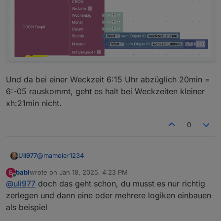
Und da bei einer Weckzeit 6:15 Uhr abzüglich 20min =
6:-05 rauskommt, geht es halt bei Weckzeiten kleiner
xh:21min nicht.
0
@
mameier1234
Uli977
babl
wrote on
Jan 18, 2025, 4:23 PM
B
So, jetzt komme ich auch mal wieder zum Antworten.
last edited by
Offline
@
uli977
doch das geht schon, du musst es nur richtig
Ehrlicherweise habe ich das nicht verstanden.
zerlegen und dann eine oder mehrere logiken einbauen
Aktuell mache ich es so:
als beispiel
Ich stelle die Weckzeit in der VIS ein, schreibe diese in