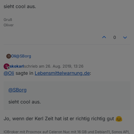
meiner VIS, 1:1 so per Daten von der Webseite):
einfach mal weggelassen.
sieht cool aus.
Gruß
Oliver
0
@
SBorg
Oli
O
skokarl
schrieb am
26. Aug. 2019, 13:26
S
sieht cool aus.
zuletzt editiert von
Offline
@
Oli
sagte in
Lebensmittelwarnung.de
:
@
SBorg
sieht cool aus.
Jo, wenn der Kerl Zeit hat ist er richtig richtig gut
IOBroker mit Proxmox auf Celeron Nuc mit 16 GB und Debian11, Sonos API,