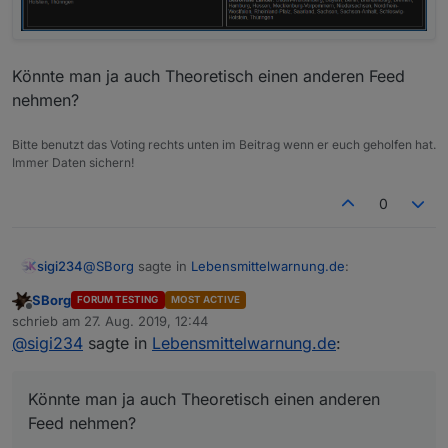
Könnte man ja auch Theoretisch einen anderen Feed
nehmen?
Bitte benutzt das Voting rechts unten im Beitrag wenn er euch geholfen hat.
Immer Daten sichern!
0
@
SBorg
sagte in
Lebensmittelwarnung.de
:
sigi234
SBorg
FORUM TESTING
MOST ACTIVE
Offline
@
sigi234
sagte in
Lebensmittelwarnung.de
:
schrieb am
27. Aug. 2019, 12:44
zuletzt editiert von
@
sigi234
sagte in
Lebensmittelwarnung.de
:
Geht...........
polldata is not defined
Edit:
Könnte man ja auch Theoretisch einen anderen
Feed nehmen?
Hast du wirklich das Ganze JS 1:1 kopiert? Dem
fehlt lt. Fehlermeldung die Funktion "polldata"