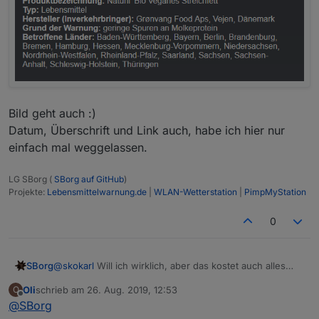
Bild geht auch :)
Datum, Überschrift und Link auch, habe ich hier nur
einfach mal weggelassen.
LG SBorg (
SBorg auf GitHub
)
Projekte:
Lebensmittelwarnung.de
|
WLAN-Wetterstation
|
PimpMyStation
0
@
skokarl
Will ich wirklich, aber das kostet auch alles
SBorg
immer Zeit. JS lernt sich auch nicht von heute auf
Oli
schrieb am
26. Aug. 2019, 12:53
O
morgen... *
augenzwinker*
^^
Bild geht auch :)
zuletzt editiert von
Offline
@
SBorg
@
Oli
Ich werde es so lassen wie es ist (Testanzeige in
Datum, Überschrift und Link auch, habe ich hier nur