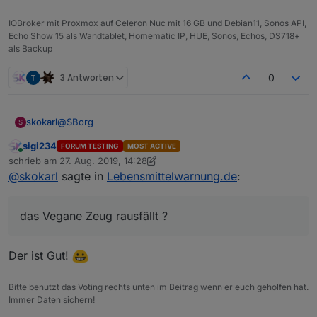
IOBroker mit Proxmox auf Celeron Nuc mit 16 GB und Debian11, Sonos API,
Echo Show 15 als Wandtablet, Homematic IP, HUE, Sonos, Echos, DS718+
als Backup
3 Antworten
0
@
SBorg
skokarl
S
sigi234
FORUM TESTING
MOST ACTIVE
Mein lieber SBorg, Du bist ja so ne Art McGyver unter
Online
schrieb am
27. Aug. 2019, 14:28
den Programmierern hier.... Meinst Du man könnte
zuletzt editiert von sigi234
@
skokarl
sagte in
Lebensmittelwarnung.de
:
Filter definieren ? dass z.b. das Vegane Zeug rausfällt
?
das Vegane Zeug rausfällt ?
Der ist Gut!
Bitte benutzt das Voting rechts unten im Beitrag wenn er euch geholfen hat.
Immer Daten sichern!