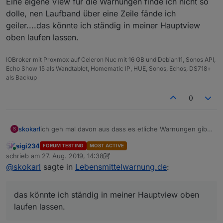
Eine eigene View für die Warnungen finde ich nicht so
dolle, nen Laufband über eine Zeile fände ich
geiler....das könnte ich ständig in meiner Hauptview
oben laufen lassen.
IOBroker mit Proxmox auf Celeron Nuc mit 16 GB und Debian11, Sonos API,
Echo Show 15 als Wandtablet, Homematic IP, HUE, Sonos, Echos, DS718+
als Backup
0
skokarl
ich geh mal davon aus dass es etliche Warnungen gibt,
S
könnte man nicht in einer View eine Laufzeile haben
sigi234
FORUM TESTING
MOST ACTIVE
wo die aktuellen ständig angezeigt und erneuert
Online
schrieb am
27. Aug. 2019, 14:38
werden ? Eine eigene View für die Warnungen finde
zuletzt editiert von sigi234
@
skokarl
sagte in
Lebensmittelwarnung.de
:
ich nicht so dolle, nen Laufband über eine Zeile fände
ich geiler....das könnte ich ständig in meiner Hauptview
oben laufen lassen.
das könnte ich ständig in meiner Hauptview oben
laufen lassen.