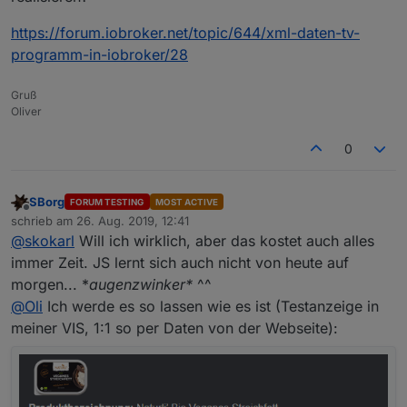
Ist kein Adapter, sondern ein Javascript.
https://forum.iobroker.net/topic/644/xml-daten-tv-
programm-in-iobroker/28
Gruß
Oliver
0
SBorg
FORUM TESTING
MOST ACTIVE
Offline
schrieb am
26. Aug. 2019, 12:41
zuletzt editiert von
@
skokarl
Will ich wirklich, aber das kostet auch alles
immer Zeit. JS lernt sich auch nicht von heute auf
morgen... *
augenzwinker*
^^
@
Oli
Ich werde es so lassen wie es ist (Testanzeige in
meiner VIS, 1:1 so per Daten von der Webseite):