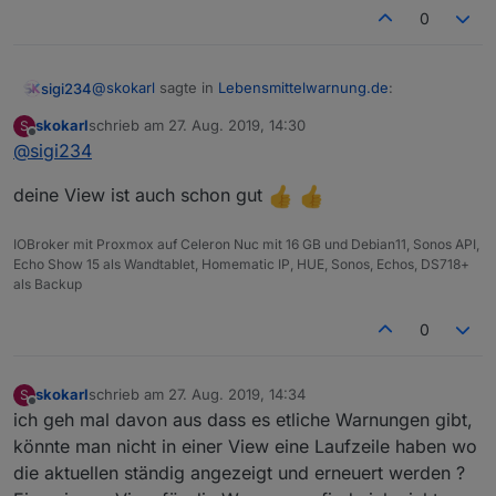
0
@
skokarl
sagte in
Lebensmittelwarnung.de
:
sigi234
skokarl
schrieb am
27. Aug. 2019, 14:30
S
zuletzt editiert von
Offline
@
sigi234
das Vegane Zeug rausfällt ?
deine View ist auch schon gut
Der ist Gut!
IOBroker mit Proxmox auf Celeron Nuc mit 16 GB und Debian11, Sonos API,
Echo Show 15 als Wandtablet, Homematic IP, HUE, Sonos, Echos, DS718+
als Backup
0
skokarl
schrieb am
27. Aug. 2019, 14:34
S
zuletzt editiert von
Offline
ich geh mal davon aus dass es etliche Warnungen gibt,
könnte man nicht in einer View eine Laufzeile haben wo
die aktuellen ständig angezeigt und erneuert werden ?