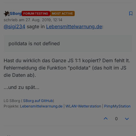
SBorg
FORUM TESTING
MOST ACTIVE
Offline
schrieb am
27. Aug. 2019, 12:14
zuletzt editiert von
@
sigi234
sagte in
Lebensmittelwarnung.de
:
polldata is not defined
Hast du wirklich das Ganze JS 1:1 kopiert? Dem fehlt lt.
Fehlermeldung die Funktion "polldata" (das holt im JS
die Daten ab).
...und zu spät...
LG SBorg (
SBorg auf GitHub
)
Projekte:
Lebensmittelwarnung.de
|
WLAN-Wetterstation
|
PimpMyStation
0