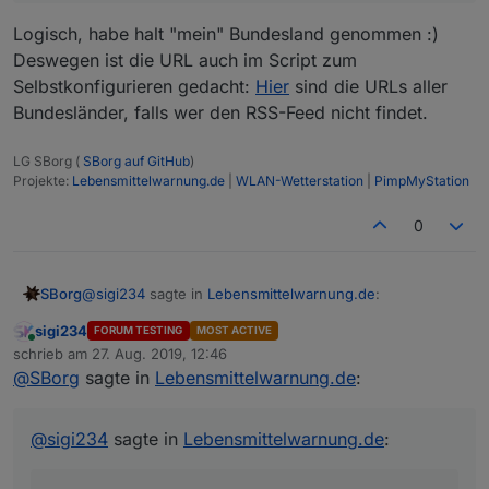
(das holt im JS die Daten ab).
Logisch, habe halt "mein" Bundesland genommen :)
...und zu spät...
Deswegen ist die URL auch im Script zum
Selbstkonfigurieren gedacht:
Hier
sind die URLs aller
Bundesländer, falls wer den RSS-Feed nicht findet.
LG SBorg (
SBorg auf GitHub
)
Projekte:
Lebensmittelwarnung.de
|
WLAN-Wetterstation
|
PimpMyStation
0
Könnte man ja auch Theoretisch einen anderen Feed
nehmen?
@
sigi234
sagte in
Lebensmittelwarnung.de
:
SBorg
sigi234
FORUM TESTING
MOST ACTIVE
Online
Könnte man ja auch Theoretisch einen anderen
schrieb am
27. Aug. 2019, 12:46
zuletzt editiert von
Feed nehmen?
@
SBorg
sagte in
Lebensmittelwarnung.de
:
Logisch, habe halt "mein" Bundesland genommen :)
Deswegen ist die URL auch im Script zum
Selbstkonfigurieren gedacht:
Hier
sind die URLs aller
@
sigi234
sagte in
Lebensmittelwarnung.de
:
Bundesländer, falls wer den RSS-Feed nicht findet.