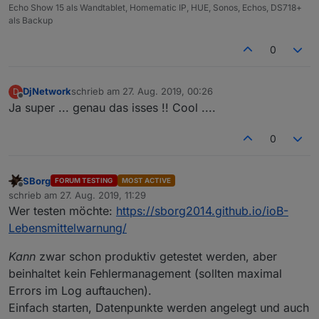
Echo Show 15 als Wandtablet, Homematic IP, HUE, Sonos, Echos, DS718+
als Backup
0
DjNetwork
schrieb am
27. Aug. 2019, 00:26
D
zuletzt editiert von
Offline
Ja super ... genau das isses !! Cool ....
0
SBorg
FORUM TESTING
MOST ACTIVE
Offline
schrieb am
27. Aug. 2019, 11:29
zuletzt editiert von
Wer testen möchte:
https://sborg2014.github.io/ioB-
Lebensmittelwarnung/
Kann
zwar schon produktiv getestet werden, aber
beinhaltet kein Fehlermanagement (sollten maximal
Errors im Log auftauchen).
Einfach starten, Datenpunkte werden angelegt und auch