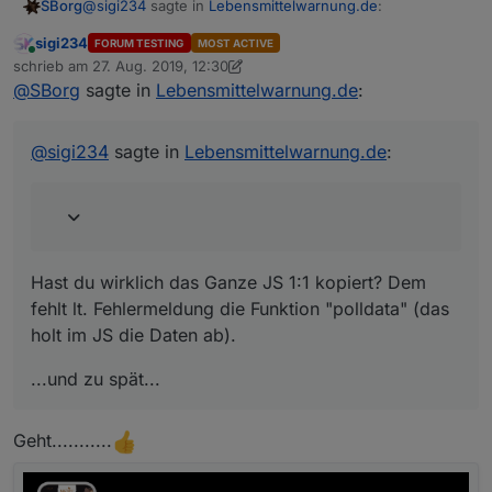
@
sigi234
sagte in
Lebensmittelwarnung.de
:
SBorg
sigi234
FORUM TESTING
MOST ACTIVE
Online
polldata is not defined
schrieb am
27. Aug. 2019, 12:30
zuletzt editiert von sigi234
@
SBorg
sagte in
Lebensmittelwarnung.de
:
Hast du wirklich das Ganze JS 1:1 kopiert? Dem fehlt lt.
Fehlermeldung die Funktion "polldata" (das holt im JS
@
sigi234
sagte in
Lebensmittelwarnung.de
:
die Daten ab).
...und zu spät...
Hast du wirklich das Ganze JS 1:1 kopiert? Dem
fehlt lt. Fehlermeldung die Funktion "polldata" (das
holt im JS die Daten ab).
...und zu spät...
Geht...........