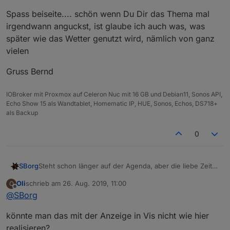
Spass beiseite.... schön wenn Du Dir das Thema mal
irgendwann anguckst, ist glaube ich auch was, was
später wie das Wetter genutzt wird, nämlich von ganz
vielen
Gruss Bernd
IOBroker mit Proxmox auf Celeron Nuc mit 16 GB und Debian11, Sonos API,
Echo Show 15 als Wandtablet, Homematic IP, HUE, Sonos, Echos, DS718+
als Backup
0
Steht schon länger auf der Agenda, aber die liebe Zeit...
SBorg
...aber danke, dass du mich auf den RSS-Feed
Oli
schrieb am
26. Aug. 2019, 11:00
O
aufmerksam gemacht hast, den hatte ich gar nicht auf
Grundgerüst = ließt den Feed aus und gibt "Titel", "Link"
zuletzt editiert von
Offline
@
SBorg
dem Schirm.
und "Beschreibung" einfach auf der Console aus.
Eben mal das Grundgerüst erstellt, funktioniert auch
Müsste man sich auch mal Gedanken um die Ausgabe
könnte man das mit der Anzeige in Vis nicht wie hier
schon, nur hätte ich auch gerne das Bild (geht mir
im ioB machen...
aktuell noch verloren).
realisieren?