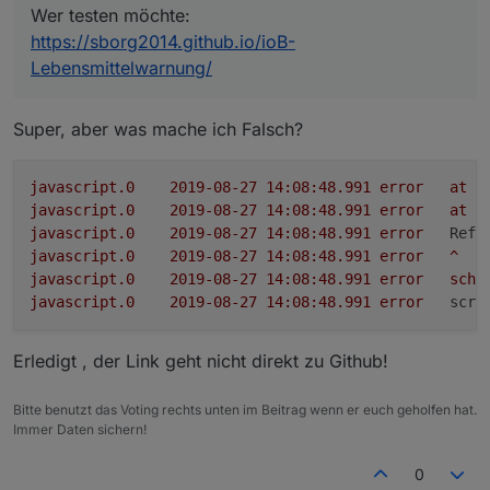
Wer testen möchte:
nur noch zum eingestellten Intervall.
nicht immer mit dem Inhalt des RSS-Feeds überein ;)
sonst per JS keine neuen Datenpunkte anlegen),
Soll die Anzahl der Warnungen geändert werden, muss
https://sborg2014.github.io/ioB-
danach seid ihr aber frei.
im Moment noch
vorher
der
kpl. Datenpunkt samt
Lebensmittelwarnung/
Unterordner
gelöscht werden! Im Beispiel also per
"Mülleimer" bei den Objekten
javascript.0.VIS.Lebensmittelwarnung
. Sonst werden die
Super, aber was mache ich Falsch?
überschüssigen (wenn man die Anzahl verringert) DPs
nicht gelöscht, oder die neuen angelegt (wenn man die
Anzahl erhöht).
javascript.0
2019-08-27 14:08:48.991	
error
at
S
javascript.x.
muss leider sein (außerhalb lassen sich
javascript.0
2019-08-27 14:08:48.991	
error
at
s
sonst per JS keine neuen Datenpunkte anlegen),
javascript.0
2019-08-27 14:08:48.991	
error
Refe
danach seid ihr aber frei.
javascript.0
2019-08-27 14:08:48.991	
error
^
javascript.0
2019-08-27 14:08:48.991	
error
sche
javascript.0
2019-08-27 14:08:48.991	
error
scri
Erledigt , der Link geht nicht direkt zu Github!
Bitte benutzt das Voting rechts unten im Beitrag wenn er euch geholfen hat.
Immer Daten sichern!
0