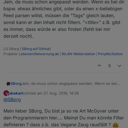
Jein, da muss schon angepasst werden. Wenn es bei dir
bspw. etwas ähnliches gibt, oder du einen x-beliebigen
Feed parsen willst, müssen die "Tags" gleich lauten,
sonst kann er den Inhalt nicht filtern. "<title>" z.B. gibt
es immer, dass würde er also finden (fehlt bei mir
derzeit noch).
LG SBorg (
SBorg auf GitHub
)
Projekte:
Lebensmittelwarnung.de
|
WLAN-Wetterstation
|
PimpMyStation
0
SBorg
Jein, da muss schon angepasst werden. Wenn es bei
dir bspw. etwas ähnliches gibt, oder du einen x-
skokarl
schrieb am
27. Aug. 2019, 14:26
S
beliebigen Feed parsen willst, müssen die "Tags" gleich
zuletzt editiert von
Offline
@
SBorg
lauten, sonst kann er den Inhalt nicht filtern. "<title>"
z.B. gibt es immer, dass würde er also finden (fehlt bei
Mein lieber SBorg, Du bist ja so ne Art McGyver unter
mir derzeit noch).
den Programmierern hier.... Meinst Du man könnte Filter
definieren ? dass z.b. das Vegane Zeug rausfällt ?