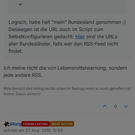
Logisch, habe halt "mein" Bundesland genommen :)
Deswegen ist die URL auch im Script zum
Selbstkonfigurieren gedacht:
Hier
sind die URLs
aller Bundesländer, falls wer den RSS-Feed nicht
findet.
Ich meine nicht die von Lebensmittelwarnung, sondern
jede andere RSS.
Bitte benutzt das Voting rechts unten im Beitrag wenn er euch geholfen hat.
Immer Daten sichern!
0
SBorg
FORUM TESTING
MOST ACTIVE
Offline
schrieb am
27. Aug. 2019, 12:56
zuletzt editiert von