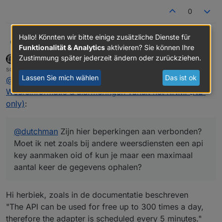
adapters/iobroker.knmi-weather
0
Hallo! Könnten wir bitte einige zusätzliche Dienste für
Herbiek
@
dutchman
Zijn hier beperkingen aan verbonden?
H
Funktionalität & Analytics
aktivieren? Sie können Ihre
Moet ik net zoals bij andere weersdiensten een api
Zustimmung später jederzeit ändern oder zurückziehen.
Dutchman
DEVELOPER
MOST ACTIVE
ADMINISTRATORS
key aanmaken oid of kun je maar een maximaal aantal
Offline
schrieb am
13. Juni 2022, 10:20
keer de gegevens ophalen?
zuletzt editiert von Dutchman
Lassen Sie mich wählen
Das ist ok
@
herbiek
sagte in
[Nieuwe adapter] KNMI-Weather ;
Weersinformatie & alarmeringen vanuit het KNMI (NL-
only)
:
@
dutchman
Zijn hier beperkingen aan verbonden?
Moet ik net zoals bij andere weersdiensten een api
key aanmaken oid of kun je maar een maximaal
aantal keer de gegevens ophalen?
Hi herbiek, zoals in de documentatie beschreven
"The API can be used for free up to 300 times a day,
therefore the adapter is scheduled every 5 minutes."