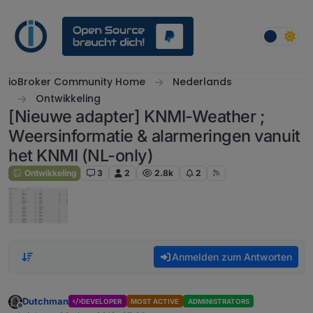
Weiter zum Inhalt
ioBroker Community Home
Nederlands
Ontwikkeling
[Nieuwe adapter] KNMI-Weather ;
Weersinformatie & alarmeringen vanuit
het KNMI (NL-only)
Ontwikkeling
3
2
2.8k
2
Anmelden zum Antworten
Dutchman
DEVELOPER
MOST ACTIVE
ADMINISTRATORS
Offline