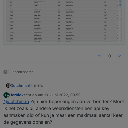
0
3 Jahren später
Hi allen,
Dutchman
Herbiek
schrieb am
13. Juni 2022, 09:59
H
ik ergerde me eraan dat onze Duitse collega een
zuletzt editiert von
Offline
@
dutchman
Zijn hier beperkingen aan verbonden? Moet
DWD systeem hebben met weer alarmen in
ioBroker en wij niet (alleen weerbericht).
Hij kan binnenkort in de admin geïnstalleerd
ik net zoals bij andere weersdiensten een api key
Daarom heb ik een adapter geschreven ter
worden, voor wie niet kan wachten en mee wil
aanmaken oid of kun je maar een maximaal aantal keer
koppeling met het KNMI :)
testen graag via GitHub installeren :
Have Fun !
de gegevens ophalen?
https://github.com/iobroker-community-