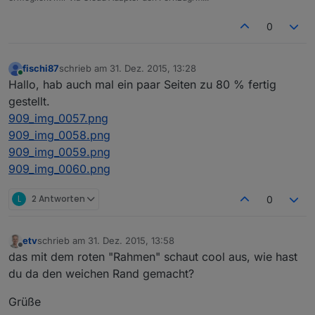
0
fischi87
schrieb am
31. Dez. 2015, 13:28
zuletzt editiert von
Online
Hallo, hab auch mal ein paar Seiten zu 80 % fertig
gestellt.
909_img_0057.png
909_img_0058.png
909_img_0059.png
909_img_0060.png
L
2 Antworten
0
etv
schrieb am
31. Dez. 2015, 13:58
zuletzt editiert von
Offline
das mit dem roten "Rahmen" schaut cool aus, wie hast
du da den weichen Rand gemacht?
Grüße