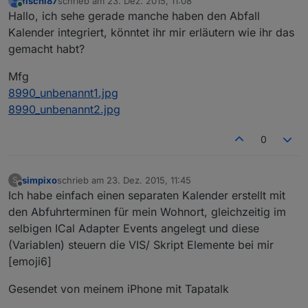
fischi87
schrieb am
23. Dez. 2015, 11:08
zuletzt editiert von
Online
Hallo, ich sehe gerade manche haben den Abfall
Kalender integriert, könntet ihr mir erläutern wie ihr das
gemacht habt?
Mfg
8990_unbenannt1.jpg
8990_unbenannt2.jpg
0
simpixo
schrieb am
23. Dez. 2015, 11:45
S
zuletzt editiert von
Offline
Ich habe einfach einen separaten Kalender erstellt mit
den Abfuhrterminen für mein Wohnort, gleichzeitig im
selbigen ICal Adapter Events angelegt und diese
(Variablen) steuern die VIS/ Skript Elemente bei mir
[emoji6]
Gesendet von meinem iPhone mit Tapatalk