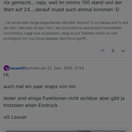
nix gemacht....naja, weil im minmx 100 stand und der
Wert auf 24....darauf musst auch einmal kommen :D
…ist schon sehr lange begeisterter ioBroker Nutzer! 1x zu Hause und 1x auf
der Alm. ioBroker ist das 'Hirn' des Smarthome und steuert HomeMatic
und Shellys, loggt was so passiert, zeigt es auf Tabletts schön an und
ermöglicht mir via Cloud Adapter den Fernzugriff...
0
looxer01
schrieb am
22. Dez. 2015, 17:54
L
zuletzt editiert von
Offline
Hi,
auch mal ein paar snaps von mir.
leider sind einige Funktionen nicht sichtbar aber gibt ja
trotzdem einen Eindruck
vG Looxer