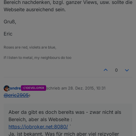
Bereich nachdenken, bzgl. ganzer Views, usw. sollte die
Webseite ausreichend sein.
Gruß,
Eric
Roses are red, violets are blue,
if I listen to metal, my neighbours do too
0
andre
schrieb am
28. Dez. 2015, 10:31
DEVELOPER
zuletzt editiert von
Offline
@
eric2905
:
Aber da gibt es doch bereits was - zwar nicht als
Bereich, aber als Webseite :
https://iobroker.net:8080/
`
Ja, ist bekannt. Was für mich aber viel reizvoller