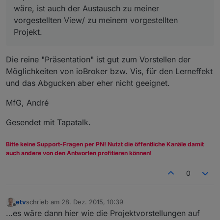
wäre, ist auch der Austausch zu meiner
vorgestellten View/ zu meinem vorgestellten
Projekt.
Die reine "Präsentation" ist gut zum Vorstellen der
Möglichkeiten von ioBroker bzw. Vis, für den Lerneffekt
und das Abgucken aber eher nicht geeignet.
MfG, André
Gesendet mit Tapatalk.
Bitte keine Support-Fragen per PN! Nutzt die öffentliche Kanäle damit
auch andere von den Antworten profitieren können!
0
etv
schrieb am
28. Dez. 2015, 10:39
zuletzt editiert von
Offline
…es wäre dann hier wie die Projektvorstellungen auf