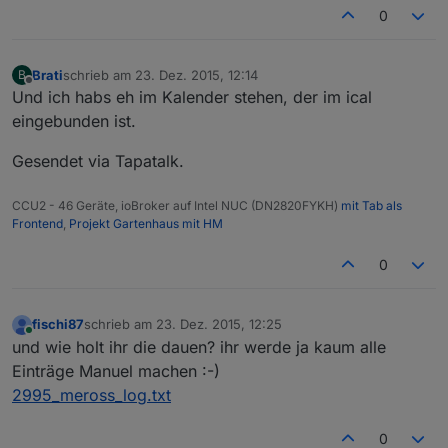
0
Brati
schrieb am
23. Dez. 2015, 12:14
B
zuletzt editiert von
Offline
Und ich habs eh im Kalender stehen, der im ical
eingebunden ist.
Gesendet via Tapatalk.
CCU2 - 46 Geräte, ioBroker auf Intel NUC (DN2820FYKH)
mit Tab als
Frontend
,
Projekt Gartenhaus mit HM
0
fischi87
schrieb am
23. Dez. 2015, 12:25
zuletzt editiert von
Online
und wie holt ihr die dauen? ihr werde ja kaum alle
Einträge Manuel machen :-)
2995_meross_log.txt
0