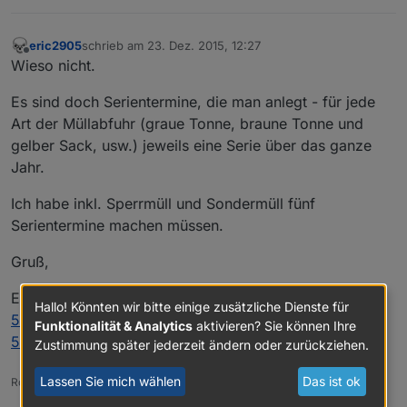
eric2905
schrieb am
23. Dez. 2015, 12:27
zuletzt editiert von
Offline
Wieso nicht.
Es sind doch Serientermine, die man anlegt - für jede
Art der Müllabfuhr (graue Tonne, braune Tonne und
gelber Sack, usw.) jeweils eine Serie über das ganze
Jahr.
Ich habe inkl. Sperrmüll und Sondermüll fünf
Serientermine machen müssen.
Gruß,
Eric
Hallo! Könnten wir bitte einige zusätzliche Dienste für
5553_bildschirmfoto_2018-11-18_um_13.36.39.png
Funktionalität & Analytics
aktivieren? Sie können Ihre
5553_bildschirmfoto_2018-11-18_um_13.38.57.png
Zustimmung später jederzeit ändern oder zurückziehen.
Lassen Sie mich wählen
Das ist ok
Roses are red, violets are blue,