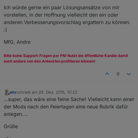
Ich würde gerne ein paar Lösungsansätze von mir
vorstellen, in der Hoffnung vielleicht den ein oder
anderen Verbesserungsvorschlag ergattern zu können.
:)
MfG, Andre
Bitte keine Support-Fragen per PN! Nutzt die öffentliche Kanäle damit
auch andere von den Antworten profitieren können!
0
etv
schrieb am
28. Dez. 2015, 10:22
zuletzt editiert von
Offline
…super, das wäre eine feine Sache! Vielleicht kann einer
der Mods nach den Feiertagen eine neue Rubrik dafür
anlegen....
Grüße