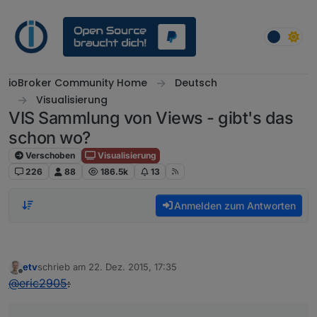
Weiter zum Inhalt
ioBroker Community Home
Deutsch
Visualisierung
VIS Sammlung von Views - gibt's das
schon wo?
Verschoben
Visualisierung
226
88
186.5k
13
Anmelden zum Antworten
etv
schrieb am
22. Dez. 2015, 17:35
zuletzt editiert von
Offline
@
eric2905
: