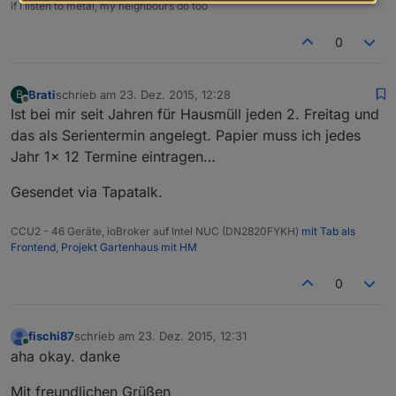
if I listen to metal, my neighbours do too
0
Brati
schrieb am
23. Dez. 2015, 12:28
B
zuletzt editiert von
Offline
Ist bei mir seit Jahren für Hausmüll jeden 2. Freitag und
das als Serientermin angelegt. Papier muss ich jedes
Jahr 1x 12 Termine eintragen…
Gesendet via Tapatalk.
CCU2 - 46 Geräte, ioBroker auf Intel NUC (DN2820FYKH)
mit Tab als
Frontend
,
Projekt Gartenhaus mit HM
0
fischi87
schrieb am
23. Dez. 2015, 12:31
zuletzt editiert von
Online
aha okay. danke
Mit freundlichen Grüßen