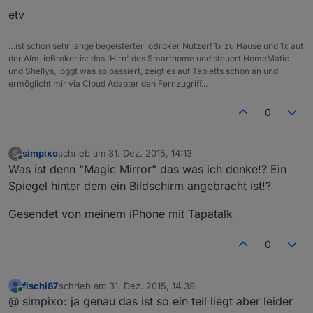
etv
…ist schon sehr lange begeisterter ioBroker Nutzer! 1x zu Hause und 1x auf
der Alm. ioBroker ist das 'Hirn' des Smarthome und steuert HomeMatic
und Shellys, loggt was so passiert, zeigt es auf Tabletts schön an und
ermöglicht mir via Cloud Adapter den Fernzugriff...
0
simpixo
schrieb am
31. Dez. 2015, 14:13
S
zuletzt editiert von
Offline
Was ist denn "Magic Mirror" das was ich denke!? Ein
Spiegel hinter dem ein Bildschirm angebracht ist!?
Gesendet von meinem iPhone mit Tapatalk
0
fischi87
schrieb am
31. Dez. 2015, 14:39
zuletzt editiert von
Online
@ simpixo: ja genau das ist so ein teil liegt aber leider