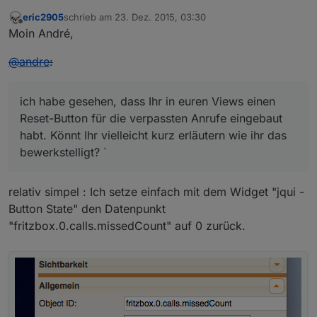
eric2905
schrieb am
23. Dez. 2015, 03:30
zuletzt editiert von
Offline
Moin André,
@
andre
:
ich habe gesehen, dass Ihr in euren Views einen
Reset-Button für die verpassten Anrufe eingebaut
habt. Könnt Ihr vielleicht kurz erläutern wie ihr das
bewerkstelligt? `
relativ simpel : Ich setze einfach mit dem Widget "jqui -
Button State" den Datenpunkt
"fritzbox.0.calls.missedCount" auf 0 zurück.