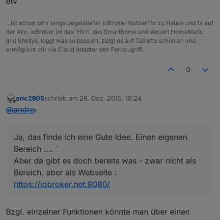
etv
…ist schon sehr lange begeisterter ioBroker Nutzer! 1x zu Hause und 1x auf
der Alm. ioBroker ist das 'Hirn' des Smarthome und steuert HomeMatic
und Shellys, loggt was so passiert, zeigt es auf Tabletts schön an und
ermöglicht mir via Cloud Adapter den Fernzugriff...
0
eric2905
schrieb am
28. Dez. 2015, 10:24
zuletzt editiert von
Offline
@
andre
:
Ja, das finde ich eine Gute Idee. Einen eigenen
Bereich …. `
Aber da gibt es doch bereits was - zwar nicht als
Bereich, aber als Webseite :
https://iobroker.net:8080/
Bzgl. einzelner Funktionen könnte man über einen