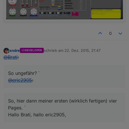
0
andre
schrieb am
22. Dez. 2015, 21:47
DEVELOPER
zuletzt editiert von
Offline
@
Brati
:
So ungefähr? `
@
eric2905
:
So, hier dann meiner ersten (wirklich fertigen) vier
Pages. `
Hallo Brati, hallo eric2905,