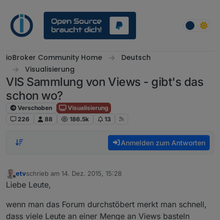
Weiter zum Inhalt
ioBroker Community Home
Deutsch
Visualisierung
VIS Sammlung von Views - gibt's das
schon wo?
Verschoben
Visualisierung
226
88
186.5k
13
Anmelden zum Antworten
etv
schrieb am
14. Dez. 2015, 15:28
zuletzt editiert von
Offline
Liebe Leute,
wenn man das Forum durchstöbert merkt man schnell,
dass viele Leute an einer Menge an Views basteln