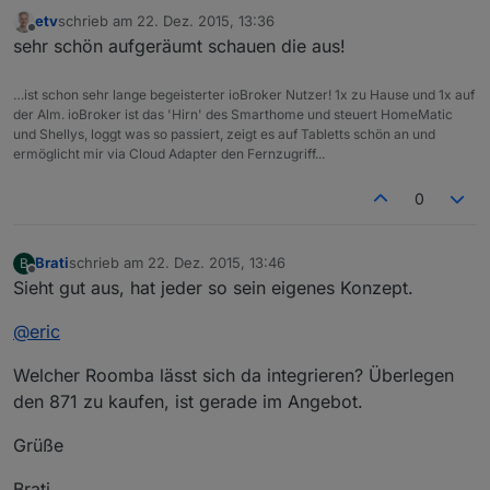
etv
schrieb am
22. Dez. 2015, 13:36
zuletzt editiert von
Offline
sehr schön aufgeräumt schauen die aus!
…ist schon sehr lange begeisterter ioBroker Nutzer! 1x zu Hause und 1x auf
der Alm. ioBroker ist das 'Hirn' des Smarthome und steuert HomeMatic
und Shellys, loggt was so passiert, zeigt es auf Tabletts schön an und
ermöglicht mir via Cloud Adapter den Fernzugriff...
0
Brati
schrieb am
22. Dez. 2015, 13:46
B
zuletzt editiert von
Offline
Sieht gut aus, hat jeder so sein eigenes Konzept.
@
eric
Welcher Roomba lässt sich da integrieren? Überlegen
den 871 zu kaufen, ist gerade im Angebot.
Grüße
Brati