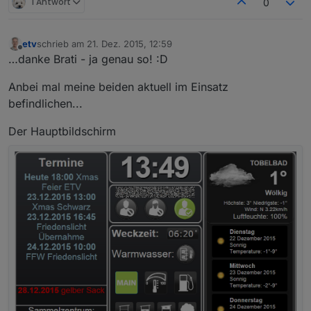
1 Antwort
0
etv
schrieb am
21. Dez. 2015, 12:59
zuletzt editiert von
Offline
…danke Brati - ja genau so! :D
Anbei mal meine beiden aktuell im Einsatz
befindlichen...
Der Hauptbildschirm