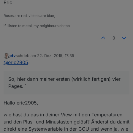
Eric
Roses are red, violets are blue,
if I listen to metal, my neighbours do too
0
etv
schrieb am
22. Dez. 2015, 17:35
zuletzt editiert von
Offline
@
eric2905
:
So, hier dann meiner ersten (wirklich fertigen) vier
Pages. `
Hallo eric2905,
wie hast du das in deiner View mit den Temperaturen
und den Plus- und Minustasten gelöst? Änderst du damit
direkt eine Systemvariable in der CCU und wenn ja, wie