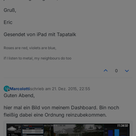
Gruß,
Eric
Gesendet von iPad mit Tapatalk
Roses are red, violets are blue,
if I listen to metal, my neighbours do too
0
Marcolotti
schrieb am
21. Dez. 2015, 22:55
M
zuletzt editiert von
12. März 2017, 13:48
Offline
Guten Abend,
hier mal ein Bild von meinem Dashboard. Bin noch
fleißig dabei eine Ordnung reinzubekommen.