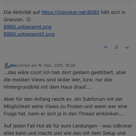
Die Aktivität auf
https://iobroker.net:8080
hätt sich in
Grenzen. :D
8990_unbenannt.png
8990_unbenannt2.png
0
etv
schrieb am
16. Dez. 2015, 16:08
zuletzt editiert von
Offline
…das wäre cool! Ich hab dort gestern gestöbert, aber
die meisten Views sind leider leer, bzw. nur das
Hintergrundbild mit dem Haus drauf....
Aber für den Anfang reicht ev. ein Subforum mit der
Möglichkeit seine Views zu Posten und wenn wer eine
Frage hat, kann er sich ja in den Thread einklinken....
Auf jeden Fall Hut ab für eure Leistungen - was ioBroker
alles kann und macht und wie das mit dem Setup und