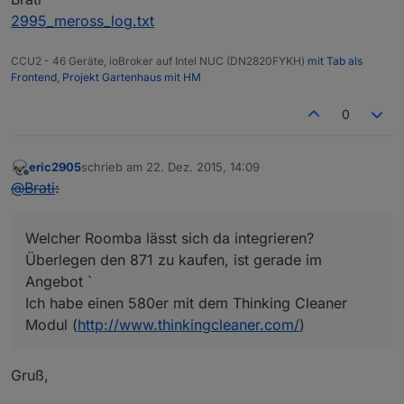
2995_meross_log.txt
CCU2 - 46 Geräte, ioBroker auf Intel NUC (DN2820FYKH)
mit Tab als
Frontend
,
Projekt Gartenhaus mit HM
0
eric2905
schrieb am
22. Dez. 2015, 14:09
zuletzt editiert von
Offline
@
Brati
:
Welcher Roomba lässt sich da integrieren?
Überlegen den 871 zu kaufen, ist gerade im
Angebot `
Ich habe einen 580er mit dem Thinking Cleaner
Modul (
http://www.thinkingcleaner.com/
)
Gruß,