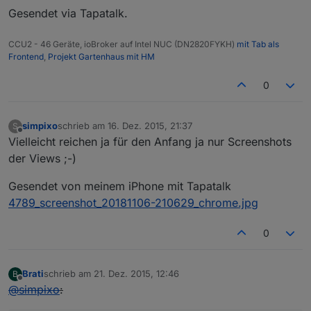
Gesendet via Tapatalk.
CCU2 - 46 Geräte, ioBroker auf Intel NUC (DN2820FYKH)
mit Tab als
Frontend
,
Projekt Gartenhaus mit HM
0
simpixo
schrieb am
16. Dez. 2015, 21:37
S
zuletzt editiert von
Offline
Vielleicht reichen ja für den Anfang ja nur Screenshots
der Views ;-)
Gesendet von meinem iPhone mit Tapatalk
4789_screenshot_20181106-210629_chrome.jpg
0
Brati
schrieb am
21. Dez. 2015, 12:46
B
zuletzt editiert von
Offline
@
simpixo
: