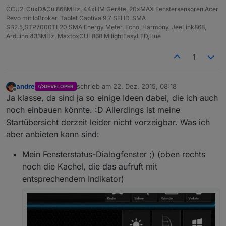
CCU2-CuxD&Cul868MHz, 44xHM Geräte, 20xMAX Fenstersensoren.Acer
Revo mit IoBroker, Tablet Captiva 9,7 SFHD. SMA
SB2.5,STP7000TL20,SMA Energy Meter, Echo, Harmony, JeeLink868,
Arduino 433MHz, MaxtoxCUL868,MilightEasyLED,Hue
1
andre
schrieb am
22. Dez. 2015, 08:18
DEVELOPER
zuletzt editiert von
Offline
Ja klasse, da sind ja so einige Ideen dabei, die ich auch
noch einbauen könnte. :D Allerdings ist meine
Startübersicht derzeit leider nicht vorzeigbar. Was ich
aber anbieten kann sind:
Mein Fensterstatus-Dialogfenster ;) (oben rechts
noch die Kachel, die das aufruft mit
entsprechendem Indikator)