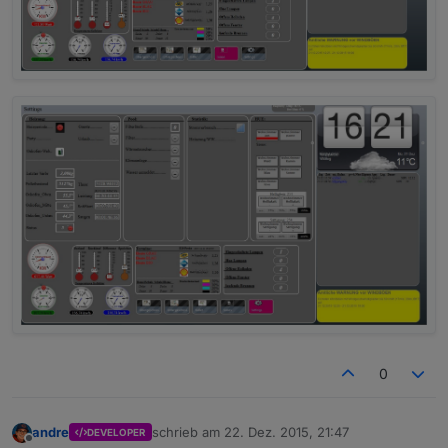
0
andre
schrieb am
22. Dez. 2015, 21:47
DEVELOPER
zuletzt editiert von
Offline