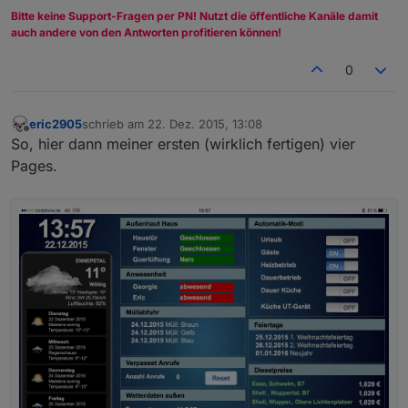
Bitte keine Support-Fragen per PN! Nutzt die öffentliche Kanäle damit
auch andere von den Antworten profitieren können!
0
eric2905
schrieb am
22. Dez. 2015, 13:08
zuletzt editiert von
Offline
So, hier dann meiner ersten (wirklich fertigen) vier
Pages.