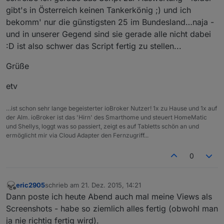
gibt's in Österreich keinen Tankerkönig ;) und ich
bekomm' nur die günstigsten 25 im Bundesland…naja -
und in unserer Gegend sind sie gerade alle nicht dabei
:D ist also schwer das Script fertig zu stellen...
Grüße
etv
…ist schon sehr lange begeisterter ioBroker Nutzer! 1x zu Hause und 1x auf
der Alm. ioBroker ist das 'Hirn' des Smarthome und steuert HomeMatic
und Shellys, loggt was so passiert, zeigt es auf Tabletts schön an und
ermöglicht mir via Cloud Adapter den Fernzugriff...
0
eric2905
schrieb am
21. Dez. 2015, 14:21
zuletzt editiert von
Offline
Dann poste ich heute Abend auch mal meine Views als
Screenshots - habe so ziemlich alles fertig (obwohl man
ja nie richtig fertig wird).