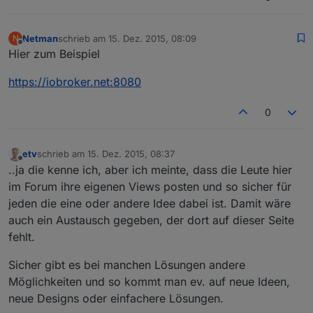
Netman
schrieb am
15. Dez. 2015, 08:09
N
zuletzt editiert von
Offline
Hier zum Beispiel
https://iobroker.net:8080
0
etv
schrieb am
15. Dez. 2015, 08:37
zuletzt editiert von
Offline
..ja die kenne ich, aber ich meinte, dass die Leute hier
im Forum ihre eigenen Views posten und so sicher für
jeden die eine oder andere Idee dabei ist. Damit wäre
auch ein Austausch gegeben, der dort auf dieser Seite
fehlt.
Sicher gibt es bei manchen Lösungen andere
Möglichkeiten und so kommt man ev. auf neue Ideen,
neue Designs oder einfachere Lösungen.