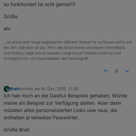
so funktioniert ist echt genial!!!!
Grüße
etv
…ist schon sehr lange begeisterter ioBroker Nutzer! 1x zu Hause und 1x auf
der Alm. ioBroker ist das 'Hirn' des Smarthome und steuert HomeMatic
und Shellys, loggt was so passiert, zeigt es auf Tabletts schön an und
ermöglicht mir via Cloud Adapter den Fernzugriff...
0
Brati
schrieb am
16. Dez. 2015, 21:30
B
zuletzt editiert von
Offline
Ich hab mich an die DashUi Beispiele gehalten. Würde
meine als Beispiel zur Verfügung stellen. Aber dann
müssten alles personalisierten Links usw raus, die
enthalten ja teilweise Passwörter.
Grüße Brati