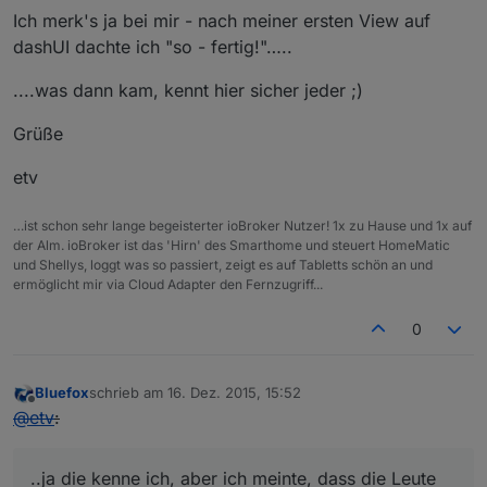
Ich merk's ja bei mir - nach meiner ersten View auf
dashUI dachte ich "so - fertig!"…..
....was dann kam, kennt hier sicher jeder ;)
Grüße
etv
…ist schon sehr lange begeisterter ioBroker Nutzer! 1x zu Hause und 1x auf
der Alm. ioBroker ist das 'Hirn' des Smarthome und steuert HomeMatic
und Shellys, loggt was so passiert, zeigt es auf Tabletts schön an und
ermöglicht mir via Cloud Adapter den Fernzugriff...
0
Bluefox
schrieb am
16. Dez. 2015, 15:52
zuletzt editiert von
Offline
@
etv
:
..ja die kenne ich, aber ich meinte, dass die Leute