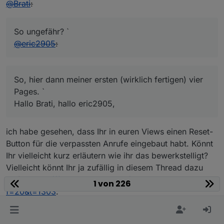
@
Brati
:
So ungefähr? `
@
eric2905
:
So, hier dann meiner ersten (wirklich fertigen) vier
Pages. `
Hallo Brati, hallo eric2905,
ich habe gesehen, dass Ihr in euren Views einen Reset-
Button für die verpassten Anrufe eingebaut habt. Könnt
Ihr vielleicht kurz erläutern wie ihr das bewerkstelligt?
Vielleicht könnt Ihr ja zufällig in diesem Thread dazu
helfen:
http://forum.iobroker.net/viewtopic.php?
1 von 226
f=20&t=1303
.
Wäre Super, ich versuche mich nämlich auch gerade in
der Integration der Fritzbox. :)