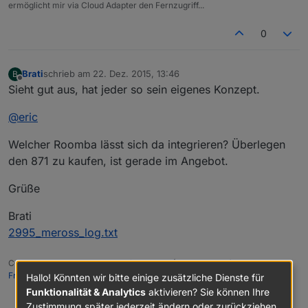
ermöglicht mir via Cloud Adapter den Fernzugriff...
0
Brati
schrieb am
22. Dez. 2015, 13:46
B
zuletzt editiert von
Offline
Sieht gut aus, hat jeder so sein eigenes Konzept.
@
eric
Welcher Roomba lässt sich da integrieren? Überlegen
den 871 zu kaufen, ist gerade im Angebot.
Grüße
Brati
2995_meross_log.txt
CCU2 - 46 Geräte, ioBroker auf Intel NUC (DN2820FYKH)
mit Tab als
Frontend
,
Projekt Gartenhaus mit HM
Hallo! Könnten wir bitte einige zusätzliche Dienste für
Funktionalität & Analytics
aktivieren? Sie können Ihre
0
Zustimmung später jederzeit ändern oder zurückziehen.