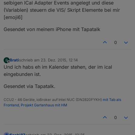
selbigen ICal Adapter Events angelegt und diese
(Variablen) steuern die VIS/ Skript Elemente bei mir
[emoji6]
Gesendet von meinem iPhone mit Tapatalk
0
Brati
schrieb am
23. Dez. 2015, 12:14
B
zuletzt editiert von
Offline
Und ich habs eh im Kalender stehen, der im ical
eingebunden ist.
Gesendet via Tapatalk.
CCU2 - 46 Geräte, ioBroker auf Intel NUC (DN2820FYKH)
mit Tab als
Frontend
,
Projekt Gartenhaus mit HM
0