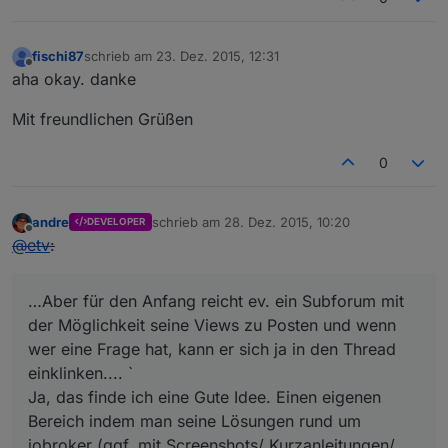
fischi87
schrieb am
23. Dez. 2015, 12:31
zuletzt editiert von
Offline
aha okay. danke
Mit freundlichen Grüßen
0
andre
schrieb am
28. Dez. 2015, 10:20
DEVELOPER
zuletzt editiert von
Offline
@
etv
:
…Aber für den Anfang reicht ev. ein Subforum mit
der Möglichkeit seine Views zu Posten und wenn
wer eine Frage hat, kann er sich ja in den Thread
einklinken.... `
Ja, das finde ich eine Gute Idee. Einen eigenen
Bereich indem man seine Lösungen rund um
iobroker (ggf. mit Screenshots/ Kurzanleitungen/