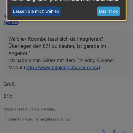
Lassen Sie mich wählen
Das ist ok
eric2905
schrieb am
22. Dez. 2015, 14:09
zuletzt editiert von
Offline
@
Brati
:
Welcher Roomba lässt sich da integrieren?
Überlegen den 871 zu kaufen, ist gerade im
Angebot `
Ich habe einen 580er mit dem Thinking Cleaner
Modul (
http://www.thinkingcleaner.com/
)
Gruß,
Eric
Roses are red, violets are blue,
if I listen to metal, my neighbours do too
0