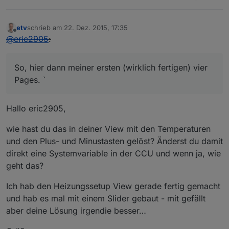
etv
schrieb am
22. Dez. 2015, 17:35
zuletzt editiert von
Offline
@
eric2905
:
So, hier dann meiner ersten (wirklich fertigen) vier
Pages. `
Hallo eric2905,
wie hast du das in deiner View mit den Temperaturen
und den Plus- und Minustasten gelöst? Änderst du damit
direkt eine Systemvariable in der CCU und wenn ja, wie
geht das?
Ich hab den Heizungssetup View gerade fertig gemacht
und hab es mal mit einem Slider gebaut - mit gefällt
aber deine Lösung irgendie besser…