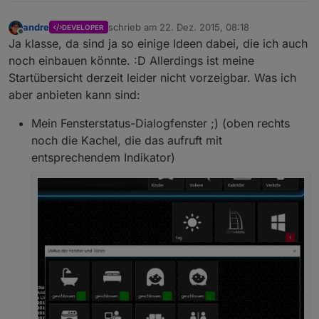
andre
schrieb am
22. Dez. 2015, 08:18
DEVELOPER
zuletzt editiert von
Offline
Ja klasse, da sind ja so einige Ideen dabei, die ich auch
noch einbauen könnte. :D Allerdings ist meine
Startübersicht derzeit leider nicht vorzeigbar. Was ich
aber anbieten kann sind:
Mein Fensterstatus-Dialogfenster ;) (oben rechts
noch die Kachel, die das aufruft mit
entsprechendem Indikator)