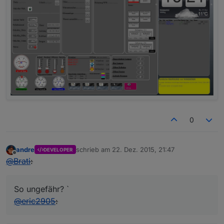
0
andre
schrieb am
22. Dez. 2015, 21:47
DEVELOPER
zuletzt editiert von
Offline
@
Brati
:
So ungefähr? `
@
eric2905
: