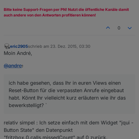
Bitte keine Support-Fragen per PN! Nutzt die öffentliche Kanäle damit
auch andere von den Antworten profitieren können!
0
eric2905
schrieb am
23. Dez. 2015, 03:30
zuletzt editiert von
Offline
Moin André,
@
andre
:
ich habe gesehen, dass Ihr in euren Views einen
Reset-Button für die verpassten Anrufe eingebaut
habt. Könnt Ihr vielleicht kurz erläutern wie ihr das
bewerkstelligt? `
relativ simpel : Ich setze einfach mit dem Widget "jqui -
Button State" den Datenpunkt
"fritzbox.0.calls.missedCount" auf 0 zurück.