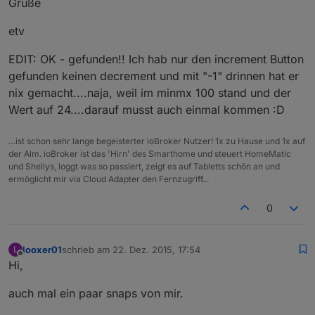
Grüße
etv
EDIT: OK - gefunden!! Ich hab nur den increment Button
gefunden keinen decrement und mit "-1" drinnen hat er
nix gemacht....naja, weil im minmx 100 stand und der
Wert auf 24....darauf musst auch einmal kommen :D
…ist schon sehr lange begeisterter ioBroker Nutzer! 1x zu Hause und 1x auf
der Alm. ioBroker ist das 'Hirn' des Smarthome und steuert HomeMatic
und Shellys, loggt was so passiert, zeigt es auf Tabletts schön an und
ermöglicht mir via Cloud Adapter den Fernzugriff...
0
looxer01
schrieb am
22. Dez. 2015, 17:54
L
zuletzt editiert von
Offline
Hi,
auch mal ein paar snaps von mir.