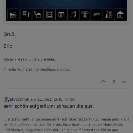
Gruß,
Eric
Roses are red, violets are blue,
if I listen to metal, my neighbours do too
0
etv
schrieb am
22. Dez. 2015, 13:36
zuletzt editiert von
Offline
sehr schön aufgeräumt schauen die aus!
…ist schon sehr lange begeisterter ioBroker Nutzer! 1x zu Hause und 1x auf
der Alm. ioBroker ist das 'Hirn' des Smarthome und steuert HomeMatic
und Shellys, loggt was so passiert, zeigt es auf Tabletts schön an und