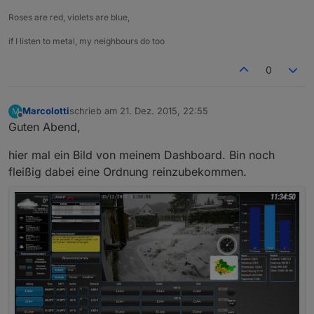
Roses are red, violets are blue,
if I listen to metal, my neighbours do too
0
Marcolotti
schrieb am
21. Dez. 2015, 22:55
M
zuletzt editiert von
12. März 2017, 13:48
Offline
Guten Abend,
hier mal ein Bild von meinem Dashboard. Bin noch
fleißig dabei eine Ordnung reinzubekommen.