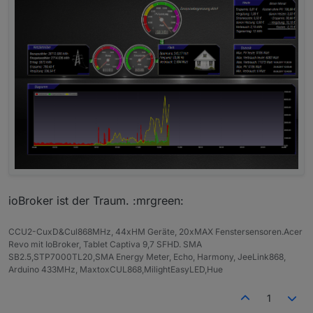
ioBroker ist der Traum. :mrgreen:
CCU2-CuxD&Cul868MHz, 44xHM Geräte, 20xMAX Fenstersensoren.Acer
Revo mit IoBroker, Tablet Captiva 9,7 SFHD. SMA
SB2.5,STP7000TL20,SMA Energy Meter, Echo, Harmony, JeeLink868,
Arduino 433MHz, MaxtoxCUL868,MilightEasyLED,Hue
1