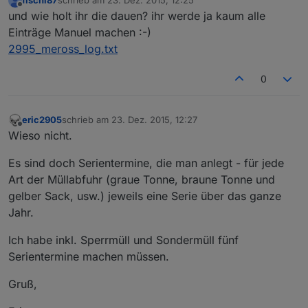
fischi87
schrieb am
23. Dez. 2015, 12:25
zuletzt editiert von
Offline
und wie holt ihr die dauen? ihr werde ja kaum alle
Einträge Manuel machen :-)
2995_meross_log.txt
0
eric2905
schrieb am
23. Dez. 2015, 12:27
zuletzt editiert von
Offline
Wieso nicht.
Es sind doch Serientermine, die man anlegt - für jede
Art der Müllabfuhr (graue Tonne, braune Tonne und
gelber Sack, usw.) jeweils eine Serie über das ganze
Jahr.
Ich habe inkl. Sperrmüll und Sondermüll fünf
Serientermine machen müssen.
Gruß,