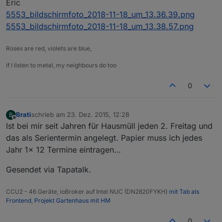
Eric
5553_bildschirmfoto_2018-11-18_um_13.36.39.png
5553_bildschirmfoto_2018-11-18_um_13.38.57.png
Roses are red, violets are blue,
if I listen to metal, my neighbours do too
0
Brati
schrieb am
23. Dez. 2015, 12:28
B
zuletzt editiert von
Offline
Ist bei mir seit Jahren für Hausmüll jeden 2. Freitag und
das als Serientermin angelegt. Papier muss ich jedes
Jahr 1x 12 Termine eintragen…
Gesendet via Tapatalk.
CCU2 - 46 Geräte, ioBroker auf Intel NUC (DN2820FYKH)
mit Tab als
Frontend
,
Projekt Gartenhaus mit HM
0