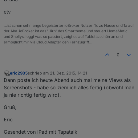
etv
…ist schon sehr lange begeisterter ioBroker Nutzer! 1x zu Hause und 1x auf
der Alm. ioBroker ist das 'Hirn' des Smarthome und steuert HomeMatic
und Shellys, loggt was so passiert, zeigt es auf Tabletts schön an und
ermöglicht mir via Cloud Adapter den Fernzugriff...
0
eric2905
schrieb am
21. Dez. 2015, 14:21
zuletzt editiert von
Offline
Dann poste ich heute Abend auch mal meine Views als
Screenshots - habe so ziemlich alles fertig (obwohl man
ja nie richtig fertig wird).
Gruß,
Eric
Gesendet von iPad mit Tapatalk